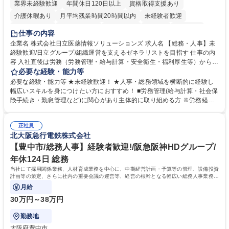
業界未経験歓迎
年間休日120日以上
資格取得支援あり
介護休暇あり
月平均残業時間20時間以内
未経験者歓迎
住宅手当あり
時短勤務あり
退職金あり
在宅OK
賞与あり
仕事の内容
育休あり
完全週休2日制
交通費支給
土日祝休み
寮・社宅あり
企業名 株式会社日立医薬情報ソリューションズ 求人名 【総務・人事】未
経験歓迎/日立グループ/組織運営を支えるゼネラリストを目指す 仕事の内
容 入社直後は労務（労務管理・給与計算・安全衛生・福利厚生等）からお
任せいたします。将来は総務・採用・教育業務へ守備範囲を広げ、組織運
必要な経験・能力等
営を支えるゼネラリストをめざせます。 ・初期業務：労働時間管理、給与
必要な経験・能力等 ★未経験歓迎！ ★人事・総務領域を横断的に経験し
計算、社会保険対応、福利厚生管理、安全衛生、健康経営推進等をお任せ
幅広いスキルを身につけたい方におすすめ！ ■労務管理(給与計算・社会保
します。ご経験に応じて、休職者管理など、幅広く経験を積んでいただき
険手続き・勤怠管理など)に関心があり主体的に取り組める方 ※労務経験
ます。 ・将来的な広がり：総務・採用・教育・税務対応・経営企画等。
者は早期にご活躍いただけます。 ■チームで仕事を推進できる方■将来は
★メンバーがマンツーマンで丁寧に教えるため、ご経験が浅くても安心！
マネジメント職として活躍したい 【尚可】■人事、労務、採用、教育業務
幅広く経験を積みたい意欲がある方に最適な環境です。 募集職種 【総
正社員
のご経験 ■労務管理（給与計算・社会保険手続き・勤怠管理など）の経験
北大阪急行電鉄株式会社
務・人事】未経験歓迎/日立グループ/組織運営を支えるゼネラリストを目
■衛生管理者の資格をお持ちの方 学歴・資格 学歴：大学院 大学 高専 短大
指す
専修学校 高校 語学力： 資格：
【豊中市/総務人事】経験者歓迎!/阪急阪神HDグループ/
年休124日 総務
当社にて採用関係業務、人材育成業務を中心に、中期経営計画・予算等の管理、設備投資
計画等の策定、さらに社内の重要会議の運営等、経営の根幹となる幅広い総務人事業務全
般を担当していただきます。
月給
30万円～38万円
勤務地
大阪府豊中市