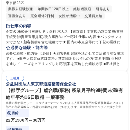
東京都23区
業界未経験歓迎
年間休日120日以上
経験者歓迎
研修あり
退職金あり
完全週休2日制
女性が活躍中
交通費支給
土日祝休み
仕事の内容
企業名 株式会社三菱ＵＦＪ銀行 求人名 【東京都】本支店の窓口業務(事務
手続受付/資産運用提案)/後方事務/ロビー応対 仕事の内容 ★バックオフィ
スではなく顧客折衝を含む職種です★ 国内の本支店等にて下記の業務に従
事していただきます。 ■窓口/後方/ロビーにて事務手続等の受付・オペレ
必要な経験・能力等
ーション、お客様対応 ■窓口にて、ご来店された個人のお客様に対して金
必要な経験・能力等 【必須】★顧客折衝経験を活かしてご活躍可能な環境
融商品のご提案 ■効率的な事務運用の検討・構築等 ≪業務紹介：ご応募前
です。 ■販売or接客or窓口業務or営業経験をお持ちの方(業界不問) ※対話
に必ずご覧ください≫ ※記事 https://www.mysite.bk.mufg.jp/career/circle/
を通じてニーズをヒアリングし対応/提案を実施した経験必須 ■正社員とし
article17/ ※動画 https://youtu.be/H-S7HaJqqbg 募集職種 【東京都】本支
ての就業経験1年以上 【歓迎】■金融業界での就業経験■銀行での預金為替
店の窓口業務(事務手続受付/資産運用提案)/後方事務/ロビー応対
事務経験 ■金融商品の提案・販売経験 ≪魅力≫研修やOJT環境が整ってい
正社員
るので安心して入行いただけます。 幅広いキャリアの選択肢があり、公募
公益財団法人東京都道路整備保全公社
や社内副業等を活用し、 一人ひとりが挑戦できるカルチャーが浸透してい
ます。 学歴・資格 学歴：大学院 大学 高専 短大 専修学校 高校 語学力：
【都庁グループ】総合職(事務) 残業月平均9時間未満/有
資格：
給年平均16日取得 一般事務
当社の総合職として、ジョブローテーションによる人事経理部門や収益事業等のフロント
部門の部署等幅広い部署での業務をお任せいたします。研修制度やキャリア支援が充実し
ております！ ※下記業務詳細
月給
22万1500円～30万円
勤務地