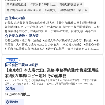
業界未経験歓迎
年間休日120日以上
資格取得支援あり
月平均残業時間20時間以内
転勤なし
経験者歓迎
駅ナカ
退職金あり
完全週休2日制
交通費支給
駅近5分以内
仕事の内容
土日祝休み
服装自由
昼食補助あり
食事補助あり
企業名 北大阪急行電鉄株式会社 求人名 【豊中市/総務人事】経験者歓迎！/
阪急阪神HDグループ/年休124日 仕事の内容 当社にて採用関係業務、人材
育成業務を中心に、中期経営計画・予算等の管理、設備投資計画等の策
定、さらに社内の重要会議の運営等、経営の根幹となる幅広い総務人事業
必要な経験・能力等
務全般を担当していただきます。 【主な業務内容】 ■採用関係業務および
必要な経験・能力等 【必須】■総務人事の実務経験がある方 【歓迎】■採
人材育成(社員研修)業務の推進 ■中期経営計画および予算等の管理 ■設備
用業務、人材育成に携わったことのある方 【求める人物像】 ■探求心を持
投資計画等の策定 ■社内の重要会議の運営 ■その他総務人事業務全般 【入
ち前向きに業務に取り組める方 ■臆せずに部門・会社を超えたコミュニケ
社後】入社後は採用や育成をメインに担当し将来的には経営根幹に関わる
ーションの取れる方 ■自分で考えて行動のできる方 ■第二の創業期を迎え
総務人事業務全般へ幅広く従事していただきます。 募集職種 【豊中市/総
る当社で組織の次代を担うネクスト人材として長期的に成長したい方 ■周
務人事】経験者歓迎！/阪急阪神HDグループ/年休124日
正社員
囲のメンバーと協調しつつ主体性を持って能動的に業務を推進できる方 学
株式会社三菱UFJ銀行
歴・資格 学歴：大学院 大学 高専 短大 専修学校 高校 語学力： 資格：
【東京都】本支店の窓口業務(事務手続受付/資産運用提
案)/後方事務/ロビー応対 その他事務
★バックオフィスではなく顧客折衝を含む職種です★ 国内の本支店等にて下記の業務に
従事していただきます。 ■窓口/後方/ロビーにて事務手続等の受付・オペレーション、お
客様対応
月給
32万4000円以上
勤務地