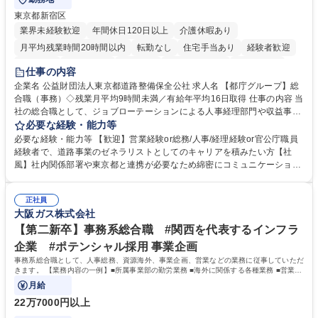
東京都新宿区
業界未経験歓迎
年間休日120日以上
介護休暇あり
月平均残業時間20時間以内
転勤なし
住宅手当あり
経験者歓迎
研修あり
退職金あり
賞与あり
完全週休2日制
交通費支給
仕事の内容
駅近5分以内
資格取得手当あり
食事補助あり
企業名 公益財団法人東京都道路整備保全公社 求人名 【都庁グループ】総
合職（事務）◇残業月平均9時間未満／有給年平均16日取得 仕事の内容 当
社の総合職として、ジョブローテーションによる人事経理部門や収益事業
等のフロント部門の部署等幅広い部署での業務をお任せいたします。研修
必要な経験・能力等
制度やキャリア支援が充実しております！ ※下記業務詳細 【業務詳細】■
必要な経験・能力等 【歓迎】営業経験or総務/人事/経理経験or官公庁職員
管理部門：広報、人事、経理など当公社の運営に係る管理業務 ■収益部
経験者で、道路事業のゼネラリストとしてのキャリアを積みたい方【社
門：駐車場の新規開拓、管理運営、新宿駅西口広場の「イベントコーナ
風】社内関係部署や東京都と連携が必要なため綿密にコミュニケーション
ー」などの管理運営 ■道路部門：整備の急がれる骨格幹線道路や木造住宅
を図っています。 【業務の魅力】■幅広く携われる：総合職（事務）で
密集地域の特定整備路線の用地取得、道路に関する普及啓発事業、都内の
は、駐車場の管理運営や道路用地の取得、公益財団法人の中枢を担う管理
道路施設や道路工事現場の見学ツアー事業 ※入社後は上記いずれかの部門
正社員
部門など多岐に渡る業務を経験できます。 ■様々なプロジェクト：駐車場
大阪ガス株式会社
へ配属。※業務内容変更の範囲：会社の定める業務 募集職種 【都庁グル
事業の他、新宿駅西口広場内に設置された照明を兼ねた広告「ブライトサ
ープ】総合職（事務）◇残業月平均9時間未満／有給年平均16日取得
イン」の管理運営を行うなど、事業収益を生み出す活動を積極的に行って
【第二新卒】事務系総合職 #関西を代表するインフラ
います。 学歴・資格 学歴：大学院 大学 高専 短大 専修学校 高校 語学力：
企業 #ポテンシャル採用 事業企画
資格：
事務系総合職として、人事総務、資源海外、事業企画、営業などの業務に従事していただ
きます。 【業務内容の一例】■所属事業部の勤労業務 ■海外に関係する各種業務 ■営業部
門の企画スタッフ、ルート営業
月給
22万7000円以上