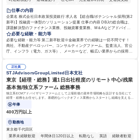
駅近5分以内
土日祝休み
第二新卒歓迎
寮・社宅あり
仕事の内容
食事補助あり
託児所あり
企業名 株式会社日本政策投資銀行 求人名 【総合職/ポテンシャル採用(第2
新卒)】投融資一体型のソリューション提案 仕事の内容 DBJの総合職は、
課題解決型のファイナンス業務、投融資審査業務、M＆Aなどアドバイザ
リー業務、地域戦略企画業務など、多様な業務に精通し、複数の専門性を
必要な経験・能力等
掛け合わせて広く社会に貢献していく職種です。 入社後は、横断的なロー
必要な経験・能力等 第二新卒歓迎※金融業界での経験は一切不問です！
テーションを経て適性や専門性に応じたキャリアを形成していただきま
商社、不動産デベロッパー、コンサルティングファーム、監査法人、官公
す。総合職として入社いただき、下記いずれかの部門でご活躍いただきま
庁、インフラ（電力、ガス等）、メーカーなど、幅広い業界からの採用実
す。※未経験の方に関しては、入行後3ヶ月間の金融の実務を学んでいた
績があります。 ＜求める人物像＞DBJでは、強い社会的使命感をもち、今
だく研修を準備しております。 ・法人RM業務・金融機能業務・コーポレ
後の日本のあり方を俯瞰する総合性と、金融分野のフロンティアを切り拓
ート・ナレッジ業務 ※それぞれの業務内容に関しては、別途その他労働条
正社員
く高い志を併せもった人材を求めています。ポテンシャル採用（第2新
STJAdvisorsGroupLimited日本支社
件備考欄に記載 募集職種 【総合職/ポテンシャル採用(第2新卒)】投融資一
卒）では、金融業界での経験や知識を問いません。新たな時代を見据え
体型のソリューション提案
て、複雑化する社会課題の解決に向けて先鞭をつける役割を担いたい、と
東京【経理・総務】週1日出社程度のリモート中心/残業
いう気概をお持ちの方を心待ちにしています。 学歴・資格 学歴：大学院
基本無/独立系ファーム 総務事務
大学 語学力： 資格：
独立系ECMアドバイザリーファームとして上場前後の資本市場戦略を設計する当社にて
経理・総務をお任せします。基礎的なバックオフィス業務からスタートし組織を支える専
任担当として広く活躍できる環境です。
年俸
400万円以上
勤務地
東京都千代田区
業界未経験歓迎
年間休日120日以上
転勤なし
英語
経験者歓迎