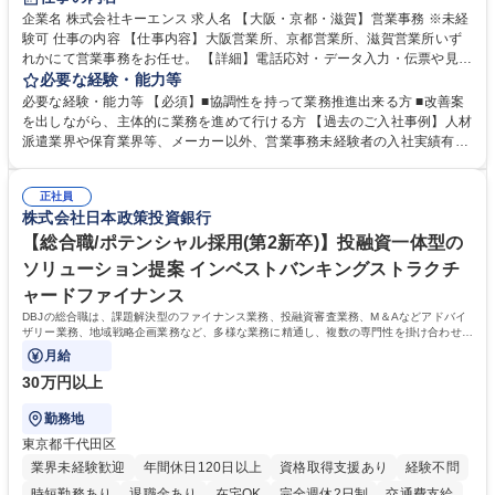
企業名 株式会社キーエンス 求人名 【大阪・京都・滋賀】営業事務 ※未経
験可 仕事の内容 【仕事内容】大阪営業所、京都営業所、滋賀営業所いず
れかにて営業事務をお任せ。 【詳細】電話応対・データ入力・伝票や見積
の作成・カタログ送付・来客対応・営業所内で発生する事務業務や業務改
必要な経験・能力等
善をお任せ。 【教育制度】ご入社後、育成担当とペアになりながらOJTに
必要な経験・能力等 【必須】■協調性を持って業務推進出来る方 ■改善案
て業務を覚えていただくことが可能です。業務システムがきちんと構築さ
を出しながら、主体的に業務を進めて行ける方 【過去のご入社事例】人材
れているため、スムーズに仕事に慣れることができる環境です。また、
派遣業界や保育業界等、メーカー以外、営業事務未経験者の入社実績有
「チームで成果を出す文化」があり、良いやり方を積極的に共有しながら
【当社の事務職について】単なる事務ではなく主体性を発揮したサポート
常に改善を目指す風土のため、安心して業務に取り組んでいただけます。
により、キーエンスの付加価値向上に貢献します。ベースの定型業務に加
募集職種 【大阪・京都・滋賀】営業事務 ※未経験可
正社員
えて、お客様や社員の状況に合わせ、能動的なサポート、改善の動きも期
株式会社日本政策投資銀行
待され。組織を支えるスペシャリストとして、チームに貢献し、結果的に
社員から頼られる存在になることができます。平均19:30の退勤以降の業
【総合職/ポテンシャル採用(第2新卒)】投融資一体型の
務の持ち帰りも禁止されており、メリハリのある働き方となります。 学
ソリューション提案 インベストバンキングストラクチ
歴・資格 学歴：大学院 大学 高専 短大 語学力： 資格：
ャードファイナンス
DBJの総合職は、課題解決型のファイナンス業務、投融資審査業務、M＆Aなどアドバイ
ザリー業務、地域戦略企画業務など、多様な業務に精通し、複数の専門性を掛け合わせて
広く社会に貢献していく職種です。
月給
30万円以上
勤務地
東京都千代田区
業界未経験歓迎
年間休日120日以上
資格取得支援あり
経験不問
時短勤務あり
退職金あり
在宅OK
完全週休2日制
交通費支給