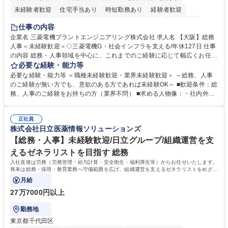
未経験者歓迎
住宅手当あり
時短勤務あり
経験者歓迎
退職金あり
在宅OK
賞与あり
完全週休2日制
交通費支給
仕事の内容
駅近5分以内
土日祝休み
服装自由
寮・社宅あり
食事補助あり
企業名 三菱電機プラントエンジニアリング株式会社 求人名 【大阪】総務
人事＜未経験歓迎＞◇三菱電機G・社会インフラを支える/年休127日 仕事
の内容 総務・人事領域を中心に、これまでのご経験に応じて幅広くお任せ
します。 ＜具体的には＞ ・総務/人事労務（給与・社保・勤怠管理など）
必要な経験・能力等
・採用・教育研修 ・福利厚生運用 など ※基本的には事務所勤務ですが、
必要な経験・能力等 ＜職種未経験歓迎・業界未経験歓迎＞ ～総務、人事
採用や教育等の業務内容により、関西圏以外への日帰り・宿泊を伴う国内
のご経験が無い方でも、意欲のある方であれば未経験OK～ ■歓迎条件：総
出張もございます。 ※担当業務を持ちつつ、お互いに助け合いながら、総
務、人事のご経験をお持ちの方（業界不問） ■求める人物像：・社内外の
務部という組織として協力しながら進める体制です。 募集職種 【大阪】
関係各部門との調整を率先して行い、業務を円滑に遂行できる協調性やコ
総務人事＜未経験歓迎＞◇三菱電機G・社会インフラを支える/年休127日
ミュニケーション能力を持っている方 ・人事総務領域に興味がありゼネラ
正社員
リスト志向をお持ちの方 学歴・資格 学歴：大学院 大学 語学力： 資格：
株式会社日立医薬情報ソリューションズ
【総務・人事】未経験歓迎/日立グループ/組織運営を支
えるゼネラリストを目指す 総務
入社直後は労務（労務管理・給与計算・安全衛生・福利厚生等）からお任せいたします。
将来は総務・採用・教育業務へ守備範囲を広げ、組織運営を支えるゼネラリストをめざせ
ます。
月給
27万7000円以上
勤務地
東京都千代田区