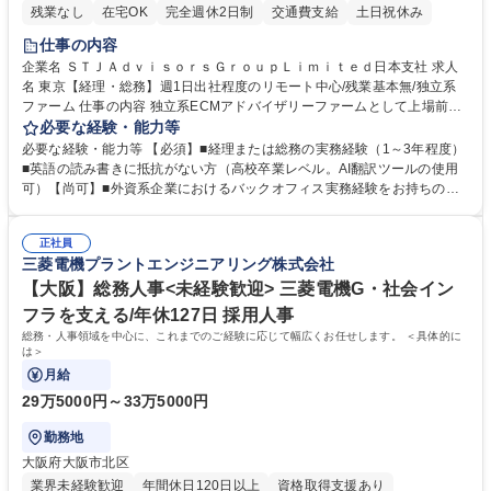
残業なし
在宅OK
完全週休2日制
交通費支給
土日祝休み
仕事の内容
企業名 ＳＴＪＡｄｖｉｓｏｒｓＧｒｏｕｐＬｉｍｉｔｅｄ日本支社 求人
名 東京【経理・総務】週1日出社程度のリモート中心/残業基本無/独立系
ファーム 仕事の内容 独立系ECMアドバイザリーファームとして上場前後
の資本市場戦略を設計する当社にて経理・総務をお任せします。基礎的な
必要な経験・能力等
バックオフィス業務からスタートし組織を支える専任担当として広く活躍
必要な経験・能力等 【必須】■経理または総務の実務経験（1～3年程度）
できる環境です。 ■日常経理、月次および年次決算サポート業務 ■本国
■英語の読み書きに抵抗がない方（高校卒業レベル。AI翻訳ツールの使用
（グローバル）との英文メール対応（AI翻訳ツール等を使用しての対応で
可）【尚可】■外資系企業におけるバックオフィス実務経験をお持ちの方
問題ございません） ■オフィス環境整備、郵便物の発送・受取等の総務業
【必須・尚可要件】簿記などの特別な資格や、TOEIC等のスコアは求めて
務全般 ■その他バックオフィス関連サポート ※ご経験に合わせて無理なく
おりません。日々の事務処理を丁寧かつ正確に行える方を歓迎します。
業務をお任せします。残業も基本的には発生せず、ご自身のペースで業務
正社員
【働き方について】現在は週4日程度の在宅勤務を実施しており、ワーク
三菱電機プラントエンジニアリング株式会社
を進めやすく定着率の高い環境です。 募集職種 東京【経理・総務】週1日
ライフバランスを重視する方に最適な環境です（フルリモートも面接で相
出社程度のリモート中心/残業基本無/独立系ファーム
談可）。【求める人物像】幅広いバックオフィス業務に柔軟に対応でき、
【大阪】総務人事<未経験歓迎> 三菱電機G・社会イン
社内外と円滑にコミュニケーションを取りながら業務を推進できる方 学
フラを支える/年休127日 採用人事
歴・資格 学歴：大学院 大学 高専 短大 専修学校 高校 語学力： 資格：
総務・人事領域を中心に、これまでのご経験に応じて幅広くお任せします。 ＜具体的に
は＞
月給
29万5000円～33万5000円
勤務地
大阪府大阪市北区
業界未経験歓迎
年間休日120日以上
資格取得支援あり