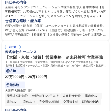
仕事の内容
企業名 キリンアンドコミュニケーションズ株式会社 求人名 中野本社【お
客様相談室】お客様のお声をもとにより良い商品づくりへ貢献 仕事の内容
≪★コミュニケーションを通してキリンのファンを増やしませんか？★≫
お客様のお声をより良い商品づくりに活かしていく上で、窓口となるお客
必要な経験・能力等
様相談室でのお仕事です。 日々お客様からいただくキリングループへのご
必要な経験・能力等 【必須】コールセンターやお客様相談室の業務経験、
意見を、企業活動に活かしています。お客様からの声に迅速かつ誠意をも
PCが使える方（Word・Excel）【働き方】在宅勤務・リモートワーク相
って対応、情報提供するとともにグループ内活動に反映しています。 【具
談可/月平均残業7～8時間程度 【入社後の研修】着任から1か月は電話対応
体的には】電話応対、メール、お手紙対応、ご指摘品調査報告書作成、有
のOJTを中心に実施し、電話対応に慣れた段階でメール・手紙のOJTを実
人チャットボット対応など。 【1日の対応件数】■電話：月間一人当たり
施する予定です。独り立ち以降もしっかりフォローする体制を整えていま
平均100件前後■メール・手紙：同上40件前後 募集職種 中野本社【お客様
正社員
すのでご安心ください。 【当社について】キリングループの広報機能を担
株式会社キーエンス
相談室】お客様のお声をもとにより良い商品づくりへ貢献
う会社として、お客様との出会いを大切にし、磨き上げたホスピタリティ
を込めてコミュニケーションをとりながら広報関連業務を行っておりま
【大阪・京都・滋賀】営業事務 ※未経験可 営業事務
す。 学歴・資格 学歴：大学院 大学 高専 短大 専修学校 高校 語学力： 資
【仕事内容】大阪営業所、京都営業所、滋賀営業所いずれかにて営業事務をお任せ。
格：
【詳細】電話応対・データ入力・伝票や見積の作成・カタログ送付・来客対応・営業所内
で発生する事務業務や業務改善をお任せ。
月給
27万9000円～28万1000円
勤務地
大阪府大阪市淀川区
業界未経験歓迎
年間休日120日以上
未経験者歓迎
退職金あり
賞与あり
育休あり
完全週休2日制
交通費支給
駅近5分以内
土日祝休み
仕事の内容