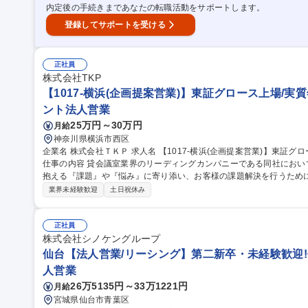
内定後の手続きまであなたの転職活動をサポートします。
登録してサポートを受ける
正社員
株式会社TKP
【1017-横浜(企画提案営業)】東証グロース上場/実質
ント法人営業
25万円～30万円
月給
神奈川県横浜市西区
企業名 株式会社ＴＫＰ 求人名 【1017-横浜(企画提案営業)】東証グロース上場/実質年休120日以上/働きやすさ◎
仕事の内容 貸会議室業界のリーディングカンパニーである同社にお
抱える『課題』や『悩み』に寄り添い、お客様の課題解決を行うため
す！ 様々な業界の法人顧客に対して、フレキシブルオフィス、ホテル・宿泊研修、イベントプロデュース、BPO
業界未経験歓迎
土日祝休み
事業などあらゆる事業を組み合わせて、お客様の課題解決を支援する
な業務内容】■企業への会場利用の提案営業 ■既存顧客フォロー ■新規
との調整 など （変更の範囲：会社の定める業務） 募集職種 【1017-横浜(企画提案営業)】東証グロース上場/実質
正社員
年休120日以上/働きやすさ◎
株式会社シノケングループ
仙台【法人営業/リーシング】第二新卒・未経験歓迎!
人営業
26万5135円～33万1221円
月給
宮城県仙台市青葉区