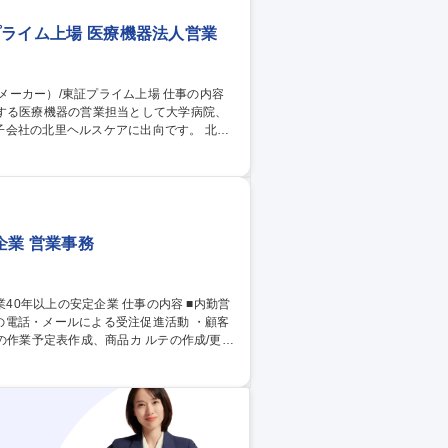
！
証プライム上場 医療機器法人営業
する医療機器の営業担当として大学病院、
社の北里ヘルスケアに出向です。 北里
いただきます。新規開拓がメインとなりま
全国の婦人科や泌尿器科となるため、短期
ワークショップに協賛し、展示ブースにて製
ー）/東証プライム上場
企業 営業事務
の電話・メールによる受注促進活動 ・顧客
作成、商品カ ルテの作成/更新
回りをメインとする営業になっていただくこ
で表彰されたり、令和6年には塩釜市のふる
入いただいております。また、全国に取引