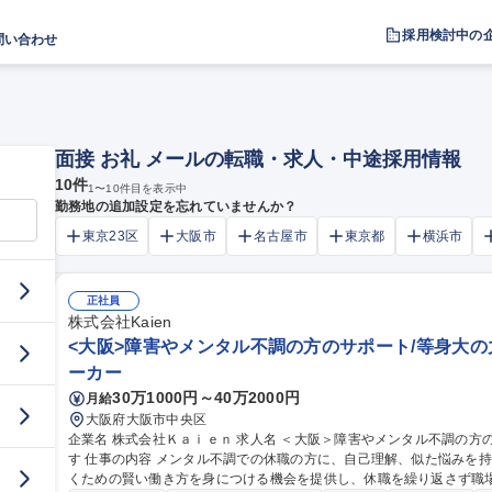
採用検討中の
問い合わせ
面接 お礼 メールの転職・求人・中途採用情報
10
件
1
〜
10
件目を表示中
勤務地の追加設定を忘れていませんか？
東京23区
大阪市
名古屋市
東京都
横浜市
正社員
株式会社Kaien
<大阪>障害やメンタル不調の方のサポート/等身大の
ーカー
30万1000円～40万2000円
月給
大阪府大阪市中央区
企業名 株式会社Ｋａｉｅｎ 求人名 ＜大阪＞障害やメンタル不調の方のサポート/等身大の力の発揮の仕方を見出
す 仕事の内容 メンタル不調での休職の方に、自己理解、似た悩みを持つ方同士のグループワーク、自分らしく働
くための賢い働き方を身につける機会を提供し、休職を繰り返さず職