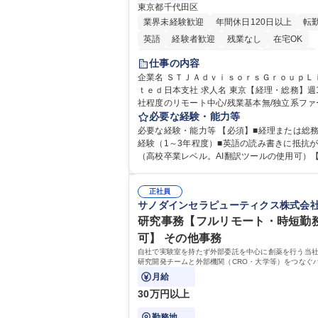
東京都千代田区
業界未経験歓迎
年間休日120日以上
転
英語
経験者歓迎
残業なし
在宅OK
完全週休2日制
交通費支給
土日祝休み
仕事の内容
企業名 ＳＴＪＡｄｖｉｓｏｒｓＧｒｏｕｐＬ
ｔｅｄ日本支社 求人名 東京【経理・総務】週1日出
社程度のリモート中心/残業基本無/独立系ファー
事の内容 独立系ECMアドバイザリーファーム
必要な経験・能力等
上場前後の資本市場戦略を設計する当社にて
必要な経験・能力等 【必須】■経理または総
総務をお任せします。基礎的なバックオフィ
経験（1～3年程度）■英語の読み書きに抵抗
からスタートし組織を支える専任担当として
（高校卒業レベル。AI翻訳ツールの使用可）
躍できる環境です。 ■日常経理、月次および年次決算
可】■外資系企業におけるバックオフィス実務
サポート業務 ■本国（グローバル）との英文
お持ちの方 【必須・尚可要件】簿記などの特別な資
応（AI翻訳ツール等を使用しての対応で問題
正社員
格や、TOEIC等のスコアは求めておりません
サノダインセラピューティクス株式会
ません） ■オフィス環境整備、郵便物の発送
の事務処理を丁寧かつ正確に行える方を歓迎
の総務業務全般 ■その他バックオフィス関連
す。【働き方について】現在は週4日程度の在
研究事務【フルリモート・時短勤
※ご経験に合わせて無理なく業務をお任せし
を実施しており、ワークライフバランスを重
可】 その他事務
残業も基本的には発生せず、ご自身のペース
方に最適な環境です（フルリモートも面接で
自社で実験室を持たず外部委託を中心に創薬を行う当
を進めやすく定着率の高い環境です。 募集職種 東京
可）。【求める人物像】幅広いバックオフィ
研究開発チームと外部機関（CRO・大学等）をつなぐ
【経理・総務】週1日出社程度のリモート中心
に柔軟に対応でき、社内外と円滑にコミュニ
て、契約・発注・予算管理などの研究事務全般をお任
月給
本無/独立系ファーム
す。
ョンを取りながら業務を推進できる方 学歴・資格 学
30万円以上
歴：大学院 大学 高専 短大 専修学校 高校 語学
格：
勤務地