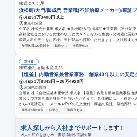
書(ブランド戦略室)】経営直下で幅広い業務に携わることができます
株式会社北里
浜松町/大門/御成門 営業職(不妊治療メーカー)/東
33万3400円以上
月給
東京都港区
企業名 株式会社北里 求人名 ★浜松町/大門/御成門★営業職（不妊治療メーカー）/東証プライム上場 仕事の内容
高齢化社会における女性のQOLに大きくかかわる疾患への治療に貢献
産婦人科の先生をお客様に当社製品へ提案いただきます。入社後すぐ子会
グループ製品の営業活動：クリニックや大学病院等に医療機器を提案
年間休日120日以上
転勤なし
土日祝休み
す。働き方は、1週間の内1日程度内勤で、その他は外勤。標的施設は
の出張なども発生します。 学会・ワークショップへの参加：学会や
品説明等 募集職種 ★浜松町/大門/御成門★営業職（不妊治療メーカ
正社員
株式会社塩釜水産食品
【塩釜】内勤営業兼営業事務 創業40年以上の安定
21万8843円～26万4920円
月給
宮城県塩竈市
企業名 株式会社塩釜水産食品 求人名 【塩釜】内勤営業兼営業事務 創業40年以上の安定企業 仕事の内容 ■内勤営
業および営業事務全般をご担当いただきます。具体的には、・顧客へ
からの電話応対 ・メールやFAXの注文受付・商品の発注、製造部門への作業予定表
などです。■将来的（目安1～2年後）には、営業業務比率を高め、外
業界未経験歓迎
転勤なし
退職金あり
とを想定しています。■現在3名体制です。■宮城県水産加工品品評会
さと納税ランキングの1位から3位を独占するなど、多くのお客様に購
先を持ち、東北でも大手スーパーや生協にも商品を卸しております。 募集職種 【塩釜】内勤営業兼営業事務 創業
求人探し
入社まで
から
サポートします！
40年以上の安定企業
求人の紹介をはじめ、書類添削や面談対策