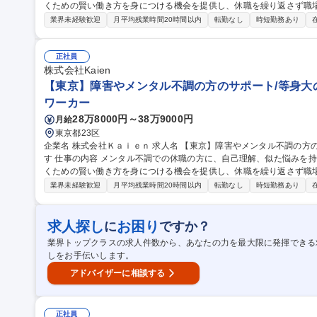
くための賢い働き方を身につける機会を提供し、休職を繰り返さず職
います。 ■メンタル不調により休職されている方の復職・就職支援（アセスメント、キャリアカウンセリング）、
業界未経験歓迎
月平均残業時間20時間以内
転勤なし
時短勤務あり
定着支援■プログラムの運営■医療機関など関係機関との連携■企業と
わせ、環境調整や職場での活躍方法の提案、新規の企業開拓）※能力
能性有。※就労移行支援、就職に向けて生活の基盤などを整える自立訓練で
正社員
種 【大阪】障害やメンタル不調の方のサポート/等身大の力の発揮の
株式会社Kaien
【東京】障害やメンタル不調の方のサポート/等身大
ワーカー
28万8000円～38万9000円
月給
東京都23区
企業名 株式会社Ｋａｉｅｎ 求人名 【東京】障害やメンタル不調の方のサポート/等身大の力の発揮の仕方を見出
す 仕事の内容 メンタル不調での休職の方に、自己理解、似た悩みを持つ方同士のグループワーク、自分らしく働
くための賢い働き方を身につける機会を提供し、休職を繰り返さず職
います。 ■メンタル不調により休職されている方の復職・就職支援（アセスメント、キャリアカウンセリング）、
業界未経験歓迎
月平均残業時間20時間以内
転勤なし
時短勤務あり
定着支援■プログラムの運営■医療機関など関係機関との連携■企業と
わせ、環境調整や職場での活躍方法の提案、新規の企業開拓）※能力
能性有。※就労移行支援、就職に向けて生活の基盤などを整える自立訓練で
求人探し
お困り
に
ですか？
種 【東京】障害やメンタル不調の方のサポート/等身大の力の発揮の
業界トップクラスの求人件数から、あなたの力を最大限に発揮できる
しをお手伝いします。
アドバイザーに相談する
正社員