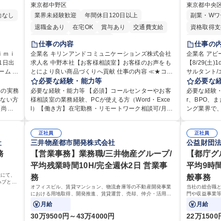
東京都中野区
東京都中央
勤なし
業界未経験歓迎
年間休日120日以上
副業・Wワ
退職金あり
在宅OK
賞与あり
交通費支給
資格取得支
土日祝休み
寮・社宅あり
時短勤務あ
仕事の内容
仕事の
在宅OK
ｉｍｉ
企業名 キリンアンドコミュニケーションズ株式会社
企業名 アビー
求人名 中野本社【お客様相談室】お客様のお声をも
【8/29(
交通費支給
ム 仕
とにより良い商品づくりへ貢献 仕事の内容 ≪★コミ
サルタント/エンジニ
として
ュニケーションを通してキリンのファンを増やしま
必要な経験・能力等
ラ企業（電
必要な
経理・
せんか？★≫ お客様のお声をより良い商品づくりに
経営戦略や
務の実務
必要な経験・能力等 【必須】コールセンターやお客
必要な経験・
ス業務
活かしていく上で、窓口となるお客様相談室でのお
最適化、AI
がない方
様相談室の業務経験、PCが使える方（Word・Exce
r、BPO、
広く活
仕事です。 日々お客様からいただくキリングループ
実現までの
【尚
l）【働き方】在宅勤務・リモートワーク相談可/月平
ング業界で
へのご意見を、企業活動に活かしています。お客様
注力インフ
経験を
均残業7～8時間程度 【入社後の研修】着任から1か
画・構想策
メール対
からの声に迅速かつ誠意をもって対応、情報提供す
な経営アジ
月は電話対応のOJTを中心に実施し、電話対応に慣れ
経験者歓迎します！！★ 【
ござい
るとともにグループ内活動に反映しています。 【具
正社員
ティングを
正社員
。日々
た段階でメール・手紙のOJTを実施する予定です。独
（日）9:30
社
三井物産都市開発株式会社
公益財団
・受取等
体的には】電話応対、メール、お手紙対応、ご指摘
達改革（原
しま
り立ち以降もしっかりフォローする体制を整えてい
切】2026年
サポート
品調査報告書作成、有人チャットボット対応など。
ギーバリュ
宅勤務
務
ますのでご安心ください。 【当社について】キリン
【営業事務】業務職/三井物産グループ/
れ】書類審
【都庁グ
ます。
【1日の対応件数】■電話：月間一人当たり平均100
顧客価値向上
視する
グループの広報機能を担う会社として、お客様との
ン)、Web
平均残業時間10H/完全週休2日 営業事
平均9時
で業務
件前後■メール・手紙：同上40件前後 募集職種 中野
理・コーポレ
相談
出会いを大切にし、磨き上げたホスピタリティを込
す 【当日の
社にて、
務
般事務
本社【お客様相談室】お客様のお声をもとにより良
が発生します。 募集職種 【8/29(土)1d
ス業務
めてコミュニケーションをとりながら広報関連業務
始 最終面接
ハブとし
/残業基
い商品づくりへ貢献
業インフラ
オフィスビル、賃貸マンション、物流倉庫等の不動産開発事業
当社の総合職
ケーシ
を行っております。 学歴・資格 学歴：大学院 大学
1時間～最大3
せしま
における用地取得、開発推進、賃貸運営、売却、仲介・活用提
門や収益事業
迎！
高専 短大 専修学校 高校 語学力： 資格：
学歴：大学院
案等を行う営業部門において事務業務を担当いただきます。
お任せいたし
月給
月給
力： 資
す！ ※下記業
30万9500円～43万4000円
22万150