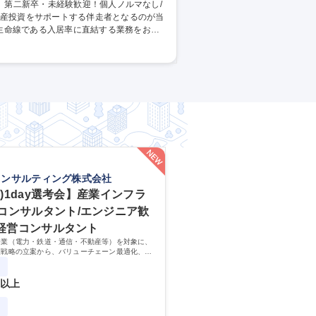
生命線である入居率に直結する業務をお任
ります） 【やりがい】オーナー様から管理
・入居者様・仲介会社様にご満足いただけ
/リーシン
コンサルティング株式会社
(土)1day選考会】産業インフラ
コンサルタント/エンジニア歓
/経営コンサルタント
企業（電力・鉄道・通信・不動産等）を対象に、
業戦略の立案から、バリューチェーン最適化、A
コーポレート改革に至る変革実現までのビジネス
ングを行います。
円以上