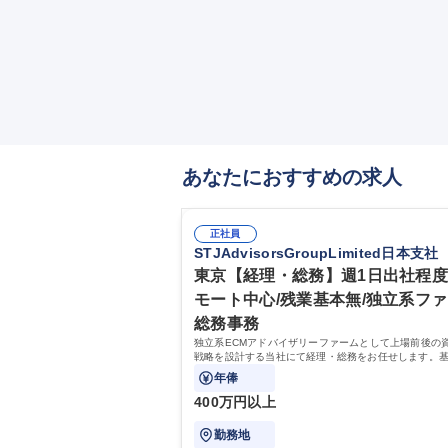
あなたにおすすめの求人
正社員
STJAdvisorsGroupLimited日本支社
東京【経理・総務】週1日出社程
モート中心/残業基本無/独立系フ
総務事務
独立系ECMアドバイザリーファームとして上場前後の
戦略を設計する当社にて経理・総務をお任せします。
バックオフィス業務からスタートし組織を支える専任
年俸
て広く活躍できる環境です。
400万円以上
勤務地