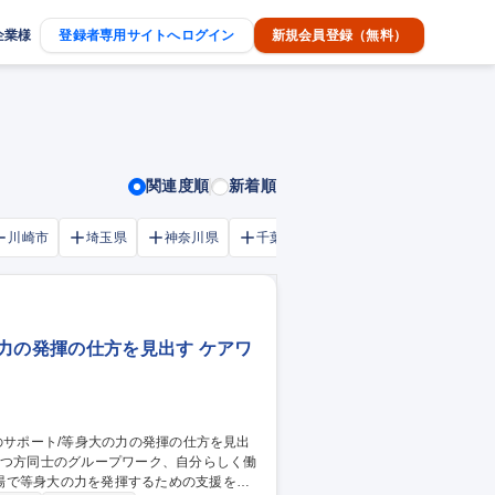
企業様
登録者専用サイトへログイン
新規会員登録（無料）
関連度順
新着順
川崎市
埼玉県
神奈川県
千葉市
大阪府
千葉県
力の発揮の仕方を見出す ケアワ
場で等身大の力を発揮するための支援を行