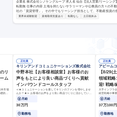
企業名 株式会社シノケングループ 求人名 仙台【法人営業/リーシング】第二新卒・未経験歓迎！個人ノルマなし/
転勤無 仕事の内容 土地を持たないサラリーマンや公務員の方々の不動産投資をサポートする伴走者となるのが当
社の「賃貸管理」。その中でもリーシング担当として、不動産投資の
せします。 【業務詳細】マーケットリサーチ、オーナー様との契約条件すり合わせ、物件資料の作成、仲介業者
業界未経験歓迎
資格取得支援あり
転勤なし
土日祝休み
様への訪問（関係構築・物件を知っていただくことに重きを置いてお
を任せていただいている物件の入居率を上げる以外にも、オーナー様
る結果を心がけており、お礼の言葉をもらえることが最大のやりがいです。 募集職種 仙台【法人営業
グ】第二新卒・未経験歓迎！個人ノルマなし/転勤無
正社員
正社員
キリンアンドコミュニケーションズ株式会社
アビーム
度のリ
中野本社【お客様相談室】お客様のお
【8/29
ァーム
声をもとにより良い商品づくりへ貢献
領域戦略
インバウンドコールスタッフ
迎! 戦略
資本市場
≪★コミュニケーションを通してキリンのファンを増やしませ
大手インフラ
基礎的な
んか？★≫ お客様のお声をより良い商品づくりに活かしていく
経営戦略や事
担当とし
上で、窓口となるお客様相談室でのお仕事です。
I・DX戦略、
月給
月給
コンサルティ
30万円
37万100
勤務地
勤務地