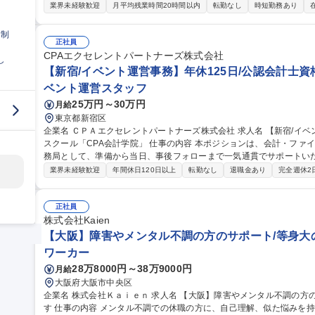
います。 ■メンタル不調により休職されている方の復職・就職支援（アセスメント、キャリアカウンセリング）、
業界未経験歓迎
月平均残業時間20時間以内
転勤なし
時短勤務あり
定着支援■プログラムの運営■医療機関など関係機関との連携■企業と
わせ、環境調整や職場での活躍方法の提案、新規の企業開拓）※能力
日制
能性有。※就労移行支援、就職に向けて生活の基盤などを整える自立訓練で
正社員
種 ＜大阪＞障害やメンタル不調の方のサポート/等身大の力の発揮の
CPAエクセレントパートナーズ株式会社
し
【新宿/イベント運営事務】年休125日/公認会計士資
ベント運営スタッフ
25万円～30万円
月給
東京都新宿区
企業名 ＣＰＡエクセレントパートナーズ株式会社 求人名 【新宿/イベント運営事務】年休125日/公認会計士資格
スクール「CPA会計学院」 仕事の内容 本ポジションは、会計・ファイナンスに特化したイベントや講座の運営事
務局として、準備から当日、事後フォローまで一気通貫でサポートいただきます。 ■イベント準
士・経営層等）や出展企業、参加者への連絡・調整、集客フォーム作
業界未経験歓迎
年間休日120日以上
転勤なし
退職金あり
完全週休2
タリング手配、備品（名札・リスト）作成 ■イベント当日：会場設営
簡易操作 ■イベント事後：参加者・関係者へのフォローアップ・お礼メール
【新宿/イベント運営事務】年休125日/公認会計士資格スクール「CP
正社員
株式会社Kaien
【大阪】障害やメンタル不調の方のサポート/等身大
ワーカー
28万8000円～38万9000円
月給
大阪府大阪市中央区
企業名 株式会社Ｋａｉｅｎ 求人名 【大阪】障害やメンタル不調の方のサポート/等身大の力の発揮の仕方を見出
す 仕事の内容 メンタル不調での休職の方に、自己理解、似た悩みを持つ方同士のグループワーク、自分らしく働