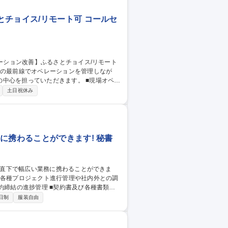
チョイス/リモート可 コールセ
っていただきます。 ■現場オペレ
した効率化の推進 ■現場のナレッジ武装（マ
土日祝休み
に携わることができます! 秘書
約締結の進捗管理 ■契約書及び各種書類の
日制
服装自由
事録作成 ■ToDo管理/案件管理 ■提案資料
産手配 ■商談先企業及び人物リサーチ ■お
業リサーチ 募集職種 【社長秘