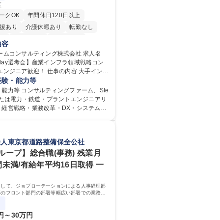
区
ークOK
年間休日120日以上
援あり
介護休暇あり
転勤なし
り
経験者歓迎
退職金あり
内容
賞与あり
育休あり
完全週休2日制
ムコンサルティング株式会社 求人名
土)1day選考会】産業インフラ領域戦略コン
駅近5分以内
土日祝休み
ア歓迎！ 仕事の内容 大手インフ
力・鉄道・通信・不動産等）を対象に、
経験・能力等
事業戦略の立案から、バリューチェーン
能力等 コンサルティングファーム、SIe
・DX戦略、コーポレート改革に至る変革
または電力・鉄道・プラントエンジニアリ
ビジネスコンサルティングを行います。
、経営戦略・業務改革・DX・システム企
ラ業界の大手クライアントが抱える高度
定等の経験をお持ちの方。★エンジニア
ェンダに対し、以下のテーマのコンサル
日程】2026年8月29日
推進します。 ■エンジニアリング戦略・調
～18:00＠オンライン（Web） 【応募〆
法人東京都道路整備保全公社
子力再稼働・廃炉、物流改革等） ■エネル
8月21日（金）12:00〆 【当日までの流
ーチェーン最適化（GX等）■事業戦略・
査通過案内後に、ケーステスト(オンライ
ループ】総合職(事務) 残業月
 ■人材戦略・人的資本経営■経営戦略/管
テストを開催2営業日前までに実施頂きま
間未満/有給年平均16日取得 一
ート改革 ■AI・DX戦略 ※全国への出張
流れ】1次面接：9：00開始～13：30開
ay選考会】産
：10：30開始～16：30開始※1名あたり
領域戦略コンサルタント/エンジニア歓
として、ジョブローテーションによる人事経理部
時間程度を想定しています 学歴・資格
等のフロント部門の部署等幅広い部署での業務を
 大学 語学力： 資格：
ます。研修制度やキャリア支援が充実しておりま
務詳細
0円～30万円