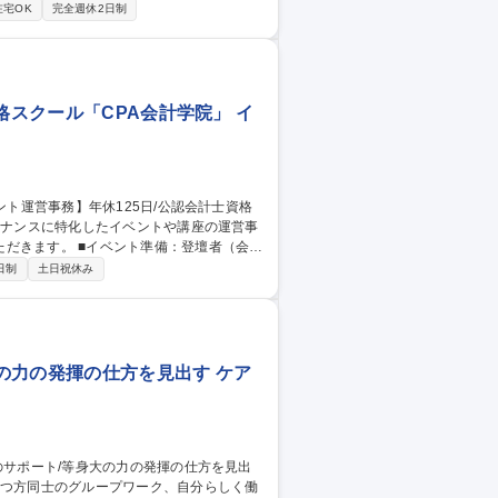
在宅OK
完全週休2日制
のやり取り（定着に向けた復職プランすり合
や適性に応じてその他業務にもアサイン可
勤務頂く場合もございます。 募集職
仕方を見出す
格スクール「CPA会計学院」 イ
備：登壇者（会計
成、告知・リマインドメールの作成、ケー
日制
土日祝休み
・撤収のディレクション、音響・カメラ等の
送付、請求書作成・管理 募集職種
A会計学院」
の力の発揮の仕方を見出す ケア