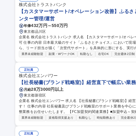
株式会社トラストバンク
【カスタマーサポート/オペレーション改善】ふるさと
ンター管理/運営
432万円～550万円
年俸
東京都品川区
企業名 株式会社トラストバンク 求人名 【カスタマーサポート/オペレーション改善】ふるさとチョイス/リモート
可 仕事の内容 日本最大級のサイト「ふるさとチョイス」において現場の最前線でオペレーションを管理しなが
ら、リード担当が描く「次世代サポート」を具体的に形にする、実行の中心を担
ーションの統括・改善（メイン業務） ■LLM・デジタルツールを活用
業界未経験歓迎
副業・WワークOK
転勤なし
在宅OK
完全週休2日制
ニュアル・FAQ） ■リード担当の実行パートナー 募集職種 【カスタマーサポート/オペレーション改善】ふるさと
チョイス/リモート可
正社員
株式会社エンパワー
【社長秘書(ブランド戦略室)】経営直下で幅広い業務
28万3000円以上
月給
東京都新宿区
企業名 株式会社エンパワー 求人名 【社長秘書(ブランド戦略室)】経営直下で幅広い業務に携わることができま
す！ 仕事の内容 社長秘書及びブランド戦略室のサポート業務を中心に各種プロジェクト進行管理や社内外との調
整業務をお任せいたします。 【FC加盟契約関連業務】■加盟申込～契
作成/回収 /管理 ■加盟金入金確認 ■契約読合せ等の日程調整 ■関係部署との連携【大手企業との提携案件サポー
業界未経験歓迎
資格取得支援あり
転勤なし
時短勤務あり
完全週休2
ト】■NDA/業務提携契約等の締結管理 ■商談日程調整 ■メール対応 ■議
準備【社長秘書・ブランド戦略室業務】■会食面談等の日程調整 ■手土
礼メール作成 ■PR/メディア案件進行管理 ■市場調査/競合調査 ■M&Aを見据えた企
正社員