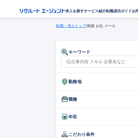
求人を探す
サービス紹介
転職成功ガイド
お
転職・求人トップ
/
面接 お礼 メール
キーワード
勤務地
職種
年収
こだわり条件