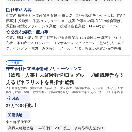
駅近5分以内
土日祝休み
第二新卒歓迎
寮・社宅あり
仕事の内容
食事補助あり
託児所あり
企業名 株式会社日本政策投資銀行 求人名 【総合職/ポテンシャル採用(第2
新卒)】投融資一体型のソリューション提案 仕事の内容 DBJの総合職は、
課題解決型のファイナンス業務、投融資審査業務、M＆Aなどアドバイザ
リー業務、地域戦略企画業務など、多様な業務に精通し、複数の専門性を
必要な経験・能力等
掛け合わせて広く社会に貢献していく職種です。 入社後は、横断的なロー
必要な経験・能力等 第二新卒歓迎※金融業界での経験は一切不問です！
テーションを経て適性や専門性に応じたキャリアを形成していただきま
商社、不動産デベロッパー、コンサルティングファーム、監査法人、官公
す。総合職として入社いただき、下記いずれかの部門でご活躍いただきま
庁、インフラ（電力、ガス等）、メーカーなど、幅広い業界からの採用実
す。※未経験の方に関しては、入行後3ヶ月間の金融の実務を学んでいた
績があります。 ＜求める人物像＞DBJでは、強い社会的使命感をもち、今
だく研修を準備しております。 ・法人RM業務・金融機能業務・コーポレ
後の日本のあり方を俯瞰する総合性と、金融分野のフロンティアを切り拓
ート・ナレッジ業務 ※それぞれの業務内容に関しては、別途その他労働条
正社員
く高い志を併せもった人材を求めています。ポテンシャル採用（第2新
株式会社日立医薬情報ソリューションズ
件備考欄に記載 募集職種 【総合職/ポテンシャル採用(第2新卒)】投融資一
卒）では、金融業界での経験や知識を問いません。新たな時代を見据え
体型のソリューション提案
て、複雑化する社会課題の解決に向けて先鞭をつける役割を担いたい、と
【総務・人事】未経験歓迎/日立グループ/組織運営を支
いう気概をお持ちの方を心待ちにしています。 学歴・資格 学歴：大学院
えるゼネラリストを目指す 総務
大学 語学力： 資格：
入社直後は労務（労務管理・給与計算・安全衛生・福利厚生等）からお任せいたします。
将来は総務・採用・教育業務へ守備範囲を広げ、組織運営を支えるゼネラリストをめざせ
ます。
月給
27万7000円以上
勤務地
東京都千代田区
業界未経験歓迎
年間休日120日以上
資格取得支援あり