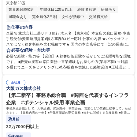
東京都23区
業界未経験歓迎
年間休日120日以上
経験者歓迎
研修あり
退職金あり
完全週休2日制
女性が活躍中
交通費支給
土日祝休み
仕事の内容
企業名 株式会社三菱ＵＦＪ銀行 求人名 【東京都】本支店の窓口業務(事務
手続受付/資産運用提案)/後方事務/ロビー応対 仕事の内容 ★バックオフィ
スではなく顧客折衝を含む職種です★ 国内の本支店等にて下記の業務に従
事していただきます。 ■窓口/後方/ロビーにて事務手続等の受付・オペレ
必要な経験・能力等
ーション、お客様対応 ■窓口にて、ご来店された個人のお客様に対して金
必要な経験・能力等 【必須】★顧客折衝経験を活かしてご活躍可能な環境
融商品のご提案 ■効率的な事務運用の検討・構築等 ≪業務紹介：ご応募前
です。 ■販売or接客or窓口業務or営業経験をお持ちの方(業界不問) ※対話
に必ずご覧ください≫ ※記事 https://www.mysite.bk.mufg.jp/career/circle/
を通じてニーズをヒアリングし対応/提案を実施した経験必須 ■正社員とし
article17/ ※動画 https://youtu.be/H-S7HaJqqbg 募集職種 【東京都】本支
ての就業経験1年以上 【歓迎】■金融業界での就業経験■銀行での預金為替
店の窓口業務(事務手続受付/資産運用提案)/後方事務/ロビー応対
事務経験 ■金融商品の提案・販売経験 ≪魅力≫研修やOJT環境が整ってい
正社員
るので安心して入行いただけます。 幅広いキャリアの選択肢があり、公募
大阪ガス株式会社
や社内副業等を活用し、 一人ひとりが挑戦できるカルチャーが浸透してい
ます。 学歴・資格 学歴：大学院 大学 高専 短大 専修学校 高校 語学力：
【第二新卒】事務系総合職 #関西を代表するインフラ
資格：
企業 #ポテンシャル採用 事業企画
事務系総合職として、人事総務、資源海外、事業企画、営業などの業務に従事していただ
きます。 【業務内容の一例】■所属事業部の勤労業務 ■海外に関係する各種業務 ■営業部
門の企画スタッフ、ルート営業
月給
22万7000円以上
勤務地