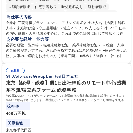
未経験者歓迎
住宅手当あり
時短勤務あり
経験者歓迎
退職金あり
在宅OK
賞与あり
完全週休2日制
交通費支給
仕事の内容
駅近5分以内
土日祝休み
服装自由
寮・社宅あり
食事補助あり
企業名 三菱電機プラントエンジニアリング株式会社 求人名 【大阪】総務
人事＜未経験歓迎＞◇三菱電機G・社会インフラを支える/年休127日 仕事
の内容 総務・人事領域を中心に、これまでのご経験に応じて幅広くお任せ
します。 ＜具体的には＞ ・総務/人事労務（給与・社保・勤怠管理など）
必要な経験・能力等
・採用・教育研修 ・福利厚生運用 など ※基本的には事務所勤務ですが、
必要な経験・能力等 ＜職種未経験歓迎・業界未経験歓迎＞ ～総務、人事
採用や教育等の業務内容により、関西圏以外への日帰り・宿泊を伴う国内
のご経験が無い方でも、意欲のある方であれば未経験OK～ ■歓迎条件：総
出張もございます。 ※担当業務を持ちつつ、お互いに助け合いながら、総
務、人事のご経験をお持ちの方（業界不問） ■求める人物像：・社内外の
務部という組織として協力しながら進める体制です。 募集職種 【大阪】
関係各部門との調整を率先して行い、業務を円滑に遂行できる協調性やコ
総務人事＜未経験歓迎＞◇三菱電機G・社会インフラを支える/年休127日
ミュニケーション能力を持っている方 ・人事総務領域に興味がありゼネラ
正社員
リスト志向をお持ちの方 学歴・資格 学歴：大学院 大学 語学力： 資格：
STJAdvisorsGroupLimited日本支社
東京【経理・総務】週1日出社程度のリモート中心/残業
基本無/独立系ファーム 総務事務
独立系ECMアドバイザリーファームとして上場前後の資本市場戦略を設計する当社にて
経理・総務をお任せします。基礎的なバックオフィス業務からスタートし組織を支える専
任担当として広く活躍できる環境です。
年俸
400万円以上
勤務地
東京都千代田区