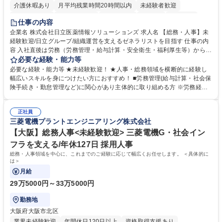
介護休暇あり
月平均残業時間20時間以内
未経験者歓迎
住宅手当あり
時短勤務あり
退職金あり
在宅OK
賞与あり
仕事の内容
育休あり
完全週休2日制
交通費支給
土日祝休み
寮・社宅あり
企業名 株式会社日立医薬情報ソリューションズ 求人名 【総務・人事】未
経験歓迎/日立グループ/組織運営を支えるゼネラリストを目指す 仕事の内
容 入社直後は労務（労務管理・給与計算・安全衛生・福利厚生等）からお
任せいたします。将来は総務・採用・教育業務へ守備範囲を広げ、組織運
必要な経験・能力等
営を支えるゼネラリストをめざせます。 ・初期業務：労働時間管理、給与
必要な経験・能力等 ★未経験歓迎！ ★人事・総務領域を横断的に経験し
計算、社会保険対応、福利厚生管理、安全衛生、健康経営推進等をお任せ
幅広いスキルを身につけたい方におすすめ！ ■労務管理(給与計算・社会保
します。ご経験に応じて、休職者管理など、幅広く経験を積んでいただき
険手続き・勤怠管理など)に関心があり主体的に取り組める方 ※労務経験
ます。 ・将来的な広がり：総務・採用・教育・税務対応・経営企画等。
者は早期にご活躍いただけます。 ■チームで仕事を推進できる方■将来は
★メンバーがマンツーマンで丁寧に教えるため、ご経験が浅くても安心！
マネジメント職として活躍したい 【尚可】■人事、労務、採用、教育業務
幅広く経験を積みたい意欲がある方に最適な環境です。 募集職種 【総
正社員
のご経験 ■労務管理（給与計算・社会保険手続き・勤怠管理など）の経験
三菱電機プラントエンジニアリング株式会社
務・人事】未経験歓迎/日立グループ/組織運営を支えるゼネラリストを目
■衛生管理者の資格をお持ちの方 学歴・資格 学歴：大学院 大学 高専 短大
指す
専修学校 高校 語学力： 資格：
【大阪】総務人事<未経験歓迎> 三菱電機G・社会イン
フラを支える/年休127日 採用人事
総務・人事領域を中心に、これまでのご経験に応じて幅広くお任せします。 ＜具体的に
は＞
月給
29万5000円～33万5000円
勤務地
大阪府大阪市北区
業界未経験歓迎
年間休日120日以上
資格取得支援あり