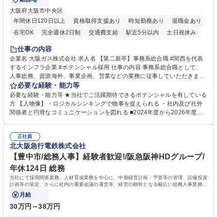
大阪府大阪市中央区
年間休日120日以上
資格取得支援あり
時短勤務あり
退職金あり
在宅OK
完全週休2日制
交通費支給
駅近5分以内
土日祝休み
服装自由
第二新卒歓迎
寮・社宅あり
食事補助あり
仕事の内容
企業名 大阪ガス株式会社 求人名 【第二新卒】事務系総合職 #関西を代表
するインフラ企業 #ポテンシャル採用 仕事の内容 事務系総合職として、
人事総務、資源海外、事業企画、営業などの業務に従事していただきま
す。 【業務内容の一例】■所属事業部の勤労業務 ■海外に関係する各種業
必要な経験・能力等
務 ■営業部門の企画スタッフ、ルート営業 【キャリアパス】入社後の配属
必要な経験・能力等 ★当社でご活躍期待できるポテンシャルを有している
ポジションで一定期間ご活躍頂いた後、本人の適性及び将来のキャリアを
方 【人物像】・ロジカルシンキングで物事を捉えられる ・社内及び社外
鑑みてジョブローテーションを行います。 【育成】OJTでの現場育成や研
関係者と円滑なコミュニケーションを図れる ■2024年度から2026年度ま
修カリキュラムを通じて、Daigasグループの業務で必要となる知識につい
での3ヵ年を対象とする「Daigasグループ中期経営計画2026」を策定しま
て学んでいただきます。 募集職種 【第二新卒】事務系総合職 #関西を代
した。https://www.osakagas.co.jp/company/press/pr2024/1777576_564
表するインフラ企業 #ポテンシャル採用
正社員
72.html ■エネルギーセキュリティの不安定化や気候変動による自然災害の
北大阪急行電鉄株式会社
甚大化など、これまで以上に社会課題解決の重要性が高まっています。
「未来の日常」の創造に向けて持続可能な社会の実現に貢献してまいりま
【豊中市/総務人事】経験者歓迎!/阪急阪神HDグループ/
す。 学歴・資格 学歴：大学院 大学 語学力： 資格：
年休124日 総務
当社にて採用関係業務、人材育成業務を中心に、中期経営計画・予算等の管理、設備投資
計画等の策定、さらに社内の重要会議の運営等、経営の根幹となる幅広い総務人事業務全
般を担当していただきます。
月給
30万円～38万円