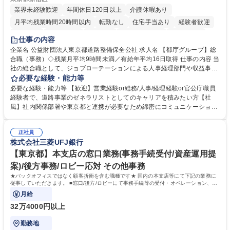
業界未経験歓迎
年間休日120日以上
介護休暇あり
月平均残業時間20時間以内
転勤なし
住宅手当あり
経験者歓迎
研修あり
退職金あり
賞与あり
完全週休2日制
交通費支給
仕事の内容
駅近5分以内
資格取得手当あり
食事補助あり
企業名 公益財団法人東京都道路整備保全公社 求人名 【都庁グループ】総
合職（事務）◇残業月平均9時間未満／有給年平均16日取得 仕事の内容 当
社の総合職として、ジョブローテーションによる人事経理部門や収益事業
等のフロント部門の部署等幅広い部署での業務をお任せいたします。研修
必要な経験・能力等
制度やキャリア支援が充実しております！ ※下記業務詳細 【業務詳細】■
必要な経験・能力等 【歓迎】営業経験or総務/人事/経理経験or官公庁職員
管理部門：広報、人事、経理など当公社の運営に係る管理業務 ■収益部
経験者で、道路事業のゼネラリストとしてのキャリアを積みたい方【社
門：駐車場の新規開拓、管理運営、新宿駅西口広場の「イベントコーナ
風】社内関係部署や東京都と連携が必要なため綿密にコミュニケーション
ー」などの管理運営 ■道路部門：整備の急がれる骨格幹線道路や木造住宅
を図っています。 【業務の魅力】■幅広く携われる：総合職（事務）で
密集地域の特定整備路線の用地取得、道路に関する普及啓発事業、都内の
は、駐車場の管理運営や道路用地の取得、公益財団法人の中枢を担う管理
道路施設や道路工事現場の見学ツアー事業 ※入社後は上記いずれかの部門
正社員
部門など多岐に渡る業務を経験できます。 ■様々なプロジェクト：駐車場
株式会社三菱UFJ銀行
へ配属。※業務内容変更の範囲：会社の定める業務 募集職種 【都庁グル
事業の他、新宿駅西口広場内に設置された照明を兼ねた広告「ブライトサ
ープ】総合職（事務）◇残業月平均9時間未満／有給年平均16日取得
イン」の管理運営を行うなど、事業収益を生み出す活動を積極的に行って
【東京都】本支店の窓口業務(事務手続受付/資産運用提
います。 学歴・資格 学歴：大学院 大学 高専 短大 専修学校 高校 語学力：
案)/後方事務/ロビー応対 その他事務
資格：
★バックオフィスではなく顧客折衝を含む職種です★ 国内の本支店等にて下記の業務に
従事していただきます。 ■窓口/後方/ロビーにて事務手続等の受付・オペレーション、お
客様対応
月給
32万4000円以上
勤務地