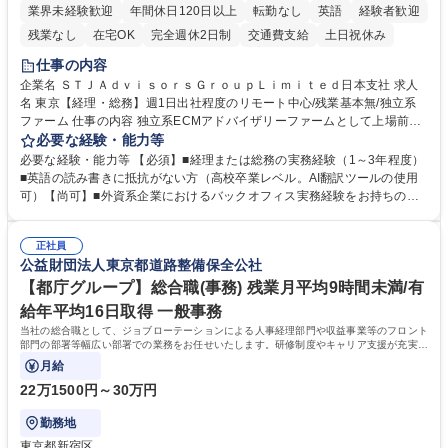
業界未経験歓迎
年間休日120日以上
転勤なし
英語
経験者歓迎
残業なし
在宅OK
完全週休2日制
交通費支給
土日祝休み
仕事の内容
企業名 ＳＴＪＡｄｖｉｓｏｒｓＧｒｏｕｐＬｉｍｉｔｅｄ日本支社 求人
名 東京【経理・総務】週1日出社程度のリモート中心/残業基本無/独立系
ファーム 仕事の内容 独立系ECMアドバイザリーファームとして上場前後
の資本市場戦略を設計する当社にて経理・総務をお任せします。基礎的な
必要な経験・能力等
バックオフィス業務からスタートし組織を支える専任担当として広く活躍
必要な経験・能力等 【必須】■経理または総務の実務経験（1～3年程度）
できる環境です。 ■日常経理、月次および年次決算サポート業務 ■本国
■英語の読み書きに抵抗がない方（高校卒業レベル。AI翻訳ツールの使用
（グローバル）との英文メール対応（AI翻訳ツール等を使用しての対応で
可）【尚可】■外資系企業におけるバックオフィス実務経験をお持ちの方
問題ございません） ■オフィス環境整備、郵便物の発送・受取等の総務業
【必須・尚可要件】簿記などの特別な資格や、TOEIC等のスコアは求めて
務全般 ■その他バックオフィス関連サポート ※ご経験に合わせて無理なく
おりません。日々の事務処理を丁寧かつ正確に行える方を歓迎します。
業務をお任せします。残業も基本的には発生せず、ご自身のペースで業務
正社員
【働き方について】現在は週4日程度の在宅勤務を実施しており、ワーク
公益財団法人東京都道路整備保全公社
を進めやすく定着率の高い環境です。 募集職種 東京【経理・総務】週1日
ライフバランスを重視する方に最適な環境です（フルリモートも面接で相
出社程度のリモート中心/残業基本無/独立系ファーム
談可）。【求める人物像】幅広いバックオフィス業務に柔軟に対応でき、
【都庁グループ】総合職(事務) 残業月平均9時間未満/有
社内外と円滑にコミュニケーションを取りながら業務を推進できる方 学
給年平均16日取得 一般事務
歴・資格 学歴：大学院 大学 高専 短大 専修学校 高校 語学力： 資格：
当社の総合職として、ジョブローテーションによる人事経理部門や収益事業等のフロント
部門の部署等幅広い部署での業務をお任せいたします。研修制度やキャリア支援が充実し
ております！ ※下記業務詳細
月給
22万1500円～30万円
勤務地
東京都新宿区