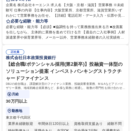
企業名 株式会社キーエンス 求人名 【大阪・京都・滋賀】営業事務 ※未経
験可 仕事の内容 【仕事内容】大阪営業所、京都営業所、滋賀営業所いず
れかにて営業事務をお任せ。 【詳細】電話応対・データ入力・伝票や見積
の作成・カタログ送付・来客対応・営業所内で発生する事務業務や業務改
必要な経験・能力等
善をお任せ。 【教育制度】ご入社後、育成担当とペアになりながらOJTに
必要な経験・能力等 【必須】■協調性を持って業務推進出来る方 ■改善案
て業務を覚えていただくことが可能です。業務システムがきちんと構築さ
を出しながら、主体的に業務を進めて行ける方 【過去のご入社事例】人材
れているため、スムーズに仕事に慣れることができる環境です。また、
派遣業界や保育業界等、メーカー以外、営業事務未経験者の入社実績有
「チームで成果を出す文化」があり、良いやり方を積極的に共有しながら
【当社の事務職について】単なる事務ではなく主体性を発揮したサポート
常に改善を目指す風土のため、安心して業務に取り組んでいただけます。
により、キーエンスの付加価値向上に貢献します。ベースの定型業務に加
募集職種 【大阪・京都・滋賀】営業事務 ※未経験可
正社員
えて、お客様や社員の状況に合わせ、能動的なサポート、改善の動きも期
株式会社日本政策投資銀行
待され。組織を支えるスペシャリストとして、チームに貢献し、結果的に
社員から頼られる存在になることができます。平均19:30の退勤以降の業
【総合職/ポテンシャル採用(第2新卒)】投融資一体型の
務の持ち帰りも禁止されており、メリハリのある働き方となります。 学
ソリューション提案 インベストバンキングストラクチ
歴・資格 学歴：大学院 大学 高専 短大 語学力： 資格：
ャードファイナンス
DBJの総合職は、課題解決型のファイナンス業務、投融資審査業務、M＆Aなどアドバイ
ザリー業務、地域戦略企画業務など、多様な業務に精通し、複数の専門性を掛け合わせて
広く社会に貢献していく職種です。
月給
30万円以上
勤務地
東京都千代田区
業界未経験歓迎
年間休日120日以上
資格取得支援あり
経験不問
時短勤務あり
退職金あり
在宅OK
完全週休2日制
交通費支給