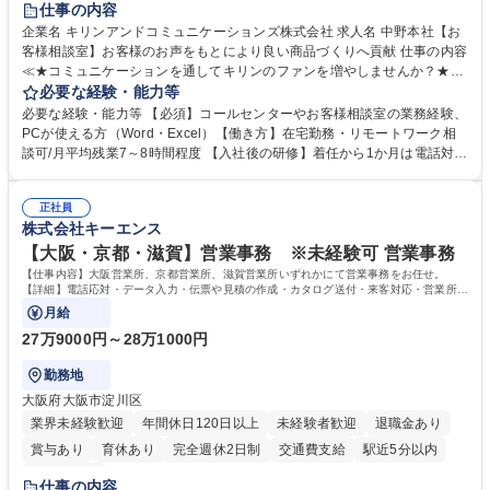
仕事の内容
企業名 キリンアンドコミュニケーションズ株式会社 求人名 中野本社【お
客様相談室】お客様のお声をもとにより良い商品づくりへ貢献 仕事の内容
≪★コミュニケーションを通してキリンのファンを増やしませんか？★≫
お客様のお声をより良い商品づくりに活かしていく上で、窓口となるお客
必要な経験・能力等
様相談室でのお仕事です。 日々お客様からいただくキリングループへのご
必要な経験・能力等 【必須】コールセンターやお客様相談室の業務経験、
意見を、企業活動に活かしています。お客様からの声に迅速かつ誠意をも
PCが使える方（Word・Excel）【働き方】在宅勤務・リモートワーク相
って対応、情報提供するとともにグループ内活動に反映しています。 【具
談可/月平均残業7～8時間程度 【入社後の研修】着任から1か月は電話対応
体的には】電話応対、メール、お手紙対応、ご指摘品調査報告書作成、有
のOJTを中心に実施し、電話対応に慣れた段階でメール・手紙のOJTを実
人チャットボット対応など。 【1日の対応件数】■電話：月間一人当たり
施する予定です。独り立ち以降もしっかりフォローする体制を整えていま
平均100件前後■メール・手紙：同上40件前後 募集職種 中野本社【お客様
正社員
すのでご安心ください。 【当社について】キリングループの広報機能を担
株式会社キーエンス
相談室】お客様のお声をもとにより良い商品づくりへ貢献
う会社として、お客様との出会いを大切にし、磨き上げたホスピタリティ
を込めてコミュニケーションをとりながら広報関連業務を行っておりま
【大阪・京都・滋賀】営業事務 ※未経験可 営業事務
す。 学歴・資格 学歴：大学院 大学 高専 短大 専修学校 高校 語学力： 資
【仕事内容】大阪営業所、京都営業所、滋賀営業所いずれかにて営業事務をお任せ。
格：
【詳細】電話応対・データ入力・伝票や見積の作成・カタログ送付・来客対応・営業所内
で発生する事務業務や業務改善をお任せ。
月給
27万9000円～28万1000円
勤務地
大阪府大阪市淀川区
業界未経験歓迎
年間休日120日以上
未経験者歓迎
退職金あり
賞与あり
育休あり
完全週休2日制
交通費支給
駅近5分以内
土日祝休み
仕事の内容