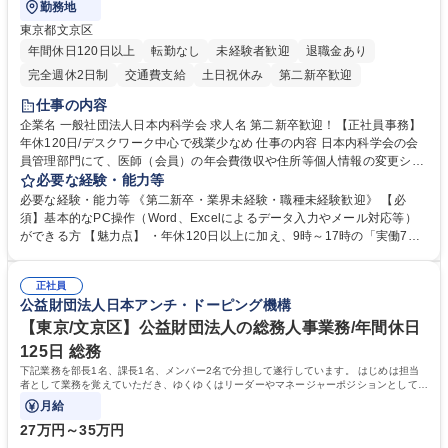
勤務地
東京都文京区
年間休日120日以上
転勤なし
未経験者歓迎
退職金あり
完全週休2日制
交通費支給
土日祝休み
第二新卒歓迎
仕事の内容
企業名 一般社団法人日本内科学会 求人名 第二新卒歓迎！【正社員事務】
年休120日/デスクワーク中心で残業少なめ 仕事の内容 日本内科学会の会
員管理部門にて、医師（会員）の年会費徴収や住所等個人情報の変更シス
テム入力、電話・FAX対応をお任せします。将来的には、各種委員会の運
必要な経験・能力等
営事務局業務などにも幅広く携わっていただきます。 【会員管理・データ
必要な経験・能力等 《第二新卒・業界未経験・職種未経験歓迎》 【必
入力業務】 ・医師（会員）の住所変更、個人情報のシステム登録・更新
須】基本的なPC操作（Word、Excelによるデータ入力やメール対応等）
・年会費の徴収管理や入金データの照合確認 【問い合わせ対応】 ・会員
ができる方 【魅力点】 ・年休120日以上に加え、9時～17時の「実働7時
（医師）からの電話、FAX、ネット申請に伴う相談受付 ・複雑な案件のへ
間勤務」で残業も少なくワークライフバランスは抜群です。 【将来的な業
のエスカレーション・連携対応 募集職種 第二新卒歓迎！【正社員事務】
務（各種委員会運営）】 ・学会内における各種委員会のスケジュール調
年休120日/デスクワーク中心で残業少なめ
正社員
整、資料作成、当日の運営サポート 学歴・資格 学歴：大学院 大学 語学
公益財団法人日本アンチ・ドーピング機構
力： 資格：
【東京/文京区】公益財団法人の総務人事業務/年間休日
125日 総務
下記業務を部長1名、課長1名、メンバー2名で分担して遂行しています。 はじめは担当
者として業務を覚えていただき、ゆくゆくはリーダーやマネージャーポジションとして活
躍いただくことを期待しています。
月給
27万円～35万円