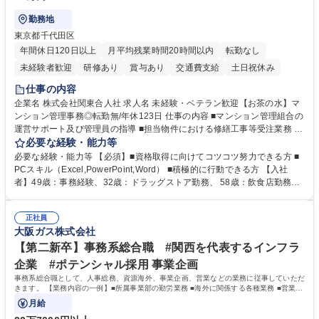
勤務地
東京都千代田区
年間休日120日以上
月平均残業時間20時間以内
転勤なし
未経験者歓迎
研修あり
賞与あり
交通費支給
土日祝休み
仕事の内容
企業名 株式会社関東合人社 求人名 未経験・ベテラン歓迎【お茶の水】マ
ンション管理事務◎転勤無/年休123日 仕事の内容 ■マンション管理組合の
運営サポート及び管理員の指導 ■担当物件における修繕工事等受注業務 ■
事務所内での事務業務等 ★異業界からの転職者が多数活躍しています
必要な経験・能力等
【年収補足】532万円 ＋別途インセンティヴで平均約100万円/年（昨年度
必要な経験・能力等 【必須】■資格取得に向けてコツコツ努力できる方 ■
実績） ＋管理業務主任者資格手当50,000円/月 ★親会社である株式会社合
PCスキル（Excel,PowerPoint,Word） ■積極的に行動できる方 【入社
人社計画研究所社のグループ会社として、質の高いサービスと適性価格を
者】49歳：事務経験、32歳：ドラッグストア勤務、 58歳：飲食店勤務
武器に約20年受託戸数増加中です。https://www.gojin.co.jp/abt/abt_3.html
等：中途採用の9割が未経験者！ 【資格取得支援】■メンター制度■社内模
募集職種 未経験・ベテラン歓迎【お茶の水】マンション管理事務◎転勤
試や研修制度など充実！ ＊未資格者の8割以上が入社2年以内に資格を取
無/年休123日
正社員
得出来ております！ 【魅力】■フレックス制度、未経験からでも下限年収
大阪ガス株式会社
を一律支給！ ■管理業務主任者資格取得後には50,000円/月の手当あり！
学歴・資格 学歴：大学院 大学 高専 短大 専修学校 高校 語学力： 資格：第
【第二新卒】事務系総合職 #関西を代表するインフラ
一種運転免許普通自動車
企業 #ポテンシャル採用 事業企画
事務系総合職として、人事総務、資源海外、事業企画、営業などの業務に従事していただ
きます。 【業務内容の一例】■所属事業部の勤労業務 ■海外に関係する各種業務 ■営業部
門の企画スタッフ、ルート営業
月給