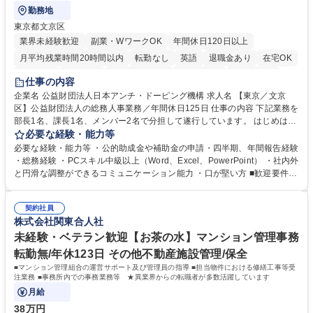
勤務地
東京都文京区
業界未経験歓迎
副業・WワークOK
年間休日120日以上
月平均残業時間20時間以内
転勤なし
英語
退職金あり
在宅OK
賞与あり
育休あり
完全週休2日制
交通費支給
土日祝休み
仕事の内容
食事補助あり
企業名 公益財団法人日本アンチ・ドーピング機構 求人名 【東京／文京
区】公益財団法人の総務人事業務／年間休日125日 仕事の内容 下記業務を
部長1名、課長1名、メンバー2名で分担して遂行しています。 はじめは担
当者として業務を覚えていただき、ゆくゆくはリーダーやマネージャーポ
必要な経験・能力等
ジションとして活躍いただくことを期待しています。 【総務・人事グルー
必要な経験・能力等 ・公的助成金や補助金の申請・四半期、年間報告経験
プの業務内容】 ・人事制度関連 ・採用活動 ・教育研修の企画、実行 ・勤
・総務経験 ・PCスキル中級以上（Word、Excel、PowerPoint） ・社内外
怠管理 ・官公庁への各種提出 ・法定の会議運営（評議員会、理事会） ・
と円滑な調整ができるコミュニケーション能力 ・口が堅い方 ■歓迎要件
コンプライアンス ・内部規程やルールの管理、整備、文書管理 ・契約関
・採用業務経験 ・英語に抵抗がない方 ・営業経験 学歴・資格 学歴：大学
連 ・衛生管理 ・防災関連・公的助成金の管理・オフィス、ファシリティ
院 大学 高専 短大 専修学校 高校 語学力： 資格：
管理 ・福利厚生関連 ・職員からの問合せ、相談対応 ・その他日常の総務
契約社員
株式会社関東合人社
業務全般 募集職種 【東京／文京区】公益財団法人の総務人事業務／年間
休日125日
未経験・ベテラン歓迎【お茶の水】マンション管理事務
転勤無/年休123日 その他不動産施設管理/保全
■マンション管理組合の運営サポート及び管理員の指導 ■担当物件における修繕工事等受
注業務 ■事務所内での事務業務等 ★異業界からの転職者が多数活躍しています
月給
38万円