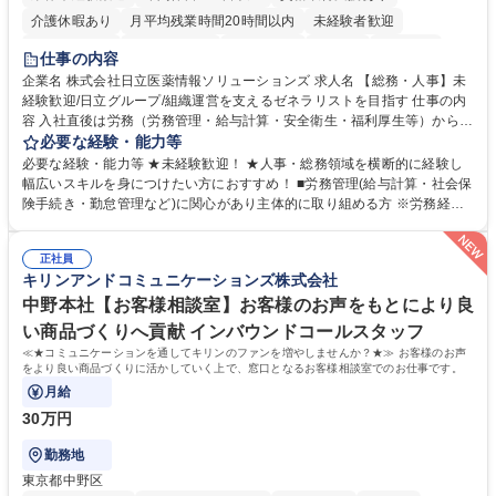
介護休暇あり
月平均残業時間20時間以内
未経験者歓迎
住宅手当あり
時短勤務あり
退職金あり
在宅OK
賞与あり
仕事の内容
育休あり
完全週休2日制
交通費支給
土日祝休み
寮・社宅あり
企業名 株式会社日立医薬情報ソリューションズ 求人名 【総務・人事】未
経験歓迎/日立グループ/組織運営を支えるゼネラリストを目指す 仕事の内
容 入社直後は労務（労務管理・給与計算・安全衛生・福利厚生等）からお
任せいたします。将来は総務・採用・教育業務へ守備範囲を広げ、組織運
必要な経験・能力等
営を支えるゼネラリストをめざせます。 ・初期業務：労働時間管理、給与
必要な経験・能力等 ★未経験歓迎！ ★人事・総務領域を横断的に経験し
計算、社会保険対応、福利厚生管理、安全衛生、健康経営推進等をお任せ
幅広いスキルを身につけたい方におすすめ！ ■労務管理(給与計算・社会保
します。ご経験に応じて、休職者管理など、幅広く経験を積んでいただき
険手続き・勤怠管理など)に関心があり主体的に取り組める方 ※労務経験
ます。 ・将来的な広がり：総務・採用・教育・税務対応・経営企画等。
者は早期にご活躍いただけます。 ■チームで仕事を推進できる方■将来は
★メンバーがマンツーマンで丁寧に教えるため、ご経験が浅くても安心！
マネジメント職として活躍したい 【尚可】■人事、労務、採用、教育業務
幅広く経験を積みたい意欲がある方に最適な環境です。 募集職種 【総
正社員
のご経験 ■労務管理（給与計算・社会保険手続き・勤怠管理など）の経験
キリンアンドコミュニケーションズ株式会社
務・人事】未経験歓迎/日立グループ/組織運営を支えるゼネラリストを目
■衛生管理者の資格をお持ちの方 学歴・資格 学歴：大学院 大学 高専 短大
指す
専修学校 高校 語学力： 資格：
中野本社【お客様相談室】お客様のお声をもとにより良
い商品づくりへ貢献 インバウンドコールスタッフ
≪★コミュニケーションを通してキリンのファンを増やしませんか？★≫ お客様のお声
をより良い商品づくりに活かしていく上で、窓口となるお客様相談室でのお仕事です。
月給
30万円
勤務地
東京都中野区