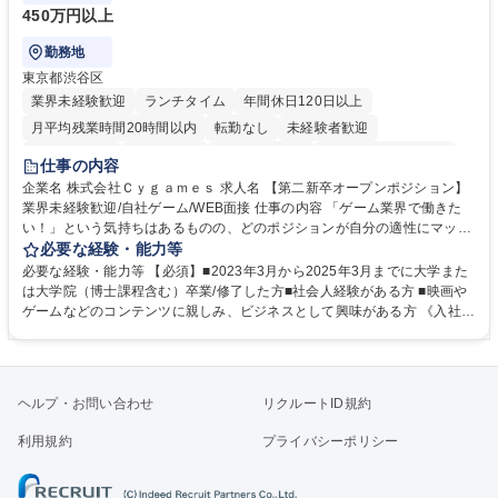
450万円以上
勤務地
東京都渋谷区
業界未経験歓迎
ランチタイム
年間休日120日以上
月平均残業時間20時間以内
転勤なし
未経験者歓迎
住宅手当あり
経験者歓迎
完全週休2日制
インセンティブあり
仕事の内容
交通費支給
土日祝休み
服装自由
昼食補助あり
第二新卒歓迎
企業名 株式会社Ｃｙｇａｍｅｓ 求人名 【第二新卒オープンポジション】
業界未経験歓迎/自社ゲーム/WEB面接 仕事の内容 「ゲーム業界で働きた
食事補助あり
い！」という気持ちはあるものの、どのポジションが自分の適性にマッチ
しているか悩んでいる方が対象となります！ 総合職（プランナー/データ
必要な経験・能力等
アナリストなど）、技術職（開発エンジニ ア/インフラエンジニアな
必要な経験・能力等 【必須】■2023年3月から2025年3月までに大学また
ど）、デザイン職（デザイナー/イラストレ ーターなど）等から、面接で
は大学院（博士課程含む）卒業/修了した方■社会人経験がある方 ■映画や
ご希望と適正にマッチしたポジションをご案内いたします。ゲームやエン
ゲームなどのコンテンツに親しみ、ビジネスとして興味がある方 《入社実
タメコンテンツが大好きで、「ゲーム業界の未来を自らの手で作りたい」
績 例》 ・メーカー → プロジェクトマネージャー ・ソーシャルゲーム →
「最高のコンテンツを作るためには、何でもやる」という情熱に溢れた方
ゲームプランナー ・通信 → ゲームエンジニア ・独立行政法人 → データ
のご応募をお待ちしております。 募集職種 【第二新卒オープンポジショ
サイエンティスト 学歴・資格 学歴：大学院 大学 語学力： 資格：
ン】業界未経験歓迎/自社ゲーム/WEB面接
ヘルプ・お問い合わせ
リクルートID規約
利用規約
プライバシーポリシー