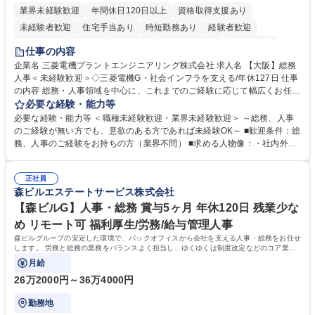
業界未経験歓迎
年間休日120日以上
資格取得支援あり
未経験者歓迎
住宅手当あり
時短勤務あり
経験者歓迎
退職金あり
在宅OK
賞与あり
完全週休2日制
交通費支給
仕事の内容
駅近5分以内
土日祝休み
服装自由
寮・社宅あり
食事補助あり
企業名 三菱電機プラントエンジニアリング株式会社 求人名 【大阪】総務
人事＜未経験歓迎＞◇三菱電機G・社会インフラを支える/年休127日 仕事
の内容 総務・人事領域を中心に、これまでのご経験に応じて幅広くお任せ
します。 ＜具体的には＞ ・総務/人事労務（給与・社保・勤怠管理など）
必要な経験・能力等
・採用・教育研修 ・福利厚生運用 など ※基本的には事務所勤務ですが、
必要な経験・能力等 ＜職種未経験歓迎・業界未経験歓迎＞ ～総務、人事
採用や教育等の業務内容により、関西圏以外への日帰り・宿泊を伴う国内
のご経験が無い方でも、意欲のある方であれば未経験OK～ ■歓迎条件：総
出張もございます。 ※担当業務を持ちつつ、お互いに助け合いながら、総
務、人事のご経験をお持ちの方（業界不問） ■求める人物像：・社内外の
務部という組織として協力しながら進める体制です。 募集職種 【大阪】
関係各部門との調整を率先して行い、業務を円滑に遂行できる協調性やコ
総務人事＜未経験歓迎＞◇三菱電機G・社会インフラを支える/年休127日
ミュニケーション能力を持っている方 ・人事総務領域に興味がありゼネラ
正社員
リスト志向をお持ちの方 学歴・資格 学歴：大学院 大学 語学力： 資格：
森ビルエステートサービス株式会社
【森ビルG】人事・総務 賞与5ヶ月 年休120日 残業少な
め リモート可 福利厚生/労務/給与管理人事
森ビルグループの安定した環境で、バックオフィスから会社を支える人事・総務をお任せ
します。 労務と総務の業務をバランスよく担当し、ゆくゆくは制度改定などのコア業務
にも挑戦できる、やりがいある環境です。
月給
26万2000円～36万4000円
勤務地