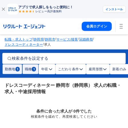
アプリで求人探しをもっと便利に！
インストール
レビュー高評価
無料
会員ログイン
/
/
/
/
/
転職・求人トップ
静岡県
静岡市
サービス/接客
冠婚葬祭
/
ドレスコーディネーター
求人
検索条件を設定する
勤務地
職種
年収
こだわり条件
雇用形態
新着のみ
1
1
ドレスコーディネーター 静岡市（静岡県） 求人の転職・
求人・中途採用情報
条件に合った求人が 0件でした
検索条件を緩めて、再度検索してください