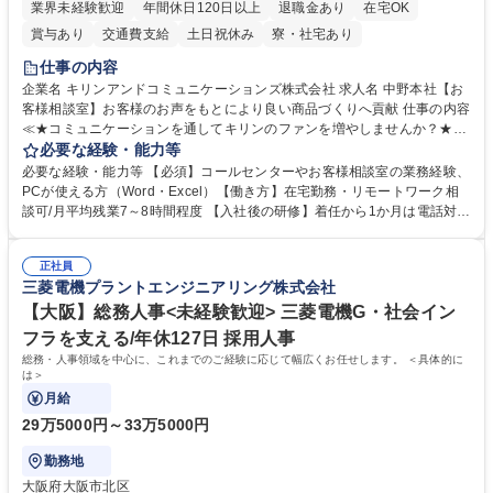
業界未経験歓迎
年間休日120日以上
退職金あり
在宅OK
賞与あり
交通費支給
土日祝休み
寮・社宅あり
仕事の内容
企業名 キリンアンドコミュニケーションズ株式会社 求人名 中野本社【お
客様相談室】お客様のお声をもとにより良い商品づくりへ貢献 仕事の内容
≪★コミュニケーションを通してキリンのファンを増やしませんか？★≫
お客様のお声をより良い商品づくりに活かしていく上で、窓口となるお客
必要な経験・能力等
様相談室でのお仕事です。 日々お客様からいただくキリングループへのご
必要な経験・能力等 【必須】コールセンターやお客様相談室の業務経験、
意見を、企業活動に活かしています。お客様からの声に迅速かつ誠意をも
PCが使える方（Word・Excel）【働き方】在宅勤務・リモートワーク相
って対応、情報提供するとともにグループ内活動に反映しています。 【具
談可/月平均残業7～8時間程度 【入社後の研修】着任から1か月は電話対応
体的には】電話応対、メール、お手紙対応、ご指摘品調査報告書作成、有
のOJTを中心に実施し、電話対応に慣れた段階でメール・手紙のOJTを実
人チャットボット対応など。 【1日の対応件数】■電話：月間一人当たり
施する予定です。独り立ち以降もしっかりフォローする体制を整えていま
平均100件前後■メール・手紙：同上40件前後 募集職種 中野本社【お客様
正社員
すのでご安心ください。 【当社について】キリングループの広報機能を担
三菱電機プラントエンジニアリング株式会社
相談室】お客様のお声をもとにより良い商品づくりへ貢献
う会社として、お客様との出会いを大切にし、磨き上げたホスピタリティ
を込めてコミュニケーションをとりながら広報関連業務を行っておりま
【大阪】総務人事<未経験歓迎> 三菱電機G・社会イン
す。 学歴・資格 学歴：大学院 大学 高専 短大 専修学校 高校 語学力： 資
フラを支える/年休127日 採用人事
格：
総務・人事領域を中心に、これまでのご経験に応じて幅広くお任せします。 ＜具体的に
は＞
月給
29万5000円～33万5000円
勤務地
大阪府大阪市北区