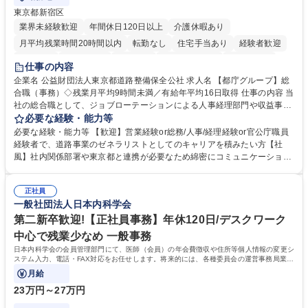
東京都新宿区
業界未経験歓迎
年間休日120日以上
介護休暇あり
月平均残業時間20時間以内
転勤なし
住宅手当あり
経験者歓迎
研修あり
退職金あり
賞与あり
完全週休2日制
交通費支給
仕事の内容
駅近5分以内
資格取得手当あり
食事補助あり
企業名 公益財団法人東京都道路整備保全公社 求人名 【都庁グループ】総
合職（事務）◇残業月平均9時間未満／有給年平均16日取得 仕事の内容 当
社の総合職として、ジョブローテーションによる人事経理部門や収益事業
等のフロント部門の部署等幅広い部署での業務をお任せいたします。研修
必要な経験・能力等
制度やキャリア支援が充実しております！ ※下記業務詳細 【業務詳細】■
必要な経験・能力等 【歓迎】営業経験or総務/人事/経理経験or官公庁職員
管理部門：広報、人事、経理など当公社の運営に係る管理業務 ■収益部
経験者で、道路事業のゼネラリストとしてのキャリアを積みたい方【社
門：駐車場の新規開拓、管理運営、新宿駅西口広場の「イベントコーナ
風】社内関係部署や東京都と連携が必要なため綿密にコミュニケーション
ー」などの管理運営 ■道路部門：整備の急がれる骨格幹線道路や木造住宅
を図っています。 【業務の魅力】■幅広く携われる：総合職（事務）で
密集地域の特定整備路線の用地取得、道路に関する普及啓発事業、都内の
は、駐車場の管理運営や道路用地の取得、公益財団法人の中枢を担う管理
道路施設や道路工事現場の見学ツアー事業 ※入社後は上記いずれかの部門
正社員
部門など多岐に渡る業務を経験できます。 ■様々なプロジェクト：駐車場
一般社団法人日本内科学会
へ配属。※業務内容変更の範囲：会社の定める業務 募集職種 【都庁グル
事業の他、新宿駅西口広場内に設置された照明を兼ねた広告「ブライトサ
ープ】総合職（事務）◇残業月平均9時間未満／有給年平均16日取得
イン」の管理運営を行うなど、事業収益を生み出す活動を積極的に行って
第二新卒歓迎!【正社員事務】年休120日/デスクワーク
います。 学歴・資格 学歴：大学院 大学 高専 短大 専修学校 高校 語学力：
中心で残業少なめ 一般事務
資格：
日本内科学会の会員管理部門にて、医師（会員）の年会費徴収や住所等個人情報の変更シ
ステム入力、電話・FAX対応をお任せします。将来的には、各種委員会の運営事務局業務
などにも幅広く携わっていただきます。
月給
23万円～27万円