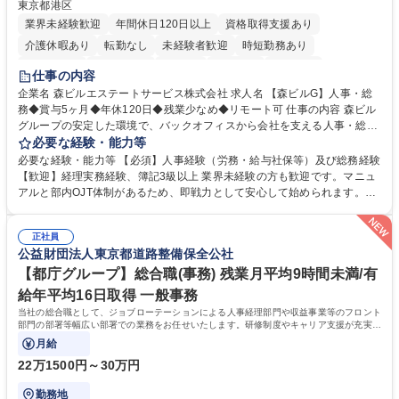
東京都港区
業界未経験歓迎
年間休日120日以上
資格取得支援あり
介護休暇あり
転勤なし
未経験者歓迎
時短勤務あり
経験者歓迎
退職金あり
在宅OK
賞与あり
育休あり
仕事の内容
完全週休2日制
交通費支給
長期歓迎
駅近5分以内
土日祝休み
企業名 森ビルエステートサービス株式会社 求人名 【森ビルG】人事・総
務◆賞与5ヶ月◆年休120日◆残業少なめ◆リモート可 仕事の内容 森ビル
グループの安定した環境で、バックオフィスから会社を支える人事・総務
をお任せします。 労務と総務の業務をバランスよく担当し、ゆくゆくは制
必要な経験・能力等
度改定などのコア業務にも挑戦できる、やりがいある環境です。 ■勤怠管
必要な経験・能力等 【必須】人事経験（労務・給与社保等）及び総務経験
理、給与計算、社会保険手続き、年末調整等の労務管理全般 ■入退社手続
【歓迎】経理実務経験、簿記3級以上 業界未経験の方も歓迎です。マニュ
き、社内規定の改定や人事制度改定などのコア業務 ■社内イベントの企画
アルと部内OJT体制があるため、即戦力として安心して始められます。
運営やその他総務業務全般 ※労務と総務を1：1の割合でお任せ。 入社後
【魅力・やりがい】森ビルGの安定基盤で労務から総務まで幅広く携われ
は部内のOJTを中心に、あなたの経験に合わせて不足している部分はいつ
ます。定型業務に留まらず、社内規定や人事制度の改定など会社のコア業
でも質問・相談できる環境が整っているため、安心して成長できます。 募
正社員
務に挑戦できるため、自身の成長と組織への貢献度をダイレクトに実感で
公益財団法人東京都道路整備保全公社
集職種 【森ビルG】人事・総務◆賞与5ヶ月◆年休120日◆残業少なめ◆
きます。 残業少なめ、週1日リモート可など、ワークライフバランスを保
リモート可
ち長期活躍できる環境です。 「これまでの幅広い経験を活かし、長期的な
【都庁グループ】総合職(事務) 残業月平均9時間未満/有
キャリアを築きたい」という前向きな意欲と挑戦を全力で応援します。 学
給年平均16日取得 一般事務
歴・資格 学歴：大学院 大学 高専 短大 専修学校 高校 語学力： 資格：日商
当社の総合職として、ジョブローテーションによる人事経理部門や収益事業等のフロント
簿記検定1級 日商簿記検定2級 日商簿記検定3級
部門の部署等幅広い部署での業務をお任せいたします。研修制度やキャリア支援が充実し
ております！ ※下記業務詳細
月給
22万1500円～30万円
勤務地