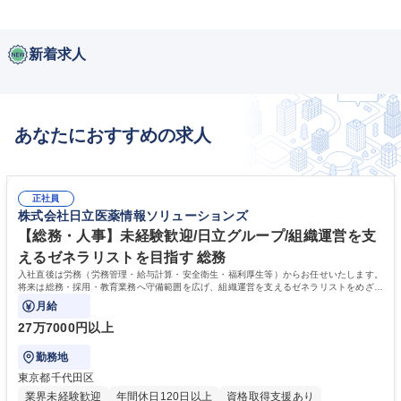
新着求人
あなたにおすすめの求人
正社員
株式会社日立医薬情報ソリューションズ
【総務・人事】未経験歓迎/日立グループ/組織運営を支
えるゼネラリストを目指す 総務
入社直後は労務（労務管理・給与計算・安全衛生・福利厚生等）からお任せいたします。
将来は総務・採用・教育業務へ守備範囲を広げ、組織運営を支えるゼネラリストをめざせ
ます。
月給
27万7000円以上
勤務地
東京都千代田区
業界未経験歓迎
年間休日120日以上
資格取得支援あり