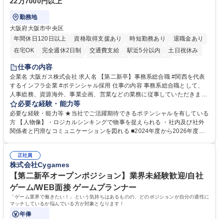
22万7000円以上
勤務地
大阪府大阪市中央区
年間休日120日以上
資格取得支援あり
時短勤務あり
退職金あり
在宅OK
完全週休2日制
交通費支給
駅近5分以内
土日祝休み
服装自由
第二新卒歓迎
寮・社宅あり
食事補助あり
仕事の内容
企業名 大阪ガス株式会社 求人名 【第二新卒】事務系総合職 #関西を代表
するインフラ企業 #ポテンシャル採用 仕事の内容 事務系総合職として、
人事総務、資源海外、事業企画、営業などの業務に従事していただきま
す。 【業務内容の一例】■所属事業部の勤労業務 ■海外に関係する各種業
必要な経験・能力等
務 ■営業部門の企画スタッフ、ルート営業 【キャリアパス】入社後の配属
必要な経験・能力等 ★当社でご活躍期待できるポテンシャルを有している
ポジションで一定期間ご活躍頂いた後、本人の適性及び将来のキャリアを
方 【人物像】・ロジカルシンキングで物事を捉えられる ・社内及び社外
鑑みてジョブローテーションを行います。 【育成】OJTでの現場育成や研
関係者と円滑なコミュニケーションを図れる ■2024年度から2026年度ま
修カリキュラムを通じて、Daigasグループの業務で必要となる知識につい
での3ヵ年を対象とする「Daigasグループ中期経営計画2026」を策定しま
て学んでいただきます。 募集職種 【第二新卒】事務系総合職 #関西を代
した。https://www.osakagas.co.jp/company/press/pr2024/1777576_564
表するインフラ企業 #ポテンシャル採用
正社員
72.html ■エネルギーセキュリティの不安定化や気候変動による自然災害の
株式会社Cygames
甚大化など、これまで以上に社会課題解決の重要性が高まっています。
「未来の日常」の創造に向けて持続可能な社会の実現に貢献してまいりま
【第二新卒オープンポジション】業界未経験歓迎/自社
す。 学歴・資格 学歴：大学院 大学 語学力： 資格：
ゲーム/WEB面接 ゲームプランナー
「ゲーム業界で働きたい！」という気持ちはあるものの、どのポジションが自分の適性に
マッチしているか悩んでいる方が対象となります！
年俸