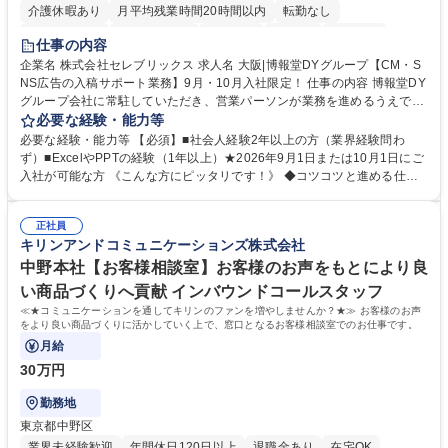
介護休暇あり
月平均残業時間20時間以内
転勤なし
未経験者歓迎
時短勤務あり
研修あり
在宅OK
育休あり
仕事の内容
完全週休2日制
交通費支給
駅近5分以内
企業名 株式会社セレブリックス 求人名 大阪|博報堂DYグループ【CM・S
NS広告の入稿サポート業務】9月・10月入社限定！ 仕事の内容 博報堂DY
グループ会社に常駐していただき、営業パーソンが業務を進めるうえで発
生する業務を幅広くサポートとしてテレビCMやSNS広告の入稿サポー
必要な経験・能力等
ト、進行管理等 部内アシスタントとしての業務をお任せします。 ◆得意
必要な経験・能力等 【必須】■社会人経験2年以上の方（業界経験問わ
先との定例資料作成 ◆競合調査 ◆広告出稿の進行管理、確認 ◆広告出稿
ず）■ExcelやPPTの経験（1年以上）★2026年9月1日または10月1日にご
後のデータ抽出と効果測定、資料作成 ◆TVCM放送枠の情報管理、不備確
入社が可能な方 《こんな方にピッタリです！》 ◆コツコツと進める仕事
認 ◆TV視聴率データ抽出、資料作成 ◆SNS広告(InstagramやFacebook
が好きな方 ◆チームで協力しながらやりがいのある仕事がしたい方 ◆コ
等)の入稿サポート ◆常駐先への活動履歴の報告 ◆得意先とのビジネスメ
ミュニケーションを取りながら仕事をするのが得意な方 ◆業務を通してキ
ール対応 ◆常駐先に向けた事業拡大の提案 など 募集職種 大阪|博報堂DY
正社員
ャリア・スキルUPを目指したい方 学歴・資格 学歴：大学院 大学 高専 短
キリンアンドコミュニケーションズ株式会社
グループ【CM・SNS広告の入稿サポート業務】9月・10月入社限定！
大 専修学校 高校 語学力： 資格：
中野本社【お客様相談室】お客様のお声をもとにより良
い商品づくりへ貢献 インバウンドコールスタッフ
≪★コミュニケーションを通してキリンのファンを増やしませんか？★≫ お客様のお声
をより良い商品づくりに活かしていく上で、窓口となるお客様相談室でのお仕事です。
月給
30万円
勤務地
東京都中野区
業界未経験歓迎
年間休日120日以上
退職金あり
在宅OK