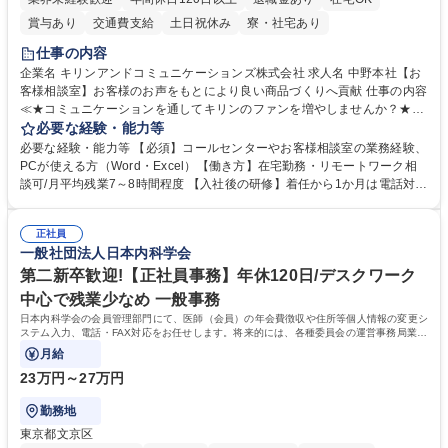
賞与あり
交通費支給
土日祝休み
寮・社宅あり
仕事の内容
企業名 キリンアンドコミュニケーションズ株式会社 求人名 中野本社【お
客様相談室】お客様のお声をもとにより良い商品づくりへ貢献 仕事の内容
≪★コミュニケーションを通してキリンのファンを増やしませんか？★≫
お客様のお声をより良い商品づくりに活かしていく上で、窓口となるお客
必要な経験・能力等
様相談室でのお仕事です。 日々お客様からいただくキリングループへのご
必要な経験・能力等 【必須】コールセンターやお客様相談室の業務経験、
意見を、企業活動に活かしています。お客様からの声に迅速かつ誠意をも
PCが使える方（Word・Excel）【働き方】在宅勤務・リモートワーク相
って対応、情報提供するとともにグループ内活動に反映しています。 【具
談可/月平均残業7～8時間程度 【入社後の研修】着任から1か月は電話対応
体的には】電話応対、メール、お手紙対応、ご指摘品調査報告書作成、有
のOJTを中心に実施し、電話対応に慣れた段階でメール・手紙のOJTを実
人チャットボット対応など。 【1日の対応件数】■電話：月間一人当たり
施する予定です。独り立ち以降もしっかりフォローする体制を整えていま
平均100件前後■メール・手紙：同上40件前後 募集職種 中野本社【お客様
正社員
すのでご安心ください。 【当社について】キリングループの広報機能を担
一般社団法人日本内科学会
相談室】お客様のお声をもとにより良い商品づくりへ貢献
う会社として、お客様との出会いを大切にし、磨き上げたホスピタリティ
を込めてコミュニケーションをとりながら広報関連業務を行っておりま
第二新卒歓迎!【正社員事務】年休120日/デスクワーク
す。 学歴・資格 学歴：大学院 大学 高専 短大 専修学校 高校 語学力： 資
中心で残業少なめ 一般事務
格：
日本内科学会の会員管理部門にて、医師（会員）の年会費徴収や住所等個人情報の変更シ
ステム入力、電話・FAX対応をお任せします。将来的には、各種委員会の運営事務局業務
などにも幅広く携わっていただきます。
月給
23万円～27万円
勤務地
東京都文京区