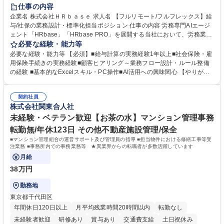
時短勤務あり
在宅OK
完全週休2日制
交通費支給
駅近5分以内
仕事の内容
服装自由
企業名 株式会社ＨＲｂａｓｅ 求人名 【フルリモート/フルフレックス】給
与/社保の業務設計・標準化担当ポジション 仕事の内容 労務専門AIエージ
ェント「HRbase」「HRbase PRO」を展開する当社において、労務業務
のオペレーション設計担当をクライアントの課題や要望をヒアリングし、
必要な経験・能力等
業務設計やシステム設定へと落とし込むポジションです。 【具体的に
必要な経験・能力等 【必須】■給与計算の実務経験1年以上■社会保険・雇
は】・業務オペレーション設計（要件定義/顧客ヒアリング/業務オペレー
用保険手続きの実務経験■顧客ヒアリング～業務フロー設計・ルール整備
ションの洗い出し、ルール整備、システム設定) ・業務マニュアル作成、
の経験 ■基本的なExcelスキル・PC操作■AI活用への興味関心 【やりが
改善 ・給与、賞与計算、及び明細発行 ・社会保険手続（入退社時、年間
い】必要に応じてコンサルティングも行いながら、給与計算や社会保険手
業務など） ・顧客企業のメイン担当者としての窓口対応業務 ・その他
続に関わるフローの設計、マニュアルの作成まで幅広く担当します。単な
（年調等の年次業務など） 募集職種 【フルリモート/フルフレックス】給
契約社員
る設計にとどまらず、ご自身が現場のエキスパートとしてオペレーション
株式会社関東合人社
与/社保の業務設計・標準化担当ポジション
を実行する機会もあり、実務と改善の両面でスキルを発揮できる環境で
す。 学歴・資格 学歴：大学院 大学 高専 短大 専修学校 高校 語学力： 資
未経験・ベテラン歓迎【お茶の水】マンション管理事務
格：
転勤無/年休123日 その他不動産施設管理/保全
■マンション管理組合の運営サポート及び管理員の指導 ■担当物件における修繕工事等受
注業務 ■事務所内での事務業務等 ★異業界からの転職者が多数活躍しています
月給
38万円
勤務地
東京都千代田区
年間休日120日以上
月平均残業時間20時間以内
転勤なし
未経験者歓迎
研修あり
賞与あり
交通費支給
土日祝休み