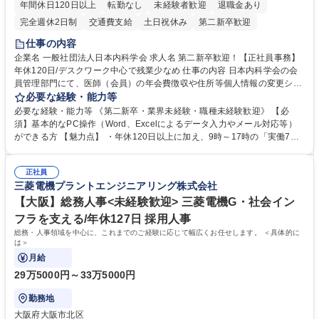
年間休日120日以上
転勤なし
未経験者歓迎
退職金あり
完全週休2日制
交通費支給
土日祝休み
第二新卒歓迎
仕事の内容
企業名 一般社団法人日本内科学会 求人名 第二新卒歓迎！【正社員事務】
年休120日/デスクワーク中心で残業少なめ 仕事の内容 日本内科学会の会
員管理部門にて、医師（会員）の年会費徴収や住所等個人情報の変更シス
テム入力、電話・FAX対応をお任せします。将来的には、各種委員会の運
必要な経験・能力等
営事務局業務などにも幅広く携わっていただきます。 【会員管理・データ
必要な経験・能力等 《第二新卒・業界未経験・職種未経験歓迎》 【必
入力業務】 ・医師（会員）の住所変更、個人情報のシステム登録・更新
須】基本的なPC操作（Word、Excelによるデータ入力やメール対応等）
・年会費の徴収管理や入金データの照合確認 【問い合わせ対応】 ・会員
ができる方 【魅力点】 ・年休120日以上に加え、9時～17時の「実働7時
（医師）からの電話、FAX、ネット申請に伴う相談受付 ・複雑な案件のへ
間勤務」で残業も少なくワークライフバランスは抜群です。 【将来的な業
のエスカレーション・連携対応 募集職種 第二新卒歓迎！【正社員事務】
務（各種委員会運営）】 ・学会内における各種委員会のスケジュール調
年休120日/デスクワーク中心で残業少なめ
正社員
整、資料作成、当日の運営サポート 学歴・資格 学歴：大学院 大学 語学
三菱電機プラントエンジニアリング株式会社
力： 資格：
【大阪】総務人事<未経験歓迎> 三菱電機G・社会イン
フラを支える/年休127日 採用人事
総務・人事領域を中心に、これまでのご経験に応じて幅広くお任せします。 ＜具体的に
は＞
月給
29万5000円～33万5000円
勤務地
大阪府大阪市北区