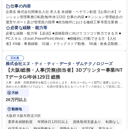
仕事の内容
企業名 株式会社関東合人社 求人名 未経験・ベテラン歓迎【お茶の水】マ
ンション管理事務◎転勤無/年休123日 仕事の内容 ■マンション管理組合の
運営サポート及び管理員の指導 ■担当物件における修繕工事等受注業務 ■
事務所内での事務業務等 ★異業界からの転職者が多数活躍しています
必要な経験・能力等
【年収補足】532万円 ＋別途インセンティヴで平均約100万円/年（昨年度
必要な経験・能力等 【必須】■資格取得に向けてコツコツ努力できる方 ■
実績） ＋管理業務主任者資格手当50,000円/月 ★親会社である株式会社合
PCスキル（Excel,PowerPoint,Word） ■積極的に行動できる方 【入社
人社計画研究所社のグループ会社として、質の高いサービスと適性価格を
者】49歳：事務経験、32歳：ドラッグストア勤務、 58歳：飲食店勤務
武器に約20年受託戸数増加中です。https://www.gojin.co.jp/abt/abt_3.html
等：中途採用の9割が未経験者！ 【資格取得支援】■メンター制度■社内模
募集職種 未経験・ベテラン歓迎【お茶の水】マンション管理事務◎転勤
試や研修制度など充実！ ＊未資格者の8割以上が入社2年以内に資格を取
無/年休123日
正社員
得出来ております！ 【魅力】■フレックス制度、未経験からでも下限年収
株式会社エヌ・ティ・ティ・データ・ザムテクノロジーズ
を一律支給！ ■管理業務主任者資格取得後には50,000円/月の手当あり！
学歴・資格 学歴：大学院 大学 高専 短大 専修学校 高校 語学力： 資格：第
【大阪/総務・人事(労務)担当者】3Dプリンター事業/NT
一種運転免許普通自動車
TデータG/年休129日 総務
人事・総務・庶務業務等を幅広くお任せします。本社コーポレート部門と連携しながら、
決められた業務だけではなく、社員や現場を支えるバックオフィス担当として状況に応じ
て柔軟に対応いただくことを期待します。
月給
28万円以上
勤務地
大阪府大阪市西淀川区
業界未経験歓迎
年間休日120日以上
資格取得支援あり
転勤なし
住宅手当あり
時短勤務あり
退職金あり
在宅OK
賞与あり