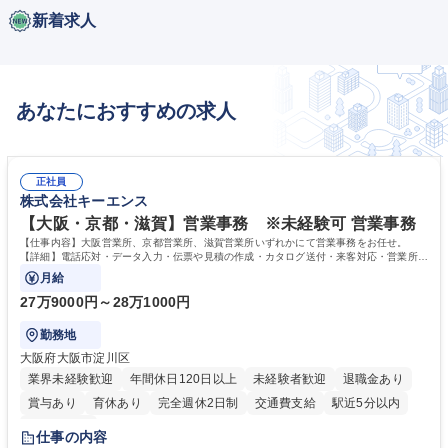
新着求人
あなたにおすすめの求人
正社員
株式会社キーエンス
【大阪・京都・滋賀】営業事務 ※未経験可 営業事務
【仕事内容】大阪営業所、京都営業所、滋賀営業所いずれかにて営業事務をお任せ。
【詳細】電話応対・データ入力・伝票や見積の作成・カタログ送付・来客対応・営業所内
で発生する事務業務や業務改善をお任せ。
月給
27万9000円～28万1000円
勤務地
大阪府大阪市淀川区
業界未経験歓迎
年間休日120日以上
未経験者歓迎
退職金あり
賞与あり
育休あり
完全週休2日制
交通費支給
駅近5分以内
土日祝休み
仕事の内容