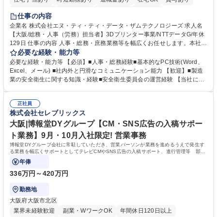
完全週休2日制
交通費支給
土日祝休み
服装自由
仕事の内容
企業名 株式会社エヌ・ティ・ティ・データ・ザムテクノロジーズ 求人名
【大阪/総務・人事（労務）担当者】3Dプリンター事業/NTTデータG/年休
129日 仕事の内容 人事・総務・庶務業務等を幅広くお任せします。本社コ
ーポレート部門と連携しながら、決められた業務だけではなく、社員や現
必要な経験・能力等
場を支えるバックオフィス担当として状況に応じて柔軟に対応いただくこ
必要な経験・能力等 【必須】■人事・総務経験■基本的なPC技術(Word、
とを期待します。 【詳細】■入退社手続き、社員情報管理■入社時オリエ
Excel、メール) ■社内外と円滑なコミュニケーション能力 【歓迎】■製造
ンテーションの実施■勤怠・各種申請内容の確認■採用業務のサポート■来
業の安全衛生に関する知識・経験■安全衛生委員会の運営経験 【当社につ
客・電話対応 ■郵便物の受領・発送・管理■オフィス設備・備品管理■建
いて】 ◎設立したばかりの会社であり、一緒に企業を立ち上げ・拡大しよ
物・設備修繕の手配及び業者対応■押印・契約書管理等の庶務業務■安全衛
うという意欲のある方を求めています。 ◎経営に近い立場で幅広くキャリ
生に関する業務等■健康診断、産業医面談、休職・復職手続き等の労務サ
正社員
アが磨けます。 ◎NTTデータグループであり福利厚生は充実しているとと
株式会社セレブリックス
ポート■社内ルールの運用・各種社内案内■その他、拠点運営に関わる管理
もに、働き方改革も推進しています。 学歴・資格 学歴：大学院 大学 高専
部門業務 募集職種 【大阪/総務・人事（労務）担当者】3Dプリンター事
短大 専修学校 語学力： 資格：
大阪|博報堂DYグループ【CM・SNS広告の入稿サポー
業/NTTデータG/年休129日
ト業務】9月・10月入社限定! 営業事務
博報堂DYグループ会社に常駐していただき、営業パーソンが業務を進めるうえで発生す
る業務を幅広くサポートとしてテレビCMやSNS広告の入稿サポート、進行管理等 部内
アシスタントとしての業務をお任せします。
年俸
336万円～420万円
勤務地
大阪府大阪市北区
業界未経験歓迎
副業・WワークOK
年間休日120日以上