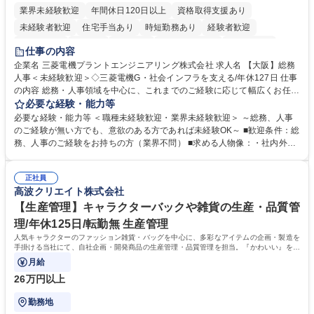
業界未経験歓迎
年間休日120日以上
資格取得支援あり
未経験者歓迎
住宅手当あり
時短勤務あり
経験者歓迎
退職金あり
在宅OK
賞与あり
完全週休2日制
交通費支給
仕事の内容
駅近5分以内
土日祝休み
服装自由
寮・社宅あり
食事補助あり
企業名 三菱電機プラントエンジニアリング株式会社 求人名 【大阪】総務
人事＜未経験歓迎＞◇三菱電機G・社会インフラを支える/年休127日 仕事
の内容 総務・人事領域を中心に、これまでのご経験に応じて幅広くお任せ
します。 ＜具体的には＞ ・総務/人事労務（給与・社保・勤怠管理など）
必要な経験・能力等
・採用・教育研修 ・福利厚生運用 など ※基本的には事務所勤務ですが、
必要な経験・能力等 ＜職種未経験歓迎・業界未経験歓迎＞ ～総務、人事
採用や教育等の業務内容により、関西圏以外への日帰り・宿泊を伴う国内
のご経験が無い方でも、意欲のある方であれば未経験OK～ ■歓迎条件：総
出張もございます。 ※担当業務を持ちつつ、お互いに助け合いながら、総
務、人事のご経験をお持ちの方（業界不問） ■求める人物像：・社内外の
務部という組織として協力しながら進める体制です。 募集職種 【大阪】
関係各部門との調整を率先して行い、業務を円滑に遂行できる協調性やコ
総務人事＜未経験歓迎＞◇三菱電機G・社会インフラを支える/年休127日
ミュニケーション能力を持っている方 ・人事総務領域に興味がありゼネラ
正社員
リスト志向をお持ちの方 学歴・資格 学歴：大学院 大学 語学力： 資格：
高波クリエイト株式会社
【生産管理】キャラクターバックや雑貨の生産・品質管
理/年休125日/転勤無 生産管理
人気キャラクターのファッション雑貨・バッグを中心に、多彩なアイテムの企画・製造を
手掛ける当社にて、自社企画・開発商品の生産管理・品質管理を担当。『かわいい』を届
けるやりがいのあるポジションです。
月給
26万円以上
勤務地