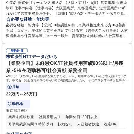
企業名 株式会社キーエンス 求人名 【大阪・京都・滋賀】営業事務 ※未経
験可 仕事の内容 【仕事内容】大阪営業所、京都営業所、滋賀営業所いず
れかにて営業事務をお任せ。 【詳細】電話応対・データ入力・伝票や見積
の作成・カタログ送付・来客対応・営業所内で発生する事務業務や業務改
必要な経験・能力等
善をお任せ。 【教育制度】ご入社後、育成担当とペアになりながらOJTに
必要な経験・能力等 【必須】■協調性を持って業務推進出来る方 ■改善案
て業務を覚えていただくことが可能です。業務システムがきちんと構築さ
を出しながら、主体的に業務を進めて行ける方 【過去のご入社事例】人材
れているため、スムーズに仕事に慣れることができる環境です。また、
派遣業界や保育業界等、メーカー以外、営業事務未経験者の入社実績有
「チームで成果を出す文化」があり、良いやり方を積極的に共有しながら
【当社の事務職について】単なる事務ではなく主体性を発揮したサポート
常に改善を目指す風土のため、安心して業務に取り組んでいただけます。
により、キーエンスの付加価値向上に貢献します。ベースの定型業務に加
募集職種 【大阪・京都・滋賀】営業事務 ※未経験可
契約社員
えて、お客様や社員の状況に合わせ、能動的なサポート、改善の動きも期
株式会社NTTデータだいち
待され。組織を支えるスペシャリストとして、チームに貢献し、結果的に
社員から頼られる存在になることができます。平均19:30の退勤以降の業
【業務企画】未経験OK/正社員登用実績90%以上/月残
務の持ち帰りも禁止されており、メリハリのある働き方となります。 学
業~5H/在宅勤務可/社会貢献 業務企画
歴・資格 学歴：大学院 大学 高専 短大 語学力： 資格：
■NTTデータの障がい者雇用率を満たすため、年々、雇用する障がい者が増え続けていま
す。中でも、完全在宅勤務の障がい者の増加数が多いため、その業務を増やすお仕事を担
っていただきます。
月給
22万円～25万円
勤務地
東京都江東区
業界未経験歓迎
社員登用あり
年間休日120日以上
月平均残業時間20時間以内
転勤なし
未経験者歓迎
在宅OK
育休あり
完全週休2日制
交通費支給
駅近5分以内
土日祝休み