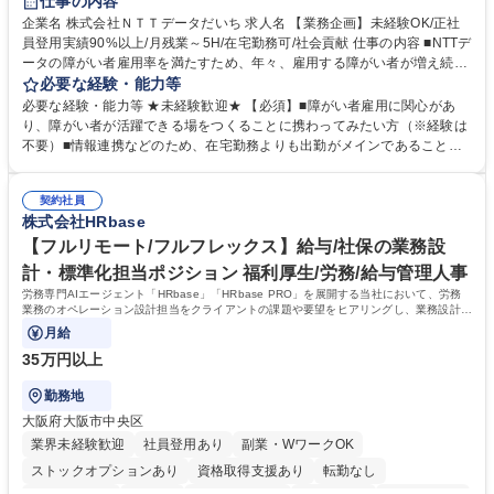
仕事の内容
企業名 株式会社ＮＴＴデータだいち 求人名 【業務企画】未経験OK/正社
員登用実績90%以上/月残業～5H/在宅勤務可/社会貢献 仕事の内容 ■NTTデ
ータの障がい者雇用率を満たすため、年々、雇用する障がい者が増え続け
ています。中でも、完全在宅勤務の障がい者の増加数が多いため、その業
必要な経験・能力等
務を増やすお仕事を担っていただきます。 【詳細】■既存業務の拡大およ
必要な経験・能力等 ★未経験歓迎★ 【必須】■障がい者雇用に関心があ
び運用のサポート(オペレーション業務:申請書の作成代行等) ■新規事業・
り、障がい者が活躍できる場をつくることに携わってみたい方（※経験は
サービスの企画立案および推進 障がい者の方にどんな仕事があると良いか
不要）■情報連携などのため、在宅勤務よりも出勤がメインであることに
考えてみてほしいと募集しているので、意見を吸い上げ実現に向けて企画
理解いただける方 【魅力・やりがい】自身の企画が障がい者の新たな雇用
します。 ■在宅勤務の障がい者社員とのコミュニケーションを通じた適性
や活躍の場を生む、唯一無二の社会貢献性を実感できます。 【正社員登
やスキルの把握 ■AI活用業務など、既存領域を超えた案件の開拓 ■NTTデ
契約社員
用】正社員登用を前提としておりますので、最短で1.5年～2年で正社員へ
株式会社HRbase
ータグループの会社へ提案活動 募集職種 【業務企画】未経験OK/正社員登
の雇用切り替えとなります。過去の正社員登用率は90％です。 将来的に
用実績90%以上/月残業～5H/在宅勤務可/社会貢献
は当社の中核となる管理職になって頂く事を期待しています。 正社員登用
【フルリモート/フルフレックス】給与/社保の業務設
に向け全力でサポートを行いますのでご安心ください。 学歴・資格 学
計・標準化担当ポジション 福利厚生/労務/給与管理人事
歴：大学院 大学 高専 短大 専修学校 高校 語学力： 資格：
労務専門AIエージェント「HRbase」「HRbase PRO」を展開する当社において、労務
業務のオペレーション設計担当をクライアントの課題や要望をヒアリングし、業務設計や
システム設定へと落とし込むポジションです。
月給
35万円以上
勤務地
大阪府大阪市中央区
業界未経験歓迎
社員登用あり
副業・WワークOK
ストックオプションあり
資格取得支援あり
転勤なし