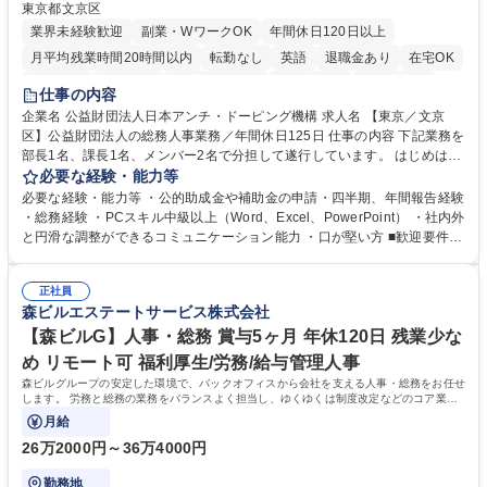
東京都文京区
業界未経験歓迎
副業・WワークOK
年間休日120日以上
月平均残業時間20時間以内
転勤なし
英語
退職金あり
在宅OK
賞与あり
育休あり
完全週休2日制
交通費支給
土日祝休み
仕事の内容
食事補助あり
企業名 公益財団法人日本アンチ・ドーピング機構 求人名 【東京／文京
区】公益財団法人の総務人事業務／年間休日125日 仕事の内容 下記業務を
部長1名、課長1名、メンバー2名で分担して遂行しています。 はじめは担
当者として業務を覚えていただき、ゆくゆくはリーダーやマネージャーポ
必要な経験・能力等
ジションとして活躍いただくことを期待しています。 【総務・人事グルー
必要な経験・能力等 ・公的助成金や補助金の申請・四半期、年間報告経験
プの業務内容】 ・人事制度関連 ・採用活動 ・教育研修の企画、実行 ・勤
・総務経験 ・PCスキル中級以上（Word、Excel、PowerPoint） ・社内外
怠管理 ・官公庁への各種提出 ・法定の会議運営（評議員会、理事会） ・
と円滑な調整ができるコミュニケーション能力 ・口が堅い方 ■歓迎要件
コンプライアンス ・内部規程やルールの管理、整備、文書管理 ・契約関
・採用業務経験 ・英語に抵抗がない方 ・営業経験 学歴・資格 学歴：大学
連 ・衛生管理 ・防災関連・公的助成金の管理・オフィス、ファシリティ
院 大学 高専 短大 専修学校 高校 語学力： 資格：
管理 ・福利厚生関連 ・職員からの問合せ、相談対応 ・その他日常の総務
正社員
森ビルエステートサービス株式会社
業務全般 募集職種 【東京／文京区】公益財団法人の総務人事業務／年間
休日125日
【森ビルG】人事・総務 賞与5ヶ月 年休120日 残業少な
め リモート可 福利厚生/労務/給与管理人事
森ビルグループの安定した環境で、バックオフィスから会社を支える人事・総務をお任せ
します。 労務と総務の業務をバランスよく担当し、ゆくゆくは制度改定などのコア業務
にも挑戦できる、やりがいある環境です。
月給
26万2000円～36万4000円
勤務地