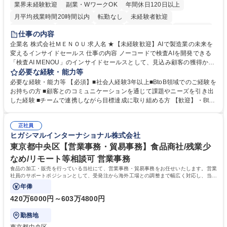
業界未経験歓迎
副業・WワークOK
年間休日120日以上
月平均残業時間20時間以内
転勤なし
未経験者歓迎
時短勤務あり
経験者歓迎
在宅OK
完全週休2日制
交通費支給
仕事の内容
駅近5分以内
土日祝休み
服装自由
企業名 株式会社ＭＥＮＯＵ 求人名 ★【未経験歓迎】AIで製造業の未来を
変えるインサイドセールス 仕事の内容 ノーコードで検査AIを開発できる
「検査AI MENOU」のインサイドセールスとして、見込み顧客の獲得から
商談機会の創出までを担っていただきます。マーケティングとフィールド
必要な経験・能力等
セールスをつなぐ役割として、 適切なタイミングで顧客とコミュニケーシ
必要な経験・能力等 【必須】■社会人経験3年以上■BtoB領域でのご経験を
ョンを取りながら、受注につながる商談機会の最大化を目指します。 【具
お持ちの方 ■顧客とのコミュニケーションを通じて課題やニーズを引き出
体的な仕事内容】 リードへの電話・メールによるアプローチ/リードナー
した経験 ■チームで連携しながら目標達成に取り組める方 【歓迎】・BtoB
チャリングおよび商談創出/CRMを活用した顧客情報の管理・分析/マーケ
SaaS企業での営業またはインサイドセールス経験 ・製造業向けの営業経
ティング施策と連携したフォローアップ/商談化率向上に向けた改善提案・
験 ・オフライン・オンラインセミナー登壇経験 ・マーケティング施策の
実行/フィールドセールスへの案件連携 募集職種 ★【未経験歓迎】AIで製
正社員
企画・実行経験 ・CRM・リードナーチャリングに関する知見 ・データを
ヒガシマルインターナショナル株式会社
造業の未来を変えるインサイドセールス
もとに営業プロセスを改善した経験 学歴・資格 学歴：大学院 大学 高専 短
大 専修学校 高校 語学力： 資格：
東京都中央区【営業事務・貿易事務】食品商社/残業少
なめ/リモート等相談可 営業事務
食品の加工・販売を行っている当社にて、営業事務・貿易事務をお任せいたします。営業
社員のサポートポジションとして、受発注から海外工場との調整まで幅広く対応し、当社
事業の根幹を支えていただきます。
年俸
420万6000円～603万4800円
勤務地