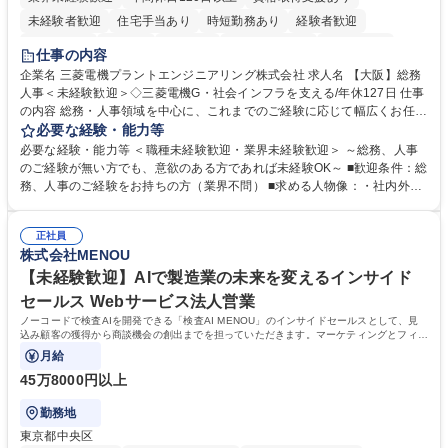
未経験者歓迎
住宅手当あり
時短勤務あり
経験者歓迎
退職金あり
在宅OK
賞与あり
完全週休2日制
交通費支給
仕事の内容
駅近5分以内
土日祝休み
服装自由
寮・社宅あり
食事補助あり
企業名 三菱電機プラントエンジニアリング株式会社 求人名 【大阪】総務
人事＜未経験歓迎＞◇三菱電機G・社会インフラを支える/年休127日 仕事
の内容 総務・人事領域を中心に、これまでのご経験に応じて幅広くお任せ
します。 ＜具体的には＞ ・総務/人事労務（給与・社保・勤怠管理など）
必要な経験・能力等
・採用・教育研修 ・福利厚生運用 など ※基本的には事務所勤務ですが、
必要な経験・能力等 ＜職種未経験歓迎・業界未経験歓迎＞ ～総務、人事
採用や教育等の業務内容により、関西圏以外への日帰り・宿泊を伴う国内
のご経験が無い方でも、意欲のある方であれば未経験OK～ ■歓迎条件：総
出張もございます。 ※担当業務を持ちつつ、お互いに助け合いながら、総
務、人事のご経験をお持ちの方（業界不問） ■求める人物像：・社内外の
務部という組織として協力しながら進める体制です。 募集職種 【大阪】
関係各部門との調整を率先して行い、業務を円滑に遂行できる協調性やコ
総務人事＜未経験歓迎＞◇三菱電機G・社会インフラを支える/年休127日
ミュニケーション能力を持っている方 ・人事総務領域に興味がありゼネラ
正社員
リスト志向をお持ちの方 学歴・資格 学歴：大学院 大学 語学力： 資格：
株式会社MENOU
【未経験歓迎】AIで製造業の未来を変えるインサイド
セールス Webサービス法人営業
ノーコードで検査AIを開発できる「検査AI MENOU」のインサイドセールスとして、見
込み顧客の獲得から商談機会の創出までを担っていただきます。マーケティングとフィー
ルドセールスをつなぐ役割として、
月給
45万8000円以上
勤務地
東京都中央区