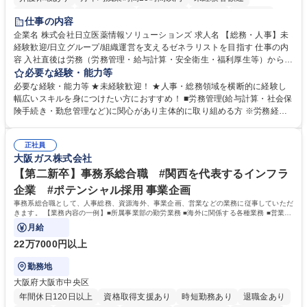
住宅手当あり
時短勤務あり
退職金あり
在宅OK
賞与あり
仕事の内容
育休あり
完全週休2日制
交通費支給
土日祝休み
寮・社宅あり
企業名 株式会社日立医薬情報ソリューションズ 求人名 【総務・人事】未
経験歓迎/日立グループ/組織運営を支えるゼネラリストを目指す 仕事の内
容 入社直後は労務（労務管理・給与計算・安全衛生・福利厚生等）からお
任せいたします。将来は総務・採用・教育業務へ守備範囲を広げ、組織運
必要な経験・能力等
営を支えるゼネラリストをめざせます。 ・初期業務：労働時間管理、給与
必要な経験・能力等 ★未経験歓迎！ ★人事・総務領域を横断的に経験し
計算、社会保険対応、福利厚生管理、安全衛生、健康経営推進等をお任せ
幅広いスキルを身につけたい方におすすめ！ ■労務管理(給与計算・社会保
します。ご経験に応じて、休職者管理など、幅広く経験を積んでいただき
険手続き・勤怠管理など)に関心があり主体的に取り組める方 ※労務経験
ます。 ・将来的な広がり：総務・採用・教育・税務対応・経営企画等。
者は早期にご活躍いただけます。 ■チームで仕事を推進できる方■将来は
★メンバーがマンツーマンで丁寧に教えるため、ご経験が浅くても安心！
マネジメント職として活躍したい 【尚可】■人事、労務、採用、教育業務
幅広く経験を積みたい意欲がある方に最適な環境です。 募集職種 【総
正社員
のご経験 ■労務管理（給与計算・社会保険手続き・勤怠管理など）の経験
大阪ガス株式会社
務・人事】未経験歓迎/日立グループ/組織運営を支えるゼネラリストを目
■衛生管理者の資格をお持ちの方 学歴・資格 学歴：大学院 大学 高専 短大
指す
専修学校 高校 語学力： 資格：
【第二新卒】事務系総合職 #関西を代表するインフラ
企業 #ポテンシャル採用 事業企画
事務系総合職として、人事総務、資源海外、事業企画、営業などの業務に従事していただ
きます。 【業務内容の一例】■所属事業部の勤労業務 ■海外に関係する各種業務 ■営業部
門の企画スタッフ、ルート営業
月給
22万7000円以上
勤務地
大阪府大阪市中央区
年間休日120日以上
資格取得支援あり
時短勤務あり
退職金あり