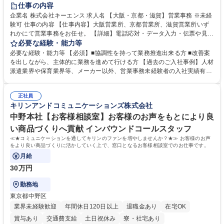
土日祝休み
仕事の内容
企業名 株式会社キーエンス 求人名 【大阪・京都・滋賀】営業事務 ※未経
験可 仕事の内容 【仕事内容】大阪営業所、京都営業所、滋賀営業所いず
れかにて営業事務をお任せ。 【詳細】電話応対・データ入力・伝票や見積
の作成・カタログ送付・来客対応・営業所内で発生する事務業務や業務改
必要な経験・能力等
善をお任せ。 【教育制度】ご入社後、育成担当とペアになりながらOJTに
必要な経験・能力等 【必須】■協調性を持って業務推進出来る方 ■改善案
て業務を覚えていただくことが可能です。業務システムがきちんと構築さ
を出しながら、主体的に業務を進めて行ける方 【過去のご入社事例】人材
れているため、スムーズに仕事に慣れることができる環境です。また、
派遣業界や保育業界等、メーカー以外、営業事務未経験者の入社実績有
「チームで成果を出す文化」があり、良いやり方を積極的に共有しながら
【当社の事務職について】単なる事務ではなく主体性を発揮したサポート
常に改善を目指す風土のため、安心して業務に取り組んでいただけます。
により、キーエンスの付加価値向上に貢献します。ベースの定型業務に加
募集職種 【大阪・京都・滋賀】営業事務 ※未経験可
正社員
えて、お客様や社員の状況に合わせ、能動的なサポート、改善の動きも期
キリンアンドコミュニケーションズ株式会社
待され。組織を支えるスペシャリストとして、チームに貢献し、結果的に
社員から頼られる存在になることができます。平均19:30の退勤以降の業
中野本社【お客様相談室】お客様のお声をもとにより良
務の持ち帰りも禁止されており、メリハリのある働き方となります。 学
い商品づくりへ貢献 インバウンドコールスタッフ
歴・資格 学歴：大学院 大学 高専 短大 語学力： 資格：
≪★コミュニケーションを通してキリンのファンを増やしませんか？★≫ お客様のお声
をより良い商品づくりに活かしていく上で、窓口となるお客様相談室でのお仕事です。
月給
30万円
勤務地
東京都中野区
業界未経験歓迎
年間休日120日以上
退職金あり
在宅OK
賞与あり
交通費支給
土日祝休み
寮・社宅あり