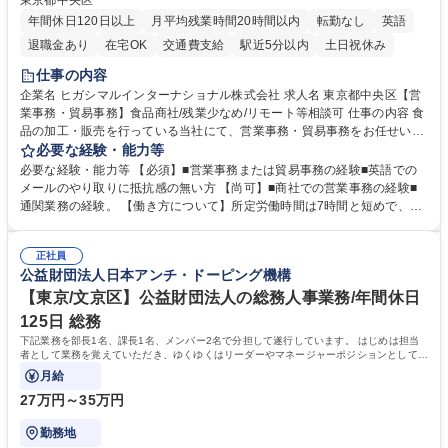
東京都中央区
年間休日120日以上
月平均残業時間20時間以内
転勤なし
英語
退職金あり
在宅OK
交通費支給
駅近5分以内
土日祝休み
仕事の内容
企業名 ヒガシマルインターナショナル株式会社 求人名 東京都中央区【営
業事務・貿易事務】食品商社/残業少なめ/リモート等相談可 仕事の内容 食
品の加工・販売を行っている当社にて、営業事務・貿易事務をお任せいた
します。営業社員のサポートポジションとして、受発注から海外工場との
必要な経験・能力等
調整まで幅広く対応し、当社事業の根幹を支えていただきます。 ■受発注
必要な経験・能力等 【必須】■営業事務または貿易事務の経験■英語での
業務、請求書発行 ■海外工場とのスケジュール調整 ■在庫管理 ■輸入書類
メールのやり取りに抵抗感の無い方 【尚可】■商社での営業事務の経験■
の確認・作成 ■配送手配 ■通関業者を通して行う輸出入業全般 ■倉庫との
通関業務の経験。 【働き方について】所定労働時間は7時間と短めで、残
倉入れ調整等 ※ゼネラリストとしてのキャリアアップを目指すことが可能
業も月平均20時間以下です。時差出勤制度や週1日のリモート勤務も相談
です。単に商品を販売するだけでなく原料の仕入れから販売までをトータ
可能で、ワークライフバランスを保ち長期就業しやすい環境です。 【当社
ルプロデュースしているため、商品に関わる全ての業務をサポート頂きま
正社員
の強み】1991年の設立以来、外食産業を中心としたお客様の多様なニー
公益財団法人日本アンチ・ドーピング機構
す。 募集職種 東京都中央区【営業事務・貿易事務】食品商社/残業少なめ/
ズに沿った冷凍水産物等の生産・輸入・販売を一貫して手掛けています。
リモート等相談可
自社工場と海外拠点の強固な連携によるワンストップサービスが最大の強
【東京/文京区】公益財団法人の総務人事業務/年間休日
みです。 学歴・資格 学歴：大学院 大学 語学力：英語 資格：
125日 総務
下記業務を部長1名、課長1名、メンバー2名で分担して遂行しています。 はじめは担当
者として業務を覚えていただき、ゆくゆくはリーダーやマネージャーポジションとして活
躍いただくことを期待しています。
月給
27万円～35万円
勤務地