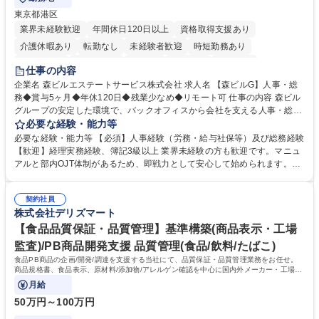
東京都港区
業界未経験歓迎
年間休日120日以上
資格取得支援あり
介護休暇あり
転勤なし
未経験者歓迎
時短勤務あり
経験者歓迎
退職金あり
在宅OK
賞与あり
育休あり
仕事の内容
完全週休2日制
交通費支給
長期歓迎
駅近5分以内
土日祝休み
企業名 森ビルエステートサービス株式会社 求人名 【森ビルG】人事・総
務◆賞与5ヶ月◆年休120日◆残業少なめ◆リモート可 仕事の内容 森ビル
グループの安定した環境で、バックオフィスから会社を支える人事・総務
をお任せします。 労務と総務の業務をバランスよく担当し、ゆくゆくは制
必要な経験・能力等
度改定などのコア業務にも挑戦できる、やりがいある環境です。 ■勤怠管
必要な経験・能力等 【必須】人事経験（労務・給与社保等）及び総務経験
理、給与計算、社会保険手続き、年末調整等の労務管理全般 ■入退社手続
【歓迎】経理実務経験、簿記3級以上 業界未経験の方も歓迎です。マニュ
き、社内規定の改定や人事制度改定などのコア業務 ■社内イベントの企画
アルと部内OJT体制があるため、即戦力として安心して始められます。
運営やその他総務業務全般 ※労務と総務を1：1の割合でお任せ。 入社後
【魅力・やりがい】森ビルGの安定基盤で労務から総務まで幅広く携われ
は部内のOJTを中心に、あなたの経験に合わせて不足している部分はいつ
ます。定型業務に留まらず、社内規定や人事制度の改定など会社のコア業
でも質問・相談できる環境が整っているため、安心して成長できます。 募
契約社員
務に挑戦できるため、自身の成長と組織への貢献度をダイレクトに実感で
株式会社デリズマート
集職種 【森ビルG】人事・総務◆賞与5ヶ月◆年休120日◆残業少なめ◆
きます。 残業少なめ、週1日リモート可など、ワークライフバランスを保
リモート可
ち長期活躍できる環境です。 「これまでの幅広い経験を活かし、長期的な
【食品品質保証・品質管理】基準構築(商品表示・工場
キャリアを築きたい」という前向きな意欲と挑戦を全力で応援します。 学
監査)/PB商品開発支援 品質管理(食品/飲料/たばこ)
歴・資格 学歴：大学院 大学 高専 短大 専修学校 高校 語学力： 資格：日商
食品PB商品の企画/開発/調達を支援する当社にて、品質保証・品質管理業務をお任せ。
簿記検定1級 日商簿記検定2級 日商簿記検定3級
商品規格書、食品表示、原材料/添加物/アレルゲン確認を中心に国内外メーカー・工場の
品質基準整備から発売後対応まで担います。
月給
50万円～100万円