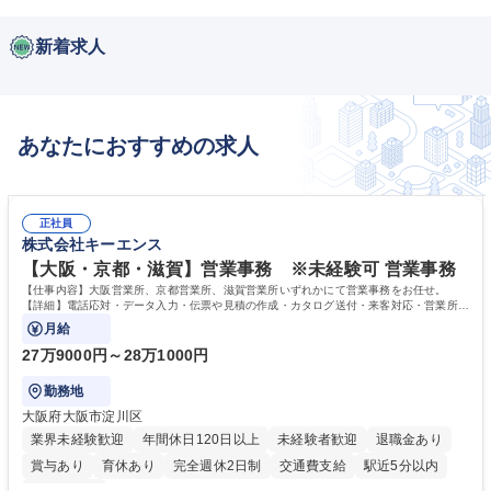
新着求人
あなたにおすすめの求人
正社員
株式会社キーエンス
【大阪・京都・滋賀】営業事務 ※未経験可 営業事務
【仕事内容】大阪営業所、京都営業所、滋賀営業所いずれかにて営業事務をお任せ。
【詳細】電話応対・データ入力・伝票や見積の作成・カタログ送付・来客対応・営業所内
で発生する事務業務や業務改善をお任せ。
月給
27万9000円～28万1000円
勤務地
大阪府大阪市淀川区
業界未経験歓迎
年間休日120日以上
未経験者歓迎
退職金あり
賞与あり
育休あり
完全週休2日制
交通費支給
駅近5分以内