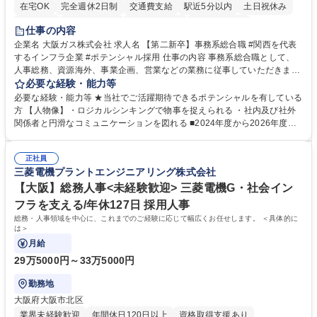
在宅OK
完全週休2日制
交通費支給
駅近5分以内
土日祝休み
服装自由
第二新卒歓迎
寮・社宅あり
食事補助あり
仕事の内容
企業名 大阪ガス株式会社 求人名 【第二新卒】事務系総合職 #関西を代表
するインフラ企業 #ポテンシャル採用 仕事の内容 事務系総合職として、
人事総務、資源海外、事業企画、営業などの業務に従事していただきま
す。 【業務内容の一例】■所属事業部の勤労業務 ■海外に関係する各種業
必要な経験・能力等
務 ■営業部門の企画スタッフ、ルート営業 【キャリアパス】入社後の配属
必要な経験・能力等 ★当社でご活躍期待できるポテンシャルを有している
ポジションで一定期間ご活躍頂いた後、本人の適性及び将来のキャリアを
方 【人物像】・ロジカルシンキングで物事を捉えられる ・社内及び社外
鑑みてジョブローテーションを行います。 【育成】OJTでの現場育成や研
関係者と円滑なコミュニケーションを図れる ■2024年度から2026年度ま
修カリキュラムを通じて、Daigasグループの業務で必要となる知識につい
での3ヵ年を対象とする「Daigasグループ中期経営計画2026」を策定しま
て学んでいただきます。 募集職種 【第二新卒】事務系総合職 #関西を代
した。https://www.osakagas.co.jp/company/press/pr2024/1777576_564
表するインフラ企業 #ポテンシャル採用
正社員
72.html ■エネルギーセキュリティの不安定化や気候変動による自然災害の
三菱電機プラントエンジニアリング株式会社
甚大化など、これまで以上に社会課題解決の重要性が高まっています。
「未来の日常」の創造に向けて持続可能な社会の実現に貢献してまいりま
【大阪】総務人事<未経験歓迎> 三菱電機G・社会イン
す。 学歴・資格 学歴：大学院 大学 語学力： 資格：
フラを支える/年休127日 採用人事
総務・人事領域を中心に、これまでのご経験に応じて幅広くお任せします。 ＜具体的に
は＞
月給
29万5000円～33万5000円
勤務地
大阪府大阪市北区
業界未経験歓迎
年間休日120日以上
資格取得支援あり