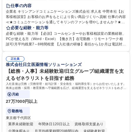
仕事の内容
企業名 キリンアンドコミュニケーションズ株式会社 求人名 中野本社【お
客様相談室】お客様のお声をもとにより良い商品づくりへ貢献 仕事の内容
≪★コミュニケーションを通してキリンのファンを増やしませんか？★≫
お客様のお声をより良い商品づくりに活かしていく上で、窓口となるお客
必要な経験・能力等
様相談室でのお仕事です。 日々お客様からいただくキリングループへのご
必要な経験・能力等 【必須】コールセンターやお客様相談室の業務経験、
意見を、企業活動に活かしています。お客様からの声に迅速かつ誠意をも
PCが使える方（Word・Excel）【働き方】在宅勤務・リモートワーク相
って対応、情報提供するとともにグループ内活動に反映しています。 【具
談可/月平均残業7～8時間程度 【入社後の研修】着任から1か月は電話対応
体的には】電話応対、メール、お手紙対応、ご指摘品調査報告書作成、有
のOJTを中心に実施し、電話対応に慣れた段階でメール・手紙のOJTを実
人チャットボット対応など。 【1日の対応件数】■電話：月間一人当たり
施する予定です。独り立ち以降もしっかりフォローする体制を整えていま
平均100件前後■メール・手紙：同上40件前後 募集職種 中野本社【お客様
正社員
すのでご安心ください。 【当社について】キリングループの広報機能を担
株式会社日立医薬情報ソリューションズ
相談室】お客様のお声をもとにより良い商品づくりへ貢献
う会社として、お客様との出会いを大切にし、磨き上げたホスピタリティ
を込めてコミュニケーションをとりながら広報関連業務を行っておりま
【総務・人事】未経験歓迎/日立グループ/組織運営を支
す。 学歴・資格 学歴：大学院 大学 高専 短大 専修学校 高校 語学力： 資
えるゼネラリストを目指す 総務
格：
入社直後は労務（労務管理・給与計算・安全衛生・福利厚生等）からお任せいたします。
将来は総務・採用・教育業務へ守備範囲を広げ、組織運営を支えるゼネラリストをめざせ
ます。
月給
27万7000円以上
勤務地
東京都千代田区
業界未経験歓迎
年間休日120日以上
資格取得支援あり
介護休暇あり
月平均残業時間20時間以内
未経験者歓迎