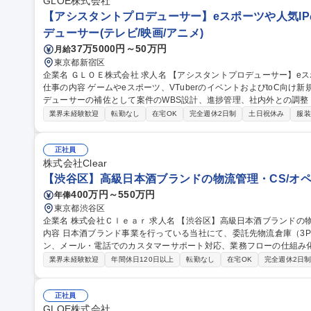
GLOE株式会社
【アシスタントプロデューサー】eスポーツや人気IP
デューサー(テレビ/映画/アニメ)
37万5000円～50万円
月給
東京都新宿区
企業名 ＧＬＯＥ株式会社 求人名 【アシスタントプロデューサー】eスポーツや人気IPのイベント制作事業を展開
仕事の内容 ゲームやeスポーツ、VTuberのイベントおよびtoC向
デューサーの補佐として案件のWBS設計、進捗管理、社内外との調整・
体的には】■案件全体のWBS設計・更新・スケジュール管理・締切管
業界未経験歓迎
転勤なし
在宅OK
完全週休2日制
土日祝休み
服装
外関係者への連絡・調整・折衝■工程表・タスク・期限への落とし込み
サポート■見積回収・発注進行・納品管理■複数案件の並行進行管理 
社の収益軸となる新規toCエンタメ事業の立ち上げから深く関わることが可能です。 募集職種
正社員
ロデューサー】eスポーツや人気IPのイベント制作事業を展開
株式会社Clear
【渋谷区】高級日本酒ブランドの物流管理・CS/オペ
400万円～550万円
年俸
東京都渋谷区
企業名 株式会社Ｃｌｅａｒ 求人名 【渋谷区】高級日本酒ブランドの物流管理・CS／オペレーション担当 仕事の
内容 日本酒ブランド事業を行っている当社にて、委託先物流倉庫（3
ン、メール・電話でのカスタマーサポート対応、業務フローの仕組み化・効率
資材等の購買・発注業務および適正な在庫管理・棚卸業務 ■委託先物
業界未経験歓迎
年間休日120日以上
転勤なし
在宅OK
完全週休2日
出荷・配送オペレーション統括 ■カスタマーサポート対応（メール・
ロー構築・標準化・仕組み化の推進及び社内外関係者との調整 募集職種 【渋谷区】高級日本酒ブランドの物流管
理・CS／オペレーション担当
正社員
GLOE株式会社