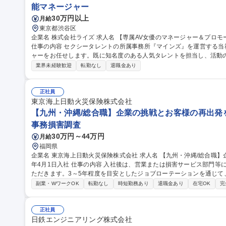
能マネージャー
30万円以上
月給
東京都渋谷区
企業名 株式会社ライズ 求人名 【専属AV女優のマネージャー＆プロモーション】経験者向け/年休120日/シフト制
仕事の内容 セクシータレントの所属事務所『マインズ』を運営する
ャーをお任せします。既に知名度のある人気タレントを担当し、活動
ます。 【業務内容】■プロモーション企画 ■外部関係者との調整 ■現場対応 ■スケジュール管理 ■メンタルケア 等
業界未経験歓迎
転勤なし
退職金あり
【担当数】1名あたり4～5名の女優を担当 【当ポジションの魅力】■
になる瞬間を特等席で見られる経験はここでしか味わえません ■担当
トの同行やバラエティ出演など普段は見ることができない景色を見ることができます。 募集
正社員
マネージャー＆プロモーション】経験者向け/年休120日/シフト制
東京海上日動火災保険株式会社
【九州・沖縄/総合職】企業の挑戦とお客様の再出発を支
事務損害調査
30万円～44万円
月給
福岡県
企業名 東京海上日動火災保険株式会社 求人名 【九州・沖縄/総合職】企業の挑戦とお客様の再出発を支える/2027
年4月1日入社 仕事の内容 入社後は、営業または損害サービス部門等に配属となり、幅広いフィールドでご活躍い
ただきます。3～5年程度を目安としたジョブローテーションを通じて
ます。 以下のコースから1つ選択をいただきます。 1.オープン：営業・損害サービス双方に関心がある方向け。
副業・WワークOK
転勤なし
時短勤務あり
退職金あり
在宅OK
完
2.損害サービス：事故・災害対応や未然防止を通じ、お客様を支援。 
解決策を提案。 ※希望コースは配属を確約するものではありません。 募集職種 【九州・沖縄/総合職】企業の挑
戦とお客様の再出発を支える/2027年4月1日入社
正社員
日鉄エンジニアリング株式会社