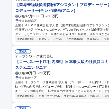
【業界未経験歓迎|制作アシスタントプロデューサー】V
ロデューサー(テレビ/映画/アニメ)
37万5000円～50万円
月給
東京都新宿区
企業名 ＧＬＯＥ株式会社 求人名 【業界未経験歓迎|制作アシスタントプロデューサー】VTuber等イベント制作進
行 仕事の内容 ゲームやeスポーツ、VTuber等のイベント制作事業を展開する当社にて、プロデューサーのアシス
タントとしてプロジェクト全体の進行管理や日程調整、資料作成などの推進
には】■WBS設計・更新や全体スケジュール・タスク管理 ■協力会社
業界未経験歓迎
転勤なし
在宅OK
完全週休2日制
土日祝休み
服装
書・工程表・予算表の作成 ■見積回収・発注・納品管理 ■複数案件の並行
公演からオリジナルイベントまで多様なプロジェクトの推進力として活
効率的に案件を前進させる実務スキルが身につきます。 募集職種 【業界未経験歓迎|制作アシスタントプロデュー
正社員
サー】VTuber等イベント制作進行
オープンワーク株式会社
【コーポレートIT/社内SE】日本最大級の社員口コミサ
ステムエンジニア
38万円～52万円
月給
東京都渋谷区
企業名 オープンワーク株式会社 求人名 【コーポレートIT/社内SE】日本最大級の社員口コミサービス『OpenWor
k』 仕事の内容 当社とグループ会社（BNG社）のコーポレートIT業務を各5割担当いただきます。SaaS運用やセ
キュリティ強化を通じ、拡大組織の生産性向上と自走化をリードします。 ■自社IT業務（約5割）：SaaSの
運用改善、OA機器管理、ISMS運用等のセキュリティ強化、社内ヘルプデ
業界未経験歓迎
副業・WワークOK
年間休日120日以上
転勤なし
完
日）：Google Workspace/Slack等のSaaS管理、Salesforce
構築・規程整備。 ★出向ではなく親会社のサポートを受けつつ、自身
ポジションです。 募集職種 【コーポレートIT/社内SE】日本最
正社員