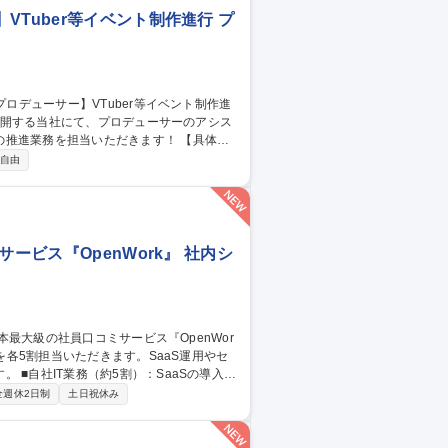
Tuber等イベント制作進行 プ
業務を担当いただきます！ 【具体的
・出演者等社内外関係者との連絡調整 ■企画
自由
管理 【仕事の魅力】VTuberや人気IPの
躍できます。生成AIも業務活用しており、
ービス『OpenWork』 社内シ
導入・
スク。 ■BNG社IT支援（約5割・週2～3
全週休2日制
土日祝休み
/CMS運用、IT資産管理、ISMS認証取得に向けた体制
の裁量でIT環境を設計・自走化へ導く新設
大級の社員口コミサービス『OpenWork』