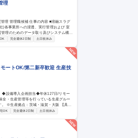
管理
社)各事業所への浸透、実行管理および 室
務の落とし込み ３．スラグ品質トラブルが
OK
完全週休2日制
土日祝休み
浸透 ※当面は先任とマンツーマンで業務に
関わる社内講座、研修受講あり。 募集
リモートOK/第二新卒歓迎 生産技
※生産拠点：茨城・滋賀・大阪 【具体
省人設備などの検討・紹介・導入／新設備
宅OK
完全週休2日制
土日祝休み
川駅/生産技術】