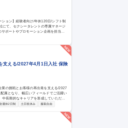
当社にて、セクシータレントの専属マネージ
のサポートやプロモーション企画を担当し
自分のアイデアで担当女優がメディアの主役
女優が活躍すれば活躍するほど、海外イベン
職種 【専属AV女優の
える/2027年4月1日入社 保険
、中長期的なキャリアを形成していただき
全週休2日制
土日祝休み
服装自由
3.営業：企業・地域の課題に、保険を超えた