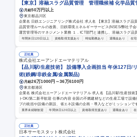
【東京】溶融スラグ品質管理 管理職候補 化学品質
50万円以上
月給
東京都品川区
企業名 日鉄エンジニアリング株式会社 求人名 【東京】溶融スラグ品質管理 管理職候補 仕事の内容 ■溶融スラグ
品質管理ルールの改善、日鉄環境エネルギーサービス(NSES/弊社子会
運営管理等のマネジメント業務 １．ICT部門と連携し、溶融スラグ品質管理のためのデータ取り及びシステム構築
２．NSES本社・各事業所と連携し、弊社が進めるスラグ品質管理業
年間休日120日以上
資格取得支援あり
時短勤務あり
退職金あり
在宅
発生した際に、再発防止策の策定及びNSES各事業所へ再発防止策の
取り組んでもらい、OJTによる育成を基本とします。各種マネジメントに
職種 【東京】溶融スラグ品質管理 管理職候補
正社員
株式会社エーアンドエーマテリアル
【品川駅/生産技術】 設備導入企画担当 年休127日/
術(鉄鋼/非鉄金属/金属製品)
26万1000円～36万6100円
月給
東京都港区
企業名 株式会社エーアンドエーマテリアル 求人名 【品川駅/生産技術】◆設備導入企画担当◆年休127日/リモー
トOK/第二新卒歓迎 仕事の内容 全国の不燃建材などの生産工場で設備保全・生産管理等を行っている生産グルー
プの統括や設備の新設、省エネ設備の企画・導入などがミッションです。 
的には】工事や設備リニューアルの審査・稟議対応／新しい省エネ・
業界未経験歓迎
年間休日120日以上
資格取得支援あり
退職金あり
在
の全国展開業務 【入社後】まずは工場の状況把握、設備確認、G会社の担当者との連携をしやすくするために先
輩に同行し、全国の工場を訪問します。 ＜業務の変更範囲：当社の定める業務＞ 募集職種 【品
◆設備導入企画担当◆年休127日/リモートOK/第二新卒歓迎
正社員
日本サーモスタット株式会社