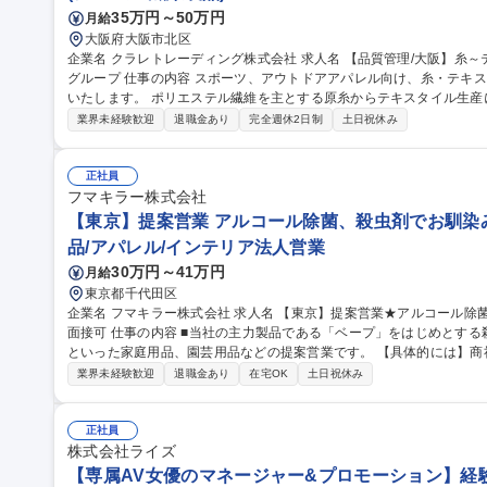
35万円～50万円
月給
大阪府大阪市北区
企業名 クラレトレーディング株式会社 求人名 【品質管理/大阪】糸～テキスタイルの加工技術・品質管理/クラレ
グループ 仕事の内容 スポーツ、アウトドアアパレル向け、糸・テキスタイルの加工技術・品質管理業務をお任せ
いたします。 ポリエステル繊維を主とする原糸からテキスタイル生産において、フィラメント原糸、仮撚り、紡
績、織、編、染などの協力外注工場と連携し、加工技術対応や品質管理に
業界未経験歓迎
退職金あり
完全週休2日制
土日祝休み
外も可能性はあり。 ■アイテム：Tシャツ、インナーやアウター、ボ
ン。 募集職種 【品質管理/大阪】糸～テキスタイルの加工技術・品質
正社員
フマキラー株式会社
【東京】提案営業 アルコール除菌、殺虫剤でお馴染み
品/アパレル/インテリア法人営業
30万円～41万円
月給
東京都千代田区
企業名 フマキラー株式会社 求人名 【東京】提案営業★アルコール除菌、殺虫剤でお馴染みのフマキラー ◎WEB
面接可 仕事の内容 ■当社の主力製品である「ベープ」をはじめとする殺虫用品や「キッチン用アルコール除菌」
といった家庭用品、園芸用品などの提案営業です。 【具体的には】商
ー、スーパー ドラッグストア等 ）への本部商談と店頭での販売促進を中心に担っていただきます。市場や販売動
業界未経験歓迎
退職金あり
在宅OK
土日祝休み
向の調査 ・製品や売場レイアウトの提案、 その提案資料の作成（ディ
暮らしを守ることに直結するやりがいのある営業です ■弊社は海外で
は海外営業としてのキャリア構築も可能です。 募集職種 【東京】提案営業★アルコール除菌、殺虫剤でお馴染み
正社員
のフマキラー ◎WEB面接可
株式会社ライズ
【専属AV女優のマネージャー&プロモーション】経験者