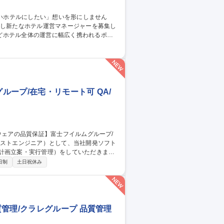
どホテル全体の運営に幅広く携われるポジ
売戦略 ■宿泊プランの企画 ■お客様満足度向
■フロント業務のフォロー ■安全/衛生管理 ■
スタッフ】
ープ/在宅・リモート可 QA/
計画立案・実行管理）をしていただきま
日制
土日祝休み
※富士フイルムが製品全
の責任を担っています。 募集職種
モート可
管理/クラレグループ 品質管理