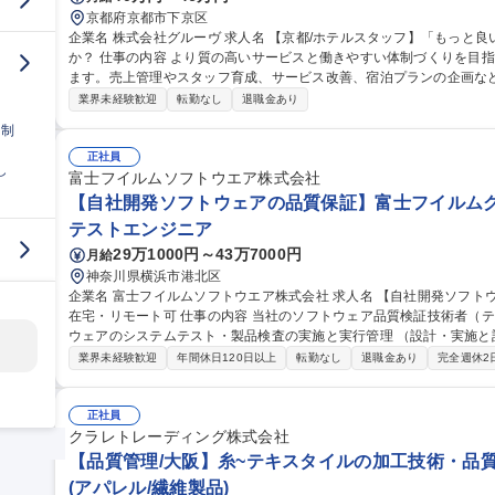
京都府京都市下京区
企業名 株式会社グルーヴ 求人名 【京都/ホテルスタッフ】「もっと良いホテルにしたい」想いを形にしません
か？ 仕事の内容 より質の高いサービスと働きやすい体制づくりを目指し新たなホテル運営マネージャーを募集し
ます。売上管理やスタッフ育成、サービス改善、宿泊プランの企画な
ションです。 ＞＞仕事内容＜＜ ホテル運営全般をお任せします！ ■ホテル全体の運営管理 ■アルバイトスタッフ
業界未経験歓迎
転勤なし
退職金あり
の育成・マネジメント ■売上/稼働率の管理 ■予約サイト（OTA）の販
日制
上に向けた改善 ■施設/設備の維持管理 ■地域との連携やイベント企画 
本社との連携 ■備品等の在庫管理/発注業務 ■電話/メール対応 ■清掃業務など 募集職種 【京都/ホテル
正社員
し
「もっと良いホテルにしたい」想いを形にしませんか？
富士フイルムソフトウエア株式会社
【自社開発ソフトウェアの品質保証】富士フイルムグル
テストエンジニア
29万1000円～43万7000円
月給
神奈川県横浜市港北区
企業名 富士フイルムソフトウエア株式会社 求人名 【自社開発ソフトウェアの品質保証】富士フイルムグループ/
在宅・リモート可 仕事の内容 当社のソフトウェア品質検証技術者（テストエンジニア）として、当社開発ソフト
ウェアのシステムテスト・製品検査の実施と実行管理 （設計・実施と
す。 【業務詳細】品質・効率（ex. テスト自動化）の向上や、今後のCloud/AI/IoT/DevOps時代のテスト・品質保
業界未経験歓迎
年間休日120日以上
転勤なし
退職金あり
完全週休2
証に向けて、最新の技術を取り入れることに積極的にチャレンジする人を期待します。 
体の品質保証を担っているのに対し、弊社ではソフトウェア部分の品質保証
【自社開発ソフトウェアの品質保証】富士フイルムグループ/在宅・リ
正社員
クラレトレーディング株式会社
【品質管理/大阪】糸~テキスタイルの加工技術・品質
(アパレル/繊維製品)