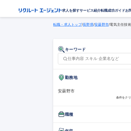
求人を探す
サービス紹介
転職成功ガイド
お
転職・求人トップ
/
長野県
/
安曇野市
/
電気主任技術
キーワード
勤務地
安曇野市
条件をクリ
職種
年収