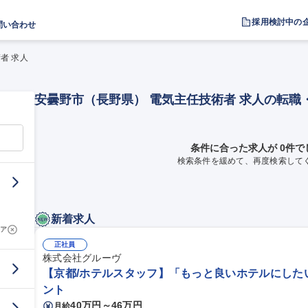
採用検討中の
問い合わせ
者 求人
安曇野市（長野県） 電気主任技術者 求人の転職
条件に合った求人が 0件で
検索条件を緩めて、再度検索して
新着求人
ア
正社員
株式会社グルーヴ
【京都/ホテルスタッフ】「もっと良いホテルにした
ント
40万円～46万円
月給