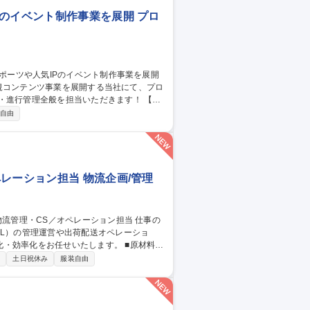
のイベント制作事業を展開 プロ
け新規コンテンツ事業を展開する当社にて、プロ
進行管理全般を担当いただきます！ 【具
理■協力会社や出演者、社内各部門等の社内
自由
と更新■企画書・予算表等の各種資料作成
【仕事の魅力】イベント制作の枠を超え、自
 【アシスタントプ
レーション担当 物流企画/管理
PL）の管理運営や出荷配送オペレーショ
化をお任せいたします。 ■原材料・
流倉庫（3PL）の管理・運営および効率的な
制
土日祝休み
服装自由
電話）および受注・返品・交換処理 ■業務フ