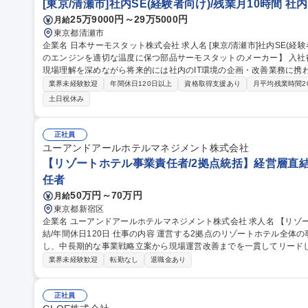
[東京/清瀬市]社内SE(経験者向け)/残業月10時間 
25万9000円～29万5000円
月給
東京都清瀬市
企業名 日本サーモスタット株式会社 求人名 [東京/清瀬市]社内SE(経験者向け)/残業月10時間 仕事の内容 【自動車
のエンジンを適切な温度に保つ部品サーモスタットのメーカー】 入社
現場理解を深めながら将来的には社内のIT環境の企画・改善業務に携わって頂きます。 ■I
PC・IT機器のセットアップ/管理(キッティング)、社内問い合わせ対
業界未経験歓迎
年間休日120日以上
資格取得支援あり
月平均残業時間2
(業務ツール等) 、業務運用サポート 、社内IT講習の実施等■IT環境
土日祝休み
築・運用 (基幹システム・仮想環境等)、業務効率化ツールの作成・改修及びプロ
等)、ITインフラの構築・運用、DX推進活
正社員
ユーアンドアールホテルマネジメント株式会社
【リゾートホテル事業責任者/2拠点統括】経営層直結/
任者
50万円～70万円
月給
東京都新宿区
企業名 ユーアンドアールホテルマネジメント株式会社 求人名 【リゾートホテル事業責任者/2拠点統括】経営層直
結/年間休日120日 仕事の内容 運営する2拠点のリゾートホテル全体の事業経営・収益最大化・組織開発を統括
し、中長期的な事業戦略立案から現場運営改善までを一貫してリードしていただきます。
戦略・事業計画策定・予算/KPI管理 ■総支配人・支配人のマネジメントお
業界未経験歓迎
転勤なし
退職金あり
上、OTA戦略などのレベニューマネジメント ■支配人・管理職育成、
戦略・地域連携・リピーター促進等の施策推進 募集職種 【リゾートホテル事業責任者/2拠点統括】経営層直結/年
間休日120日
正社員