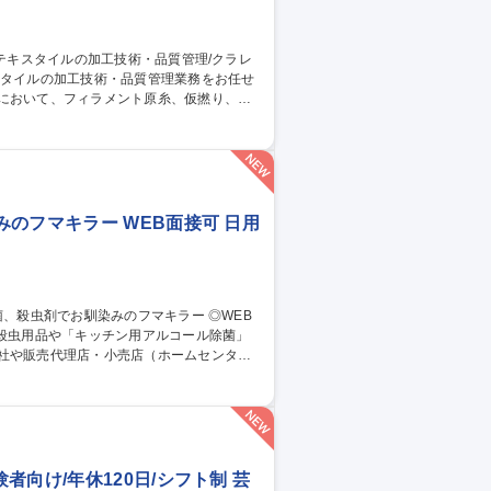
従事。 ■出張：主に国内 3回前後/月。海
トムス等。スポーツ系の生地の生産がメイ
管理/クラレグループ
のフマキラー WEB面接可 日用
社や販売代理店・小売店（ホームセンタ
スプレイや販促物の企画）等。 ■人の命や
も殺虫剤事業を展開しております。将来的に
向け/年休120日/シフト制 芸