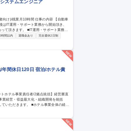
社内システムエンジニア
後はIT運用・サポート業務から開始頂き、
T運用・サポート業務：
応(ヘルプデスク)、ソフトウェア導入・運用
0時間以内
退職金あり
完全週休2日制
の企画・改善：社内システム・サーバーの構
グラム対応(AS400/VBScript/RPA
動等。 募集職種 [東京/清瀬市]社内SE(経験者向け)/残業月10時間
年間休日120日 宿泊/ホテル責
 ■ホテル事業全体の経営
よびサービス品質改善 ■ADR/RevPAR向
評価制度運用および採用計画策定 ■ブランド