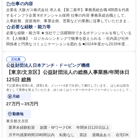
服装自由
第二新卒歓迎
寮・社宅あり
食事補助あり
仕事の内容
企業名 大阪ガス株式会社 求人名 【第二新卒】事務系総合職 #関西を代表
するインフラ企業 #ポテンシャル採用 仕事の内容 事務系総合職として、
人事総務、資源海外、事業企画、営業などの業務に従事していただきま
す。 【業務内容の一例】■所属事業部の勤労業務 ■海外に関係する各種業
必要な経験・能力等
務 ■営業部門の企画スタッフ、ルート営業 【キャリアパス】入社後の配属
必要な経験・能力等 ★当社でご活躍期待できるポテンシャルを有している
ポジションで一定期間ご活躍頂いた後、本人の適性及び将来のキャリアを
方 【人物像】・ロジカルシンキングで物事を捉えられる ・社内及び社外
鑑みてジョブローテーションを行います。 【育成】OJTでの現場育成や研
関係者と円滑なコミュニケーションを図れる ■2024年度から2026年度ま
修カリキュラムを通じて、Daigasグループの業務で必要となる知識につい
での3ヵ年を対象とする「Daigasグループ中期経営計画2026」を策定しま
て学んでいただきます。 募集職種 【第二新卒】事務系総合職 #関西を代
した。https://www.osakagas.co.jp/company/press/pr2024/1777576_564
表するインフラ企業 #ポテンシャル採用
正社員
72.html ■エネルギーセキュリティの不安定化や気候変動による自然災害の
公益財団法人日本アンチ・ドーピング機構
甚大化など、これまで以上に社会課題解決の重要性が高まっています。
「未来の日常」の創造に向けて持続可能な社会の実現に貢献してまいりま
【東京/文京区】公益財団法人の総務人事業務/年間休日
す。 学歴・資格 学歴：大学院 大学 語学力： 資格：
125日 総務
下記業務を部長1名、課長1名、メンバー2名で分担して遂行しています。 はじめは担当
者として業務を覚えていただき、ゆくゆくはリーダーやマネージャーポジションとして活
躍いただくことを期待しています。
月給
27万円～35万円
勤務地
東京都文京区
業界未経験歓迎
副業・WワークOK
年間休日120日以上
月平均残業時間20時間以内
転勤なし
英語
退職金あり
在宅OK