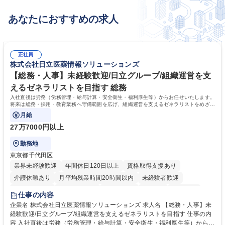
あなたにおすすめの求人
正社員
株式会社日立医薬情報ソリューションズ
【総務・人事】未経験歓迎/日立グループ/組織運営を支
えるゼネラリストを目指す 総務
入社直後は労務（労務管理・給与計算・安全衛生・福利厚生等）からお任せいたします。
将来は総務・採用・教育業務へ守備範囲を広げ、組織運営を支えるゼネラリストをめざせ
ます。
月給
27万7000円以上
勤務地
東京都千代田区
業界未経験歓迎
年間休日120日以上
資格取得支援あり
介護休暇あり
月平均残業時間20時間以内
未経験者歓迎
住宅手当あり
時短勤務あり
退職金あり
在宅OK
賞与あり
仕事の内容
育休あり
完全週休2日制
交通費支給
土日祝休み
寮・社宅あり
企業名 株式会社日立医薬情報ソリューションズ 求人名 【総務・人事】未
経験歓迎/日立グループ/組織運営を支えるゼネラリストを目指す 仕事の内
容 入社直後は労務（労務管理・給与計算・安全衛生・福利厚生等）からお