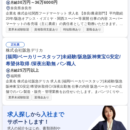
30万円～36万6000円
月給
奈良県奈良市
企業名 株式会社関西フードマーケット 求人名 【奈良/農産部門】平均勤続
20年/阪急オアシス・イズミヤ・関西スーパー等展開 仕事の内容 スーパー
マーケットの各売場（主に農産）の責任者としてご勤務いただきます。将
来的には適性を考慮の上、様々な部署にてご活躍頂けるキャリアパスがご
業界未経験歓迎
資格取得支援あり
時短勤務あり
退職金あり
ざいます まずは、自店の顧客や販売動向の把握を通じて、当社店舗でのお
仕事に慣れていただくことからスタートしますが、具体的には店舗売上予
算 及び 利益予算達成のために、・販売計画、運営計画の立案 ・計画に基
正社員
づく日々の売場マネジメント ・数値面、取り組みに対する振り返り ・部
株式会社阪急デリカ
門メンバーのシフト管理、労務管理 といった業務を担当部門内で実践して
[福岡/ベーカリースタッフ]未経験/阪急阪神東宝G安定/
いただきます。 募集職種 【奈良/農産部門】平均勤続20年/阪急オアシス・
希望休取得 /深夜出勤無 パン職人
イズミヤ・関西スーパー等展開
25万円以上
月給
福岡県
企業名 株式会社阪急デリカ 求人名 [福岡/ベーカリースタッフ]未経験/阪急
阪神東宝G安定/希望休取得◎/深夜出勤無 仕事の内容 阪急ベーカリーの店
舗でのパン製造・販売・管理業務をお任せいたします。まパンづくりや接
客等、基本業務の経験を経て、将来的にはマネジメント業務などの店舗運
業界未経験歓迎
退職金あり
営にも携わっていただきます。 【具体的には】生地の準備（解凍・ホイロ
など）/分割⇒成型⇒焼成⇒仕上げ/接客＆販売業務/売り場づくり/製造計画/
発注業務/売上管理/アルバイト育成など ～店舗内で成型・焼成・仕上げを
求人探し
入社まで
から
行うため、おいしいパンが作れるかはスタッフの腕の見せどころです！～
サポートします！
【キャリアパス】一人で店舗をまわせるようになれば、最短で半年で店長
になった方もいらっしゃいます。 募集職種 [福岡/ベーカリースタッフ]未経
求人の紹介をはじめ、書類添削や