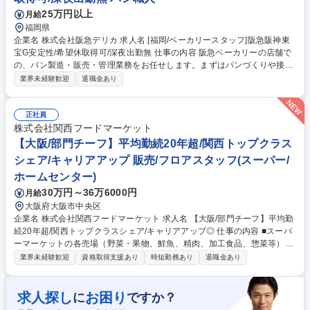
リア/チーフ】平均勤続20年超/関西トップシェア/キャリアパス多数◎
25万円以上
月給
福岡県
企業名 株式会社阪急デリカ 求人名 [福岡/ベーカリースタッフ]阪急阪神東
宝G安定性/希望休取得可/深夜出勤無 仕事の内容 阪急ベーカリーの店舗で
の、パン製造・販売・管理業務をお任せします。まずはパンづくりや接客
等、基本業務の経験を経て将来的にはマネジメント業務などの店舗運営に
業界未経験歓迎
退職金あり
も携わっていただきます。 【具体的には】生地の準備（解凍・ホイロな
ど）/分割⇒成型⇒焼成⇒仕上げ/接客＆販売業務/売り場づくり/製造計画/発
注業務/売上管理/アルバイト育成など ～店舗内で成型・焼成・仕上げを行
正社員
うため、おいしいパンが作れるかはスタッフの腕の見せどころです！～
株式会社関西フードマーケット
【キャリアパス】一人で店舗をまわせるようになれば、最短で半年で店長
【大阪/部門チーフ】平均勤続20年超/関西トップクラス
になった方もいらっしゃいます。 募集職種 [福岡/ベーカリースタッフ]阪急
シェア/キャリアアップ 販売/フロアスタッフ(スーパー/
阪神東宝G安定性/希望休取得可/深夜出勤無
ホームセンター)
30万円～36万6000円
月給
大阪府大阪市中央区
企業名 株式会社関西フードマーケット 求人名 【大阪/部門チーフ】平均勤
続20年超/関西トップクラスシェア/キャリアアップ◎ 仕事の内容 ■スーパ
ーマーケットの各売場（野菜・果物、鮮魚、精肉、加工食品、惣菜等）の
責任者としてご勤務いただきます。将来的には適性を考慮の上、様々な部
業界未経験歓迎
資格取得支援あり
時短勤務あり
退職金あり
署にてご活躍頂けるキャリアパスがあります まずは、自店の顧客や販売動
向の把握を通じて、当社店舗でのお仕事に慣れていただくことからスター
トしますが、具体的には店舗売上予算 及び 利益予算達成のために、・販
求人探し
お困り
に
ですか？
売計画、運営計画の立案 ・計画に基づく日々の売場マネジメント ・数値