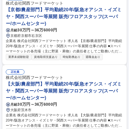
株式会社関西フードマーケット
【京都/農産部門】平均勤続20年/阪急オアシス・イズミ
ヤ・関西スーパー等展開 販売/フロアスタッフ(スーパ
ー/ホームセンター)
30万円～36万6000円
月給
京都府京都市右京区
企業名 株式会社関西フードマーケット 求人名 【京都/農産部門】平均勤続
20年/阪急オアシス・イズミヤ・関西スーパー等展開 仕事の内容 ■スーパ
ーマーケットの各売場（主に野菜・果物）の責任者としてご勤務いただき
ます。将来的には適性を考慮の上、様々な部署にてご活躍頂けるキャリア
業界未経験歓迎
資格取得支援あり
時短勤務あり
退職金あり
パスがございます！ まずは、自店の顧客や販売動向の把握を通じて、当社
店舗でのお仕事に慣れていただくことからスタートしますが、具体的には
店舗売上予算 及び 利益予算達成のために、・販売計画、運営計画の立案
正社員
・計画に基づく日々の売場マネジメント ・数値面、取り組みに対する振り
株式会社関西フードマーケット
返り ・部門メンバーのシフト管理、労務管理 といった業務を担当部門内
【大阪/農産部門】平均勤続20年/阪急オアシス・イズミ
で実践していただきます。 募集職種 【京都/農産部門】平均勤続20年/阪急
ヤ・関西スーパー等展開 販売/フロアスタッフ(スーパ
オアシス・イズミヤ・関西スーパー等展開
ー/ホームセンター)
30万円～36万6000円
月給
大阪府茨木市
企業名 株式会社関西フードマーケット 求人名 【大阪/農産部門】平均勤続
20年/阪急オアシス・イズミヤ・関西スーパー等展開 仕事の内容 ■スーパ
ーマーケットの各売場（主に野菜・果物）の責任者としてご勤務いただき