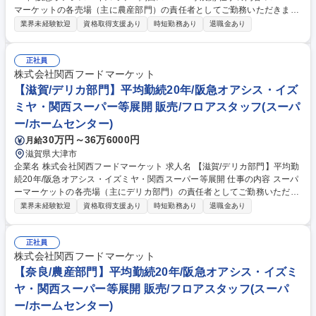
マーケットの各売場（主に農産部門）の責任者としてご勤務いただきま
す。将来的には適性を考慮の上、様々な部署にてご活躍頂けるキャリアパ
業界未経験歓迎
資格取得支援あり
時短勤務あり
退職金あり
スがございます まずは、自店の顧客や販売動向の把握を通じて、当社店舗
でのお仕事に慣れていただくことからスタートしますが、具体的には店舗
売上予算 及び 利益予算達成のために、・販売計画、運営計画の立案 ・計
正社員
画に基づく日々の売場マネジメント ・数値面、取り組みに対する振り返り
株式会社関西フードマーケット
・部門メンバーのシフト管理、労務管理 といった業務を担当部門内で実践
【滋賀/デリカ部門】平均勤続20年/阪急オアシス・イズ
していただきます。 募集職種 【滋賀/農産部門】平均勤続20年/阪急オアシ
ミヤ・関西スーパー等展開 販売/フロアスタッフ(スーパ
ス・イズミヤ・関西スーパー等展開
ー/ホームセンター)
30万円～36万6000円
月給
滋賀県大津市
企業名 株式会社関西フードマーケット 求人名 【滋賀/デリカ部門】平均勤
続20年/阪急オアシス・イズミヤ・関西スーパー等展開 仕事の内容 スーパ
ーマーケットの各売場（主にデリカ部門）の責任者としてご勤務いただき
ます。将来的には適性を考慮の上、様々な部署にてご活躍頂けるキャリア
業界未経験歓迎
資格取得支援あり
時短勤務あり
退職金あり
パスがございます まずは、自店の顧客や販売動向の把握を通じて、当社店
舗でのお仕事に慣れていただくことからスタートしますが、具体的には店
舗売上予算 及び 利益予算達成のために、・販売計画、運営計画の立案 ・
正社員
計画に基づく日々の売場マネジメント ・数値面、取り組みに対する振り返
株式会社関西フードマーケット
り ・部門メンバーのシフト管理、労務管理 といった業務を担当部門内で
【奈良/農産部門】平均勤続20年/阪急オアシス・イズミ
実践していただきます。 募集職種 【滋賀/デリカ部門】平均勤続20年/阪急
ヤ・関西スーパー等展開 販売/フロアスタッフ(スーパ
オアシス・イズミヤ・関西スーパー等展開
ー/ホームセンター)