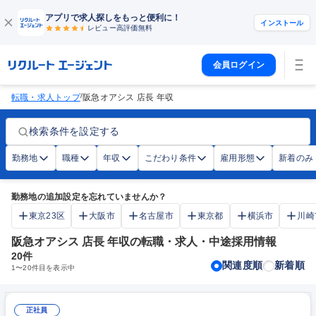
アプリで求人探しをもっと便利に！
インストール
レビュー高評価
無料
会員ログイン
/
転職・求人トップ
阪急オアシス 店長 年収
検索条件を設定する
勤務地
職種
年収
こだわり条件
雇用形態
新着のみ
勤務地の追加設定を忘れていませんか？
東京23区
大阪市
名古屋市
東京都
横浜市
川崎
阪急オアシス 店長 年収の転職・求人・中途採用情報
20
件
関連度順
新着順
1
〜
20
件目を表示中
正社員