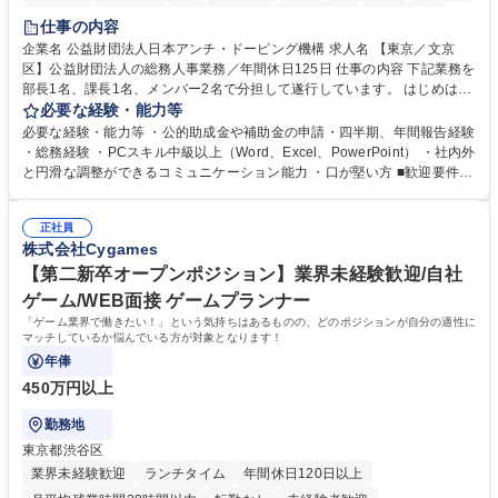
賞与あり
育休あり
完全週休2日制
交通費支給
土日祝休み
仕事の内容
食事補助あり
企業名 公益財団法人日本アンチ・ドーピング機構 求人名 【東京／文京
区】公益財団法人の総務人事業務／年間休日125日 仕事の内容 下記業務を
部長1名、課長1名、メンバー2名で分担して遂行しています。 はじめは担
当者として業務を覚えていただき、ゆくゆくはリーダーやマネージャーポ
必要な経験・能力等
ジションとして活躍いただくことを期待しています。 【総務・人事グルー
必要な経験・能力等 ・公的助成金や補助金の申請・四半期、年間報告経験
プの業務内容】 ・人事制度関連 ・採用活動 ・教育研修の企画、実行 ・勤
・総務経験 ・PCスキル中級以上（Word、Excel、PowerPoint） ・社内外
怠管理 ・官公庁への各種提出 ・法定の会議運営（評議員会、理事会） ・
と円滑な調整ができるコミュニケーション能力 ・口が堅い方 ■歓迎要件
コンプライアンス ・内部規程やルールの管理、整備、文書管理 ・契約関
・採用業務経験 ・英語に抵抗がない方 ・営業経験 学歴・資格 学歴：大学
連 ・衛生管理 ・防災関連・公的助成金の管理・オフィス、ファシリティ
院 大学 高専 短大 専修学校 高校 語学力： 資格：
管理 ・福利厚生関連 ・職員からの問合せ、相談対応 ・その他日常の総務
正社員
株式会社Cygames
業務全般 募集職種 【東京／文京区】公益財団法人の総務人事業務／年間
休日125日
【第二新卒オープンポジション】業界未経験歓迎/自社
ゲーム/WEB面接 ゲームプランナー
「ゲーム業界で働きたい！」という気持ちはあるものの、どのポジションが自分の適性に
マッチしているか悩んでいる方が対象となります！
年俸
450万円以上
勤務地
東京都渋谷区
業界未経験歓迎
ランチタイム
年間休日120日以上