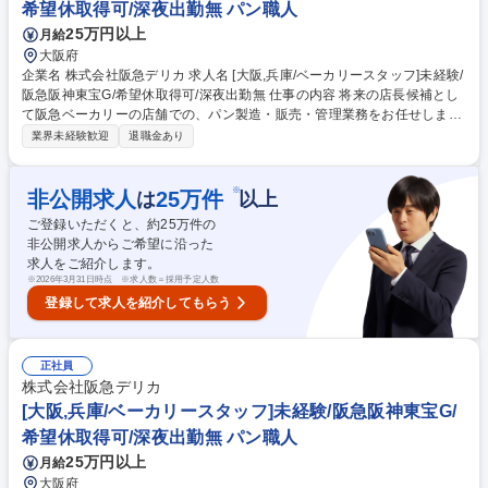
希望休取得可/深夜出勤無 パン職人
オアシス・イズミヤ・関西スーパー等展開
25万円以上
月給
大阪府
企業名 株式会社阪急デリカ 求人名 [大阪,兵庫/ベーカリースタッフ]未経験/
阪急阪神東宝G/希望休取得可/深夜出勤無 仕事の内容 将来の店長候補とし
て阪急ベーカリーの店舗での、パン製造・販売・管理業務をお任せしま
す。まずはパンづくりや接客等、基本業務の経験を積み、将来的にはマネ
業界未経験歓迎
退職金あり
ジメント業務等の店舗運営にも携わっていただきます。 【具体的には】生
地の準備（解凍・ホイロなど）/分割⇒成型⇒焼成⇒仕上げ/接客＆販売業
務/売り場づくり/製造計画/発注業務/売上管理/アルバイト育成など ～店舗
※
非公開求人
25
万件
は
以上
内で成型・焼成・仕上げを行うため、おいしいパンが作れるかはスタッフ
ご登録いただくと、約
25
万件の
の腕の見せどころです！～ 【キャリアパス】一人で店舗をまわせるように
非公開求人からご希望に沿った
なれば、最短で半年で店長になった方もいらっしゃいます。 募集職種 [大
求人をご紹介します。
阪,兵庫/ベーカリースタッフ]未経験/阪急阪神東宝G/希望休取得可/深夜出
※
2026年3月31日時点 ※求人数＝採用予定人数
勤無
登録して求人を紹介してもらう
正社員
株式会社阪急デリカ
[大阪,兵庫/ベーカリースタッフ]未経験/阪急阪神東宝G/
希望休取得可/深夜出勤無 パン職人
25万円以上
月給
大阪府