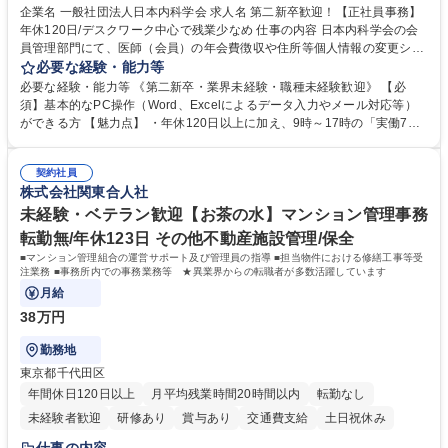
企業名 一般社団法人日本内科学会 求人名 第二新卒歓迎！【正社員事務】
年休120日/デスクワーク中心で残業少なめ 仕事の内容 日本内科学会の会
員管理部門にて、医師（会員）の年会費徴収や住所等個人情報の変更シス
テム入力、電話・FAX対応をお任せします。将来的には、各種委員会の運
必要な経験・能力等
営事務局業務などにも幅広く携わっていただきます。 【会員管理・データ
必要な経験・能力等 《第二新卒・業界未経験・職種未経験歓迎》 【必
入力業務】 ・医師（会員）の住所変更、個人情報のシステム登録・更新
須】基本的なPC操作（Word、Excelによるデータ入力やメール対応等）
・年会費の徴収管理や入金データの照合確認 【問い合わせ対応】 ・会員
ができる方 【魅力点】 ・年休120日以上に加え、9時～17時の「実働7時
（医師）からの電話、FAX、ネット申請に伴う相談受付 ・複雑な案件のへ
間勤務」で残業も少なくワークライフバランスは抜群です。 【将来的な業
のエスカレーション・連携対応 募集職種 第二新卒歓迎！【正社員事務】
務（各種委員会運営）】 ・学会内における各種委員会のスケジュール調
年休120日/デスクワーク中心で残業少なめ
契約社員
整、資料作成、当日の運営サポート 学歴・資格 学歴：大学院 大学 語学
株式会社関東合人社
力： 資格：
未経験・ベテラン歓迎【お茶の水】マンション管理事務
転勤無/年休123日 その他不動産施設管理/保全
■マンション管理組合の運営サポート及び管理員の指導 ■担当物件における修繕工事等受
注業務 ■事務所内での事務業務等 ★異業界からの転職者が多数活躍しています
月給
38万円
勤務地
東京都千代田区
年間休日120日以上
月平均残業時間20時間以内
転勤なし
未経験者歓迎
研修あり
賞与あり
交通費支給
土日祝休み