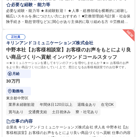
任せいたします。将来は総務・採用・教育業務へ守備範囲を広げ、組織運
必要な経験・能力等
営を支えるゼネラリストをめざせます。 ・初期業務：労働時間管理、給与
必要な経験・能力等 ★未経験歓迎！ ★人事・総務領域を横断的に経験し
計算、社会保険対応、福利厚生管理、安全衛生、健康経営推進等をお任せ
幅広いスキルを身につけたい方におすすめ！ ■労務管理(給与計算・社会保
します。ご経験に応じて、休職者管理など、幅広く経験を積んでいただき
険手続き・勤怠管理など)に関心があり主体的に取り組める方 ※労務経験
ます。 ・将来的な広がり：総務・採用・教育・税務対応・経営企画等。
者は早期にご活躍いただけます。 ■チームで仕事を推進できる方■将来は
★メンバーがマンツーマンで丁寧に教えるため、ご経験が浅くても安心！
マネジメント職として活躍したい 【尚可】■人事、労務、採用、教育業務
幅広く経験を積みたい意欲がある方に最適な環境です。 募集職種 【総
正社員
のご経験 ■労務管理（給与計算・社会保険手続き・勤怠管理など）の経験
キリンアンドコミュニケーションズ株式会社
務・人事】未経験歓迎/日立グループ/組織運営を支えるゼネラリストを目
■衛生管理者の資格をお持ちの方 学歴・資格 学歴：大学院 大学 高専 短大
指す
専修学校 高校 語学力： 資格：
中野本社【お客様相談室】お客様のお声をもとにより良
い商品づくりへ貢献 インバウンドコールスタッフ
≪★コミュニケーションを通してキリンのファンを増やしませんか？★≫ お客様のお声
をより良い商品づくりに活かしていく上で、窓口となるお客様相談室でのお仕事です。
月給
30万円
勤務地
東京都中野区
業界未経験歓迎
年間休日120日以上
退職金あり
在宅OK
賞与あり
交通費支給
土日祝休み
寮・社宅あり
仕事の内容
企業名 キリンアンドコミュニケーションズ株式会社 求人名 中野本社【お
客様相談室】お客様のお声をもとにより良い商品づくりへ貢献 仕事の内容