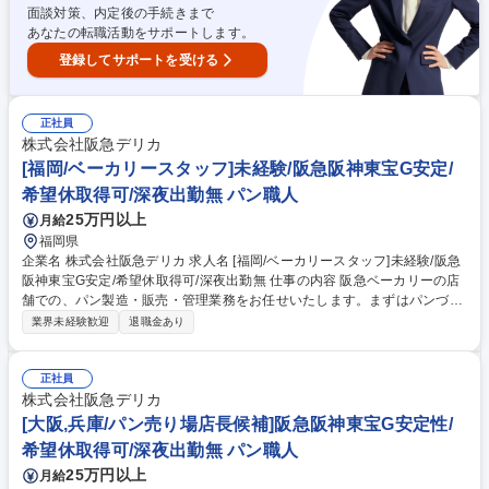
験/阪急阪神東宝G安定/希望休取得◎/深夜出勤無
面談対策、内定後の手続きまで
あなたの転職活動をサポートします。
登録してサポートを受ける
正社員
株式会社阪急デリカ
[福岡/ベーカリースタッフ]未経験/阪急阪神東宝G安定/
希望休取得可/深夜出勤無 パン職人
25万円以上
月給
福岡県
企業名 株式会社阪急デリカ 求人名 [福岡/ベーカリースタッフ]未経験/阪急
阪神東宝G安定/希望休取得可/深夜出勤無 仕事の内容 阪急ベーカリーの店
舗での、パン製造・販売・管理業務をお任せいたします。まずはパンづく
りや接客等、基本業務の経験を経て将来的にはマネジメント業務などの店
業界未経験歓迎
退職金あり
舗運営にも携わっていただきます。 【具体的には】生地の準備（解凍・ホ
イロなど）/分割⇒成型⇒焼成⇒仕上げ/接客＆販売業務/売り場づくり/製造
計画/発注業務/売上管理/アルバイト育成など ～店舗内で成型・焼成・仕上
正社員
げを行うため、おいしいパンが作れるかはスタッフの腕の見せどころで
株式会社阪急デリカ
す！～ 【キャリアパス】一人で店舗をまわせるようになれば、最短で半年
[大阪,兵庫/パン売り場店長候補]阪急阪神東宝G安定性/
で店長になった方もいらっしゃいます。 募集職種 [福岡/ベーカリースタッ
希望休取得可/深夜出勤無 パン職人
フ]未経験/阪急阪神東宝G安定/希望休取得可/深夜出勤無
25万円以上
月給