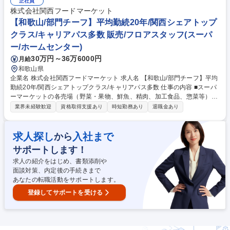
トしますが、具体的には店舗売上予算 及び 利益予算達成のために、・販
正社員
売計画、運営計画の立案 ・計画に基づく日々の売場マネジメント ・数値
株式会社関西フードマーケット
面、取り組みに対する振り返り ・部門メンバーのシフト管理、労務管理
【和歌山/部門チーフ】平均勤続20年/関西シェアトップ
といった業務を担当部門内で実践していただきます。 募集職種 【奈良県/
クラス/キャリアパス多数 販売/フロアスタッフ(スーパ
部門チーフ】平均勤続20年超/関西トップクラス/キャリアパス豊富◎
ー/ホームセンター)
30万円～36万6000円
月給
和歌山県
企業名 株式会社関西フードマーケット 求人名 【和歌山/部門チーフ】平均
勤続20年/関西シェアトップクラス/キャリアパス多数 仕事の内容 ■スーパ
ーマーケットの各売場（野菜・果物、鮮魚、精肉、加工食品、惣菜等）の
責任者としてご勤務いただきます。将来的には適性を考慮の上、様々な部
業界未経験歓迎
資格取得支援あり
時短勤務あり
退職金あり
署にてご活躍頂けるキャリアパスがあります。 まずは、自店の顧客や販売
動向の把握を通じて、当社店舗でのお仕事に慣れていただくことからスタ
ートしますが、具体的には店舗売上予算 及び 利益予算達成のために、・
求人探し
入社まで
から
販売計画、運営計画の立案 ・計画に基づく日々の売場マネジメント ・数
サポートします！
値面、取り組みに対する振り返り ・部門メンバーのシフト管理、労務管理
といった業務を担当部門内で実践していただきます。 募集職種 【和歌山/
求人の紹介をはじめ、書類添削や
部門チーフ】平均勤続20年/関西シェアトップクラス/キャリアパス多数
面談対策、内定後の手続きまで
あなたの転職活動をサポートします。
登録してサポートを受ける