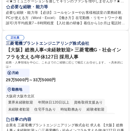
≪★コミュニケーションを通してキリンのファンを増やしませんか？★≫
お客様のお声をより良い商品づくりに活かしていく上で、窓口となるお客
必要な経験・能力等
様相談室でのお仕事です。 日々お客様からいただくキリングループへのご
必要な経験・能力等 【必須】コールセンターやお客様相談室の業務経験、
意見を、企業活動に活かしています。お客様からの声に迅速かつ誠意をも
PCが使える方（Word・Excel）【働き方】在宅勤務・リモートワーク相
って対応、情報提供するとともにグループ内活動に反映しています。 【具
談可/月平均残業7～8時間程度 【入社後の研修】着任から1か月は電話対応
体的には】電話応対、メール、お手紙対応、ご指摘品調査報告書作成、有
のOJTを中心に実施し、電話対応に慣れた段階でメール・手紙のOJTを実
人チャットボット対応など。 【1日の対応件数】■電話：月間一人当たり
施する予定です。独り立ち以降もしっかりフォローする体制を整えていま
平均100件前後■メール・手紙：同上40件前後 募集職種 中野本社【お客様
正社員
すのでご安心ください。 【当社について】キリングループの広報機能を担
三菱電機プラントエンジニアリング株式会社
相談室】お客様のお声をもとにより良い商品づくりへ貢献
う会社として、お客様との出会いを大切にし、磨き上げたホスピタリティ
を込めてコミュニケーションをとりながら広報関連業務を行っておりま
【大阪】総務人事<未経験歓迎> 三菱電機G・社会イン
す。 学歴・資格 学歴：大学院 大学 高専 短大 専修学校 高校 語学力： 資
フラを支える/年休127日 採用人事
格：
総務・人事領域を中心に、これまでのご経験に応じて幅広くお任せします。 ＜具体的に
は＞
月給
29万5000円～33万5000円
勤務地
大阪府大阪市北区
業界未経験歓迎
年間休日120日以上
資格取得支援あり
未経験者歓迎
住宅手当あり
時短勤務あり
経験者歓迎
退職金あり
在宅OK
賞与あり
完全週休2日制
交通費支給
仕事の内容
駅近5分以内
土日祝休み
服装自由
寮・社宅あり
食事補助あり
企業名 三菱電機プラントエンジニアリング株式会社 求人名 【大阪】総務
人事＜未経験歓迎＞◇三菱電機G・社会インフラを支える/年休127日 仕事