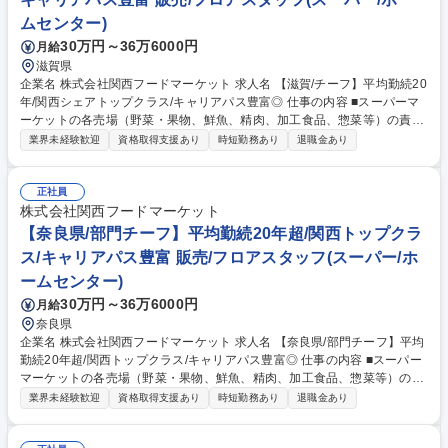
門チーフ】平均勤続20年超/関西トップクラスシェア/キャリアアップ◎
ムセンター)
30万円～36万6000円
月給
滋賀県
企業名 株式会社関西フードマーケット 求人名 【滋賀/チーフ】平均勤続20
年/関西シェアトップクラス/キャリアパス豊富◎ 仕事の内容 ■スーパーマ
ーケットの各売場（野菜・果物、鮮魚、精肉、加工食品、惣菜等）の責任
者としてご勤務いただきます。将来的には適性を考慮の上、様々な部署に
業界未経験歓迎
資格取得支援あり
時短勤務あり
退職金あり
てご活躍頂けるキャリアパスがあります。 まずは、自店の顧客や販売動向
の把握を通じて、当社店舗でのお仕事に慣れていただくことからスタート
しますが、具体的には店舗売上予算 及び 利益予算達成のために、・販売
正社員
計画、運営計画の立案 ・計画に基づく日々の売場マネジメント ・数値
株式会社関西フードマーケット
面、取り組みに対する振り返り ・部門メンバーのシフト管理、労務管理
【奈良県/部門チーフ】平均勤続20年超/関西トップクラ
といった業務を担当部門内で実践していただきます。 募集職種 【滋賀/チ
ス/キャリアパス豊富 販売/フロアスタッフ(スーパー/ホ
ーフ】平均勤続20年/関西シェアトップクラス/キャリアパス豊富◎
ームセンター)
30万円～36万6000円
月給
奈良県
企業名 株式会社関西フードマーケット 求人名 【奈良県/部門チーフ】平均
勤続20年超/関西トップクラス/キャリアパス豊富◎ 仕事の内容 ■スーパー
マーケットの各売場（野菜・果物、鮮魚、精肉、加工食品、惣菜等）の責
任者としてご勤務いただきます。将来的には適性を考慮の上、様々な部署
業界未経験歓迎
資格取得支援あり
時短勤務あり
退職金あり
にてご活躍頂けるキャリアパスがあります。 まずは、自店の顧客や販売動
向の把握を通じて、当社店舗でのお仕事に慣れていただくことからスター