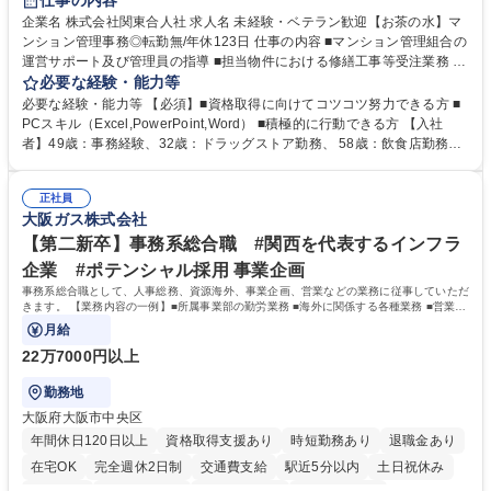
仕事の内容
企業名 株式会社関東合人社 求人名 未経験・ベテラン歓迎【お茶の水】マ
ンション管理事務◎転勤無/年休123日 仕事の内容 ■マンション管理組合の
運営サポート及び管理員の指導 ■担当物件における修繕工事等受注業務 ■
事務所内での事務業務等 ★異業界からの転職者が多数活躍しています
必要な経験・能力等
【年収補足】532万円 ＋別途インセンティヴで平均約100万円/年（昨年度
必要な経験・能力等 【必須】■資格取得に向けてコツコツ努力できる方 ■
実績） ＋管理業務主任者資格手当50,000円/月 ★親会社である株式会社合
PCスキル（Excel,PowerPoint,Word） ■積極的に行動できる方 【入社
人社計画研究所社のグループ会社として、質の高いサービスと適性価格を
者】49歳：事務経験、32歳：ドラッグストア勤務、 58歳：飲食店勤務
武器に約20年受託戸数増加中です。https://www.gojin.co.jp/abt/abt_3.html
等：中途採用の9割が未経験者！ 【資格取得支援】■メンター制度■社内模
募集職種 未経験・ベテラン歓迎【お茶の水】マンション管理事務◎転勤
試や研修制度など充実！ ＊未資格者の8割以上が入社2年以内に資格を取
無/年休123日
正社員
得出来ております！ 【魅力】■フレックス制度、未経験からでも下限年収
大阪ガス株式会社
を一律支給！ ■管理業務主任者資格取得後には50,000円/月の手当あり！
学歴・資格 学歴：大学院 大学 高専 短大 専修学校 高校 語学力： 資格：第
【第二新卒】事務系総合職 #関西を代表するインフラ
一種運転免許普通自動車
企業 #ポテンシャル採用 事業企画
事務系総合職として、人事総務、資源海外、事業企画、営業などの業務に従事していただ
きます。 【業務内容の一例】■所属事業部の勤労業務 ■海外に関係する各種業務 ■営業部
門の企画スタッフ、ルート営業
月給
22万7000円以上
勤務地
大阪府大阪市中央区
年間休日120日以上
資格取得支援あり
時短勤務あり
退職金あり
在宅OK
完全週休2日制
交通費支給
駅近5分以内
土日祝休み