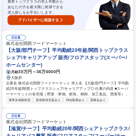
業界トップクラスの求人件数から
面、取り組みに対する振り返り ・部門メンバーのシフト管理、労務管理
あなたの力を最大限に発揮できる
といった業務を担当部門内で実践していただきます。 募集職種 【大阪/部
求人探しをお手伝いします。
門チーフ】平均勤続20年超/関西トップクラスシェア/キャリアアップ◎
アドバイザーに相談する
正社員
株式会社関西フードマーケット
【大阪/部門チーフ】平均勤続20年超/関西トップクラス
シェア/キャリアアップ 販売/フロアスタッフ(スーパー/
ホームセンター)
30万円～36万6000円
月給
大阪府
企業名 株式会社関西フードマーケット 求人名 【大阪/部門チーフ】平均勤
続20年超/関西トップクラスシェア/キャリアアップ◎ 仕事の内容 ■スーパ
ーマーケットの各売場（野菜・果物、鮮魚、精肉、加工食品、惣菜等）の
責任者としてご勤務いただきます。将来的には適性を考慮の上、様々な部
業界未経験歓迎
資格取得支援あり
時短勤務あり
退職金あり
署にてご活躍頂けるキャリアパスがあります。 まずは、自店の顧客や販売
動向の把握を通じて、当社店舗でのお仕事に慣れていただくことからスタ
ートしますが、具体的には店舗売上予算 及び 利益予算達成のために、・
正社員
販売計画、運営計画の立案 ・計画に基づく日々の売場マネジメント ・数
株式会社関西フードマーケット
値面、取り組みに対する振り返り ・部門メンバーのシフト管理、労務管理
【滋賀/チーフ】平均勤続20年/関西シェアトップクラス/
といった業務を担当部門内で実践していただきます。 募集職種 【大阪/部
キャリアパス豊富 販売/フロアスタッフ(スーパー/ホー