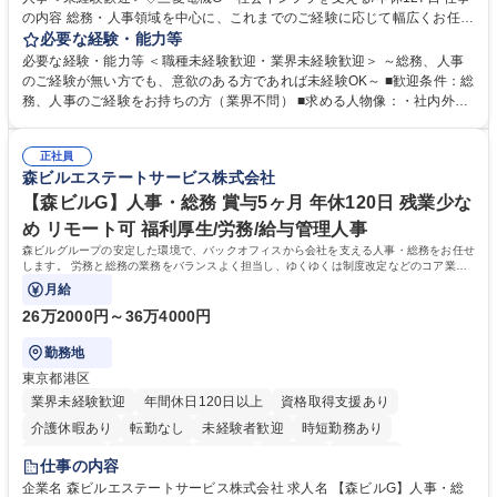
の内容 総務・人事領域を中心に、これまでのご経験に応じて幅広くお任せ
します。 ＜具体的には＞ ・総務/人事労務（給与・社保・勤怠管理など）
必要な経験・能力等
・採用・教育研修 ・福利厚生運用 など ※基本的には事務所勤務ですが、
必要な経験・能力等 ＜職種未経験歓迎・業界未経験歓迎＞ ～総務、人事
採用や教育等の業務内容により、関西圏以外への日帰り・宿泊を伴う国内
のご経験が無い方でも、意欲のある方であれば未経験OK～ ■歓迎条件：総
出張もございます。 ※担当業務を持ちつつ、お互いに助け合いながら、総
務、人事のご経験をお持ちの方（業界不問） ■求める人物像：・社内外の
務部という組織として協力しながら進める体制です。 募集職種 【大阪】
関係各部門との調整を率先して行い、業務を円滑に遂行できる協調性やコ
総務人事＜未経験歓迎＞◇三菱電機G・社会インフラを支える/年休127日
ミュニケーション能力を持っている方 ・人事総務領域に興味がありゼネラ
正社員
リスト志向をお持ちの方 学歴・資格 学歴：大学院 大学 語学力： 資格：
森ビルエステートサービス株式会社
【森ビルG】人事・総務 賞与5ヶ月 年休120日 残業少な
め リモート可 福利厚生/労務/給与管理人事
森ビルグループの安定した環境で、バックオフィスから会社を支える人事・総務をお任せ
します。 労務と総務の業務をバランスよく担当し、ゆくゆくは制度改定などのコア業務
にも挑戦できる、やりがいある環境です。
月給
26万2000円～36万4000円
勤務地
東京都港区
業界未経験歓迎
年間休日120日以上
資格取得支援あり
介護休暇あり
転勤なし
未経験者歓迎
時短勤務あり
経験者歓迎
退職金あり
在宅OK
賞与あり
育休あり
仕事の内容
完全週休2日制
交通費支給
長期歓迎
駅近5分以内
土日祝休み
企業名 森ビルエステートサービス株式会社 求人名 【森ビルG】人事・総