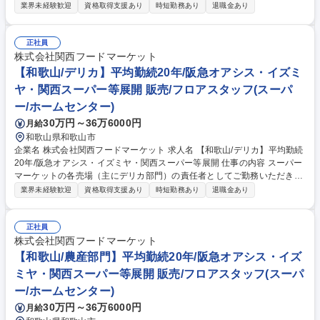
ます。将来的には適性を考慮の上、様々な部署にてご活躍頂けるキャリア
業界未経験歓迎
資格取得支援あり
時短勤務あり
退職金あり
パスがございます。 まずは、自店の顧客や販売動向の把握を通じて、当社
店舗でのお仕事に慣れていただくことからスタートしますが、具体的には
店舗売上予算 及び 利益予算達成のために、・販売計画、運営計画の立案
正社員
・計画に基づく日々の売場マネジメント ・数値面、取り組みに対する振り
株式会社関西フードマーケット
返り ・部門メンバーのシフト管理、労務管理 といった業務を担当部門内
【和歌山/デリカ】平均勤続20年/阪急オアシス・イズミ
で実践していただきます。 募集職種 【大阪/農産部門】平均勤続20年/阪急
ヤ・関西スーパー等展開 販売/フロアスタッフ(スーパ
オアシス・イズミヤ・関西スーパー等展開
ー/ホームセンター)
30万円～36万6000円
月給
和歌山県和歌山市
企業名 株式会社関西フードマーケット 求人名 【和歌山/デリカ】平均勤続
20年/阪急オアシス・イズミヤ・関西スーパー等展開 仕事の内容 スーパー
マーケットの各売場（主にデリカ部門）の責任者としてご勤務いただきま
す。将来的には適性を考慮の上、様々な部署にてご活躍頂けるキャリアパ
業界未経験歓迎
資格取得支援あり
時短勤務あり
退職金あり
スがございます。 まずは、自店の顧客や販売動向の把握を通じて、当社店
舗でのお仕事に慣れていただくことからスタートしますが、具体的には店
舗売上予算 及び 利益予算達成のために、・販売計画、運営計画の立案 ・
正社員
計画に基づく日々の売場マネジメント ・数値面、取り組みに対する振り返
株式会社関西フードマーケット
り ・部門メンバーのシフト管理、労務管理 といった業務を担当部門内で
【和歌山/農産部門】平均勤続20年/阪急オアシス・イズ
実践していただきます。 募集職種 【和歌山/デリカ】平均勤続20年/阪急オ
ミヤ・関西スーパー等展開 販売/フロアスタッフ(スーパ
アシス・イズミヤ・関西スーパー等展開
ー/ホームセンター)
30万円～36万6000円
月給