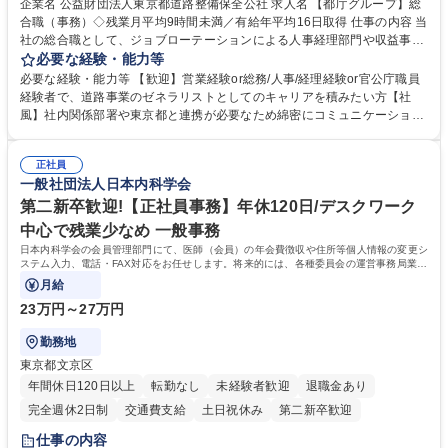
企業名 公益財団法人東京都道路整備保全公社 求人名 【都庁グループ】総
合職（事務）◇残業月平均9時間未満／有給年平均16日取得 仕事の内容 当
社の総合職として、ジョブローテーションによる人事経理部門や収益事業
等のフロント部門の部署等幅広い部署での業務をお任せいたします。研修
必要な経験・能力等
制度やキャリア支援が充実しております！ ※下記業務詳細 【業務詳細】■
必要な経験・能力等 【歓迎】営業経験or総務/人事/経理経験or官公庁職員
管理部門：広報、人事、経理など当公社の運営に係る管理業務 ■収益部
経験者で、道路事業のゼネラリストとしてのキャリアを積みたい方【社
門：駐車場の新規開拓、管理運営、新宿駅西口広場の「イベントコーナ
風】社内関係部署や東京都と連携が必要なため綿密にコミュニケーション
ー」などの管理運営 ■道路部門：整備の急がれる骨格幹線道路や木造住宅
を図っています。 【業務の魅力】■幅広く携われる：総合職（事務）で
密集地域の特定整備路線の用地取得、道路に関する普及啓発事業、都内の
は、駐車場の管理運営や道路用地の取得、公益財団法人の中枢を担う管理
道路施設や道路工事現場の見学ツアー事業 ※入社後は上記いずれかの部門
正社員
部門など多岐に渡る業務を経験できます。 ■様々なプロジェクト：駐車場
一般社団法人日本内科学会
へ配属。※業務内容変更の範囲：会社の定める業務 募集職種 【都庁グル
事業の他、新宿駅西口広場内に設置された照明を兼ねた広告「ブライトサ
ープ】総合職（事務）◇残業月平均9時間未満／有給年平均16日取得
イン」の管理運営を行うなど、事業収益を生み出す活動を積極的に行って
第二新卒歓迎!【正社員事務】年休120日/デスクワーク
います。 学歴・資格 学歴：大学院 大学 高専 短大 専修学校 高校 語学力：
中心で残業少なめ 一般事務
資格：
日本内科学会の会員管理部門にて、医師（会員）の年会費徴収や住所等個人情報の変更シ
ステム入力、電話・FAX対応をお任せします。将来的には、各種委員会の運営事務局業務
などにも幅広く携わっていただきます。
月給
23万円～27万円
勤務地
東京都文京区
年間休日120日以上
転勤なし
未経験者歓迎
退職金あり
完全週休2日制
交通費支給
土日祝休み
第二新卒歓迎
仕事の内容