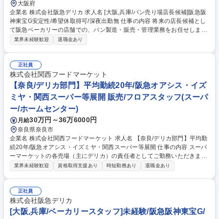
大阪府
企業名 株式会社阪急デリカ 求人名 [大阪,兵庫/パン売り場店長候補]阪急阪
神東宝G安定性/希望休取得可/深夜出勤無 仕事の内容 将来の店長候補とし
て阪急ベーカリーの店舗での、パン製造・販売・管理業務をお任せしま
す。まずはパンづくりや接客など、基本業務の経験を経てマネジメント業
業界未経験歓迎
退職金あり
務などの店舗運営にも携わっていただきます。 【具体的には】生地の準備
（解凍・ホイロなど）/分割⇒成型⇒焼成⇒仕上げ/接客＆販売業務/売り場
づくり/製造計画/発注業務/売上管理/アルバイト育成など ～店舗内で成型・
正社員
焼成・仕上げを行うため、おいしいパンが作れるかはスタッフの腕の見せ
株式会社関西フードマーケット
どころです！～ 【キャリアパス】一人で店舗をまわせるようになれば、最
【奈良/デリカ部門】平均勤続20年/阪急オアシス・イズ
短で半年で店長になった方もいらっしゃいます。 募集職種 [大阪,兵庫/パン
ミヤ・関西スーパー等展開 販売/フロアスタッフ(スーパ
売り場店長候補]阪急阪神東宝G安定性/希望休取得可/深夜出勤無
ー/ホームセンター)
30万円～36万6000円
月給
奈良県奈良市
企業名 株式会社関西フードマーケット 求人名 【奈良/デリカ部門】平均勤
続20年/阪急オアシス・イズミヤ・関西スーパー等展開 仕事の内容 スーパ
ーマーケットの各売場（主にデリカ）の責任者としてご勤務いただきま
す。将来的には適性を考慮の上、様々な部署にて、ご活躍頂けるキャリア
業界未経験歓迎
資格取得支援あり
時短勤務あり
退職金あり
パスがございます まずは、自店の顧客や販売動向の把握を通じて、当社店
舗でのお仕事に慣れていただくことからスタートしますが、具体的には店
舗売上予算 及び 利益予算達成のために、・販売計画、運営計画の立案 ・
正社員
計画に基づく日々の売場マネジメント ・数値面、取り組みに対する振り返
株式会社阪急デリカ
り ・部門メンバーのシフト管理、労務管理 といった業務を担当部門内で
[大阪,兵庫/ベーカリースタッフ]未経験/阪急阪神東宝G/
実践していただきます。 募集職種 【奈良/デリカ部門】平均勤続20年/阪急