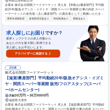
和歌山県和歌山市
企業名 株式会社関西フードマーケット 求人名 【和歌山/農産部門】平均勤
続20年/阪急オアシス・イズミヤ・関西スーパー等展開 仕事の内容 スーパ
ーマーケットの各売場（主に農産部門）の責任者としてご勤務いただきま
す。将来的には適性を考慮の上、様々な部署にてご活躍頂けるキャリアパ
業界未経験歓迎
資格取得支援あり
時短勤務あり
退職金あり
スがございます。 まずは、自店の顧客や販売動向の把握を通じて、当社店
舗でのお仕事に慣れていただくことからスタートしますが、具体的には店
舗売上予算 及び 利益予算達成のために、・販売計画、運営計画の立案 ・
求人探し
お困り
に
ですか？
計画に基づく日々の売場マネジメント ・数値面、取り組みに対する振り返
業界トップクラスの求人件数から
り ・部門メンバーのシフト管理、労務管理 といった業務を担当部門内で
あなたの力を最大限に発揮できる
実践していただきます。 募集職種 【和歌山/農産部門】平均勤続20年/阪急
求人探しをお手伝いします。
オアシス・イズミヤ・関西スーパー等展開
アドバイザーに相談する
正社員
株式会社関西フードマーケット
【滋賀/農産部門】平均勤続20年/阪急オアシス・イズミ
ヤ・関西スーパー等展開 販売/フロアスタッフ(スーパ
ー/ホームセンター)
30万円～36万6000円
月給
滋賀県大津市
企業名 株式会社関西フードマーケット 求人名 【滋賀/農産部門】平均勤続
20年/阪急オアシス・イズミヤ・関西スーパー等展開 仕事の内容 スーパー