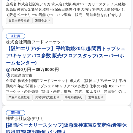
企業名 株式会社阪急デリカ 求人名 [大阪,兵庫/ベーカリースタッフ]未経験/
阪急阪神東宝G/希望休取得可/深夜出勤無 仕事の内容 将来の店長候補とし
て阪急ベーカリーの店舗での、パン製造・販売・管理業務をお任せしま
す。まずはパンづくりや接客など、基本業務の経験を経てマネジメント業
業界未経験歓迎
退職金あり
務などの店舗運営にも携わっていただきます。 【具体的には】生地の準備
（解凍・ホイロなど）/分割⇒成型⇒焼成⇒仕上げ/接客＆販売業務/売り場
づくり/製造計画/発注業務/売上管理/アルバイト育成など ～店舗内で成型・
正社員
焼成・仕上げを行うため、おいしいパンが作れるかはスタッフの腕の見せ
株式会社関西フードマーケット
どころです！～ 【キャリアパス】一人で店舗をまわせるようになれば、最
【阪神エリア/チーフ】平均勤続20年超/関西トップシェ
短で半年で店長になった方もいらっしゃいます。 募集職種 [大阪,兵庫/ベー
ア/キャリアパス多数 販売/フロアスタッフ(スーパー/ホ
カリースタッフ]未経験/阪急阪神東宝G/希望休取得可/深夜出勤無
ームセンター)
30万円～36万6000円
月給
兵庫県西宮市
企業名 株式会社関西フードマーケット 求人名 【阪神エリア/チーフ】平均
勤続20年超/関西トップシェア/キャリアパス多数◎ 仕事の内容 ■スーパー
マーケットの各売場（野菜・果物、鮮魚、精肉、加工食品、惣菜等）の責
任者としてご勤務いただきます。将来的には適性を考慮の上、様々な部署
業界未経験歓迎
資格取得支援あり
時短勤務あり
退職金あり
にてご活躍頂けるキャリアパスがあります。 まずは、自店の顧客や販売動
向の把握を通じて、当社店舗でのお仕事に慣れていただくことからスター
トしますが、具体的には店舗売上予算 及び 利益予算達成のために、・販
正社員
売計画、運営計画の立案 ・計画に基づく日々の売場マネジメント ・数値
株式会社阪急デリカ
面、取り組みに対する振り返り ・部門メンバーのシフト管理、労務管理
[福岡/ベーカリースタッフ]阪急阪神東宝G安定性/希望休
といった業務を担当部門内で実践していただきます。 募集職種 【阪神エ
取得可/深夜出勤無 パン職人