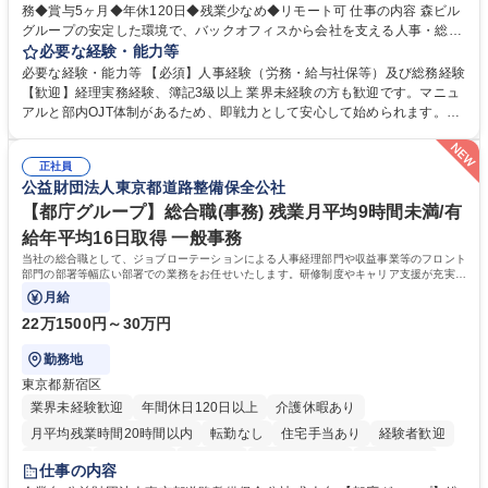
務◆賞与5ヶ月◆年休120日◆残業少なめ◆リモート可 仕事の内容 森ビル
グループの安定した環境で、バックオフィスから会社を支える人事・総務
をお任せします。 労務と総務の業務をバランスよく担当し、ゆくゆくは制
必要な経験・能力等
度改定などのコア業務にも挑戦できる、やりがいある環境です。 ■勤怠管
必要な経験・能力等 【必須】人事経験（労務・給与社保等）及び総務経験
理、給与計算、社会保険手続き、年末調整等の労務管理全般 ■入退社手続
【歓迎】経理実務経験、簿記3級以上 業界未経験の方も歓迎です。マニュ
き、社内規定の改定や人事制度改定などのコア業務 ■社内イベントの企画
アルと部内OJT体制があるため、即戦力として安心して始められます。
運営やその他総務業務全般 ※労務と総務を1：1の割合でお任せ。 入社後
【魅力・やりがい】森ビルGの安定基盤で労務から総務まで幅広く携われ
は部内のOJTを中心に、あなたの経験に合わせて不足している部分はいつ
ます。定型業務に留まらず、社内規定や人事制度の改定など会社のコア業
でも質問・相談できる環境が整っているため、安心して成長できます。 募
正社員
務に挑戦できるため、自身の成長と組織への貢献度をダイレクトに実感で
公益財団法人東京都道路整備保全公社
集職種 【森ビルG】人事・総務◆賞与5ヶ月◆年休120日◆残業少なめ◆
きます。 残業少なめ、週1日リモート可など、ワークライフバランスを保
リモート可
ち長期活躍できる環境です。 「これまでの幅広い経験を活かし、長期的な
【都庁グループ】総合職(事務) 残業月平均9時間未満/有
キャリアを築きたい」という前向きな意欲と挑戦を全力で応援します。 学
給年平均16日取得 一般事務
歴・資格 学歴：大学院 大学 高専 短大 専修学校 高校 語学力： 資格：日商
当社の総合職として、ジョブローテーションによる人事経理部門や収益事業等のフロント
簿記検定1級 日商簿記検定2級 日商簿記検定3級
部門の部署等幅広い部署での業務をお任せいたします。研修制度やキャリア支援が充実し
ております！ ※下記業務詳細
月給
22万1500円～30万円
勤務地
東京都新宿区
業界未経験歓迎
年間休日120日以上
介護休暇あり
月平均残業時間20時間以内
転勤なし
住宅手当あり
経験者歓迎
研修あり
退職金あり
賞与あり
完全週休2日制
交通費支給
仕事の内容
駅近5分以内
資格取得手当あり
食事補助あり