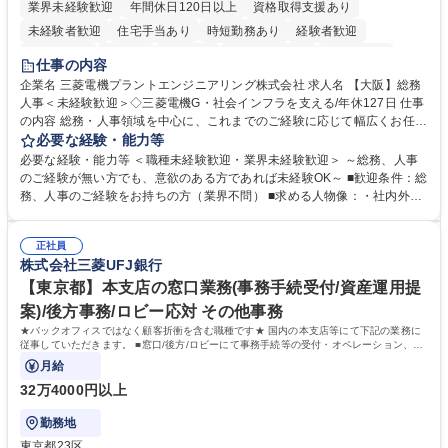
業界未経験歓迎
年間休日120日以上
資格取得支援あり
未経験者歓迎
住宅手当あり
時短勤務あり
経験者歓迎
退職金あり
在宅OK
賞与あり
完全週休2日制
交通費支給
仕事の内容
駅近5分以内
土日祝休み
服装自由
寮・社宅あり
食事補助あり
企業名 三菱電機プラントエンジニアリング株式会社 求人名 【大阪】総務
人事＜未経験歓迎＞◇三菱電機G・社会インフラを支える/年休127日 仕事
の内容 総務・人事領域を中心に、これまでのご経験に応じて幅広くお任せ
します。 ＜具体的には＞ ・総務/人事労務（給与・社保・勤怠管理など）
必要な経験・能力等
・採用・教育研修 ・福利厚生運用 など ※基本的には事務所勤務ですが、
必要な経験・能力等 ＜職種未経験歓迎・業界未経験歓迎＞ ～総務、人事
採用や教育等の業務内容により、関西圏以外への日帰り・宿泊を伴う国内
のご経験が無い方でも、意欲のある方であれば未経験OK～ ■歓迎条件：総
出張もございます。 ※担当業務を持ちつつ、お互いに助け合いながら、総
務、人事のご経験をお持ちの方（業界不問） ■求める人物像：・社内外の
務部という組織として協力しながら進める体制です。 募集職種 【大阪】
関係各部門との調整を率先して行い、業務を円滑に遂行できる協調性やコ
総務人事＜未経験歓迎＞◇三菱電機G・社会インフラを支える/年休127日
ミュニケーション能力を持っている方 ・人事総務領域に興味がありゼネラ
正社員
リスト志向をお持ちの方 学歴・資格 学歴：大学院 大学 語学力： 資格：
株式会社三菱UFJ銀行
【東京都】本支店の窓口業務(事務手続受付/資産運用提
案)/後方事務/ロビー応対 その他事務
★バックオフィスではなく顧客折衝を含む職種です★ 国内の本支店等にて下記の業務に
従事していただきます。 ■窓口/後方/ロビーにて事務手続等の受付・オペレーション、お
客様対応
月給
32万4000円以上
勤務地
東京都23区