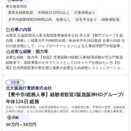
東京都新宿区
業界未経験歓迎
年間休日120日以上
介護休暇あり
月平均残業時間20時間以内
転勤なし
住宅手当あり
経験者歓迎
研修あり
退職金あり
賞与あり
完全週休2日制
交通費支給
仕事の内容
駅近5分以内
資格取得手当あり
食事補助あり
企業名 公益財団法人東京都道路整備保全公社 求人名 【都庁グループ】総
合職（事務）◇残業月平均9時間未満／有給年平均16日取得 仕事の内容 当
社の総合職として、ジョブローテーションによる人事経理部門や収益事業
等のフロント部門の部署等幅広い部署での業務をお任せいたします。研修
必要な経験・能力等
制度やキャリア支援が充実しております！ ※下記業務詳細 【業務詳細】■
必要な経験・能力等 【歓迎】営業経験or総務/人事/経理経験or官公庁職員
管理部門：広報、人事、経理など当公社の運営に係る管理業務 ■収益部
経験者で、道路事業のゼネラリストとしてのキャリアを積みたい方【社
門：駐車場の新規開拓、管理運営、新宿駅西口広場の「イベントコーナ
風】社内関係部署や東京都と連携が必要なため綿密にコミュニケーション
ー」などの管理運営 ■道路部門：整備の急がれる骨格幹線道路や木造住宅
を図っています。 【業務の魅力】■幅広く携われる：総合職（事務）で
密集地域の特定整備路線の用地取得、道路に関する普及啓発事業、都内の
は、駐車場の管理運営や道路用地の取得、公益財団法人の中枢を担う管理
道路施設や道路工事現場の見学ツアー事業 ※入社後は上記いずれかの部門
正社員
部門など多岐に渡る業務を経験できます。 ■様々なプロジェクト：駐車場
北大阪急行電鉄株式会社
へ配属。※業務内容変更の範囲：会社の定める業務 募集職種 【都庁グル
事業の他、新宿駅西口広場内に設置された照明を兼ねた広告「ブライトサ
ープ】総合職（事務）◇残業月平均9時間未満／有給年平均16日取得
イン」の管理運営を行うなど、事業収益を生み出す活動を積極的に行って
【豊中市/総務人事】経験者歓迎!/阪急阪神HDグループ/
います。 学歴・資格 学歴：大学院 大学 高専 短大 専修学校 高校 語学力：
年休124日 総務
資格：
当社にて採用関係業務、人材育成業務を中心に、中期経営計画・予算等の管理、設備投資
計画等の策定、さらに社内の重要会議の運営等、経営の根幹となる幅広い総務人事業務全
般を担当していただきます。
月給
30万円～38万円