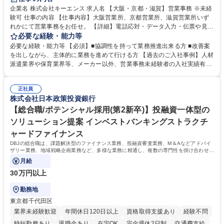
企業名 株式会社キーエンス 求人名 【大阪・京都・滋賀】営業事務 ※未経
験可 仕事の内容 【仕事内容】大阪営業所、京都営業所、滋賀営業所いず
れかにて営業事務をお任せ。 【詳細】電話応対・データ入力・伝票や見積
の作成・カタログ送付・来客対応・営業所内で発生する事務業務や業務改
必要な経験・能力等
善をお任せ。 【教育制度】ご入社後、育成担当とペアになりながらOJTに
必要な経験・能力等 【必須】■協調性を持って業務推進出来る方 ■改善案
て業務を覚えていただくことが可能です。業務システムがきちんと構築さ
を出しながら、主体的に業務を進めて行ける方 【過去のご入社事例】人材
れているため、スムーズに仕事に慣れることができる環境です。また、
派遣業界や保育業界等、メーカー以外、営業事務未経験者の入社実績有
「チームで成果を出す文化」があり、良いやり方を積極的に共有しながら
【当社の事務職について】単なる事務ではなく主体性を発揮したサポート
常に改善を目指す風土のため、安心して業務に取り組んでいただけます。
により、キーエンスの付加価値向上に貢献します。ベースの定型業務に加
募集職種 【大阪・京都・滋賀】営業事務 ※未経験可
正社員
えて、お客様や社員の状況に合わせ、能動的なサポート、改善の動きも期
株式会社日本政策投資銀行
待され。組織を支えるスペシャリストとして、チームに貢献し、結果的に
社員から頼られる存在になることができます。平均19:30の退勤以降の業
【総合職/ポテンシャル採用(第2新卒)】投融資一体型の
務の持ち帰りも禁止されており、メリハリのある働き方となります。 学
ソリューション提案 インベストバンキングストラクチ
歴・資格 学歴：大学院 大学 高専 短大 語学力： 資格：
ャードファイナンス
DBJの総合職は、課題解決型のファイナンス業務、投融資審査業務、M＆Aなどアドバイ
ザリー業務、地域戦略企画業務など、多様な業務に精通し、複数の専門性を掛け合わせて
広く社会に貢献していく職種です。
月給
30万円以上
勤務地
東京都千代田区
業界未経験歓迎
年間休日120日以上
資格取得支援あり
経験不問
時短勤務あり
退職金あり
在宅OK
完全週休2日制
交通費支給