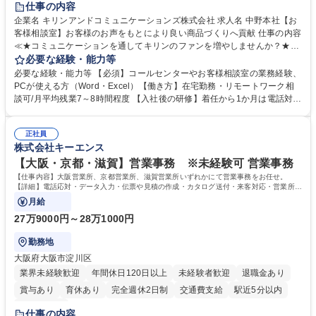
仕事の内容
企業名 キリンアンドコミュニケーションズ株式会社 求人名 中野本社【お
客様相談室】お客様のお声をもとにより良い商品づくりへ貢献 仕事の内容
≪★コミュニケーションを通してキリンのファンを増やしませんか？★≫
お客様のお声をより良い商品づくりに活かしていく上で、窓口となるお客
必要な経験・能力等
様相談室でのお仕事です。 日々お客様からいただくキリングループへのご
必要な経験・能力等 【必須】コールセンターやお客様相談室の業務経験、
意見を、企業活動に活かしています。お客様からの声に迅速かつ誠意をも
PCが使える方（Word・Excel）【働き方】在宅勤務・リモートワーク相
って対応、情報提供するとともにグループ内活動に反映しています。 【具
談可/月平均残業7～8時間程度 【入社後の研修】着任から1か月は電話対応
体的には】電話応対、メール、お手紙対応、ご指摘品調査報告書作成、有
のOJTを中心に実施し、電話対応に慣れた段階でメール・手紙のOJTを実
人チャットボット対応など。 【1日の対応件数】■電話：月間一人当たり
施する予定です。独り立ち以降もしっかりフォローする体制を整えていま
平均100件前後■メール・手紙：同上40件前後 募集職種 中野本社【お客様
正社員
すのでご安心ください。 【当社について】キリングループの広報機能を担
株式会社キーエンス
相談室】お客様のお声をもとにより良い商品づくりへ貢献
う会社として、お客様との出会いを大切にし、磨き上げたホスピタリティ
を込めてコミュニケーションをとりながら広報関連業務を行っておりま
【大阪・京都・滋賀】営業事務 ※未経験可 営業事務
す。 学歴・資格 学歴：大学院 大学 高専 短大 専修学校 高校 語学力： 資
【仕事内容】大阪営業所、京都営業所、滋賀営業所いずれかにて営業事務をお任せ。
格：
【詳細】電話応対・データ入力・伝票や見積の作成・カタログ送付・来客対応・営業所内
で発生する事務業務や業務改善をお任せ。
月給
27万9000円～28万1000円
勤務地
大阪府大阪市淀川区
業界未経験歓迎
年間休日120日以上
未経験者歓迎
退職金あり
賞与あり
育休あり
完全週休2日制
交通費支給
駅近5分以内
土日祝休み
仕事の内容