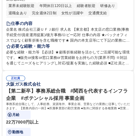
業界未経験歓迎
年間休日120日以上
経験者歓迎
研修あり
退職金あり
完全週休2日制
女性が活躍中
交通費支給
土日祝休み
仕事の内容
企業名 株式会社三菱ＵＦＪ銀行 求人名 【東京都】本支店の窓口業務(事務
手続受付/資産運用提案)/後方事務/ロビー応対 仕事の内容 ★バックオフィ
スではなく顧客折衝を含む職種です★ 国内の本支店等にて下記の業務に従
事していただきます。 ■窓口/後方/ロビーにて事務手続等の受付・オペレ
必要な経験・能力等
ーション、お客様対応 ■窓口にて、ご来店された個人のお客様に対して金
必要な経験・能力等 【必須】★顧客折衝経験を活かしてご活躍可能な環境
融商品のご提案 ■効率的な事務運用の検討・構築等 ≪業務紹介：ご応募前
です。 ■販売or接客or窓口業務or営業経験をお持ちの方(業界不問) ※対話
に必ずご覧ください≫ ※記事 https://www.mysite.bk.mufg.jp/career/circle/
を通じてニーズをヒアリングし対応/提案を実施した経験必須 ■正社員とし
article17/ ※動画 https://youtu.be/H-S7HaJqqbg 募集職種 【東京都】本支
ての就業経験1年以上 【歓迎】■金融業界での就業経験■銀行での預金為替
店の窓口業務(事務手続受付/資産運用提案)/後方事務/ロビー応対
事務経験 ■金融商品の提案・販売経験 ≪魅力≫研修やOJT環境が整ってい
正社員
るので安心して入行いただけます。 幅広いキャリアの選択肢があり、公募
大阪ガス株式会社
や社内副業等を活用し、 一人ひとりが挑戦できるカルチャーが浸透してい
ます。 学歴・資格 学歴：大学院 大学 高専 短大 専修学校 高校 語学力：
【第二新卒】事務系総合職 #関西を代表するインフラ
資格：
企業 #ポテンシャル採用 事業企画
事務系総合職として、人事総務、資源海外、事業企画、営業などの業務に従事していただ
きます。 【業務内容の一例】■所属事業部の勤労業務 ■海外に関係する各種業務 ■営業部
門の企画スタッフ、ルート営業
月給
22万7000円以上
勤務地