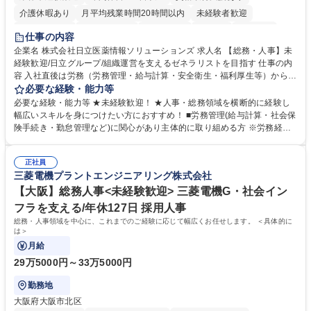
介護休暇あり
月平均残業時間20時間以内
未経験者歓迎
住宅手当あり
時短勤務あり
退職金あり
在宅OK
賞与あり
仕事の内容
育休あり
完全週休2日制
交通費支給
土日祝休み
寮・社宅あり
企業名 株式会社日立医薬情報ソリューションズ 求人名 【総務・人事】未
経験歓迎/日立グループ/組織運営を支えるゼネラリストを目指す 仕事の内
容 入社直後は労務（労務管理・給与計算・安全衛生・福利厚生等）からお
任せいたします。将来は総務・採用・教育業務へ守備範囲を広げ、組織運
必要な経験・能力等
営を支えるゼネラリストをめざせます。 ・初期業務：労働時間管理、給与
必要な経験・能力等 ★未経験歓迎！ ★人事・総務領域を横断的に経験し
計算、社会保険対応、福利厚生管理、安全衛生、健康経営推進等をお任せ
幅広いスキルを身につけたい方におすすめ！ ■労務管理(給与計算・社会保
します。ご経験に応じて、休職者管理など、幅広く経験を積んでいただき
険手続き・勤怠管理など)に関心があり主体的に取り組める方 ※労務経験
ます。 ・将来的な広がり：総務・採用・教育・税務対応・経営企画等。
者は早期にご活躍いただけます。 ■チームで仕事を推進できる方■将来は
★メンバーがマンツーマンで丁寧に教えるため、ご経験が浅くても安心！
マネジメント職として活躍したい 【尚可】■人事、労務、採用、教育業務
幅広く経験を積みたい意欲がある方に最適な環境です。 募集職種 【総
正社員
のご経験 ■労務管理（給与計算・社会保険手続き・勤怠管理など）の経験
三菱電機プラントエンジニアリング株式会社
務・人事】未経験歓迎/日立グループ/組織運営を支えるゼネラリストを目
■衛生管理者の資格をお持ちの方 学歴・資格 学歴：大学院 大学 高専 短大
指す
専修学校 高校 語学力： 資格：
【大阪】総務人事<未経験歓迎> 三菱電機G・社会イン
フラを支える/年休127日 採用人事
総務・人事領域を中心に、これまでのご経験に応じて幅広くお任せします。 ＜具体的に
は＞
月給
29万5000円～33万5000円
勤務地
大阪府大阪市北区