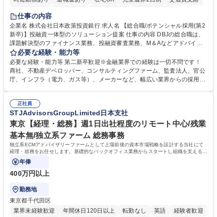
駅近5分以内
土日祝休み
第二新卒歓迎
寮・社宅あり
仕事の内容
食事補助あり
託児所あり
企業名 株式会社日本政策投資銀行 求人名 【総合職/ポテンシャル採用(第2
新卒)】投融資一体型のソリューション提案 仕事の内容 DBJの総合職は、
課題解決型のファイナンス業務、投融資審査業務、M＆Aなどアドバイザ
リー業務、地域戦略企画業務など、多様な業務に精通し、複数の専門性を
必要な経験・能力等
掛け合わせて広く社会に貢献していく職種です。 入社後は、横断的なロー
必要な経験・能力等 第二新卒歓迎※金融業界での経験は一切不問です！
テーションを経て適性や専門性に応じたキャリアを形成していただきま
商社、不動産デベロッパー、コンサルティングファーム、監査法人、官公
す。総合職として入社いただき、下記いずれかの部門でご活躍いただきま
庁、インフラ（電力、ガス等）、メーカーなど、幅広い業界からの採用実
す。※未経験の方に関しては、入行後3ヶ月間の金融の実務を学んでいた
績があります。 ＜求める人物像＞DBJでは、強い社会的使命感をもち、今
だく研修を準備しております。 ・法人RM業務・金融機能業務・コーポレ
後の日本のあり方を俯瞰する総合性と、金融分野のフロンティアを切り拓
ート・ナレッジ業務 ※それぞれの業務内容に関しては、別途その他労働条
正社員
く高い志を併せもった人材を求めています。ポテンシャル採用（第2新
STJAdvisorsGroupLimited日本支社
件備考欄に記載 募集職種 【総合職/ポテンシャル採用(第2新卒)】投融資一
卒）では、金融業界での経験や知識を問いません。新たな時代を見据え
体型のソリューション提案
て、複雑化する社会課題の解決に向けて先鞭をつける役割を担いたい、と
東京【経理・総務】週1日出社程度のリモート中心/残業
いう気概をお持ちの方を心待ちにしています。 学歴・資格 学歴：大学院
基本無/独立系ファーム 総務事務
大学 語学力： 資格：
独立系ECMアドバイザリーファームとして上場前後の資本市場戦略を設計する当社にて
経理・総務をお任せします。基礎的なバックオフィス業務からスタートし組織を支える専
任担当として広く活躍できる環境です。
年俸
400万円以上
勤務地
東京都千代田区
業界未経験歓迎
年間休日120日以上
転勤なし
英語
経験者歓迎