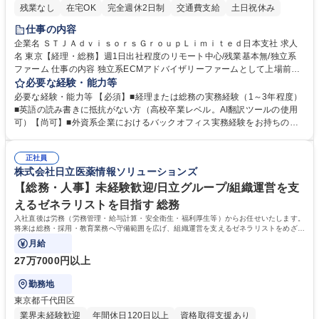
残業なし
在宅OK
完全週休2日制
交通費支給
土日祝休み
仕事の内容
企業名 ＳＴＪＡｄｖｉｓｏｒｓＧｒｏｕｐＬｉｍｉｔｅｄ日本支社 求人
名 東京【経理・総務】週1日出社程度のリモート中心/残業基本無/独立系
ファーム 仕事の内容 独立系ECMアドバイザリーファームとして上場前後
の資本市場戦略を設計する当社にて経理・総務をお任せします。基礎的な
必要な経験・能力等
バックオフィス業務からスタートし組織を支える専任担当として広く活躍
必要な経験・能力等 【必須】■経理または総務の実務経験（1～3年程度）
できる環境です。 ■日常経理、月次および年次決算サポート業務 ■本国
■英語の読み書きに抵抗がない方（高校卒業レベル。AI翻訳ツールの使用
（グローバル）との英文メール対応（AI翻訳ツール等を使用しての対応で
可）【尚可】■外資系企業におけるバックオフィス実務経験をお持ちの方
問題ございません） ■オフィス環境整備、郵便物の発送・受取等の総務業
【必須・尚可要件】簿記などの特別な資格や、TOEIC等のスコアは求めて
務全般 ■その他バックオフィス関連サポート ※ご経験に合わせて無理なく
おりません。日々の事務処理を丁寧かつ正確に行える方を歓迎します。
業務をお任せします。残業も基本的には発生せず、ご自身のペースで業務
正社員
【働き方について】現在は週4日程度の在宅勤務を実施しており、ワーク
株式会社日立医薬情報ソリューションズ
を進めやすく定着率の高い環境です。 募集職種 東京【経理・総務】週1日
ライフバランスを重視する方に最適な環境です（フルリモートも面接で相
出社程度のリモート中心/残業基本無/独立系ファーム
談可）。【求める人物像】幅広いバックオフィス業務に柔軟に対応でき、
【総務・人事】未経験歓迎/日立グループ/組織運営を支
社内外と円滑にコミュニケーションを取りながら業務を推進できる方 学
えるゼネラリストを目指す 総務
歴・資格 学歴：大学院 大学 高専 短大 専修学校 高校 語学力： 資格：
入社直後は労務（労務管理・給与計算・安全衛生・福利厚生等）からお任せいたします。
将来は総務・採用・教育業務へ守備範囲を広げ、組織運営を支えるゼネラリストをめざせ
ます。
月給
27万7000円以上
勤務地
東京都千代田区
業界未経験歓迎
年間休日120日以上
資格取得支援あり