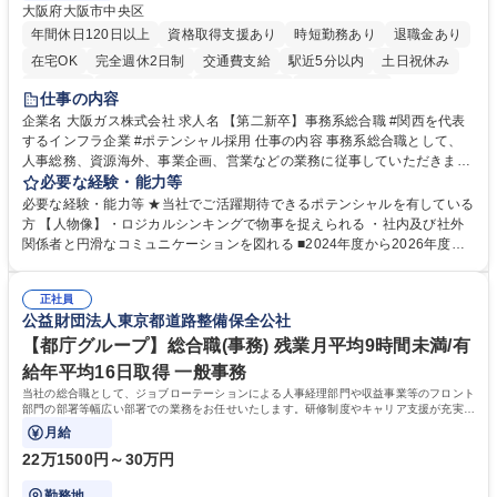
大阪府大阪市中央区
年間休日120日以上
資格取得支援あり
時短勤務あり
退職金あり
在宅OK
完全週休2日制
交通費支給
駅近5分以内
土日祝休み
服装自由
第二新卒歓迎
寮・社宅あり
食事補助あり
仕事の内容
企業名 大阪ガス株式会社 求人名 【第二新卒】事務系総合職 #関西を代表
するインフラ企業 #ポテンシャル採用 仕事の内容 事務系総合職として、
人事総務、資源海外、事業企画、営業などの業務に従事していただきま
す。 【業務内容の一例】■所属事業部の勤労業務 ■海外に関係する各種業
必要な経験・能力等
務 ■営業部門の企画スタッフ、ルート営業 【キャリアパス】入社後の配属
必要な経験・能力等 ★当社でご活躍期待できるポテンシャルを有している
ポジションで一定期間ご活躍頂いた後、本人の適性及び将来のキャリアを
方 【人物像】・ロジカルシンキングで物事を捉えられる ・社内及び社外
鑑みてジョブローテーションを行います。 【育成】OJTでの現場育成や研
関係者と円滑なコミュニケーションを図れる ■2024年度から2026年度ま
修カリキュラムを通じて、Daigasグループの業務で必要となる知識につい
での3ヵ年を対象とする「Daigasグループ中期経営計画2026」を策定しま
て学んでいただきます。 募集職種 【第二新卒】事務系総合職 #関西を代
した。https://www.osakagas.co.jp/company/press/pr2024/1777576_564
表するインフラ企業 #ポテンシャル採用
正社員
72.html ■エネルギーセキュリティの不安定化や気候変動による自然災害の
公益財団法人東京都道路整備保全公社
甚大化など、これまで以上に社会課題解決の重要性が高まっています。
「未来の日常」の創造に向けて持続可能な社会の実現に貢献してまいりま
【都庁グループ】総合職(事務) 残業月平均9時間未満/有
す。 学歴・資格 学歴：大学院 大学 語学力： 資格：
給年平均16日取得 一般事務
当社の総合職として、ジョブローテーションによる人事経理部門や収益事業等のフロント
部門の部署等幅広い部署での業務をお任せいたします。研修制度やキャリア支援が充実し
ております！ ※下記業務詳細
月給
22万1500円～30万円
勤務地