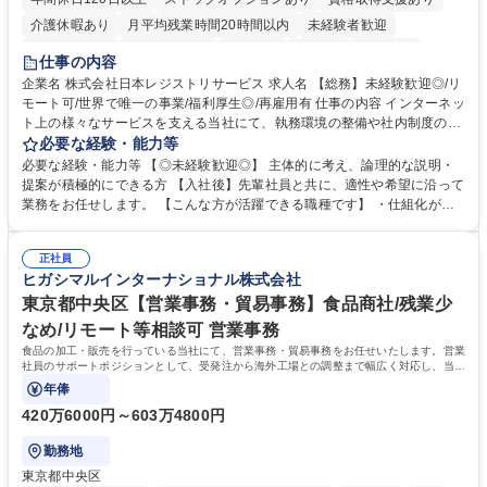
介護休暇あり
月平均残業時間20時間以内
未経験者歓迎
住宅手当あり
時短勤務あり
研修あり
在宅OK
賞与あり
仕事の内容
完全週休2日制
交通費支給
駅近5分以内
土日祝休み
服装自由
企業名 株式会社日本レジストリサービス 求人名 【総務】未経験歓迎◎/リ
モート可/世界で唯一の事業/福利厚生◎/再雇用有 仕事の内容 インターネッ
ト上の様々なサービスを支える当社にて、執務環境の整備や社内制度の検
討、イベント運営などの幅広い業務を担当し、間接的に会社の生産性向上
必要な経験・能力等
や成長に貢献している部署です。 会社の全メンバーが安心して長く成果を
必要な経験・能力等 【◎未経験歓迎◎】 主体的に考え、論理的な説明・
発揮できる環境を整えるために、毎日のメンテナンスや維持管理に加え、
提案が積極的にできる方 【入社後】先輩社員と共に、適性や希望に沿って
新たな施策検討を積極的に行っていただき、会社全体を巻き込み課題解決
業務をお任せします。 【こんな方が活躍できる職種です】 ・仕組化が好
を推進。 ・オフィス運営：執務環境の整備・物品管理・社内規定整備/改
き/得意・協働の姿勢を持っている・優先順位付け、マルチタスクが得意・
善・イベント企画/運営・非常時の対応 など、本人の希望や適性によって
様々な立場で物事を考えられる・定型業務だけでなく突発的な出来事にも
幅広い業務の体得が可能で、多様なキャリアパスを描くことも可能です。
正社員
対処できる・新しいことに興味関心がある 【魅力】■自己啓発支援：資格
ヒガシマルインターナショナル株式会社
募集職種 【総務】未経験歓迎◎/リモート可/世界で唯一の事業/福利厚生◎/
取得や通信教育など費用の80%（年間25万円まで）を補助 ■住宅手当：家
再雇用有
賃の50%（月額7万円まで）を補助 学歴・資格 学歴：大学院 大学 語学
東京都中央区【営業事務・貿易事務】食品商社/残業少
力： 資格：
なめ/リモート等相談可 営業事務
食品の加工・販売を行っている当社にて、営業事務・貿易事務をお任せいたします。営業
社員のサポートポジションとして、受発注から海外工場との調整まで幅広く対応し、当社
事業の根幹を支えていただきます。
年俸
420万6000円～603万4800円
勤務地
東京都中央区