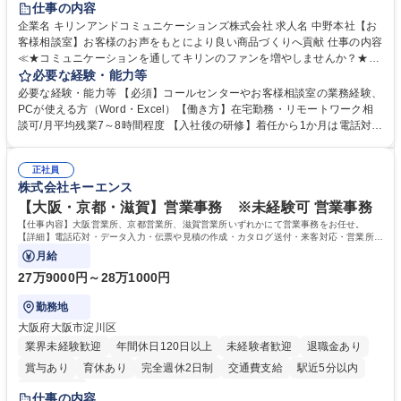
仕事の内容
企業名 キリンアンドコミュニケーションズ株式会社 求人名 中野本社【お
客様相談室】お客様のお声をもとにより良い商品づくりへ貢献 仕事の内容
≪★コミュニケーションを通してキリンのファンを増やしませんか？★≫
お客様のお声をより良い商品づくりに活かしていく上で、窓口となるお客
必要な経験・能力等
様相談室でのお仕事です。 日々お客様からいただくキリングループへのご
必要な経験・能力等 【必須】コールセンターやお客様相談室の業務経験、
意見を、企業活動に活かしています。お客様からの声に迅速かつ誠意をも
PCが使える方（Word・Excel）【働き方】在宅勤務・リモートワーク相
って対応、情報提供するとともにグループ内活動に反映しています。 【具
談可/月平均残業7～8時間程度 【入社後の研修】着任から1か月は電話対応
体的には】電話応対、メール、お手紙対応、ご指摘品調査報告書作成、有
のOJTを中心に実施し、電話対応に慣れた段階でメール・手紙のOJTを実
人チャットボット対応など。 【1日の対応件数】■電話：月間一人当たり
施する予定です。独り立ち以降もしっかりフォローする体制を整えていま
平均100件前後■メール・手紙：同上40件前後 募集職種 中野本社【お客様
正社員
すのでご安心ください。 【当社について】キリングループの広報機能を担
株式会社キーエンス
相談室】お客様のお声をもとにより良い商品づくりへ貢献
う会社として、お客様との出会いを大切にし、磨き上げたホスピタリティ
を込めてコミュニケーションをとりながら広報関連業務を行っておりま
【大阪・京都・滋賀】営業事務 ※未経験可 営業事務
す。 学歴・資格 学歴：大学院 大学 高専 短大 専修学校 高校 語学力： 資
【仕事内容】大阪営業所、京都営業所、滋賀営業所いずれかにて営業事務をお任せ。
格：
【詳細】電話応対・データ入力・伝票や見積の作成・カタログ送付・来客対応・営業所内
で発生する事務業務や業務改善をお任せ。
月給
27万9000円～28万1000円
勤務地
大阪府大阪市淀川区
業界未経験歓迎
年間休日120日以上
未経験者歓迎
退職金あり
賞与あり
育休あり
完全週休2日制
交通費支給
駅近5分以内
土日祝休み
仕事の内容