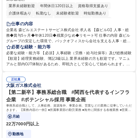
業界未経験歓迎
年間休日120日以上
資格取得支援あり
介護休暇あり
転勤なし
未経験者歓迎
時短勤務あり
経験者歓迎
退職金あり
在宅OK
賞与あり
育休あり
仕事の内容
完全週休2日制
交通費支給
長期歓迎
駅近5分以内
土日祝休み
企業名 森ビルエステートサービス株式会社 求人名 【森ビルG】人事・総
務◆賞与5ヶ月◆年休120日◆残業少なめ◆リモート可 仕事の内容 森ビル
グループの安定した環境で、バックオフィスから会社を支える人事・総務
をお任せします。 労務と総務の業務をバランスよく担当し、ゆくゆくは制
必要な経験・能力等
度改定などのコア業務にも挑戦できる、やりがいある環境です。 ■勤怠管
必要な経験・能力等 【必須】人事経験（労務・給与社保等）及び総務経験
理、給与計算、社会保険手続き、年末調整等の労務管理全般 ■入退社手続
【歓迎】経理実務経験、簿記3級以上 業界未経験の方も歓迎です。マニュ
き、社内規定の改定や人事制度改定などのコア業務 ■社内イベントの企画
アルと部内OJT体制があるため、即戦力として安心して始められます。
運営やその他総務業務全般 ※労務と総務を1：1の割合でお任せ。 入社後
【魅力・やりがい】森ビルGの安定基盤で労務から総務まで幅広く携われ
は部内のOJTを中心に、あなたの経験に合わせて不足している部分はいつ
ます。定型業務に留まらず、社内規定や人事制度の改定など会社のコア業
でも質問・相談できる環境が整っているため、安心して成長できます。 募
正社員
務に挑戦できるため、自身の成長と組織への貢献度をダイレクトに実感で
大阪ガス株式会社
集職種 【森ビルG】人事・総務◆賞与5ヶ月◆年休120日◆残業少なめ◆
きます。 残業少なめ、週1日リモート可など、ワークライフバランスを保
リモート可
ち長期活躍できる環境です。 「これまでの幅広い経験を活かし、長期的な
【第二新卒】事務系総合職 #関西を代表するインフラ
キャリアを築きたい」という前向きな意欲と挑戦を全力で応援します。 学
企業 #ポテンシャル採用 事業企画
歴・資格 学歴：大学院 大学 高専 短大 専修学校 高校 語学力： 資格：日商
事務系総合職として、人事総務、資源海外、事業企画、営業などの業務に従事していただ
簿記検定1級 日商簿記検定2級 日商簿記検定3級
きます。 【業務内容の一例】■所属事業部の勤労業務 ■海外に関係する各種業務 ■営業部
門の企画スタッフ、ルート営業
月給
22万7000円以上
勤務地