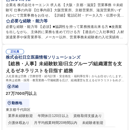
企業名 株式会社キーエンス 求人名 【大阪・京都・滋賀】営業事務 ※未経
験可 仕事の内容 【仕事内容】大阪営業所、京都営業所、滋賀営業所いず
れかにて営業事務をお任せ。 【詳細】電話応対・データ入力・伝票や見積
の作成・カタログ送付・来客対応・営業所内で発生する事務業務や業務改
必要な経験・能力等
善をお任せ。 【教育制度】ご入社後、育成担当とペアになりながらOJTに
必要な経験・能力等 【必須】■協調性を持って業務推進出来る方 ■改善案
て業務を覚えていただくことが可能です。業務システムがきちんと構築さ
を出しながら、主体的に業務を進めて行ける方 【過去のご入社事例】人材
れているため、スムーズに仕事に慣れることができる環境です。また、
派遣業界や保育業界等、メーカー以外、営業事務未経験者の入社実績有
「チームで成果を出す文化」があり、良いやり方を積極的に共有しながら
【当社の事務職について】単なる事務ではなく主体性を発揮したサポート
常に改善を目指す風土のため、安心して業務に取り組んでいただけます。
により、キーエンスの付加価値向上に貢献します。ベースの定型業務に加
募集職種 【大阪・京都・滋賀】営業事務 ※未経験可
正社員
えて、お客様や社員の状況に合わせ、能動的なサポート、改善の動きも期
株式会社日立医薬情報ソリューションズ
待され。組織を支えるスペシャリストとして、チームに貢献し、結果的に
社員から頼られる存在になることができます。平均19:30の退勤以降の業
【総務・人事】未経験歓迎/日立グループ/組織運営を支
務の持ち帰りも禁止されており、メリハリのある働き方となります。 学
えるゼネラリストを目指す 総務
歴・資格 学歴：大学院 大学 高専 短大 語学力： 資格：
入社直後は労務（労務管理・給与計算・安全衛生・福利厚生等）からお任せいたします。
将来は総務・採用・教育業務へ守備範囲を広げ、組織運営を支えるゼネラリストをめざせ
ます。
月給
27万7000円以上
勤務地
東京都千代田区
業界未経験歓迎
年間休日120日以上
資格取得支援あり
介護休暇あり
月平均残業時間20時間以内
未経験者歓迎
住宅手当あり
時短勤務あり
退職金あり
在宅OK
賞与あり