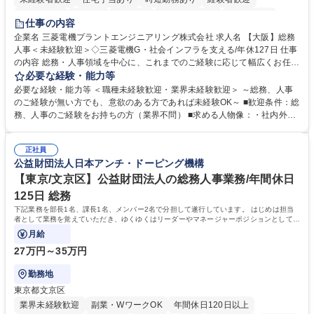
退職金あり
在宅OK
賞与あり
完全週休2日制
交通費支給
仕事の内容
駅近5分以内
土日祝休み
服装自由
寮・社宅あり
食事補助あり
企業名 三菱電機プラントエンジニアリング株式会社 求人名 【大阪】総務
人事＜未経験歓迎＞◇三菱電機G・社会インフラを支える/年休127日 仕事
の内容 総務・人事領域を中心に、これまでのご経験に応じて幅広くお任せ
します。 ＜具体的には＞ ・総務/人事労務（給与・社保・勤怠管理など）
必要な経験・能力等
・採用・教育研修 ・福利厚生運用 など ※基本的には事務所勤務ですが、
必要な経験・能力等 ＜職種未経験歓迎・業界未経験歓迎＞ ～総務、人事
採用や教育等の業務内容により、関西圏以外への日帰り・宿泊を伴う国内
のご経験が無い方でも、意欲のある方であれば未経験OK～ ■歓迎条件：総
出張もございます。 ※担当業務を持ちつつ、お互いに助け合いながら、総
務、人事のご経験をお持ちの方（業界不問） ■求める人物像：・社内外の
務部という組織として協力しながら進める体制です。 募集職種 【大阪】
関係各部門との調整を率先して行い、業務を円滑に遂行できる協調性やコ
総務人事＜未経験歓迎＞◇三菱電機G・社会インフラを支える/年休127日
ミュニケーション能力を持っている方 ・人事総務領域に興味がありゼネラ
正社員
リスト志向をお持ちの方 学歴・資格 学歴：大学院 大学 語学力： 資格：
公益財団法人日本アンチ・ドーピング機構
【東京/文京区】公益財団法人の総務人事業務/年間休日
125日 総務
下記業務を部長1名、課長1名、メンバー2名で分担して遂行しています。 はじめは担当
者として業務を覚えていただき、ゆくゆくはリーダーやマネージャーポジションとして活
躍いただくことを期待しています。
月給
27万円～35万円
勤務地
東京都文京区
業界未経験歓迎
副業・WワークOK
年間休日120日以上