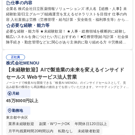
仕事の内容
育休あり
完全週休2日制
交通費支給
土日祝休み
寮・社宅あり
企業名 株式会社日立医薬情報ソリューションズ 求人名 【総務・人事】未
経験歓迎/日立グループ/組織運営を支えるゼネラリストを目指す 仕事の内
容 入社直後は労務（労務管理・給与計算・安全衛生・福利厚生等）からお
任せいたします。将来は総務・採用・教育業務へ守備範囲を広げ、組織運
必要な経験・能力等
営を支えるゼネラリストをめざせます。 ・初期業務：労働時間管理、給与
必要な経験・能力等 ★未経験歓迎！ ★人事・総務領域を横断的に経験し
計算、社会保険対応、福利厚生管理、安全衛生、健康経営推進等をお任せ
幅広いスキルを身につけたい方におすすめ！ ■労務管理(給与計算・社会保
します。ご経験に応じて、休職者管理など、幅広く経験を積んでいただき
険手続き・勤怠管理など)に関心があり主体的に取り組める方 ※労務経験
ます。 ・将来的な広がり：総務・採用・教育・税務対応・経営企画等。
者は早期にご活躍いただけます。 ■チームで仕事を推進できる方■将来は
★メンバーがマンツーマンで丁寧に教えるため、ご経験が浅くても安心！
マネジメント職として活躍したい 【尚可】■人事、労務、採用、教育業務
幅広く経験を積みたい意欲がある方に最適な環境です。 募集職種 【総
正社員
のご経験 ■労務管理（給与計算・社会保険手続き・勤怠管理など）の経験
株式会社MENOU
務・人事】未経験歓迎/日立グループ/組織運営を支えるゼネラリストを目
■衛生管理者の資格をお持ちの方 学歴・資格 学歴：大学院 大学 高専 短大
指す
専修学校 高校 語学力： 資格：
【未経験歓迎】AIで製造業の未来を変えるインサイド
セールス Webサービス法人営業
ノーコードで検査AIを開発できる「検査AI MENOU」のインサイドセールスとして、見
込み顧客の獲得から商談機会の創出までを担っていただきます。マーケティングとフィー
ルドセールスをつなぐ役割として、
月給
45万8000円以上
勤務地
東京都中央区
業界未経験歓迎
副業・WワークOK
年間休日120日以上
月平均残業時間20時間以内
転勤なし
未経験者歓迎