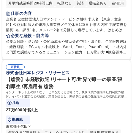
月平均残業時間20時間以内
転勤なし
英語
退職金あり
在宅OK
賞与あり
育休あり
完全週休2日制
交通費支給
土日祝休み
仕事の内容
食事補助あり
企業名 公益財団法人日本アンチ・ドーピング機構 求人名 【東京／文京
区】公益財団法人の総務人事業務／年間休日125日 仕事の内容 下記業務を
部長1名、課長1名、メンバー2名で分担して遂行しています。 はじめは担
当者として業務を覚えていただき、ゆくゆくはリーダーやマネージャーポ
必要な経験・能力等
ジションとして活躍いただくことを期待しています。 【総務・人事グルー
必要な経験・能力等 ・公的助成金や補助金の申請・四半期、年間報告経験
プの業務内容】 ・人事制度関連 ・採用活動 ・教育研修の企画、実行 ・勤
・総務経験 ・PCスキル中級以上（Word、Excel、PowerPoint） ・社内外
怠管理 ・官公庁への各種提出 ・法定の会議運営（評議員会、理事会） ・
と円滑な調整ができるコミュニケーション能力 ・口が堅い方 ■歓迎要件
コンプライアンス ・内部規程やルールの管理、整備、文書管理 ・契約関
・採用業務経験 ・英語に抵抗がない方 ・営業経験 学歴・資格 学歴：大学
連 ・衛生管理 ・防災関連・公的助成金の管理・オフィス、ファシリティ
院 大学 高専 短大 専修学校 高校 語学力： 資格：
管理 ・福利厚生関連 ・職員からの問合せ、相談対応 ・その他日常の総務
正社員
株式会社日本レジストリサービス
業務全般 募集職種 【東京／文京区】公益財団法人の総務人事業務／年間
休日125日
【総務】未経験歓迎 /リモート可/世界で唯一の事業/福
利厚生 /再雇用有 総務
インターネット上の様々なサービスを支える当社にて、執務環境の整備や社内制度の検
討、イベント運営などの幅広い業務を担当し、間接的に会社の生産性向上や成長に貢献し
ている部署です。
月給
27万6000円以上
勤務地
東京都千代田区
年間休日120日以上
ストックオプションあり
資格取得支援あり