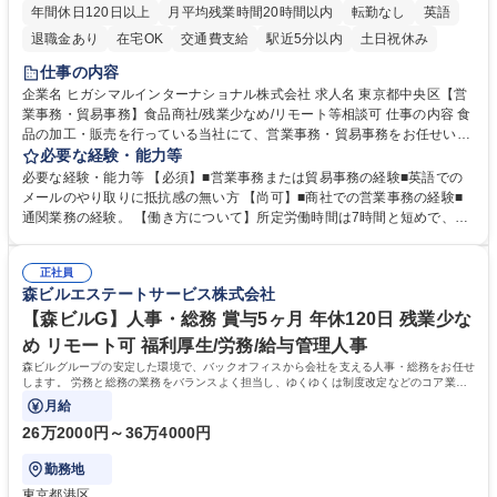
年間休日120日以上
月平均残業時間20時間以内
転勤なし
英語
退職金あり
在宅OK
交通費支給
駅近5分以内
土日祝休み
仕事の内容
企業名 ヒガシマルインターナショナル株式会社 求人名 東京都中央区【営
業事務・貿易事務】食品商社/残業少なめ/リモート等相談可 仕事の内容 食
品の加工・販売を行っている当社にて、営業事務・貿易事務をお任せいた
します。営業社員のサポートポジションとして、受発注から海外工場との
必要な経験・能力等
調整まで幅広く対応し、当社事業の根幹を支えていただきます。 ■受発注
必要な経験・能力等 【必須】■営業事務または貿易事務の経験■英語での
業務、請求書発行 ■海外工場とのスケジュール調整 ■在庫管理 ■輸入書類
メールのやり取りに抵抗感の無い方 【尚可】■商社での営業事務の経験■
の確認・作成 ■配送手配 ■通関業者を通して行う輸出入業全般 ■倉庫との
通関業務の経験。 【働き方について】所定労働時間は7時間と短めで、残
倉入れ調整等 ※ゼネラリストとしてのキャリアアップを目指すことが可能
業も月平均20時間以下です。時差出勤制度や週1日のリモート勤務も相談
です。単に商品を販売するだけでなく原料の仕入れから販売までをトータ
可能で、ワークライフバランスを保ち長期就業しやすい環境です。 【当社
ルプロデュースしているため、商品に関わる全ての業務をサポート頂きま
正社員
の強み】1991年の設立以来、外食産業を中心としたお客様の多様なニー
森ビルエステートサービス株式会社
す。 募集職種 東京都中央区【営業事務・貿易事務】食品商社/残業少なめ/
ズに沿った冷凍水産物等の生産・輸入・販売を一貫して手掛けています。
リモート等相談可
自社工場と海外拠点の強固な連携によるワンストップサービスが最大の強
【森ビルG】人事・総務 賞与5ヶ月 年休120日 残業少な
みです。 学歴・資格 学歴：大学院 大学 語学力：英語 資格：
め リモート可 福利厚生/労務/給与管理人事
森ビルグループの安定した環境で、バックオフィスから会社を支える人事・総務をお任せ
します。 労務と総務の業務をバランスよく担当し、ゆくゆくは制度改定などのコア業務
にも挑戦できる、やりがいある環境です。
月給
26万2000円～36万4000円
勤務地
東京都港区