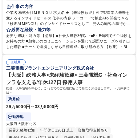
時短勤務あり
経験者歓迎
在宅OK
完全週休2日制
交通費支給
仕事の内容
駅近5分以内
土日祝休み
服装自由
企業名 株式会社ＭＥＮＯＵ 求人名 ★【未経験歓迎】AIで製造業の未来を
変えるインサイドセールス 仕事の内容 ノーコードで検査AIを開発できる
「検査AI MENOU」のインサイドセールスとして、見込み顧客の獲得から
商談機会の創出までを担っていただきます。マーケティングとフィールド
必要な経験・能力等
セールスをつなぐ役割として、 適切なタイミングで顧客とコミュニケーシ
必要な経験・能力等 【必須】■社会人経験3年以上■BtoB領域でのご経験を
ョンを取りながら、受注につながる商談機会の最大化を目指します。 【具
お持ちの方 ■顧客とのコミュニケーションを通じて課題やニーズを引き出
体的な仕事内容】 リードへの電話・メールによるアプローチ/リードナー
した経験 ■チームで連携しながら目標達成に取り組める方 【歓迎】・BtoB
チャリングおよび商談創出/CRMを活用した顧客情報の管理・分析/マーケ
SaaS企業での営業またはインサイドセールス経験 ・製造業向けの営業経
ティング施策と連携したフォローアップ/商談化率向上に向けた改善提案・
験 ・オフライン・オンラインセミナー登壇経験 ・マーケティング施策の
実行/フィールドセールスへの案件連携 募集職種 ★【未経験歓迎】AIで製
正社員
企画・実行経験 ・CRM・リードナーチャリングに関する知見 ・データを
三菱電機プラントエンジニアリング株式会社
造業の未来を変えるインサイドセールス
もとに営業プロセスを改善した経験 学歴・資格 学歴：大学院 大学 高専 短
大 専修学校 高校 語学力： 資格：
【大阪】総務人事<未経験歓迎> 三菱電機G・社会イン
フラを支える/年休127日 採用人事
総務・人事領域を中心に、これまでのご経験に応じて幅広くお任せします。 ＜具体的に
は＞
月給
29万5000円～33万5000円
勤務地
大阪府大阪市北区
業界未経験歓迎
年間休日120日以上
資格取得支援あり
未経験者歓迎
住宅手当あり
時短勤務あり
経験者歓迎