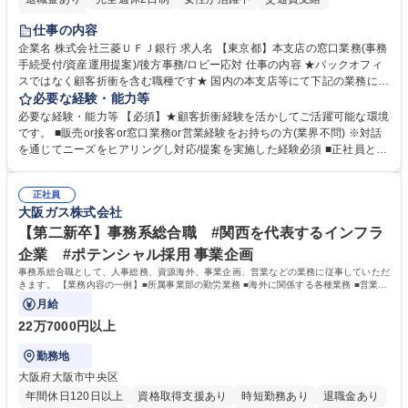
土日祝休み
仕事の内容
企業名 株式会社三菱ＵＦＪ銀行 求人名 【東京都】本支店の窓口業務(事務
手続受付/資産運用提案)/後方事務/ロビー応対 仕事の内容 ★バックオフィ
スではなく顧客折衝を含む職種です★ 国内の本支店等にて下記の業務に従
事していただきます。 ■窓口/後方/ロビーにて事務手続等の受付・オペレ
必要な経験・能力等
ーション、お客様対応 ■窓口にて、ご来店された個人のお客様に対して金
必要な経験・能力等 【必須】★顧客折衝経験を活かしてご活躍可能な環境
融商品のご提案 ■効率的な事務運用の検討・構築等 ≪業務紹介：ご応募前
です。 ■販売or接客or窓口業務or営業経験をお持ちの方(業界不問) ※対話
に必ずご覧ください≫ ※記事 https://www.mysite.bk.mufg.jp/career/circle/
を通じてニーズをヒアリングし対応/提案を実施した経験必須 ■正社員とし
article17/ ※動画 https://youtu.be/H-S7HaJqqbg 募集職種 【東京都】本支
ての就業経験1年以上 【歓迎】■金融業界での就業経験■銀行での預金為替
店の窓口業務(事務手続受付/資産運用提案)/後方事務/ロビー応対
事務経験 ■金融商品の提案・販売経験 ≪魅力≫研修やOJT環境が整ってい
正社員
るので安心して入行いただけます。 幅広いキャリアの選択肢があり、公募
大阪ガス株式会社
や社内副業等を活用し、 一人ひとりが挑戦できるカルチャーが浸透してい
ます。 学歴・資格 学歴：大学院 大学 高専 短大 専修学校 高校 語学力：
【第二新卒】事務系総合職 #関西を代表するインフラ
資格：
企業 #ポテンシャル採用 事業企画
事務系総合職として、人事総務、資源海外、事業企画、営業などの業務に従事していただ
きます。 【業務内容の一例】■所属事業部の勤労業務 ■海外に関係する各種業務 ■営業部
門の企画スタッフ、ルート営業
月給
22万7000円以上
勤務地
大阪府大阪市中央区
年間休日120日以上
資格取得支援あり
時短勤務あり
退職金あり