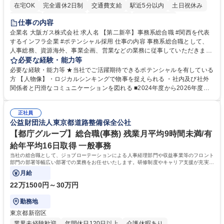
在宅OK
完全週休2日制
交通費支給
駅近5分以内
土日祝休み
服装自由
第二新卒歓迎
寮・社宅あり
食事補助あり
仕事の内容
企業名 大阪ガス株式会社 求人名 【第二新卒】事務系総合職 #関西を代表
するインフラ企業 #ポテンシャル採用 仕事の内容 事務系総合職として、
人事総務、資源海外、事業企画、営業などの業務に従事していただきま
す。 【業務内容の一例】■所属事業部の勤労業務 ■海外に関係する各種業
必要な経験・能力等
務 ■営業部門の企画スタッフ、ルート営業 【キャリアパス】入社後の配属
必要な経験・能力等 ★当社でご活躍期待できるポテンシャルを有している
ポジションで一定期間ご活躍頂いた後、本人の適性及び将来のキャリアを
方 【人物像】・ロジカルシンキングで物事を捉えられる ・社内及び社外
鑑みてジョブローテーションを行います。 【育成】OJTでの現場育成や研
関係者と円滑なコミュニケーションを図れる ■2024年度から2026年度ま
修カリキュラムを通じて、Daigasグループの業務で必要となる知識につい
での3ヵ年を対象とする「Daigasグループ中期経営計画2026」を策定しま
て学んでいただきます。 募集職種 【第二新卒】事務系総合職 #関西を代
した。https://www.osakagas.co.jp/company/press/pr2024/1777576_564
表するインフラ企業 #ポテンシャル採用
正社員
72.html ■エネルギーセキュリティの不安定化や気候変動による自然災害の
公益財団法人東京都道路整備保全公社
甚大化など、これまで以上に社会課題解決の重要性が高まっています。
「未来の日常」の創造に向けて持続可能な社会の実現に貢献してまいりま
【都庁グループ】総合職(事務) 残業月平均9時間未満/有
す。 学歴・資格 学歴：大学院 大学 語学力： 資格：
給年平均16日取得 一般事務
当社の総合職として、ジョブローテーションによる人事経理部門や収益事業等のフロント
部門の部署等幅広い部署での業務をお任せいたします。研修制度やキャリア支援が充実し
ております！ ※下記業務詳細
月給
22万1500円～30万円
勤務地
東京都新宿区
業界未経験歓迎
年間休日120日以上
介護休暇あり