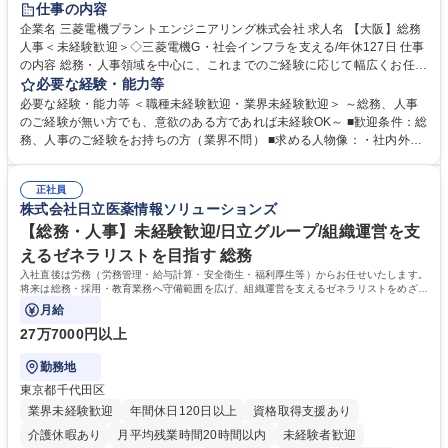
仕事の内容
駅近5分以内
土日祝休み
服装自由
寮・社宅あり
食事補助あり
企業名 三菱電機プラントエンジニアリング株式会社 求人名 【大阪】総務
人事＜未経験歓迎＞◇三菱電機G・社会インフラを支える/年休127日 仕事
の内容 総務・人事領域を中心に、これまでのご経験に応じて幅広くお任せ
します。 ＜具体的には＞ ・総務/人事労務（給与・社保・勤怠管理など）
必要な経験・能力等
・採用・教育研修 ・福利厚生運用 など ※基本的には事務所勤務ですが、
必要な経験・能力等 ＜職種未経験歓迎・業界未経験歓迎＞ ～総務、人事
採用や教育等の業務内容により、関西圏以外への日帰り・宿泊を伴う国内
のご経験が無い方でも、意欲のある方であれば未経験OK～ ■歓迎条件：総
出張もございます。 ※担当業務を持ちつつ、お互いに助け合いながら、総
務、人事のご経験をお持ちの方（業界不問） ■求める人物像：・社内外の
務部という組織として協力しながら進める体制です。 募集職種 【大阪】
関係各部門との調整を率先して行い、業務を円滑に遂行できる協調性やコ
総務人事＜未経験歓迎＞◇三菱電機G・社会インフラを支える/年休127日
ミュニケーション能力を持っている方 ・人事総務領域に興味がありゼネラ
正社員
リスト志向をお持ちの方 学歴・資格 学歴：大学院 大学 語学力： 資格：
株式会社日立医薬情報ソリューションズ
【総務・人事】未経験歓迎/日立グループ/組織運営を支
えるゼネラリストを目指す 総務
入社直後は労務（労務管理・給与計算・安全衛生・福利厚生等）からお任せいたします。
将来は総務・採用・教育業務へ守備範囲を広げ、組織運営を支えるゼネラリストをめざせ
ます。
月給
27万7000円以上
勤務地
東京都千代田区
業界未経験歓迎
年間休日120日以上
資格取得支援あり
介護休暇あり
月平均残業時間20時間以内
未経験者歓迎