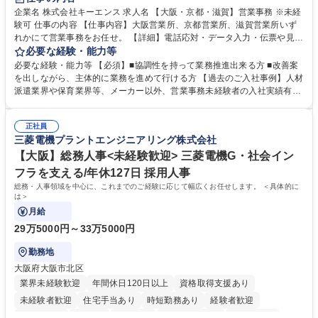
企業名 株式会社キーエンス 求人名 【大阪・京都・滋賀】営業事務 ※未経
験可 仕事の内容 【仕事内容】大阪営業所、京都営業所、滋賀営業所いず
れかにて営業事務をお任せ。 【詳細】電話応対・データ入力・伝票や見積
の作成・カタログ送付・来客対応・営業所内で発生する事務業務や業務改
必要な経験・能力等
善をお任せ。 【教育制度】ご入社後、育成担当とペアになりながらOJTに
必要な経験・能力等 【必須】■協調性を持って業務推進出来る方 ■改善案
て業務を覚えていただくことが可能です。業務システムがきちんと構築さ
を出しながら、主体的に業務を進めて行ける方 【過去のご入社事例】人材
れているため、スムーズに仕事に慣れることができる環境です。また、
派遣業界や保育業界等、メーカー以外、営業事務未経験者の入社実績有
「チームで成果を出す文化」があり、良いやり方を積極的に共有しながら
【当社の事務職について】単なる事務ではなく主体性を発揮したサポート
常に改善を目指す風土のため、安心して業務に取り組んでいただけます。
により、キーエンスの付加価値向上に貢献します。ベースの定型業務に加
募集職種 【大阪・京都・滋賀】営業事務 ※未経験可
正社員
えて、お客様や社員の状況に合わせ、能動的なサポート、改善の動きも期
三菱電機プラントエンジニアリング株式会社
待され。組織を支えるスペシャリストとして、チームに貢献し、結果的に
社員から頼られる存在になることができます。平均19:30の退勤以降の業
【大阪】総務人事<未経験歓迎> 三菱電機G・社会イン
務の持ち帰りも禁止されており、メリハリのある働き方となります。 学
フラを支える/年休127日 採用人事
歴・資格 学歴：大学院 大学 高専 短大 語学力： 資格：
総務・人事領域を中心に、これまでのご経験に応じて幅広くお任せします。 ＜具体的に
は＞
月給
29万5000円～33万5000円
勤務地
大阪府大阪市北区
業界未経験歓迎
年間休日120日以上
資格取得支援あり
未経験者歓迎
住宅手当あり
時短勤務あり
経験者歓迎
退職金あり
在宅OK
賞与あり
完全週休2日制
交通費支給