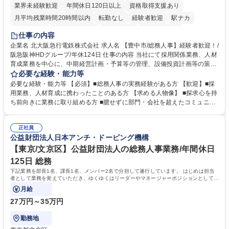
業界未経験歓迎
年間休日120日以上
資格取得支援あり
月平均残業時間20時間以内
転勤なし
経験者歓迎
駅ナカ
退職金あり
完全週休2日制
交通費支給
駅近5分以内
仕事の内容
土日祝休み
服装自由
昼食補助あり
食事補助あり
企業名 北大阪急行電鉄株式会社 求人名 【豊中市/総務人事】経験者歓迎！/
阪急阪神HDグループ/年休124日 仕事の内容 当社にて採用関係業務、人材
育成業務を中心に、中期経営計画・予算等の管理、設備投資計画等の策
定、さらに社内の重要会議の運営等、経営の根幹となる幅広い総務人事業
必要な経験・能力等
務全般を担当していただきます。 【主な業務内容】 ■採用関係業務および
必要な経験・能力等 【必須】■総務人事の実務経験がある方 【歓迎】■採
人材育成(社員研修)業務の推進 ■中期経営計画および予算等の管理 ■設備
用業務、人材育成に携わったことのある方 【求める人物像】 ■探求心を持
投資計画等の策定 ■社内の重要会議の運営 ■その他総務人事業務全般 【入
ち前向きに業務に取り組める方 ■臆せずに部門・会社を超えたコミュニケ
社後】入社後は採用や育成をメインに担当し将来的には経営根幹に関わる
ーションの取れる方 ■自分で考えて行動のできる方 ■第二の創業期を迎え
総務人事業務全般へ幅広く従事していただきます。 募集職種 【豊中市/総
る当社で組織の次代を担うネクスト人材として長期的に成長したい方 ■周
務人事】経験者歓迎！/阪急阪神HDグループ/年休124日
正社員
囲のメンバーと協調しつつ主体性を持って能動的に業務を推進できる方 学
公益財団法人日本アンチ・ドーピング機構
歴・資格 学歴：大学院 大学 高専 短大 専修学校 高校 語学力： 資格：
【東京/文京区】公益財団法人の総務人事業務/年間休日
125日 総務
下記業務を部長1名、課長1名、メンバー2名で分担して遂行しています。 はじめは担当
者として業務を覚えていただき、ゆくゆくはリーダーやマネージャーポジションとして活
躍いただくことを期待しています。
月給
27万円～35万円
勤務地