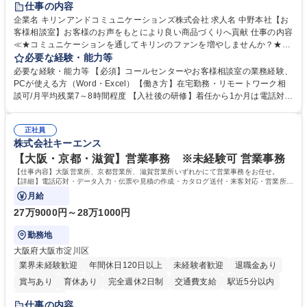
仕事の内容
企業名 キリンアンドコミュニケーションズ株式会社 求人名 中野本社【お
客様相談室】お客様のお声をもとにより良い商品づくりへ貢献 仕事の内容
≪★コミュニケーションを通してキリンのファンを増やしませんか？★≫
お客様のお声をより良い商品づくりに活かしていく上で、窓口となるお客
必要な経験・能力等
様相談室でのお仕事です。 日々お客様からいただくキリングループへのご
必要な経験・能力等 【必須】コールセンターやお客様相談室の業務経験、
意見を、企業活動に活かしています。お客様からの声に迅速かつ誠意をも
PCが使える方（Word・Excel）【働き方】在宅勤務・リモートワーク相
って対応、情報提供するとともにグループ内活動に反映しています。 【具
談可/月平均残業7～8時間程度 【入社後の研修】着任から1か月は電話対応
体的には】電話応対、メール、お手紙対応、ご指摘品調査報告書作成、有
のOJTを中心に実施し、電話対応に慣れた段階でメール・手紙のOJTを実
人チャットボット対応など。 【1日の対応件数】■電話：月間一人当たり
施する予定です。独り立ち以降もしっかりフォローする体制を整えていま
平均100件前後■メール・手紙：同上40件前後 募集職種 中野本社【お客様
正社員
すのでご安心ください。 【当社について】キリングループの広報機能を担
株式会社キーエンス
相談室】お客様のお声をもとにより良い商品づくりへ貢献
う会社として、お客様との出会いを大切にし、磨き上げたホスピタリティ
を込めてコミュニケーションをとりながら広報関連業務を行っておりま
【大阪・京都・滋賀】営業事務 ※未経験可 営業事務
す。 学歴・資格 学歴：大学院 大学 高専 短大 専修学校 高校 語学力： 資
【仕事内容】大阪営業所、京都営業所、滋賀営業所いずれかにて営業事務をお任せ。
格：
【詳細】電話応対・データ入力・伝票や見積の作成・カタログ送付・来客対応・営業所内
で発生する事務業務や業務改善をお任せ。
月給
27万9000円～28万1000円
勤務地
大阪府大阪市淀川区
業界未経験歓迎
年間休日120日以上
未経験者歓迎
退職金あり
賞与あり
育休あり
完全週休2日制
交通費支給
駅近5分以内
土日祝休み
仕事の内容