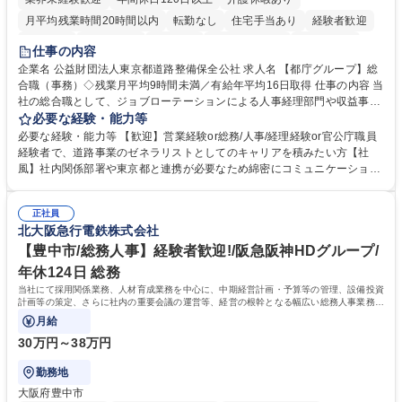
月平均残業時間20時間以内
転勤なし
住宅手当あり
経験者歓迎
研修あり
退職金あり
賞与あり
完全週休2日制
交通費支給
仕事の内容
駅近5分以内
資格取得手当あり
食事補助あり
企業名 公益財団法人東京都道路整備保全公社 求人名 【都庁グループ】総
合職（事務）◇残業月平均9時間未満／有給年平均16日取得 仕事の内容 当
社の総合職として、ジョブローテーションによる人事経理部門や収益事業
等のフロント部門の部署等幅広い部署での業務をお任せいたします。研修
必要な経験・能力等
制度やキャリア支援が充実しております！ ※下記業務詳細 【業務詳細】■
必要な経験・能力等 【歓迎】営業経験or総務/人事/経理経験or官公庁職員
管理部門：広報、人事、経理など当公社の運営に係る管理業務 ■収益部
経験者で、道路事業のゼネラリストとしてのキャリアを積みたい方【社
門：駐車場の新規開拓、管理運営、新宿駅西口広場の「イベントコーナ
風】社内関係部署や東京都と連携が必要なため綿密にコミュニケーション
ー」などの管理運営 ■道路部門：整備の急がれる骨格幹線道路や木造住宅
を図っています。 【業務の魅力】■幅広く携われる：総合職（事務）で
密集地域の特定整備路線の用地取得、道路に関する普及啓発事業、都内の
は、駐車場の管理運営や道路用地の取得、公益財団法人の中枢を担う管理
道路施設や道路工事現場の見学ツアー事業 ※入社後は上記いずれかの部門
正社員
部門など多岐に渡る業務を経験できます。 ■様々なプロジェクト：駐車場
北大阪急行電鉄株式会社
へ配属。※業務内容変更の範囲：会社の定める業務 募集職種 【都庁グル
事業の他、新宿駅西口広場内に設置された照明を兼ねた広告「ブライトサ
ープ】総合職（事務）◇残業月平均9時間未満／有給年平均16日取得
イン」の管理運営を行うなど、事業収益を生み出す活動を積極的に行って
【豊中市/総務人事】経験者歓迎!/阪急阪神HDグループ/
います。 学歴・資格 学歴：大学院 大学 高専 短大 専修学校 高校 語学力：
年休124日 総務
資格：
当社にて採用関係業務、人材育成業務を中心に、中期経営計画・予算等の管理、設備投資
計画等の策定、さらに社内の重要会議の運営等、経営の根幹となる幅広い総務人事業務全
般を担当していただきます。
月給
30万円～38万円
勤務地
大阪府豊中市