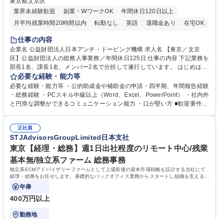
東京都文京区
業界未経験歓迎
副業・WワークOK
年間休日120日以上
月平均残業時間20時間以内
転勤なし
英語
退職金あり
在宅OK
賞与あり
育休あり
完全週休2日制
交通費支給
土日祝休み
仕事の内容
食事補助あり
企業名 公益財団法人日本アンチ・ドーピング機構 求人名 【東京／文京
区】公益財団法人の総務人事業務／年間休日125日 仕事の内容 下記業務を
部長1名、課長1名、メンバー2名で分担して遂行しています。 はじめは担
当者として業務を覚えていただき、ゆくゆくはリーダーやマネージャーポ
必要な経験・能力等
ジションとして活躍いただくことを期待しています。 【総務・人事グルー
必要な経験・能力等 ・公的助成金や補助金の申請・四半期、年間報告経験
プの業務内容】 ・人事制度関連 ・採用活動 ・教育研修の企画、実行 ・勤
・総務経験 ・PCスキル中級以上（Word、Excel、PowerPoint） ・社内外
怠管理 ・官公庁への各種提出 ・法定の会議運営（評議員会、理事会） ・
と円滑な調整ができるコミュニケーション能力 ・口が堅い方 ■歓迎要件
コンプライアンス ・内部規程やルールの管理、整備、文書管理 ・契約関
・採用業務経験 ・英語に抵抗がない方 ・営業経験 学歴・資格 学歴：大学
連 ・衛生管理 ・防災関連・公的助成金の管理・オフィス、ファシリティ
院 大学 高専 短大 専修学校 高校 語学力： 資格：
管理 ・福利厚生関連 ・職員からの問合せ、相談対応 ・その他日常の総務
正社員
STJAdvisorsGroupLimited日本支社
業務全般 募集職種 【東京／文京区】公益財団法人の総務人事業務／年間
休日125日
東京【経理・総務】週1日出社程度のリモート中心/残業
基本無/独立系ファーム 総務事務
独立系ECMアドバイザリーファームとして上場前後の資本市場戦略を設計する当社にて
経理・総務をお任せします。基礎的なバックオフィス業務からスタートし組織を支える専
任担当として広く活躍できる環境です。
年俸
400万円以上
勤務地