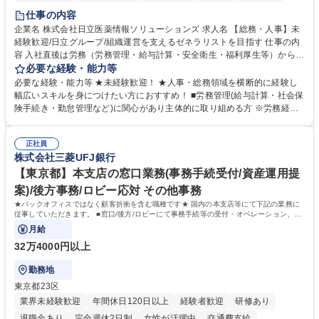
住宅手当あり
時短勤務あり
退職金あり
在宅OK
賞与あり
仕事の内容
育休あり
完全週休2日制
交通費支給
土日祝休み
寮・社宅あり
企業名 株式会社日立医薬情報ソリューションズ 求人名 【総務・人事】未
経験歓迎/日立グループ/組織運営を支えるゼネラリストを目指す 仕事の内
容 入社直後は労務（労務管理・給与計算・安全衛生・福利厚生等）からお
任せいたします。将来は総務・採用・教育業務へ守備範囲を広げ、組織運
必要な経験・能力等
営を支えるゼネラリストをめざせます。 ・初期業務：労働時間管理、給与
必要な経験・能力等 ★未経験歓迎！ ★人事・総務領域を横断的に経験し
計算、社会保険対応、福利厚生管理、安全衛生、健康経営推進等をお任せ
幅広いスキルを身につけたい方におすすめ！ ■労務管理(給与計算・社会保
します。ご経験に応じて、休職者管理など、幅広く経験を積んでいただき
険手続き・勤怠管理など)に関心があり主体的に取り組める方 ※労務経験
ます。 ・将来的な広がり：総務・採用・教育・税務対応・経営企画等。
者は早期にご活躍いただけます。 ■チームで仕事を推進できる方■将来は
★メンバーがマンツーマンで丁寧に教えるため、ご経験が浅くても安心！
マネジメント職として活躍したい 【尚可】■人事、労務、採用、教育業務
幅広く経験を積みたい意欲がある方に最適な環境です。 募集職種 【総
正社員
のご経験 ■労務管理（給与計算・社会保険手続き・勤怠管理など）の経験
株式会社三菱UFJ銀行
務・人事】未経験歓迎/日立グループ/組織運営を支えるゼネラリストを目
■衛生管理者の資格をお持ちの方 学歴・資格 学歴：大学院 大学 高専 短大
指す
専修学校 高校 語学力： 資格：
【東京都】本支店の窓口業務(事務手続受付/資産運用提
案)/後方事務/ロビー応対 その他事務
★バックオフィスではなく顧客折衝を含む職種です★ 国内の本支店等にて下記の業務に
従事していただきます。 ■窓口/後方/ロビーにて事務手続等の受付・オペレーション、お
客様対応
月給
32万4000円以上
勤務地
東京都23区
業界未経験歓迎
年間休日120日以上
経験者歓迎
研修あり
退職金あり
完全週休2日制
女性が活躍中
交通費支給