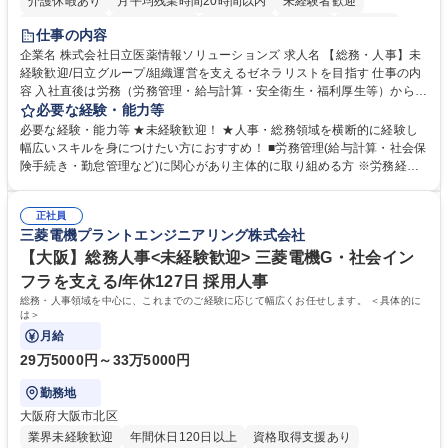
介護休暇あり
月平均残業時間20時間以内
未経験者歓迎
住宅手当あり
時短勤務あり
退職金あり
在宅OK
賞与あり
仕事の内容
育休あり
完全週休2日制
交通費支給
土日祝休み
寮・社宅あり
企業名 株式会社日立医薬情報ソリューションズ 求人名 【総務・人事】未
経験歓迎/日立グループ/組織運営を支えるゼネラリストを目指す 仕事の内
容 入社直後は労務（労務管理・給与計算・安全衛生・福利厚生等）からお
任せいたします。将来は総務・採用・教育業務へ守備範囲を広げ、組織運
必要な経験・能力等
営を支えるゼネラリストをめざせます。 ・初期業務：労働時間管理、給与
必要な経験・能力等 ★未経験歓迎！ ★人事・総務領域を横断的に経験し
計算、社会保険対応、福利厚生管理、安全衛生、健康経営推進等をお任せ
幅広いスキルを身につけたい方におすすめ！ ■労務管理(給与計算・社会保
します。ご経験に応じて、休職者管理など、幅広く経験を積んでいただき
険手続き・勤怠管理など)に関心があり主体的に取り組める方 ※労務経験
ます。 ・将来的な広がり：総務・採用・教育・税務対応・経営企画等。
者は早期にご活躍いただけます。 ■チームで仕事を推進できる方■将来は
★メンバーがマンツーマンで丁寧に教えるため、ご経験が浅くても安心！
マネジメント職として活躍したい 【尚可】■人事、労務、採用、教育業務
幅広く経験を積みたい意欲がある方に最適な環境です。 募集職種 【総
正社員
のご経験 ■労務管理（給与計算・社会保険手続き・勤怠管理など）の経験
三菱電機プラントエンジニアリング株式会社
務・人事】未経験歓迎/日立グループ/組織運営を支えるゼネラリストを目
■衛生管理者の資格をお持ちの方 学歴・資格 学歴：大学院 大学 高専 短大
指す
専修学校 高校 語学力： 資格：
【大阪】総務人事<未経験歓迎> 三菱電機G・社会イン
フラを支える/年休127日 採用人事
総務・人事領域を中心に、これまでのご経験に応じて幅広くお任せします。 ＜具体的に
は＞
月給
29万5000円～33万5000円
勤務地
大阪府大阪市北区
業界未経験歓迎
年間休日120日以上
資格取得支援あり