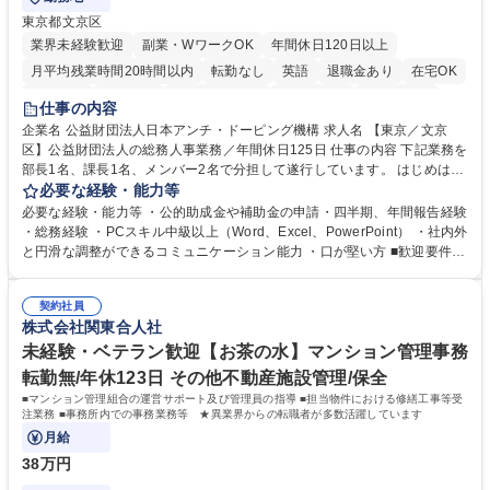
東京都文京区
業界未経験歓迎
副業・WワークOK
年間休日120日以上
月平均残業時間20時間以内
転勤なし
英語
退職金あり
在宅OK
賞与あり
育休あり
完全週休2日制
交通費支給
土日祝休み
仕事の内容
食事補助あり
企業名 公益財団法人日本アンチ・ドーピング機構 求人名 【東京／文京
区】公益財団法人の総務人事業務／年間休日125日 仕事の内容 下記業務を
部長1名、課長1名、メンバー2名で分担して遂行しています。 はじめは担
当者として業務を覚えていただき、ゆくゆくはリーダーやマネージャーポ
必要な経験・能力等
ジションとして活躍いただくことを期待しています。 【総務・人事グルー
必要な経験・能力等 ・公的助成金や補助金の申請・四半期、年間報告経験
プの業務内容】 ・人事制度関連 ・採用活動 ・教育研修の企画、実行 ・勤
・総務経験 ・PCスキル中級以上（Word、Excel、PowerPoint） ・社内外
怠管理 ・官公庁への各種提出 ・法定の会議運営（評議員会、理事会） ・
と円滑な調整ができるコミュニケーション能力 ・口が堅い方 ■歓迎要件
コンプライアンス ・内部規程やルールの管理、整備、文書管理 ・契約関
・採用業務経験 ・英語に抵抗がない方 ・営業経験 学歴・資格 学歴：大学
連 ・衛生管理 ・防災関連・公的助成金の管理・オフィス、ファシリティ
院 大学 高専 短大 専修学校 高校 語学力： 資格：
管理 ・福利厚生関連 ・職員からの問合せ、相談対応 ・その他日常の総務
契約社員
株式会社関東合人社
業務全般 募集職種 【東京／文京区】公益財団法人の総務人事業務／年間
休日125日
未経験・ベテラン歓迎【お茶の水】マンション管理事務
転勤無/年休123日 その他不動産施設管理/保全
■マンション管理組合の運営サポート及び管理員の指導 ■担当物件における修繕工事等受
注業務 ■事務所内での事務業務等 ★異業界からの転職者が多数活躍しています
月給
38万円