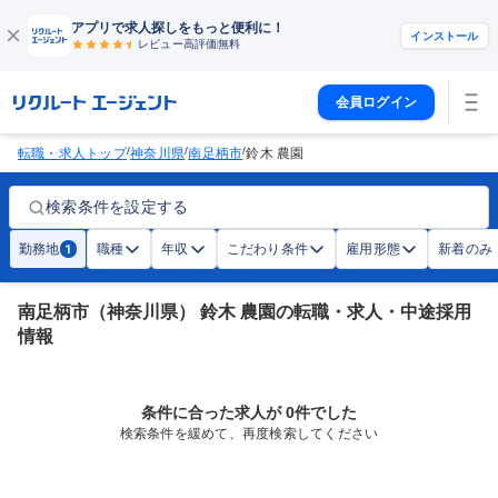
アプリで求人探しをもっと便利に！
インストール
レビュー高評価
無料
会員ログイン
/
/
/
転職・求人トップ
神奈川県
南足柄市
鈴木 農園
検索条件を設定する
勤務地
職種
年収
こだわり条件
雇用形態
新着のみ
1
南足柄市（神奈川県） 鈴木 農園の転職・求人・中途採用
情報
条件に合った求人が 0件でした
検索条件を緩めて、再度検索してください