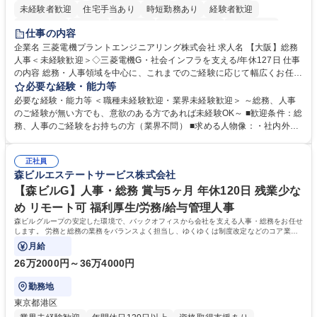
未経験者歓迎
住宅手当あり
時短勤務あり
経験者歓迎
退職金あり
在宅OK
賞与あり
完全週休2日制
交通費支給
仕事の内容
駅近5分以内
土日祝休み
服装自由
寮・社宅あり
食事補助あり
企業名 三菱電機プラントエンジニアリング株式会社 求人名 【大阪】総務
人事＜未経験歓迎＞◇三菱電機G・社会インフラを支える/年休127日 仕事
の内容 総務・人事領域を中心に、これまでのご経験に応じて幅広くお任せ
します。 ＜具体的には＞ ・総務/人事労務（給与・社保・勤怠管理など）
必要な経験・能力等
・採用・教育研修 ・福利厚生運用 など ※基本的には事務所勤務ですが、
必要な経験・能力等 ＜職種未経験歓迎・業界未経験歓迎＞ ～総務、人事
採用や教育等の業務内容により、関西圏以外への日帰り・宿泊を伴う国内
のご経験が無い方でも、意欲のある方であれば未経験OK～ ■歓迎条件：総
出張もございます。 ※担当業務を持ちつつ、お互いに助け合いながら、総
務、人事のご経験をお持ちの方（業界不問） ■求める人物像：・社内外の
務部という組織として協力しながら進める体制です。 募集職種 【大阪】
関係各部門との調整を率先して行い、業務を円滑に遂行できる協調性やコ
総務人事＜未経験歓迎＞◇三菱電機G・社会インフラを支える/年休127日
ミュニケーション能力を持っている方 ・人事総務領域に興味がありゼネラ
正社員
リスト志向をお持ちの方 学歴・資格 学歴：大学院 大学 語学力： 資格：
森ビルエステートサービス株式会社
【森ビルG】人事・総務 賞与5ヶ月 年休120日 残業少な
め リモート可 福利厚生/労務/給与管理人事
森ビルグループの安定した環境で、バックオフィスから会社を支える人事・総務をお任せ
します。 労務と総務の業務をバランスよく担当し、ゆくゆくは制度改定などのコア業務
にも挑戦できる、やりがいある環境です。
月給
26万2000円～36万4000円
勤務地
東京都港区