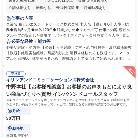
業界未経験歓迎
年間休日120日以上
資格取得支援あり
介護休暇あり
転勤なし
未経験者歓迎
時短勤務あり
経験者歓迎
退職金あり
在宅OK
賞与あり
育休あり
仕事の内容
完全週休2日制
交通費支給
長期歓迎
駅近5分以内
土日祝休み
企業名 森ビルエステートサービス株式会社 求人名 【森ビルG】人事・総
務◆賞与5ヶ月◆年休120日◆残業少なめ◆リモート可 仕事の内容 森ビル
グループの安定した環境で、バックオフィスから会社を支える人事・総務
をお任せします。 労務と総務の業務をバランスよく担当し、ゆくゆくは制
必要な経験・能力等
度改定などのコア業務にも挑戦できる、やりがいある環境です。 ■勤怠管
必要な経験・能力等 【必須】人事経験（労務・給与社保等）及び総務経験
理、給与計算、社会保険手続き、年末調整等の労務管理全般 ■入退社手続
【歓迎】経理実務経験、簿記3級以上 業界未経験の方も歓迎です。マニュ
き、社内規定の改定や人事制度改定などのコア業務 ■社内イベントの企画
アルと部内OJT体制があるため、即戦力として安心して始められます。
運営やその他総務業務全般 ※労務と総務を1：1の割合でお任せ。 入社後
【魅力・やりがい】森ビルGの安定基盤で労務から総務まで幅広く携われ
は部内のOJTを中心に、あなたの経験に合わせて不足している部分はいつ
ます。定型業務に留まらず、社内規定や人事制度の改定など会社のコア業
でも質問・相談できる環境が整っているため、安心して成長できます。 募
正社員
務に挑戦できるため、自身の成長と組織への貢献度をダイレクトに実感で
キリンアンドコミュニケーションズ株式会社
集職種 【森ビルG】人事・総務◆賞与5ヶ月◆年休120日◆残業少なめ◆
きます。 残業少なめ、週1日リモート可など、ワークライフバランスを保
リモート可
ち長期活躍できる環境です。 「これまでの幅広い経験を活かし、長期的な
中野本社【お客様相談室】お客様のお声をもとにより良
キャリアを築きたい」という前向きな意欲と挑戦を全力で応援します。 学
い商品づくりへ貢献 インバウンドコールスタッフ
歴・資格 学歴：大学院 大学 高専 短大 専修学校 高校 語学力： 資格：日商
≪★コミュニケーションを通してキリンのファンを増やしませんか？★≫ お客様のお声
簿記検定1級 日商簿記検定2級 日商簿記検定3級
をより良い商品づくりに活かしていく上で、窓口となるお客様相談室でのお仕事です。
月給
30万円
勤務地
東京都中野区