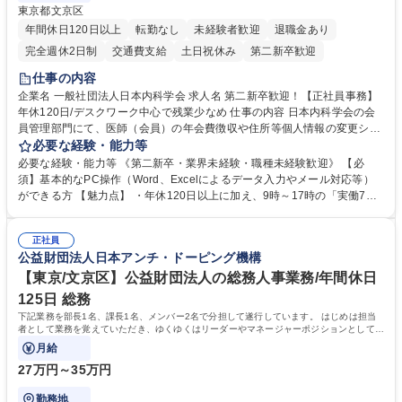
東京都文京区
年間休日120日以上
転勤なし
未経験者歓迎
退職金あり
完全週休2日制
交通費支給
土日祝休み
第二新卒歓迎
仕事の内容
企業名 一般社団法人日本内科学会 求人名 第二新卒歓迎！【正社員事務】
年休120日/デスクワーク中心で残業少なめ 仕事の内容 日本内科学会の会
員管理部門にて、医師（会員）の年会費徴収や住所等個人情報の変更シス
テム入力、電話・FAX対応をお任せします。将来的には、各種委員会の運
必要な経験・能力等
営事務局業務などにも幅広く携わっていただきます。 【会員管理・データ
必要な経験・能力等 《第二新卒・業界未経験・職種未経験歓迎》 【必
入力業務】 ・医師（会員）の住所変更、個人情報のシステム登録・更新
須】基本的なPC操作（Word、Excelによるデータ入力やメール対応等）
・年会費の徴収管理や入金データの照合確認 【問い合わせ対応】 ・会員
ができる方 【魅力点】 ・年休120日以上に加え、9時～17時の「実働7時
（医師）からの電話、FAX、ネット申請に伴う相談受付 ・複雑な案件のへ
間勤務」で残業も少なくワークライフバランスは抜群です。 【将来的な業
のエスカレーション・連携対応 募集職種 第二新卒歓迎！【正社員事務】
務（各種委員会運営）】 ・学会内における各種委員会のスケジュール調
年休120日/デスクワーク中心で残業少なめ
正社員
整、資料作成、当日の運営サポート 学歴・資格 学歴：大学院 大学 語学
公益財団法人日本アンチ・ドーピング機構
力： 資格：
【東京/文京区】公益財団法人の総務人事業務/年間休日
125日 総務
下記業務を部長1名、課長1名、メンバー2名で分担して遂行しています。 はじめは担当
者として業務を覚えていただき、ゆくゆくはリーダーやマネージャーポジションとして活
躍いただくことを期待しています。
月給
27万円～35万円
勤務地