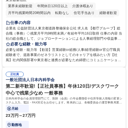
東京都新宿区
業界未経験歓迎
年間休日120日以上
介護休暇あり
月平均残業時間20時間以内
転勤なし
住宅手当あり
経験者歓迎
研修あり
退職金あり
賞与あり
完全週休2日制
交通費支給
仕事の内容
駅近5分以内
資格取得手当あり
食事補助あり
企業名 公益財団法人東京都道路整備保全公社 求人名 【都庁グループ】総
合職（事務）◇残業月平均9時間未満／有給年平均16日取得 仕事の内容 当
社の総合職として、ジョブローテーションによる人事経理部門や収益事業
等のフロント部門の部署等幅広い部署での業務をお任せいたします。研修
必要な経験・能力等
制度やキャリア支援が充実しております！ ※下記業務詳細 【業務詳細】■
必要な経験・能力等 【歓迎】営業経験or総務/人事/経理経験or官公庁職員
管理部門：広報、人事、経理など当公社の運営に係る管理業務 ■収益部
経験者で、道路事業のゼネラリストとしてのキャリアを積みたい方【社
門：駐車場の新規開拓、管理運営、新宿駅西口広場の「イベントコーナ
風】社内関係部署や東京都と連携が必要なため綿密にコミュニケーション
ー」などの管理運営 ■道路部門：整備の急がれる骨格幹線道路や木造住宅
を図っています。 【業務の魅力】■幅広く携われる：総合職（事務）で
密集地域の特定整備路線の用地取得、道路に関する普及啓発事業、都内の
は、駐車場の管理運営や道路用地の取得、公益財団法人の中枢を担う管理
道路施設や道路工事現場の見学ツアー事業 ※入社後は上記いずれかの部門
正社員
部門など多岐に渡る業務を経験できます。 ■様々なプロジェクト：駐車場
一般社団法人日本内科学会
へ配属。※業務内容変更の範囲：会社の定める業務 募集職種 【都庁グル
事業の他、新宿駅西口広場内に設置された照明を兼ねた広告「ブライトサ
ープ】総合職（事務）◇残業月平均9時間未満／有給年平均16日取得
イン」の管理運営を行うなど、事業収益を生み出す活動を積極的に行って
第二新卒歓迎!【正社員事務】年休120日/デスクワーク
います。 学歴・資格 学歴：大学院 大学 高専 短大 専修学校 高校 語学力：
中心で残業少なめ 一般事務
資格：
日本内科学会の会員管理部門にて、医師（会員）の年会費徴収や住所等個人情報の変更シ
ステム入力、電話・FAX対応をお任せします。将来的には、各種委員会の運営事務局業務
などにも幅広く携わっていただきます。
月給
23万円～27万円
勤務地