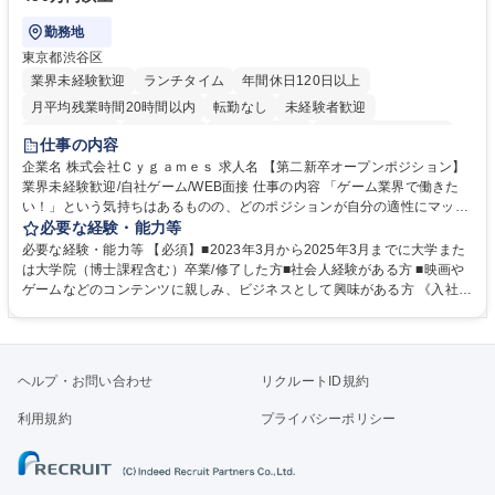
勤務地
東京都渋谷区
業界未経験歓迎
ランチタイム
年間休日120日以上
月平均残業時間20時間以内
転勤なし
未経験者歓迎
住宅手当あり
経験者歓迎
完全週休2日制
インセンティブあり
仕事の内容
交通費支給
土日祝休み
服装自由
昼食補助あり
第二新卒歓迎
企業名 株式会社Ｃｙｇａｍｅｓ 求人名 【第二新卒オープンポジション】
業界未経験歓迎/自社ゲーム/WEB面接 仕事の内容 「ゲーム業界で働きた
食事補助あり
い！」という気持ちはあるものの、どのポジションが自分の適性にマッチ
しているか悩んでいる方が対象となります！ 総合職（プランナー/データ
必要な経験・能力等
アナリストなど）、技術職（開発エンジニ ア/インフラエンジニアな
必要な経験・能力等 【必須】■2023年3月から2025年3月までに大学また
ど）、デザイン職（デザイナー/イラストレ ーターなど）等から、面接で
は大学院（博士課程含む）卒業/修了した方■社会人経験がある方 ■映画や
ご希望と適正にマッチしたポジションをご案内いたします。ゲームやエン
ゲームなどのコンテンツに親しみ、ビジネスとして興味がある方 《入社実
タメコンテンツが大好きで、「ゲーム業界の未来を自らの手で作りたい」
績 例》 ・メーカー → プロジェクトマネージャー ・ソーシャルゲーム →
「最高のコンテンツを作るためには、何でもやる」という情熱に溢れた方
ゲームプランナー ・通信 → ゲームエンジニア ・独立行政法人 → データ
のご応募をお待ちしております。 募集職種 【第二新卒オープンポジショ
サイエンティスト 学歴・資格 学歴：大学院 大学 語学力： 資格：
ン】業界未経験歓迎/自社ゲーム/WEB面接
ヘルプ・お問い合わせ
リクルートID規約
利用規約
プライバシーポリシー