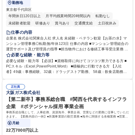
勤務地
東京都千代田区
年間休日120日以上
月平均残業時間20時間以内
転勤なし
未経験者歓迎
研修あり
賞与あり
交通費支給
土日祝休み
仕事の内容
企業名 株式会社関東合人社 求人名 未経験・ベテラン歓迎【お茶の水】マ
ンション管理事務◎転勤無/年休123日 仕事の内容 ■マンション管理組合の
運営サポート及び管理員の指導 ■担当物件における修繕工事等受注業務 ■
事務所内での事務業務等 ★異業界からの転職者が多数活躍しています
必要な経験・能力等
【年収補足】532万円 ＋別途インセンティヴで平均約100万円/年（昨年度
必要な経験・能力等 【必須】■資格取得に向けてコツコツ努力できる方 ■
実績） ＋管理業務主任者資格手当50,000円/月 ★親会社である株式会社合
PCスキル（Excel,PowerPoint,Word） ■積極的に行動できる方 【入社
人社計画研究所社のグループ会社として、質の高いサービスと適性価格を
者】49歳：事務経験、32歳：ドラッグストア勤務、 58歳：飲食店勤務
武器に約20年受託戸数増加中です。https://www.gojin.co.jp/abt/abt_3.html
等：中途採用の9割が未経験者！ 【資格取得支援】■メンター制度■社内模
募集職種 未経験・ベテラン歓迎【お茶の水】マンション管理事務◎転勤
試や研修制度など充実！ ＊未資格者の8割以上が入社2年以内に資格を取
無/年休123日
正社員
得出来ております！ 【魅力】■フレックス制度、未経験からでも下限年収
大阪ガス株式会社
を一律支給！ ■管理業務主任者資格取得後には50,000円/月の手当あり！
学歴・資格 学歴：大学院 大学 高専 短大 専修学校 高校 語学力： 資格：第
【第二新卒】事務系総合職 #関西を代表するインフラ
一種運転免許普通自動車
企業 #ポテンシャル採用 事業企画
事務系総合職として、人事総務、資源海外、事業企画、営業などの業務に従事していただ
きます。 【業務内容の一例】■所属事業部の勤労業務 ■海外に関係する各種業務 ■営業部
門の企画スタッフ、ルート営業
月給
22万7000円以上