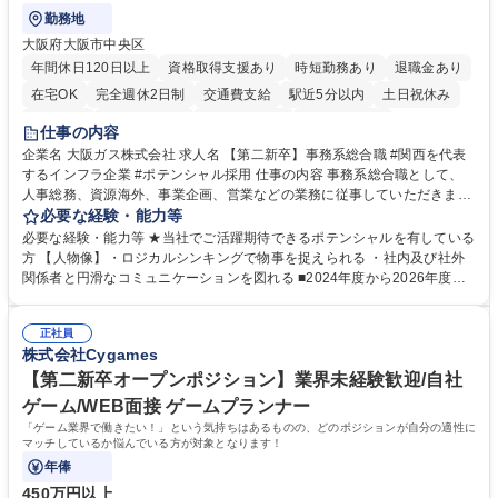
勤務地
大阪府大阪市中央区
年間休日120日以上
資格取得支援あり
時短勤務あり
退職金あり
在宅OK
完全週休2日制
交通費支給
駅近5分以内
土日祝休み
服装自由
第二新卒歓迎
寮・社宅あり
食事補助あり
仕事の内容
企業名 大阪ガス株式会社 求人名 【第二新卒】事務系総合職 #関西を代表
するインフラ企業 #ポテンシャル採用 仕事の内容 事務系総合職として、
人事総務、資源海外、事業企画、営業などの業務に従事していただきま
す。 【業務内容の一例】■所属事業部の勤労業務 ■海外に関係する各種業
必要な経験・能力等
務 ■営業部門の企画スタッフ、ルート営業 【キャリアパス】入社後の配属
必要な経験・能力等 ★当社でご活躍期待できるポテンシャルを有している
ポジションで一定期間ご活躍頂いた後、本人の適性及び将来のキャリアを
方 【人物像】・ロジカルシンキングで物事を捉えられる ・社内及び社外
鑑みてジョブローテーションを行います。 【育成】OJTでの現場育成や研
関係者と円滑なコミュニケーションを図れる ■2024年度から2026年度ま
修カリキュラムを通じて、Daigasグループの業務で必要となる知識につい
での3ヵ年を対象とする「Daigasグループ中期経営計画2026」を策定しま
て学んでいただきます。 募集職種 【第二新卒】事務系総合職 #関西を代
した。https://www.osakagas.co.jp/company/press/pr2024/1777576_564
表するインフラ企業 #ポテンシャル採用
正社員
72.html ■エネルギーセキュリティの不安定化や気候変動による自然災害の
株式会社Cygames
甚大化など、これまで以上に社会課題解決の重要性が高まっています。
「未来の日常」の創造に向けて持続可能な社会の実現に貢献してまいりま
【第二新卒オープンポジション】業界未経験歓迎/自社
す。 学歴・資格 学歴：大学院 大学 語学力： 資格：
ゲーム/WEB面接 ゲームプランナー
「ゲーム業界で働きたい！」という気持ちはあるものの、どのポジションが自分の適性に
マッチしているか悩んでいる方が対象となります！
年俸
450万円以上