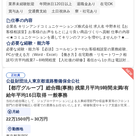
業界未経験歓迎
年間休日120日以上
退職金あり
在宅OK
賞与あり
交通費支給
土日祝休み
寮・社宅あり
仕事の内容
企業名 キリンアンドコミュニケーションズ株式会社 求人名 中野本社【お
客様相談室】お客様のお声をもとにより良い商品づくりへ貢献 仕事の内容
≪★コミュニケーションを通してキリンのファンを増やしませんか？★≫
お客様のお声をより良い商品づくりに活かしていく上で、窓口となるお客
必要な経験・能力等
様相談室でのお仕事です。 日々お客様からいただくキリングループへのご
必要な経験・能力等 【必須】コールセンターやお客様相談室の業務経験、
意見を、企業活動に活かしています。お客様からの声に迅速かつ誠意をも
PCが使える方（Word・Excel）【働き方】在宅勤務・リモートワーク相
って対応、情報提供するとともにグループ内活動に反映しています。 【具
談可/月平均残業7～8時間程度 【入社後の研修】着任から1か月は電話対応
体的には】電話応対、メール、お手紙対応、ご指摘品調査報告書作成、有
のOJTを中心に実施し、電話対応に慣れた段階でメール・手紙のOJTを実
人チャットボット対応など。 【1日の対応件数】■電話：月間一人当たり
施する予定です。独り立ち以降もしっかりフォローする体制を整えていま
平均100件前後■メール・手紙：同上40件前後 募集職種 中野本社【お客様
正社員
すのでご安心ください。 【当社について】キリングループの広報機能を担
公益財団法人東京都道路整備保全公社
相談室】お客様のお声をもとにより良い商品づくりへ貢献
う会社として、お客様との出会いを大切にし、磨き上げたホスピタリティ
を込めてコミュニケーションをとりながら広報関連業務を行っておりま
【都庁グループ】総合職(事務) 残業月平均9時間未満/有
す。 学歴・資格 学歴：大学院 大学 高専 短大 専修学校 高校 語学力： 資
給年平均16日取得 一般事務
格：
当社の総合職として、ジョブローテーションによる人事経理部門や収益事業等のフロント
部門の部署等幅広い部署での業務をお任せいたします。研修制度やキャリア支援が充実し
ております！ ※下記業務詳細
月給
22万1500円～30万円
勤務地