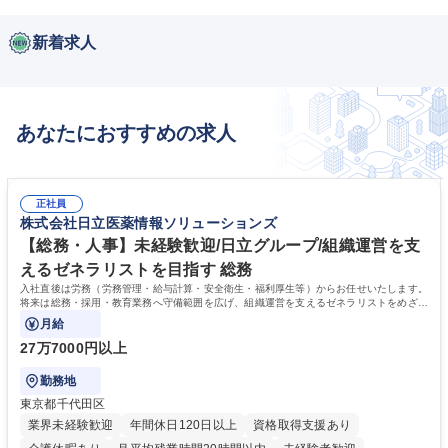
新着求人
あなたにおすすめの求人
正社員
株式会社日立医薬情報ソリューションズ
【総務・人事】未経験歓迎/日立グループ/組織運営を支
えるゼネラリストを目指す 総務
入社直後は労務（労務管理・給与計算・安全衛生・福利厚生等）からお任せいたします。
将来は総務・採用・教育業務へ守備範囲を広げ、組織運営を支えるゼネラリストをめざせ
ます。
月給
27万7000円以上
勤務地
東京都千代田区
業界未経験歓迎
年間休日120日以上
資格取得支援あり