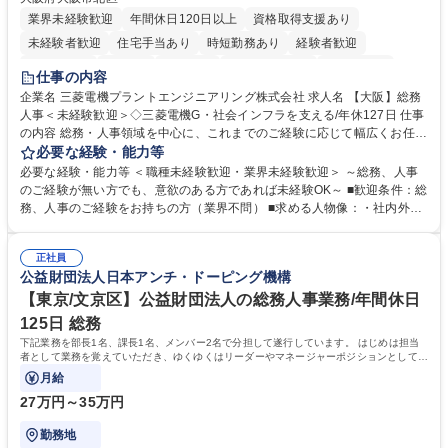
業界未経験歓迎
年間休日120日以上
資格取得支援あり
未経験者歓迎
住宅手当あり
時短勤務あり
経験者歓迎
退職金あり
在宅OK
賞与あり
完全週休2日制
交通費支給
仕事の内容
駅近5分以内
土日祝休み
服装自由
寮・社宅あり
食事補助あり
企業名 三菱電機プラントエンジニアリング株式会社 求人名 【大阪】総務
人事＜未経験歓迎＞◇三菱電機G・社会インフラを支える/年休127日 仕事
の内容 総務・人事領域を中心に、これまでのご経験に応じて幅広くお任せ
します。 ＜具体的には＞ ・総務/人事労務（給与・社保・勤怠管理など）
必要な経験・能力等
・採用・教育研修 ・福利厚生運用 など ※基本的には事務所勤務ですが、
必要な経験・能力等 ＜職種未経験歓迎・業界未経験歓迎＞ ～総務、人事
採用や教育等の業務内容により、関西圏以外への日帰り・宿泊を伴う国内
のご経験が無い方でも、意欲のある方であれば未経験OK～ ■歓迎条件：総
出張もございます。 ※担当業務を持ちつつ、お互いに助け合いながら、総
務、人事のご経験をお持ちの方（業界不問） ■求める人物像：・社内外の
務部という組織として協力しながら進める体制です。 募集職種 【大阪】
関係各部門との調整を率先して行い、業務を円滑に遂行できる協調性やコ
総務人事＜未経験歓迎＞◇三菱電機G・社会インフラを支える/年休127日
ミュニケーション能力を持っている方 ・人事総務領域に興味がありゼネラ
正社員
リスト志向をお持ちの方 学歴・資格 学歴：大学院 大学 語学力： 資格：
公益財団法人日本アンチ・ドーピング機構
【東京/文京区】公益財団法人の総務人事業務/年間休日
125日 総務
下記業務を部長1名、課長1名、メンバー2名で分担して遂行しています。 はじめは担当
者として業務を覚えていただき、ゆくゆくはリーダーやマネージャーポジションとして活
躍いただくことを期待しています。
月給
27万円～35万円
勤務地