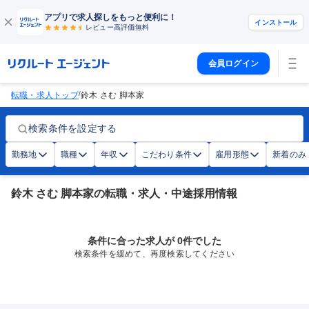
アプリで求人探しをもっと便利に！
インストール
レビュー高評価
無料
会員ログイン
/
転職・求人トップ
鈴木 さむ 脚本家
検索条件を設定する
勤務地
職種
年収
こだわり条件
雇用形態
新着のみ
鈴木 さむ 脚本家の転職・求人・中途採用情報
条件に合った求人が 0件でした
検索条件を緩めて、再度検索してください