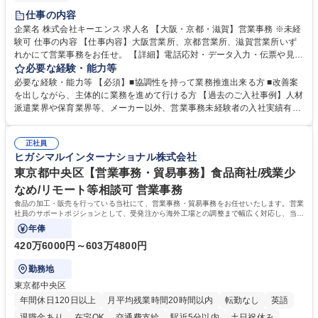
土日祝休み
仕事の内容
企業名 株式会社キーエンス 求人名 【大阪・京都・滋賀】営業事務 ※未経
験可 仕事の内容 【仕事内容】大阪営業所、京都営業所、滋賀営業所いず
れかにて営業事務をお任せ。 【詳細】電話応対・データ入力・伝票や見積
の作成・カタログ送付・来客対応・営業所内で発生する事務業務や業務改
必要な経験・能力等
善をお任せ。 【教育制度】ご入社後、育成担当とペアになりながらOJTに
必要な経験・能力等 【必須】■協調性を持って業務推進出来る方 ■改善案
て業務を覚えていただくことが可能です。業務システムがきちんと構築さ
を出しながら、主体的に業務を進めて行ける方 【過去のご入社事例】人材
れているため、スムーズに仕事に慣れることができる環境です。また、
派遣業界や保育業界等、メーカー以外、営業事務未経験者の入社実績有
「チームで成果を出す文化」があり、良いやり方を積極的に共有しながら
【当社の事務職について】単なる事務ではなく主体性を発揮したサポート
常に改善を目指す風土のため、安心して業務に取り組んでいただけます。
により、キーエンスの付加価値向上に貢献します。ベースの定型業務に加
募集職種 【大阪・京都・滋賀】営業事務 ※未経験可
正社員
えて、お客様や社員の状況に合わせ、能動的なサポート、改善の動きも期
ヒガシマルインターナショナル株式会社
待され。組織を支えるスペシャリストとして、チームに貢献し、結果的に
社員から頼られる存在になることができます。平均19:30の退勤以降の業
東京都中央区【営業事務・貿易事務】食品商社/残業少
務の持ち帰りも禁止されており、メリハリのある働き方となります。 学
なめ/リモート等相談可 営業事務
歴・資格 学歴：大学院 大学 高専 短大 語学力： 資格：
食品の加工・販売を行っている当社にて、営業事務・貿易事務をお任せいたします。営業
社員のサポートポジションとして、受発注から海外工場との調整まで幅広く対応し、当社
事業の根幹を支えていただきます。
年俸
420万6000円～603万4800円
勤務地
東京都中央区
年間休日120日以上
月平均残業時間20時間以内
転勤なし
英語
退職金あり
在宅OK
交通費支給
駅近5分以内
土日祝休み