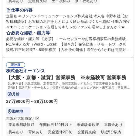
賞与あり
交通費支給
土日祝休み
寮・社宅あり
仕事の内容
企業名 キリンアンドコミュニケーションズ株式会社 求人名 中野本社【お
客様相談室】お客様のお声をもとにより良い商品づくりへ貢献 仕事の内容
≪★コミュニケーションを通してキリンのファンを増やしませんか？★≫
お客様のお声をより良い商品づくりに活かしていく上で、窓口となるお客
必要な経験・能力等
様相談室でのお仕事です。 日々お客様からいただくキリングループへのご
必要な経験・能力等 【必須】コールセンターやお客様相談室の業務経験、
意見を、企業活動に活かしています。お客様からの声に迅速かつ誠意をも
PCが使える方（Word・Excel）【働き方】在宅勤務・リモートワーク相
って対応、情報提供するとともにグループ内活動に反映しています。 【具
談可/月平均残業7～8時間程度 【入社後の研修】着任から1か月は電話対応
体的には】電話応対、メール、お手紙対応、ご指摘品調査報告書作成、有
のOJTを中心に実施し、電話対応に慣れた段階でメール・手紙のOJTを実
人チャットボット対応など。 【1日の対応件数】■電話：月間一人当たり
施する予定です。独り立ち以降もしっかりフォローする体制を整えていま
平均100件前後■メール・手紙：同上40件前後 募集職種 中野本社【お客様
正社員
すのでご安心ください。 【当社について】キリングループの広報機能を担
株式会社キーエンス
相談室】お客様のお声をもとにより良い商品づくりへ貢献
う会社として、お客様との出会いを大切にし、磨き上げたホスピタリティ
を込めてコミュニケーションをとりながら広報関連業務を行っておりま
【大阪・京都・滋賀】営業事務 ※未経験可 営業事務
す。 学歴・資格 学歴：大学院 大学 高専 短大 専修学校 高校 語学力： 資
【仕事内容】大阪営業所、京都営業所、滋賀営業所いずれかにて営業事務をお任せ。
格：
【詳細】電話応対・データ入力・伝票や見積の作成・カタログ送付・来客対応・営業所内
で発生する事務業務や業務改善をお任せ。
月給
27万9000円～28万1000円
勤務地
大阪府大阪市淀川区
業界未経験歓迎
年間休日120日以上
未経験者歓迎
退職金あり
賞与あり
育休あり
完全週休2日制
交通費支給
駅近5分以内