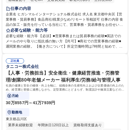
仕事の内容
企業名 ヒガシマルインターナショナル株式会社 求人名 東京都中央区【営
業事務・貿易事務】食品商社/残業少なめ/リモート等相談可 仕事の内容 食
品の加工・販売を行っている当社にて、営業事務・貿易事務をお任せいた
します。営業社員のサポートポジションとして、受発注から海外工場との
必要な経験・能力等
調整まで幅広く対応し、当社事業の根幹を支えていただきます。 ■受発注
必要な経験・能力等 【必須】■営業事務または貿易事務の経験■英語での
業務、請求書発行 ■海外工場とのスケジュール調整 ■在庫管理 ■輸入書類
メールのやり取りに抵抗感の無い方 【尚可】■商社での営業事務の経験■
の確認・作成 ■配送手配 ■通関業者を通して行う輸出入業全般 ■倉庫との
通関業務の経験。 【働き方について】所定労働時間は7時間と短めで、残
倉入れ調整等 ※ゼネラリストとしてのキャリアアップを目指すことが可能
業も月平均20時間以下です。時差出勤制度や週1日のリモート勤務も相談
です。単に商品を販売するだけでなく原料の仕入れから販売までをトータ
可能で、ワークライフバランスを保ち長期就業しやすい環境です。 【当社
ルプロデュースしているため、商品に関わる全ての業務をサポート頂きま
正社員
の強み】1991年の設立以来、外食産業を中心としたお客様の多様なニー
タニコー株式会社
す。 募集職種 東京都中央区【営業事務・貿易事務】食品商社/残業少なめ/
ズに沿った冷凍水産物等の生産・輸入・販売を一貫して手掛けています。
リモート等相談可
自社工場と海外拠点の強固な連携によるワンストップサービスが最大の強
【人事・労務担当】安全衛生・健康経営推進・労務管
みです。 学歴・資格 学歴：大学院 大学 語学力：英語 資格：
理/創業80年老舗メーカー 福利厚生/労務/給与管理人事
社員の健康と安全の確保・向上を軸に、組織全体の生産性向上および企業価値の向上のた
め、経営層と密接に連携しながら、定型業務にとどまらず、制度設計や施策立案などの上
流工程から関与していただきます。
月給
30万8557円～41万7939円
勤務地
東京都品川区
業界未経験歓迎
年間休日120日以上
資格取得支援あり