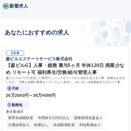
新着求人
あなたにおすすめの求人
正社員
森ビルエステートサービス株式会社
【森ビルG】人事・総務 賞与5ヶ月 年休120日 残業少な
め リモート可 福利厚生/労務/給与管理人事
森ビルグループの安定した環境で、バックオフィスから会社を支える人事・総務をお任せ
します。 労務と総務の業務をバランスよく担当し、ゆくゆくは制度改定などのコア業務
にも挑戦できる、やりがいある環境です。
月給
26万2000円～36万4000円
勤務地
東京都港区
業界未経験歓迎
年間休日120日以上
資格取得支援あり
介護休暇あり
転勤なし
未経験者歓迎
時短勤務あり