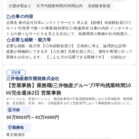
介護休暇あり
月平均残業時間20時間以内
未経験者歓迎
住宅手当あり
時短勤務あり
研修あり
在宅OK
賞与あり
仕事の内容
完全週休2日制
交通費支給
駅近5分以内
土日祝休み
服装自由
企業名 株式会社日本レジストリサービス 求人名 【総務】未経験歓迎◎/リ
モート可/世界で唯一の事業/福利厚生◎/再雇用有 仕事の内容 インターネッ
ト上の様々なサービスを支える当社にて、執務環境の整備や社内制度の検
討、イベント運営などの幅広い業務を担当し、間接的に会社の生産性向上
必要な経験・能力等
や成長に貢献している部署です。 会社の全メンバーが安心して長く成果を
必要な経験・能力等 【◎未経験歓迎◎】 主体的に考え、論理的な説明・
発揮できる環境を整えるために、毎日のメンテナンスや維持管理に加え、
提案が積極的にできる方 【入社後】先輩社員と共に、適性や希望に沿って
新たな施策検討を積極的に行っていただき、会社全体を巻き込み課題解決
業務をお任せします。 【こんな方が活躍できる職種です】 ・仕組化が好
を推進。 ・オフィス運営：執務環境の整備・物品管理・社内規定整備/改
き/得意・協働の姿勢を持っている・優先順位付け、マルチタスクが得意・
善・イベント企画/運営・非常時の対応 など、本人の希望や適性によって
様々な立場で物事を考えられる・定型業務だけでなく突発的な出来事にも
幅広い業務の体得が可能で、多様なキャリアパスを描くことも可能です。
正社員
対処できる・新しいことに興味関心がある 【魅力】■自己啓発支援：資格
三井物産都市開発株式会社
募集職種 【総務】未経験歓迎◎/リモート可/世界で唯一の事業/福利厚生◎/
取得や通信教育など費用の80%（年間25万円まで）を補助 ■住宅手当：家
再雇用有
賃の50%（月額7万円まで）を補助 学歴・資格 学歴：大学院 大学 語学
【営業事務】業務職/三井物産グループ/平均残業時間10
力： 資格：
H/完全週休2日 営業事務
オフィスビル、賃貸マンション、物流倉庫等の不動産開発事業における用地取得、開発推
進、賃貸運営、売却、仲介・活用提案等を行う営業部門において事務業務を担当いただき
ます。
月給
30万9500円～43万4000円
勤務地
東京都港区