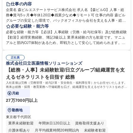
経験者歓迎
退職金あり
在宅OK
賞与あり
育休あり
仕事の内容
完全週休2日制
交通費支給
長期歓迎
駅近5分以内
土日祝休み
企業名 森ビルエステートサービス株式会社 求人名 【森ビルG】人事・総
務◆賞与5ヶ月◆年休120日◆残業少なめ◆リモート可 仕事の内容 森ビル
グループの安定した環境で、バックオフィスから会社を支える人事・総務
をお任せします。 労務と総務の業務をバランスよく担当し、ゆくゆくは制
必要な経験・能力等
度改定などのコア業務にも挑戦できる、やりがいある環境です。 ■勤怠管
必要な経験・能力等 【必須】人事経験（労務・給与社保等）及び総務経験
理、給与計算、社会保険手続き、年末調整等の労務管理全般 ■入退社手続
【歓迎】経理実務経験、簿記3級以上 業界未経験の方も歓迎です。マニュ
き、社内規定の改定や人事制度改定などのコア業務 ■社内イベントの企画
アルと部内OJT体制があるため、即戦力として安心して始められます。
運営やその他総務業務全般 ※労務と総務を1：1の割合でお任せ。 入社後
【魅力・やりがい】森ビルGの安定基盤で労務から総務まで幅広く携われ
は部内のOJTを中心に、あなたの経験に合わせて不足している部分はいつ
ます。定型業務に留まらず、社内規定や人事制度の改定など会社のコア業
でも質問・相談できる環境が整っているため、安心して成長できます。 募
正社員
務に挑戦できるため、自身の成長と組織への貢献度をダイレクトに実感で
株式会社日立医薬情報ソリューションズ
集職種 【森ビルG】人事・総務◆賞与5ヶ月◆年休120日◆残業少なめ◆
きます。 残業少なめ、週1日リモート可など、ワークライフバランスを保
リモート可
ち長期活躍できる環境です。 「これまでの幅広い経験を活かし、長期的な
【総務・人事】未経験歓迎/日立グループ/組織運営を支
キャリアを築きたい」という前向きな意欲と挑戦を全力で応援します。 学
えるゼネラリストを目指す 総務
歴・資格 学歴：大学院 大学 高専 短大 専修学校 高校 語学力： 資格：日商
入社直後は労務（労務管理・給与計算・安全衛生・福利厚生等）からお任せいたします。
簿記検定1級 日商簿記検定2級 日商簿記検定3級
将来は総務・採用・教育業務へ守備範囲を広げ、組織運営を支えるゼネラリストをめざせ
ます。
月給
27万7000円以上
勤務地
東京都千代田区
業界未経験歓迎
年間休日120日以上
資格取得支援あり
介護休暇あり
月平均残業時間20時間以内
未経験者歓迎