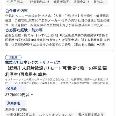
住宅手当あり
時短勤務あり
経験者歓迎
退職金あり
賞与あり
完全週休2日制
交通費支給
駅近5分以内
土日祝休み
仕事の内容
寮・社宅あり
企業名 タニコー株式会社 求人名 【人事・労務担当】安全衛生・健康経営
推進・労務管理/創業80年老舗メーカー 仕事の内容 社員の健康と安全の確
保・向上を軸に、組織全体の生産性向上および企業価値の向上のため、経
営層と密接に連携しながら、定型業務にとどまらず、制度設計や施策立案
必要な経験・能力等
などの上流工程から関与していただきます。 【主な業務内容】■安全衛生
必要な経験・能力等 【いずれか必須】■安全衛生業務の実務経験■労務管
業務（ストレスチェック、健康診断の運用、産業医との連携 など）■健康
理業務の実務経験 ■健康経営の推進または認証申請に関する業務経験 ※目
経営認証取得に向けた企画・推進■労務管理（労働時間の分析、労働環境
安：従業員数500名以上規模の企業でのご経験 【求める人物像】■周囲
の改善）■規程改定、制度設計、業務改善の推進■労働基準監督署対応、団
（社員・経営層）と円滑にコミュニケーションを図れる方■労務課題に対
体交渉対応 など 【採用背景】現在組織変革期の為、労務領域から組織力
し、迅速かつ的確に対応できる問題解決力をお持ちの方■チームおよび他
を底上げすべく、ともにご活躍いただける方の増員募集となります。 募集
正社員
部門と連携しながら業務を推進できる方■Excelや労務管理システムの実務
株式会社日本レジストリサービス
職種 【人事・労務担当】安全衛生・健康経営推進・労務管理/創業80年老
使用経験をお持ちの方 学歴・資格 学歴：大学院 大学 高専 短大 専修学校
舗メーカー
高校 語学力： 資格：
【総務】未経験歓迎 /リモート可/世界で唯一の事業/福
利厚生 /再雇用有 総務
インターネット上の様々なサービスを支える当社にて、執務環境の整備や社内制度の検
討、イベント運営などの幅広い業務を担当し、間接的に会社の生産性向上や成長に貢献し
ている部署です。
月給
27万6000円以上
勤務地
東京都千代田区
年間休日120日以上
ストックオプションあり
資格取得支援あり