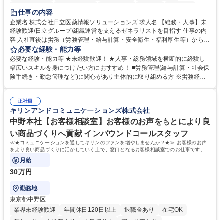
住宅手当あり
時短勤務あり
退職金あり
在宅OK
賞与あり
仕事の内容
育休あり
完全週休2日制
交通費支給
土日祝休み
寮・社宅あり
企業名 株式会社日立医薬情報ソリューションズ 求人名 【総務・人事】未
経験歓迎/日立グループ/組織運営を支えるゼネラリストを目指す 仕事の内
容 入社直後は労務（労務管理・給与計算・安全衛生・福利厚生等）からお
任せいたします。将来は総務・採用・教育業務へ守備範囲を広げ、組織運
必要な経験・能力等
営を支えるゼネラリストをめざせます。 ・初期業務：労働時間管理、給与
必要な経験・能力等 ★未経験歓迎！ ★人事・総務領域を横断的に経験し
計算、社会保険対応、福利厚生管理、安全衛生、健康経営推進等をお任せ
幅広いスキルを身につけたい方におすすめ！ ■労務管理(給与計算・社会保
します。ご経験に応じて、休職者管理など、幅広く経験を積んでいただき
険手続き・勤怠管理など)に関心があり主体的に取り組める方 ※労務経験
ます。 ・将来的な広がり：総務・採用・教育・税務対応・経営企画等。
者は早期にご活躍いただけます。 ■チームで仕事を推進できる方■将来は
★メンバーがマンツーマンで丁寧に教えるため、ご経験が浅くても安心！
マネジメント職として活躍したい 【尚可】■人事、労務、採用、教育業務
幅広く経験を積みたい意欲がある方に最適な環境です。 募集職種 【総
正社員
のご経験 ■労務管理（給与計算・社会保険手続き・勤怠管理など）の経験
キリンアンドコミュニケーションズ株式会社
務・人事】未経験歓迎/日立グループ/組織運営を支えるゼネラリストを目
■衛生管理者の資格をお持ちの方 学歴・資格 学歴：大学院 大学 高専 短大
指す
専修学校 高校 語学力： 資格：
中野本社【お客様相談室】お客様のお声をもとにより良
い商品づくりへ貢献 インバウンドコールスタッフ
≪★コミュニケーションを通してキリンのファンを増やしませんか？★≫ お客様のお声
をより良い商品づくりに活かしていく上で、窓口となるお客様相談室でのお仕事です。
月給
30万円
勤務地
東京都中野区
業界未経験歓迎
年間休日120日以上
退職金あり
在宅OK