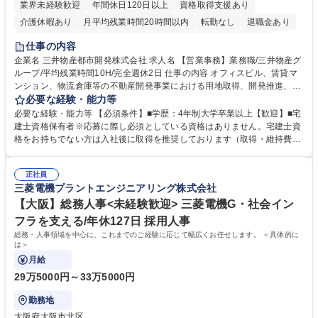
業界未経験歓迎
年間休日120日以上
資格取得支援あり
介護休暇あり
月平均残業時間20時間以内
転勤なし
退職金あり
在宅OK
賞与あり
育休あり
完全週休2日制
交通費支給
仕事の内容
駅近5分以内
土日祝休み
寮・社宅あり
企業名 三井物産都市開発株式会社 求人名 【営業事務】業務職/三井物産グ
ループ/平均残業時間10H/完全週休2日 仕事の内容 オフィスビル、賃貸マ
ンション、物流倉庫等の不動産開発事業における用地取得、開発推進、賃
貸運営、売却、仲介・活用提案等を行う営業部門において事務業務を担当
必要な経験・能力等
いただきます。 【詳細】・契約書管理、契約書製本、捺印対応、ファイリ
必要な経験・能力等 【必須条件】■学歴：4年制大学卒業以上【歓迎】■宅
ング、登記簿取得、調書取得・支払業務（各種費用支払、支払管理、請
建士資格保有者※応募に際し必須としている資格はありません。宅建士資
求・支払データ登録、取引先マスター申請対応）・予算作成及び予実管
格をお持ちでない方は入社後に取得を推奨しております（取得・維持費用
理・各種稟議書、報告書作成業務・各種台帳管理、交際費・会議費支払報
の一部補助あり） 【求める人物像】 ・向学心豊かで、主体的に行動でき
告書作成及び月次管理・部内総務庶務全般 など※※配属先によっては上記
る方。 ・社内外の多様な関係者と協調して業務を進められるコミュニケー
の他に担当頂く業務が発生する場合があります。 募集職種 【営業事務】
正社員
ション力がある方。 ・チャレンジを厭わず、粘り強く業務に取り組める
三菱電機プラントエンジニアリング株式会社
業務職/三井物産グループ/平均残業時間10H/完全週休2日
方。多様な関係者と謙虚に信頼関係を構築でき、期限を意識したスケジュ
ール管理が出来る方。※将来的に他部署（営業部門、コーポレート部門）
【大阪】総務人事<未経験歓迎> 三菱電機G・社会イン
へのジョブローテーションの可能性があります。 学歴・資格 学歴：大学
フラを支える/年休127日 採用人事
院 大学 語学力： 資格：宅地建物取引士
総務・人事領域を中心に、これまでのご経験に応じて幅広くお任せします。 ＜具体的に
は＞
月給
29万5000円～33万5000円
勤務地
大阪府大阪市北区