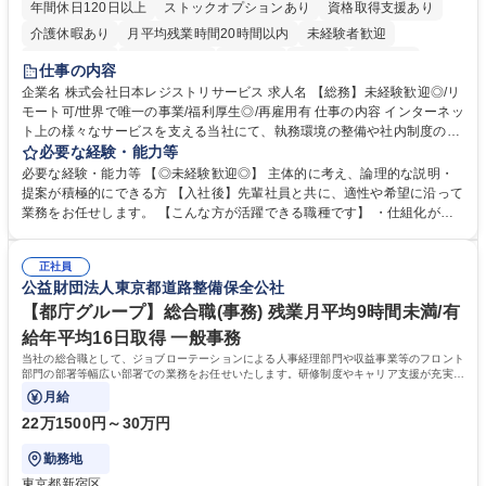
年間休日120日以上
ストックオプションあり
資格取得支援あり
介護休暇あり
月平均残業時間20時間以内
未経験者歓迎
住宅手当あり
時短勤務あり
研修あり
在宅OK
賞与あり
仕事の内容
完全週休2日制
交通費支給
駅近5分以内
土日祝休み
服装自由
企業名 株式会社日本レジストリサービス 求人名 【総務】未経験歓迎◎/リ
モート可/世界で唯一の事業/福利厚生◎/再雇用有 仕事の内容 インターネッ
ト上の様々なサービスを支える当社にて、執務環境の整備や社内制度の検
討、イベント運営などの幅広い業務を担当し、間接的に会社の生産性向上
必要な経験・能力等
や成長に貢献している部署です。 会社の全メンバーが安心して長く成果を
必要な経験・能力等 【◎未経験歓迎◎】 主体的に考え、論理的な説明・
発揮できる環境を整えるために、毎日のメンテナンスや維持管理に加え、
提案が積極的にできる方 【入社後】先輩社員と共に、適性や希望に沿って
新たな施策検討を積極的に行っていただき、会社全体を巻き込み課題解決
業務をお任せします。 【こんな方が活躍できる職種です】 ・仕組化が好
を推進。 ・オフィス運営：執務環境の整備・物品管理・社内規定整備/改
き/得意・協働の姿勢を持っている・優先順位付け、マルチタスクが得意・
善・イベント企画/運営・非常時の対応 など、本人の希望や適性によって
様々な立場で物事を考えられる・定型業務だけでなく突発的な出来事にも
幅広い業務の体得が可能で、多様なキャリアパスを描くことも可能です。
正社員
対処できる・新しいことに興味関心がある 【魅力】■自己啓発支援：資格
公益財団法人東京都道路整備保全公社
募集職種 【総務】未経験歓迎◎/リモート可/世界で唯一の事業/福利厚生◎/
取得や通信教育など費用の80%（年間25万円まで）を補助 ■住宅手当：家
再雇用有
賃の50%（月額7万円まで）を補助 学歴・資格 学歴：大学院 大学 語学
【都庁グループ】総合職(事務) 残業月平均9時間未満/有
力： 資格：
給年平均16日取得 一般事務
当社の総合職として、ジョブローテーションによる人事経理部門や収益事業等のフロント
部門の部署等幅広い部署での業務をお任せいたします。研修制度やキャリア支援が充実し
ております！ ※下記業務詳細
月給
22万1500円～30万円
勤務地
東京都新宿区