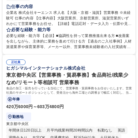
土日祝休み
仕事の内容
企業名 株式会社キーエンス 求人名 【大阪・京都・滋賀】営業事務 ※未経
験可 仕事の内容 【仕事内容】大阪営業所、京都営業所、滋賀営業所いず
れかにて営業事務をお任せ。 【詳細】電話応対・データ入力・伝票や見積
の作成・カタログ送付・来客対応・営業所内で発生する事務業務や業務改
必要な経験・能力等
善をお任せ。 【教育制度】ご入社後、育成担当とペアになりながらOJTに
必要な経験・能力等 【必須】■協調性を持って業務推進出来る方 ■改善案
て業務を覚えていただくことが可能です。業務システムがきちんと構築さ
を出しながら、主体的に業務を進めて行ける方 【過去のご入社事例】人材
れているため、スムーズに仕事に慣れることができる環境です。また、
派遣業界や保育業界等、メーカー以外、営業事務未経験者の入社実績有
「チームで成果を出す文化」があり、良いやり方を積極的に共有しながら
【当社の事務職について】単なる事務ではなく主体性を発揮したサポート
常に改善を目指す風土のため、安心して業務に取り組んでいただけます。
により、キーエンスの付加価値向上に貢献します。ベースの定型業務に加
募集職種 【大阪・京都・滋賀】営業事務 ※未経験可
正社員
えて、お客様や社員の状況に合わせ、能動的なサポート、改善の動きも期
ヒガシマルインターナショナル株式会社
待され。組織を支えるスペシャリストとして、チームに貢献し、結果的に
社員から頼られる存在になることができます。平均19:30の退勤以降の業
東京都中央区【営業事務・貿易事務】食品商社/残業少
務の持ち帰りも禁止されており、メリハリのある働き方となります。 学
なめ/リモート等相談可 営業事務
歴・資格 学歴：大学院 大学 高専 短大 語学力： 資格：
食品の加工・販売を行っている当社にて、営業事務・貿易事務をお任せいたします。営業
社員のサポートポジションとして、受発注から海外工場との調整まで幅広く対応し、当社
事業の根幹を支えていただきます。
年俸
420万6000円～603万4800円
勤務地
東京都中央区
年間休日120日以上
月平均残業時間20時間以内
転勤なし
英語
退職金あり
在宅OK
交通費支給
駅近5分以内
土日祝休み