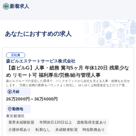
新着求人
あなたにおすすめの求人
正社員
森ビルエステートサービス株式会社
【森ビルG】人事・総務 賞与5ヶ月 年休120日 残業少な
め リモート可 福利厚生/労務/給与管理人事
森ビルグループの安定した環境で、バックオフィスから会社を支える人事・総務をお任せ
します。 労務と総務の業務をバランスよく担当し、ゆくゆくは制度改定などのコア業務
にも挑戦できる、やりがいある環境です。
月給
26万2000円～36万4000円
勤務地
東京都港区
業界未経験歓迎
年間休日120日以上
資格取得支援あり
介護休暇あり
転勤なし
未経験者歓迎
時短勤務あり