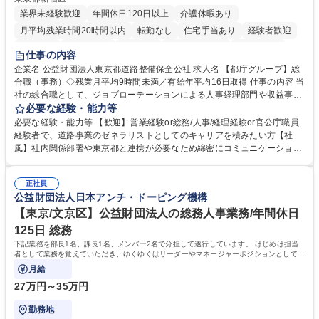
業界未経験歓迎
年間休日120日以上
介護休暇あり
月平均残業時間20時間以内
転勤なし
住宅手当あり
経験者歓迎
研修あり
退職金あり
賞与あり
完全週休2日制
交通費支給
仕事の内容
駅近5分以内
資格取得手当あり
食事補助あり
企業名 公益財団法人東京都道路整備保全公社 求人名 【都庁グループ】総
合職（事務）◇残業月平均9時間未満／有給年平均16日取得 仕事の内容 当
社の総合職として、ジョブローテーションによる人事経理部門や収益事業
等のフロント部門の部署等幅広い部署での業務をお任せいたします。研修
必要な経験・能力等
制度やキャリア支援が充実しております！ ※下記業務詳細 【業務詳細】■
必要な経験・能力等 【歓迎】営業経験or総務/人事/経理経験or官公庁職員
管理部門：広報、人事、経理など当公社の運営に係る管理業務 ■収益部
経験者で、道路事業のゼネラリストとしてのキャリアを積みたい方【社
門：駐車場の新規開拓、管理運営、新宿駅西口広場の「イベントコーナ
風】社内関係部署や東京都と連携が必要なため綿密にコミュニケーション
ー」などの管理運営 ■道路部門：整備の急がれる骨格幹線道路や木造住宅
を図っています。 【業務の魅力】■幅広く携われる：総合職（事務）で
密集地域の特定整備路線の用地取得、道路に関する普及啓発事業、都内の
は、駐車場の管理運営や道路用地の取得、公益財団法人の中枢を担う管理
道路施設や道路工事現場の見学ツアー事業 ※入社後は上記いずれかの部門
正社員
部門など多岐に渡る業務を経験できます。 ■様々なプロジェクト：駐車場
公益財団法人日本アンチ・ドーピング機構
へ配属。※業務内容変更の範囲：会社の定める業務 募集職種 【都庁グル
事業の他、新宿駅西口広場内に設置された照明を兼ねた広告「ブライトサ
ープ】総合職（事務）◇残業月平均9時間未満／有給年平均16日取得
イン」の管理運営を行うなど、事業収益を生み出す活動を積極的に行って
【東京/文京区】公益財団法人の総務人事業務/年間休日
います。 学歴・資格 学歴：大学院 大学 高専 短大 専修学校 高校 語学力：
125日 総務
資格：
下記業務を部長1名、課長1名、メンバー2名で分担して遂行しています。 はじめは担当
者として業務を覚えていただき、ゆくゆくはリーダーやマネージャーポジションとして活
躍いただくことを期待しています。
月給
27万円～35万円
勤務地