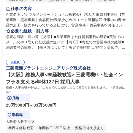
仕事の内容
企業名 ヒガシマルインターナショナル株式会社 求人名 東京都中央区【営
業事務・貿易事務】食品商社/残業少なめ/リモート等相談可 仕事の内容 食
品の加工・販売を行っている当社にて、営業事務・貿易事務をお任せいた
します。営業社員のサポートポジションとして、受発注から海外工場との
必要な経験・能力等
調整まで幅広く対応し、当社事業の根幹を支えていただきます。 ■受発注
必要な経験・能力等 【必須】■営業事務または貿易事務の経験■英語での
業務、請求書発行 ■海外工場とのスケジュール調整 ■在庫管理 ■輸入書類
メールのやり取りに抵抗感の無い方 【尚可】■商社での営業事務の経験■
の確認・作成 ■配送手配 ■通関業者を通して行う輸出入業全般 ■倉庫との
通関業務の経験。 【働き方について】所定労働時間は7時間と短めで、残
倉入れ調整等 ※ゼネラリストとしてのキャリアアップを目指すことが可能
業も月平均20時間以下です。時差出勤制度や週1日のリモート勤務も相談
です。単に商品を販売するだけでなく原料の仕入れから販売までをトータ
可能で、ワークライフバランスを保ち長期就業しやすい環境です。 【当社
ルプロデュースしているため、商品に関わる全ての業務をサポート頂きま
正社員
の強み】1991年の設立以来、外食産業を中心としたお客様の多様なニー
三菱電機プラントエンジニアリング株式会社
す。 募集職種 東京都中央区【営業事務・貿易事務】食品商社/残業少なめ/
ズに沿った冷凍水産物等の生産・輸入・販売を一貫して手掛けています。
リモート等相談可
自社工場と海外拠点の強固な連携によるワンストップサービスが最大の強
【大阪】総務人事<未経験歓迎> 三菱電機G・社会イン
みです。 学歴・資格 学歴：大学院 大学 語学力：英語 資格：
フラを支える/年休127日 採用人事
総務・人事領域を中心に、これまでのご経験に応じて幅広くお任せします。 ＜具体的に
は＞
月給
29万5000円～33万5000円
勤務地
大阪府大阪市北区
業界未経験歓迎
年間休日120日以上
資格取得支援あり