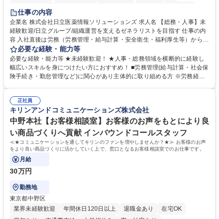
住宅手当あり
時短勤務あり
退職金あり
在宅OK
賞与あり
仕事の内容
育休あり
完全週休2日制
交通費支給
土日祝休み
寮・社宅あり
企業名 株式会社日立医薬情報ソリューションズ 求人名 【総務・人事】未
経験歓迎/日立グループ/組織運営を支えるゼネラリストを目指す 仕事の内
容 入社直後は労務（労務管理・給与計算・安全衛生・福利厚生等）からお
任せいたします。将来は総務・採用・教育業務へ守備範囲を広げ、組織運
必要な経験・能力等
営を支えるゼネラリストをめざせます。 ・初期業務：労働時間管理、給与
必要な経験・能力等 ★未経験歓迎！ ★人事・総務領域を横断的に経験し
計算、社会保険対応、福利厚生管理、安全衛生、健康経営推進等をお任せ
幅広いスキルを身につけたい方におすすめ！ ■労務管理(給与計算・社会保
します。ご経験に応じて、休職者管理など、幅広く経験を積んでいただき
険手続き・勤怠管理など)に関心があり主体的に取り組める方 ※労務経験
ます。 ・将来的な広がり：総務・採用・教育・税務対応・経営企画等。
者は早期にご活躍いただけます。 ■チームで仕事を推進できる方■将来は
★メンバーがマンツーマンで丁寧に教えるため、ご経験が浅くても安心！
マネジメント職として活躍したい 【尚可】■人事、労務、採用、教育業務
幅広く経験を積みたい意欲がある方に最適な環境です。 募集職種 【総
正社員
のご経験 ■労務管理（給与計算・社会保険手続き・勤怠管理など）の経験
キリンアンドコミュニケーションズ株式会社
務・人事】未経験歓迎/日立グループ/組織運営を支えるゼネラリストを目
■衛生管理者の資格をお持ちの方 学歴・資格 学歴：大学院 大学 高専 短大
指す
専修学校 高校 語学力： 資格：
中野本社【お客様相談室】お客様のお声をもとにより良
い商品づくりへ貢献 インバウンドコールスタッフ
≪★コミュニケーションを通してキリンのファンを増やしませんか？★≫ お客様のお声
をより良い商品づくりに活かしていく上で、窓口となるお客様相談室でのお仕事です。
月給
30万円
勤務地
東京都中野区
業界未経験歓迎
年間休日120日以上
退職金あり
在宅OK