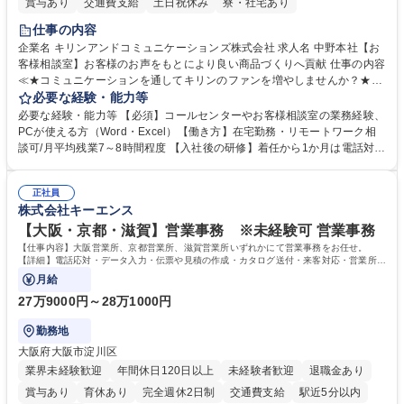
賞与あり
交通費支給
土日祝休み
寮・社宅あり
仕事の内容
企業名 キリンアンドコミュニケーションズ株式会社 求人名 中野本社【お
客様相談室】お客様のお声をもとにより良い商品づくりへ貢献 仕事の内容
≪★コミュニケーションを通してキリンのファンを増やしませんか？★≫
お客様のお声をより良い商品づくりに活かしていく上で、窓口となるお客
必要な経験・能力等
様相談室でのお仕事です。 日々お客様からいただくキリングループへのご
必要な経験・能力等 【必須】コールセンターやお客様相談室の業務経験、
意見を、企業活動に活かしています。お客様からの声に迅速かつ誠意をも
PCが使える方（Word・Excel）【働き方】在宅勤務・リモートワーク相
って対応、情報提供するとともにグループ内活動に反映しています。 【具
談可/月平均残業7～8時間程度 【入社後の研修】着任から1か月は電話対応
体的には】電話応対、メール、お手紙対応、ご指摘品調査報告書作成、有
のOJTを中心に実施し、電話対応に慣れた段階でメール・手紙のOJTを実
人チャットボット対応など。 【1日の対応件数】■電話：月間一人当たり
施する予定です。独り立ち以降もしっかりフォローする体制を整えていま
平均100件前後■メール・手紙：同上40件前後 募集職種 中野本社【お客様
正社員
すのでご安心ください。 【当社について】キリングループの広報機能を担
株式会社キーエンス
相談室】お客様のお声をもとにより良い商品づくりへ貢献
う会社として、お客様との出会いを大切にし、磨き上げたホスピタリティ
を込めてコミュニケーションをとりながら広報関連業務を行っておりま
【大阪・京都・滋賀】営業事務 ※未経験可 営業事務
す。 学歴・資格 学歴：大学院 大学 高専 短大 専修学校 高校 語学力： 資
【仕事内容】大阪営業所、京都営業所、滋賀営業所いずれかにて営業事務をお任せ。
格：
【詳細】電話応対・データ入力・伝票や見積の作成・カタログ送付・来客対応・営業所内
で発生する事務業務や業務改善をお任せ。
月給
27万9000円～28万1000円
勤務地
大阪府大阪市淀川区
業界未経験歓迎
年間休日120日以上
未経験者歓迎
退職金あり
賞与あり
育休あり
完全週休2日制
交通費支給
駅近5分以内