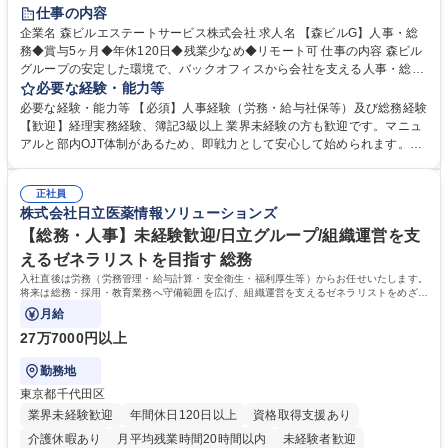
経験者歓迎
退職金あり
在宅OK
賞与あり
育休あり
仕事の内容
完全週休2日制
交通費支給
長期歓迎
駅近5分以内
土日祝休み
企業名 森ビルエステートサービス株式会社 求人名 【森ビルG】人事・総
務◆賞与5ヶ月◆年休120日◆残業少なめ◆リモート可 仕事の内容 森ビル
グループの安定した環境で、バックオフィスから会社を支える人事・総務
をお任せします。 労務と総務の業務をバランスよく担当し、ゆくゆくは制
必要な経験・能力等
度改定などのコア業務にも挑戦できる、やりがいある環境です。 ■勤怠管
必要な経験・能力等 【必須】人事経験（労務・給与社保等）及び総務経験
理、給与計算、社会保険手続き、年末調整等の労務管理全般 ■入退社手続
【歓迎】経理実務経験、簿記3級以上 業界未経験の方も歓迎です。マニュ
き、社内規定の改定や人事制度改定などのコア業務 ■社内イベントの企画
アルと部内OJT体制があるため、即戦力として安心して始められます。
運営やその他総務業務全般 ※労務と総務を1：1の割合でお任せ。 入社後
【魅力・やりがい】森ビルGの安定基盤で労務から総務まで幅広く携われ
は部内のOJTを中心に、あなたの経験に合わせて不足している部分はいつ
ます。定型業務に留まらず、社内規定や人事制度の改定など会社のコア業
でも質問・相談できる環境が整っているため、安心して成長できます。 募
正社員
務に挑戦できるため、自身の成長と組織への貢献度をダイレクトに実感で
株式会社日立医薬情報ソリューションズ
集職種 【森ビルG】人事・総務◆賞与5ヶ月◆年休120日◆残業少なめ◆
きます。 残業少なめ、週1日リモート可など、ワークライフバランスを保
リモート可
ち長期活躍できる環境です。 「これまでの幅広い経験を活かし、長期的な
【総務・人事】未経験歓迎/日立グループ/組織運営を支
キャリアを築きたい」という前向きな意欲と挑戦を全力で応援します。 学
えるゼネラリストを目指す 総務
歴・資格 学歴：大学院 大学 高専 短大 専修学校 高校 語学力： 資格：日商
入社直後は労務（労務管理・給与計算・安全衛生・福利厚生等）からお任せいたします。
簿記検定1級 日商簿記検定2級 日商簿記検定3級
将来は総務・採用・教育業務へ守備範囲を広げ、組織運営を支えるゼネラリストをめざせ
ます。
月給
27万7000円以上
勤務地
東京都千代田区
業界未経験歓迎
年間休日120日以上
資格取得支援あり
介護休暇あり
月平均残業時間20時間以内
未経験者歓迎