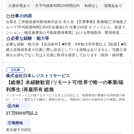
介護休暇あり
月平均残業時間20時間以内
転勤なし
退職金あり
在宅OK
賞与あり
育休あり
完全週休2日制
交通費支給
仕事の内容
駅近5分以内
土日祝休み
寮・社宅あり
企業名 三井物産都市開発株式会社 求人名 【営業事務】業務職/三井物産グ
ループ/平均残業時間10H/完全週休2日 仕事の内容 オフィスビル、賃貸マ
ンション、物流倉庫等の不動産開発事業における用地取得、開発推進、賃
貸運営、売却、仲介・活用提案等を行う営業部門において事務業務を担当
必要な経験・能力等
いただきます。 【詳細】・契約書管理、契約書製本、捺印対応、ファイリ
必要な経験・能力等 【必須条件】■学歴：4年制大学卒業以上【歓迎】■宅
ング、登記簿取得、調書取得・支払業務（各種費用支払、支払管理、請
建士資格保有者※応募に際し必須としている資格はありません。宅建士資
求・支払データ登録、取引先マスター申請対応）・予算作成及び予実管
格をお持ちでない方は入社後に取得を推奨しております（取得・維持費用
理・各種稟議書、報告書作成業務・各種台帳管理、交際費・会議費支払報
の一部補助あり） 【求める人物像】 ・向学心豊かで、主体的に行動でき
告書作成及び月次管理・部内総務庶務全般 など※※配属先によっては上記
る方。 ・社内外の多様な関係者と協調して業務を進められるコミュニケー
の他に担当頂く業務が発生する場合があります。 募集職種 【営業事務】
正社員
ション力がある方。 ・チャレンジを厭わず、粘り強く業務に取り組める
株式会社日本レジストリサービス
業務職/三井物産グループ/平均残業時間10H/完全週休2日
方。多様な関係者と謙虚に信頼関係を構築でき、期限を意識したスケジュ
ール管理が出来る方。※将来的に他部署（営業部門、コーポレート部門）
【総務】未経験歓迎 /リモート可/世界で唯一の事業/福
へのジョブローテーションの可能性があります。 学歴・資格 学歴：大学
利厚生 /再雇用有 総務
院 大学 語学力： 資格：宅地建物取引士
インターネット上の様々なサービスを支える当社にて、執務環境の整備や社内制度の検
討、イベント運営などの幅広い業務を担当し、間接的に会社の生産性向上や成長に貢献し
ている部署です。
月給
27万6000円以上
勤務地
東京都千代田区