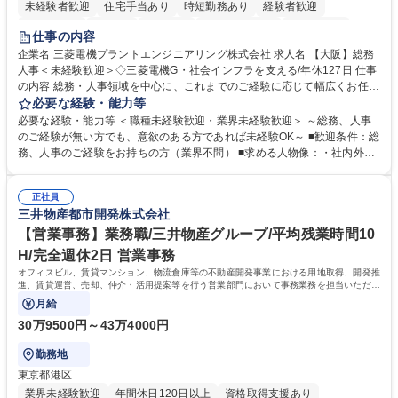
未経験者歓迎
住宅手当あり
時短勤務あり
経験者歓迎
退職金あり
在宅OK
賞与あり
完全週休2日制
交通費支給
仕事の内容
駅近5分以内
土日祝休み
服装自由
寮・社宅あり
食事補助あり
企業名 三菱電機プラントエンジニアリング株式会社 求人名 【大阪】総務
人事＜未経験歓迎＞◇三菱電機G・社会インフラを支える/年休127日 仕事
の内容 総務・人事領域を中心に、これまでのご経験に応じて幅広くお任せ
します。 ＜具体的には＞ ・総務/人事労務（給与・社保・勤怠管理など）
必要な経験・能力等
・採用・教育研修 ・福利厚生運用 など ※基本的には事務所勤務ですが、
必要な経験・能力等 ＜職種未経験歓迎・業界未経験歓迎＞ ～総務、人事
採用や教育等の業務内容により、関西圏以外への日帰り・宿泊を伴う国内
のご経験が無い方でも、意欲のある方であれば未経験OK～ ■歓迎条件：総
出張もございます。 ※担当業務を持ちつつ、お互いに助け合いながら、総
務、人事のご経験をお持ちの方（業界不問） ■求める人物像：・社内外の
務部という組織として協力しながら進める体制です。 募集職種 【大阪】
関係各部門との調整を率先して行い、業務を円滑に遂行できる協調性やコ
総務人事＜未経験歓迎＞◇三菱電機G・社会インフラを支える/年休127日
ミュニケーション能力を持っている方 ・人事総務領域に興味がありゼネラ
正社員
リスト志向をお持ちの方 学歴・資格 学歴：大学院 大学 語学力： 資格：
三井物産都市開発株式会社
【営業事務】業務職/三井物産グループ/平均残業時間10
H/完全週休2日 営業事務
オフィスビル、賃貸マンション、物流倉庫等の不動産開発事業における用地取得、開発推
進、賃貸運営、売却、仲介・活用提案等を行う営業部門において事務業務を担当いただき
ます。
月給
30万9500円～43万4000円
勤務地
東京都港区
業界未経験歓迎
年間休日120日以上
資格取得支援あり