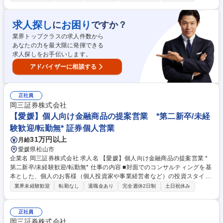
の金融商品の提案をお任せします。 ■取り扱う金融商品は、株式、債券、
投資信託、保険などに多岐にわたります。近年は事業経営者のお客さまへ
のアプローチに注力しており、資産形成のご提案に留まらず、専門部署と
求人探し
お困り
に
ですか？
の連携による事業承継やM&A、不動産管理など多様なソリューションの提
業界トップクラスの求人件数から
供にも力を入れています。自由な商品組成や提案ができるため、お客さま
あなたの力を最大限に発揮できる
のニーズに寄り添った提案ができることも当社ならではのやりがいを感じ
求人探しをお手伝いします。
て頂けるポイントの1つです。 募集職種 【大阪】個人向け金融商品の提案
営業 *第二新卒/未経験歓迎/転勤無*
アドバイザーに相談する
正社員
岡三証券株式会社
【愛媛】個人向け金融商品の提案営業 *第二新卒/未経
験歓迎/転勤無* 証券個人営業
31万円以上
月給
愛媛県松山市
企業名 岡三証券株式会社 求人名 【愛媛】個人向け金融商品の提案営業 *
第二新卒/未経験歓迎/転勤無* 仕事の内容 ■対面でのコンサルティングを基
本とした、個人のお客様（個人投資家や事業経営者など）の投資スタイル
やライフプラン、多様なニーズにあわせた、最適な資産形成・運用のため
業界未経験歓迎
転勤なし
退職金あり
完全週休2日制
土日祝休み
の金融商品の提案をお任せします。 ■取り扱う金融商品は、株式、債券、
投資信託、保険などに多岐にわたります。近年は事業経営者のお客さまへ
のアプローチに注力しており、資産形成のご提案に留まらず、専門部署と
正社員
の連携による事業承継やM&A、不動産管理など多様なソリューションの提
岡三証券株式会社