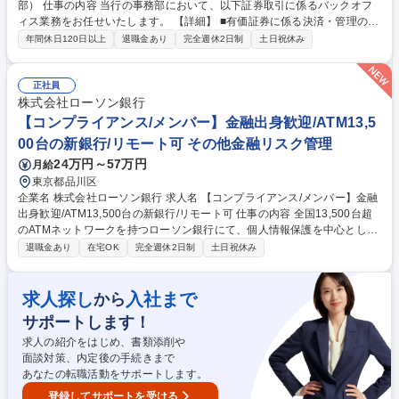
部） 仕事の内容 当行の事務部において、以下証券取引に係るバックオフ
ィス業務をお任せいたします。 【詳細】 ■有価証券に係る決済・管理の後
方事務や決算作業 （国内で発行された国債、株式、組合出資、海外で発行
年間休日120日以上
退職金あり
完全週休2日制
土日祝休み
された債券、LP、投資信託の売買やレポ取引等） ■上記業務に係るシステ
ム化の推進やＢＣＰ等のプロジェクト対応 ■証券取引に係る制度対応 （変
更の範囲：当行の指定する業務） 募集職種 【東京】証券事務業務担当
正社員
（事務部）
株式会社ローソン銀行
【コンプライアンス/メンバー】金融出身歓迎/ATM13,5
00台の新銀行/リモート可 その他金融リスク管理
24万円～57万円
月給
東京都品川区
企業名 株式会社ローソン銀行 求人名 【コンプライアンス/メンバー】金融
出身歓迎/ATM13,500台の新銀行/リモート可 仕事の内容 全国13,500台超
のATMネットワークを持つローソン銀行にて、個人情報保護を中心とした
コンプライアンス業務をお任せします。まずは文書チェックや業界団体の
退職金あり
在宅OK
完全週休2日制
土日祝休み
報告、研修コンテンツの作成などからお任せ予定です。 個人情報保護関連
業務からお任せし少しずつ以下業務をお任せします【詳細】銀行業務およ
びクレジットカード業務に関する個人情報保護関連業務。個人情報保護法
求人探し
入社まで
から
やガイドラインに基づく企画立案■企画・立案、法令等制改定対応■社内研
サポートします！
修■個人情報漏えい案件への対応（当局報告を含む）■安全管理措置のチェ
ック、見直し■その他(文書チェック、景表法チェック、アームズレングス
求人の紹介をはじめ、書類添削や
ルールチェック等） 募集職種 【コンプライアンス/メンバー】金融出身歓
面談対策、内定後の手続きまで
迎/ATM13,500台の新銀行/リモート可
あなたの転職活動をサポートします。
登録してサポートを受ける