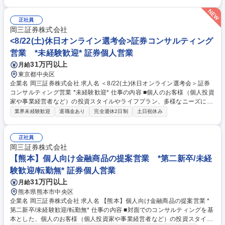
の金融商品の提案をお任せします。 ■取り扱う金融商品は、株式、債券、
投資信託、保険などに多岐にわたります。近年は事業経営者のお客さまへ
のアプローチに注力しており、資産形成のご提案に留まらず、専門部署と
正社員
の連携による事業承継やM&A、不動産管理など多様なソリューションの提
岡三証券株式会社
供にも力を入れています。自由な商品組成や提案ができるため、お客さま
<8/22(土)休日オンライン選考会>証券コンサルティング
のニーズに寄り添った提案ができることも当社ならではのやりがいを感じ
営業 *未経験歓迎* 証券個人営業
て頂けるポイントの1つです。 募集職種 【金沢】個人向け金融商品の提案
31万円以上
月給
営業 *第二新卒/未経験歓迎/転勤無*
東京都中央区
企業名 岡三証券株式会社 求人名 ＜8/22(土)休日オンライン選考会＞証券
コンサルティング営業 *未経験歓迎* 仕事の内容 ■個人のお客様（個人投資
家や事業経営者など）の投資スタイルやライフプラン、多様なニーズにあ
わせた、最適な資産形成・運用のための金融商品・ソリューションの提案
業界未経験歓迎
退職金あり
完全週休2日制
土日祝休み
を行うコンサルティング営業をお任せします。 ●日時：8/22(土) 9:30～1
7:00（オンライン実施） ●選考内容：1次選考（場合によっては同日中に2
次選考まで実施可能です/各選考は1時間程度を想定しています） ※具体的
正社員
なお時間は書類選考通過後にご調整させていただきます。お時間幅広く確
岡三証券株式会社
保の上、ご応募ください。 ※上記日時でご都合あわない場合は、平日での
【熊本】個人向け金融商品の提案営業 *第二新卒/未経
調整も可能です。 募集職種 ＜8/22(土)休日オンライン選考会＞証券コンサ
験歓迎/転勤無* 証券個人営業
ルティング営業 *未経験歓迎*
31万円以上
月給
熊本県熊本市中央区
企業名 岡三証券株式会社 求人名 【熊本】個人向け金融商品の提案営業 *
第二新卒/未経験歓迎/転勤無* 仕事の内容 ■対面でのコンサルティングを基
本とした、個人のお客様（個人投資家や事業経営者など）の投資スタイル