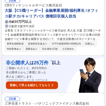
調査の実施、各種審査研修の講師 など （変更の範囲：当行の指定する業
正社員
務） 募集職種 【東京/国内法人融資の審査業務】審査業務未経験者歓迎/在
CBSフィナンシャルサービス株式会社
宅・フレックス制度有
大阪【CS職リーダー】金融事業展開/福利厚生 /オフィ
ス駅チカ/キャリアパス 債権回収個人担当
30万円以上
月給
大阪府大阪市中央区
企業名 ＣＢＳフィナンシャルサービス株式会社 求人名 大阪【CS職リーダ
ー】金融事業展開/福利厚生◎/オフィス駅チカ/キャリアパス◎ 仕事の内容
金融サービス事業を展開する当社にて、大阪支店勤務のCSリーダーを募
集します。この度採用する方には、ショッピングクレジットをご利用のお
業界未経験歓迎
資格取得支援あり
月平均残業時間20時間以内
転勤なし
客様への支払い催促を中心にメンバーマネジメント等もお任せする予定で
時短勤務あり
退職金あり
完全週休2日制
土日祝休み
す 【具体的な業務内容：大阪/カスタマーサービス(リーダークラス)】 ■カ
スタマーセンターでの電話・メールによる案内・相談業務 ■引落口座設定
手続き、中途解約手続き、入金処理等各種事務業務 ■実績の検証や分析に
※
非公開求人
25
万件
は
以上
よる改善提案業 ■チームメンバーの管理や教育、社内外会議への部署代表
ご登録いただくと、約
25
万件の
としての参加、■各種プロジェクトの遂行 募集職種 大阪【CS職リーダ
非公開求人からご希望に沿った
ー】金融事業展開/福利厚生◎/オフィス駅チカ/キャリアパス◎
求人をご紹介します。
※
2026年3月31日時点 ※求人数＝採用予定人数
登録して求人を紹介してもらう
正社員
三井住友トラスト・パナソニックファイナンス株式会社