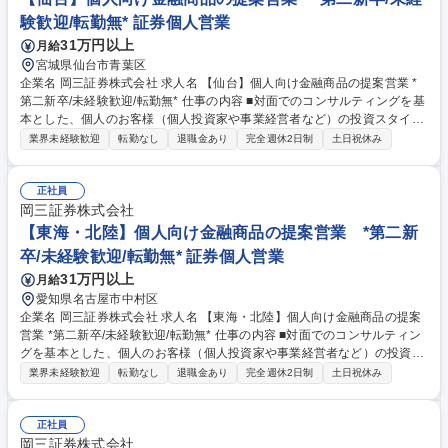
験歓迎/転勤無* 証券個人営業
31万円以上
月給
宮城県仙台市青葉区
企業名 岡三証券株式会社 求人名 【仙台】個人向け金融商品の提案営業 *
第二新卒/未経験歓迎/転勤無* 仕事の内容 ■対面でのコンサルティングを基
本とした、個人のお客様（個人投資家や事業経営者など）の投資スタイル
やライフプラン、多様なニーズにあわせた、最適な資産形成・運用のため
業界未経験歓迎
転勤なし
退職金あり
完全週休2日制
土日祝休み
の金融商品の提案をお任せします。 ■取り扱う金融商品は、株式、債券、
投資信託、保険などに多岐にわたります。近年は事業経営者のお客さまへ
のアプローチに注力しており、資産形成のご提案に留まらず、専門部署と
正社員
の連携による事業承継やM&A、不動産管理など多様なソリューションの提
岡三証券株式会社
供にも力を入れています。自由な商品組成や提案ができるため、お客さま
【東海・北陸】個人向け金融商品の提案営業 *第二新
のニーズに寄り添った提案ができることも当社ならではのやりがいを感じ
卒/未経験歓迎/転勤無* 証券個人営業
て頂けるポイントの1つです。 募集職種 【仙台】個人向け金融商品の提案
31万円以上
月給
営業 *第二新卒/未経験歓迎/転勤無*
愛知県名古屋市中村区
企業名 岡三証券株式会社 求人名 【東海・北陸】個人向け金融商品の提案
営業 *第二新卒/未経験歓迎/転勤無* 仕事の内容 ■対面でのコンサルティン
グを基本とした、個人のお客様（個人投資家や事業経営者など）の投資ス
タイルやライフプラン、多様なニーズにあわせた、最適な資産形成・運用
業界未経験歓迎
転勤なし
退職金あり
完全週休2日制
土日祝休み
のための金融商品の提案をお任せします。 ■取り扱う金融商品は、株式、
債券、投資信託、保険などに多岐にわたります。近年は事業経営者のお客
さまへのアプローチに注力しており、資産形成のご提案に留まらず、専門
正社員
部署との連携による事業承継やM&A、不動産管理など多様なソリューショ
岡三証券株式会社