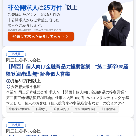
ご提案やフォロー活動などを行います。 ・本部…融資や預金に関する基礎
※
非公開求人
25
万件
は
以上
知識や金融知識を学びながら、お客様対応や内部事務に携わります。 募集
ご登録いただくと、約
25
万件の
職種 【室蘭/総合職】未経験歓迎★UIターン歓迎(社宅あり)★働き方◎
非公開求人からご希望に沿った
求人をご紹介します。
※
2026年3月31日時点 ※求人数＝採用予定人数
登録して求人を紹介してもらう
正社員
岡三証券株式会社
【関西】個人向け金融商品の提案営業 *第二新卒/未経
験歓迎/転勤無* 証券個人営業
31万円以上
月給
大阪府大阪市北区
企業名 岡三証券株式会社 求人名 【関西】個人向け金融商品の提案営業 *
第二新卒/未経験歓迎/転勤無* 仕事の内容 ■対面でのコンサルティングを基
本とした、個人のお客様（個人投資家や事業経営者など）の投資スタイル
やライフプラン、多様なニーズにあわせた、最適な資産形成・運用のため
業界未経験歓迎
転勤なし
退職金あり
完全週休2日制
土日祝休み
の金融商品の提案をお任せします。 ■取り扱う金融商品は、株式、債券、
投資信託、保険などに多岐にわたります。近年は事業経営者のお客さまへ
のアプローチに注力しており、資産形成のご提案に留まらず、専門部署と
正社員
の連携による事業承継やM&A、不動産管理など多様なソリューションの提
岡三証券株式会社