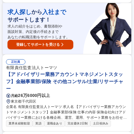
券、投資信託、保険などに多岐にわたります。近年は事業経営者のお客さ
まへのアプローチに注力しており、資産形成のご提案に留まらず、専門部
求人探し
入社まで
から
署との連携による事業承継やM&A、不動産管理など多様なソリューション
サポートします！
の提供にも力を入れています。自由な商品組成や提案ができるため、お客
さまのニーズに寄り添った提案ができることも当社ならではのやりがいを
求人の紹介をはじめ、書類添削や
感じて頂けるポイントの1つです。 募集職種 【和歌山】個人向け金融商品
面談対策、内定後の手続きまで
の提案営業 *第二新卒/未経験歓迎/転勤無*
あなたの転職活動をサポートします。
登録してサポートを受ける
正社員
有限責任監査法人トーマツ
【アドバイザリー業務アカウントマネジメントスタッ
フ】金融事業部/保険 その他コンサル/士業/リサーチャ
ー
26万6000円以上
月給
東京都千代田区
企業名 有限責任監査法人トーマツ 求人名 【アドバイザリー業務アカウン
トマネジメントスタッフ】金融事業部/保険 仕事の内容 保険会社向けアド
バイザリー業務における各種企画、運営、運用、サポート業務をお任せす
るポジションです。 【リーダーサポート】資料作成（例：提案にあたり、
業界未経験歓迎
英語
退職金あり
完全週休2日制
土日祝休み
社内の上席者が行う打合せの資料）/各種データ集計（例：事業部の収支管
理ドラフト、顧客データの取りまとめ）/資料翻訳 【提案活動】顧客向け