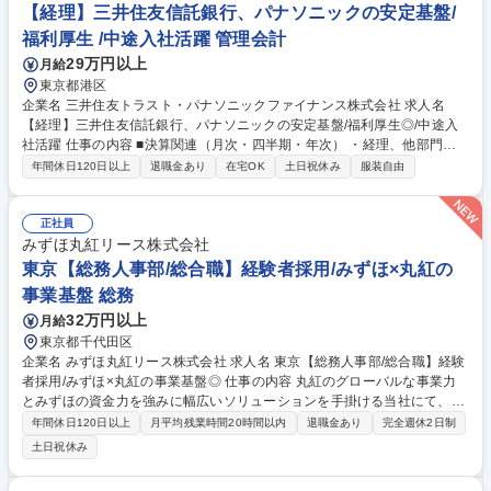
【経理】三井住友信託銀行、パナソニックの安定基盤/
福利厚生 /中途入社活躍 管理会計
29万円以上
月給
東京都港区
企業名 三井住友トラスト・パナソニックファイナンス株式会社 求人名
【経理】三井住友信託銀行、パナソニックの安定基盤/福利厚生◎/中途入
社活躍 仕事の内容 ■決算関連（月次・四半期・年次） ・経理、他部門が
作成した残高明細の確認、決算数値・帳簿のチェック ・監査法人対応（四
年間休日120日以上
退職金あり
在宅OK
土日祝休み
服装自由
半期毎における資料作成、往査対応） ・個別決算資料作成・連結決算資料
作成（親会社への提出資料） ・会社法・金商法決算の作成補助 ■申告 ■税
務関連 ・税金関係業務の補助的作業 （法人税、消費税、その他税金の申
正社員
告、納付業務） 【研修体制】外部研修/OJT研修を実施します。金融未経
みずほ丸紅リース株式会社
験でもご安心ください！ 募集職種 【経理】三井住友信託銀行、パナソニ
東京【総務人事部/総合職】経験者採用/みずほ×丸紅の
ックの安定基盤/福利厚生◎/中途入社活躍
事業基盤 総務
32万円以上
月給
東京都千代田区
企業名 みずほ丸紅リース株式会社 求人名 東京【総務人事部/総合職】経験
者採用/みずほ×丸紅の事業基盤◎ 仕事の内容 丸紅のグローバルな事業力
とみずほの資金力を強みに幅広いソリューションを手掛ける当社にて、総
務人事担当として人事制度や組織基盤の強化を担います。人事制度や人材
年間休日120日以上
月平均残業時間20時間以内
退職金あり
完全週休2日制
育成施策をブラッシュアップいただきます。 【業務詳細】 ▼人事制度
土日祝休み
（評価・報酬等）の運営・改善・企画 ▼労務・給与・福利厚生領域の制度
運営 ▼要員計画の策定 ▼研修体系・人材育成施策の企画立案 ▼中途・新