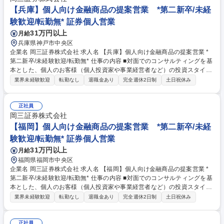
供にも力を入れています。自由な商品組成や提案ができるため、お客さま
【兵庫】個人向け金融商品の提案営業 *第二新卒/未経
のニーズに寄り添った提案ができることも当社ならではのやりがいを感じ
験歓迎/転勤無* 証券個人営業
て頂けるポイントの1つです。 募集職種 【愛媛】個人向け金融商品の提案
31万円以上
月給
営業 *第二新卒/未経験歓迎/転勤無*
兵庫県神戸市中央区
企業名 岡三証券株式会社 求人名 【兵庫】個人向け金融商品の提案営業 *
第二新卒/未経験歓迎/転勤無* 仕事の内容 ■対面でのコンサルティングを基
本とした、個人のお客様（個人投資家や事業経営者など）の投資スタイル
やライフプラン、多様なニーズにあわせた、最適な資産形成・運用のため
業界未経験歓迎
転勤なし
退職金あり
完全週休2日制
土日祝休み
の金融商品の提案をお任せします。 ■取り扱う金融商品は、株式、債券、
投資信託、保険などに多岐にわたります。近年は事業経営者のお客さまへ
のアプローチに注力しており、資産形成のご提案に留まらず、専門部署と
正社員
の連携による事業承継やM&A、不動産管理など多様なソリューションの提
岡三証券株式会社
供にも力を入れています。自由な商品組成や提案ができるため、お客さま
【福岡】個人向け金融商品の提案営業 *第二新卒/未経
のニーズに寄り添った提案ができることも当社ならではのやりがいを感じ
験歓迎/転勤無* 証券個人営業
て頂けるポイントの1つです。 募集職種 【兵庫】個人向け金融商品の提案
31万円以上
月給
営業 *第二新卒/未経験歓迎/転勤無*
福岡県福岡市中央区
企業名 岡三証券株式会社 求人名 【福岡】個人向け金融商品の提案営業 *
第二新卒/未経験歓迎/転勤無* 仕事の内容 ■対面でのコンサルティングを基
本とした、個人のお客様（個人投資家や事業経営者など）の投資スタイル
やライフプラン、多様なニーズにあわせた、最適な資産形成・運用のため
業界未経験歓迎
転勤なし
退職金あり
完全週休2日制
土日祝休み
の金融商品の提案をお任せします。 ■取り扱う金融商品は、株式、債券、
投資信託、保険などに多岐にわたります。近年は事業経営者のお客さまへ
のアプローチに注力しており、資産形成のご提案に留まらず、専門部署と
正社員