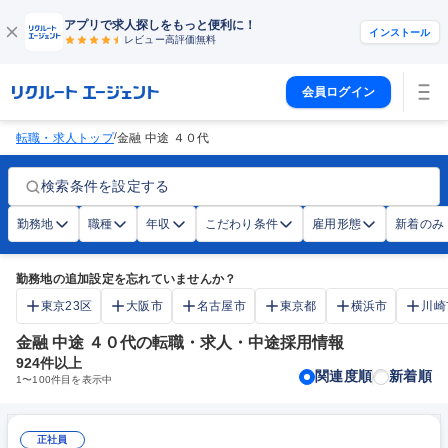
アプリで求人探しをもっと便利に！
インストール
レビュー高評価
無料
会員ログイン
/
転職・求人トップ
金融 中途 ４０代
検索条件を設定する
勤務地
職種
年収
こだわり条件
雇用形態
新着のみ
勤務地の追加設定を忘れていませんか？
東京23区
大阪市
名古屋市
東京都
横浜市
川崎
金融 中途 ４０代の転職・求人・中途採用情報
924
件以上
関連度順
新着順
1
〜
100
件目を表示中
正社員