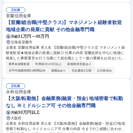
よびクレジットカード業務に関する個人情報保護関連業務。個人情報保護
法やガイドラインに基づく企画立案■企画・立案、法令等制改定対応■社内
正社員
研修■個人情報漏えい案件への対応（当局報告を含む）■安全管理措置のチ
室蘭信用金庫
ェック、見直し■その他(文書チェック、景表法チェック、アームズレング
【室蘭/総合職(中堅クラス)】マネジメント経験者歓迎
スルールチェック等、新規サービスのコンプライアンス面から検討等) 募
地域企業の発展に貢献 その他金融専門職
集職種 【コンプライアンス】個人情報保護推進/ATM13,500台の新銀行/リ
31万円～45万円
月給
モート可
北海道室蘭市
企業名 室蘭信用金庫 求人名 【室蘭/総合職(中堅クラス)】マネジメント経
験者歓迎★地域企業の発展に貢献◎ 仕事の内容 室蘭近郊を中心に地場に
根差した事業運営を行う当庫にて総合職として一連の業務をお任せいたし
ます。金融業界の内外問わず、これまで培われてきたご経験を活かして事
業界未経験歓迎
年間休日120日以上
資格取得支援あり
業拡大にご協力頂ける方をお待ちしております。 ■預金担当 ■融資・営業
月平均残業時間20時間以内
退職金あり
完全週休2日制
土日祝休み
担当 ■本部担当といった業務のなかから、ご経験に応じてご活躍いただけ
るポジションをご用意致します。また自身の得意分野でスキルを磨いてい
ただき、将来的には役席・役員といった幹部候補として勤務いただきま
正社員
す。 ※北海道の金融機関の中でも早期に「ジョブ型雇用」を取り入れるな
永和信用金庫
ど、 人財開発に注力しております。 募集職種 【室蘭/総合職(中堅クラ
【大阪/転勤無】金融業務(融資・預金) 地域密着で転勤
ス)】マネジメント経験者歓迎★地域企業の発展に貢献◎
なし ※ミドルシニア可 その他金融専門職
30万円以上
月給
大阪府
企業名 永和信用金庫 求人名 【大阪/転勤無】金融業務(融資・預金)◎地域
密着で転勤なし ※ミドルシニア可 仕事の内容 今までのご経験に合わせ、