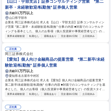
供にも力を入れています。自由な商品組成や提案ができるため、お客さま
【山口・宇部支店】証券コンサルティング営業 *第二
のニーズに寄り添った提案ができることも当社ならではのやりがいを感じ
新卒・未経験歓迎/転勤無* 証券個人営業
て頂けるポイントの1つです。 募集職種 【関西】個人向け金融商品の提案
31万円以上
月給
営業 *第二新卒/未経験歓迎/転勤無*
山口県宇部市
企業名 岡三証券株式会社 求人名 【山口・宇部支店】証券コンサルティン
グ営業 *第二新卒・未経験歓迎/転勤無* 仕事の内容 ■対面でのコンサルテ
ィングを基本とした、個人のお客様（個人投資家や事業経営者など）の投
資スタイルやライフプラン、多様なニーズにあわせた、最適な資産形成・
業界未経験歓迎
転勤なし
退職金あり
完全週休2日制
土日祝休み
運用のための金融商品の提案をお任せします。 ■取り扱う金融商品は、株
式、債券、投資信託、保険などに多岐にわたります。近年は事業経営者の
お客さまへのアプローチに注力しており、資産形成のご提案に留まらず、
正社員
専門部署との連携による事業承継やM&A、不動産管理など多様なソリュー
岡三証券株式会社
ションの提供にも力を入れています。自由な商品組成や提案ができるた
【愛知】個人向け金融商品の提案営業 *第二新卒/未経
め、お客さまのニーズに寄り添った提案ができることも当社ならではのや
験歓迎/転勤無* 証券個人営業
りがいを感じて頂けるポイントの1つです。 募集職種 【山口・宇部支店】
31万円以上
月給
証券コンサルティング営業 *第二新卒・未経験歓迎/転勤無*
愛知県名古屋市中村区
企業名 岡三証券株式会社 求人名 【愛知】個人向け金融商品の提案営業 *
第二新卒/未経験歓迎/転勤無* 仕事の内容 ■対面でのコンサルティングを基
本とした、個人のお客様（個人投資家や事業経営者など）の投資スタイル
やライフプラン、多様なニーズにあわせた、最適な資産形成・運用のため
業界未経験歓迎
転勤なし
退職金あり
完全週休2日制
土日祝休み
の金融商品の提案をお任せします。 ■取り扱う金融商品は、株式、債券、
投資信託、保険などに多岐にわたります。近年は事業経営者のお客さまへ
のアプローチに注力しており、資産形成のご提案に留まらず、専門部署と
正社員