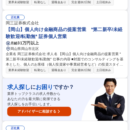
やライフプラン、多様なニーズにあわせた、最適な資産形成・運用のため
業界未経験歓迎
転勤なし
退職金あり
完全週休2日制
土日祝休み
の金融商品の提案をお任せします。 ■取り扱う金融商品は、株式、債券、
投資信託、保険などに多岐にわたります。近年は事業経営者のお客さまへ
のアプローチに注力しており、資産形成のご提案に留まらず、専門部署と
正社員
の連携による事業承継やM&A、不動産管理など多様なソリューションの提
岡三証券株式会社
供にも力を入れています。自由な商品組成や提案ができるため、お客さま
【岡山】個人向け金融商品の提案営業 *第二新卒/未経
のニーズに寄り添った提案ができることも当社ならではのやりがいを感じ
験歓迎/転勤無* 証券個人営業
て頂けるポイントの1つです。 募集職種 【熊本】個人向け金融商品の提案
31万円以上
月給
営業 *第二新卒/未経験歓迎/転勤無*
岡山県岡山市北区
企業名 岡三証券株式会社 求人名 【岡山】個人向け金融商品の提案営業 *
第二新卒/未経験歓迎/転勤無* 仕事の内容 ■対面でのコンサルティングを基
本とした、個人のお客様（個人投資家や事業経営者など）の投資スタイル
やライフプラン、多様なニーズにあわせた、最適な資産形成・運用のため
業界未経験歓迎
転勤なし
退職金あり
完全週休2日制
土日祝休み
の金融商品の提案をお任せします。 ■取り扱う金融商品は、株式、債券、
投資信託、保険などに多岐にわたります。近年は事業経営者のお客さまへ
のアプローチに注力しており、資産形成のご提案に留まらず、専門部署と
求人探し
お困り
に
ですか？
の連携による事業承継やM&A、不動産管理など多様なソリューションの提
業界トップクラスの求人件数から
供にも力を入れています。自由な商品組成や提案ができるため、お客さま
あなたの力を最大限に発揮できる
のニーズに寄り添った提案ができることも当社ならではのやりがいを感じ
求人探しをお手伝いします。
て頂けるポイントの1つです。 募集職種 【岡山】個人向け金融商品の提案
営業 *第二新卒/未経験歓迎/転勤無*
アドバイザーに相談する
正社員