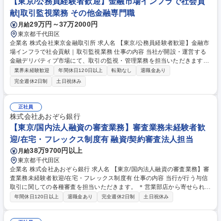
【東京/公務員経験者歓迎】金融市場インフラで社会貢
さまのニーズに寄り添った提案ができることも当社ならではのやりがいを
献|取引監視業務 その他金融専門職
感じて頂けるポイントの1つです。 募集職種 【神奈川】個人向け金融商品
29万円～37万2000円
月給
の提案営業 *第二新卒/未経験歓迎/転勤無*
東京都千代田区
企業名 株式会社東京金融取引所 求人名 【東京/公務員経験者歓迎】金融市
場インフラで社会貢献｜取引監視業務 仕事の内容 当社が開設・運営する
金融デリバティブ市場にて、取引の監視・管理業務を担当いただきます。
入社後は市場のモニタリングから始まり、将来的には営業、商品企画、制
業界未経験歓迎
年間休日120日以上
転勤なし
退職金あり
度設計など多様な職務への挑戦も可能です。 【業務詳細】 ・金融市場で
完全週休2日制
土日祝休み
行われる取引の監視（不正取引の疑いがある場合の調査など） ・市場を支
えるシステムの稼働状況の確認（安定稼働の維持） ・公正な価格形成の支
援（取引に基づく損益計算の基準となる「清算価格」の決定など） ※金融
正社員
取引の監視業務が未経験の方でも安心して取り組めるよう、業務オペレー
株式会社あおぞら銀行
ションはマニュアル化されています 募集職種 【東京/公務員経験者歓迎】
【東京/国内法人融資の審査業務】審査業務未経験者歓
金融市場インフラで社会貢献｜取引監視業務
迎/在宅・フレックス制度有 融資/契約審査法人担当
38万9700円以上
月給
東京都千代田区
企業名 株式会社あおぞら銀行 求人名 【東京/国内法人融資の審査業務】審
査業務未経験者歓迎/在宅・フレックス制度有 仕事の内容 当行が行う与信
取引に関しての各種審査を担当いただきます。 ＊営業部店から寄せられ
る、各種与信案件相談から積極的に関わっていただきます。 【業務詳細】
年間休日120日以上
退職金あり
完全週休2日制
土日祝休み
■一般企業向け貸出 ■証券化商品投資等に関する案件審査(案件メモ（当行
様式）の作成、決裁権限者への案件説明等) ■行内格付の審査 ■業界・企業