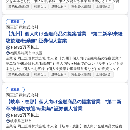
グを基本とした、個人のお客様（個人投資家や事業経営者など）の投資ス
タイルやライフプラン、多様なニーズにあわせた、最適な資産形成・運用
業界未経験歓迎
転勤なし
退職金あり
完全週休2日制
土日祝休み
のための金融商品の提案をお任せします。 ■取り扱う金融商品は、株式、
債券、投資信託、保険などに多岐にわたります。近年は事業経営者のお客
さまへのアプローチに注力しており、資産形成のご提案に留まらず、専門
正社員
部署との連携による事業承継やM&A、不動産管理など多様なソリューショ
岡三証券株式会社
ンの提供にも力を入れています。自由な商品組成や提案ができるため、お
【九州】個人向け金融商品の提案営業 *第二新卒/未経
客さまのニーズに寄り添った提案ができることも当社ならではのやりがい
験歓迎/転勤無* 証券個人営業
を感じて頂けるポイントの1つです。 募集職種 【山口・宇部】個人向け金
31万円以上
月給
融商品の提案営業 *第二新卒/未経験歓迎/転勤無*
福岡県福岡市中央区
企業名 岡三証券株式会社 求人名 【九州】個人向け金融商品の提案営業 *
第二新卒/未経験歓迎/転勤無* 仕事の内容 ■対面でのコンサルティングを基
本とした、個人のお客様（個人投資家や事業経営者など）の投資スタイル
やライフプラン、多様なニーズにあわせた、最適な資産形成・運用のため
業界未経験歓迎
転勤なし
退職金あり
完全週休2日制
土日祝休み
の金融商品の提案をお任せします。 ■取り扱う金融商品は、株式、債券、
投資信託、保険などに多岐にわたります。近年は事業経営者のお客さまへ
のアプローチに注力しており、資産形成のご提案に留まらず、専門部署と
正社員
の連携による事業承継やM&A、不動産管理など多様なソリューションの提
岡三証券株式会社
供にも力を入れています。自由な商品組成や提案ができるため、お客さま
【岐阜・恵那】個人向け金融商品の提案営業 *第二新
のニーズに寄り添った提案ができることも当社ならではのやりがいを感じ
卒/未経験歓迎/転勤無* 証券個人営業
て頂けるポイントの1つです。 募集職種 【九州】個人向け金融商品の提案
31万円以上
月給
営業 *第二新卒/未経験歓迎/転勤無*
岐阜県恵那市
企業名 岡三証券株式会社 求人名 【岐阜・恵那】個人向け金融商品の提案