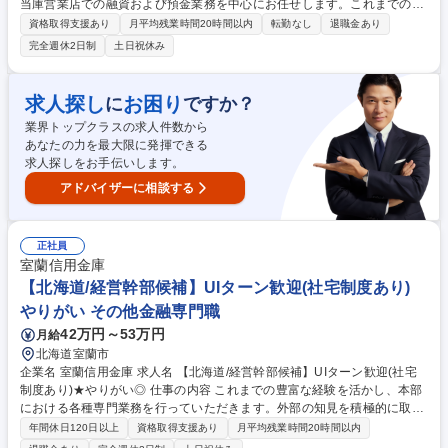
当庫営業店での融資および預金業務を中心にお任せします。これまでの豊
富なご経験を存分に活かし、社内外への影響を与える存在としてのご活躍
資格取得支援あり
月平均残業時間20時間以内
転勤なし
退職金あり
を期待しております。 【融資事務】融資関連書類の準備やチェック、貸出
完全週休2日制
土日祝休み
金の端末オペレーション、融資や保証などの期日管理、不動産担保に関す
る手続き、等。 【窓口業務】課員のマネジメントや顧客対応、事務管理業
務全般をお任せします。業績管理、来店誘致・取引拡大等に向けた取り組
求人探し
お困り
に
ですか？
み、等。 【営業業務】来店されたお客様の対応や、お取引のあるお客様の
業界トップクラスの求人件数から
ところへ営業活動等もお任せ致します。 募集職種 【大阪/転勤無】金融業
あなたの力を最大限に発揮できる
務(融資・預金)◎地域密着で転勤なし ※ミドルシニア可
求人探しをお手伝いします。
アドバイザーに相談する
正社員
室蘭信用金庫
【北海道/経営幹部候補】UIターン歓迎(社宅制度あり)
やりがい その他金融専門職
42万円～53万円
月給
北海道室蘭市
企業名 室蘭信用金庫 求人名 【北海道/経営幹部候補】UIターン歓迎(社宅
制度あり)★やりがい◎ 仕事の内容 これまでの豊富な経験を活かし、本部
における各種専門業務を行っていただきます。外部の知見を積極的に取り
入れ、より強い組織・金庫になってていくための増員募集となります。 ・
年間休日120日以上
資格取得支援あり
月平均残業時間20時間以内
資産のポートフォリオマネジメント、リスクマネジメント、統計分析 ・各