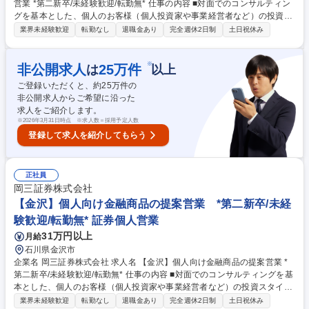
営業 *第二新卒/未経験歓迎/転勤無* 仕事の内容 ■対面でのコンサルティン
グを基本とした、個人のお客様（個人投資家や事業経営者など）の投資ス
タイルやライフプラン、多様なニーズにあわせた、最適な資産形成・運用
業界未経験歓迎
転勤なし
退職金あり
完全週休2日制
土日祝休み
のための金融商品の提案をお任せします。 ■取り扱う金融商品は、株式、
債券、投資信託、保険などに多岐にわたります。近年は事業経営者のお客
さまへのアプローチに注力しており、資産形成のご提案に留まらず、専門
※
非公開求人
25
万件
は
以上
部署との連携による事業承継やM&A、不動産管理など多様なソリューショ
ご登録いただくと、約
25
万件の
ンの提供にも力を入れています。自由な商品組成や提案ができるため、お
非公開求人からご希望に沿った
客さまのニーズに寄り添った提案ができることも当社ならではのやりがい
求人をご紹介します。
を感じて頂けるポイントの1つです。 募集職種 【岐阜・恵那】個人向け金
※
2026年3月31日時点 ※求人数＝採用予定人数
融商品の提案営業 *第二新卒/未経験歓迎/転勤無*
登録して求人を紹介してもらう
正社員
岡三証券株式会社
【金沢】個人向け金融商品の提案営業 *第二新卒/未経
験歓迎/転勤無* 証券個人営業
31万円以上
月給
石川県金沢市
企業名 岡三証券株式会社 求人名 【金沢】個人向け金融商品の提案営業 *
第二新卒/未経験歓迎/転勤無* 仕事の内容 ■対面でのコンサルティングを基
本とした、個人のお客様（個人投資家や事業経営者など）の投資スタイル
やライフプラン、多様なニーズにあわせた、最適な資産形成・運用のため
業界未経験歓迎
転勤なし
退職金あり
完全週休2日制
土日祝休み