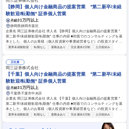
む）■安全管理措置のチェック、見直し■文書チェック、景表法チェック、
岡三証券株式会社
アームズレングスルールチェック等■新規サービスのコンプライアンス面
【静岡】個人向け金融商品の提案営業 *第二新卒/未経
から検討■クレジットカード事業の外部委託先の法令遵守チェック、社内
験歓迎/転勤無* 証券個人営業
研修、コンプライアンスプログラムの策定 募集職種 【管理職/コンプライ
31万円以上
月給
アンス】個人情報保護企画/ATM13500台の新銀行/リモート可
静岡県静岡市葵区
企業名 岡三証券株式会社 求人名 【静岡】個人向け金融商品の提案営業 *
第二新卒/未経験歓迎/転勤無* 仕事の内容 ■対面でのコンサルティングを基
本とした、個人のお客様（個人投資家や事業経営者など）の投資スタイル
やライフプラン、多様なニーズにあわせた、最適な資産形成・運用のため
業界未経験歓迎
転勤なし
退職金あり
完全週休2日制
土日祝休み
の金融商品の提案をお任せします。 ■取り扱う金融商品は、株式、債券、
投資信託、保険などに多岐にわたります。近年は事業経営者のお客さまへ
のアプローチに注力しており、資産形成のご提案に留まらず、専門部署と
正社員
の連携による事業承継やM&A、不動産管理など多様なソリューションの提
岡三証券株式会社
供にも力を入れています。自由な商品組成や提案ができるため、お客さま
【千葉】個人向け金融商品の提案営業 *第二新卒/未経
のニーズに寄り添った提案ができることも当社ならではのやりがいを感じ
験歓迎/転勤無* 証券個人営業
て頂けるポイントの1つです。 募集職種 【静岡】個人向け金融商品の提案
31万円以上
月給
営業 *第二新卒/未経験歓迎/転勤無*
千葉県千葉市中央区
企業名 岡三証券株式会社 求人名 【千葉】個人向け金融商品の提案営業 *
第二新卒/未経験歓迎/転勤無* 仕事の内容 ■対面でのコンサルティングを基
本とした、個人のお客様（個人投資家や事業経営者など）の投資スタイル
やライフプラン、多様なニーズにあわせた、最適な資産形成・運用のため
業界未経験歓迎
転勤なし
退職金あり
完全週休2日制
土日祝休み
の金融商品の提案をお任せします。 ■取り扱う金融商品は、株式、債券、
投資信託、保険などに多岐にわたります。近年は事業経営者のお客さまへ