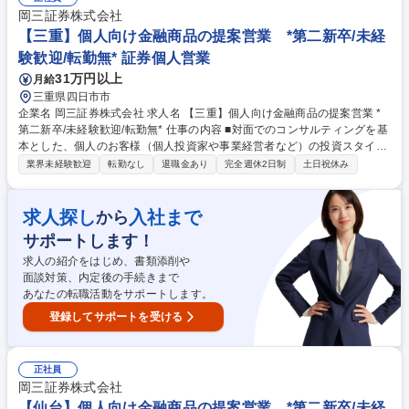
の連携による事業承継やM&A、不動産管理など多様なソリューションの提
岡三証券株式会社
供にも力を入れています。自由な商品組成や提案ができるため、お客さま
【三重】個人向け金融商品の提案営業 *第二新卒/未経
のニーズに寄り添った提案ができることも当社ならではのやりがいを感じ
験歓迎/転勤無* 証券個人営業
て頂けるポイントの1つです。 募集職種 【福岡】個人向け金融商品の提案
31万円以上
月給
営業 *第二新卒/未経験歓迎/転勤無*
三重県四日市市
企業名 岡三証券株式会社 求人名 【三重】個人向け金融商品の提案営業 *
第二新卒/未経験歓迎/転勤無* 仕事の内容 ■対面でのコンサルティングを基
本とした、個人のお客様（個人投資家や事業経営者など）の投資スタイル
やライフプラン、多様なニーズにあわせた、最適な資産形成・運用のため
業界未経験歓迎
転勤なし
退職金あり
完全週休2日制
土日祝休み
の金融商品の提案をお任せします。 ■取り扱う金融商品は、株式、債券、
投資信託、保険などに多岐にわたります。近年は事業経営者のお客さまへ
のアプローチに注力しており、資産形成のご提案に留まらず、専門部署と
求人探し
入社まで
から
の連携による事業承継やM&A、不動産管理など多様なソリューションの提
サポートします！
供にも力を入れています。自由な商品組成や提案ができるため、お客さま
のニーズに寄り添った提案ができることも当社ならではのやりがいを感じ
求人の紹介をはじめ、書類添削や
て頂けるポイントの1つです。 募集職種 【三重】個人向け金融商品の提案
面談対策、内定後の手続きまで
営業 *第二新卒/未経験歓迎/転勤無*
あなたの転職活動をサポートします。
登録してサポートを受ける
正社員
岡三証券株式会社
【仙台】個人向け金融商品の提案営業 *第二新卒/未経