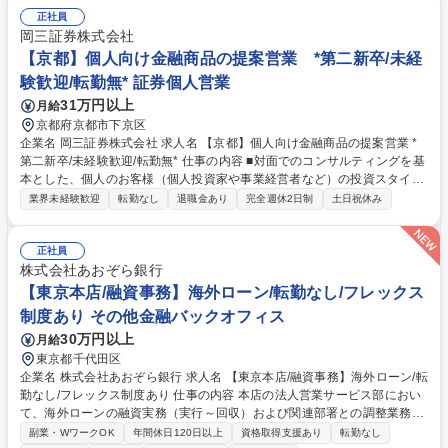
セミナー、イベントの企画、運営/顧客向けサービス品質調査の取りまと
正社員
め、集計、分析/提案書の作成、とりまとめ/提案方針の策定/DTTL（Deloitt
岡三証券株式会社
e Touche Tohmatsu Limited）海外オフィスとの調整 【PMO】PMO支
【京都】個人向け金融商品の提案営業 *第二新卒/未経
援、PMO補助 募集職種 【アドバイザリー業務アカウントマネジメントス
験歓迎/転勤無* 証券個人営業
タッフ】金融事業部/保険
31万円以上
月給
京都府京都市下京区
企業名 岡三証券株式会社 求人名 【京都】個人向け金融商品の提案営業 *
第二新卒/未経験歓迎/転勤無* 仕事の内容 ■対面でのコンサルティングを基
本とした、個人のお客様（個人投資家や事業経営者など）の投資スタイル
やライフプラン、多様なニーズにあわせた、最適な資産形成・運用のため
業界未経験歓迎
転勤なし
退職金あり
完全週休2日制
土日祝休み
の金融商品の提案をお任せします。 ■取り扱う金融商品は、株式、債券、
投資信託、保険などに多岐にわたります。近年は事業経営者のお客さまへ
のアプローチに注力しており、資産形成のご提案に留まらず、専門部署と
正社員
の連携による事業承継やM&A、不動産管理など多様なソリューションの提
株式会社あおぞら銀行
供にも力を入れています。自由な商品組成や提案ができるため、お客さま
【東京本店/融資事務】海外ローン/転勤なし/フレックス
のニーズに寄り添った提案ができることも当社ならではのやりがいを感じ
制度あり その他金融バックオフィス
て頂けるポイントの1つです。 募集職種 【京都】個人向け金融商品の提案
30万円以上
月給
営業 *第二新卒/未経験歓迎/転勤無*
東京都千代田区
企業名 株式会社あおぞら銀行 求人名 【東京本店/融資事務】海外ローン/転
勤なし/フレックス制度あり 仕事の内容 本店の法人営業サービス部におい
て、海外ローンの融資実務（実行～回収）および関連部署との調整業務を
ご担当いただきます。 【業務一覧】 ■海外ローンに関する融資事務■英文
副業・WワークOK
年間休日120日以上
資格取得支援あり
転勤なし