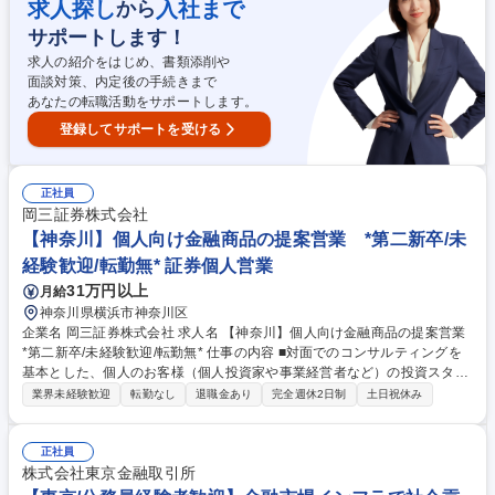
のアプローチに注力しており、資産形成のご提案に留まらず、専門部署と
求人探し
入社まで
から
の連携による事業承継やM&A、不動産管理など多様なソリューションの提
サポートします！
供にも力を入れています。自由な商品組成や提案ができるため、お客さま
のニーズに寄り添った提案ができることも当社ならではのやりがいを感じ
求人の紹介をはじめ、書類添削や
て頂けるポイントの1つです。 募集職種 【千葉】個人向け金融商品の提案
面談対策、内定後の手続きまで
営業 *第二新卒/未経験歓迎/転勤無*
あなたの転職活動をサポートします。
登録してサポートを受ける
正社員
岡三証券株式会社
【神奈川】個人向け金融商品の提案営業 *第二新卒/未
経験歓迎/転勤無* 証券個人営業
31万円以上
月給
神奈川県横浜市神奈川区
企業名 岡三証券株式会社 求人名 【神奈川】個人向け金融商品の提案営業
*第二新卒/未経験歓迎/転勤無* 仕事の内容 ■対面でのコンサルティングを
基本とした、個人のお客様（個人投資家や事業経営者など）の投資スタイ
ルやライフプラン、多様なニーズにあわせた、最適な資産形成・運用のた
業界未経験歓迎
転勤なし
退職金あり
完全週休2日制
土日祝休み
めの金融商品の提案をお任せします。 ■取り扱う金融商品は、株式、債
券、投資信託、保険などに多岐にわたります。近年は事業経営者のお客さ
まへのアプローチに注力しており、資産形成のご提案に留まらず、専門部
正社員
署との連携による事業承継やM&A、不動産管理など多様なソリューション
株式会社東京金融取引所
の提供にも力を入れています。自由な商品組成や提案ができるため、お客