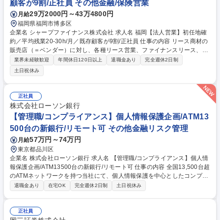
顧客が9割/正社員 その他金融/保険営業
29万2000円～43万4800円
月給
福岡県福岡市博多区
企業名 シャープファイナンス株式会社 求人名 福岡【法人営業】初任地確
約／平均残業20-30h/月／既存顧客が9割/正社員 仕事の内容 リース商材の
販売店（＝ベンダー）に対し、各種リース営業、ファイナンスリース、ロ
ーン等の提案営業をお任せいたします。 商材：事務機器/情報機器/医療機
業界未経験歓迎
年間休日120日以上
退職金あり
完全週休2日制
器/住宅設備機器等 ■当社のリースやローンを、ユーザー企業様へ直接販売
土日祝休み
するベンダー企業営業社員に対して、商品の提案方法についての研修も行
います。 ■ベンダー企業様の販促支援をはじめ、その先のユーザー企業様
も含めた幅広いニーズを汲み取り当社の多様な商品ラインナップで企業様
正社員
の成長を支えるお仕事です。 (既存:新規＝9:1/担当社数:30～40社) ※業務
株式会社ローソン銀行
内容変更の範囲：当社業務全般 募集職種 福岡【法人営業】初任地確約／
【管理職/コンプライアンス】個人情報保護企画/ATM13
平均残業20-30h/月／既存顧客が9割/正社員
500台の新銀行/リモート可 その他金融リスク管理
57万円～74万円
月給
東京都品川区
企業名 株式会社ローソン銀行 求人名 【管理職/コンプライアンス】個人情
報保護企画/ATM13500台の新銀行/リモート可 仕事の内容 全国13,500台超
のATMネットワークを持つ当社にて、個人情報保護を中心としたコンプラ
イアンス業務の戦略立案・推進をお任せします。法律改正対応、研修体系
退職金あり
在宅OK
完全週休2日制
土日祝休み
構築、再発防止策策定などを担っていただきます。 【詳細】銀行業務およ
びクレジットカード業務に関する個人情報保護関連業務■企画・立案、法
令等制改定対応■社内研修■個人情報漏えい案件への対応（当局報告を含
正社員