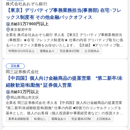
株式会社あおぞら銀行
【東京】デリバティブ事務業務担当(事務部) 在宅･フレ
ックス制度有 その他金融バックオフィス
31万7900円以上
月給
東京都府中市
企業名 株式会社あおぞら銀行 求人名 【東京】デリバティブ事務業務担当
（事務部）★在宅･フレックス制度有★ 仕事の内容 デリバティブ取引に係
るバックオフィス業務をお任せいたします。 【詳細】 ■デリバティブ取引
に係る担保管理業務 ■デリバティブ取引に係るコンファメーション契約書
年間休日120日以上
退職金あり
完全週休2日制
土日祝休み
作成業務 ■上記業務に係るシステム化の推進やＢＣＰ等のプロジェクト対
応 ■デリバティブ取引に係る制度対応 ※変更の範囲：当行の指定する業務
募集職種 【東京】デリバティブ事務業務担当（事務部）★在宅･フレック
正社員
ス制度有★
岡三証券株式会社
【中四国】個人向け金融商品の提案営業 *第二新卒/未
経験歓迎/転勤無* 証券個人営業
31万円以上
月給
岡山県岡山市北区
企業名 岡三証券株式会社 求人名 【中四国】個人向け金融商品の提案営業
*第二新卒/未経験歓迎/転勤無* 仕事の内容 ■対面でのコンサルティングを
基本とした、個人のお客様（個人投資家や事業経営者など）の投資スタイ
ルやライフプラン、多様なニーズにあわせた、最適な資産形成・運用のた
業界未経験歓迎
転勤なし
退職金あり
完全週休2日制
土日祝休み
めの金融商品の提案をお任せします。 ■取り扱う金融商品は、株式、債
券、投資信託、保険などに多岐にわたります。近年は事業経営者のお客さ