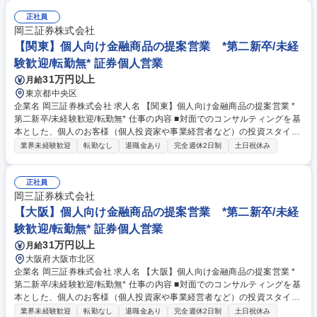
投資信託、保険などに多岐にわたります。近年は事業経営者のお客さまへ
のアプローチに注力しており、資産形成のご提案に留まらず、専門部署と
正社員
の連携による事業承継やM&A、不動産管理など多様なソリューションの提
岡三証券株式会社
供にも力を入れています。自由な商品組成や提案ができるため、お客さま
【関東】個人向け金融商品の提案営業 *第二新卒/未経
のニーズに寄り添った提案ができることも当社ならではのやりがいを感じ
験歓迎/転勤無* 証券個人営業
て頂けるポイントの1つです。 募集職種 【東京】個人向け金融商品の提案
31万円以上
月給
営業 *第二新卒/未経験歓迎/転勤無*
東京都中央区
企業名 岡三証券株式会社 求人名 【関東】個人向け金融商品の提案営業 *
第二新卒/未経験歓迎/転勤無* 仕事の内容 ■対面でのコンサルティングを基
本とした、個人のお客様（個人投資家や事業経営者など）の投資スタイル
やライフプラン、多様なニーズにあわせた、最適な資産形成・運用のため
業界未経験歓迎
転勤なし
退職金あり
完全週休2日制
土日祝休み
の金融商品の提案をお任せします。 ■取り扱う金融商品は、株式、債券、
投資信託、保険などに多岐にわたります。近年は事業経営者のお客さまへ
のアプローチに注力しており、資産形成のご提案に留まらず、専門部署と
正社員
の連携による事業承継やM&A、不動産管理など多様なソリューションの提
岡三証券株式会社
供にも力を入れています。自由な商品組成や提案ができるため、お客さま
【大阪】個人向け金融商品の提案営業 *第二新卒/未経
のニーズに寄り添った提案ができることも当社ならではのやりがいを感じ
験歓迎/転勤無* 証券個人営業
て頂けるポイントの1つです。 募集職種 【関東】個人向け金融商品の提案
31万円以上
月給
営業 *第二新卒/未経験歓迎/転勤無*
大阪府大阪市北区
企業名 岡三証券株式会社 求人名 【大阪】個人向け金融商品の提案営業 *
第二新卒/未経験歓迎/転勤無* 仕事の内容 ■対面でのコンサルティングを基
本とした、個人のお客様（個人投資家や事業経営者など）の投資スタイル
やライフプラン、多様なニーズにあわせた、最適な資産形成・運用のため
業界未経験歓迎
転勤なし
退職金あり
完全週休2日制
土日祝休み