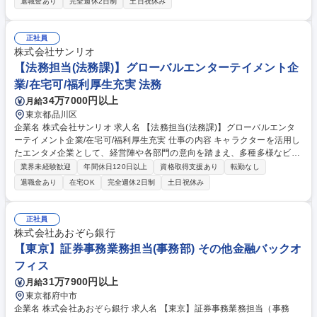
退職金あり
完全週休2日制
土日祝休み
種コンサルティング、M&A、事業承継など個別の顧客課題の解決 ・営業
推進、経営企画等、経営方針や事業推進全般に関わる業務全般 ・事業に必
要となるデジタル化の企画、システム開発、ホームページ制作（プログラ
正社員
ミング、ディレクション、ベンダーコントロール等） ・その他、銀行運営
株式会社サンリオ
に必要となる本部業務 募集職種 【北海道/経営幹部候補】UIターン歓迎(社
【法務担当(法務課)】グローバルエンターテイメント企
宅制度あり)★やりがい◎
業/在宅可/福利厚生充実 法務
34万7000円以上
月給
東京都品川区
企業名 株式会社サンリオ 求人名 【法務担当(法務課)】グローバルエンタ
ーテイメント企業/在宅可/福利厚生充実 仕事の内容 キャラクターを活用し
たエンタメ企業として、経営陣や各部門の意向を踏まえ、多種多様なビジ
ネス展開のための法的支援業務を行っていただきます。法務部は（業務次
業界未経験歓迎
年間休日120日以上
資格取得支援あり
転勤なし
第ですが）在宅やスライド勤務しやすい環境◎ 【詳細】■契約文書の作
退職金あり
在宅OK
完全週休2日制
土日祝休み
成、検討（依頼件数およそ280件/月を7名で対応）（大半和文、英文も増
加中）■法的問題の検討、法的リスク検証（下請法や景表法など関連法
令）、突発的なトラブル検証（訴訟対応） 【キャリア】当社の基本的ビジ
正社員
ネスを理解して法的バックアップを行い、様々な既存ビジネスや新規ビジ
株式会社あおぞら銀行
ネス（国内のみならず海外も含め）の法的バックアップで多種多様な法務
【東京】証券事務業務担当(事務部) その他金融バックオ
業務をこなせるキャリアを積める機会あり 募集職種 【法務担当(法務課)】
フィス
グローバルエンターテイメント企業/在宅可/福利厚生充実
31万7900円以上
月給
東京都府中市
企業名 株式会社あおぞら銀行 求人名 【東京】証券事務業務担当（事務