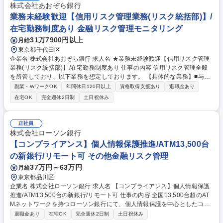
株式会社あおぞら銀行
業務未経験歓迎【信用リスク管理業務(リスク統括部)】/
在宅勤務制度あり 金融リスク管理モニタリング
31万7900円以上
月給
東京都千代田区
企業名 株式会社あおぞら銀行 求人名 ★業務未経験歓迎【信用リスク管理
業務(リスク統括部)】/在宅勤務制度あり 仕事の内容 信用リスク管理全般
を所管しており、以下業務を想定しております。 【具体的な業務】■与信
取引データの集計 ■自己資本比率規制の信用リスクアセット額の算定 ■行
副業・WワークOK
年間休日120日以上
資格取得支援あり
退職金あり
内格付制度に係る企画、立案及び検証 ■PD、LGD等の信用リスクパラメ
在宅OK
完全週休2日制
土日祝休み
ータの推計及び検証 ■大口信用供与等規制対応 ■与信に関連するシステム
の要件定義、EUC開発・管理 ■その他信用リスク管理業務全般に関する事
項 （変更の範囲：当行の指定する業務） 募集職種 ★業務未経験歓迎【信
正社員
用リスク管理業務(リスク統括部)】/在宅勤務制度あり
株式会社ローソン銀行
【コンプライアンス】個人情報保護推進/ATM13,500台
の新銀行/リモート可 その他金融リスク管理
37万円～63万円
月給
東京都品川区
企業名 株式会社ローソン銀行 求人名 【コンプライアンス】個人情報保護
推進/ATM13,500台の新銀行/リモート可 仕事の内容 全国13,500台超のAT
Mネットワークを持つローソン銀行にて、個人情報保護を中心としたコン
プライアンス業務をお任せします。まずは文書チェックや業界団体の報
退職金あり
在宅OK
完全週休2日制
土日祝休み
告、研修コンテンツの作成などからお任せ予定です。 【詳細】銀行業務お