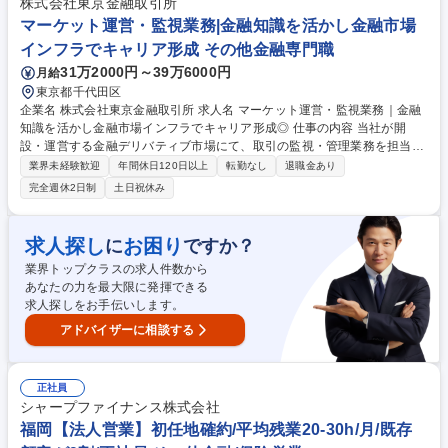
の連携による事業承継やM&A、不動産管理など多様なソリューションの提
株式会社東京金融取引所
供にも力を入れています。自由な商品組成や提案ができるため、お客さま
マーケット運営・監視業務|金融知識を活かし金融市場
のニーズに寄り添った提案ができることも当社ならではのやりがいを感じ
インフラでキャリア形成 その他金融専門職
て頂けるポイントの1つです。 募集職種 【愛知】個人向け金融商品の提案
31万2000円～39万6000円
月給
営業 *第二新卒/未経験歓迎/転勤無*
東京都千代田区
企業名 株式会社東京金融取引所 求人名 マーケット運営・監視業務｜金融
知識を活かし金融市場インフラでキャリア形成◎ 仕事の内容 当社が開
設・運営する金融デリバティブ市場にて、取引の監視・管理業務を担当い
ただきます。入社後は市場のモニタリングから始まり、将来的には営業、
業界未経験歓迎
年間休日120日以上
転勤なし
退職金あり
商品企画、制度設計など多様な職務への挑戦も可能です。 【業務詳細】
完全週休2日制
土日祝休み
・金融市場で行われる取引の監視（不正取引の疑いがある場合の調査な
ど） ・市場を支えるシステムの稼働状況の確認（安定稼働の維持） ・公
正な価格形成の支援（取引に基づく損益計算の基準となる「清算価格」の
求人探し
お困り
に
ですか？
決定など） ※金融取引の監視業務が未経験の方でも安心して取り組めるよ
業界トップクラスの求人件数から
う、業務オペレーションはマニュアル化されています。 募集職種 マーケ
あなたの力を最大限に発揮できる
ット運営・監視業務｜金融知識を活かし金融市場インフラでキャリア形成
求人探しをお手伝いします。
◎
アドバイザーに相談する
正社員
シャープファイナンス株式会社
福岡【法人営業】初任地確約/平均残業20-30h/月/既存