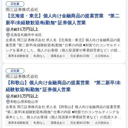
まへのアプローチに注力しており、資産形成のご提案に留まらず、専門部
正社員
署との連携による事業承継やM&A、不動産管理など多様なソリューション
岡三証券株式会社
の提供にも力を入れています。自由な商品組成や提案ができるため、お客
【北海道・東北】個人向け金融商品の提案営業 *第二
さまのニーズに寄り添った提案ができることも当社ならではのやりがいを
新卒/未経験歓迎/転勤無* 証券個人営業
感じて頂けるポイントの1つです。 募集職種 【中四国】個人向け金融商品
31万円以上
月給
の提案営業 *第二新卒/未経験歓迎/転勤無*
北海道札幌市中央区
企業名 岡三証券株式会社 求人名 【北海道・東北】個人向け金融商品の提
案営業 *第二新卒/未経験歓迎/転勤無* 仕事の内容 ■対面でのコンサルティ
ングを基本とした、個人のお客様（個人投資家や事業経営者など）の投資
スタイルやライフプラン、多様なニーズにあわせた、最適な資産形成・運
業界未経験歓迎
転勤なし
退職金あり
完全週休2日制
土日祝休み
用のための金融商品の提案をお任せします。 ■取り扱う金融商品は、株
式、債券、投資信託、保険などに多岐にわたります。近年は事業経営者の
お客さまへのアプローチに注力しており、資産形成のご提案に留まらず、
正社員
専門部署との連携による事業承継やM&A、不動産管理など多様なソリュー
岡三証券株式会社
ションの提供にも力を入れています。自由な商品組成や提案ができるた
【和歌山】個人向け金融商品の提案営業 *第二新卒/未
め、お客さまのニーズに寄り添った提案ができることも当社ならではのや
経験歓迎/転勤無* 証券個人営業
りがいを感じて頂けるポイントの1つです。 募集職種 【北海道・東北】個
31万円以上
月給
人向け金融商品の提案営業 *第二新卒/未経験歓迎/転勤無*
和歌山県和歌山市
企業名 岡三証券株式会社 求人名 【和歌山】個人向け金融商品の提案営業
*第二新卒/未経験歓迎/転勤無* 仕事の内容 ■対面でのコンサルティングを
基本とした、個人のお客様（個人投資家や事業経営者など）の投資スタイ
ルやライフプラン、多様なニーズにあわせた、最適な資産形成・運用のた
業界未経験歓迎
転勤なし
退職金あり
完全週休2日制
土日祝休み
めの金融商品の提案をお任せします。 ■取り扱う金融商品は、株式、債