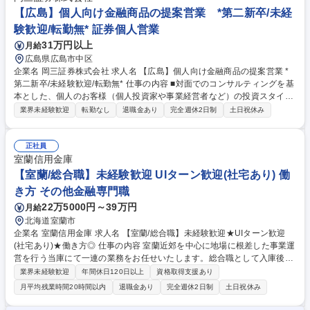
ンの提供にも力を入れています。自由な商品組成や提案ができるため、お
【広島】個人向け金融商品の提案営業 *第二新卒/未経
客さまのニーズに寄り添った提案ができることも当社ならではのやりがい
験歓迎/転勤無* 証券個人営業
を感じて頂けるポイントの1つです。 募集職種 【東海・北陸】個人向け金
31万円以上
月給
融商品の提案営業 *第二新卒/未経験歓迎/転勤無*
広島県広島市中区
企業名 岡三証券株式会社 求人名 【広島】個人向け金融商品の提案営業 *
第二新卒/未経験歓迎/転勤無* 仕事の内容 ■対面でのコンサルティングを基
本とした、個人のお客様（個人投資家や事業経営者など）の投資スタイル
やライフプラン、多様なニーズにあわせた、最適な資産形成・運用のため
業界未経験歓迎
転勤なし
退職金あり
完全週休2日制
土日祝休み
の金融商品の提案をお任せします。 ■取り扱う金融商品は、株式、債券、
投資信託、保険などに多岐にわたります。近年は事業経営者のお客さまへ
のアプローチに注力しており、資産形成のご提案に留まらず、専門部署と
正社員
の連携による事業承継やM&A、不動産管理など多様なソリューションの提
室蘭信用金庫
供にも力を入れています。自由な商品組成や提案ができるため、お客さま
【室蘭/総合職】未経験歓迎 UIターン歓迎(社宅あり) 働
のニーズに寄り添った提案ができることも当社ならではのやりがいを感じ
き方 その他金融専門職
て頂けるポイントの1つです。 募集職種 【広島】個人向け金融商品の提案
22万5000円～39万円
月給
営業 *第二新卒/未経験歓迎/転勤無*
北海道室蘭市
企業名 室蘭信用金庫 求人名 【室蘭/総合職】未経験歓迎★UIターン歓迎
(社宅あり)★働き方◎ 仕事の内容 室蘭近郊を中心に地場に根差した事業運
営を行う当庫にて一連の業務をお任せいたします。総合職として入庫後は
ジョブローテーションを通じて、預金や融資・営業・本部業務を経験しな
業界未経験歓迎
年間休日120日以上
資格取得支援あり
がら幅広い知識を習得します。 ■主な業務内容 ・預金担当…預金業務の事
月平均残業時間20時間以内
退職金あり
完全週休2日制
土日祝休み
務処理を担当し、電話応対や自動振替手続き、オペレーションなどを行い
ます。 ・融資・営業担当…事業融資や個人ローン(マイカーや教育など)の