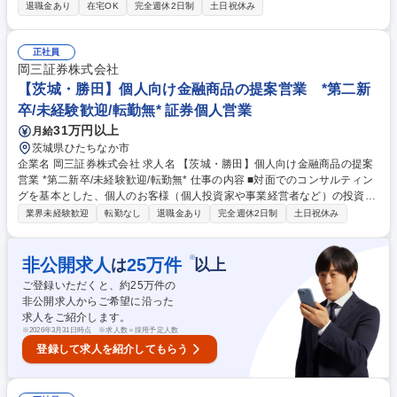
契約書の確認・システム入力 ■関連部署との調整・折衝 ■フロント部門か
退職金あり
在宅OK
完全週休2日制
土日祝休み
らの依頼内容の確認・処理・ルール照会 ■グループ内の業務改善提案への
参画など（変更の範囲：当行が定める業務） 海外案件を扱いながらも、海
外とのやり取りはフロント部門が対応するため、遅い時間の業務は発生し
正社員
ません。 募集職種 【東京本店/融資事務】海外ローン/転勤なし/フレックス
岡三証券株式会社
制度あり
【茨城・勝田】個人向け金融商品の提案営業 *第二新
卒/未経験歓迎/転勤無* 証券個人営業
31万円以上
月給
茨城県ひたちなか市
企業名 岡三証券株式会社 求人名 【茨城・勝田】個人向け金融商品の提案
営業 *第二新卒/未経験歓迎/転勤無* 仕事の内容 ■対面でのコンサルティン
グを基本とした、個人のお客様（個人投資家や事業経営者など）の投資ス
タイルやライフプラン、多様なニーズにあわせた、最適な資産形成・運用
業界未経験歓迎
転勤なし
退職金あり
完全週休2日制
土日祝休み
のための金融商品の提案をお任せします。 ■取り扱う金融商品は、株式、
債券、投資信託、保険などに多岐にわたります。近年は事業経営者のお客
さまへのアプローチに注力しており、資産形成のご提案に留まらず、専門
※
非公開求人
25
万件
は
以上
部署との連携による事業承継やM&A、不動産管理など多様なソリューショ
ご登録いただくと、約
25
万件の
ンの提供にも力を入れています。自由な商品組成や提案ができるため、お
非公開求人からご希望に沿った
客さまのニーズに寄り添った提案ができることも当社ならではのやりがい
求人をご紹介します。
を感じて頂けるポイントの1つです。 募集職種 【茨城・勝田】個人向け金
※
2026年3月31日時点 ※求人数＝採用予定人数
融商品の提案営業 *第二新卒/未経験歓迎/転勤無*
登録して求人を紹介してもらう