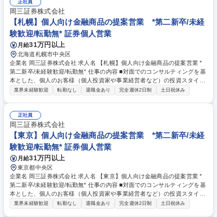
正社員
岡三証券株式会社
【札幌】個人向け金融商品の提案営業 *第二新卒/未経
験歓迎/転勤無* 証券個人営業
31万円以上
月給
北海道札幌市中央区
企業名 岡三証券株式会社 求人名 【札幌】個人向け金融商品の提案営業 *
第二新卒/未経験歓迎/転勤無* 仕事の内容 ■対面でのコンサルティングを基
本とした、個人のお客様（個人投資家や事業経営者など）の投資スタイル
やライフプラン、多様なニーズにあわせた、最適な資産形成・運用のため
業界未経験歓迎
転勤なし
退職金あり
完全週休2日制
土日祝休み
の金融商品の提案をお任せします。 ■取り扱う金融商品は、株式、債券、
投資信託、保険などに多岐にわたります。近年は事業経営者のお客さまへ
のアプローチに注力しており、資産形成のご提案に留まらず、専門部署と
正社員
の連携による事業承継やM&A、不動産管理など多様なソリューションの提
岡三証券株式会社
供にも力を入れています。自由な商品組成や提案ができるため、お客さま
【東京】個人向け金融商品の提案営業 *第二新卒/未経
のニーズに寄り添った提案ができることも当社ならではのやりがいを感じ
験歓迎/転勤無* 証券個人営業
て頂けるポイントの1つです。 募集職種 【札幌】個人向け金融商品の提案
31万円以上
月給
営業 *第二新卒/未経験歓迎/転勤無*
東京都中央区
企業名 岡三証券株式会社 求人名 【東京】個人向け金融商品の提案営業 *
第二新卒/未経験歓迎/転勤無* 仕事の内容 ■対面でのコンサルティングを基
本とした、個人のお客様（個人投資家や事業経営者など）の投資スタイル
やライフプラン、多様なニーズにあわせた、最適な資産形成・運用のため
業界未経験歓迎
転勤なし
退職金あり
完全週休2日制
土日祝休み
の金融商品の提案をお任せします。 ■取り扱う金融商品は、株式、債券、