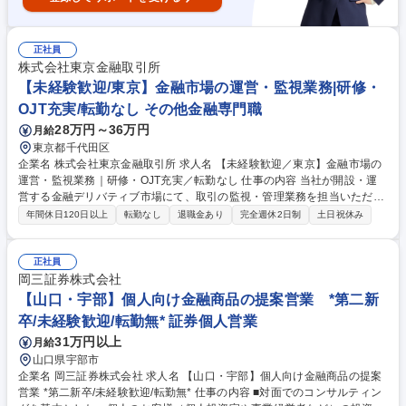
正社員
株式会社東京金融取引所
【未経験歓迎/東京】金融市場の運営・監視業務|研修・
OJT充実/転勤なし その他金融専門職
28万円～36万円
月給
東京都千代田区
企業名 株式会社東京金融取引所 求人名 【未経験歓迎／東京】金融市場の
運営・監視業務｜研修・OJT充実／転勤なし 仕事の内容 当社が開設・運
営する金融デリバティブ市場にて、取引の監視・管理業務を担当いただき
ます。入社後は市場のモニタリングから始まり、将来的には営業、商品企
年間休日120日以上
転勤なし
退職金あり
完全週休2日制
土日祝休み
画、制度設計など多様な職務への挑戦も可能です。 【業務詳細】・金融市
場で行われる取引の監視（不正取引の疑いがある場合の調査など）・市場
を支えるシステムの稼働状況の確認（安定稼働の維持）・公正な価格形成
正社員
の支援（取引に基づく損益計算の基準となる「清算価格」の決定など）※
岡三証券株式会社
OJTを中心に、業務マニュアルを完備しており、未経験の方でも安心して
【山口・宇部】個人向け金融商品の提案営業 *第二新
業務に取り組める環境です。また、全時間帯に管理職が常駐しており、質
卒/未経験歓迎/転勤無* 証券個人営業
問しやすい環境です。 募集職種 【未経験歓迎／東京】金融市場の運営・
31万円以上
月給
監視業務｜研修・OJT充実／転勤なし
山口県宇部市
企業名 岡三証券株式会社 求人名 【山口・宇部】個人向け金融商品の提案
営業 *第二新卒/未経験歓迎/転勤無* 仕事の内容 ■対面でのコンサルティン