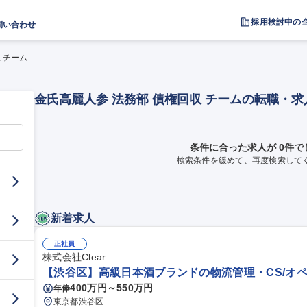
採用検討中の
問い合わせ
 チーム
金氏高麗人参 法務部 債権回収 チームの転職・
条件に合った求人が 0件で
検索条件を緩めて、再度検索して
新着求人
正社員
株式会社Clear
【渋谷区】高級日本酒ブランドの物流管理・CS/オペ
400万円～550万円
年俸
東京都渋谷区