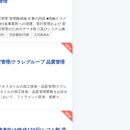
管理
社)各事業所への浸透、実行管理および 室
務の落とし込み ３．スラグ品質トラブルが
OK
完全週休2日制
土日祝休み
浸透 ※当面は先任とマンツーマンで業務に
関わる社内講座、研修受講あり。 募集
管理/クラレグループ 品質管理
従事。 ■出張：主に国内 3回前後/月。海
トムス等。スポーツ系の生地の生産がメイ
管理/クラレグループ
向け/年休120日/シフト制 芸