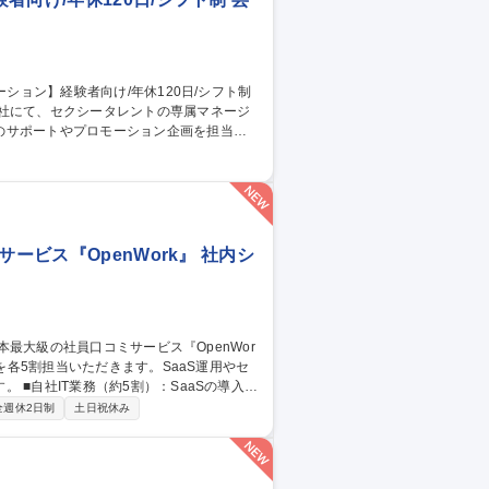
当社にて、セクシータレントの専属マネージ
のサポートやプロモーション企画を担当し
自分のアイデアで担当女優がメディアの主役
女優が活躍すれば活躍するほど、海外イベン
職種 【専属AV女優の
ービス『OpenWork』 社内シ
導入・
スク。 ■BNG社IT支援（約5割・週2～3
全週休2日制
土日祝休み
/CMS運用、IT資産管理、ISMS認証取得に向けた体制
の裁量でIT環境を設計・自走化へ導く新設
大級の社員口コミサービス『OpenWork』