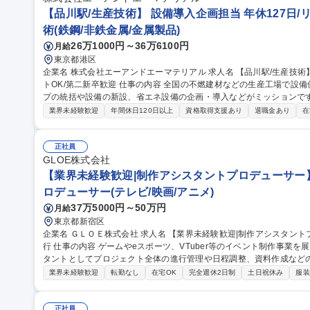
【品川駅/生産技術】 設備導入企画担当 年休127日/
術(鉄鋼/非鉄金属/金属製品)
26万1000円～36万6100円
月給
東京都港区
企業名 株式会社エーアンドエーマテリアル 求人名 【品川駅/生産技術】◆設備導入企画担当◆年休127日/リモー
トOK/第二新卒歓迎 仕事の内容 全国の不燃建材などの生産工場で設備保全・生産管理等を行っている生産グルー
プの統括や設備の新設、省エネ設備の企画・導入などがミッションです。 
的には】工事や設備リニューアルの審査・稟議対応／新しい省エネ・
業界未経験歓迎
年間休日120日以上
資格取得支援あり
退職金あり
在
の全国展開業務 【入社後】まずは工場の状況把握、設備確認、G会社の担当者との連携をしやすくするために先
輩に同行し、全国の工場を訪問します。 ＜業務の変更範囲：当社の定める業務＞ 募集職種 【品
◆設備導入企画担当◆年休127日/リモートOK/第二新卒歓迎
正社員
GLOE株式会社
【業界未経験歓迎|制作アシスタントプロデューサー】V
ロデューサー(テレビ/映画/アニメ)
37万5000円～50万円
月給
東京都新宿区
企業名 ＧＬＯＥ株式会社 求人名 【業界未経験歓迎|制作アシスタントプロデューサー】VTuber等イベント制作進
行 仕事の内容 ゲームやeスポーツ、VTuber等のイベント制作事業を展開する当社にて、プロデューサーのアシス
タントとしてプロジェクト全体の進行管理や日程調整、資料作成などの推進
には】■WBS設計・更新や全体スケジュール・タスク管理 ■協力会社
業界未経験歓迎
転勤なし
在宅OK
完全週休2日制
土日祝休み
服装
書・工程表・予算表の作成 ■見積回収・発注・納品管理 ■複数案件の並行
公演からオリジナルイベントまで多様なプロジェクトの推進力として活
効率的に案件を前進させる実務スキルが身につきます。 募集職種 【業界未経験歓迎|制作アシスタントプロデュー
正社員