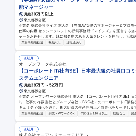
能マネージャー
30万円以上
月給
東京都渋谷区
企業名 株式会社ライズ 求人名 【専属AV女優のマネージャー＆プロモーション】経験者向け/年休120日/シフト制
仕事の内容 セクシータレントの所属事務所『マインズ』を運営する
ャーをお任せします。既に知名度のある人気タレントを担当し、活動
ます。 【業務内容】■プロモーション企画 ■外部関係者との調整 ■現場対応 ■スケジュール管理 ■メンタルケア 等
業界未経験歓迎
転勤なし
退職金あり
【担当数】1名あたり4～5名の女優を担当 【当ポジションの魅力】■
になる瞬間を特等席で見られる経験はここでしか味わえません ■担当
トの同行やバラエティ出演など普段は見ることができない景色を見ることができます。 募集
正社員
マネージャー＆プロモーション】経験者向け/年休120日/シフト制
オープンワーク株式会社
【コーポレートIT/社内SE】日本最大級の社員口コミサ
ステムエンジニア
38万円～52万円
月給
東京都渋谷区
企業名 オープンワーク株式会社 求人名 【コーポレートIT/社内SE】日本最大級の社員口コミサービス『OpenWor
k』 仕事の内容 当社とグループ会社（BNG社）のコーポレートIT業務を各5割担当いただきます。SaaS運用やセ
キュリティ強化を通じ、拡大組織の生産性向上と自走化をリードします。 ■自社IT業務（約5割）：SaaSの
運用改善、OA機器管理、ISMS運用等のセキュリティ強化、社内ヘルプデ
業界未経験歓迎
副業・WワークOK
年間休日120日以上
転勤なし
完
日）：Google Workspace/Slack等のSaaS管理、Salesforce
構築・規程整備。 ★出向ではなく親会社のサポートを受けつつ、自身
ポジションです。 募集職種 【コーポレートIT/社内SE】日本最
正社員
株式会社エーアンドエーマテリアル