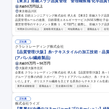
【東京】溶融スラグ品質管理 管理職候補 化学品質
50万円以上
月給
東京都品川区
企業名 日鉄エンジニアリング株式会社 求人名 【東京】溶融スラグ品質管理 管理職候補 仕事の内容 ■溶融スラグ
品質管理ルールの改善、日鉄環境エネルギーサービス(NSES/弊社子会
運営管理等のマネジメント業務 １．ICT部門と連携し、溶融スラグ品質管理のためのデータ取り及びシステム構築
２．NSES本社・各事業所と連携し、弊社が進めるスラグ品質管理業
年間休日120日以上
資格取得支援あり
時短勤務あり
退職金あり
在宅
発生した際に、再発防止策の策定及びNSES各事業所へ再発防止策の
取り組んでもらい、OJTによる育成を基本とします。各種マネジメントに
職種 【東京】溶融スラグ品質管理 管理職候補
正社員
クラレトレーディング株式会社
【品質管理/大阪】糸~テキスタイルの加工技術・品質
(アパレル/繊維製品)
35万円～50万円
月給
大阪府大阪市北区
企業名 クラレトレーディング株式会社 求人名 【品質管理/大阪】糸～テキスタイルの加工技術・品質管理/クラレ
グループ 仕事の内容 スポーツ、アウトドアアパレル向け、糸・テキスタイルの加工技術・品質管理業務をお任せ
いたします。 ポリエステル繊維を主とする原糸からテキスタイル生産において、フィラメント原糸、仮撚り、紡
績、織、編、染などの協力外注工場と連携し、加工技術対応や品質管理に
業界未経験歓迎
退職金あり
完全週休2日制
土日祝休み
外も可能性はあり。 ■アイテム：Tシャツ、インナーやアウター、ボ
ン。 募集職種 【品質管理/大阪】糸～テキスタイルの加工技術・品質
正社員
株式会社ライズ
【専属AV女優のマネージャー&プロモーション】経験者