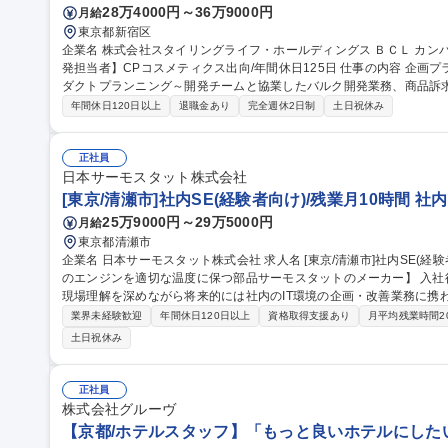
28万4000円～36万9000円
月給
東京都新宿区
企業名 株式会社スタイリングライフ・ホールディングス ＢＣＬ カンパニー 求人名 【スキンケア化粧品
発担当者】CPコスメティクス出向/年間休日125日 仕事の内容 企画プランナーとして、スキンケアを中心にプロ
ダクトプランニング～開発チームと協業したバルク開発業務、商品訴
きます。 【立案】■販売データ分析、課題抽出等企画背景構築 ■リリース計画案(短期・中長期)、新商品の提案
年間休日120日以上
退職金あり
完全週休2日制
土日祝休み
【商品開発全般】■コンセプト構築 ■バルク開発全般 ■理論・アプロー
■品質設計 ■ソフト情報づくり ■製品エビデンス企画 ■社内向け商品
OEMメーカーなどと連携しながら業務を進めて頂きます。 募集職種 【スキンケア化粧品の企画開発担当者】CP
正社員
コスメティクス出向/年間休日125日
日本サーモスタット株式会社
[東京/清瀬市]社内SE(経験者向け)/残業月10時間 
25万9000円～29万5000円
月給
東京都清瀬市
企業名 日本サーモスタット株式会社 求人名 [東京/清瀬市]社内SE(経験者向け)/残業月10時間 仕事の内容 【自動車
のエンジンを適切な温度に保つ部品サーモスタットのメーカー】 入社
現場理解を深めながら将来的には社内のIT環境の企画・改善業務に携わって頂きます。 ■I
PC・IT機器のセットアップ/管理(キッティング)、社内問い合わせ対
業界未経験歓迎
年間休日120日以上
資格取得支援あり
月平均残業時間2
(業務ツール等) 、業務運用サポート 、社内IT講習の実施等■IT環境
土日祝休み
築・運用 (基幹システム・仮想環境等)、業務効率化ツールの作成・改修及びプロ
等)、ITインフラの構築・運用、DX推進活
正社員
株式会社グルーヴ
【京都/ホテルスタッフ】「もっと良いホテルにした