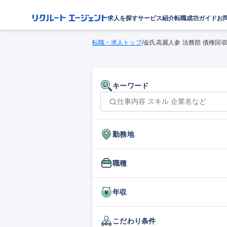
求人を探す
サービス紹介
転職成功ガイド
お
転職・求人トップ
/
金氏高麗人参 法務部 債権回収
キーワード
勤務地
職種
年収
こだわり条件