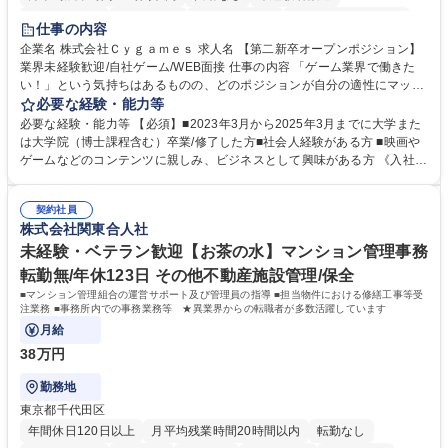
住宅手当あり
経験者歓迎
完全週休2日制
インセンティブあり
仕事の内容
交通費支給
土日祝休み
服装自由
昼食補助あり
第二新卒歓迎
企業名 株式会社Ｃｙｇａｍｅｓ 求人名 【第二新卒オープンポジション】
業界未経験歓迎/自社ゲーム/WEB面接 仕事の内容 「ゲーム業界で働きた
食事補助あり
い！」という気持ちはあるものの、どのポジションが自分の適性にマッチ
しているか悩んでいる方が対象となります！ 総合職（プランナー/データ
必要な経験・能力等
アナリストなど）、技術職（開発エンジニ ア/インフラエンジニアな
必要な経験・能力等 【必須】■2023年3月から2025年3月までに大学また
ど）、デザイン職（デザイナー/イラストレ ーターなど）等から、面接で
は大学院（博士課程含む）卒業/修了した方■社会人経験がある方 ■映画や
ご希望と適正にマッチしたポジションをご案内いたします。ゲームやエン
ゲームなどのコンテンツに親しみ、ビジネスとして興味がある方 《入社実
タメコンテンツが大好きで、「ゲーム業界の未来を自らの手で作りたい」
績 例》 ・メーカー → プロジェクトマネージャー ・ソーシャルゲーム →
「最高のコンテンツを作るためには、何でもやる」という情熱に溢れた方
ゲームプランナー ・通信 → ゲームエンジニア ・独立行政法人 → データ
のご応募をお待ちしております。 募集職種 【第二新卒オープンポジショ
契約社員
サイエンティスト 学歴・資格 学歴：大学院 大学 語学力： 資格：
株式会社関東合人社
ン】業界未経験歓迎/自社ゲーム/WEB面接
未経験・ベテラン歓迎【お茶の水】マンション管理事務
転勤無/年休123日 その他不動産施設管理/保全
■マンション管理組合の運営サポート及び管理員の指導 ■担当物件における修繕工事等受
注業務 ■事務所内での事務業務等 ★異業界からの転職者が多数活躍しています
月給
38万円
勤務地
東京都千代田区
年間休日120日以上
月平均残業時間20時間以内
転勤なし