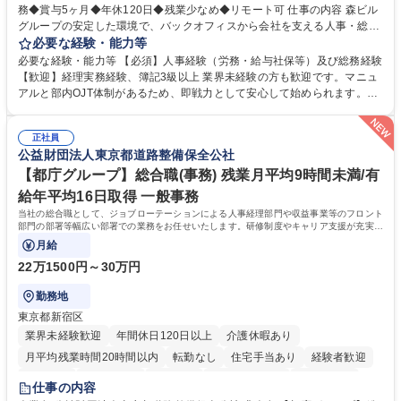
務◆賞与5ヶ月◆年休120日◆残業少なめ◆リモート可 仕事の内容 森ビル
グループの安定した環境で、バックオフィスから会社を支える人事・総務
をお任せします。 労務と総務の業務をバランスよく担当し、ゆくゆくは制
必要な経験・能力等
度改定などのコア業務にも挑戦できる、やりがいある環境です。 ■勤怠管
必要な経験・能力等 【必須】人事経験（労務・給与社保等）及び総務経験
理、給与計算、社会保険手続き、年末調整等の労務管理全般 ■入退社手続
【歓迎】経理実務経験、簿記3級以上 業界未経験の方も歓迎です。マニュ
き、社内規定の改定や人事制度改定などのコア業務 ■社内イベントの企画
アルと部内OJT体制があるため、即戦力として安心して始められます。
運営やその他総務業務全般 ※労務と総務を1：1の割合でお任せ。 入社後
【魅力・やりがい】森ビルGの安定基盤で労務から総務まで幅広く携われ
は部内のOJTを中心に、あなたの経験に合わせて不足している部分はいつ
ます。定型業務に留まらず、社内規定や人事制度の改定など会社のコア業
でも質問・相談できる環境が整っているため、安心して成長できます。 募
正社員
務に挑戦できるため、自身の成長と組織への貢献度をダイレクトに実感で
公益財団法人東京都道路整備保全公社
集職種 【森ビルG】人事・総務◆賞与5ヶ月◆年休120日◆残業少なめ◆
きます。 残業少なめ、週1日リモート可など、ワークライフバランスを保
リモート可
ち長期活躍できる環境です。 「これまでの幅広い経験を活かし、長期的な
【都庁グループ】総合職(事務) 残業月平均9時間未満/有
キャリアを築きたい」という前向きな意欲と挑戦を全力で応援します。 学
給年平均16日取得 一般事務
歴・資格 学歴：大学院 大学 高専 短大 専修学校 高校 語学力： 資格：日商
当社の総合職として、ジョブローテーションによる人事経理部門や収益事業等のフロント
簿記検定1級 日商簿記検定2級 日商簿記検定3級
部門の部署等幅広い部署での業務をお任せいたします。研修制度やキャリア支援が充実し
ております！ ※下記業務詳細
月給
22万1500円～30万円
勤務地
東京都新宿区
業界未経験歓迎
年間休日120日以上
介護休暇あり
月平均残業時間20時間以内
転勤なし
住宅手当あり
経験者歓迎
研修あり
退職金あり
賞与あり
完全週休2日制
交通費支給
仕事の内容
駅近5分以内
資格取得手当あり
食事補助あり