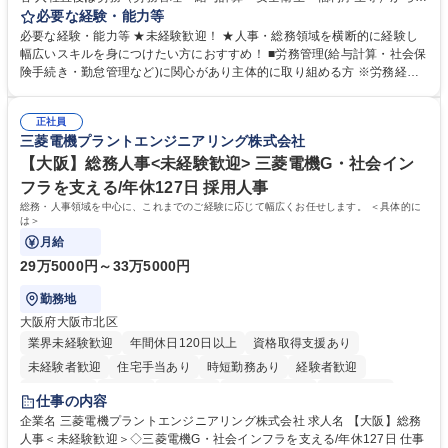
任せいたします。将来は総務・採用・教育業務へ守備範囲を広げ、組織運
必要な経験・能力等
営を支えるゼネラリストをめざせます。 ・初期業務：労働時間管理、給与
必要な経験・能力等 ★未経験歓迎！ ★人事・総務領域を横断的に経験し
計算、社会保険対応、福利厚生管理、安全衛生、健康経営推進等をお任せ
幅広いスキルを身につけたい方におすすめ！ ■労務管理(給与計算・社会保
します。ご経験に応じて、休職者管理など、幅広く経験を積んでいただき
険手続き・勤怠管理など)に関心があり主体的に取り組める方 ※労務経験
ます。 ・将来的な広がり：総務・採用・教育・税務対応・経営企画等。
者は早期にご活躍いただけます。 ■チームで仕事を推進できる方■将来は
★メンバーがマンツーマンで丁寧に教えるため、ご経験が浅くても安心！
マネジメント職として活躍したい 【尚可】■人事、労務、採用、教育業務
幅広く経験を積みたい意欲がある方に最適な環境です。 募集職種 【総
正社員
のご経験 ■労務管理（給与計算・社会保険手続き・勤怠管理など）の経験
三菱電機プラントエンジニアリング株式会社
務・人事】未経験歓迎/日立グループ/組織運営を支えるゼネラリストを目
■衛生管理者の資格をお持ちの方 学歴・資格 学歴：大学院 大学 高専 短大
指す
専修学校 高校 語学力： 資格：
【大阪】総務人事<未経験歓迎> 三菱電機G・社会イン
フラを支える/年休127日 採用人事
総務・人事領域を中心に、これまでのご経験に応じて幅広くお任せします。 ＜具体的に
は＞
月給
29万5000円～33万5000円
勤務地
大阪府大阪市北区
業界未経験歓迎
年間休日120日以上
資格取得支援あり
未経験者歓迎
住宅手当あり
時短勤務あり
経験者歓迎
退職金あり
在宅OK
賞与あり
完全週休2日制
交通費支給
仕事の内容
駅近5分以内
土日祝休み
服装自由
寮・社宅あり
食事補助あり
企業名 三菱電機プラントエンジニアリング株式会社 求人名 【大阪】総務
人事＜未経験歓迎＞◇三菱電機G・社会インフラを支える/年休127日 仕事