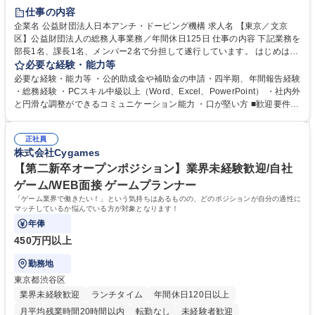
賞与あり
育休あり
完全週休2日制
交通費支給
土日祝休み
仕事の内容
食事補助あり
企業名 公益財団法人日本アンチ・ドーピング機構 求人名 【東京／文京
区】公益財団法人の総務人事業務／年間休日125日 仕事の内容 下記業務を
部長1名、課長1名、メンバー2名で分担して遂行しています。 はじめは担
当者として業務を覚えていただき、ゆくゆくはリーダーやマネージャーポ
必要な経験・能力等
ジションとして活躍いただくことを期待しています。 【総務・人事グルー
必要な経験・能力等 ・公的助成金や補助金の申請・四半期、年間報告経験
プの業務内容】 ・人事制度関連 ・採用活動 ・教育研修の企画、実行 ・勤
・総務経験 ・PCスキル中級以上（Word、Excel、PowerPoint） ・社内外
怠管理 ・官公庁への各種提出 ・法定の会議運営（評議員会、理事会） ・
と円滑な調整ができるコミュニケーション能力 ・口が堅い方 ■歓迎要件
コンプライアンス ・内部規程やルールの管理、整備、文書管理 ・契約関
・採用業務経験 ・英語に抵抗がない方 ・営業経験 学歴・資格 学歴：大学
連 ・衛生管理 ・防災関連・公的助成金の管理・オフィス、ファシリティ
院 大学 高専 短大 専修学校 高校 語学力： 資格：
管理 ・福利厚生関連 ・職員からの問合せ、相談対応 ・その他日常の総務
正社員
株式会社Cygames
業務全般 募集職種 【東京／文京区】公益財団法人の総務人事業務／年間
休日125日
【第二新卒オープンポジション】業界未経験歓迎/自社
ゲーム/WEB面接 ゲームプランナー
「ゲーム業界で働きたい！」という気持ちはあるものの、どのポジションが自分の適性に
マッチしているか悩んでいる方が対象となります！
年俸
450万円以上
勤務地
東京都渋谷区
業界未経験歓迎
ランチタイム
年間休日120日以上
月平均残業時間20時間以内
転勤なし
未経験者歓迎