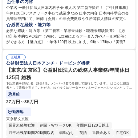
仕事の内容
企業名 一般社団法人日本内科学会 求人名 第二新卒歓迎！【正社員事務】
年休120日/デスクワーク中心で残業少なめ 仕事の内容 日本内科学会の会
員管理部門にて、医師（会員）の年会費徴収や住所等個人情報の変更シス
テム入力、電話・FAX対応をお任せします。将来的には、各種委員会の運
必要な経験・能力等
営事務局業務などにも幅広く携わっていただきます。 【会員管理・データ
必要な経験・能力等 《第二新卒・業界未経験・職種未経験歓迎》 【必
入力業務】 ・医師（会員）の住所変更、個人情報のシステム登録・更新
須】基本的なPC操作（Word、Excelによるデータ入力やメール対応等）
・年会費の徴収管理や入金データの照合確認 【問い合わせ対応】 ・会員
ができる方 【魅力点】 ・年休120日以上に加え、9時～17時の「実働7時
（医師）からの電話、FAX、ネット申請に伴う相談受付 ・複雑な案件のへ
間勤務」で残業も少なくワークライフバランスは抜群です。 【将来的な業
のエスカレーション・連携対応 募集職種 第二新卒歓迎！【正社員事務】
務（各種委員会運営）】 ・学会内における各種委員会のスケジュール調
年休120日/デスクワーク中心で残業少なめ
正社員
整、資料作成、当日の運営サポート 学歴・資格 学歴：大学院 大学 語学
公益財団法人日本アンチ・ドーピング機構
力： 資格：
【東京/文京区】公益財団法人の総務人事業務/年間休日
125日 総務
下記業務を部長1名、課長1名、メンバー2名で分担して遂行しています。 はじめは担当
者として業務を覚えていただき、ゆくゆくはリーダーやマネージャーポジションとして活
躍いただくことを期待しています。
月給
27万円～35万円
勤務地
東京都文京区
業界未経験歓迎
副業・WワークOK
年間休日120日以上
月平均残業時間20時間以内
転勤なし
英語
退職金あり
在宅OK