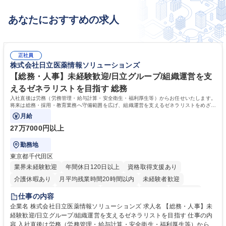
あなたにおすすめの求人
正社員
株式会社日立医薬情報ソリューションズ
【総務・人事】未経験歓迎/日立グループ/組織運営を支
えるゼネラリストを目指す 総務
入社直後は労務（労務管理・給与計算・安全衛生・福利厚生等）からお任せいたします。
将来は総務・採用・教育業務へ守備範囲を広げ、組織運営を支えるゼネラリストをめざせ
ます。
月給
27万7000円以上
勤務地
東京都千代田区
業界未経験歓迎
年間休日120日以上
資格取得支援あり
介護休暇あり
月平均残業時間20時間以内
未経験者歓迎
住宅手当あり
時短勤務あり
退職金あり
在宅OK
賞与あり
仕事の内容
育休あり
完全週休2日制
交通費支給
土日祝休み
寮・社宅あり
企業名 株式会社日立医薬情報ソリューションズ 求人名 【総務・人事】未
経験歓迎/日立グループ/組織運営を支えるゼネラリストを目指す 仕事の内
容 入社直後は労務（労務管理・給与計算・安全衛生・福利厚生等）からお