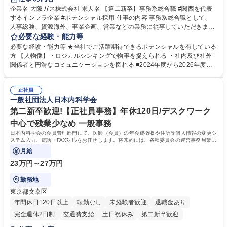
企業名 大阪ガス株式会社 求人名 【第二新卒】事務系総合職 #関西を代表
するインフラ企業 #ポテンシャル採用 仕事の内容 事務系総合職として、
人事総務、資源海外、事業企画、営業などの業務に従事していただきま
す。 【業務内容の一例】■所属事業部の勤労業務 ■海外に関係する各種業
必要な経験・能力等
務 ■営業部門の企画スタッフ、ルート営業 【キャリアパス】入社後の配属
必要な経験・能力等 ★当社でご活躍期待できるポテンシャルを有している
ポジションで一定期間ご活躍頂いた後、本人の適性及び将来のキャリアを
方 【人物像】・ロジカルシンキングで物事を捉えられる ・社内及び社外
鑑みてジョブローテーションを行います。 【育成】OJTでの現場育成や研
関係者と円滑なコミュニケーションを図れる ■2024年度から2026年度ま
修カリキュラムを通じて、Daigasグループの業務で必要となる知識につい
での3ヵ年を対象とする「Daigasグループ中期経営計画2026」を策定しま
て学んでいただきます。 募集職種 【第二新卒】事務系総合職 #関西を代
した。https://www.osakagas.co.jp/company/press/pr2024/1777576_564
表するインフラ企業 #ポテンシャル採用
正社員
72.html ■エネルギーセキュリティの不安定化や気候変動による自然災害の
一般社団法人日本内科学会
甚大化など、これまで以上に社会課題解決の重要性が高まっています。
「未来の日常」の創造に向けて持続可能な社会の実現に貢献してまいりま
第二新卒歓迎!【正社員事務】年休120日/デスクワーク
す。 学歴・資格 学歴：大学院 大学 語学力： 資格：
中心で残業少なめ 一般事務
日本内科学会の会員管理部門にて、医師（会員）の年会費徴収や住所等個人情報の変更シ
ステム入力、電話・FAX対応をお任せします。将来的には、各種委員会の運営事務局業務
などにも幅広く携わっていただきます。
月給
23万円～27万円
勤務地
東京都文京区
年間休日120日以上
転勤なし
未経験者歓迎
退職金あり
完全週休2日制
交通費支給
土日祝休み
第二新卒歓迎