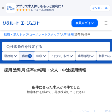
アプリで求人探しをもっと便利に！
インストール
レビュー高評価
無料
会員ログイン
/
/
/
/
転職・求人トップ
コーポレートスタッフ
人事
採用
造幣局 倍率
検索条件を設定する
勤務地
職種
年収
こだわり条件
雇用形態
新着のみ
1
採用 造幣局 倍率の転職・求人・中途採用情報
条件に合った求人が 0件でした
検索条件を緩めて、再度検索してください