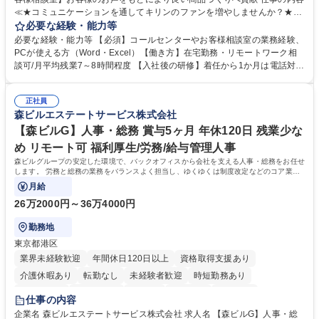
≪★コミュニケーションを通してキリンのファンを増やしませんか？★≫
お客様のお声をより良い商品づくりに活かしていく上で、窓口となるお客
必要な経験・能力等
様相談室でのお仕事です。 日々お客様からいただくキリングループへのご
必要な経験・能力等 【必須】コールセンターやお客様相談室の業務経験、
意見を、企業活動に活かしています。お客様からの声に迅速かつ誠意をも
PCが使える方（Word・Excel）【働き方】在宅勤務・リモートワーク相
って対応、情報提供するとともにグループ内活動に反映しています。 【具
談可/月平均残業7～8時間程度 【入社後の研修】着任から1か月は電話対応
体的には】電話応対、メール、お手紙対応、ご指摘品調査報告書作成、有
のOJTを中心に実施し、電話対応に慣れた段階でメール・手紙のOJTを実
人チャットボット対応など。 【1日の対応件数】■電話：月間一人当たり
施する予定です。独り立ち以降もしっかりフォローする体制を整えていま
平均100件前後■メール・手紙：同上40件前後 募集職種 中野本社【お客様
正社員
すのでご安心ください。 【当社について】キリングループの広報機能を担
森ビルエステートサービス株式会社
相談室】お客様のお声をもとにより良い商品づくりへ貢献
う会社として、お客様との出会いを大切にし、磨き上げたホスピタリティ
を込めてコミュニケーションをとりながら広報関連業務を行っておりま
【森ビルG】人事・総務 賞与5ヶ月 年休120日 残業少な
す。 学歴・資格 学歴：大学院 大学 高専 短大 専修学校 高校 語学力： 資
め リモート可 福利厚生/労務/給与管理人事
格：
森ビルグループの安定した環境で、バックオフィスから会社を支える人事・総務をお任せ
します。 労務と総務の業務をバランスよく担当し、ゆくゆくは制度改定などのコア業務
にも挑戦できる、やりがいある環境です。
月給
26万2000円～36万4000円
勤務地
東京都港区
業界未経験歓迎
年間休日120日以上
資格取得支援あり
介護休暇あり
転勤なし
未経験者歓迎
時短勤務あり
経験者歓迎
退職金あり
在宅OK
賞与あり
育休あり
仕事の内容
完全週休2日制
交通費支給
長期歓迎
駅近5分以内
土日祝休み
企業名 森ビルエステートサービス株式会社 求人名 【森ビルG】人事・総