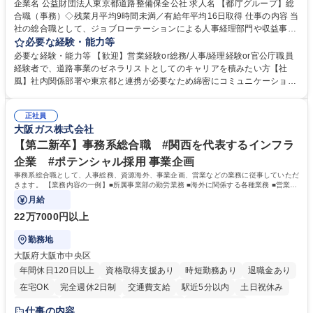
企業名 公益財団法人東京都道路整備保全公社 求人名 【都庁グループ】総
合職（事務）◇残業月平均9時間未満／有給年平均16日取得 仕事の内容 当
社の総合職として、ジョブローテーションによる人事経理部門や収益事業
等のフロント部門の部署等幅広い部署での業務をお任せいたします。研修
必要な経験・能力等
制度やキャリア支援が充実しております！ ※下記業務詳細 【業務詳細】■
必要な経験・能力等 【歓迎】営業経験or総務/人事/経理経験or官公庁職員
管理部門：広報、人事、経理など当公社の運営に係る管理業務 ■収益部
経験者で、道路事業のゼネラリストとしてのキャリアを積みたい方【社
門：駐車場の新規開拓、管理運営、新宿駅西口広場の「イベントコーナ
風】社内関係部署や東京都と連携が必要なため綿密にコミュニケーション
ー」などの管理運営 ■道路部門：整備の急がれる骨格幹線道路や木造住宅
を図っています。 【業務の魅力】■幅広く携われる：総合職（事務）で
密集地域の特定整備路線の用地取得、道路に関する普及啓発事業、都内の
は、駐車場の管理運営や道路用地の取得、公益財団法人の中枢を担う管理
道路施設や道路工事現場の見学ツアー事業 ※入社後は上記いずれかの部門
正社員
部門など多岐に渡る業務を経験できます。 ■様々なプロジェクト：駐車場
大阪ガス株式会社
へ配属。※業務内容変更の範囲：会社の定める業務 募集職種 【都庁グル
事業の他、新宿駅西口広場内に設置された照明を兼ねた広告「ブライトサ
ープ】総合職（事務）◇残業月平均9時間未満／有給年平均16日取得
イン」の管理運営を行うなど、事業収益を生み出す活動を積極的に行って
【第二新卒】事務系総合職 #関西を代表するインフラ
います。 学歴・資格 学歴：大学院 大学 高専 短大 専修学校 高校 語学力：
企業 #ポテンシャル採用 事業企画
資格：
事務系総合職として、人事総務、資源海外、事業企画、営業などの業務に従事していただ
きます。 【業務内容の一例】■所属事業部の勤労業務 ■海外に関係する各種業務 ■営業部
門の企画スタッフ、ルート営業
月給
22万7000円以上
勤務地
大阪府大阪市中央区
年間休日120日以上
資格取得支援あり
時短勤務あり
退職金あり
在宅OK
完全週休2日制
交通費支給
駅近5分以内
土日祝休み
服装自由
第二新卒歓迎
寮・社宅あり
食事補助あり
仕事の内容