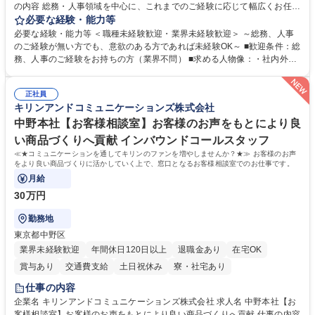
の内容 総務・人事領域を中心に、これまでのご経験に応じて幅広くお任せ
します。 ＜具体的には＞ ・総務/人事労務（給与・社保・勤怠管理など）
必要な経験・能力等
・採用・教育研修 ・福利厚生運用 など ※基本的には事務所勤務ですが、
必要な経験・能力等 ＜職種未経験歓迎・業界未経験歓迎＞ ～総務、人事
採用や教育等の業務内容により、関西圏以外への日帰り・宿泊を伴う国内
のご経験が無い方でも、意欲のある方であれば未経験OK～ ■歓迎条件：総
出張もございます。 ※担当業務を持ちつつ、お互いに助け合いながら、総
務、人事のご経験をお持ちの方（業界不問） ■求める人物像：・社内外の
務部という組織として協力しながら進める体制です。 募集職種 【大阪】
関係各部門との調整を率先して行い、業務を円滑に遂行できる協調性やコ
総務人事＜未経験歓迎＞◇三菱電機G・社会インフラを支える/年休127日
ミュニケーション能力を持っている方 ・人事総務領域に興味がありゼネラ
正社員
リスト志向をお持ちの方 学歴・資格 学歴：大学院 大学 語学力： 資格：
キリンアンドコミュニケーションズ株式会社
中野本社【お客様相談室】お客様のお声をもとにより良
い商品づくりへ貢献 インバウンドコールスタッフ
≪★コミュニケーションを通してキリンのファンを増やしませんか？★≫ お客様のお声
をより良い商品づくりに活かしていく上で、窓口となるお客様相談室でのお仕事です。
月給
30万円
勤務地
東京都中野区
業界未経験歓迎
年間休日120日以上
退職金あり
在宅OK
賞与あり
交通費支給
土日祝休み
寮・社宅あり
仕事の内容
企業名 キリンアンドコミュニケーションズ株式会社 求人名 中野本社【お
客様相談室】お客様のお声をもとにより良い商品づくりへ貢献 仕事の内容