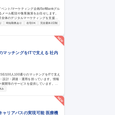
業全体のデジタルマーケティングを支援す
り
時短勤務あり
在宅OK
完全週休2日制
 ※イベント事例：多くの経営層をお招きす
グの業務経験もしくは知識ある方は、デジタ
い者採用/正社
りのマッチングをITで支える 社内
や展開等のサービスを提供しています。
社内用IaaS/SaaS/Idpの設計/構築/運
休み
増床に伴うIT設備の設計、構築、運用保守
ークあふれる“会社”を創る」ために「いつ
す 募集職種 ■システムア
キャリアパスの実現可能 医療機