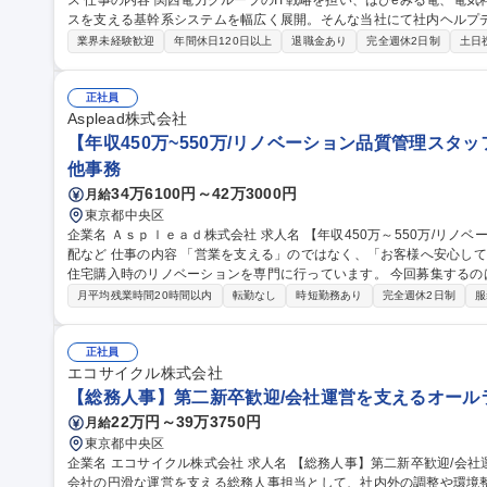
ス 仕事の内容 関西電力グループのIT戦略を担い、はぴeみる電、電気料金計算システムなど生活に密着したサービ
スを支える基幹系システムを幅広く展開。そんな当社にて社内ヘルプデスクを担当
T機器の配備・在庫管理、リプレース計画の推進、社内問合せ対応の
業界未経験歓迎
年間休日120日以上
退職金あり
完全週休2日制
土日
活用したベンダーコントロール、進捗・品質管理、課題抽出・改善提
ネジメントを重視。将来的にはサブリーダーとして、外部パートナー
の最適化を推進していただきます。 募集職種 【大阪】社内ヘルプデスク/PC・スマホの運用管理 /リモート可/フ
正社員
レックス
Asplead株式会社
【年収450万~550万/リノベーション品質管理スタ
他事務
34万6100円～42万3000円
月給
東京都中央区
企業名 Ａｓｐｌｅａｄ株式会社 求人名 【年収450万～550万/リノベーション品質管理スタッフ】完工検査/職人手
配など 仕事の内容 「営業を支える」のではなく、「お客様へ安心して住まいを引き渡す」仕事です。当社は中古
住宅購入時のリノベーションを専門に行っています。 今回募集する
るために 欠かせない品質管理・現場サポートスタッフです。工事がスムーズに進むよう現場を支え、施工品質を
月平均残業時間20時間以内
転勤なし
時短勤務あり
完全週休2日制
服
最後まで守る重要なポジションです。 【具体的には】■完成した工事
■職人への是正依頼■是正工事の日程調整■工事申請書類の作成・提出 
★外回りが中心/社用車で現場を巡回します。iPad支給で現場でも書類作成や写
正社員
収450万～550万/リノベーション品質管理スタッフ】完工検査/職人手
エコサイクル株式会社
【総務人事】第二新卒歓迎/会社運営を支えるオール
22万円～39万3750円
月給
東京都中央区
企業名 エコサイクル株式会社 求人名 【総務人事】第二新卒歓迎/会社運営を支えるオールラウンダー 仕事の内容
会社の円滑な運営を支える総務人事担当として、社内外の調整や環境