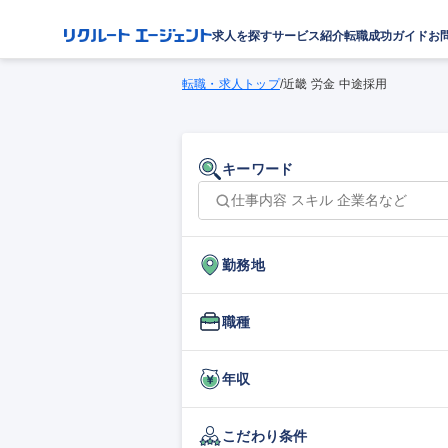
求人を探す
サービス紹介
転職成功ガイド
お
転職・求人トップ
/
近畿 労金 中途採用
キーワード
勤務地
職種
年収
こだわり条件