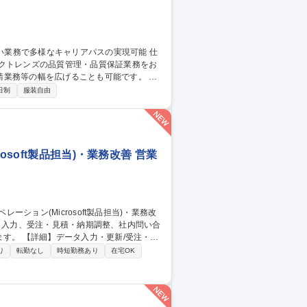
タクトレンズの品質管理・品質保証業務をお
業務等の幅を広げることも可能です。 海
委託先との取決め/変更管理等)／海外工場で
日制
服装自由
検品(レンズのサイズ/厚み/度数/酸素透
質管理(月数回現地でのご対応が必要)【教
たします 募集職種 【品質管
soft製品担当)・業務改善 営業
/受注・見
等の資料作成/AIツール(Microsoft
り
転勤なし
時短勤務あり
在宅OK
応の業務改善 【働き方】TeamsやGmailを活
ける環境を整えています。 募集職種
・業務改善