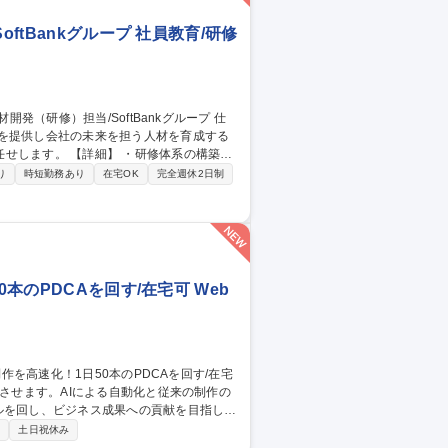
ftBankグループ 社員教育/研修
会を提供し会社の未来を担う人材を育成する
研修体系の構築、
部署との調整、実施後の効果測定 ・社内研
り
時短勤務あり
在宅OK
完全週休2日制
携 ・その他、人事領域における横断施策に
材開発（研修）担当/SoftBankグループ
本のPDCAを回す/在宅可 Web
ルを回し、ビジネス成果への貢献を目指しま
制
土日祝休み
事業部門への動画活用提案 ■生成AIを用い