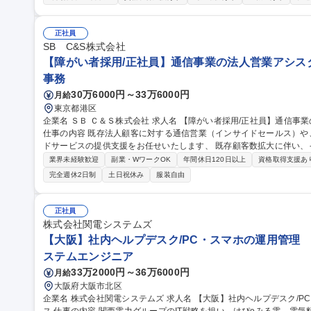
ビ、配信、映画などの番組と連動したなりきり玩具のMD・企画開発、
活かした玩具企画の提案・開発 ・番組映像制作会社、企画ブレーン
渉業務 募集職種 【トイ事業部】商品企画/玩具
正社員
SB C&S株式会社
【障がい者採用/正社員】通信事業の法人営業アシスタント
事務
30万6000円～33万6000円
月給
東京都港区
企業名 ＳＢ Ｃ＆Ｓ株式会社 求人名 【障がい者採用/正社員】通信事業の法人営業アシスタント/SoftBankグループ
仕事の内容 既存法人顧客に対する通信営業（インサイドセールス）
ドサービスの提供支援をお任せいたします、 既存顧客数拡大に伴い、インサイドセールスの活動量・対応数の最
大化に向けた取り組みを目的としています。 ■書類作成/チェック（見
業界未経験歓迎
副業・WワークOK
年間休日120日以上
資格取得支援あ
メール対応 （代理店・エンドユーザー）、発注手配や特価申請、営業
完全週休2日制
土日祝休み
服装自由
わせ対応、後続処理、データ抽出等 募集職種 【障がい者採用/正社員】通信事業の法人営業アシスタント/SoftBan
kグループ
正社員
株式会社関電システムズ
【大阪】社内ヘルプデスク/PC・スマホの運用管理 
ステムエンジニア
33万2000円～36万6000円
月給
大阪府大阪市北区
企業名 株式会社関電システムズ 求人名 【大阪】社内ヘルプデスク/PC・スマホの運用管理 /リモート可/フレック