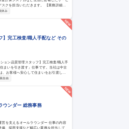
いただきます。 【業務詳細】I
体制運営を担当いただきます。特に委託先を
祝休み
案など、安定稼働に向けたプロジェクトマ
や社内関連部署を巻き込みながら運用基盤
ッフ】完工検査/職人手配など その
のは、お客様へ安心して住まいをお引渡しす
装自由
の品質チェック■是正箇所の確認・写真撮影
■近隣へのご挨拶■キーボックスの回収など
真管理が可能です。 募集職種 【年
配など
ラウンダー 総務事務
整備、採用支援など幅広い業務を担当して