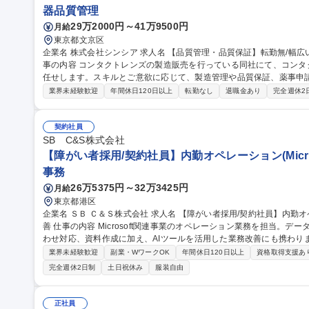
器品質管理
29万2000円～41万9500円
月給
東京都文京区
企業名 株式会社シンシア 求人名 【品質管理・品質保証】転勤無/幅広い業務で多様なキャリアパスの実現可能 仕
事の内容 コンタクトレンズの製造販売を行っている同社にて、コン
任せします。スキルとご意欲に応じて、製造管理や品質保証、薬事申請
外の製造委託先と連携し、適切な製造管理および品質管理の確保(製造
業界未経験歓迎
年間休日120日以上
転勤なし
退職金あり
完全週休2
製造された製品を本社にて、分析機器を用いて品質基準を満たしているか
過率/レンズの屈折率の測定など)／千葉県船橋市にある当社倉庫での品
育体制】社歴10年以上のベテランが培ってきた経験・スキルを基に手厚くフォローい
契約社員
理・品質保証】転勤無/幅広い業務で多様なキャリアパスの実現可能
SB C&S株式会社
【障がい者採用/契約社員】内勤オペレーション(Micro
事務
26万5375円～32万3425円
月給
東京都港区
企業名 ＳＢ Ｃ＆Ｓ株式会社 求人名 【障がい者採用/契約社員】内勤オペレーション(Microsoft製品担当)・業務改
善 仕事の内容 Microsoft関連事業のオペレーション業務を担当。データ入力、受注・見積・納期調整、社内問い合
わせ対応、資料作成に加え、AIツールを活用した業務改善にも携わります。 【詳細】データ入力・更新
積作成・納期調整/社内営業からの問い合わせ対応/マニュアル作成や売上データ
業界未経験歓迎
副業・WワークOK
年間休日120日以上
資格取得支援あ
Copilot、ChatGPT等)を活用したAIエージェント作成や問い合わせ対
完全週休2日制
土日祝休み
服装自由
用しています。障がい配慮に関する面談や在宅勤務など、無理なく柔軟に働
【障がい者採用/契約社員】内勤オペレーション(Microsoft製品担当)
正社員