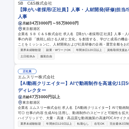
SB C&S株式会社
【障がい者採用/正社員】人事・人材開発(研修)担当/So
人事
34万3000円～55万8000円
月給
東京都港区
企業名 ＳＢ Ｃ＆Ｓ株式会社 求人名 【障がい者採用/正社員】人事・人材開発（研修）担当/SoftBankグループ 仕
事の内容 「挑戦し続ける人材と文化」を創造する、学びと成長の機
ことをミッションに、人材開発および社員研修の企画・運営全般をお任せします。 【詳細】 ・
スケジュール管理、実施運営、KPI管理 ・研修の新規企画立案、関係
業界未経験歓迎
副業・WワークOK
年間休日120日以上
資格取得支援あ
修のファシリテーション、講師対応・育成、社外研修ベンダーとの連
土日祝休み
服装自由
も参画いただきます 募集職種 【障がい者採用/正社員】人事・人
正社員
エムスリー株式会社
【AI動画クリエイター】AIで動画制作を高速化!1日50
ディレクター
47万3000円以上
月給
東京都港区
企業名 エムスリー株式会社 求人名 【AI動画クリエイター】AIで動画制作を高速化！1日50本のPDCAを回す/在宅
可◎ 仕事の内容 生成AIを活用し、動画制作のスピードと可能性を拡大させます。AIによる自動化と従来の制作の
ハイブリッドで、大量・高速・高品質な動画施策の高速PDCAサイク
す。 AIエージェントに定型作業を任せ、「何を・なぜ作るか」の判断と企画に集中する新しい制作スタイルを担
業界未経験歓迎
年間休日120日以上
転勤なし
在宅OK
完全週休2日
います。 ■AI・自動化を用いた動画制作ワークフローの設計と最適化 ■