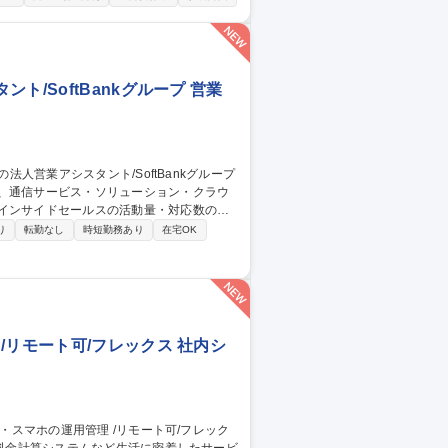
プロデュース担当 ・IPのキャラクター性を
会社、生産メーカー、社内との調整および交
/SoftBankグループ 営業
や、通信サービス・ソリューション・クラウ
積書・申込書作成/確認）、システム登録、
り
転勤なし
時短勤務あり
在宅OK
担当者からの依頼業務 ※納品連絡、問い合
/リモート可/フレックス 社内シ