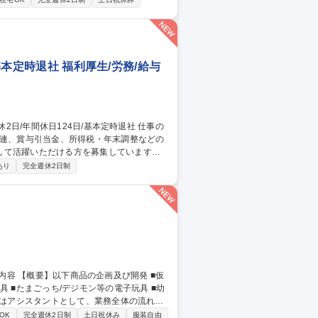
等のライセンス管理 ※東京、大阪、広島、小倉
映でき、サポート・インフラ経験を活かし新
基本定時退社 福利厚生/労務/給与
関連、賞与引当金、所得税・年末調整などの
して活躍いただける方を募集しています。
ます。 ■給与・賞与管理業務■所得税対
あり
完全週休2日制
き・管理 ■人事システムの運用・管理■出
 ■たまごっち/デジモン等の電子玩具 ■幼
担当頂く場合もございます 【詳細】 ・テレ
OK
完全週休2日制
土日祝休み
服装自由