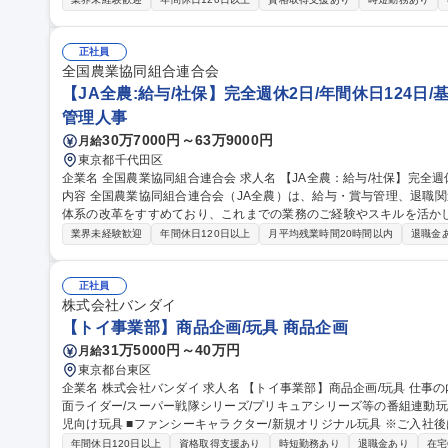
育、AI利用の仕組みづくり ■M365、Claude、ウィルスバスター
の全拠点が対象。 ※新設組織のため仕組みづくりからアイデアを反
領域へ挑戦できます。 募集職種 未経験歓迎【大阪/社内SE】（AI推進・インフラ保守）手当充実/育成サポート充
正社員
実
全国農業協同組合連合会
【JA全農:給与/社保】完全週休2日/年間休日124日/
管理人事
30万7000円～63万9000円
月給
東京都千代田区
企業名 全国農業協同組合連合会 求人名 【JA全農：給与/社保】完全週休2日/年間休日124日/基本定時退社 仕事の
内容 全国農業協同組合連合会（JA全農）は、給与・賞与管理、退職
体系の改革をすすめており、これまでの業務のご経験やスキルを活か
ご経験・適性・希望をもとに、以下の中から担当いただく業務を決定し
業界未経験歓迎
年間休日120日以上
月平均残業時間20時間以内
退職金
応、年末調整業務 ■人事制度の運用・改善対応■社会保険に関する手続
向・受入出向に関する管理業務 ■退職給付金制度に関する業務 など 募集職種 【JA全農：給与/社保】完全週休2日/
年間休日124日/基本定時退社
正社員
株式会社バンダイ
【トイ事業部】商品企画/玩具 商品企画
31万5000円～40万円
月給
東京都台東区
企業名 株式会社バンダイ 求人名 【トイ事業部】商品企画/玩具 仕事の内容 【概要】以下商品の企画及び開発 ■仮
面ライダー/スーパー戦隊シリーズ/プリキュアシリーズ等の番組連動玩具
児向け玩具 ■ファンシーキャラクター/新規オリジナル玩具 ※ご入社後はアシスタントとして、業務全体の流れを
修得いただきます ※従来の子供向け番組の他、ハイターゲット作品も
年間休日120日以上
資格取得支援あり
時短勤務あり
退職金あり
在宅