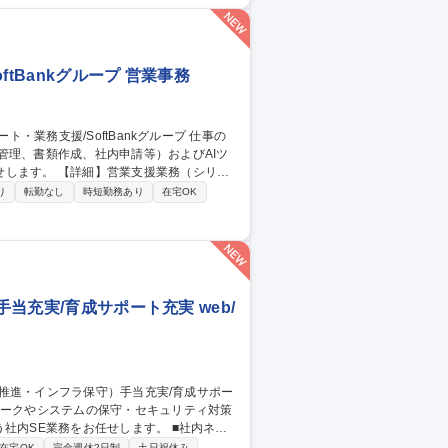
・音声・字幕の生成や制作管理 ※1日50本
tBankグループ 営業事務
管理、書類作成、社内申請等）およびAIツ
援業務（シリア
・請求書等の書類作成・発行/押印申請等の社
り
転勤なし
時短勤務あり
在宅OK
改善/業務の標準化・マニュアル整備 【働
しており、業務に慣れた後は週1～2日程度の在
ト・業務支援/SoftBankグループ
手当充実/育成サポート充実 web/
E業務をお任せします。 ■社内ネッ
SMSの更新および監査対応 ■社員向けAI教
在宅OK
完全週休2日制
土日祝休み