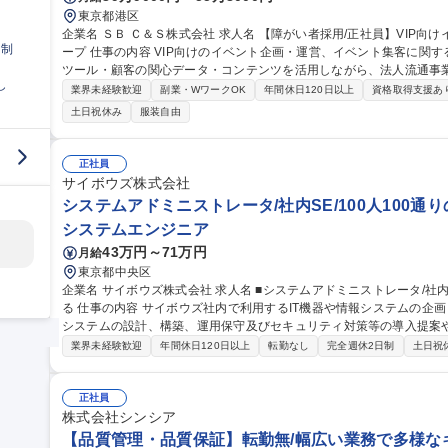
東京都港区
企業名 ＳＢ Ｃ＆Ｓ株式会社 求人名 【障がい者採用/正社員】VIP向けイベント/マーケティング企画/SoftBankグル
日制
ープ 仕事の内容 VIP向けのイベント企画・運営、イベント集客に関するメール配信や集客施策をお任せします。
ツール・顧客の関心データ・コンテンツを活用しながら、法人流通事
し
る組織です。 ■社内外の各種イベントの企画・運営サポート ■VIPイベントの進行管理 ■イベント当日の運営・調
業界未経験歓迎
副業・WワークOK
年間休日120日以上
資格取得支援あ
整※要相談 リスト作成・受付整理 ■関係各所とのコミュニケーション
土日祝休み
服装自由
る大型カンファレンス（年数回実施）など ※デジタルマーケティン
ルツールをを利用しながら、サイト作成やメール配信、キャンペーンの案内など 募集職種 【障が
員】VIP向けイベント/マーケティング企画/SoftBankグループ
正社員
サイボウズ株式会社
システムアドミニストレータ/社内SE/100人100通
システムエンジニア
43万円～71万円
月給
東京都中央区
企業名 サイボウズ株式会社 求人名 ■システムアドミニストレータ/社内SE/100人100通りのマッチングをITで支え
る 仕事の内容 サイボウズ社内で利用するIT機器や情報システムの企画・設計・調達・運用を担っています。情報
システムの設計、構築、運用保守及びセキュリティ対策等の導入提案
【業務内容】■サイボウズの働き方を支えるITシステムの設計/構築/運用保守■
業界未経験歓迎
年間休日120日以上
転勤なし
完全週休2日制
土日祝
用保守■社内用オンプレミスサーバーの設計・運用保守■拠点の構築・
※当社の企業理念を実現するための社内環境づくり、つまり「チームワ
でも、どこでも、誰とでも、最高の仕事ができるITを提供する」をミッションとしていま
正社員
ドミニストレータ/社内SE/100人100通りのマッチングをITで支える
株式会社シンシア
【品質管理・品質保証】転勤無/幅広い業務で多様な