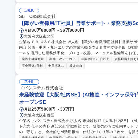
た動画コンテンツ企画・制作・効果検証 ■AIによるシナリオ・クリップ
規模の体制を構築し、仮説検証と改善を行います。 募集職種 【AI動画クリエイター】AIで動画制作を高速化！1
正社員
日50本のPDCAを回す/在宅可◎
SB C&S株式会社
【障がい者採用/正社員】営業サポート・業務支援/Sof
30万6000円～36万9000円
月給
大阪府大阪市北区
企業名 ＳＢ Ｃ＆Ｓ株式会社 求人名 【障がい者採用/正社員】営業サポート・業務支援/SoftBankグループ 仕事の
内容 関西・中国・九州エリアの営業活動を支える業務支援全般（納期
ールを活用した業務効率化・プロセス改善、マニュアル整備等をお任せします。 【詳細】営業支
ル取得、納期調整、メーカー出荷報告）/納期回答・納期管理/納品書
業界未経験歓迎
副業・WワークOK
年間休日120日以上
資格取得支援あ
内申請業務/各種事務・庶務業務/AIツールを活用した業務効率化・業務
完全週休2日制
土日祝休み
服装自由
き方】TeamsやGoogle Chatを中心にコミュニケーションを実施
宅勤務も可能です。 募集職種 【障がい者採用/正社員】営業サポー
正社員
ノバシステム株式会社
未経験歓迎【大阪/社内SE】(AI推進・インフラ保守)
オープンSE
25万5000円～33万円
月給
大阪府大阪市西区
企業名 ノバシステム株式会社 求人名 未経験歓迎【大阪/社内SE】（AI推進・インフラ保守）手当充実/育成サポー
ト充実 仕事の内容 新設の経営戦略部にて、研修ののちに社内ネットワークやシステムの保守・セキュリティ対策
の「守り」と、全社的なAI活用推進・仕組みづくり等の「攻め」を担う社内S
トワーク、システムの保守・セキュリティ対策・社員教育 ■Pマーク、I
業界未経験歓迎
年間休日120日以上
資格取得支援あり
時短勤務あり