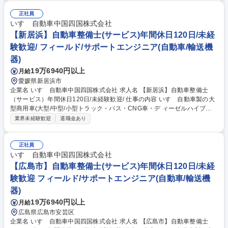
には】■点検業務：ハンドル操作やブレーキの利き、ベルトやオイルの劣
化などをチェックし、問題がある箇所の修理、部品交換を行います。■分
正社員
解整備：損傷があった車両や車検などの為、問題がある箇所の修理、部品
いすゞ自動車中国四国株式会社
交換を行います。■国産車の整備はパーツ交換が中心ですが、輸入車は修
【新居浜】自動車整備士(サービス)年間休日120日/未経
理/いじる/という整備ができる点も魅力です。これまでの知識・技術を生
験歓迎/ フィールド/サポートエンジニア(自動車/輸送機
かし、幅広く、深いスキルを身に付け、成長できる環境です。 募集職種
器)
【広島市西区/自動車エンジニア】転勤無/残業少/◎輸入車のエンジニア
19万6940円以上
月給
愛媛県新居浜市
企業名 いすゞ自動車中国四国株式会社 求人名 【新居浜】自動車整備士
（サービス）年間休日120日/未経験歓迎/ 仕事の内容 いすゞ自動車製の大
型商用車(大型/中型/小型トラック・バス・CNG車・デ ィーゼルハイブリ
ッド車)のアフターサービスを行います。車検や定期点 検、オーバーホー
業界未経験歓迎
退職金あり
ル、修理、故障診断など。 入社後にまずは、トラックの車検対応から行っ
ていただきます。 2～3年ほどたち業務に独り立ちしたら、修理対応や夜
間のトラブル対応などにもあたっていただく事になります。 いすゞでは商
正社員
用車であるトラックの不稼働を出さないことを大切にしており、故障診断
いすゞ自動車中国四国株式会社
等を元に部品交換するのか修理するのかコストと時間を考えて対応してい
【広島市】自動車整備士(サービス)年間休日120日/未経
くため、一般車の整備と異なりエンジニアとしてのスキルを身に付けるこ
験歓迎 フィールド/サポートエンジニア(自動車/輸送機
とが出来ます。 募集職種 【新居浜】自動車整備士（サービス）年間休日1
器)
20日/未経験歓迎/
19万6940円以上
月給
広島県広島市安芸区
企業名 いすゞ自動車中国四国株式会社 求人名 【広島市】自動車整備士