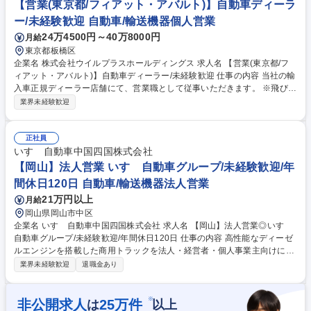
ポートフォリオ提案」 ■世代を超える「ロイヤリティ・リレーション」 募
【営業(東京都/フィアット・アバルト)】自動車ディーラ
集職種 【営業/東京(JLR三鷹)】ランドローバー/ジャガー/輸入車正規ディ
ー/未経験歓迎 自動車/輸送機器個人営業
ーラー
24万4500円～40万8000円
月給
東京都板橋区
企業名 株式会社ウイルプラスホールディングス 求人名 【営業(東京都/フ
ィアット・アバルト)】自動車ディーラー/未経験歓迎 仕事の内容 当社の輸
入車正規ディーラー店舗にて、営業職として従事いただきます。 ※飛び込
み営業ではなく、ショールームへご来店いただいたお客様へご提案する、
業界未経験歓迎
反響営業です。 ◇ご来店されたお客様への接客・商談◇試乗のご案内、車
両の説明 ◇見積もりの作成◇自動車保険や各種付帯商品のご提案 ◇成約
後の書類手続き、納車対応◇既存顧客へのフォロー連絡・代替提案 【キャ
正社員
リア】給与は、8段階の等級と100段階の号棒で明確に提示され、給与改
いすゞ自動車中国四国株式会社
定が年に２回有。支店長等マネジメントへ進む、プレーヤーを続け営業職
【岡山】法人営業 いすゞ自動車グループ/未経験歓迎/年
という職種を極める、ご希望のキャリア選択ができます。 募集職種 【営
間休日120日 自動車/輸送機器法人営業
業(東京都/フィアット・アバルト)】自動車ディーラー/未経験歓迎
21万円以上
月給
岡山県岡山市中区
企業名 いすゞ自動車中国四国株式会社 求人名 【岡山】法人営業◎いすゞ
自動車グループ/未経験歓迎/年間休日120日 仕事の内容 高性能なディーゼ
ルエンジンを搭載した商用トラックを法人・経営者・個人事業主向けにお
客様のニーズに合わせてカスタマイズ提案を伴う営業活動をお任せしま
業界未経験歓迎
退職金あり
す。 トラック購入を考えられているお客様の使用用途や車庫/配送先など
の情報をヒアリングしながらトラック荷台の材質や大きさなど多岐にわた
る提案を行って頂きます。 また、いすゞでは「運ぶを支える」を合言葉に
※
非公開求人
25
万件
は
以上