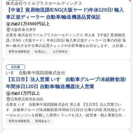
株式会社ウイルプラスホールディングス
【中途】貿易物流課/ENG(大阪ヤード)年休120日/ 輸入
車正規ディーラー 自動車/輸送機器品質保証
21万4500円以上
月給
大阪府泉大津市
企業名 株式会社ウイルプラスホールディングス 求人名 【中途】貿易物流
課／ENG（大阪ヤード）年休120日/ 輸入車正規ディーラー 仕事の内容 海
外へ輸出する中古車の品質チェックや出荷準備をお任せします。 入社後は
先輩社員がOJTで丁寧にサポートします。仕事の流れや車両の見方など、
業界未経験歓迎
転勤なし
土日祝休み
一つずつ覚えていけるので安心してください。 【主な業務】 ■車両の傷や
状態のチェック■外装・内装の簡単なクリーニングや軽作業 ■パーツの取
り外し■車両情報の確認・管理■出荷前の最終確認 ■車両やパーツの引き渡
正社員
し対応■その他、車両管理に関わる業務 難しい整備作業はありません。
いすゞ自動車中国四国株式会社
「丁寧に確認すること」が何より大切な仕事です。 募集職種 【中途】貿
【五日市】法人営業 いすゞ自動車グループ/未経験歓迎/
易物流課／ENG（大阪ヤード）年休120日/ 輸入車正規ディーラー
年間休日120日 自動車/輸送機器法人営業
21万円以上
月給
広島県広島市佐伯区
企業名 いすゞ自動車中国四国株式会社 求人名 【五日市】法人営業◎い
すゞ自動車グループ/未経験歓迎/年間休日120日 仕事の内容 高性能なディ
ーゼルエンジンを搭載した商用トラックを法人・経営者・個人事業主向け
にお客様のニーズに合わせてカスタマイズ提案を伴う営業活動をお任せし
業界未経験歓迎
退職金あり
ます。 トラック購入を考えられているお客様の使用用途や車庫/配送先な
どの情報をヒアリングしながらトラック荷台の材質や大きさなど多岐にわ