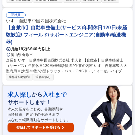
的には】■点検業務：ハンドル操作やブレーキの利き、ベルトやオイルの
劣化などをチェックし、問題がある箇所の修理、部品交換を行います。■
分解整備：損傷があった車両や車検などの為、問題がある箇所の修理、部
正社員
品交換を行います。■国産車の整備はパーツ交換が中心ですが、輸入車は
いすゞ自動車中国四国株式会社
修理/いじる/という整備ができる点も魅力です。これまでの知識・技術を
【倉敷市】自動車整備士(サービス)年間休日120日/未経
生かし、幅広く、深いスキルを身に付け、成長できる環境です。 募集職種
験歓迎/ フィールド/サポートエンジニア(自動車/輸送機
★【山口市/自動車エンジニア】転勤無/残業少/◎輸入車のエンジニア
器)
19万6940円以上
月給
岡山県倉敷市
企業名 いすゞ自動車中国四国株式会社 求人名 【倉敷市】自動車整備士
（サービス）年間休日120日/未経験歓迎/ 仕事の内容 いすゞ自動車製の大
型商用車(大型/中型/小型トラック・バス・CNG車・デ ィーゼルハイブリ
ッド車)のアフターサービスを行います。車検や定期点 検、オーバーホー
業界未経験歓迎
退職金あり
ル、修理、故障診断など。 入社後にまずは、トラックの車検対応から行っ
ていただきます。 2～3年ほどたち業務に独り立ちしたら、修理対応や夜
間のトラブル対応などにもあたっていただく事になります。 いすゞでは商
求人探し
入社まで
から
用車であるトラックの不稼働を出さないことを大切にしており、故障診断
サポートします！
等を元に部品交換するのか修理するのかコストと時間を考えて対応してい
くため、一般車の整備と異なりエンジニアとしてのスキルを身に付けるこ
求人の紹介をはじめ、書類添削や
とが出来ます。 募集職種 【倉敷市】自動車整備士（サービス）年間休日1
面談対策、内定後の手続きまで
20日/未経験歓迎/
あなたの転職活動をサポートします。
登録してサポートを受ける