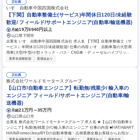
トラブル対応などにもあたっていただく事になります。 いすゞでは商用車
正社員
であるトラックの不稼働を出さないことを大切にしており、故障診断等を
いすゞ自動車中国四国株式会社
元に部品交換するのか修理するのかコストと時間を考えて対応していくた
【下関】自動車整備士(サービス)年間休日120日/未経験
め、一般車の整備と異なりエンジニアとしてのスキルを身に付けることが
歓迎/ フィールド/サポートエンジニア(自動車/輸送機器)
出来ます。 募集職種 【米子】自動車整備士（サービス）年間休日120日/
19万6940円以上
月給
未経験歓迎/
山口県下関市
企業名 いすゞ自動車中国四国株式会社 求人名 【下関】自動車整備士（サ
ービス）年間休日120日/未経験歓迎/ 仕事の内容 いすゞ自動車製の大型商
用車(大型/中型/小型トラック・バス・CNG車・デ ィーゼルハイブリッド
車)のアフターサービスを行います。車検や定期点 検、オーバーホール、
業界未経験歓迎
退職金あり
修理、故障診断など。 入社後にまずは、トラックの車検対応から行ってい
ただきます。 2～3年ほどたち業務に独り立ちしたら、修理対応や夜間の
トラブル対応などにもあたっていただく事になります。 いすゞでは商用車
正社員
であるトラックの不稼働を出さないことを大切にしており、故障診断等を
株式会社ワールドモータースグループ
元に部品交換するのか修理するのかコストと時間を考えて対応していくた
【山口市/自動車エンジニア】転勤無/残業少/ 輸入車の
め、一般車の整備と異なりエンジニアとしてのスキルを身に付けることが
エンジニア フィールド/サポートエンジニア(自動車/輸
出来ます。 募集職種 【下関】自動車整備士（サービス）年間休日120日/
送機器)
未経験歓迎/
21万円～35万円
月給
山口県山口市
企業名 株式会社ワールドモータースグループ 求人名 ★【山口市/自動車エ
ンジニア】転勤無/残業少/◎輸入車のエンジニア 仕事の内容 ■FIAT/ABART
H/AlfaRomeo/Jeep/BYDの自動車整備・点検業務全般お客様からお預かり
した輸入車を店舗併設の自社工場で点検・整備していただきます。 【具体
業界未経験歓迎
資格取得支援あり
転勤なし
退職金あり
服装自由