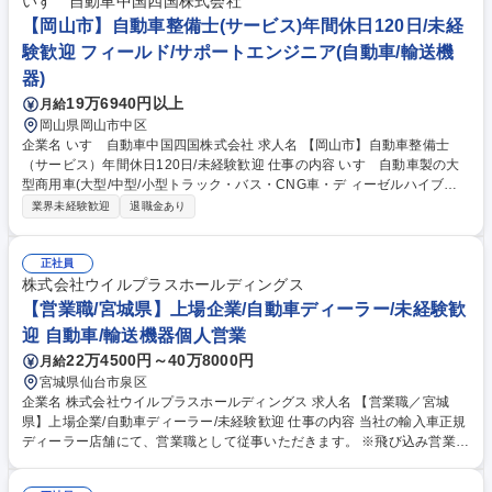
いすゞ自動車中国四国株式会社
【岡山市】自動車整備士(サービス)年間休日120日/未経
験歓迎 フィールド/サポートエンジニア(自動車/輸送機
器)
19万6940円以上
月給
岡山県岡山市中区
企業名 いすゞ自動車中国四国株式会社 求人名 【岡山市】自動車整備士
（サービス）年間休日120日/未経験歓迎 仕事の内容 いすゞ自動車製の大
型商用車(大型/中型/小型トラック・バス・CNG車・デ ィーゼルハイブリ
ッド車)のアフターサービスを行います。車検や定期点 検、オーバーホー
業界未経験歓迎
退職金あり
ル、修理、故障診断など。 入社後にまずは、トラックの車検対応から行っ
ていただきます。 2～3年ほどたち業務に独り立ちしたら、修理対応や夜
間のトラブル対応などにもあたっていただく事になります。 いすゞでは商
正社員
用車であるトラックの不稼働を出さないことを大切にしており、故障診断
株式会社ウイルプラスホールディングス
等を元に部品交換するのか修理するのかコストと時間を考えて対応してい
【営業職/宮城県】上場企業/自動車ディーラー/未経験歓
くため、一般車の整備と異なりエンジニアとしてのスキルを身に付けるこ
迎 自動車/輸送機器個人営業
とが出来ます。 募集職種 【岡山市】自動車整備士（サービス）年間休日1
22万4500円～40万8000円
月給
20日/未経験歓迎
宮城県仙台市泉区
企業名 株式会社ウイルプラスホールディングス 求人名 【営業職／宮城
県】上場企業/自動車ディーラー/未経験歓迎 仕事の内容 当社の輸入車正規
ディーラー店舗にて、営業職として従事いただきます。 ※飛び込み営業で
はなく、ショールームへご来店いただいたお客様へご提案する、反響営業
です。 ◇ご来店されたお客様への接客・商談◇試乗のご案内、車両の説明