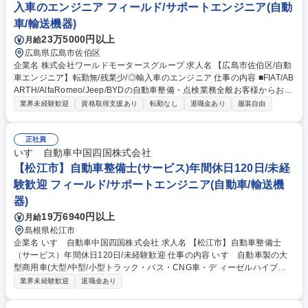
入車のエンジニア フィールド/サポートエンジニア(自動
とが出来ます。 募集職種 【松山】自動車整備士（サービス）◎年間休日1
車/輸送機器)
20日/未経験歓迎
23万5000円以上
月給
広島県広島市佐伯区
企業名 株式会社ワールドモータースグループ 求人名 【広島市佐伯区/自動
車エンジニア】転勤無/残業少/◎輸入車のエンジニア 仕事の内容 ■FIAT/AB
ARTH/AlfaRomeo/Jeep/BYDの自動車整備・点検業務全般お客様からお預
かりした輸入車を店舗併設の自社工場で点検・整備していただきます。中
業界未経験歓迎
資格取得支援あり
転勤なし
退職金あり
服装自由
でも故障診断/重整備/難易度の高い作業を徐々にお任せします。 【具体的
には】■点検業務：ハンドル操作やブレーキの利き、ベルトやオイルの劣
化などをチェックし、問題がある箇所の修理、部品交換を行います。■分
正社員
解整備：損傷があった車両や車検などの為、問題がある箇所の修理、部品
いすゞ自動車中国四国株式会社
交換を行います。■国産車の整備はパーツ交換が中心ですが、輸入車は修
【松江市】自動車整備士(サービス)年間休日120日/未経
理/いじる/という整備ができる点も魅力です。これまでの知識・技術を生
験歓迎 フィールド/サポートエンジニア(自動車/輸送機
かし、幅広く、深いスキルを身に付け、成長できる環境です。 募集職種
器)
【広島市佐伯区/自動車エンジニア】転勤無/残業少/◎輸入車のエンジニア
19万6940円以上
月給
島根県松江市
企業名 いすゞ自動車中国四国株式会社 求人名 【松江市】自動車整備士
（サービス）年間休日120日/未経験歓迎 仕事の内容 いすゞ自動車製の大
型商用車(大型/中型/小型トラック・バス・CNG車・デ ィーゼルハイブリ
ッド車)のアフターサービスを行います。車検や定期点 検、オーバーホー
業界未経験歓迎
退職金あり
ル、修理、故障診断など。 入社後にまずは、トラックの車検対応から行っ
ていただきます。 2～3年ほどたち業務に独り立ちしたら、修理対応や夜