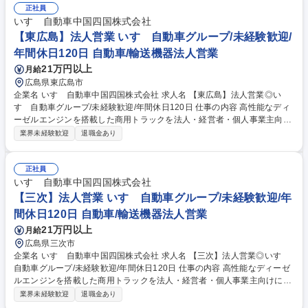
たる提案を行って頂きます。 また、いすゞでは「運ぶを支える」を合言葉
正社員
にトラックの稼働を止めないことにこだわっており、業界に先駆けてMIM
いすゞ自動車中国四国株式会社
AMORIという車体の状況把握ソフトやマフラーの差圧計を取付て大きなト
【東広島】法人営業 いすゞ自動車グループ/未経験歓迎/
ラブル前を未然に対処できる強みから信頼獲得に繋がっています。 募集職
年間休日120日 自動車/輸送機器法人営業
種 【五日市】法人営業◎いすゞ自動車グループ/未経験歓迎/年間休日120
21万円以上
月給
日
広島県東広島市
企業名 いすゞ自動車中国四国株式会社 求人名 【東広島】法人営業◎い
すゞ自動車グループ/未経験歓迎/年間休日120日 仕事の内容 高性能なディ
ーゼルエンジンを搭載した商用トラックを法人・経営者・個人事業主向け
にお客様のニーズに合わせてカスタマイズ提案を伴う営業活動をお任せし
業界未経験歓迎
退職金あり
ます。 トラック購入を考えられているお客様の使用用途や車庫/配送先な
どの情報をヒアリングしながらトラック荷台の材質や大きさなど多岐にわ
たる提案を行って頂きます。 また、いすゞでは「運ぶを支える」を合言葉
正社員
にトラックの稼働を止めないことにこだわっており、業界に先駆けてMIM
いすゞ自動車中国四国株式会社
AMORIという車体の状況把握ソフトやマフラーの差圧計を取付て大きなト
【三次】法人営業 いすゞ自動車グループ/未経験歓迎/年
ラブル前を未然に対処できる強みから信頼獲得に繋がっています。 募集職
間休日120日 自動車/輸送機器法人営業
種 【東広島】法人営業◎いすゞ自動車グループ/未経験歓迎/年間休日120
21万円以上
月給
日
広島県三次市
企業名 いすゞ自動車中国四国株式会社 求人名 【三次】法人営業◎いすゞ
自動車グループ/未経験歓迎/年間休日120日 仕事の内容 高性能なディーゼ
ルエンジンを搭載した商用トラックを法人・経営者・個人事業主向けにお
客様のニーズに合わせてカスタマイズ提案を伴う営業活動をお任せしま
業界未経験歓迎
退職金あり
す。 トラック購入を考えられているお客様の使用用途や車庫/配送先など