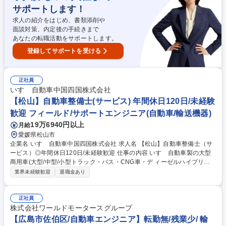
集職種 【営業職／徳島県徳島市】自動車ディーラー/上場企業/業界未経験
サポートします！
歓迎
求人の紹介をはじめ、書類添削や
面談対策、内定後の手続きまで
あなたの転職活動をサポートします。
登録してサポートを受ける
正社員
いすゞ自動車中国四国株式会社
【松山】自動車整備士(サービス) 年間休日120日/未経験
歓迎 フィールド/サポートエンジニア(自動車/輸送機器)
19万6940円以上
月給
愛媛県松山市
企業名 いすゞ自動車中国四国株式会社 求人名 【松山】自動車整備士（サ
ービス）◎年間休日120日/未経験歓迎 仕事の内容 いすゞ自動車製の大型
商用車(大型/中型/小型トラック・バス・CNG車・デ ィーゼルハイブリッ
ド車)のアフターサービスを行います。車検や定期点 検、オーバーホー
業界未経験歓迎
退職金あり
ル、修理、故障診断など。 入社後にまずは、トラックの車検対応から行っ
ていただきます。 2～3年ほどたち業務に独り立ちしたら、修理対応や夜
間のトラブル対応などにもあたっていただく事になります。 いすゞでは商
正社員
用車であるトラックの不稼働を出さないことを大切にしており、故障診断
株式会社ワールドモータースグループ
等を元に部品交換するのか修理するのかコストと時間を考えて対応してい
【広島市佐伯区/自動車エンジニア】転勤無/残業少/ 輸
くため、一般車の整備と異なりエンジニアとしてのスキルを身に付けるこ