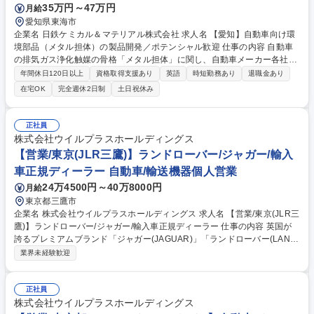
35万円～47万円
月給
愛知県東海市
企業名 日鉄ケミカル＆マテリアル株式会社 求人名 【愛知】自動車向け環
境部品（メタル担体）の製品開発／ポテンシャル歓迎 仕事の内容 自動車
の排気ガス浄化触媒の骨格「メタル担体」に関し、自動車メーカー各社へ
の要件定義・設計から、製造プロセス構築、海外自社工場での量産立ち上
年間休日120日以上
資格取得支援あり
英語
時短勤務あり
退職金あり
げ、技術提案まで一気通貫で担う、裁量の大きいポジションです。 【詳
在宅OK
完全週休2日制
土日祝休み
細】(1)要件定義：顧客（四輪・二輪メーカー）との仕様決定 (2)新製品の
製造プロセス構築・素材評価：日本製鉄の研究所と連携し、金属素材の評
価から入り込むことも可能 (3)海外３工場（中国、インドネシア、イン
正社員
ド）と連携した現地ラインの量産立ち上げ・品質確認 (4)営業同行による
株式会社ウイルプラスホールディングス
技術PR・提案 ★細分化された業務の一部ではなくビジネスの企画から量
【営業/東京(JLR三鷹)】ランドローバー/ジャガー/輸入
産まで全体最適を見据えて推進できる裁量の大きさも魅力 募集職種 【愛
車正規ディーラー 自動車/輸送機器個人営業
知】自動車向け環境部品（メタル担体）の製品開発／ポテンシャル歓迎
24万4500円～40万8000円
月給
東京都三鷹市
企業名 株式会社ウイルプラスホールディングス 求人名 【営業/東京(JLR三
鷹)】ランドローバー/ジャガー/輸入車正規ディーラー 仕事の内容 英国が
誇るプレミアムブランド「ジャガー(JAGUAR)」「ランドローバー(LAND
ROVER)」の正規ディーラーにて、単なる車両販売に留まらない、お客様
業界未経験歓迎
の人生を彩るモダン・ラグジュアリー体験の提案をお任せします。 ※飛び
込み営業ではなく、ショールームへご来店いただいたお客様へご提案する
「反響営業」スタイルです。 ■物語を紐解く「ライフスタイル・ヒアリン
正社員
グ」 ■五感に訴える「ブランド体験の設計」 ■資産としての「トータル・
株式会社ウイルプラスホールディングス