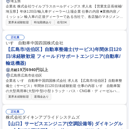
埼玉県
企業名 株式会社ウイルプラスホールディングス 求人名 【営業支店長候補/
埼玉県】年休120日/輸入車ディーラー/上場企業 仕事の内容 ■業務内容／
ミッション 輸入車の正規ディーラーである当社で、各店舗のマネジメント
を行う支店長候補者としてご入社いただきます。複数ブランドありますの
業界未経験歓迎
時短勤務あり
在宅OK
でいずれかの配属となります。 支店長はスタッフのマネジメント（販売指
導、計数管理など）や、 販売計画立案、店舗VMDなどを管理する立場と
なります。マネジメントする営業担当者は経験者から未経験者まで様々在
正社員
籍しておりますので、目標達成に向けて指揮を執っていただきます。 ・数
いすゞ自動車中国四国株式会社
値管理（あらゆる数値に対しての進捗管理、実績報告） ・マネジメント
【広島市/佐伯区】自動車整備士(サービス)年間休日120
（スタッフのスケジュール管理、販売においてのアドバイス、面談、勤怠
日/未経験歓迎 フィールド/サポートエンジニア(自動車/
管理、育成） 募集職種 【営業支店長候補/埼玉県】年休120日/輸入車ディ
輸送機器)
ーラー/上場企業
19万6940円以上
月給
広島県広島市佐伯区
企業名 いすゞ自動車中国四国株式会社 求人名 【広島市/佐伯区】自動車整
備士（サービス）年間休日120日/未経験歓迎 仕事の内容 いすゞ自動車製
の大型商用車(大型/中型/小型トラック・バス・CNG車・デ ィーゼルハイ
ブリッド車)のアフターサービスを行います。車検や定期点 検、オーバー
業界未経験歓迎
退職金あり
ホール、修理、故障診断など。 入社後にまずは、トラックの車検対応から
行っていただきます。 2～3年ほどたち業務に独り立ちしたら、修理対応
や夜間のトラブル対応などにもあたっていただく事になります。 いすゞで
正社員
は商用車であるトラックの不稼働を出さないことを大切にしており、故障
株式会社ダイキンアプライドシステムズ
診断等を元に部品交換するのか修理するのかコストと時間を考えて対応し
【山口】サービスエンジニア(空調設備等) ダイキングル
ていくため、一般車の整備と異なりエンジニアとしてのスキルを身に付け