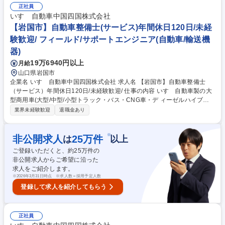
間のトラブル対応などにもあたっていただく事になります。 いすゞでは商
正社員
用車であるトラックの不稼働を出さないことを大切にしており、故障診断
いすゞ自動車中国四国株式会社
等を元に部品交換するのか修理するのかコストと時間を考えて対応してい
【岩国市】自動車整備士(サービス)年間休日120日/未経
くため、一般車の整備と異なりエンジニアとしてのスキルを身に付けるこ
験歓迎/ フィールド/サポートエンジニア(自動車/輸送機
とが出来ます。 募集職種 【松江市】自動車整備士（サービス）年間休日1
器)
20日/未経験歓迎
19万6940円以上
月給
山口県岩国市
企業名 いすゞ自動車中国四国株式会社 求人名 【岩国市】自動車整備士
（サービス）年間休日120日/未経験歓迎/ 仕事の内容 いすゞ自動車製の大
型商用車(大型/中型/小型トラック・バス・CNG車・デ ィーゼルハイブリ
ッド車)のアフターサービスを行います。車検や定期点 検、オーバーホー
業界未経験歓迎
退職金あり
ル、修理、故障診断など。 入社後にまずは、トラックの車検対応から行っ
ていただきます。 2～3年ほどたち業務に独り立ちしたら、修理対応や夜
間のトラブル対応などにもあたっていただく事になります。 いすゞでは商
※
非公開求人
25
万件
は
以上
用車であるトラックの不稼働を出さないことを大切にしており、故障診断
ご登録いただくと、約
25
万件の
等を元に部品交換するのか修理するのかコストと時間を考えて対応してい
非公開求人からご希望に沿った
くため、一般車の整備と異なりエンジニアとしてのスキルを身に付けるこ
求人をご紹介します。
とが出来ます。 募集職種 【岩国市】自動車整備士（サービス）年間休日1
※
2026年3月31日時点 ※求人数＝採用予定人数
20日/未経験歓迎/
登録して求人を紹介してもらう
正社員