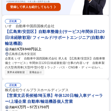
※
2026年3月31日時点 ※求人数＝採用予定人数
展・技術革新に貢献/シニコン以上
登録して求人を紹介してもらう
正社員
いすゞ自動車中国四国株式会社
【広島東/安芸区】自動車整備士(サービス)年間休日120
日/未経験歓迎/ フィールド/サポートエンジニア(自動車/
輸送機器)
19万6940円以上
月給
広島県広島市安芸区
企業名 いすゞ自動車中国四国株式会社 求人名 【広島東/安芸区】自動車整
備士（サービス）年間休日120日/未経験歓迎/ 仕事の内容 いすゞ自動車製
の大型商用車(大型/中型/小型トラック・バス・CNG車・デ ィーゼルハイ
ブリッド車)のアフターサービスを行います。車検や定期点 検、オーバー
業界未経験歓迎
退職金あり
ホール、修理、故障診断など。 入社後にまずは、トラックの車検対応から
行っていただきます。 2～3年ほどたち業務に独り立ちしたら、修理対応
や夜間のトラブル対応などにもあたっていただく事になります。 いすゞで
正社員
は商用車であるトラックの不稼働を出さないことを大切にしており、故障
株式会社ウイルプラスホールディングス
診断等を元に部品交換するのか修理するのかコストと時間を考えて対応し
【営業支店長候補/埼玉県】年休120日/輸入車ディーラ
ていくため、一般車の整備と異なりエンジニアとしてのスキルを身に付け
ー/上場企業 自動車/輸送機器個人営業
ることが出来ます。 募集職種 【広島東/安芸区】自動車整備士（サービ
43万円～57万1750円
月給
ス）年間休日120日/未経験歓迎/