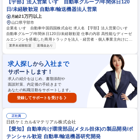
【営業/神奈川県】輸入車正規ディーラー/上場企業/業界未経験歓迎
【宇部】法人営業 いすゞ自動車グループ/年間休日120
日/未経験歓迎 自動車/輸送機器法人営業
21万円以上
月給
山口県宇部市
企業名 いすゞ自動車中国四国株式会社 求人名 【宇部】法人営業◎いすゞ
自動車グループ/年間休日120日/未経験歓迎 仕事の内容 高性能なディーゼ
ルエンジンを搭載した商用トラックを法人・経営者・個人事業主向けにお
客様のニーズに合わせてカスタマイズ提案を伴う営業活動をお任せしま
業界未経験歓迎
退職金あり
す。 トラック購入を考えられているお客様の使用用途や車庫/配送先など
の情報をヒアリングしながらトラック荷台の材質や大きさなど多岐にわた
る提案を行って頂きます。 また、いすゞでは「運ぶを支える」を合言葉に
求人探し
入社まで
から
トラックの稼働を止めないことにこだわっており、業界に先駆けてMIMA
サポートします！
MORIという車体の状況把握ソフトやマフラーの差圧計を取付て大きなト
ラブル前を未然に対処できる強みから信頼獲得に繋がっています。 募集職
求人の紹介をはじめ、書類添削や
種 【宇部】法人営業◎いすゞ自動車グループ/年間休日120日/未経験歓迎
面談対策、内定後の手続きまで
あなたの転職活動をサポートします。
登録してサポートを受ける
正社員
日鉄ケミカル&マテリアル株式会社
【愛知】自動車向け環境部品(メタル担体)の製品開発/ポ
テンシャル歓迎 自動車/輸送機器研究開発