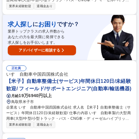
型商用車(大型/中型/小型トラック・バス・CNG車・デ ィーゼルハイブリ
ッド車)のアフターサービスを行います。車検や定期点 検、オーバーホー
業界未経験歓迎
退職金あり
ル、修理、故障診断など。 入社後にまずは、トラックの車検対応から行っ
ていただきます。 2～3年ほどたち業務に独り立ちしたら、修理対応や夜
間のトラブル対応などにもあたっていただく事になります。 いすゞでは商
求人探し
お困り
に
ですか？
用車であるトラックの不稼働を出さないことを大切にしており、故障診断
業界トップクラスの求人件数から
等を元に部品交換するのか修理するのかコストと時間を考えて対応してい
あなたの力を最大限に発揮できる
くため、一般車の整備と異なりエンジニアとしてのスキルを身に付けるこ
求人探しをお手伝いします。
とが出来ます。 募集職種 【三次市】自動車整備士（サービス）年間休日1
20日/未経験歓迎
アドバイザーに相談する
正社員
いすゞ自動車中国四国株式会社
【米子】自動車整備士(サービス)年間休日120日/未経験
歓迎/ フィールド/サポートエンジニア(自動車/輸送機器)
19万6940円以上
月給
鳥取県米子市
企業名 いすゞ自動車中国四国株式会社 求人名 【米子】自動車整備士（サ
ービス）年間休日120日/未経験歓迎/ 仕事の内容 いすゞ自動車製の大型商
用車(大型/中型/小型トラック・バス・CNG車・デ ィーゼルハイブリッド
車)のアフターサービスを行います。車検や定期点 検、オーバーホール、
業界未経験歓迎
退職金あり
修理、故障診断など。 入社後にまずは、トラックの車検対応から行ってい
ただきます。 2～3年ほどたち業務に独り立ちしたら、修理対応や夜間の