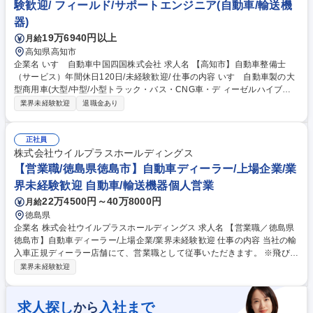
場企業/業界未経験歓迎
験歓迎/ フィールド/サポートエンジニア(自動車/輸送機
器)
19万6940円以上
月給
高知県高知市
企業名 いすゞ自動車中国四国株式会社 求人名 【高知市】自動車整備士
（サービス）年間休日120日/未経験歓迎/ 仕事の内容 いすゞ自動車製の大
型商用車(大型/中型/小型トラック・バス・CNG車・デ ィーゼルハイブリ
ッド車)のアフターサービスを行います。車検や定期点 検、オーバーホー
業界未経験歓迎
退職金あり
ル、修理、故障診断など。 入社後にまずは、トラックの車検対応から行っ
ていただきます。 2～3年ほどたち業務に独り立ちしたら、修理対応や夜
間のトラブル対応などにもあたっていただく事になります。 いすゞでは商
正社員
用車であるトラックの不稼働を出さないことを大切にしており、故障診断
株式会社ウイルプラスホールディングス
等を元に部品交換するのか修理するのかコストと時間を考えて対応してい
【営業職/徳島県徳島市】自動車ディーラー/上場企業/業
くため、一般車の整備と異なりエンジニアとしてのスキルを身に付けるこ
界未経験歓迎 自動車/輸送機器個人営業
とが出来ます。 募集職種 【高知市】自動車整備士（サービス）年間休日1
22万4500円～40万8000円
月給
20日/未経験歓迎/
徳島県
企業名 株式会社ウイルプラスホールディングス 求人名 【営業職／徳島県
徳島市】自動車ディーラー/上場企業/業界未経験歓迎 仕事の内容 当社の輸
入車正規ディーラー店舗にて、営業職として従事いただきます。 ※飛び込
み営業ではなく、ショールームへご来店いただいたお客様へご提案する、
業界未経験歓迎
反響営業です。 ◇ご来店されたお客様への接客・商談 ◇試乗のご案内、
車両の説明 ◇見積もりの作成 ◇自動車保険や各種付帯商品のご提案 ◇成
約後の書類手続き、納車対応 ◇既存顧客へのフォロー連絡・代替提案 募
求人探し
入社まで
から