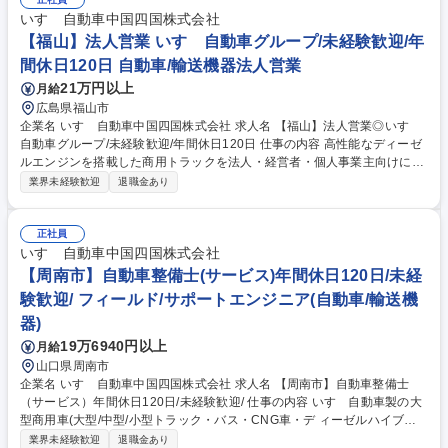
間のトラブル対応などにもあたっていただく事になります。 いすゞでは商
用車であるトラックの不稼働を出さないことを大切にしており、故障診断
いすゞ自動車中国四国株式会社
等を元に部品交換するのか修理するのかコストと時間を考えて対応してい
【福山】法人営業 いすゞ自動車グループ/未経験歓迎/年
くため、一般車の整備と異なりエンジニアとしてのスキルを身に付けるこ
間休日120日 自動車/輸送機器法人営業
とが出来ます。 募集職種 【東広島市】自動車整備士（サービス）年間休
21万円以上
月給
日120日/未経験歓迎/
広島県福山市
企業名 いすゞ自動車中国四国株式会社 求人名 【福山】法人営業◎いすゞ
自動車グループ/未経験歓迎/年間休日120日 仕事の内容 高性能なディーゼ
ルエンジンを搭載した商用トラックを法人・経営者・個人事業主向けにお
客様のニーズに合わせてカスタマイズ提案を伴う営業活動をお任せしま
業界未経験歓迎
退職金あり
す。 トラック購入を考えられているお客様の使用用途や車庫/配送先など
の情報をヒアリングしながらトラック荷台の材質や大きさなど多岐にわた
る提案を行って頂きます。 また、いすゞでは「運ぶを支える」を合言葉に
正社員
トラックの稼働を止めないことにこだわっており、業界に先駆けてMIMA
いすゞ自動車中国四国株式会社
MORIという車体の状況把握ソフトやマフラーの差圧計を取付て大きなト
【周南市】自動車整備士(サービス)年間休日120日/未経
ラブル前を未然に対処できる強みから信頼獲得に繋がっています。 募集職
験歓迎/ フィールド/サポートエンジニア(自動車/輸送機
種 【福山】法人営業◎いすゞ自動車グループ/未経験歓迎/年間休日120日
器)
19万6940円以上
月給
山口県周南市
企業名 いすゞ自動車中国四国株式会社 求人名 【周南市】自動車整備士
（サービス）年間休日120日/未経験歓迎/ 仕事の内容 いすゞ自動車製の大
型商用車(大型/中型/小型トラック・バス・CNG車・デ ィーゼルハイブリ
ッド車)のアフターサービスを行います。車検や定期点 検、オーバーホー
業界未経験歓迎
退職金あり