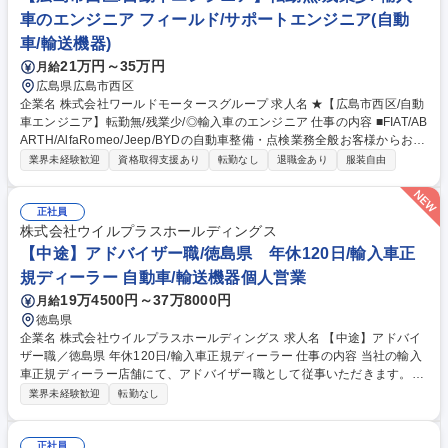
くため、一般車の整備と異なりエンジニアとしてのスキルを身に付けるこ
車のエンジニア フィールド/サポートエンジニア(自動
とが出来ます。 募集職種 【宇部市】自動車整備士（サービス）年間休日1
車/輸送機器)
20日/未経験歓迎/
21万円～35万円
月給
広島県広島市西区
企業名 株式会社ワールドモータースグループ 求人名 ★【広島市西区/自動
車エンジニア】転勤無/残業少/◎輸入車のエンジニア 仕事の内容 ■FIAT/AB
ARTH/AlfaRomeo/Jeep/BYDの自動車整備・点検業務全般お客様からお預
かりした輸入車を店舗併設の自社工場で点検・整備していただきます。
業界未経験歓迎
資格取得支援あり
転勤なし
退職金あり
服装自由
【具体的には】■点検業務：ハンドル操作やブレーキの利き、ベルトやオ
イルの劣化などをチェックし、問題がある箇所の修理、部品交換を行いま
す。■分解整備：損傷があった車両や車検などの為、問題がある箇所の修
正社員
理、部品交換を行います。■国産車の整備はパーツ交換が中心ですが、輸
株式会社ウイルプラスホールディングス
入車は修理/いじる/という整備ができる点も魅力です。これまでの知識・
【中途】アドバイザー職/徳島県 年休120日/輸入車正
技術を生かし、幅広く、深いスキルを身に付け、成長できる環境です。 募
規ディーラー 自動車/輸送機器個人営業
集職種 ★【広島市西区/自動車エンジニア】転勤無/残業少/◎輸入車のエン
19万4500円～37万8000円
月給
ジニア
徳島県
企業名 株式会社ウイルプラスホールディングス 求人名 【中途】アドバイ
ザー職／徳島県 年休120日/輸入車正規ディーラー 仕事の内容 当社の輸入
車正規ディーラー店舗にて、アドバイザー職として従事いただきます。
(業務はOJTで習得いただきます。) 「サービスフロント」「サービスアド
業界未経験歓迎
転勤なし
バイザー」などとも呼ばれています。 車検・修理でご来店されたお客様へ
のヒアリング・作業の説明から、その情報をメカニックへ的確に伝えるこ
とで、最適な整備をご提供する仕事です。 ■ご来店されたお客様への接客
正社員