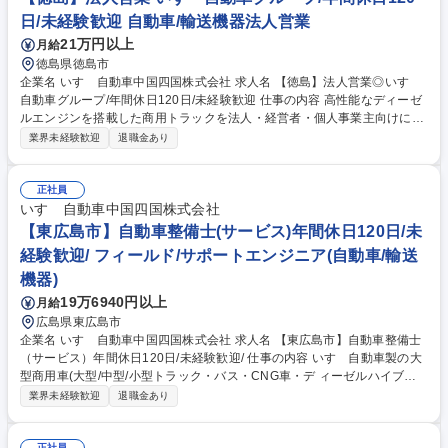
日/未経験歓迎 自動車/輸送機器法人営業
21万円以上
月給
徳島県徳島市
企業名 いすゞ自動車中国四国株式会社 求人名 【徳島】法人営業◎いすゞ
自動車グループ/年間休日120日/未経験歓迎 仕事の内容 高性能なディーゼ
ルエンジンを搭載した商用トラックを法人・経営者・個人事業主向けにお
客様のニーズに合わせてカスタマイズ提案を伴う営業活動をお任せしま
業界未経験歓迎
退職金あり
す。 トラック購入を考えられているお客様の使用用途や車庫/配送先など
の情報をヒアリングしながらトラック荷台の材質や大きさなど多岐にわた
る提案を行って頂きます。 また、いすゞでは「運ぶを支える」を合言葉に
正社員
トラックの稼働を止めないことにこだわっており、業界に先駆けてMIMA
いすゞ自動車中国四国株式会社
MORIという車体の状況把握ソフトやマフラーの差圧計を取付て大きなト
【東広島市】自動車整備士(サービス)年間休日120日/未
ラブル前を未然に対処できる強みから信頼獲得に繋がっています。 募集職
経験歓迎/ フィールド/サポートエンジニア(自動車/輸送
種 【徳島】法人営業◎いすゞ自動車グループ/年間休日120日/未経験歓迎
機器)
19万6940円以上
月給
広島県東広島市
企業名 いすゞ自動車中国四国株式会社 求人名 【東広島市】自動車整備士
（サービス）年間休日120日/未経験歓迎/ 仕事の内容 いすゞ自動車製の大
型商用車(大型/中型/小型トラック・バス・CNG車・デ ィーゼルハイブリ
ッド車)のアフターサービスを行います。車検や定期点 検、オーバーホー
業界未経験歓迎
退職金あり
ル、修理、故障診断など。 入社後にまずは、トラックの車検対応から行っ
ていただきます。 2～3年ほどたち業務に独り立ちしたら、修理対応や夜
正社員