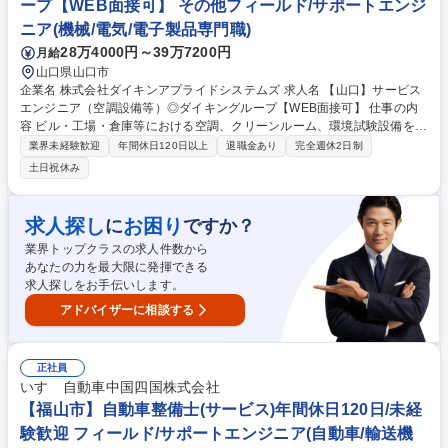
ープ【WEB面接可】 その他フィールド/サポートエンジ
ることが出来ます。 募集職種 【広島市/佐伯区】自動車整備士（サービ
ニア(機械/電気/電子製品専門職)
ス）年間休日120日/未経験歓迎
28万4000円～39万7200円
月給
山口県山口市
企業名 株式会社ダイキンアプライドシステムズ 求人名 【山口】サービス
エンジニア（空調設備等）◎ダイキングループ【WEB面接可】 仕事の内
容 ビル・工場・倉庫等における空調、クリーンルーム、環境試験設備をは
じめとした設備・構成機器の保守・メンテナンス業務をご担当いただきま
業界未経験歓迎
年間休日120日以上
退職金あり
完全週休2日制
す。（実務は協力会社への外注となり、現場管理や顧客折衝お任せしま
土日祝休み
す） 電機・機械・医薬・化学・食品メーカーなどを中心に事業展開。取引
先のほとんどを大手企業が占めます。空調にとどまらず、冷凍設備、クリ
ーンルーム、環境対応等のシステム開発・設計・施工・システムメンテナ
求人探し
お困り
に
ですか？
ンスも実施。-40℃～+80℃の過酷な温度環境を創り出す耐久試験室の精密
業界トップクラスの求人件数から
空調、冷媒制御技術を応用した低温空調など、独自の事業展開を実現。革
あなたの力を最大限に発揮できる
新的技術として世界的表彰を頂戴した、最先端バイオ施設もございます。
求人探しをお手伝いします。
募集職種 【山口】サービスエンジニア（空調設備等）◎ダイキングループ
【WEB面接可】
アドバイザーに相談する
正社員
いすゞ自動車中国四国株式会社
【福山市】自動車整備士(サービス)年間休日120日/未経
験歓迎 フィールド/サポートエンジニア(自動車/輸送機