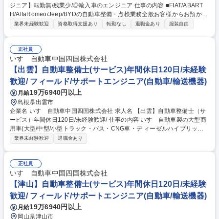
ジニア】転勤無/残業少/◎輸入車のエンジニア 仕事の内容 ■FIAT/ABART
H/AlfaRomeo/Jeep/BYDの自動車整備・点検業務全般お客様からお預かり
した輸入車を店舗併設の自社工場で点検・整備していただきます。中でも
業界未経験歓迎
資格取得支援あり
転勤なし
退職金あり
服装自由
故障診断/重整備/難易度の高い作業を徐々にお任せします。 【具体的に
は】■点検業務：ハンドル操作やブレーキの利き、ベルトやオイルの劣化
などをチェックし、問題がある箇所の修理、部品交換を行います。■分解
正社員
整備：損傷があった車両や車検などの為、問題がある箇所の修理、部品交
いすゞ自動車中国四国株式会社
換を行います。■国産車の整備はパーツ交換が中心ですが、輸入車は修理/
【出雲】自動車整備士(サービス)年間休日120日/未経験
いじる/という整備ができる点も魅力です。これまでの知識・技術を生か
歓迎/ フィールド/サポートエンジニア(自動車/輸送機器)
し、幅広く、深いスキルを身に付け、成長できる環境です。 募集職種
19万6940円以上
月給
【山口市/自動車エンジニア】転勤無/残業少/◎輸入車のエンジニア
島根県出雲市
企業名 いすゞ自動車中国四国株式会社 求人名 【出雲】自動車整備士（サ
ービス）年間休日120日/未経験歓迎/ 仕事の内容 いすゞ自動車製の大型商
用車(大型/中型/小型トラック・バス・CNG車・デ ィーゼルハイブリッド
車)のアフターサービスを行います。車検や定期点 検、オーバーホール、
業界未経験歓迎
退職金あり
修理、故障診断など。 入社後にまずは、トラックの車検対応から行ってい
ただきます。 2～3年ほどたち業務に独り立ちしたら、修理対応や夜間の
トラブル対応などにもあたっていただく事になります。 いすゞでは商用車
正社員
であるトラックの不稼働を出さないことを大切にしており、故障診断等を
いすゞ自動車中国四国株式会社
元に部品交換するのか修理するのかコストと時間を考えて対応していくた
【津山】自動車整備士(サービス)年間休日120日/未経験
め、一般車の整備と異なりエンジニアとしてのスキルを身に付けることが
歓迎/ フィールド/サポートエンジニア(自動車/輸送機器)
出来ます。 募集職種 【出雲】自動車整備士（サービス）年間休日120日/
19万6940円以上
月給
未経験歓迎/
岡山県津山市