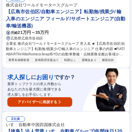
（修理や車検等お客様のご要望の確認） ■メカニックへの作業指示■お客
株式会社ワールドモータースグループ
様への作業内容説明■見積もりの作成 ■各種付帯商品のご提案■お客様への
【広島市佐伯区/自動車エンジニア】転勤無/残業少/ 輸
定期整備のご連絡 募集職種 【中途】アドバイザー職／徳島県 年休120日/
入車のエンジニア フィールド/サポートエンジニア(自動
輸入車正規ディーラー
車/輸送機器)
21万円～35万円
月給
広島県広島市佐伯区
企業名 株式会社ワールドモータースグループ 求人名 ★【広島市佐伯区/自
動車エンジニア】転勤無/残業少/◎輸入車のエンジニア 仕事の内容 ■FIAT/
ABARTH/AlfaRomeo/Jeep/BYDの自動車整備・点検業務全般お客様から
お預かりした輸入車を店舗併設の自社工場で点検・整備していただきま
業界未経験歓迎
資格取得支援あり
転勤なし
退職金あり
服装自由
す。 【具体的には】■点検業務：ハンドル操作やブレーキの利き、ベルト
やオイルの劣化などをチェックし、問題がある箇所の修理、部品交換を行
います。■分解整備：損傷があった車両や車検などの為、問題がある箇所
求人探し
お困り
に
ですか？
の修理、部品交換を行います。■国産車の整備はパーツ交換が中心です
業界トップクラスの求人件数から
が、輸入車は修理/いじる/という整備ができる点も魅力です。これまでの
あなたの力を最大限に発揮できる
知識・技術を生かし、幅広く、深いスキルを身に付け、成長できる環境で
求人探しをお手伝いします。
す。 募集職種 ★【広島市佐伯区/自動車エンジニア】転勤無/残業少/◎輸入
車のエンジニア
アドバイザーに相談する
正社員
いすゞ自動車中国四国株式会社
【徳島】法人営業 いすゞ自動車グループ/年間休日120