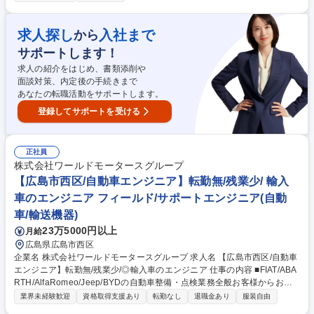
ル、修理、故障診断など。 入社後にまずは、トラックの車検対応から行っ
ていただきます。 2～3年ほどたち業務に独り立ちしたら、修理対応や夜
間のトラブル対応などにもあたっていただく事になります。 いすゞでは商
求人探し
入社まで
から
用車であるトラックの不稼働を出さないことを大切にしており、故障診断
サポートします！
等を元に部品交換するのか修理するのかコストと時間を考えて対応してい
くため、一般車の整備と異なりエンジニアとしてのスキルを身に付けるこ
求人の紹介をはじめ、書類添削や
とが出来ます。 募集職種 【周南市】自動車整備士（サービス）年間休日1
面談対策、内定後の手続きまで
20日/未経験歓迎/
あなたの転職活動をサポートします。
登録してサポートを受ける
正社員
株式会社ワールドモータースグループ
【広島市西区/自動車エンジニア】転勤無/残業少/ 輸入
車のエンジニア フィールド/サポートエンジニア(自動
車/輸送機器)
23万5000円以上
月給
広島県広島市西区
企業名 株式会社ワールドモータースグループ 求人名 【広島市西区/自動車
エンジニア】転勤無/残業少/◎輸入車のエンジニア 仕事の内容 ■FIAT/ABA
RTH/AlfaRomeo/Jeep/BYDの自動車整備・点検業務全般お客様からお預
かりした輸入車を店舗併設の自社工場で点検・整備していただきます。中
業界未経験歓迎
資格取得支援あり
転勤なし
退職金あり
服装自由
でも故障診断/重整備/難易度の高い作業を徐々にお任せします。 【具体的