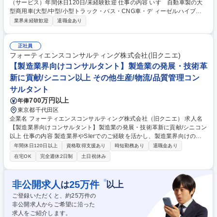
（サービス）年間休日120日/未経験歓迎 仕事の内容 いすゞ自動車製の大
型商用車(大型/中型/小型トラック・バス・CNG車・デ ィーゼルハイブリ
ッド車)のアフターサービスを行います。車検や定期点 検、オーバーホー
業界未経験歓迎
退職金あり
ル、修理、故障診断など。 入社後にまずは、トラックの車検対応から行っ
ていただきます。 2～3年ほどたち業務に独り立ちしたら、修理対応や夜
間のトラブル対応などにもあたっていただく事になります。 いすゞでは商
正社員
用車であるトラックの不稼働を出さないことを大切にしており、故障診断
フォーティエンスコンサルティング株式会社(旧クニエ)
等を元に部品交換するのか修理するのかコストと時間を考えて対応してい
【製造業界向けコンサルタント】製造業の発展・技術革
くため、一般車の整備と異なりエンジニアとしてのスキルを身に付けるこ
新に貢献/シニコン以上 その他生産/物流/品質管理コン
とが出来ます。 募集職種 【広島市】自動車整備士（サービス）年間休日1
サルタント
20日/未経験歓迎
700万円以上
年俸
東京都千代田区
企業名 フォーティエンスコンサルティング株式会社（旧クニエ） 求人名
【製造業界向けコンサルタント】製造業の発展・技術革新に貢献/シニコン
以上 仕事の内容 製造業界やSIerでのご経験を活かし、製造業界向けのプ
ロジェクトで即戦力としてご活躍いただきます。最上流の構想～企画・実
年間休日120日以上
資格取得支援あり
時短勤務あり
退職金あり
施・システム導入まで一貫して中長期で現場に入り込んだ支援を実施可能
在宅OK
完全週休2日制
土日祝休み
な環境です。 製造業における市場調査や戦略立案・ビジネスモデル検討等
の戦略立案・事業企画系の案件が全体の35％、残りの65％はシステム化
構想やBPRの実行支援・データ活用やDX支援等の業務改革/システム系の
※
非公開求人
25
万件
は
以上
案件です。【入社後アサイン可能性のあるプロジェクト】■自動車業界のE
ご登録いただくと、約
25
万件の
Vバッテリー・リサイクル戦略と法整備支援■輸送機器業界における日本初
非公開求人からご希望に沿った
の海外ERP製品導入支援■CPS実現に向けた海外工場におけるカメラやセ
求人をご紹介します。
ンターの導入支援 募集職種 【製造業界向けコンサルタント】製造業の発