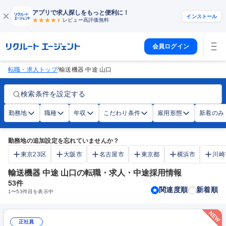
アプリで求人探しをもっと便利に！
インストール
レビュー高評価
無料
会員ログイン
/
転職・求人トップ
輸送機器 中途 山口
検索条件を設定する
勤務地
職種
年収
こだわり条件
雇用形態
新着のみ
勤務地の追加設定を忘れていませんか？
東京23区
大阪市
名古屋市
東京都
横浜市
川崎
輸送機器 中途 山口の転職・求人・中途採用情報
53
件
関連度順
新着順
1
〜
53
件目を表示中
正社員