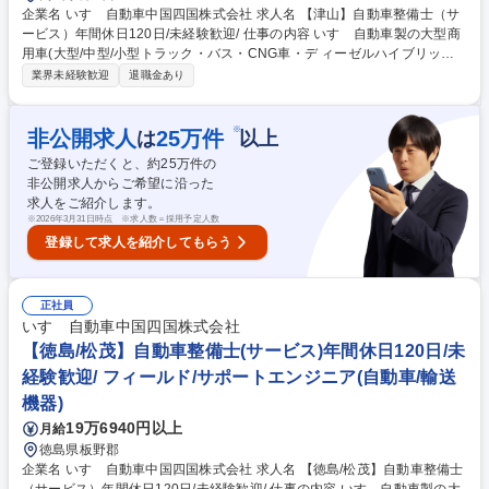
企業名 いすゞ自動車中国四国株式会社 求人名 【津山】自動車整備士（サ
ービス）年間休日120日/未経験歓迎/ 仕事の内容 いすゞ自動車製の大型商
用車(大型/中型/小型トラック・バス・CNG車・デ ィーゼルハイブリッド
車)のアフターサービスを行います。車検や定期点 検、オーバーホール、
業界未経験歓迎
退職金あり
修理、故障診断など。 入社後にまずは、トラックの車検対応から行ってい
ただきます。 2～3年ほどたち業務に独り立ちしたら、修理対応や夜間の
トラブル対応などにもあたっていただく事になります。 いすゞでは商用車
※
非公開求人
25
万件
は
以上
であるトラックの不稼働を出さないことを大切にしており、故障診断等を
ご登録いただくと、約
25
万件の
元に部品交換するのか修理するのかコストと時間を考えて対応していくた
非公開求人からご希望に沿った
め、一般車の整備と異なりエンジニアとしてのスキルを身に付けることが
求人をご紹介します。
出来ます。 募集職種 【津山】自動車整備士（サービス）年間休日120日/
※
2026年3月31日時点 ※求人数＝採用予定人数
未経験歓迎/
登録して求人を紹介してもらう
正社員
いすゞ自動車中国四国株式会社
【徳島/松茂】自動車整備士(サービス)年間休日120日/未
経験歓迎/ フィールド/サポートエンジニア(自動車/輸送
機器)
19万6940円以上
月給
徳島県板野郡
企業名 いすゞ自動車中国四国株式会社 求人名 【徳島/松茂】自動車整備士