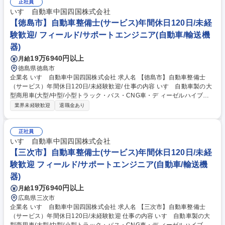
正社員
◇見積もりの作成◇自動車保険や各種付帯商品のご提案◇成約後の書類手
いすゞ自動車中国四国株式会社
続き、納車対応◇既存顧客へのフォロー連絡・代替提案 【キャリア】給与
は、8段階の等級と100段階の号棒で明確に提示され、給与改定が年に２
【徳島市】自動車整備士(サービス)年間休日120日/未経
回有。支店長等マネジメントへ進む、プレーヤーを続け営業職という職種
験歓迎/ フィールド/サポートエンジニア(自動車/輸送機
を極める、ご希望のキャリア選択ができます。 募集職種 【営業職／宮城
器)
県】上場企業/自動車ディーラー/未経験歓迎
19万6940円以上
月給
徳島県徳島市
企業名 いすゞ自動車中国四国株式会社 求人名 【徳島市】自動車整備士
（サービス）年間休日120日/未経験歓迎/ 仕事の内容 いすゞ自動車製の大
型商用車(大型/中型/小型トラック・バス・CNG車・デ ィーゼルハイブリ
ッド車)のアフターサービスを行います。車検や定期点 検、オーバーホー
業界未経験歓迎
退職金あり
ル、修理、故障診断など。 入社後にまずは、トラックの車検対応から行っ
ていただきます。 2～3年ほどたち業務に独り立ちしたら、修理対応や夜
間のトラブル対応などにもあたっていただく事になります。 いすゞでは商
正社員
用車であるトラックの不稼働を出さないことを大切にしており、故障診断
いすゞ自動車中国四国株式会社
等を元に部品交換するのか修理するのかコストと時間を考えて対応してい
【三次市】自動車整備士(サービス)年間休日120日/未経
くため、一般車の整備と異なりエンジニアとしてのスキルを身に付けるこ
験歓迎 フィールド/サポートエンジニア(自動車/輸送機
とが出来ます。 募集職種 【徳島市】自動車整備士（サービス）年間休日1
器)
20日/未経験歓迎/
19万6940円以上
月給
広島県三次市
企業名 いすゞ自動車中国四国株式会社 求人名 【三次市】自動車整備士
（サービス）年間休日120日/未経験歓迎 仕事の内容 いすゞ自動車製の大