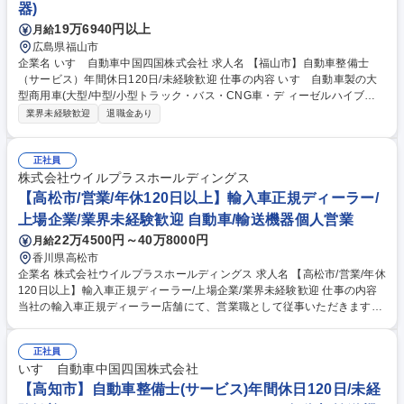
器)
19万6940円以上
月給
広島県福山市
企業名 いすゞ自動車中国四国株式会社 求人名 【福山市】自動車整備士
（サービス）年間休日120日/未経験歓迎 仕事の内容 いすゞ自動車製の大
型商用車(大型/中型/小型トラック・バス・CNG車・デ ィーゼルハイブリ
ッド車)のアフターサービスを行います。車検や定期点 検、オーバーホー
業界未経験歓迎
退職金あり
ル、修理、故障診断など。 入社後にまずは、トラックの車検対応から行っ
ていただきます。 2～3年ほどたち業務に独り立ちしたら、修理対応や夜
間のトラブル対応などにもあたっていただく事になります。 いすゞでは商
正社員
用車であるトラックの不稼働を出さないことを大切にしており、故障診断
株式会社ウイルプラスホールディングス
等を元に部品交換するのか修理するのかコストと時間を考えて対応してい
【高松市/営業/年休120日以上】輸入車正規ディーラー/
くため、一般車の整備と異なりエンジニアとしてのスキルを身に付けるこ
上場企業/業界未経験歓迎 自動車/輸送機器個人営業
とが出来ます。 募集職種 【福山市】自動車整備士（サービス）年間休日1
22万4500円～40万8000円
月給
20日/未経験歓迎
香川県高松市
企業名 株式会社ウイルプラスホールディングス 求人名 【高松市/営業/年休
120日以上】輸入車正規ディーラー/上場企業/業界未経験歓迎 仕事の内容
当社の輸入車正規ディーラー店舗にて、営業職として従事いただきます。
※飛び込み営業ではなく、ショールームへご来店いただいたお客様へご提
案する、反響営業です。 ◇ご来店されたお客様への接客・商談 ◇試乗の
正社員
ご案内、車両の説明 ◇見積もりの作成 ◇自動車保険や各種付帯商品のご
いすゞ自動車中国四国株式会社
提案 ◇成約後の書類手続き、納車対応 ◇既存顧客へのフォロー連絡・代
替提案 募集職種 【高松市/営業/年休120日以上】輸入車正規ディーラー/上
【高知市】自動車整備士(サービス)年間休日120日/未経