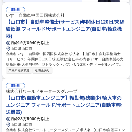
正社員
いすゞ自動車中国四国株式会社
【山口市】自動車整備士(サービス)年間休日120日/未経
験歓迎 フィールド/サポートエンジニア(自動車/輸送機
器)
19万6940円以上
月給
山口県山口市
企業名 いすゞ自動車中国四国株式会社 求人名 【山口市】自動車整備士
（サービス）年間休日120日/未経験歓迎 仕事の内容 いすゞ自動車製の大
型商用車(大型/中型/小型トラック・バス・CNG車・デ ィーゼルハイブリ
ッド車)のアフターサービスを行います。車検や定期点 検、オーバーホー
業界未経験歓迎
退職金あり
ル、修理、故障診断など。 入社後にまずは、トラックの車検対応から行っ
ていただきます。 2～3年ほどたち業務に独り立ちしたら、修理対応や夜
間のトラブル対応などにもあたっていただく事になります。 いすゞでは商
正社員
用車であるトラックの不稼働を出さないことを大切にしており、故障診断
株式会社ワールドモータースグループ
等を元に部品交換するのか修理するのかコストと時間を考えて対応してい
【山口市/自動車エンジニア】転勤無/残業少/ 輸入車の
くため、一般車の整備と異なりエンジニアとしてのスキルを身に付けるこ
エンジニア フィールド/サポートエンジニア(自動車/輸
とが出来ます。 募集職種 【山口市】自動車整備士（サービス）年間休日1
送機器)
20日/未経験歓迎
23万5000円以上
月給
山口県山口市
企業名 株式会社ワールドモータースグループ 求人名 【山口市/自動車エン