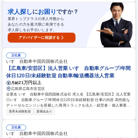
の情報をヒアリングしながらトラック荷台の材質や大きさなど多岐にわた
る提案を行って頂きます。 また、いすゞでは「運ぶを支える」を合言葉に
求人探し
お困り
に
ですか？
トラックの稼働を止めないことにこだわっており、業界に先駆けてMIMA
業界トップクラスの求人件数から
MORIという車体の状況把握ソフトやマフラーの差圧計を取付て大きなト
あなたの力を最大限に発揮できる
ラブル前を未然に対処できる強みから信頼獲得に繋がっています。 募集職
求人探しをお手伝いします。
種 【三次】法人営業◎いすゞ自動車グループ/未経験歓迎/年間休日120日
アドバイザーに相談する
正社員
いすゞ自動車中国四国株式会社
【広島東/安芸区】法人営業 いすゞ自動車グループ/年間
休日120日/未経験歓迎 自動車/輸送機器法人営業
21万円以上
月給
広島県広島市安芸区
企業名 いすゞ自動車中国四国株式会社 求人名 【広島東/安芸区】法人営業
◎いすゞ自動車グループ/年間休日120日/未経験歓迎 仕事の内容 高性能な
ディーゼルエンジンを搭載した商用トラックを法人・経営者・個人事業主
向けにお客様のニーズに合わせてカスタマイズ提案を伴う営業活動をお任
業界未経験歓迎
退職金あり
せします。 トラック購入を考えられているお客様の使用用途や車庫/配送
先などの情報をヒアリングしながらトラック荷台の材質や大きさなど多岐
にわたる提案を行って頂きます。 また、いすゞでは「運ぶを支える」を合
正社員
言葉にトラックの稼働を止めないことにこだわっており、業界に先駆けて
いすゞ自動車中国四国株式会社