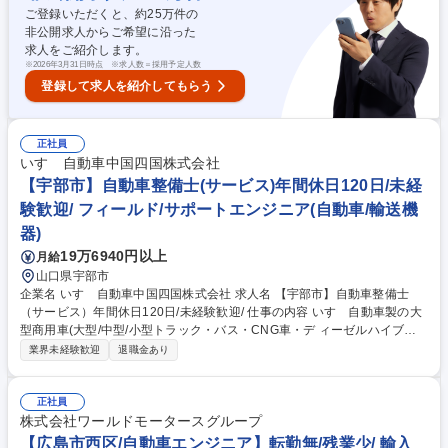
トラックの稼働を止めないことにこだわっており、業界に先駆けてMIMA
ご登録いただくと、約
25
万件の
MORIという車体の状況把握ソフトやマフラーの差圧計を取付て大きなト
非公開求人からご希望に沿った
ラブル前を未然に対処できる強みから信頼獲得に繋がっています。 募集職
求人をご紹介します。
種 【岡山】法人営業◎いすゞ自動車グループ/未経験歓迎/年間休日120日
※
2026年3月31日時点 ※求人数＝採用予定人数
登録して求人を紹介してもらう
正社員
いすゞ自動車中国四国株式会社
【宇部市】自動車整備士(サービス)年間休日120日/未経
験歓迎/ フィールド/サポートエンジニア(自動車/輸送機
器)
19万6940円以上
月給
山口県宇部市
企業名 いすゞ自動車中国四国株式会社 求人名 【宇部市】自動車整備士
（サービス）年間休日120日/未経験歓迎/ 仕事の内容 いすゞ自動車製の大
型商用車(大型/中型/小型トラック・バス・CNG車・デ ィーゼルハイブリ
ッド車)のアフターサービスを行います。車検や定期点 検、オーバーホー
業界未経験歓迎
退職金あり
ル、修理、故障診断など。 入社後にまずは、トラックの車検対応から行っ
ていただきます。 2～3年ほどたち業務に独り立ちしたら、修理対応や夜
間のトラブル対応などにもあたっていただく事になります。 いすゞでは商
正社員
用車であるトラックの不稼働を出さないことを大切にしており、故障診断
株式会社ワールドモータースグループ
等を元に部品交換するのか修理するのかコストと時間を考えて対応してい
【広島市西区/自動車エンジニア】転勤無/残業少/ 輸入