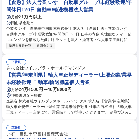
MIMAMORIという車体の状況把握ソフトやマフラーの差圧計を取付て大き
【倉敷】法人営業 いすゞ自動車グループ/未経験歓迎/年
なトラブル前を未然に対処できる強みから信頼獲得に繋がっています。 募
間休日120日 自動車/輸送機器法人営業
集職種 【広島東/安芸区】法人営業◎いすゞ自動車グループ/年間休日120
21万円以上
月給
日/未経験歓迎
岡山県倉敷市
企業名 いすゞ自動車中国四国株式会社 求人名 【倉敷】法人営業◎いすゞ
自動車グループ/未経験歓迎/年間休日120日 仕事の内容 高性能なディーゼ
ルエンジンを搭載した商用トラックを法人・経営者・個人事業主向けにお
客様のニーズに合わせてカスタマイズ提案を伴う営業活動をお任せしま
業界未経験歓迎
退職金あり
す。 トラック購入を考えられているお客様の使用用途や車庫/配送先など
の情報をヒアリングしながらトラック荷台の材質や大きさなど多岐にわた
る提案を行って頂きます。 また、いすゞでは「運ぶを支える」を合言葉に
正社員
トラックの稼働を止めないことにこだわっており、業界に先駆けてMIMA
株式会社ウイルプラスホールディングス
MORIという車体の状況把握ソフトやマフラーの差圧計を取付て大きなト
【営業/神奈川県】輸入車正規ディーラー/上場企業/業界
ラブル前を未然に対処できる強みから信頼獲得に繋がっています。 募集職
未経験歓迎 自動車/輸送機器個人営業
種 【倉敷】法人営業◎いすゞ自動車グループ/未経験歓迎/年間休日120日
24万4500円～40万8000円
月給
神奈川県茅ヶ崎市
企業名 株式会社ウイルプラスホールディングス 求人名 【営業/神奈川県】
輸入車正規ディーラー/上場企業/業界未経験歓迎 仕事の内容 当社の輸入車
正規ディーラー店舗にて、営業職として従事いただきます。 ※飛び込み営
業ではなく、ショールームへご来店いただいたお客様へご提案する、反響
営業です。 ■ご来店されたお客様への接客・商談 ■試乗のご案内、車両の
正社員
説明 ■見積もりの作成 ■自動車保険や各種付帯商品のご提案 ■成約後の書
いすゞ自動車中国四国株式会社
類手続き、納車対応 ■既存顧客へのフォロー連絡・代替提案 募集職種