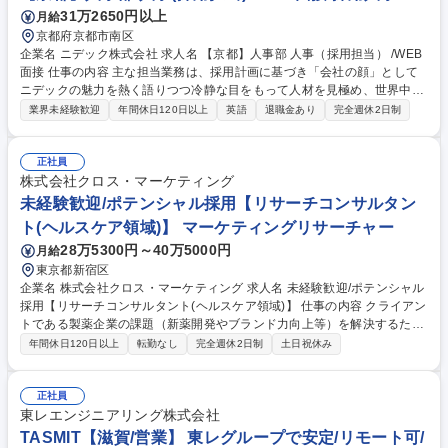
31万2650円以上
月給
京都府京都市南区
企業名 ニデック株式会社 求人名 【京都】人事部 人事（採用担当） /WEB
面接 仕事の内容 主な担当業務は、採用計画に基づき「会社の顔」として
ニデックの魅力を熱く語りつつ冷静な目をもって人材を見極め、世界中か
ら「情熱・熱意・執念」を持った人材と事業における業務とマッチングす
業界未経験歓迎
年間休日120日以上
英語
退職金あり
完全週休2日制
ることです。 ・新卒採用業務（採用計画立案補助、学校とのリレーション
構築、エントリー計画立案・選考オペレーションリード、説明会/インター
ンシップの企画・運営補助）(50%) ・中途採用業務全般（部門との要件定
正社員
義、エージェント・媒体管理、ダイレクトリクルーティング、面接調整・
株式会社クロス・マーケティング
実施、内定者フォロー）(30%) ・採用企画（ジョブマッチング企画補助、
未経験歓迎/ポテンシャル採用【リサーチコンサルタン
採用ブランディングの企画・広報部との連携や運用など）(20%) 募集職種
ト(ヘルスケア領域)】 マーケティングリサーチャー
【京都】人事部 人事（採用担当） /WEB面接
28万5300円～40万5000円
月給
東京都新宿区
企業名 株式会社クロス・マーケティング 求人名 未経験歓迎/ポテンシャル
採用【リサーチコンサルタント(ヘルスケア領域)】 仕事の内容 クライアン
トである製薬企業の課題（新薬開発やブランド力向上等）を解決するため
に、顧客のニーズ把握、調査票作成、実査、調査結果の集計・分析、報告
年間休日120日以上
転勤なし
完全週休2日制
土日祝休み
までの一連の業務をお任せします。医療関係者に対して アンケート等を実
施することで必要なデータを収集・分析しています。求められるのは、ク
ライアント課題を正確に理解し、適切な提案を行う事と“データ”という切
正社員
り口で、薬の開発段階から患者のもとへ届いた後までより良い決断につな
東レエンジニアリング株式会社
がる「価値ある情報」をご提供する事。上記を通じて、企業のマーケティ
TASMIT【滋賀/営業】 東レグループで安定/リモート可/