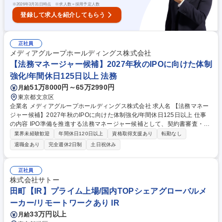
て活躍できます◎ 募集職種 名古屋【キリン工場の見学ツアーガイド】想
※
2026年3月31日時点 ※求人数＝採用予定人数
いを届け、お客様の心を動かす
登録して求人を紹介してもらう
正社員
メディアグループホールディングス株式会社
【法務マネージャー候補】2027年秋のIPOに向けた体制
強化/年間休日125日以上 法務
51万8000円～65万2990円
月給
東京都文京区
企業名 メディアグループホールディングス株式会社 求人名 【法務マネー
ジャー候補】2027年秋のIPOに向けた体制強化/年間休日125日以上 仕事
の内容 IPO準備を推進する法務マネージャー候補として、契約書審査・作
成、知財・広告法務、コンプライアンス対応、会議体運営など幅広い法務
業界未経験歓迎
年間休日120日以上
資格取得支援あり
転勤なし
業務を担当。法務体制の構築を通じて事業成長とガバナンス強化を支援し
退職金あり
完全週休2日制
土日祝休み
ます。 ■非定型契約を含む各種契約書の審査・作成・改訂・管理 ■営業提
案書、広告宣伝物、重要稟議案件の法務レビュー ■商標出願、ブランド戦
略立案、著作権リスク判断への対応 ■景表法・薬機法・医療広告GLに関す
正社員
る審査・代替案提示 ■コンプライアンス体制構築、当局対応、研修企画・
株式会社サトー
運営 ■取締役会・株主総会運営、規程整備、電子契約推進業務 等 募集職
田町【IR】プライム上場/国内TOPシェアグローバルメ
種 【法務マネージャー候補】2027年秋のIPOに向けた体制強化/年間休日1
ーカー/リモートワークあり IR
25日以上
33万円以上
月給