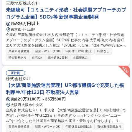
三菱地所株式会社
未経験可【コミュニティ形成・社会課題アプローチのプ
ログラム企画】SDGs等 新規事業企画/開発
26万円以上
月給
東京都千代田区
企業名 三菱地所株式会社 求人名 未経験可【コミュニティ形成・社会課題
アプローチのプログラム企画】SDGs等 仕事の内容 大手町/丸の内/有楽町
エリアの活性化を目的とした施設『3×3Lab Future：https://www.33lab-fu
ture.jp/』を活用したコミュニティ形成業務やプロジェクト(イベント)推進
業界未経験歓迎
副業・WワークOK
年間休日120日以上
転勤なし
を担当します。 『3×3Lab Future』を拠点に、SDGsや地方創生、次世代
時短勤務あり
在宅OK
完全週休2日制
土日祝休み
教育(STEAM教育等)をテーマとした社会課題解決に向けたプロジェクト
を、企業・NPO・自治体などと連携し企画・運営します。イベントの企画
から実施、ゲストとの調整、委託先管理まで幅広くお任せします。また、
正社員
形成したコミュニティを維持・発展させるための関係構築も重要な業務で
株式会社KUL
す。WebサイトやSNS、紙媒体等を活用した情報発信などのPR戦略の実
【大阪/商業施設運営管理】UR都市機構Gで充実した福
行も行います。 募集職種 未経験可【コミュニティ形成・社会課題アプロ
利厚生/年休123日 不動産法人営業
ーチのプログラム企画】SDGs等
29万3100円～35万500円
月給
大阪府大阪市中央区
企業名 株式会社ＫＵＬ 求人名 【大阪/商業施設運営管理】UR都市機構Gで
充実した福利厚生/年休123日 仕事の内容 ショッピングセンター"エコー
ル"を中心とした自社運営の商業施設の運営・管理をお任せします。リー
シングや集客のイベント企画、テナント対応の課題解決等に携わっていた
業界未経験歓迎
副業・WワークOK
年間休日120日以上
資格取得支援あり
だきます。 【具体的には】■施設の維持管理・点検：営業所と連携して建