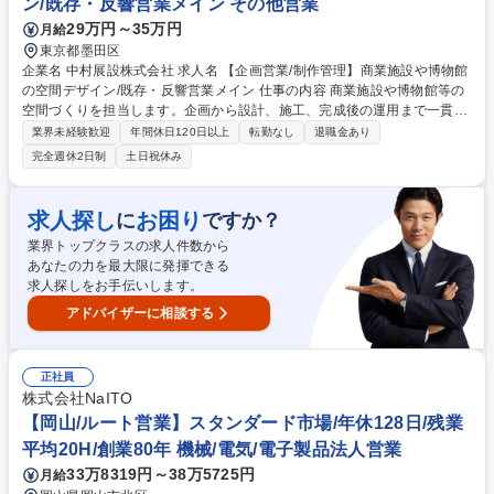
ン/既存・反響営業メイン その他営業
29万円～35万円
月給
東京都墨田区
企業名 中村展設株式会社 求人名 【企画営業/制作管理】商業施設や博物館
の空間デザイン/既存・反響営業メイン 仕事の内容 商業施設や博物館等の
空間づくりを担当します。企画から設計、施工、完成後の運用まで一貫し
て関わるため、施工管理(現場管理や品質管理スキル)や営業経験(顧客折衝
業界未経験歓迎
年間休日120日以上
転勤なし
退職金あり
や提案力)を活かして活躍できるポジションです。 ■企画:施設の目的や動
完全週休2日制
土日祝休み
線を踏まえ、空間テーマや構成を検討/クライアントと打ち合わせし方向性
を決定 ■設計:イメージやレイアウト図を作成し、空間構成や配置を具体
化/設計担当と連携し図面調整 ■制作・施工:設営スケジュール管理/施工ス
求人探し
お困り
に
ですか？
タッフと連携/安全・品質確認/設営完了まで管理 ■完成後:展示更新や施設
業界トップクラスの求人件数から
運用を支援/改修・改善提案 ■担当体制:案件は1人または複数名で担当し、
あなたの力を最大限に発揮できる
同時並行なく1件に集中できる環境 募集職種 【企画営業/制作管理】商業
求人探しをお手伝いします。
施設や博物館の空間デザイン/既存・反響営業メイン
アドバイザーに相談する
正社員
株式会社NaITO
【岡山/ルート営業】スタンダード市場/年休128日/残業
平均20H/創業80年 機械/電気/電子製品法人営業
33万8319円～38万5725円
月給