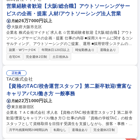
のクオリティ管理が主な業務です。業務内容を大きく分類すると「お客様
営業経験者歓迎【大阪/総合職】アウトソーシングサー
への提案」と「制作物の進行」に分かれます。 募集職種 【制作ディレク
ビスの企画・提案 人材/アウトソーシング法人営業
ター】大学向け広報戦略アカウントプランナー/大型案件中心
26万7000円以上
月給
大阪府大阪市北区
企業名 株式会社マイナビ 求人名 ☆営業経験者歓迎【大阪/総合職】アウト
ソーシングサービスの企画・提案 仕事の内容 ■採用スキームに関するコン
サルティング、アウトソーシングのご提案、運用 ■採用管理システムの導
入提案、顧客フォロー、開発要件定義 ◆新卒採用業務に関しては、大企業
副業・WワークOK
年間休日120日以上
時短勤務あり
退職金あり
であれば膨大な応募数をどう処理していくか、中小企業であればマンパワ
在宅OK
完全週休2日制
土日祝休み
ー不足により採用業務に特化出来ないなど、各社様々な課題を抱えており
ます。その課題に対して、主に以下の2つの手法を用いて採用支援を行っ
ております。（両方携わることもあれば、どちらかをメイン業務として携
正社員
わっていただくこともあります） 業務内容の変更範囲：当社業務範囲 ※
TAC株式会社
備考欄へ続きます。 募集職種 ☆営業経験者歓迎【大阪/総合職】アウトソ
【資格のTAC/校舎運営スタッフ】第二新卒歓迎/豊富な
ーシングサービスの企画・提案
キャリアパス/働き方 一般事務
22万1000円以上
月給
東京都新宿区
企業名 ＴＡＣ株式会社 求人名 【資格のTAC/校舎運営スタッフ】第二新卒
歓迎/豊富なキャリアパス/働き方◎ 仕事の内容 「資格の学校TAC」の校舎
スタッフとして資格取得を目指す受講生を支援しながら、接客・事務・運
営・企画まで幅広くお任せします。第二新卒や異業界出身の方も歓迎で、
月平均残業時間20時間以内
転勤なし
退職金あり
完全週休2日制
顧客折衝経験を活かし活躍できる環境です。 【詳細】■入社後は受付業