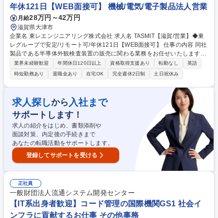
ング課題解決に寄与するだけでなく医療関連企業と患者間の架け橋となり
年休121日【WEB面接可】 機械/電気/電子製品法人営業
ヘルスケアの未来への貢献を目指しています。 募集職種 未経験歓迎/ポテ
28万円～42万円
月給
ンシャル採用【リサーチコンサルタント(ヘルスケア領域)】
滋賀県大津市
企業名 東レエンジニアリング株式会社 求人名 TASMIT【滋賀/営業】◆東
レグループで安定/リモート可/年休121日【WEB面接可】 仕事の内容 同社
製品である半導体外観検査装置の販売に関わる業務をお任せいたします。
★在宅勤務制度も整っており、柔軟な働き方が可能です。 【具体的には】
業界未経験歓迎
年間休日120日以上
資格取得支援あり
転勤なし
英語
■受注活動：当社の半導体検査装置を国内外へ販売する業務です。選定評
時短勤務あり
退職金あり
在宅OK
完全週休2日制
土日祝休み
価、仕様確認、見積作成、価格交渉、受注までお任せします。 ■事業拡大
活動：受注拡大のための戦略立案。拡販する市場や地域ごとに営業戦略を
練り、営業活動をお任せします。 ■広報宣伝活動：国内外への展示会出展
求人探し
入社まで
から
≪出張について≫国内外あり（台湾・中国・韓国・欧州など）※基本短期
サポートします！
出張です。 募集職種 TASMIT【滋賀/営業】◆東レグループで安定/リモー
ト可/年休121日【WEB面接可】
求人の紹介をはじめ、書類添削や
面談対策、内定後の手続きまで
あなたの転職活動をサポートします。
登録してサポートを受ける
正社員
一般財団法人流通システム開発センター
【IT系出身者歓迎】コード管理の国際機関GS1 社会イ
ンフラに貢献するお仕事 その他事務