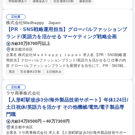
時短勤務あり
退職金あり
完全週休2日制
服装自由
物設備等の保守、修繕の手配や警備、防災等の調整 ■空きテナントのリー
シングやリニューアルの調整 ■販売促進や地域活性化のイベントを営業所
と連携して企画・実施 ■その他利用者からのご意見やクレーム対応、サー
正社員
ビス改善、情報提供や広報等 ※建物の加工や改変等の作業は含まれませ
株式会社Madhappy Japan
ん。 募集職種 【大阪/商業施設運営管理】UR都市機構Gで充実した福利厚
【PR・SNS戦略運用担当】グローバルファッションブ
生/年休123日
ランド/英語力を活かせる マーケティング戦略企画
30万8700円以上
月給
東京都渋谷区
企業名 株式会社Ｍａｄｈａｐｐｙ Ｊａｐａｎ 求人名 【PR・SNS戦略運
用担当】グローバルファッションブランド/英語力を活かせる◎ 仕事の内
容 グローバルファッションブランドを展開する当社にて、PR・SNS戦略
立案/企画/運用担当者を募集します。 【主な業務内容】■当該事業におけ
英語
完全週休2日制
土日祝休み
るPR・SNS戦略立案とKPI設定 ■公式SNSアカウントの運用全般 ■SNS現
状分析と課題抽出、フォロワー数/エンゲージメント向上に向けた施策実行
■SNSを活用したユーザー参加型のオンライン・オフラインでのプロモー
正社員
ション企画・提案 ■SNSマーケティングに関する企画・提案 ■インフルエ
ラサ商事株式会社
ンサー、クリエイターとのコラボレーション施策の企画/実行 ■リース業務
【人形町駅徒歩3分/海外製品技術サポート】年休124日/
■プレスリリース作成 募集職種 【PR・SNS戦略運用担当】グローバルフ
土日祝休/英語力を活かす その他機械/電気/電子製品専
ァッションブランド/英語力を活かせる◎
門職
34万8500円～40万7300円
月給
東京都中央区
企業名 ラサ商事株式会社 求人名 【人形町駅徒歩3分/海外製品技術サポー