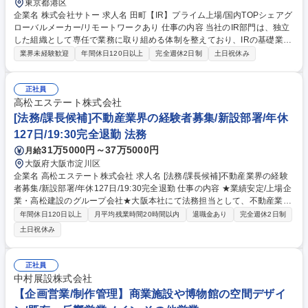
東京都港区
企業名 株式会社サトー 求人名 田町【IR】プライム上場/国内TOPシェアグ
ローバルメーカー/リモートワークあり 仕事の内容 当社のIR部門は、独立
した組織として専任で業務に取り組める体制を整えており、IRの基礎業務
から、経営メッセージの設計といった上流業務まで幅広く携わることがで
業界未経験歓迎
年間休日120日以上
完全週休2日制
土日祝休み
きます。 ■決算説明資料、適時開示資料、各種IR資料の作成■開示数値の
整合確認および財務データ分析■国内外投資家面談対応（準備、論点整
理、議事メモ作成等）■テーマ別説明会（ESG説明会、事業説明会等）の
正社員
企画・運営■統合報告書の制作■社内関係部署からの情報収集および調整
高松エステート株式会社
◇リモートワーク：決算期や面談対応等の業務状況に応じて柔軟に活用し
[法務/課長候補]不動産業界の経験者募集/新設部署/年休
ています◇残業時間：通常期／月20時間程度 決算期／月30～40時間程度
127日/19:30完全退勤 法務
募集職種 田町【IR】プライム上場/国内TOPシェアグローバルメーカー/リ
31万5000円～37万5000円
月給
モートワークあり
大阪府大阪市淀川区
企業名 高松エステート株式会社 求人名 [法務/課長候補]不動産業界の経験
者募集/新設部署/年休127日/19:30完全退勤 仕事の内容 ★業績安定/上場企
業・高松建設のグループ会社★大阪本社にて法務担当として、不動産業界
経験のある方を募集しています。顧問弁護士と連携し、法務関連の相談対
年間休日120日以上
月平均残業時間20時間以内
退職金あり
完全週休2日制
応や外部との調整業務などをお任せします。 【具体的な業務例】 ■契約書
土日祝休み
の対応やリーガルチェック、コンプライアンス関連 ■各部署からの法律関
連の相談対応 ■法務リスク管理・運営に関する方針の策定・遂行 ■法律問
題に係るアドバイス、危機管理、紛争対応 等 ※19:30完全退勤！木曜日N
正社員
O残業DAY実施！月間残業20時間以内！NO残業DAYの際は18:00に退勤し
中村展設株式会社
ています。 募集職種 [法務/課長候補]不動産業界の経験者募集/新設部署/年
【企画営業/制作管理】商業施設や博物館の空間デザイ
休127日/19:30完全退勤