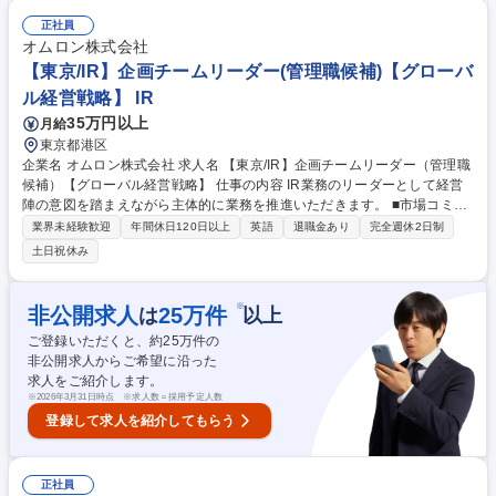
融機能の追加、パーソナライズ機能の設計 ■効果測定（開封率・CV率な
ど）を通じたPDCAの推進 ■外部ベンダーとの仕様調整・進行管理を主導
正社員
■営業店・広報・システム部門との連携を図り、施策の実現性を高める ■
オムロン株式会社
デジタル施策の進捗や成果を定期的に報告 ■経営判断を支えるデータ分析
【東京/IR】企画チームリーダー(管理職候補)【グローバ
や市場動向の提供 募集職種 [札幌/デジタルマーケティング]年間休日124
ル経営戦略】 IR
日/企画推進力◎/データマーケ経験◎
35万円以上
月給
東京都港区
企業名 オムロン株式会社 求人名 【東京/IR】企画チームリーダー（管理職
候補）【グローバル経営戦略】 仕事の内容 IR業務のリーダーとして経営
陣の意図を踏まえながら主体的に業務を推進いただきます。 ■市場コミュ
ニケーションプランの策定、投資家ターゲティング戦略の立案■機関投資
業界未経験歓迎
年間休日120日以上
英語
退職金あり
完全週休2日制
家との面談企画・実行およびスピーカー対応■海外ロードショーへの帯同
土日祝休み
および現地における調整、ロジスティクス構築■経営陣が求める情報の先
読みと資料企画・作成■投資家との対話内容を踏まえた経営への提言 単な
るオペレーションではなく、経営の意思決定を支える「パートナー」とし
※
非公開求人
25
万件
は
以上
ての役割を担っていただきます。 募集職種 【東京/IR】企画チームリーダ
ご登録いただくと、約
25
万件の
ー（管理職候補）【グローバル経営戦略】
非公開求人からご希望に沿った
求人をご紹介します。
※
2026年3月31日時点 ※求人数＝採用予定人数
登録して求人を紹介してもらう
正社員