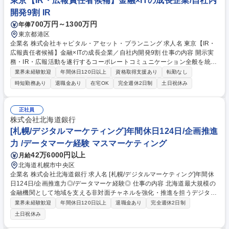
東京【IR・広報責任者候補】金融×ITの成長企業/自社内
開発9割 IR
700万円～1300万円
年俸
東京都港区
企業名 株式会社キャピタル・アセット・プランニング 求人名 東京【IR・
広報責任者候補】金融×ITの成長企業／自社内開発9割 仕事の内容 開示実
務・IR・広報活動を遂行するコーポレートコミュニケーション全般を統括
する責任者候補として、以下業務をお任せいたします。 将来の幹部候補に
業界未経験歓迎
年間休日120日以上
資格取得支援あり
転勤なし
なっていただけることを期待しております。 ■適時開示資料のドラフト作
時短勤務あり
退職金あり
在宅OK
完全週休2日制
土日祝休み
成/TDnetによる開示業務/関係各所との調整 ■決算短信/決算説明会資料/事
業報告書/英文IR資料/想定Q&Aドラフトの作成 ■機関投資家・個人投資家
向け説明会運営・登壇/One on Oneミーティング設営 ■中期経営計画の立
正社員
案・策定/社長特命プロジェクトのサポート/取締役会等での報告 ■プレス
株式会社北海道銀行
リリース作成/メディアとのリレーション/広告/PR動画制作/社内報企画発
[札幌/デジタルマーケティング]年間休日124日/企画推進
行 ■ウェブサイト/SNS運営・管理 募集職種 東京【IR・広報責任者候補】
力 /データマーケ経験 マスマーケティング
金融×ITの成長企業／自社内開発9割
42万6000円以上
月給
北海道札幌市中央区
企業名 株式会社北海道銀行 求人名 [札幌/デジタルマーケティング]年間休
日124日/企画推進力◎/データマーケ経験◎ 仕事の内容 北海道最大規模の
金融機関として地域を支える非対面チャネルを強化・推進を担うデジタル
戦略部の責任者として、戦略立案だけでなく、現場の最前線で企画・推進
業界未経験歓迎
年間休日120日以上
退職金あり
完全週休2日制
をリードする役割をお任せしまし。 【具体的な業務内容】■「どうぎんア
土日祝休み
プリ」や法人ポータルの機能改善に向けた企画立案 ■UI/UXの改善、非金