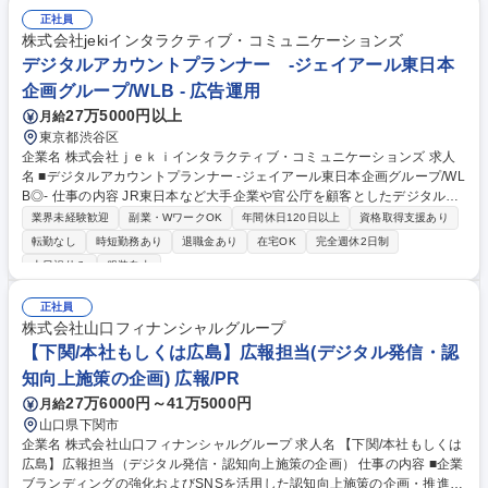
線、飛行機、レンタカーなど（費用は会社負担） ※業務に慣れてくれば直
正社員
行直帰も可能です。 募集職種 【富士市/営業職】点呼ロボットシステムや
株式会社jekiインタラクティブ・コミュニケーションズ
検知器の提案営業/年休125日/土日祝休
デジタルアカウントプランナー -ジェイアール東日本
企画グループ/WLB - 広告運用
27万5000円以上
月給
東京都渋谷区
企業名 株式会社ｊｅｋｉインタラクティブ・コミュニケーションズ 求人
名 ■デジタルアカウントプランナー -ジェイアール東日本企画グループ/WL
B◎- 仕事の内容 JR東日本など大手企業や官公庁を顧客としたデジタルコ
ミュニケーション全体をプランニングしていただく業務です。平均担当ク
業界未経験歓迎
副業・WワークOK
年間休日120日以上
資格取得支援あり
ライアント数は少なく、じっくり向き合える環境とワークライフバランス
転勤なし
時短勤務あり
退職金あり
在宅OK
完全週休2日制
を実現しています 【具体的には】クライアントのインターネット広告にお
土日祝休み
服装自由
ける業務をお任せ致します。◆クライアントのマーケティング課題に応
じ、デジタルメディア全体の戦略、施策の立案、社内外の調整、プロジェ
正社員
クト・マネジメント業務全般◆メディアプランニング及び提案とバイイン
株式会社山口フィナンシャルグループ
グ、進行管理業務◆効果測定と実施プランの改善提案、振り返り/レポート
【下関/本社もしくは広島】広報担当(デジタル発信・認
報告業務 【クライアント】ジェイアール東日本、官公庁などの自治体、他
募集職種 ■デジタルアカウントプランナー -ジェイアール東日本企画グル
知向上施策の企画) 広報/PR
ープ/WLB◎-
27万6000円～41万5000円
月給
山口県下関市
企業名 株式会社山口フィナンシャルグループ 求人名 【下関/本社もしくは
広島】広報担当（デジタル発信・認知向上施策の企画） 仕事の内容 ■企業
ブランディングの強化およびSNSを活用した認知向上施策の企画・推進を