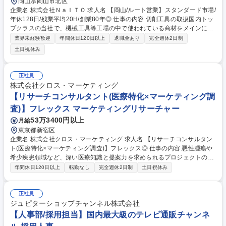
岡山県岡山市北区
企業名 株式会社ＮａＩＴＯ 求人名 【岡山/ルート営業】スタンダード市場/
年休128日/残業平均20H/創業80年◎ 仕事の内容 切削工具の取扱国内トッ
プクラスの当社で、機械工具等工場の中で使われている商材をメインに提
案頂きます。顧客（機械工具販売店）のニーズをヒアリングし、新商品の
業界未経験歓迎
年間休日120日以上
退職金あり
完全週休2日制
PRや各メーカーの期間ごとに行われる販促企画の 説明等最適な商品の提
土日祝休み
案を行って頂きます。※飛び込み営業はございません。【詳細】課題解決
（製品改善・価格・納期）の提案や、地域の主要顧客向け展示会への出展
も実施。定期購入品が多く、PCでの在庫管理も重要です。【担当顧客
正社員
数】30～40社ほどの販売店様を担当し、週に15社ほどの対面訪問を行
株式会社クロス・マーケティング
い、ニーズや困りごとを確認します。担当のお客様はエリアで決まってお
【リサーチコンサルタント(医療特化×マーケティング調
り、日帰りで対応できる距離になります。 募集職種 【岡山/ルート営業】
査)】フレックス マーケティングリサーチャー
スタンダード市場/年休128日/残業平均20H/創業80年◎
53万3400円以上
月給
東京都新宿区
企業名 株式会社クロス・マーケティング 求人名 【リサーチコンサルタン
ト(医療特化×マーケティング調査)】フレックス◎ 仕事の内容 悪性腫瘍や
希少疾患領域など、深い医療知識と提案力を求められるプロジェクトのニ
ーズが高まっており、今後予想される医療分野でのプライマリーリサーチ
年間休日120日以上
転勤なし
完全週休2日制
土日祝休み
のニーズをとらえるための増員募集となります。 【詳細】国内の内資系・
外資系の医薬品メーカー、医療機器メーカー、その他医療に関する事業会
社の未病/予防、創薬・開発研究、状態・把握診断、治療選択、治療、予後
正社員
管理のバリューチェーンにおいて、市場調査の企画設計、調査票／ディス
ジュピターショップチャンネル株式会社
カッションガイドの作成、調査プロジェクト運営や調査結果の分析やアク
【人事部/採用担当】国内最大級のテレビ通販チャンネ
ションへの提言をお任せします。医療分野に携われる仕事でWLBを保ちな