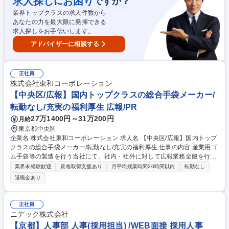
求人探し
お困り
に
ですか？
内部調整：ディレクターやオペレーターが最高のパフォーマンスを出せる
業界トップクラスの求人件数から
よう段取りを構築。 募集職種 制作進行・ディレクション/未経験歓迎/フレ
あなたの力を最大限に発揮できる
ックス/映像制作管理
求人探しをお手伝いします。
アドバイザーに相談する
正社員
株式会社東和コーポレーション
【中央区/広報】国内トップクラスの総合手袋メーカー/
転勤なし/充実の福利厚生 広報/PR
27万1400円～31万200円
月給
東京都中央区
企業名 株式会社東和コーポレーション 求人名 【中央区/広報】国内トップ
クラスの総合手袋メーカー/転勤なし/充実の福利厚生 仕事の内容 産業用ゴ
ム手袋等の製造を行う当社にて、社内・社外に対して広報業務全般を行っ
ていただきます。 【具体的な業務】 ■社内報企画・作成（※外部の委託業
業界未経験歓迎
資格取得支援あり
月平均残業時間20時間以内
転勤なし
者が入っているので一部対応のみ） ■HPでの取り組み公開やプレスリリー
退職金あり
ス等のCSR広報業務 ■メディアからの取材依頼の調整 ■SNS・WEB運用
など 募集職種 【中央区/広報】国内トップクラスの総合手袋メーカー/転勤
なし/充実の福利厚生
正社員
ニデック株式会社
【京都】人事部 人事(採用担当) /WEB面接 採用人事