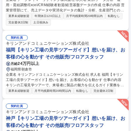
用・需給調整/Excel/CRM経験者歓迎/経営基盤データの作成 仕事の内容 営
業管理部にて、売上データや実消化データの集計・分析、生産部門との販
売計画作成・生産交渉、代理店対応の取りまとめなどを担当。データのプ
業界未経験歓迎
年間休日120日以上
月平均残業時間20時間以内
転勤なし
ラットフォーム構築からゼロベースで始め、経営層や営業現場が必要と
完全週休2日制
土日祝休み
【具体的には】■データ集計（売上データ、実消化データ、社内評価向け
のデータ作成）※新たなプラットフォーム作りから開始■生産部門との販
売計画の作成、生産交渉■代理店対応の社内取りまとめ及び管理■取引条件
契約社員
および業許可証の管理■品目マスタの管理および整備 募集職種 東京/デー
キリンアンドコミュニケーションズ株式会社
タ分析・運用・需給調整/Excel/CRM経験者歓迎/経営基盤データの作成
福岡【キリン工場の見学ツアーガイド】想いを届け、お
客様の心を動かす その他販売/フロアスタッフ
24万円以上
月給
福岡県朝倉市
企業名 キリンアンドコミュニケーションズ株式会社 求人名 福岡【キリン
工場の見学ツアーガイド】想いを届け、お客様の心を動かす 仕事の内容
キリンの工場見学ツアーで、来場者に製品の魅力を伝えるガイド業務をお
任せします。ツアーは約80分。製品の素材や製造工程、企業のこだわり
業界未経験歓迎
月平均残業時間20時間以内
転勤なし
完全週休2日制
を、展示・映像・香り・試飲など五感を使って紹介します。 台本通りでは
なく、自分の言葉で伝える「対話型」スタイルが特徴で、来場者とのコミ
ュニケーションを通じて記憶に残る体験を提供します。 ★客層(家族連れ/
契約社員
学生/ご年配の方など)や天候に応じて内容を柔軟に調整★「楽しかった」
キリンアンドコミュニケーションズ株式会社
「また来たい」といった声が直接届く、やりがいのある仕事です◎伝える
神戸【キリン工場の見学ツアーガイド】想いを届け、お
力・接客力を磨きながら、キリンブランドの魅力を広める“企業の顔”とし
客様の心を動かす その他販売/フロアスタッフ
て活躍できます◎ 募集職種 福岡【キリン工場の見学ツアーガイド】想い