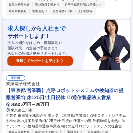
通じて、当社の戦略・価値・取り組みを社内外に分かりやすく発信し、ブ
業界未経験歓迎
資格取得支援あり
月平均残業時間20時間以内
ランド価値の向上に貢献していただきます。 ■企業ブランディング施策の
時短勤務あり
退職金あり
完全週休2日制
土日祝休み
企画・立案・推進 ■SNS（公式アカウント等）を活用した情報発信戦略の
設計・運用 ■コンテンツ（記事、画像、動画等）の企画・制作ディレクシ
ョン ■各種広報施策との連携による統合的コミュニケーションの推進 ■効
求人探し
入社まで
から
果測定および分析、改善施策の立案・実行 ■社内関係部署と連携した情報
サポートします！
整理および発信内容の調整 募集職種 【下関/本社もしくは広島】広報担当
（デジタル発信・認知向上施策の企画）
求人の紹介をはじめ、書類添削や
面談対策、内定後の手続きまで
あなたの転職活動をサポートします。
登録してサポートを受ける
正社員
東海電子株式会社
【東京都/営業職】点呼ロボットシステムや検知器の提
案営業/年休125日/土日祝休 IT/通信製品法人営業
25万円～38万円
月給
東京都立川市
企業名 東海電子株式会社 求人名 【東京都/営業職】点呼ロボットシステム
や検知器の提案営業/年休125日/土日祝休 仕事の内容 飲酒運転を未然に防
ぐアルコール検知器や運輸事業者向けの点呼ロボットシステムの提案営
業・販促業務をお任せします。 ※業務の変更範囲：会社の定める業務
業界未経験歓迎
年間休日120日以上
退職金あり
完全週休2日制