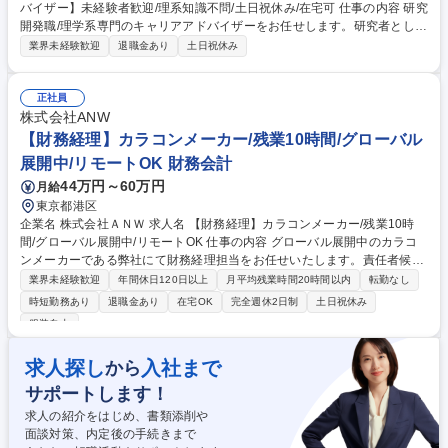
バイザー】未経験者歓迎/理系知識不問/土日祝休み/在宅可 仕事の内容 研究
開発職/理学系専門のキャリアアドバイザーをお任せします。研究者として
活躍されている方々のライフステージ、キャリアアップなど様々な悩みの
業界未経験歓迎
退職金あり
土日祝休み
「一番の理解者」として、人生の価値向上に貢献しています！ 【具体的に
は】■キャリアアドバイザーとして求職者のフォロー業務(求職獲得～紹介
まで)■求職者獲得のためのスカウト活動(3～4媒体のデータベースでのテ
正社員
キストメールを利用)■既存施設からの求人獲得■自社ＨＰ施策への参画■登
株式会社ANW
録求職者へのフォロー連絡)※求職者との面談は基本電話対応■選考のフォ
【財務経理】カラコンメーカー/残業10時間/グローバル
ロー対応（選考調整対応、履歴書の添削など)■既存施設からの求人獲得(慣
展開中/リモートOK 財務会計
れてきたら、施設の担当ももつ） 募集職種 東京【キャリアアドバイザ
44万円～60万円
月給
ー】未経験者歓迎/理系知識不問/土日祝休み/在宅可
東京都港区
企業名 株式会社ＡＮＷ 求人名 【財務経理】カラコンメーカー/残業10時
間/グローバル展開中/リモートOK 仕事の内容 グローバル展開中のカラコ
ンメーカーである弊社にて財務経理担当をお任せいたします。責任者候補
として財務経理部門を牽引していただき、体制を整えていただくことを期
業界未経験歓迎
年間休日120日以上
月平均残業時間20時間以内
転勤なし
待しております。 【業務内容】■月次～年次決算統括や連結決算（顧問税
時短勤務あり
退職金あり
在宅OK
完全週休2日制
土日祝休み
理士との連携） ■財務諸表・経営数値の分析・報告 ■銀行対応・資金繰り
服装自由
管理・支払承認 ■税務申告に関する確認・顧問税理士との調整 ■海外子会
社（韓国等）の会計・税務関連管理 ■M&Aに関する財務資料確認 ■代表レ
求人探し
入社まで
から
ポート ■経理業務フローの見直し・改善提案 ■マネジメント・育成 【社
風】一緒にランチに行くなどコミュニケーションが取りやすい環境 募集職
サポートします！
種 【財務経理】カラコンメーカー/残業10時間/グローバル展開中/リモート
求人の紹介をはじめ、書類添削や
OK
面談対策、内定後の手続きまで