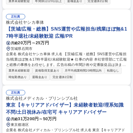
社における、総務部門のスタッフを募集します。職務を限定した募集では
業界未経験歓迎
年間休日120日以上
退職金あり
完全週休2日制
なく、ご経験や適性に応じて担当領域を決定します。 《業務領域につい
て》 - 人事：中途採用や制度構築・運用、有期雇用従業員の管理など - 労
務：勤怠管理・給与関連データ管理、各種保険や行政関連の手続き、安全
正社員
衛生管理、社内問い合わせ対応など - 総務：オフィス管理、備品管理、契
株式会社ヤシカ車体
約書管理、リース管理、ベンダー折衝、社内イベント運営など ※グループ
【茨城/広報・総務】SNS運営や広報担当/残業ほぼ無&1
会社連携や業務効率化推進は全領域 募集職種 【京都】管理部門オープン
7時半退社/未経験歓迎 広報/PR
ポジション◇青果流通事業で成長中のアースサイドG
20万円～25万円
月給
茨城県石岡市
企業名 株式会社ヤシカ車体 求人名 【茨城/広報・総務】SNS運営や広報担
当/残業ほぼ無＆17時半退社/未経験歓迎★ 仕事の内容 本社管理部にて広報
と総務の事務をお任せします。広告出稿の年間計画や定番販促品は決まっ
ており、広告代理店など外部業者との窓口業務が中心。個々の負担は軽
業界未経験歓迎
資格取得支援あり
月平均残業時間20時間以内
転勤なし
く、無理なくこなせるオフィスワークです。 ■広報：広告代理店との連携
時短勤務あり
退職金あり
完全週休2日制
（クスっと笑えるラジオCMやイベント出展対応/ジャパントラックショー
等）、SNS運営（Instagram・Xを担当チームで投稿）、販促品発注■総
務・人事：社用車管理、入退社手続きの書類確認（月1名程度）、採用サ
正社員
ポート（エージェント対応）、外国人実習生の管理社対応、グループウェ
株式会社メディカル・プリンシプル社
ア（LINE WORKS等）アカウント管理★0からの企画はなく、周囲の先輩
東京【キャリアアドバイザー】未経験者歓迎/理系知識
に相談もできる風通しの良い環境です。 募集職種 【茨城/広報・総務】SN
不問/土日祝休み/在宅可 キャリアアドバイザー
S運営や広報担当/残業ほぼ無＆17時半退社/未経験歓迎★
31万200円～50万円
月給
東京都港区
企業名 株式会社メディカル・プリンシプル社 求人名 東京【キャリアアド