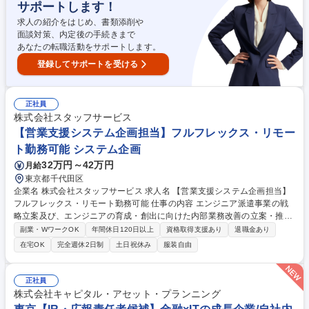
サポートします！
た」「また来たい」といった声が直接届く、やりがいのある仕事です◎伝
える力・接客力を磨きながら、キリンブランドの魅力を広める“企業の
求人の紹介をはじめ、書類添削や
顔”として活躍できます◎ 募集職種 御殿場【キリンウイスキー蒸留所見学
面談対策、内定後の手続きまで
ガイド】想いを届け、お客様の心を動かす
あなたの転職活動をサポートします。
登録してサポートを受ける
正社員
株式会社スタッフサービス
【営業支援システム企画担当】フルフレックス・リモー
ト勤務可能 システム企画
32万円～42万円
月給
東京都千代田区
企業名 株式会社スタッフサービス 求人名 【営業支援システム企画担当】
フルフレックス・リモート勤務可能 仕事の内容 エンジニア派遣事業の戦
略立案及び、エンジニアの育成・創出に向けた内部業務改善の立案・推進
を担当いただきます。社内SEではなく、エンジニア組織のこれからを一
副業・WワークOK
年間休日120日以上
資格取得支援あり
退職金あり
緒に考えていただける方を募集します。 【具体的には】 ■情報システム部
在宅OK
完全週休2日制
土日祝休み
服装自由
担当者と連携し、事業部内各システムの企画・開発・運用 ■内勤従業員、
各部署との調整・折衝、広報 ■各種分析、モニタリング用データ作成 【業
務内容における変更の範囲】会社の定める全ての業務 募集職種 【営業支
正社員
援システム企画担当】フルフレックス・リモート勤務可能
株式会社キャピタル・アセット・プランニング