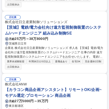
【具体的な業務内容】 ■お客様からの電話応対■提案訪問・製品紹介■客先
土日祝休み
への納品業務 ■機器のトラブル対応■代理店へのフォロー業務■セミナーの
開催 など 【訪問先・営業エリア】関東甲信越全域エリア ※移動は電車、
新幹線、飛行機、レンタカーなど（費用は会社負担） ※業務に慣れてくれ
正社員
ば直行直帰も可能です。 募集職種 【東京都/営業職】点呼ロボットシステ
株式会社日立産業制御ソリューションズ
ムや検知器の提案営業/年休125日/土日祝休
【茨城】電鉄/電力会社向け遠方監視制御装置のシステ
ム/ハードエンジニア 組み込み制御SE
25万円～38万8000円
月給
茨城県日立市
企業名 株式会社日立産業制御ソリューションズ 求人名 【茨城】電鉄/電力
会社向け遠方監視制御装置のシステム/ハードエンジニア 仕事の内容 遠方
監視制御装置のシステム/ハードエンジニアをお任せいたします。 電鉄/電
力会社向けに納入する遠方監視制御装置に対して、以下の業務を担当して
業界未経験歓迎
年間休日120日以上
退職金あり
在宅OK
完全週休2日制
いただきます。 【詳細】・遠方監視制御装置のシステム設計(システム仕
土日祝休み
様取りまとめ) ・遠方監視制御装置のハードウェア設計(制御盤展開接続図
作成、部品手配取りまとめなど) ・遠方監視制御装置の現地サイト試運転
／改造 場内設計対応 また、将来的には遠方監視制御装置 のシステム・ハ
正社員
ード設計～試運転設計まで一貫して対応できるエンジニアとして、本業務
株式会社ANW
のPMとして活躍頂きたいと考えています。 募集職種 【茨城】電鉄/電力会
【カラコン商品企画アシスタント】リモートOK/企画~
社向け遠方監視制御装置のシステム/ハードエンジニア
モデル選定-プロモーション 商品企画
27万5000円～35万円
月給
東京都港区