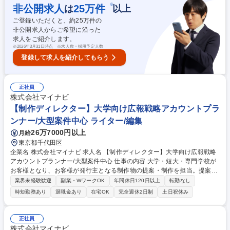
ンシップの企画・運営補助）(50%) ・中途採用業務全般（部門との要件定
※
非公開求人
25
万件
は
以上
義、エージェント・媒体管理、ダイレクトリクルーティング、面接調整・
ご登録いただくと、約
25
万件の
実施、内定者フォロー）(30%) ・採用企画（ジョブマッチング企画補助、
非公開求人からご希望に沿った
採用ブランディングの企画・広報部との連携や運用など）(20%) 募集職種
求人をご紹介します。
【京都/G3-G4】人事部 人事（採用担当）
※
2026年3月31日時点 ※求人数＝採用予定人数
登録して求人を紹介してもらう
正社員
株式会社マイナビ
【制作ディレクター】大学向け広報戦略アカウントプラ
ンナー/大型案件中心 ライター/編集
26万7000円以上
月給
東京都千代田区
企業名 株式会社マイナビ 求人名 【制作ディレクター】大学向け広報戦略
アカウントプランナー/大型案件中心 仕事の内容 大学・短大・専門学校が
お客様となり、お客様が発行主となる制作物の提案・制作を担当。提案・
制作するモノは大学案内や学校案内、オープンキャンパスなどで配布する
業界未経験歓迎
副業・WワークOK
年間休日120日以上
転勤なし
チラシやリーフレット、各学校様の受験生向け WEBサイト、WEBサイト
時短勤務あり
退職金あり
在宅OK
完全週休2日制
土日祝休み
の掲載する動画、WEB広告、ポスターなど多岐にわたります。制作ディレ
クター・プロジェクトマネージャーとして、協力会社様と一緒に提案・制
作を進めていきます。受注した案件、制作進行におけるスケジュール管理
正社員
や制作費管理、協力会社様を巻き込んでの取材準備や当日の手配、成果物
株式会社マイナビ