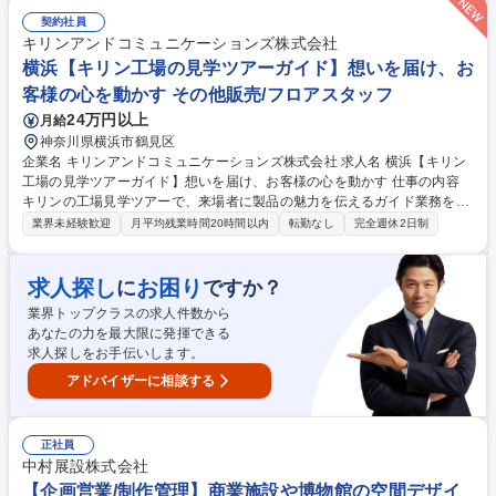
務・受講生対応が中心。教材配布や利用案内、申込手続きや問い合わせ対
応などを担当します■慣れてきたら校舎運営や学習サポート、アルバイト
契約社員
管理といった運営業務にも携わり、SNSを用いた広報や販促企画などにも
キリンアンドコミュニケーションズ株式会社
挑戦可能です ★接客や営業で培った「相手に合わせた説明力」「要望を汲
横浜【キリン工場の見学ツアーガイド】想いを届け、お
み取る力」を生かし、受講生一人ひとりの学びを支援できるのが大きなや
客様の心を動かす その他販売/フロアスタッフ
りがいです。 募集職種 【資格のTAC/校舎運営スタッフ】第二新卒歓迎/豊
24万円以上
月給
富なキャリアパス/働き方◎
神奈川県横浜市鶴見区
企業名 キリンアンドコミュニケーションズ株式会社 求人名 横浜【キリン
工場の見学ツアーガイド】想いを届け、お客様の心を動かす 仕事の内容
キリンの工場見学ツアーで、来場者に製品の魅力を伝えるガイド業務をお
任せします。ツアーは約80分。製品の素材や製造工程、企業のこだわり
業界未経験歓迎
月平均残業時間20時間以内
転勤なし
完全週休2日制
を、展示・映像・香り・試飲など五感を使って紹介します。 台本通りでは
なく、自分の言葉で伝える「対話型」スタイルが特徴で、来場者とのコミ
ュニケーションを通じて記憶に残る体験を提供します。 ★客層(家族連れ/
求人探し
お困り
に
ですか？
学生/ご年配の方など)や天候に応じて内容を柔軟に調整★「楽しかった」
業界トップクラスの求人件数から
「また来たい」といった声が直接届く、やりがいのある仕事です◎伝える
あなたの力を最大限に発揮できる
力・接客力を磨きながら、キリンブランドの魅力を広める“企業の顔”とし
求人探しをお手伝いします。
て活躍できます◎ 募集職種 横浜【キリン工場の見学ツアーガイド】想い
を届け、お客様の心を動かす
アドバイザーに相談する
正社員
中村展設株式会社
【企画営業/制作管理】商業施設や博物館の空間デザイ