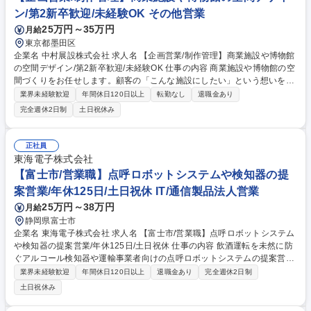
ン/第2新卒歓迎/未経験OK その他営業
25万円～35万円
月給
東京都墨田区
企業名 中村展設株式会社 求人名 【企画営業/制作管理】商業施設や博物館
の空間デザイン/第2新卒歓迎/未経験OK 仕事の内容 商業施設や博物館の空
間づくりをお任せします。顧客の「こんな施設にしたい」という想いを形
にするため、企画～完成を一貫して担当します。複数案件を同時に持た
業界未経験歓迎
年間休日120日以上
転勤なし
退職金あり
ず、1件(期間:半年～2年程度)ずつに集中できます。 【詳細】■企画:施設の
完全週休2日制
土日祝休み
目的や利用者の動線を踏まえ、空間のテーマや構成を考案/クライアントと
の打ち合わせで方向性を決定 ■設計:イメージ図やレイアウト図を作成し、
空間の構成や配置を具体化/社内外の設計担当と連携し図面を調整 ■制作・
正社員
施工:現場での設営スケジュール管理/施工スタッフとの連携/安全や品質の
東海電子株式会社
確認/設営完了までの進行管理 ■完成後:展示内容の更新や施設運用のサポ
【富士市/営業職】点呼ロボットシステムや検知器の提
ート/必要に応じて改修や改善提案 募集職種 【企画営業/制作管理】商業施
案営業/年休125日/土日祝休 IT/通信製品法人営業
設や博物館の空間デザイン/第2新卒歓迎/未経験OK
25万円～38万円
月給
静岡県富士市
企業名 東海電子株式会社 求人名 【富士市/営業職】点呼ロボットシステム
や検知器の提案営業/年休125日/土日祝休 仕事の内容 飲酒運転を未然に防
ぐアルコール検知器や運輸事業者向けの点呼ロボットシステムの提案営
業・販促業務をお任せします。 ※業務の変更範囲：会社の定める業務
業界未経験歓迎
年間休日120日以上
退職金あり
完全週休2日制
【具体的な業務内容】 ■お客様からの電話応対■提案訪問・製品紹介■客先
土日祝休み
への納品業務 ■機器のトラブル対応■代理店へのフォロー業務■セミナーの
開催 など 【訪問先・営業エリア】静岡県・山梨県 ※移動は電車、新幹