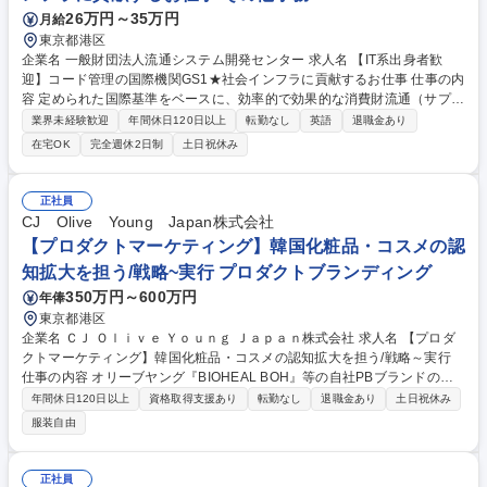
26万円～35万円
月給
東京都港区
企業名 一般財団法人流通システム開発センター 求人名 【IT系出身者歓
迎】コード管理の国際機関GS1★社会インフラに貢献するお仕事 仕事の内
容 定められた国際基準をベースに、効率的で効果的な消費財流通（サプラ
イチェーン）の実現をはじめ食品や医療分野等の安心安全確保等、幅広い
業界未経験歓迎
年間休日120日以上
転勤なし
英語
退職金あり
活動を通じて広く社会に貢献していただくお仕事です。 【主な業務】◆国
在宅OK
完全週休2日制
土日祝休み
際標準の策定・調整：GS1国際会議や標準化団体の会合への出席◆産業界
との協働と国内普及：国内業界団体・関連企業・行政機関と連携し、標準
の導入企画や活用提案を実施◆提案・導入促進・支援：業界の課題やニー
正社員
ズをヒアリングしGS1標準を活用した解決策を企画・提案◆ドキュメント
CJ Olive Young Japan株式会社
作成・発信業務：会議資料、ガイドライン、運用マニュアルなどの企画・
【プロダクトマーケティング】韓国化粧品・コスメの認
作成・改訂◆リサーチ・事例収集 募集職種 【IT系出身者歓迎】コード管
知拡大を担う/戦略~実行 プロダクトブランディング
理の国際機関GS1★社会インフラに貢献するお仕事
350万円～600万円
年俸
東京都港区
企業名 ＣＪ Ｏｌｉｖｅ Ｙｏｕｎｇ Ｊａｐａｎ株式会社 求人名 【プロダ
クトマーケティング】韓国化粧品・コスメの認知拡大を担う/戦略～実行
仕事の内容 オリーブヤング『BIOHEAL BOH』等の自社PBブランドの日
本市場における商品戦略・販売戦略を推進するプロダクトマーケティング
年間休日120日以上
資格取得支援あり
転勤なし
退職金あり
土日祝休み
をお任せ。韓国本社と連携し、日本市場に最適な商品展開やブランド育成
服装自由
を推進します。 【詳細】■日本市場・競合ブランド・消費者ニーズの緻密
な分析 ■商品の販売・マーケティング戦略の立案と実行 ■商品ローンチ計
画の策定・進行管理 ■商品訴求ポイント・販促メッセージの最適な設計 ■
正社員