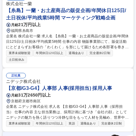
EC・営業部門と連携した販促企画 ■売上・レビュー・市場データの分析お
株式会社一蘭
よび改善提案 ■韓国本社との連携・調整業務 ■市場トレンドを踏まえた商
【糸島】一蘭・お土産商品の販促企画/年間休日125日/
品ポートフォリオの提案 募集職種 【プロダクトマーケティング】韓国化
土日祝休/平均残業5時間 マーケティング戦略企画
粧品・コスメの認知拡大を担う/戦略～実行
21万円以上
月給
福岡県糸島市
企業名 株式会社一蘭 求人名 【糸島】一蘭・お土産商品の販促企画/年間休
日125日/土日祝休/平均残業5時間 仕事の内容 物販事業部にて、販促活動
にとどまらずお客様の「わくわく」を形にして届けるため各部署を巻き込
んで企画を走らせ立案～効果検証まで『事業を動かす手応え』を味わえる
業界未経験歓迎
年間休日120日以上
退職金あり
完全週休2日制
大きな役割をお任せします。 ■事業計画に沿った販促計画■販売促進に繋
土日祝休み
がる企画の立案および実行のプロセス管理 ■新商品の販売促進に関する準
備と部署間調整、実施結果の効果分析 ■既存リニューアル商品の販売促進
に関する準備と部署間調整、実施結果の効果分析 ■社内販売の実施の準
正社員
備、運用 ■アイデア企画の吸い上げ、企画案の取りまとめ、実施決定後の
ニデック株式会社
具現化 ■在庫コントロールによる損失最小化、適切で有効な経費活用/利益
【京都/G3-G4】人事部 人事(採用担当) 採用人事
創出案の立案 募集職種 【糸島】一蘭・お土産商品の販促企画/年間休日12
31万2650円以上
月給
5日/土日祝休/平均残業5時間
京都府京都市南区
企業名 ニデック株式会社 求人名 【京都/G3-G4】人事部 人事（採用担
当） 仕事の内容 主な担当業務は、採用計画に基づき「会社の顔」として
ニデックの魅力を熱く語りつつ冷静な目をもって人材を見極め、世界中か
ら「情熱・熱意・執念」を持った人材と事業における業務とマッチングす
業界未経験歓迎
年間休日120日以上
英語
退職金あり
完全週休2日制
ることです。 ・新卒採用業務（採用計画立案補助、学校とのリレーション
構築、エントリー計画立案・選考オペレーションリード、説明会/インター