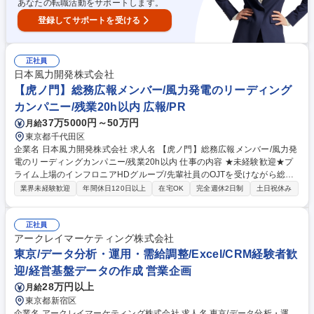
あなたの転職活動をサポートします。
登録してサポートを受ける
正社員
日本風力開発株式会社
【虎ノ門】総務広報メンバー/風力発電のリーディング
カンパニー/残業20h以内 広報/PR
37万5000円～50万円
月給
東京都千代田区
企業名 日本風力開発株式会社 求人名 【虎ノ門】総務広報メンバー/風力発
電のリーディングカンパニー/残業20h以内 仕事の内容 ★未経験歓迎★プ
ライム上場のインフロニアHDグループ/先輩社員のOJTを受けながら総務
広報担当として業務を覚えていただき、徐々に業務の幅を広げていただき
業界未経験歓迎
年間休日120日以上
在宅OK
完全週休2日制
土日祝休み
ます。 将来的には広報戦略をリードできる人材へと成長していけます。 ■
お知らせの作成・配信 ■社内報の企画・編集・発行 ■イベントの企画・運
営 ■経営メッセージの浸透施策 ■親会社(東証プライム上場)の基準に則っ
正社員
た正確な社外広報(危機管理広報含む) ■Webサイトの企画運営を通じたブ
アークレイマーケティング株式会社
ランド発信 ■社内オペレーションおよび総務関連業務(文書管理・契約管
東京/データ分析・運用・需給調整/Excel/CRM経験者歓
理・庶務対応 等) 募集職種 【虎ノ門】総務広報メンバー/風力発電のリー
迎/経営基盤データの作成 営業企画
ディングカンパニー/残業20h以内
28万円以上
月給
東京都新宿区
企業名 アークレイマーケティング株式会社 求人名 東京/データ分析・運