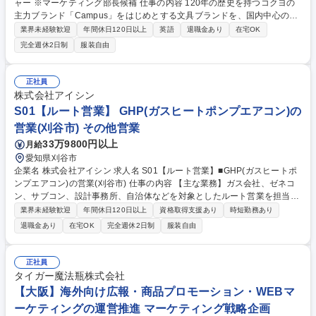
ャー ※マーケティング部長候補 仕事の内容 120年の歴史を持つコクヨの
主力ブランド「Campus」をはじめとする文具ブランドを、国内中心のブ
ランド運用から、グローバルHQとして各地域をリードする体制へ転換
業界未経験歓迎
年間休日120日以上
英語
退職金あり
在宅OK
中。グローバルHQとして世界市場で通用するブラン ドへと進化させてい
完全週休2日制
服装自由
ただきます。【詳細】◆グローバルブランド戦略の策定、ポジショニング
設計、P/L統括 ◆多様な市場の最前線に関与し、HQとしてリード ◆中
国、アセアン、アメリカ等の現地マーケティング担当と連携 ◆グローバル
正社員
戦略のローカライズおよび実行支援 ◆開発、クリエイティブ部門と連携し
株式会社アイシン
た製品戦略の立案 ◆PR、SNS、デジタル戦略、ブランド戦略から広報ま
S01【ルート営業】 GHP(ガスヒートポンプエアコン)の
で広範な領域を統括 募集職種 《103583》グローバルブランドマネージャ
営業(刈谷市) その他営業
ー ※マーケティング部長候補
33万9800円以上
月給
愛知県刈谷市
企業名 株式会社アイシン 求人名 S01【ルート営業】■GHP(ガスヒートポ
ンプエアコン)の営業(刈谷市) 仕事の内容 【主な業務】ガス会社、ゼネコ
ン、サブコン、設計事務所、自治体などを対象としたルート営業を担当し
ていただきます。業界動向や顧客ニーズを把握し、マーケット情報として
業界未経験歓迎
年間休日120日以上
資格取得支援あり
時短勤務あり
本社企画部門へフィードバックします。 【具体的には】■GHP導入を検討
退職金あり
在宅OK
完全週休2日制
服装自由
しているお客様情報（引合）の獲得 ■訪問・オンライン（ウェブ）を活用
した製品PR活動 ■受注に向けた現場調査、提案書・見積書の作成 ■採用決
定後の生産調整・納期管理を、社内外の関係者と連携して実施（必要に応
正社員
じてエンジニアが技術支援として同行します） 募集職種 S01【ルート営
タイガー魔法瓶株式会社
業】■GHP(ガスヒートポンプエアコン)の営業(刈谷市)
【大阪】海外向け広報・商品プロモーション・WEBマ
ーケティングの運営推進 マーケティング戦略企画