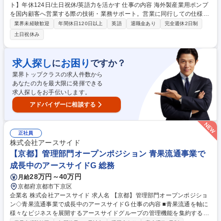
ト】年休124日/土日祝休/英語力を活かす 仕事の内容 海外製産業用ポンプ
を国内顧客へ営業する際の技術・業務サポート。営業に同行しての仕様ヒ
アリングや製品選定支援から、海外メーカーとの英語による見積・クレー
業界未経験歓迎
年間休日120日以上
英語
退職金あり
完全週休2日制
ム折衝、受注後の工程管理まで幅広く担当します。 【詳細】顧客ニーズに
土日祝休み
応じた製品選定・仕様算定を行い、海外メーカーへの見積依頼や価格交渉
等を英語で実施。これらを基に原価計算・予算策定を行い営業担当者へ提
示します。また、営業担当者と国内顧客へ訪問し、製品PRや技術提案等
求人探し
お困り
に
ですか？
の営業フォローを行うほか、受注後の輸送・工程管理や遅延調整、不具合
業界トップクラスの求人件数から
時の海外対応も行います。月1～2回の国内出張（1～2日程度）や、数年
あなたの力を最大限に発揮できる
に一度の欧州出張（海外メーカー訪問等）があります。 募集職種 【人形
求人探しをお手伝いします。
町駅徒歩3分/海外製品技術サポート】年休124日/土日祝休/英語力を活かす
アドバイザーに相談する
正社員
株式会社アースサイド
【京都】管理部門オープンポジション 青果流通事業で
成長中のアースサイドG 総務
28万円～40万円
月給
京都府京都市下京区
企業名 株式会社アースサイド 求人名 【京都】管理部門オープンポジショ
ン◇青果流通事業で成長中のアースサイドG 仕事の内容 ■青果流通を軸に
様々なビジネスを展開するアースサイドグループの管理機能を集約する当