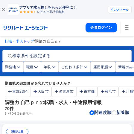
アプリで求人探しをもっと便利に！
インストール
レビュー高評価
無料
会員ログイン
/
転職・求人トップ
調整力 自己ｐｒ
検索条件を設定する
勤務地
職種
年収
こだわり条件
雇用形態
新着のみ
勤務地の追加設定を忘れていませんか？
東京23区
大阪市
名古屋市
東京都
横浜市
川崎
調整力 自己ｐｒの転職・求人・中途採用情報
70
件
関連度順
新着順
1
〜
70
件目を表示中
契約社員