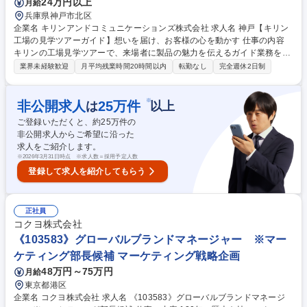
24万円以上
月給
を届け、お客様の心を動かす
兵庫県神戸市北区
企業名 キリンアンドコミュニケーションズ株式会社 求人名 神戸【キリン
工場の見学ツアーガイド】想いを届け、お客様の心を動かす 仕事の内容
キリンの工場見学ツアーで、来場者に製品の魅力を伝えるガイド業務をお
任せします。ツアーは約80分。製品の素材や製造工程、企業のこだわり
業界未経験歓迎
月平均残業時間20時間以内
転勤なし
完全週休2日制
を、展示・映像・香り・試飲など五感を使って紹介します。 台本通りでは
なく、自分の言葉で伝える「対話型」スタイルが特徴で、来場者とのコミ
ュニケーションを通じて記憶に残る体験を提供します。 ★客層(家族連れ/
※
非公開求人
25
万件
は
以上
学生/ご年配の方など)や天候に応じて内容を柔軟に調整★「楽しかった」
ご登録いただくと、約
25
万件の
「また来たい」といった声が直接届く、やりがいのある仕事です◎伝える
非公開求人からご希望に沿った
力・接客力を磨きながら、キリンブランドの魅力を広める“企業の顔”とし
求人をご紹介します。
て活躍できます◎ 募集職種 神戸【キリン工場の見学ツアーガイド】想い
※
2026年3月31日時点 ※求人数＝採用予定人数
を届け、お客様の心を動かす
登録して求人を紹介してもらう
正社員
コクヨ株式会社
《103583》グローバルブランドマネージャー ※マー
ケティング部長候補 マーケティング戦略企画
48万円～75万円
月給
東京都港区
企業名 コクヨ株式会社 求人名 《103583》グローバルブランドマネージ