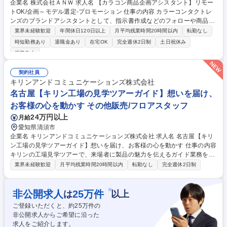
企業名 株式会社ＡＮＷ 求人名 【カラコン商品企画アシスタント】リモー
トOK/企画～モデル選定-プロモーション 仕事の内容 カラーコンタクトレ
ンズのブランドアシスタントとして、指示書作成などのフォローや商品化
前のサンプルの校閲、商品制作に関わるデータ整理、 撮影等の手配準備、
業界未経験歓迎
年間休日120日以上
月平均残業時間20時間以内
転勤なし
その他企画管理部に関わる庶務などをお任せします ☆有名モデルを起用す
時短勤務あり
退職金あり
在宅OK
完全週休2日制
土日祝休み
るなど大人気のカラコンメーカー☆ 【業務内容】■商品企画 ■各種SNSの
服装自由
運用 ■サンプル製造依頼 ■プロモーション施策の実施フォロー ■関連部門
との調整、スケジュール管理フォロー ■その他企画管理部に関わる発送手
契約社員
配等の庶務 モデル選定なども社内で行い、決定したモデルと実際に意見交
キリンアンドコミュニケーションズ株式会社
換のミーディング参加など商品企画ならではの機会もあります。 募集職種
名古屋【キリン工場の見学ツアーガイド】想いを届け、
【カラコン商品企画アシスタント】リモートOK/企画～モデル選定-プロモ
ーション
お客様の心を動かす その他販売/フロアスタッフ
24万円以上
月給
愛知県清須市
企業名 キリンアンドコミュニケーションズ株式会社 求人名 名古屋【キリ
ン工場の見学ツアーガイド】想いを届け、お客様の心を動かす 仕事の内容
キリンの工場見学ツアーで、来場者に製品の魅力を伝えるガイド業務をお
任せします。ツアーは約80分。製品の素材や製造工程、企業のこだわり
業界未経験歓迎
月平均残業時間20時間以内
転勤なし
完全週休2日制
を、展示・映像・香り・試飲など五感を使って紹介します。 台本通りでは
なく、自分の言葉で伝える「対話型」スタイルが特徴で、来場者とのコミ
ュニケーションを通じて記憶に残る体験を提供します。 ★客層(家族連れ/
※
非公開求人
25
万件
は
以上
学生/ご年配の方など)や天候に応じて内容を柔軟に調整★「楽しかった」
ご登録いただくと、約
25
万件の
「また来たい」といった声が直接届く、やりがいのある仕事です◎伝える
非公開求人からご希望に沿った
力・接客力を磨きながら、キリンブランドの魅力を広める“企業の顔”とし
求人をご紹介します。