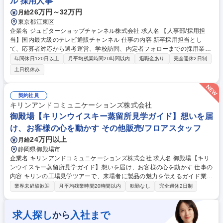
ル 採用人事
がら長期就業が可能な環境です！ 募集職種 【リサーチコンサルタント(医
26万円～32万円
月給
療特化×マーケティング調査)】フレックス◎
東京都江東区
企業名 ジュピターショップチャンネル株式会社 求人名 【人事部/採用担
当】国内最大級のテレビ通販チャンネル 仕事の内容 新卒採用担当とし
て、応募者対応から選考運営、学校訪問、内定者フォローまでの採用業務
全般をお任せします。また、採用以外の人事業務（研修、福利厚生 等）に
年間休日120日以上
月平均残業時間20時間以内
退職金あり
完全週休2日制
も携わり業務の幅を広げることが可能です。 【業務一例】 ・採用計画の
土日祝休み
立案補助・求人票・採用媒体原稿の作成・大学・専門学校への訪問、説明
会対応・エントリー学生への連絡、日程調整・面接・説明会の運営サポー
ト・内定者フォロー、入社準備対応・採用データの管理、集計、改善提案
契約社員
募集職種 【人事部/採用担当】国内最大級のテレビ通販チャンネル
キリンアンドコミュニケーションズ株式会社
御殿場【キリンウイスキー蒸留所見学ガイド】想いを届
け、お客様の心を動かす その他販売/フロアスタッフ
24万円以上
月給
静岡県御殿場市
企業名 キリンアンドコミュニケーションズ株式会社 求人名 御殿場【キリ
ンウイスキー蒸留所見学ガイド】想いを届け、お客様の心を動かす 仕事の
内容 キリンの工場見学ツアーで、来場者に製品の魅力を伝えるガイド業務
をお任せします。ツアーは約80分。製品の素材や製造工程、企業のこだわ
業界未経験歓迎
月平均残業時間20時間以内
転勤なし
完全週休2日制
りを、展示・映像・香り・試飲など五感を使って紹介します。 台本通りで
はなく、自分の言葉で伝える「対話型」スタイルが特徴で、来場者とのコ
ミュニケーションを通じて記憶に残る体験を提供します。 ★客層(家族連
求人探し
入社まで
から
れ/学生/ご年配の方など)や天候に応じて内容を柔軟に調整★「楽しかっ