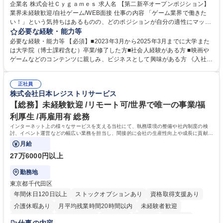
交通費支給
土日祝休み
服装自由
昼食補助あり
第二新卒歓迎
企業名 株式会社Ｃｙｇａｍｅｓ 求人名 【第二新卒オープンポジション】
業界未経験歓迎/自社ゲーム/WEB面接 仕事の内容 「ゲーム業界で働きた
食事補助あり
い！」という気持ちはあるものの、どのポジションが自分の適性にマッチ
しているか悩んでいる方が対象となります！ 総合職（プランナー/データ
必要な経験・能力等
アナリストなど）、技術職（開発エンジニ ア/インフラエンジニアな
必要な経験・能力等 【必須】■2023年3月から2025年3月までに大学また
ど）、デザイン職（デザイナー/イラストレ ーターなど）等から、面接で
は大学院（博士課程含む）卒業/修了した方■社会人経験がある方 ■映画や
ご希望と適正にマッチしたポジションをご案内いたします。ゲームやエン
ゲームなどのコンテンツに親しみ、ビジネスとして興味がある方 《入社実
タメコンテンツが大好きで、「ゲーム業界の未来を自らの手で作りたい」
績 例》 ・メーカー → プロジェクトマネージャー ・ソーシャルゲーム →
「最高のコンテンツを作るためには、何でもやる」という情熱に溢れた方
ゲームプランナー ・通信 → ゲームエンジニア ・独立行政法人 → データ
のご応募をお待ちしております。 募集職種 【第二新卒オープンポジショ
正社員
サイエンティスト 学歴・資格 学歴：大学院 大学 語学力： 資格：
株式会社日本レジストリサービス
ン】業界未経験歓迎/自社ゲーム/WEB面接
【総務】未経験歓迎 /リモート可/世界で唯一の事業/福
利厚生 /再雇用有 総務
インターネット上の様々なサービスを支える当社にて、執務環境の整備や社内制度の検
討、イベント運営などの幅広い業務を担当し、間接的に会社の生産性向上や成長に貢献し
ている部署です。
月給
27万6000円以上
勤務地
東京都千代田区
年間休日120日以上
ストックオプションあり
資格取得支援あり
介護休暇あり
月平均残業時間20時間以内
未経験者歓迎
住宅手当あり
時短勤務あり
研修あり
在宅OK
賞与あり