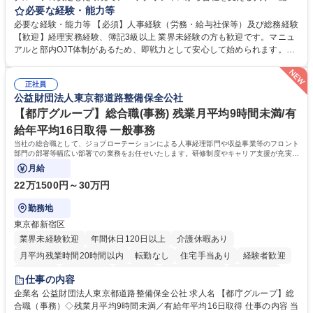
をお任せします。 労務と総務の業務をバランスよく担当し、ゆくゆくは制
必要な経験・能力等
度改定などのコア業務にも挑戦できる、やりがいある環境です。 ■勤怠管
必要な経験・能力等 【必須】人事経験（労務・給与社保等）及び総務経験
理、給与計算、社会保険手続き、年末調整等の労務管理全般 ■入退社手続
【歓迎】経理実務経験、簿記3級以上 業界未経験の方も歓迎です。マニュ
き、社内規定の改定や人事制度改定などのコア業務 ■社内イベントの企画
アルと部内OJT体制があるため、即戦力として安心して始められます。
運営やその他総務業務全般 ※労務と総務を1：1の割合でお任せ。 入社後
【魅力・やりがい】森ビルGの安定基盤で労務から総務まで幅広く携われ
は部内のOJTを中心に、あなたの経験に合わせて不足している部分はいつ
ます。定型業務に留まらず、社内規定や人事制度の改定など会社のコア業
でも質問・相談できる環境が整っているため、安心して成長できます。 募
正社員
務に挑戦できるため、自身の成長と組織への貢献度をダイレクトに実感で
公益財団法人東京都道路整備保全公社
集職種 【森ビルG】人事・総務◆賞与5ヶ月◆年休120日◆残業少なめ◆
きます。 残業少なめ、週1日リモート可など、ワークライフバランスを保
リモート可
ち長期活躍できる環境です。 「これまでの幅広い経験を活かし、長期的な
【都庁グループ】総合職(事務) 残業月平均9時間未満/有
キャリアを築きたい」という前向きな意欲と挑戦を全力で応援します。 学
給年平均16日取得 一般事務
歴・資格 学歴：大学院 大学 高専 短大 専修学校 高校 語学力： 資格：日商
当社の総合職として、ジョブローテーションによる人事経理部門や収益事業等のフロント
簿記検定1級 日商簿記検定2級 日商簿記検定3級
部門の部署等幅広い部署での業務をお任せいたします。研修制度やキャリア支援が充実し
ております！ ※下記業務詳細
月給
22万1500円～30万円
勤務地
東京都新宿区
業界未経験歓迎
年間休日120日以上
介護休暇あり
月平均残業時間20時間以内
転勤なし
住宅手当あり
経験者歓迎
研修あり
退職金あり
賞与あり
完全週休2日制
交通費支給
仕事の内容
駅近5分以内
資格取得手当あり
食事補助あり
企業名 公益財団法人東京都道路整備保全公社 求人名 【都庁グループ】総
合職（事務）◇残業月平均9時間未満／有給年平均16日取得 仕事の内容 当