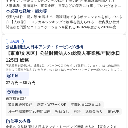
するインフラ企業 #ポテンシャル採用 仕事の内容 事務系総合職として、
人事総務、資源海外、事業企画、営業などの業務に従事していただきま
す。 【業務内容の一例】■所属事業部の勤労業務 ■海外に関係する各種業
必要な経験・能力等
務 ■営業部門の企画スタッフ、ルート営業 【キャリアパス】入社後の配属
必要な経験・能力等 ★当社でご活躍期待できるポテンシャルを有している
ポジションで一定期間ご活躍頂いた後、本人の適性及び将来のキャリアを
方 【人物像】・ロジカルシンキングで物事を捉えられる ・社内及び社外
鑑みてジョブローテーションを行います。 【育成】OJTでの現場育成や研
関係者と円滑なコミュニケーションを図れる ■2024年度から2026年度ま
修カリキュラムを通じて、Daigasグループの業務で必要となる知識につい
での3ヵ年を対象とする「Daigasグループ中期経営計画2026」を策定しま
て学んでいただきます。 募集職種 【第二新卒】事務系総合職 #関西を代
した。https://www.osakagas.co.jp/company/press/pr2024/1777576_564
表するインフラ企業 #ポテンシャル採用
正社員
72.html ■エネルギーセキュリティの不安定化や気候変動による自然災害の
公益財団法人日本アンチ・ドーピング機構
甚大化など、これまで以上に社会課題解決の重要性が高まっています。
「未来の日常」の創造に向けて持続可能な社会の実現に貢献してまいりま
【東京/文京区】公益財団法人の総務人事業務/年間休日
す。 学歴・資格 学歴：大学院 大学 語学力： 資格：
125日 総務
下記業務を部長1名、課長1名、メンバー2名で分担して遂行しています。 はじめは担当
者として業務を覚えていただき、ゆくゆくはリーダーやマネージャーポジションとして活
躍いただくことを期待しています。
月給
27万円～35万円
勤務地
東京都文京区
業界未経験歓迎
副業・WワークOK
年間休日120日以上
月平均残業時間20時間以内
転勤なし
英語
退職金あり
在宅OK
賞与あり
育休あり
完全週休2日制
交通費支給
土日祝休み
仕事の内容
食事補助あり
企業名 公益財団法人日本アンチ・ドーピング機構 求人名 【東京／文京