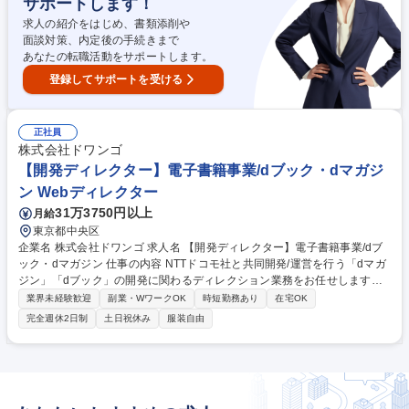
サポートします！
リ開発・運用の知識など、幅広く経験できる点も魅力です。 募集職種
【スマートフォンアプリ開発エンジニア】KADOKAWAグループ/リモート
求人の紹介をはじめ、書類添削や
可
面談対策、内定後の手続きまで
あなたの転職活動をサポートします。
登録してサポートを受ける
正社員
株式会社ドワンゴ
【開発ディレクター】電子書籍事業/dブック・dマガジ
ン Webディレクター
31万3750円以上
月給
東京都中央区
企業名 株式会社ドワンゴ 求人名 【開発ディレクター】電子書籍事業/dブ
ック・dマガジン 仕事の内容 NTTドコモ社と共同開発/運営を行う「dマガ
ジン」「dブック」の開発に関わるディレクション業務をお任せします。
★サイトアプリのUIだけでなく、配信のためのシステム改修のディレクシ
業界未経験歓迎
副業・WワークOK
時短勤務あり
在宅OK
ョンも行っていただきます。 ディレクターとして、課題抽出から開発進行
完全週休2日制
土日祝休み
服装自由
管理、検証まで一貫してお任せします。・課題抽出/UX検討/要求定義・開
発計画の策定／優先順位付け ・ステークホルダーを巻き込んだプロジェク
ト進行管理 ・エンジニア、デザイナーと連携した開発ディレクション ・
リリース前の検証・リリース後の効果測定等 上記業務の中から、ご経験や
希望、適正を鑑み業務をお任せします。 募集職種 【開発ディレクター】