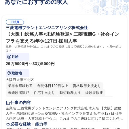
あなたにおすすめの求人
電子書籍事業/dブック・dマガジン
正社員
三菱電機プラントエンジニアリング株式会社
【大阪】総務人事<未経験歓迎> 三菱電機G・社会イン
フラを支える/年休127日 採用人事
総務・人事領域を中心に、これまでのご経験に応じて幅広くお任せします。 ＜具体的に
は＞
月給
29万5000円～33万5000円
勤務地
大阪府大阪市北区
業界未経験歓迎
年間休日120日以上
資格取得支援あり
未経験者歓迎
住宅手当あり
時短勤務あり
経験者歓迎
退職金あり
在宅OK
賞与あり
完全週休2日制
交通費支給
仕事の内容
駅近5分以内
土日祝休み
服装自由
寮・社宅あり
食事補助あり
企業名 三菱電機プラントエンジニアリング株式会社 求人名 【大阪】総務
人事＜未経験歓迎＞◇三菱電機G・社会インフラを支える/年休127日 仕事
の内容 総務・人事領域を中心に、これまでのご経験に応じて幅広くお任せ
します。 ＜具体的には＞ ・総務/人事労務（給与・社保・勤怠管理など）
必要な経験・能力等