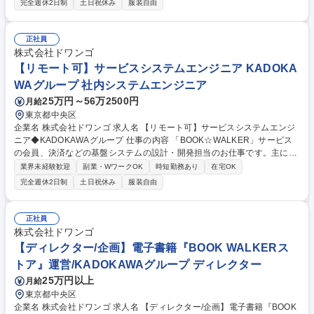
完全週休2日制
土日祝休み
服装自由
ビスのWeb・アプリのUIデザイン ■ユーザー行動データを踏まえたUIUX
改善改善提案 ■企画・要件に応じた画面設計（ワイヤー/プロトタイプ） ■
クリエイティブ制作（バナーなどのグラフィック）※できる範囲で ■PJT
正社員
進行における他部署との調整・コミュニケーション 【使用ツール】■デザ
株式会社ドワンゴ
イン：Figma,Photoshop,Illustrator ■マークアップ：Visual Studio Code,
【リモート可】サービスシステムエンジニア KADOKA
Git（コード理解があると尚可） 募集職種 【UIデザイナー】KADOKAWA
WAグループ 社内システムエンジニア
グループの電子書籍サービス/在宅勤務可
25万円～56万2500円
月給
東京都中央区
企業名 株式会社ドワンゴ 求人名 【リモート可】サービスシステムエンジ
ニア◆KADOKAWAグループ 仕事の内容 「BOOK☆WALKER」サービス
の会員、決済などの基盤システムの設計・開発担当のお仕事です。主に
「BOOK☆WALKER」サービスのアプリ開発、基盤システムの調査、要件
業界未経験歓迎
副業・WワークOK
時短勤務あり
在宅OK
定義、設計、プロジェクト管理業務を、 社内のエンジニア、ディレクタ
完全週休2日制
土日祝休み
服装自由
ー、デザイナーおよび開発協力会社と連携し行います。 ■担当プロダクト
・BOOK☆WALKER（Webアプリケーション、モバイルアプリケーション
向けAPI、運営向け各種ツール等） ・その他、関連する各種Webアプリケ
正社員
ーション 募集職種 【リモート可】サービスシステムエンジニア◆KADOK
株式会社ドワンゴ
AWAグループ
【ディレクター/企画】電子書籍『BOOK WALKERス
トア』運営/KADOKAWAグループ ディレクター
25万円以上
月給
東京都中央区
企業名 株式会社ドワンゴ 求人名 【ディレクター/企画】電子書籍『BOOK