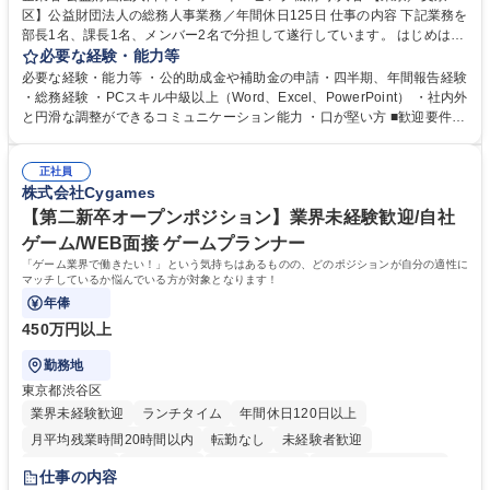
区】公益財団法人の総務人事業務／年間休日125日 仕事の内容 下記業務を
部長1名、課長1名、メンバー2名で分担して遂行しています。 はじめは担
当者として業務を覚えていただき、ゆくゆくはリーダーやマネージャーポ
必要な経験・能力等
ジションとして活躍いただくことを期待しています。 【総務・人事グルー
必要な経験・能力等 ・公的助成金や補助金の申請・四半期、年間報告経験
プの業務内容】 ・人事制度関連 ・採用活動 ・教育研修の企画、実行 ・勤
・総務経験 ・PCスキル中級以上（Word、Excel、PowerPoint） ・社内外
怠管理 ・官公庁への各種提出 ・法定の会議運営（評議員会、理事会） ・
と円滑な調整ができるコミュニケーション能力 ・口が堅い方 ■歓迎要件
コンプライアンス ・内部規程やルールの管理、整備、文書管理 ・契約関
・採用業務経験 ・英語に抵抗がない方 ・営業経験 学歴・資格 学歴：大学
連 ・衛生管理 ・防災関連・公的助成金の管理・オフィス、ファシリティ
院 大学 高専 短大 専修学校 高校 語学力： 資格：
管理 ・福利厚生関連 ・職員からの問合せ、相談対応 ・その他日常の総務
正社員
株式会社Cygames
業務全般 募集職種 【東京／文京区】公益財団法人の総務人事業務／年間
休日125日
【第二新卒オープンポジション】業界未経験歓迎/自社
ゲーム/WEB面接 ゲームプランナー
「ゲーム業界で働きたい！」という気持ちはあるものの、どのポジションが自分の適性に
マッチしているか悩んでいる方が対象となります！
年俸
450万円以上
勤務地
東京都渋谷区
業界未経験歓迎
ランチタイム
年間休日120日以上
月平均残業時間20時間以内
転勤なし
未経験者歓迎
住宅手当あり
経験者歓迎
完全週休2日制
インセンティブあり
仕事の内容