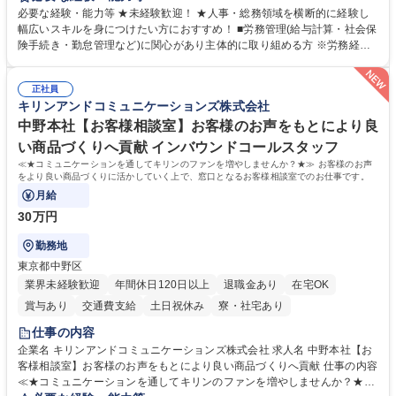
営を支えるゼネラリストをめざせます。 ・初期業務：労働時間管理、給与
必要な経験・能力等 ★未経験歓迎！ ★人事・総務領域を横断的に経験し
計算、社会保険対応、福利厚生管理、安全衛生、健康経営推進等をお任せ
幅広いスキルを身につけたい方におすすめ！ ■労務管理(給与計算・社会保
します。ご経験に応じて、休職者管理など、幅広く経験を積んでいただき
険手続き・勤怠管理など)に関心があり主体的に取り組める方 ※労務経験
ます。 ・将来的な広がり：総務・採用・教育・税務対応・経営企画等。
者は早期にご活躍いただけます。 ■チームで仕事を推進できる方■将来は
★メンバーがマンツーマンで丁寧に教えるため、ご経験が浅くても安心！
マネジメント職として活躍したい 【尚可】■人事、労務、採用、教育業務
幅広く経験を積みたい意欲がある方に最適な環境です。 募集職種 【総
正社員
のご経験 ■労務管理（給与計算・社会保険手続き・勤怠管理など）の経験
キリンアンドコミュニケーションズ株式会社
務・人事】未経験歓迎/日立グループ/組織運営を支えるゼネラリストを目
■衛生管理者の資格をお持ちの方 学歴・資格 学歴：大学院 大学 高専 短大
指す
専修学校 高校 語学力： 資格：
中野本社【お客様相談室】お客様のお声をもとにより良
い商品づくりへ貢献 インバウンドコールスタッフ
≪★コミュニケーションを通してキリンのファンを増やしませんか？★≫ お客様のお声
をより良い商品づくりに活かしていく上で、窓口となるお客様相談室でのお仕事です。
月給
30万円
勤務地
東京都中野区
業界未経験歓迎
年間休日120日以上
退職金あり
在宅OK
賞与あり
交通費支給
土日祝休み
寮・社宅あり
仕事の内容
企業名 キリンアンドコミュニケーションズ株式会社 求人名 中野本社【お
客様相談室】お客様のお声をもとにより良い商品づくりへ貢献 仕事の内容
≪★コミュニケーションを通してキリンのファンを増やしませんか？★≫