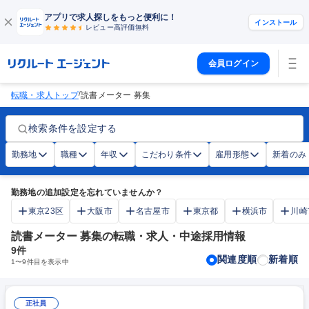
アプリで求人探しをもっと便利に！
インストール
レビュー高評価
無料
会員ログイン
/
転職・求人トップ
読書メーター 募集
検索条件を設定する
勤務地
職種
年収
こだわり条件
雇用形態
新着のみ
勤務地の追加設定を忘れていませんか？
東京23区
大阪市
名古屋市
東京都
横浜市
川崎
読書メーター 募集の転職・求人・中途採用情報
9
件
関連度順
新着順
1
〜
9
件目を表示中
正社員