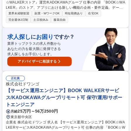
☆WALKERストア』運営/KADOKAWAグループ 仕事の内容 「BOOK☆WA
LKER」のストア、アプリにおける新しい機能の企画・要件定義、データ
分析と改善、デザインの進行管理等。自社・外部含めデザイナーやエンジ
業界未経験歓迎
副業・WワークOK
時短勤務あり
在宅OK
ニア等と連携、サービスの設計・開発・成長を担います。 ◎電子書籍スト
完全週休2日制
土日祝休み
服装自由
ア「BOOK☆WALKER」は、ライトノベル品揃えトップクラス、配信作品
は70万点、出版社数は1,000社以上を誇ります。マンガ/ライトノベル/小
説/実用書等、様々なジャンルを網羅するプラットフォームへと成長を遂げ
求人探し
お困り
に
ですか？
ています。◎KADOKAWAグループで安定性抜群。デジタル戦略子会社と
業界トップクラスの求人件数から
して、KADOKAWAのデジタルエンタメコンテンツを支えています。◎本
あなたの力を最大限に発揮できる
やコミックライトノベルに関心ある方にはお薦めです。 募集職種 【ディ
求人探しをお手伝いします。
レクター/企画】電子書籍『BOOK☆WALKERストア』運営/KADOKAWA
グループ
アドバイザーに相談する
正社員
株式会社ドワンゴ
【サービス運用エンジニア】BOOK WALKERサービ
ス/KADOKAWAグループ/リモート可 保守/運用/サポー
トエンジニア
25万円～56万2500円
月給
東京都中央区
企業名 株式会社ドワンゴ 求人名 【サービス運用エンジニア】BOOK☆WA
LKERサービス/KADOKAWAグループ/リモート可 仕事の内容 「BOOK☆W