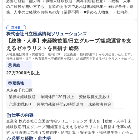
・採用・教育研修 ・福利厚生運用 など ※基本的には事務所勤務ですが、
必要な経験・能力等 ＜職種未経験歓迎・業界未経験歓迎＞ ～総務、人事
採用や教育等の業務内容により、関西圏以外への日帰り・宿泊を伴う国内
のご経験が無い方でも、意欲のある方であれば未経験OK～ ■歓迎条件：総
出張もございます。 ※担当業務を持ちつつ、お互いに助け合いながら、総
務、人事のご経験をお持ちの方（業界不問） ■求める人物像：・社内外の
務部という組織として協力しながら進める体制です。 募集職種 【大阪】
関係各部門との調整を率先して行い、業務を円滑に遂行できる協調性やコ
総務人事＜未経験歓迎＞◇三菱電機G・社会インフラを支える/年休127日
ミュニケーション能力を持っている方 ・人事総務領域に興味がありゼネラ
正社員
リスト志向をお持ちの方 学歴・資格 学歴：大学院 大学 語学力： 資格：
株式会社日立医薬情報ソリューションズ
【総務・人事】未経験歓迎/日立グループ/組織運営を支
えるゼネラリストを目指す 総務
入社直後は労務（労務管理・給与計算・安全衛生・福利厚生等）からお任せいたします。
将来は総務・採用・教育業務へ守備範囲を広げ、組織運営を支えるゼネラリストをめざせ
ます。
月給
27万7000円以上
勤務地
東京都千代田区
業界未経験歓迎
年間休日120日以上
資格取得支援あり
介護休暇あり
月平均残業時間20時間以内
未経験者歓迎
住宅手当あり
時短勤務あり
退職金あり
在宅OK
賞与あり
仕事の内容
育休あり
完全週休2日制
交通費支給
土日祝休み
寮・社宅あり
企業名 株式会社日立医薬情報ソリューションズ 求人名 【総務・人事】未
経験歓迎/日立グループ/組織運営を支えるゼネラリストを目指す 仕事の内
容 入社直後は労務（労務管理・給与計算・安全衛生・福利厚生等）からお
任せいたします。将来は総務・採用・教育業務へ守備範囲を広げ、組織運
必要な経験・能力等