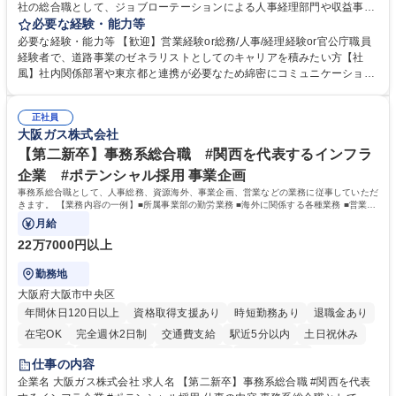
社の総合職として、ジョブローテーションによる人事経理部門や収益事業
等のフロント部門の部署等幅広い部署での業務をお任せいたします。研修
必要な経験・能力等
制度やキャリア支援が充実しております！ ※下記業務詳細 【業務詳細】■
必要な経験・能力等 【歓迎】営業経験or総務/人事/経理経験or官公庁職員
管理部門：広報、人事、経理など当公社の運営に係る管理業務 ■収益部
経験者で、道路事業のゼネラリストとしてのキャリアを積みたい方【社
門：駐車場の新規開拓、管理運営、新宿駅西口広場の「イベントコーナ
風】社内関係部署や東京都と連携が必要なため綿密にコミュニケーション
ー」などの管理運営 ■道路部門：整備の急がれる骨格幹線道路や木造住宅
を図っています。 【業務の魅力】■幅広く携われる：総合職（事務）で
密集地域の特定整備路線の用地取得、道路に関する普及啓発事業、都内の
は、駐車場の管理運営や道路用地の取得、公益財団法人の中枢を担う管理
道路施設や道路工事現場の見学ツアー事業 ※入社後は上記いずれかの部門
正社員
部門など多岐に渡る業務を経験できます。 ■様々なプロジェクト：駐車場
大阪ガス株式会社
へ配属。※業務内容変更の範囲：会社の定める業務 募集職種 【都庁グル
事業の他、新宿駅西口広場内に設置された照明を兼ねた広告「ブライトサ
ープ】総合職（事務）◇残業月平均9時間未満／有給年平均16日取得
イン」の管理運営を行うなど、事業収益を生み出す活動を積極的に行って
【第二新卒】事務系総合職 #関西を代表するインフラ
います。 学歴・資格 学歴：大学院 大学 高専 短大 専修学校 高校 語学力：
企業 #ポテンシャル採用 事業企画
資格：
事務系総合職として、人事総務、資源海外、事業企画、営業などの業務に従事していただ
きます。 【業務内容の一例】■所属事業部の勤労業務 ■海外に関係する各種業務 ■営業部
門の企画スタッフ、ルート営業
月給
22万7000円以上
勤務地
大阪府大阪市中央区
年間休日120日以上
資格取得支援あり
時短勤務あり
退職金あり
在宅OK
完全週休2日制
交通費支給
駅近5分以内
土日祝休み
服装自由
第二新卒歓迎
寮・社宅あり
食事補助あり
仕事の内容
企業名 大阪ガス株式会社 求人名 【第二新卒】事務系総合職 #関西を代表