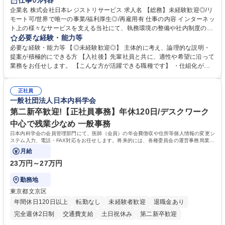
仕事の内容
完全週休2日制
交通費支給
駅近5分以内
土日祝休み
服装自由
企業名 株式会社日本レジストリサービス 求人名 【総務】未経験歓迎◎/リ
モート可/世界で唯一の事業/福利厚生◎/再雇用有 仕事の内容 インターネッ
ト上の様々なサービスを支える当社にて、執務環境の整備や社内制度の検
討、イベント運営などの幅広い業務を担当し、間接的に会社の生産性向上
必要な経験・能力等
や成長に貢献している部署です。 会社の全メンバーが安心して長く成果を
必要な経験・能力等 【◎未経験歓迎◎】 主体的に考え、論理的な説明・
発揮できる環境を整えるために、毎日のメンテナンスや維持管理に加え、
提案が積極的にできる方 【入社後】先輩社員と共に、適性や希望に沿って
新たな施策検討を積極的に行っていただき、会社全体を巻き込み課題解決
業務をお任せします。 【こんな方が活躍できる職種です】 ・仕組化が好
を推進。 ・オフィス運営：執務環境の整備・物品管理・社内規定整備/改
き/得意・協働の姿勢を持っている・優先順位付け、マルチタスクが得意・
善・イベント企画/運営・非常時の対応 など、本人の希望や適性によって
様々な立場で物事を考えられる・定型業務だけでなく突発的な出来事にも
幅広い業務の体得が可能で、多様なキャリアパスを描くことも可能です。
正社員
対処できる・新しいことに興味関心がある 【魅力】■自己啓発支援：資格
一般社団法人日本内科学会
募集職種 【総務】未経験歓迎◎/リモート可/世界で唯一の事業/福利厚生◎/
取得や通信教育など費用の80%（年間25万円まで）を補助 ■住宅手当：家
再雇用有
賃の50%（月額7万円まで）を補助 学歴・資格 学歴：大学院 大学 語学
第二新卒歓迎!【正社員事務】年休120日/デスクワーク
力： 資格：
中心で残業少なめ 一般事務
日本内科学会の会員管理部門にて、医師（会員）の年会費徴収や住所等個人情報の変更シ
ステム入力、電話・FAX対応をお任せします。将来的には、各種委員会の運営事務局業務
などにも幅広く携わっていただきます。
月給
23万円～27万円
勤務地
東京都文京区
年間休日120日以上
転勤なし
未経験者歓迎
退職金あり
完全週休2日制
交通費支給
土日祝休み
第二新卒歓迎