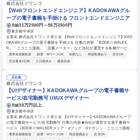
株式会社ドワンゴ
【Webフロントエンドエンジニア】KADOKAWAグル
ープの電子書籍を手掛ける フロントエンドエンジニア
31万2500円～56万2500円
月給
東京都中央区
企業名 株式会社ドワンゴ 求人名 【Webフロントエンドエンジニア】KAD
OKAWAグループの電子書籍を手掛ける 仕事の内容 「BOOK☆WALKE
R」「ニコニコ漫画」「読書メーター」など当社が運営する各種サービス
のフロントエンド領域担当のお仕事です。Webアプリエンジニアやデザイ
業界未経験歓迎
副業・WワークOK
転勤なし
時短勤務あり
在宅OK
ナーなど協働し、改修・新規開発案件を行います。 ■担当プロダクト ・B
完全週休2日制
土日祝休み
服装自由
OOK☆WALKER ・ニコニコ漫画 ・読書メーター ・その他、ブックウォー
カー社の開発する各種Webサービス 募集職種 【Webフロントエンドエン
ジニア】KADOKAWAグループの電子書籍を手掛ける
正社員
株式会社ドワンゴ
【UIデザイナー】KADOKAWAグループの電子書籍サ
ービス/在宅勤務可 UI/UXデザイナー
30万円以上
月給
東京都中央区
企業名 株式会社ドワンゴ 求人名 【UIデザイナー】KADOKAWAグループ
の電子書籍サービス/在宅勤務可 仕事の内容 ■当社が運営する電子書籍サ
ービス（BOOK☆WALKERストア・dブック・dマガジン・ニコニコ漫画・
読書メーター等）におけるUIデザインを、上流（構想・要件整理）～下流
業界未経験歓迎
副業・WワークOK
時短勤務あり
在宅OK
（UI制作・検証）まで幅広くお任せします。 【担当領域】■電子書籍サー