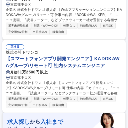
東京都中央区
企業名 株式会社ドワンゴ 求人名 【Webアプリケーションエンジニア】KA
DOKAWAグループ/リモート可 仕事の内容 「BOOK☆WALKER」「ニコ
ニコ漫画」「読書メーター」などブックウォーカー社が運営する各種サー
ビスのWebアプリケーションの設計・開発担当のお仕事です。 業務は各
業界未経験歓迎
副業・WワークOK
転勤なし
時短勤務あり
在宅OK
エンジニアはそれぞれ得意な技術領域を持ちつつ、コーディング/インフラ
完全週休2日制
土日祝休み
服装自由
構築/サービス改善など機能横断的に開発に参加しています。チームにより
モブプログラミングを実施しています。デザイナや運営などのエンジニア
以外のチームとも垣根なくサービスを改善していくため、職分にとらわれ
正社員
ず様々な挑戦ができます。 募集職種 【Webアプリケーションエンジニ
株式会社ドワンゴ
ア】KADOKAWAグループ/リモート可
【スマートフォンアプリ開発エンジニア】KADOKAW
Aグループ/リモート可 社内システムエンジニア
31万2500円以上
月給
東京都中央区
企業名 株式会社ドワンゴ 求人名 【スマートフォンアプリ開発エンジニ
ア】KADOKAWAグループ/リモート可 仕事の内容 「カドコミ」、「ニコ
ニコ漫画」、「読書メーター」などブックウォーカー社が運営する各種サ
ービスのスマートフォンネイティブアプリの設計・開発担当のお仕事で
業界未経験歓迎
副業・WワークOK
転勤なし
時短勤務あり
在宅OK
す。 業務は実装を主としますが、ディレクター／UI・UXデザイナー／サ
完全週休2日制
土日祝休み
服装自由
ービス運営担当などエンジニア以外のチームとも垣根なく、そして密にコ
ミュニケーションをとりながら、各アプリ／プロダクトをより良くするた
めに、仕様策定のフェーズから担当します。 スマートフォンアプリのUI・
求人探し
入社まで
から
UX、サービスグロース、各種課金ほか、サービス運営全般に関するアプ