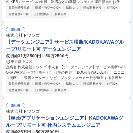
ALKER」サービスの会員、決済などの基盤システムの運用担当のお仕事
です。 主に「BOOK☆WALKER」サービスのアプリ開発、基盤システム
業界未経験歓迎
副業・WワークOK
転勤なし
時短勤務あり
在宅OK
の運用操作・調査業務を中心に、プロジェクト管理業務、小規模開発を、
完全週休2日制
土日祝休み
服装自由
社内ディレクタや担当する協力会社と連携し行います。 ■担当プロダクト
・BOOK☆WALKER（Webアプリケーション、モバイルアプリケーション
向けAPI、運営向け各種ツール等） ・その他、関連する各種Webアプリケ
正社員
ーション 募集職種 【サービス運用エンジニア】BOOK☆WALKERサービ
株式会社ドワンゴ
ス/KADOKAWAグループ/リモート可
【データエンジニア】サービス横断/KADOKAWAグル
ープ/リモート可 データエンジニア
31万2500円～56万2500円
月給
東京都中央区
企業名 株式会社ドワンゴ 求人名 【データエンジニア】サービス横断/KAD
OKAWAグループ/リモート可 仕事の内容 「BOOK☆WALKER」「ニコニ
コ漫画」「読書メーター」など、ブックウォーカー社が運営する各種サー
ビスのデータエンジニアとして、全サービスを横断するデータ基盤の開発
業界未経験歓迎
副業・WワークOK
転勤なし
時短勤務あり
在宅OK
や運用をお任せします。 【具体的な業務内容】 ・データ基盤開発…SQL,
完全週休2日制
土日祝休み
服装自由
Python等でのコーディング ・データ基盤設計書等のドキュメント作成…
ナレッジ蓄積や共有のためにConfluence等へドキュメントを残します ・
データ活用のための調査・実験…開発に着手する前に、複数手法の検討や
正社員
検証を重ねます 募集職種 【データエンジニア】サービス横断/KADOKAW
株式会社ドワンゴ
Aグループ/リモート可
【Webアプリケーションエンジニア】KADOKAWAグ
ループ/リモート可 社内システムエンジニア
25万円～56万2500円
月給