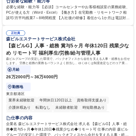
お客様のお声をより良い商品づくりに活かしていく上で、窓口となるお客
必要な経験・能力等
様相談室でのお仕事です。 日々お客様からいただくキリングループへのご
必要な経験・能力等 【必須】コールセンターやお客様相談室の業務経験、
意見を、企業活動に活かしています。お客様からの声に迅速かつ誠意をも
PCが使える方（Word・Excel）【働き方】在宅勤務・リモートワーク相
って対応、情報提供するとともにグループ内活動に反映しています。 【具
談可/月平均残業7～8時間程度 【入社後の研修】着任から1か月は電話対応
体的には】電話応対、メール、お手紙対応、ご指摘品調査報告書作成、有
のOJTを中心に実施し、電話対応に慣れた段階でメール・手紙のOJTを実
人チャットボット対応など。 【1日の対応件数】■電話：月間一人当たり
施する予定です。独り立ち以降もしっかりフォローする体制を整えていま
平均100件前後■メール・手紙：同上40件前後 募集職種 中野本社【お客様
正社員
すのでご安心ください。 【当社について】キリングループの広報機能を担
森ビルエステートサービス株式会社
相談室】お客様のお声をもとにより良い商品づくりへ貢献
う会社として、お客様との出会いを大切にし、磨き上げたホスピタリティ
を込めてコミュニケーションをとりながら広報関連業務を行っておりま
【森ビルG】人事・総務 賞与5ヶ月 年休120日 残業少な
す。 学歴・資格 学歴：大学院 大学 高専 短大 専修学校 高校 語学力： 資
め リモート可 福利厚生/労務/給与管理人事
格：
森ビルグループの安定した環境で、バックオフィスから会社を支える人事・総務をお任せ
します。 労務と総務の業務をバランスよく担当し、ゆくゆくは制度改定などのコア業務
にも挑戦できる、やりがいある環境です。
月給
26万2000円～36万4000円
勤務地
東京都港区
業界未経験歓迎
年間休日120日以上
資格取得支援あり
介護休暇あり
転勤なし
未経験者歓迎
時短勤務あり
経験者歓迎
退職金あり
在宅OK
賞与あり
育休あり
仕事の内容
完全週休2日制
交通費支給
長期歓迎
駅近5分以内
土日祝休み
企業名 森ビルエステートサービス株式会社 求人名 【森ビルG】人事・総
務◆賞与5ヶ月◆年休120日◆残業少なめ◆リモート可 仕事の内容 森ビル
グループの安定した環境で、バックオフィスから会社を支える人事・総務