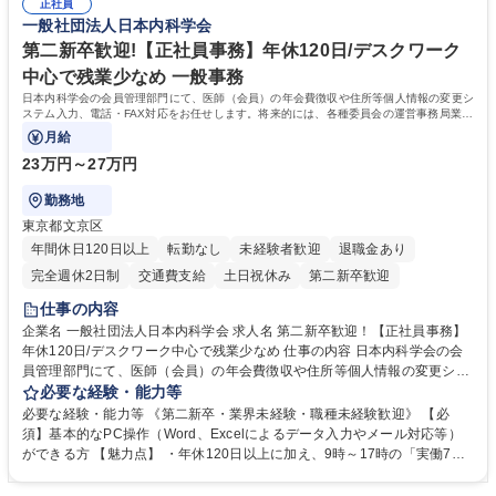
管理 ・福利厚生関連 ・職員からの問合せ、相談対応 ・その他日常の総務
正社員
一般社団法人日本内科学会
業務全般 募集職種 【東京／文京区】公益財団法人の総務人事業務／年間
休日125日
第二新卒歓迎!【正社員事務】年休120日/デスクワーク
中心で残業少なめ 一般事務
日本内科学会の会員管理部門にて、医師（会員）の年会費徴収や住所等個人情報の変更シ
ステム入力、電話・FAX対応をお任せします。将来的には、各種委員会の運営事務局業務
などにも幅広く携わっていただきます。
月給
23万円～27万円
勤務地
東京都文京区
年間休日120日以上
転勤なし
未経験者歓迎
退職金あり
完全週休2日制
交通費支給
土日祝休み
第二新卒歓迎
仕事の内容
企業名 一般社団法人日本内科学会 求人名 第二新卒歓迎！【正社員事務】
年休120日/デスクワーク中心で残業少なめ 仕事の内容 日本内科学会の会
員管理部門にて、医師（会員）の年会費徴収や住所等個人情報の変更シス
テム入力、電話・FAX対応をお任せします。将来的には、各種委員会の運
必要な経験・能力等
営事務局業務などにも幅広く携わっていただきます。 【会員管理・データ
必要な経験・能力等 《第二新卒・業界未経験・職種未経験歓迎》 【必
入力業務】 ・医師（会員）の住所変更、個人情報のシステム登録・更新
須】基本的なPC操作（Word、Excelによるデータ入力やメール対応等）
・年会費の徴収管理や入金データの照合確認 【問い合わせ対応】 ・会員
ができる方 【魅力点】 ・年休120日以上に加え、9時～17時の「実働7時
（医師）からの電話、FAX、ネット申請に伴う相談受付 ・複雑な案件のへ
間勤務」で残業も少なくワークライフバランスは抜群です。 【将来的な業
のエスカレーション・連携対応 募集職種 第二新卒歓迎！【正社員事務】
務（各種委員会運営）】 ・学会内における各種委員会のスケジュール調