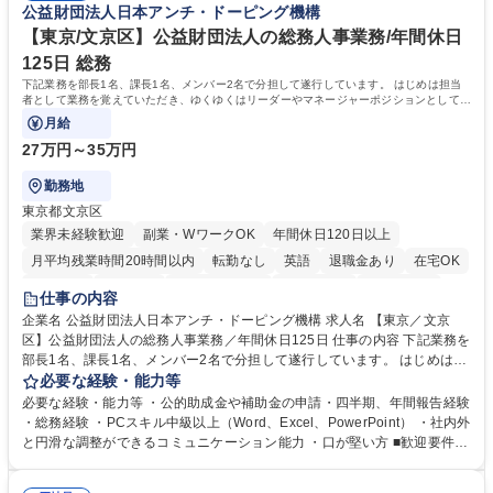
公益財団法人日本アンチ・ドーピング機構
【東京/文京区】公益財団法人の総務人事業務/年間休日
125日 総務
下記業務を部長1名、課長1名、メンバー2名で分担して遂行しています。 はじめは担当
者として業務を覚えていただき、ゆくゆくはリーダーやマネージャーポジションとして活
躍いただくことを期待しています。
月給
27万円～35万円
勤務地
東京都文京区
業界未経験歓迎
副業・WワークOK
年間休日120日以上
月平均残業時間20時間以内
転勤なし
英語
退職金あり
在宅OK
賞与あり
育休あり
完全週休2日制
交通費支給
土日祝休み
仕事の内容
食事補助あり
企業名 公益財団法人日本アンチ・ドーピング機構 求人名 【東京／文京
区】公益財団法人の総務人事業務／年間休日125日 仕事の内容 下記業務を
部長1名、課長1名、メンバー2名で分担して遂行しています。 はじめは担
当者として業務を覚えていただき、ゆくゆくはリーダーやマネージャーポ
必要な経験・能力等
ジションとして活躍いただくことを期待しています。 【総務・人事グルー
必要な経験・能力等 ・公的助成金や補助金の申請・四半期、年間報告経験
プの業務内容】 ・人事制度関連 ・採用活動 ・教育研修の企画、実行 ・勤
・総務経験 ・PCスキル中級以上（Word、Excel、PowerPoint） ・社内外
怠管理 ・官公庁への各種提出 ・法定の会議運営（評議員会、理事会） ・
と円滑な調整ができるコミュニケーション能力 ・口が堅い方 ■歓迎要件
コンプライアンス ・内部規程やルールの管理、整備、文書管理 ・契約関
・採用業務経験 ・英語に抵抗がない方 ・営業経験 学歴・資格 学歴：大学
連 ・衛生管理 ・防災関連・公的助成金の管理・オフィス、ファシリティ
院 大学 高専 短大 専修学校 高校 語学力： 資格：