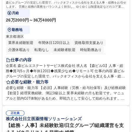
森ビルグループの安定した環境で、バックオフィスから会社を支える人事・総務をお任せ
します。 労務と総務の業務をバランスよく担当し、ゆくゆくは制度改定などのコア業務
にも挑戦できる、やりがいある環境です。
月給
26万2000円～36万4000円
勤務地
東京都港区
業界未経験歓迎
年間休日120日以上
資格取得支援あり
介護休暇あり
転勤なし
未経験者歓迎
時短勤務あり
経験者歓迎
退職金あり
在宅OK
賞与あり
育休あり
仕事の内容
完全週休2日制
交通費支給
長期歓迎
駅近5分以内
土日祝休み
企業名 森ビルエステートサービス株式会社 求人名 【森ビルG】人事・総
務◆賞与5ヶ月◆年休120日◆残業少なめ◆リモート可 仕事の内容 森ビル
グループの安定した環境で、バックオフィスから会社を支える人事・総務
をお任せします。 労務と総務の業務をバランスよく担当し、ゆくゆくは制
必要な経験・能力等
度改定などのコア業務にも挑戦できる、やりがいある環境です。 ■勤怠管
必要な経験・能力等 【必須】人事経験（労務・給与社保等）及び総務経験
理、給与計算、社会保険手続き、年末調整等の労務管理全般 ■入退社手続
【歓迎】経理実務経験、簿記3級以上 業界未経験の方も歓迎です。マニュ
き、社内規定の改定や人事制度改定などのコア業務 ■社内イベントの企画
アルと部内OJT体制があるため、即戦力として安心して始められます。
運営やその他総務業務全般 ※労務と総務を1：1の割合でお任せ。 入社後
【魅力・やりがい】森ビルGの安定基盤で労務から総務まで幅広く携われ
は部内のOJTを中心に、あなたの経験に合わせて不足している部分はいつ
ます。定型業務に留まらず、社内規定や人事制度の改定など会社のコア業
でも質問・相談できる環境が整っているため、安心して成長できます。 募
正社員
務に挑戦できるため、自身の成長と組織への貢献度をダイレクトに実感で
株式会社日立医薬情報ソリューションズ
集職種 【森ビルG】人事・総務◆賞与5ヶ月◆年休120日◆残業少なめ◆
きます。 残業少なめ、週1日リモート可など、ワークライフバランスを保
リモート可
ち長期活躍できる環境です。 「これまでの幅広い経験を活かし、長期的な
【総務・人事】未経験歓迎/日立グループ/組織運営を支
キャリアを築きたい」という前向きな意欲と挑戦を全力で応援します。 学