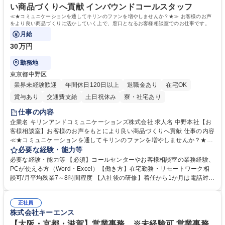
い商品づくりへ貢献 インバウンドコールスタッフ
≪★コミュニケーションを通してキリンのファンを増やしませんか？★≫ お客様のお声
をより良い商品づくりに活かしていく上で、窓口となるお客様相談室でのお仕事です。
月給
30万円
勤務地
東京都中野区
業界未経験歓迎
年間休日120日以上
退職金あり
在宅OK
賞与あり
交通費支給
土日祝休み
寮・社宅あり
仕事の内容
企業名 キリンアンドコミュニケーションズ株式会社 求人名 中野本社【お
客様相談室】お客様のお声をもとにより良い商品づくりへ貢献 仕事の内容
≪★コミュニケーションを通してキリンのファンを増やしませんか？★≫
お客様のお声をより良い商品づくりに活かしていく上で、窓口となるお客
必要な経験・能力等
様相談室でのお仕事です。 日々お客様からいただくキリングループへのご
必要な経験・能力等 【必須】コールセンターやお客様相談室の業務経験、
意見を、企業活動に活かしています。お客様からの声に迅速かつ誠意をも
PCが使える方（Word・Excel）【働き方】在宅勤務・リモートワーク相
って対応、情報提供するとともにグループ内活動に反映しています。 【具
談可/月平均残業7～8時間程度 【入社後の研修】着任から1か月は電話対応
体的には】電話応対、メール、お手紙対応、ご指摘品調査報告書作成、有
のOJTを中心に実施し、電話対応に慣れた段階でメール・手紙のOJTを実
人チャットボット対応など。 【1日の対応件数】■電話：月間一人当たり
施する予定です。独り立ち以降もしっかりフォローする体制を整えていま
平均100件前後■メール・手紙：同上40件前後 募集職種 中野本社【お客様
正社員
すのでご安心ください。 【当社について】キリングループの広報機能を担
株式会社キーエンス
相談室】お客様のお声をもとにより良い商品づくりへ貢献
う会社として、お客様との出会いを大切にし、磨き上げたホスピタリティ
を込めてコミュニケーションをとりながら広報関連業務を行っておりま
【大阪・京都・滋賀】営業事務 ※未経験可 営業事務