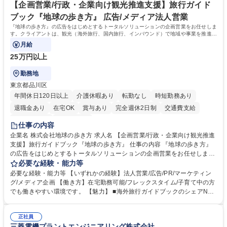
ール管理が出来る方。※将来的に他部署（営業部門、コーポレート部門）
【企画営業/行政・企業向け観光推進支援】旅行ガイド
へのジョブローテーションの可能性があります。 学歴・資格 学歴：大学
ブック『地球の歩き方』 広告/メディア法人営業
院 大学 語学力： 資格：宅地建物取引士
『地球の歩き方』の広告をはじめとするトータルソリューションの企画営業をお任せしま
す。クライアントは、観光（海外旅行、国内旅行、インバウンド）で地域や事業を推進し
たい国内外の行政や企業です。
月給
25万円以上
勤務地
東京都品川区
年間休日120日以上
介護休暇あり
転勤なし
時短勤務あり
退職金あり
在宅OK
賞与あり
完全週休2日制
交通費支給
駅近5分以内
土日祝休み
仕事の内容
企業名 株式会社地球の歩き方 求人名 【企画営業/行政・企業向け観光推進
支援】旅行ガイドブック『地球の歩き方』 仕事の内容 『地球の歩き方』
の広告をはじめとするトータルソリューションの企画営業をお任せしま
す。クライアントは、観光（海外旅行、国内旅行、インバウンド）で地域
必要な経験・能力等
や事業を推進したい国内外の行政や企業です。 【業務詳細】■『地球の歩
必要な経験・能力等 【いずれかの経験】法人営業/広告/PR/マーケティン
き方』は海外旅行ガイドブックのNo.1ブランドであり、国内旅行において
グ/メディア企画 【働き方】在宅勤務可能/フレックスタイム/子育て中の方
も牽引しております。観光推進支援においても、業界を牽引する意欲的な
でも働きやすい環境です。 【魅力】 ■海外旅行ガイドブックのシェアNo.1
取り組みが期待されています■インバウンドは、日本の地域の未来を担う
メディアとして、個人旅行文化の拡大と定着を担ってきたブランドに携わ
国策事業です。「GOOD LUCK TRIP」は、海外旅行ガイドブックと同様
ることが可能です。 ■国内旅行ガイドブックは立ち上げ間もない新規事業
に、インバウンドのトップブランドに成長しております■旅が業務であ
正社員
であり、「地球の歩き方」としてどう取り組むか、共に形を作るコアメン
三菱電機プラントエンジニアリング株式会社
り、日常です。旅好きにはこれ以上ない環境です 募集職種 【企画営業/行