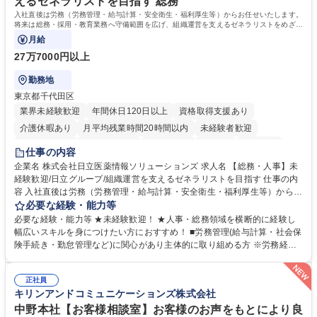
えるゼネラリストを目指す 総務
歴・資格 学歴：大学院 大学 高専 短大 専修学校 高校 語学力： 資格：日商
入社直後は労務（労務管理・給与計算・安全衛生・福利厚生等）からお任せいたします。
簿記検定1級 日商簿記検定2級 日商簿記検定3級
将来は総務・採用・教育業務へ守備範囲を広げ、組織運営を支えるゼネラリストをめざせ
ます。
月給
27万7000円以上
勤務地
東京都千代田区
業界未経験歓迎
年間休日120日以上
資格取得支援あり
介護休暇あり
月平均残業時間20時間以内
未経験者歓迎
住宅手当あり
時短勤務あり
退職金あり
在宅OK
賞与あり
仕事の内容
育休あり
完全週休2日制
交通費支給
土日祝休み
寮・社宅あり
企業名 株式会社日立医薬情報ソリューションズ 求人名 【総務・人事】未
経験歓迎/日立グループ/組織運営を支えるゼネラリストを目指す 仕事の内
容 入社直後は労務（労務管理・給与計算・安全衛生・福利厚生等）からお
任せいたします。将来は総務・採用・教育業務へ守備範囲を広げ、組織運
必要な経験・能力等
営を支えるゼネラリストをめざせます。 ・初期業務：労働時間管理、給与
必要な経験・能力等 ★未経験歓迎！ ★人事・総務領域を横断的に経験し
計算、社会保険対応、福利厚生管理、安全衛生、健康経営推進等をお任せ
幅広いスキルを身につけたい方におすすめ！ ■労務管理(給与計算・社会保
します。ご経験に応じて、休職者管理など、幅広く経験を積んでいただき
険手続き・勤怠管理など)に関心があり主体的に取り組める方 ※労務経験
ます。 ・将来的な広がり：総務・採用・教育・税務対応・経営企画等。
者は早期にご活躍いただけます。 ■チームで仕事を推進できる方■将来は
★メンバーがマンツーマンで丁寧に教えるため、ご経験が浅くても安心！
マネジメント職として活躍したい 【尚可】■人事、労務、採用、教育業務
幅広く経験を積みたい意欲がある方に最適な環境です。 募集職種 【総
正社員
のご経験 ■労務管理（給与計算・社会保険手続き・勤怠管理など）の経験
キリンアンドコミュニケーションズ株式会社
務・人事】未経験歓迎/日立グループ/組織運営を支えるゼネラリストを目
■衛生管理者の資格をお持ちの方 学歴・資格 学歴：大学院 大学 高専 短大
指す
専修学校 高校 語学力： 資格：
中野本社【お客様相談室】お客様のお声をもとにより良