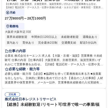
す。 学歴・資格 学歴：大学院 大学 高専 短大 専修学校 高校 語学力： 資
【仕事内容】大阪営業所、京都営業所、滋賀営業所いずれかにて営業事務をお任せ。
格：
【詳細】電話応対・データ入力・伝票や見積の作成・カタログ送付・来客対応・営業所内
で発生する事務業務や業務改善をお任せ。
月給
27万9000円～28万1000円
勤務地
大阪府大阪市淀川区
業界未経験歓迎
年間休日120日以上
未経験者歓迎
退職金あり
賞与あり
育休あり
完全週休2日制
交通費支給
駅近5分以内
土日祝休み
仕事の内容
企業名 株式会社キーエンス 求人名 【大阪・京都・滋賀】営業事務 ※未経
験可 仕事の内容 【仕事内容】大阪営業所、京都営業所、滋賀営業所いず
れかにて営業事務をお任せ。 【詳細】電話応対・データ入力・伝票や見積
の作成・カタログ送付・来客対応・営業所内で発生する事務業務や業務改
必要な経験・能力等
善をお任せ。 【教育制度】ご入社後、育成担当とペアになりながらOJTに
必要な経験・能力等 【必須】■協調性を持って業務推進出来る方 ■改善案
て業務を覚えていただくことが可能です。業務システムがきちんと構築さ
を出しながら、主体的に業務を進めて行ける方 【過去のご入社事例】人材
れているため、スムーズに仕事に慣れることができる環境です。また、
派遣業界や保育業界等、メーカー以外、営業事務未経験者の入社実績有
「チームで成果を出す文化」があり、良いやり方を積極的に共有しながら
【当社の事務職について】単なる事務ではなく主体性を発揮したサポート
常に改善を目指す風土のため、安心して業務に取り組んでいただけます。
により、キーエンスの付加価値向上に貢献します。ベースの定型業務に加
募集職種 【大阪・京都・滋賀】営業事務 ※未経験可
正社員
えて、お客様や社員の状況に合わせ、能動的なサポート、改善の動きも期
株式会社日本レジストリサービス
待され。組織を支えるスペシャリストとして、チームに貢献し、結果的に
社員から頼られる存在になることができます。平均19:30の退勤以降の業
【総務】未経験歓迎 /リモート可/世界で唯一の事業/福