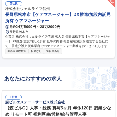
正社員
株式会社ウェルライフ信州
長野県松本市【ケアマネージャー】DX推進/施設内託児
所有 ケアマネージャー
24万5000円～28万2000円
月給
長野県松本市
企業名 株式会社ウェルライフ信州 求人名 長野県松本市【ケアマネージャ
ー】DX推進/施設内託児所有 仕事の内容 複合福祉施設を運営する当社に
て、居宅介護支援事業所でのケアマネージャー業務をお任せいたします。
全社でDX化を推進し、見守りシステム等の導入をはじめ、業務の効率化
業界未経験歓迎
転勤なし
退職金あり
を進めている働きやすい環境です。 ■居宅介護支援事業所におけるケアプ
ラン作成■ケアマネジメント業務全般■その他居宅介護支援業務■記録の効
率化やケアプランのAI作成等を推進しているため、サポート体制が充実し
ています。パソコン操作が苦手な方でも問題なく対応できる環境が整って
います。■施設内に託児所や学習支援室を完備しており、社員割引で利用
あなたにおすすめの求人
が可能です。子育て中の方も安心です。【業務内容の変更範囲】当社の指
定する業務 募集職種 長野県松本市【ケアマネージャー】DX推進/施設内託
児所有
正社員
森ビルエステートサービス株式会社
【森ビルG】人事・総務 賞与5ヶ月 年休120日 残業少な
め リモート可 福利厚生/労務/給与管理人事