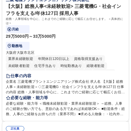
バーとして活躍いただきます。 学歴・資格 学歴：大学院 大学 語学力： 資
政・企業向け観光推進支援】旅行ガイドブック『地球の歩き方』
格：
【大阪】総務人事<未経験歓迎> 三菱電機G・社会イン
フラを支える/年休127日 採用人事
総務・人事領域を中心に、これまでのご経験に応じて幅広くお任せします。 ＜具体的に
は＞
月給
29万5000円～33万5000円
勤務地
大阪府大阪市北区
業界未経験歓迎
年間休日120日以上
資格取得支援あり
未経験者歓迎
住宅手当あり
時短勤務あり
経験者歓迎
退職金あり
在宅OK
賞与あり
完全週休2日制
交通費支給
仕事の内容
駅近5分以内
土日祝休み
服装自由
寮・社宅あり
食事補助あり
企業名 三菱電機プラントエンジニアリング株式会社 求人名 【大阪】総務
人事＜未経験歓迎＞◇三菱電機G・社会インフラを支える/年休127日 仕事
の内容 総務・人事領域を中心に、これまでのご経験に応じて幅広くお任せ
します。 ＜具体的には＞ ・総務/人事労務（給与・社保・勤怠管理など）
必要な経験・能力等
・採用・教育研修 ・福利厚生運用 など ※基本的には事務所勤務ですが、
必要な経験・能力等 ＜職種未経験歓迎・業界未経験歓迎＞ ～総務、人事
採用や教育等の業務内容により、関西圏以外への日帰り・宿泊を伴う国内
のご経験が無い方でも、意欲のある方であれば未経験OK～ ■歓迎条件：総
出張もございます。 ※担当業務を持ちつつ、お互いに助け合いながら、総
務、人事のご経験をお持ちの方（業界不問） ■求める人物像：・社内外の
務部という組織として協力しながら進める体制です。 募集職種 【大阪】
関係各部門との調整を率先して行い、業務を円滑に遂行できる協調性やコ
総務人事＜未経験歓迎＞◇三菱電機G・社会インフラを支える/年休127日
ミュニケーション能力を持っている方 ・人事総務領域に興味がありゼネラ
正社員
リスト志向をお持ちの方 学歴・資格 学歴：大学院 大学 語学力： 資格：