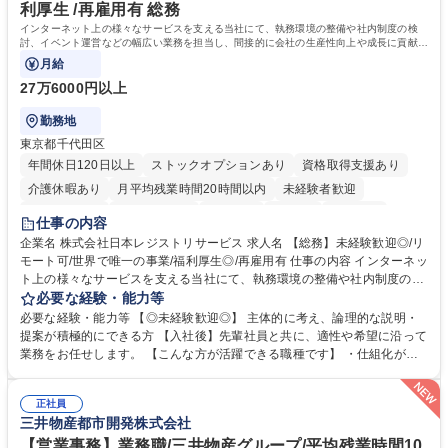
務の持ち帰りも禁止されており、メリハリのある働き方となります。 学
利厚生 /再雇用有 総務
歴・資格 学歴：大学院 大学 高専 短大 語学力： 資格：
インターネット上の様々なサービスを支える当社にて、執務環境の整備や社内制度の検
討、イベント運営などの幅広い業務を担当し、間接的に会社の生産性向上や成長に貢献し
ている部署です。
月給
27万6000円以上
勤務地
東京都千代田区
年間休日120日以上
ストックオプションあり
資格取得支援あり
介護休暇あり
月平均残業時間20時間以内
未経験者歓迎
住宅手当あり
時短勤務あり
研修あり
在宅OK
賞与あり
仕事の内容
完全週休2日制
交通費支給
駅近5分以内
土日祝休み
服装自由
企業名 株式会社日本レジストリサービス 求人名 【総務】未経験歓迎◎/リ
モート可/世界で唯一の事業/福利厚生◎/再雇用有 仕事の内容 インターネッ
ト上の様々なサービスを支える当社にて、執務環境の整備や社内制度の検
討、イベント運営などの幅広い業務を担当し、間接的に会社の生産性向上
必要な経験・能力等
や成長に貢献している部署です。 会社の全メンバーが安心して長く成果を
必要な経験・能力等 【◎未経験歓迎◎】 主体的に考え、論理的な説明・
発揮できる環境を整えるために、毎日のメンテナンスや維持管理に加え、
提案が積極的にできる方 【入社後】先輩社員と共に、適性や希望に沿って
新たな施策検討を積極的に行っていただき、会社全体を巻き込み課題解決
業務をお任せします。 【こんな方が活躍できる職種です】 ・仕組化が好
を推進。 ・オフィス運営：執務環境の整備・物品管理・社内規定整備/改
き/得意・協働の姿勢を持っている・優先順位付け、マルチタスクが得意・
善・イベント企画/運営・非常時の対応 など、本人の希望や適性によって
様々な立場で物事を考えられる・定型業務だけでなく突発的な出来事にも
幅広い業務の体得が可能で、多様なキャリアパスを描くことも可能です。
正社員
対処できる・新しいことに興味関心がある 【魅力】■自己啓発支援：資格
三井物産都市開発株式会社
募集職種 【総務】未経験歓迎◎/リモート可/世界で唯一の事業/福利厚生◎/
取得や通信教育など費用の80%（年間25万円まで）を補助 ■住宅手当：家
再雇用有
賃の50%（月額7万円まで）を補助 学歴・資格 学歴：大学院 大学 語学
【営業事務】業務職/三井物産グループ/平均残業時間10