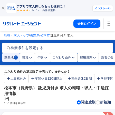
アプリで求人探しをもっと便利に！
インストール
レビュー高評価
無料
会員ログイン
/
/
/
転職・求人トップ
長野県
松本市
託児所付き 求人
検索条件を設定する
勤務地
職種
年収
こだわり条件
雇用形態
新着のみ
1
こだわり条件の追加設定を忘れていませんか？
土日祝休み
年間休日120日以上
完全週休2日制
学歴不問
松本市（長野県） 託児所付き 求人の転職・求人・中途採
用情報
1
件
関連度順
新着順
1
〜
1
件目を表示中