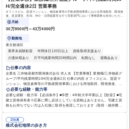
力： 資格：
H/完全週休2日 営業事務
オフィスビル、賃貸マンション、物流倉庫等の不動産開発事業における用地取得、開発推
進、賃貸運営、売却、仲介・活用提案等を行う営業部門において事務業務を担当いただき
ます。
月給
30万9500円～43万4000円
勤務地
東京都港区
業界未経験歓迎
年間休日120日以上
資格取得支援あり
介護休暇あり
月平均残業時間20時間以内
転勤なし
退職金あり
在宅OK
賞与あり
育休あり
完全週休2日制
交通費支給
仕事の内容
駅近5分以内
土日祝休み
寮・社宅あり
企業名 三井物産都市開発株式会社 求人名 【営業事務】業務職/三井物産グ
ループ/平均残業時間10H/完全週休2日 仕事の内容 オフィスビル、賃貸マ
ンション、物流倉庫等の不動産開発事業における用地取得、開発推進、賃
貸運営、売却、仲介・活用提案等を行う営業部門において事務業務を担当
必要な経験・能力等
いただきます。 【詳細】・契約書管理、契約書製本、捺印対応、ファイリ
必要な経験・能力等 【必須条件】■学歴：4年制大学卒業以上【歓迎】■宅
ング、登記簿取得、調書取得・支払業務（各種費用支払、支払管理、請
建士資格保有者※応募に際し必須としている資格はありません。宅建士資
求・支払データ登録、取引先マスター申請対応）・予算作成及び予実管
格をお持ちでない方は入社後に取得を推奨しております（取得・維持費用
理・各種稟議書、報告書作成業務・各種台帳管理、交際費・会議費支払報
の一部補助あり） 【求める人物像】 ・向学心豊かで、主体的に行動でき
告書作成及び月次管理・部内総務庶務全般 など※※配属先によっては上記
る方。 ・社内外の多様な関係者と協調して業務を進められるコミュニケー
の他に担当頂く業務が発生する場合があります。 募集職種 【営業事務】
正社員
ション力がある方。 ・チャレンジを厭わず、粘り強く業務に取り組める
株式会社地球の歩き方
業務職/三井物産グループ/平均残業時間10H/完全週休2日
方。多様な関係者と謙虚に信頼関係を構築でき、期限を意識したスケジュ