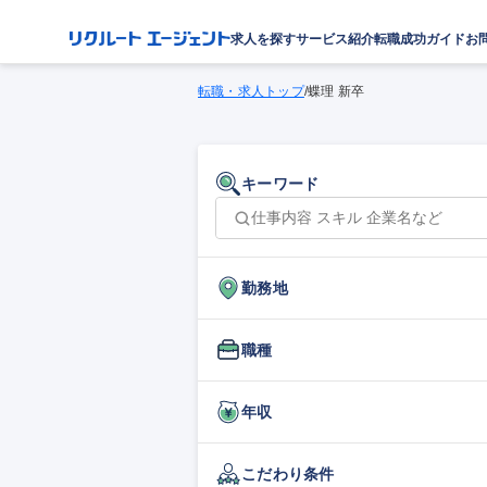
求人を探す
サービス紹介
転職成功ガイド
お
転職・求人トップ
/
蝶理 新卒
キーワード
勤務地
職種
年収
こだわり条件