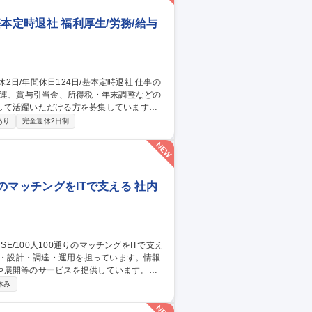
基本定時退社 福利厚生/労務/給与
関連、賞与引当金、所得税・年末調整などの
して活躍いただける方を募集しています。
ます。 ■給与・賞与管理業務■所得税対
あり
完全週休2日制
き・管理 ■人事システムの運用・管理■出
りのマッチングをITで支える 社内
や展開等のサービスを提供しています。
社内用IaaS/SaaS/Idpの設計/構築/運
休み
増床に伴うIT設備の設計、構築、運用保守
ークあふれる“会社”を創る」ために「いつ