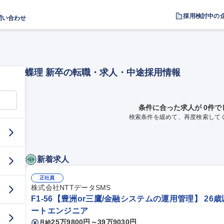
採用検討中の
問い合わせ
蝶理 新卒の転職・求人・中途採用情報
条件に合った求人が 0件で
検索条件を緩めて、再度検索して
新着求人
正社員
株式会社NTTデータSMS
F1-56【豊洲or三鷹/金融システムの運用管理】 26
ートエンジニア
25万9800円～39万9030円
月給