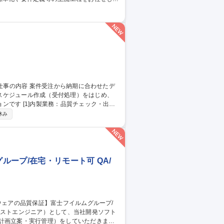
 【対象アプリ】・当社が提供するシングルサ
社内SE
スケジュール作成（受付処理）をはじめ、
ェック・出荷
ントロール：月150～350件の進捗管理 ・顧
休み
元化 募集職種 【発送オペ
ープ/在宅・リモート可 QA/
計画立案・実行管理）をしていただきま