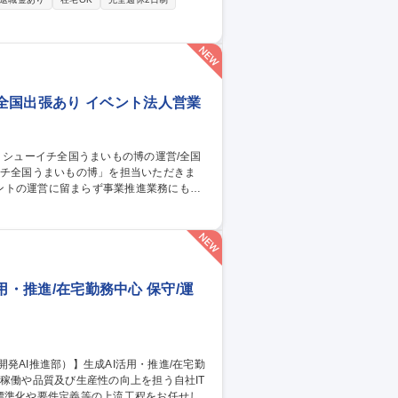
機器の正しい使い方説明/建具の調整といっ
をサポート：顧客データ/生成AIを組み合わせた
全国出張あり イベント法人営業
ントの運営に留まらず事業推進業務にも携
ト実施の機会を獲得するための業務 3.イベ
集職種 【百貨店催事】
活用・推進/在宅勤務中心 保守/運
標準化や要件定義等の上流工程をお任せしま