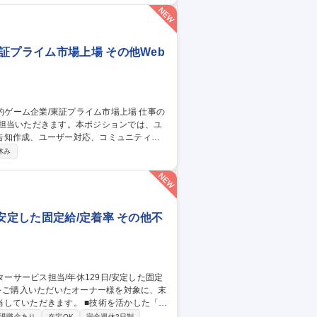
川駅/生産技術】
証プライム市場上場 その他Web
ご担当いただきます。本ポジションでは、ユ
告知作成、ユーザー対応、コミュニティ運
休み
との継続的な関係構築およびサービス品質
安定した固定給/定着率 その他不
す。 ■技術を活かした「住
た最適なメンテナンス計画をオーナー様に
退職金あり
在宅OK
完全週休2日制