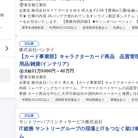
東京都江東区
企業名 株式会社ＮＴＴデータＳＭＳ 求人名 F1-56【豊洲or三鷹/金融システムの運用管理】★26歳以下限定未経験
日制
可★ 仕事の内容 JAバンクで使われているオンライン勘定系システム（金融勘定システム）の運用管理オペレータ
ーをお任せいたします。 【業務内容詳細】 ■マシンオペレーション、監視、インシデント対応 ■システム開発に伴
し
う運用受け入れ推進 ■改善活動、各種報告書作成 【業務の魅力】 IT
業界未経験歓迎
年間休日120日以上
資格取得支援あり
転勤なし
退職
を担当することができます。 募集職種 F1-56【豊洲
正社員
株式会社バンダイ
【カード事業部】キャラクターカード商品 品質管理
用品/雑貨/インテリア)
31万5000円～40万円
月給
東京都台東区
企業名 株式会社バンダイ 求人名 【カード事業部】キャラクターカード商品 品質管理担当★シェア拡大中 仕事の
内容 トレーディングカードゲーム、アーケードカードゲームの品質管理を担当いた
業務 カード商品を中心に大手印刷会社や国内外のメーカーと連携し仕
向上、持続性向上に向けた各種取組み 募集職種 【カード事業部】キャラクターカード商品 品質管理担当★シェア
年間休日120日以上
資格取得支援あり
時短勤務あり
退職金あり
在宅
拡大中
正社員
サントリーパブリシティサービス株式会社
IT総務 サントリーグループの現場とITをつなぐ架け
ム