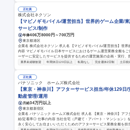
輩に同行し、全国の工場を訪問します。 ＜業務の変更範囲：当社の定める業務＞ 募集職種 【品
◆設備導入企画担当◆年休127日/リモートOK/第二新卒歓迎
正社員
株式会社ネクソン
【マビノギモバイル/運営担当】世界的ゲーム企業/東
サービス/制作
406万8000円～700万円
年俸
東京都港区
企業名 株式会社ネクソン 求人名 【マビノギモバイル/運営担当】世界的ゲーム企業/東証プライム市場上場 仕事の
内容 マビノギモバイル日本サービスにおけるゲーム運営業務全般を
ーザーに安定したサービスを提供するための運営施策の企画・実行、
営 など、Liveサービス運営に関わる幅広い業務をご担当いただきます。 また、ゲーム内イベントと連動したSNS
業界未経験歓迎
年間休日120日以上
転勤なし
完全週休2日制
土日祝
施策やユーザーコミュニケーションの企画・運営を通じて、ユーザー
向上を推進していただきます。 募集職種 【マビノギモバイル/運営担当】世界的ゲーム企業/東証プライム市場上
場
正社員
パナソニック ホームズ株式会社
【東京・神奈川】アフターサービス担当/年休129日/
動産管理/運用
34万円以上
月給
東京都新宿区
企業名 パナソニック ホームズ株式会社 求人名 【東京・神奈川】アフターサービス担当/年休129日/安定した固定
給/定着率◎ 仕事の内容 当社住宅（戸建て・アパート・マンション）をご購入いただいたオーナー様を対象に、末
永く安心してお住まいいただくためのアフターサービス業務全般を担当していただきま
まいの資産価値」の維持・向上：専門知識を活かし、経年変化に応じ
業界未経験歓迎
年間休日120日以上
資格取得支援あり
時短勤務あり