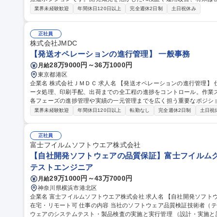
す。 ・社内アプリケーションに対するユーザーからの問い合わせ対応 ・アカウント発行 ・定期メンテナンス対応
業界未経験歓迎
年間休日120日以上
完全週休2日制
土日祝休み
（定期リリースは2か月に1回程度、土曜日に実施）・ISMS推進活動
インオンシステム ・社内利用の生成AIを活用したオンラインサービス など 募集職種 【コーポレートIT/
（開発AI推進部）】生成AI活用・推進/在宅勤務中心
正社員
株式会社JMDC
【発送オペレーションの進行管理】 一般事務
28万9000円～36万1000円
月給
東京都港区
企業名 株式会社ＪＭＤＣ 求人名 【発送オペレーションの進行管理】 仕事の内容 案件受注から納期に合わせたデ
ータ処理、印刷手配、出荷までの全工程の進捗をコントロール。作業
各フェーズの進捗管理や実績の一元管理までを広く担う重要なポジションです [1]内製業務：品質チ
対応・資材管理 [2]外注業務：発注進行 [3]進行管理・事務： ・案件コ
業界未経験歓迎
年間休日120日以上
転勤なし
完全週休2日制
土日祝
客対応：納品書等作成、連絡、問い合わせ ・クロージング：実績・書類管理、データ一
レーションの進行管理】
正社員
富士フイルムソフトウエア株式会社
【自社開発ソフトウェアの品質保証】富士フイルムグル
テストエンジニア
29万1000円～43万7000円
月給
神奈川県横浜市港北区
企業名 富士フイルムソフトウエア株式会社 求人名 【自社開発ソフトウェアの品質保証】富士フイルムグループ/
在宅・リモート可 仕事の内容 当社のソフトウェア品質検証技術者（テストエンジニア）として、当社開発ソフト
ウェアのシステムテスト・製品検査の実施と実行管理 （設計・実施と