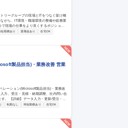
力で現場の仕事をより良くするポジション
時短勤務あり
退職金あり
在宅OK
インフラ整備・執務環境改善（レイアウト設
してのITプロジェクト進行支援、情報セキ
soft製品担当)・業務改善 営業
/受注・見
等の資料作成/AIツール(Microsoft
り
転勤なし
時短勤務あり
在宅OK
応の業務改善 【働き方】TeamsやGmailを活
ける環境を整えています。 募集職種
・業務改善