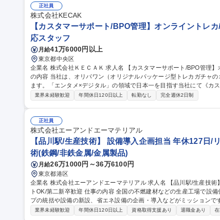
でも、どこでも、誰とでも、最高の仕事ができるITを提供する」をミッションとしていま
正社員
ドミニストレータ/社内SE/100人100通りのマッチングをITで支える
株式会社KECAK
【カスタマーサポート/BPO管理】オンライントレカ/
応スタッフ
41万6000円以上
月給
東京都中央区
企業名 株式会社ＫＥＣＡＫ 求人名 【カスタマーサポート/BPO管理】オンライントレカ/エンタメ/急成長中★ 仕事
の内容 当社は、オリパワン（オリジナルパッケージ型トレカガチャ
ます。「エンタメ×デジタル」の領域で日本一を目指す当社にて《カス
社内CSチームの一員としてBPO（外部委託先）の管理・育成をご担
業界未経験歓迎
年間休日120日以上
転勤なし
完全週休2日制
ス品質向上を担います。 【具体的には】■BPO先との定期連携・情報
新 ■対応品質モニタリング・SLA/KPI管理 ■トレーニング実施・フ
の仕組み化に挑戦でき、ユーザーの熱量を直に感じながら体験価値向上に貢献できます。
正社員
サポート/BPO管理】オンライントレカ/エンタメ/急成長中★
株式会社エーアンドエーマテリアル
【品川駅/生産技術】 設備導入企画担当 年休127日/
術(鉄鋼/非鉄金属/金属製品)
26万1000円～36万6100円
月給
東京都港区
企業名 株式会社エーアンドエーマテリアル 求人名 【品川駅/生産技術】◆設備導入企画担当◆年休127日/リモー
トOK/第二新卒歓迎 仕事の内容 全国の不燃建材などの生産工場で設備保全・生産管理等を行っている生産グルー
プの統括や設備の新設、省エネ設備の企画・導入などがミッションです。 
的には】工事や設備リニューアルの審査・稟議対応／新しい省エネ・
業界未経験歓迎
年間休日120日以上
資格取得支援あり
退職金あり
在
の全国展開業務 【入社後】まずは工場の状況把握、設備確認、G会社の担当者との連携をしやすくするために先