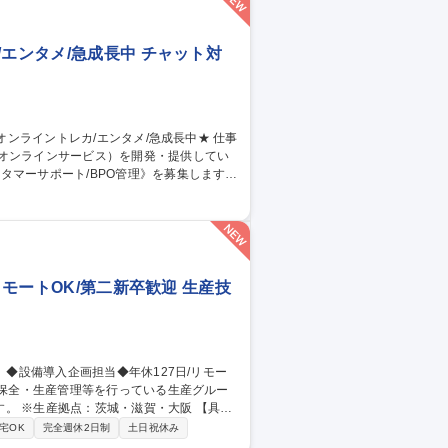
す 募集職種 ■システムア
エンタメ/急成長中 チャット対
のオンラインサービス）を開発・提供してい
タマーサポート/BPO管理》を募集します！
当。品質管理や教育、社内連携を通じサービ
同期 ■業務マニュアル・対応フロー共有・更
ィードバック 【仕事の魅力】急成長組織でCS
 募集職種 【カスタマー
リモートOK/第二新卒歓迎 生産技
※生産拠点：茨城・滋賀・大阪 【具体
省人設備などの検討・紹介・導入／新設備
宅OK
完全週休2日制
土日祝休み