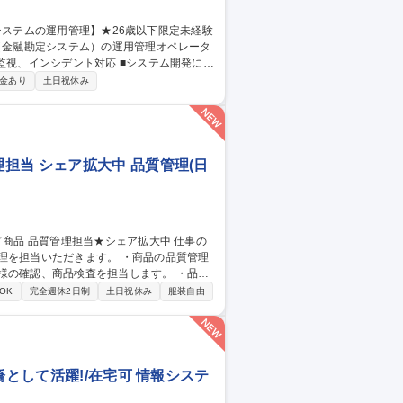
ILに基づいた大規模金融システムの運用業務
金あり
土日祝休み
or三鷹/金融システムの運用管理】★26歳以下限定未経験可★
担当 シェア拡大中 品質管理(日
だきます。 ・商品の品質管理
様の確認、商品検査を担当します。 ・品質
OK
完全週休2日制
土日祝休み
服装自由
橋として活躍!/在宅可 情報システ