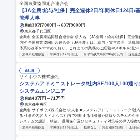
全国農業協同組合連合会
【JA全農:給与/社保】完全週休2日/年間休日124日/
管理人事
30万7000円～63万9000円
月給
東京都千代田区
企業名 全国農業協同組合連合会 求人名 【JA全農：給与/社保】完全週休2日/年間休日124日/基本定時退社 仕事の
内容 全国農業協同組合連合会（JA全農）は、給与・賞与管理、退職
体系の改革をすすめており、これまでの業務のご経験やスキルを活か
ご経験・適性・希望をもとに、以下の中から担当いただく業務を決定し
業界未経験歓迎
年間休日120日以上
月平均残業時間20時間以内
退職金
応、年末調整業務 ■人事制度の運用・改善対応■社会保険に関する手続
向・受入出向に関する管理業務 ■退職給付金制度に関する業務 など 募集職種 【JA全農：給与/社保】完全週休2日/
年間休日124日/基本定時退社
正社員
サイボウズ株式会社
システムアドミニストレータ/社内SE/100人100通
システムエンジニア
43万円～71万円
月給
東京都中央区
企業名 サイボウズ株式会社 求人名 ■システムアドミニストレータ/社内SE/100人100通りのマッチングをITで支え
る 仕事の内容 サイボウズ社内で利用するIT機器や情報システムの企画・設計・調達・運用を担っています。情報
システムの設計、構築、運用保守及びセキュリティ対策等の導入提案
【業務内容】■サイボウズの働き方を支えるITシステムの設計/構築/運用保守■
業界未経験歓迎
年間休日120日以上
転勤なし
完全週休2日制
土日祝
用保守■社内用オンプレミスサーバーの設計・運用保守■拠点の構築・
※当社の企業理念を実現するための社内環境づくり、つまり「チームワ