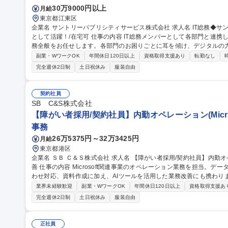
30万9000円以上
月給
東京都江東区
企業名 サントリーパブリシティサービス株式会社 求人名 IT総務◆サントリーグループの現場とITをつなぐ架け橋
として活躍！/在宅可 仕事の内容 IT総務メンバーとして各部門と連携しながら、IT環境・職場環境の整備や総務業
務全般をお任せします。各部門のお困りごとに耳を傾け、デジタルの
です。 ■各部・営業拠点の課題解決・業務改善推進 ■システム開発・運用、クラウド・自動化ツールの導入・運用
副業・WワークOK
年間休日120日以上
資格取得支援あり
転勤なし
■IT機器・ツール資産管理、利用者サポート ■営業拠点・本社のIT
完全週休2日制
土日祝休み
服装自由
計、設備・備品管理等） ■営業拠点の新規立ち上げ・撤退対応 ■PMと
ュリティ強化（社員教育、セキュリティツール管理・運用） 募集職種 IT総務◆サントリーグループの現場とITを
つなぐ架け橋として活躍！/在宅可
契約社員
SB C&S株式会社
【障がい者採用/契約社員】内勤オペレーション(Micro
事務
26万5375円～32万3425円
月給
東京都港区
企業名 ＳＢ Ｃ＆Ｓ株式会社 求人名 【障がい者採用/契約社員】内勤オペレーション(Microsoft製品担当)・業務改
善 仕事の内容 Microsoft関連事業のオペレーション業務を担当。データ入力、受注・見積・納期調整、社内問い合
わせ対応、資料作成に加え、AIツールを活用した業務改善にも携わります。 【詳細】データ入力・更新
積作成・納期調整/社内営業からの問い合わせ対応/マニュアル作成や売上データ
業界未経験歓迎
副業・WワークOK
年間休日120日以上
資格取得支援あ
Copilot、ChatGPT等)を活用したAIエージェント作成や問い合わせ対
完全週休2日制
土日祝休み
服装自由
用しています。障がい配慮に関する面談や在宅勤務など、無理なく柔軟に働
【障がい者採用/契約社員】内勤オペレーション(Microsoft製品担当)
正社員