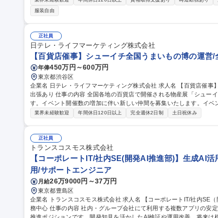
共有 ■自身の裁量で進めるアフターサービス：新築引き渡し後の設備
服装自由
た日常の「お困りごと」に対応 ■最新AI「P-GAIROS」が技術判断
独自システム「訪問対応支援システム P-GAIROS」を活用できます。 募集職種 【東京・神奈川】アフターサービ
ス担当/年休129日/安定した固定給/定着率◎
正社員
日テレ・ライフマーケティング株式会社
【百貨店催事】シューイチ全国うまいもの博の運営/
450万円～600万円
年俸
東京都渋谷区
企業名 日テレ・ライフマーケティング株式会社 求人名 【百貨店催事】シューイチ全国うまいもの博の運営/全国
出張あり 仕事の内容 全国各地の百貨店で開催される物産展「シューイチ全国うまいもの博」を担当いただきま
す。イベント開催数の増加に伴い新しい仲間を募集いたします。イベ
わっていただきます ■「シューイチ全国うまいもの博」の運営 ※メイン業務 1.イベントへの出店社誘致および管
業界未経験歓迎
年間休日120日以上
完全週休2日制
土日祝休み
理業務 2.イベントスペースの運営会社等に対する実務交渉及びイベン
ント実施場所での運営サポート業務 ※宿泊を伴う国内出張があります。 ■出店運営事務 募
シューイチ全国うまいもの博の運営/全国出張あり
正社員
トランスコスモス株式会社
【コーポレートIT/社内SE(開発AI推進部)】生成AI
用/サポートエンジニア
26万9000円～37万円
月給
東京都豊島区
企業名 トランスコスモス株式会社 求人名 【コーポレートIT/社内SE（開発AI推進部）】生成AI活用・推進/在宅勤
務中心 仕事の内容 社内・グループ会社にて利用する複数アプリの安定稼働や品質及び生産性の向上を担う自社IT
推進ポジションです。開発知見を活かしたAI検証や運用改善、将来は