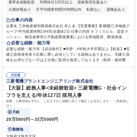
業界未経験歓迎
年間休日120日以上
資格取得支援あり
介護休暇あり
月平均残業時間20時間以内
転勤なし
退職金あり
在宅OK
賞与あり
育休あり
完全週休2日制
交通費支給
仕事の内容
駅近5分以内
土日祝休み
寮・社宅あり
企業名 三井物産都市開発株式会社 求人名 【営業事務】業務職/三井物産グ
ループ/平均残業時間10H/完全週休2日 仕事の内容 オフィスビル、賃貸マ
ンション、物流倉庫等の不動産開発事業における用地取得、開発推進、賃
貸運営、売却、仲介・活用提案等を行う営業部門において事務業務を担当
必要な経験・能力等
いただきます。 【詳細】・契約書管理、契約書製本、捺印対応、ファイリ
必要な経験・能力等 【必須条件】■学歴：4年制大学卒業以上【歓迎】■宅
ング、登記簿取得、調書取得・支払業務（各種費用支払、支払管理、請
建士資格保有者※応募に際し必須としている資格はありません。宅建士資
求・支払データ登録、取引先マスター申請対応）・予算作成及び予実管
格をお持ちでない方は入社後に取得を推奨しております（取得・維持費用
理・各種稟議書、報告書作成業務・各種台帳管理、交際費・会議費支払報
の一部補助あり） 【求める人物像】 ・向学心豊かで、主体的に行動でき
告書作成及び月次管理・部内総務庶務全般 など※※配属先によっては上記
る方。 ・社内外の多様な関係者と協調して業務を進められるコミュニケー
の他に担当頂く業務が発生する場合があります。 募集職種 【営業事務】
正社員
ション力がある方。 ・チャレンジを厭わず、粘り強く業務に取り組める
三菱電機プラントエンジニアリング株式会社
業務職/三井物産グループ/平均残業時間10H/完全週休2日
方。多様な関係者と謙虚に信頼関係を構築でき、期限を意識したスケジュ
ール管理が出来る方。※将来的に他部署（営業部門、コーポレート部門）
【大阪】総務人事<未経験歓迎> 三菱電機G・社会イン
へのジョブローテーションの可能性があります。 学歴・資格 学歴：大学
フラを支える/年休127日 採用人事
院 大学 語学力： 資格：宅地建物取引士
総務・人事領域を中心に、これまでのご経験に応じて幅広くお任せします。 ＜具体的に
は＞
月給
29万5000円～33万5000円
勤務地
大阪府大阪市北区