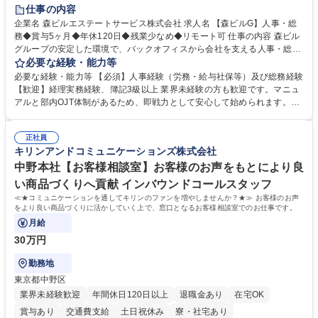
経験者歓迎
退職金あり
在宅OK
賞与あり
育休あり
仕事の内容
完全週休2日制
交通費支給
長期歓迎
駅近5分以内
土日祝休み
企業名 森ビルエステートサービス株式会社 求人名 【森ビルG】人事・総
務◆賞与5ヶ月◆年休120日◆残業少なめ◆リモート可 仕事の内容 森ビル
グループの安定した環境で、バックオフィスから会社を支える人事・総務
をお任せします。 労務と総務の業務をバランスよく担当し、ゆくゆくは制
必要な経験・能力等
度改定などのコア業務にも挑戦できる、やりがいある環境です。 ■勤怠管
必要な経験・能力等 【必須】人事経験（労務・給与社保等）及び総務経験
理、給与計算、社会保険手続き、年末調整等の労務管理全般 ■入退社手続
【歓迎】経理実務経験、簿記3級以上 業界未経験の方も歓迎です。マニュ
き、社内規定の改定や人事制度改定などのコア業務 ■社内イベントの企画
アルと部内OJT体制があるため、即戦力として安心して始められます。
運営やその他総務業務全般 ※労務と総務を1：1の割合でお任せ。 入社後
【魅力・やりがい】森ビルGの安定基盤で労務から総務まで幅広く携われ
は部内のOJTを中心に、あなたの経験に合わせて不足している部分はいつ
ます。定型業務に留まらず、社内規定や人事制度の改定など会社のコア業
でも質問・相談できる環境が整っているため、安心して成長できます。 募
正社員
務に挑戦できるため、自身の成長と組織への貢献度をダイレクトに実感で
キリンアンドコミュニケーションズ株式会社
集職種 【森ビルG】人事・総務◆賞与5ヶ月◆年休120日◆残業少なめ◆
きます。 残業少なめ、週1日リモート可など、ワークライフバランスを保
リモート可
ち長期活躍できる環境です。 「これまでの幅広い経験を活かし、長期的な
中野本社【お客様相談室】お客様のお声をもとにより良
キャリアを築きたい」という前向きな意欲と挑戦を全力で応援します。 学
い商品づくりへ貢献 インバウンドコールスタッフ
歴・資格 学歴：大学院 大学 高専 短大 専修学校 高校 語学力： 資格：日商
≪★コミュニケーションを通してキリンのファンを増やしませんか？★≫ お客様のお声
簿記検定1級 日商簿記検定2級 日商簿記検定3級
をより良い商品づくりに活かしていく上で、窓口となるお客様相談室でのお仕事です。
月給
30万円
勤務地
東京都中野区
業界未経験歓迎
年間休日120日以上
退職金あり
在宅OK
賞与あり
交通費支給
土日祝休み
寮・社宅あり