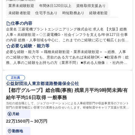
業界未経験歓迎
年間休日120日以上
資格取得支援あり
未経験者歓迎
住宅手当あり
時短勤務あり
経験者歓迎
退職金あり
在宅OK
賞与あり
完全週休2日制
交通費支給
仕事の内容
駅近5分以内
土日祝休み
服装自由
寮・社宅あり
食事補助あり
企業名 三菱電機プラントエンジニアリング株式会社 求人名 【大阪】総務
人事＜未経験歓迎＞◇三菱電機G・社会インフラを支える/年休127日 仕事
の内容 総務・人事領域を中心に、これまでのご経験に応じて幅広くお任せ
します。 ＜具体的には＞ ・総務/人事労務（給与・社保・勤怠管理など）
必要な経験・能力等
・採用・教育研修 ・福利厚生運用 など ※基本的には事務所勤務ですが、
必要な経験・能力等 ＜職種未経験歓迎・業界未経験歓迎＞ ～総務、人事
採用や教育等の業務内容により、関西圏以外への日帰り・宿泊を伴う国内
のご経験が無い方でも、意欲のある方であれば未経験OK～ ■歓迎条件：総
出張もございます。 ※担当業務を持ちつつ、お互いに助け合いながら、総
務、人事のご経験をお持ちの方（業界不問） ■求める人物像：・社内外の
務部という組織として協力しながら進める体制です。 募集職種 【大阪】
関係各部門との調整を率先して行い、業務を円滑に遂行できる協調性やコ
総務人事＜未経験歓迎＞◇三菱電機G・社会インフラを支える/年休127日
ミュニケーション能力を持っている方 ・人事総務領域に興味がありゼネラ
正社員
リスト志向をお持ちの方 学歴・資格 学歴：大学院 大学 語学力： 資格：
公益財団法人東京都道路整備保全公社
【都庁グループ】総合職(事務) 残業月平均9時間未満/有
給年平均16日取得 一般事務
当社の総合職として、ジョブローテーションによる人事経理部門や収益事業等のフロント
部門の部署等幅広い部署での業務をお任せいたします。研修制度やキャリア支援が充実し
ております！ ※下記業務詳細
月給
22万1500円～30万円
勤務地