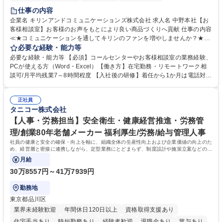
仕事の内容
企業名 キリンアンドコミュニケーションズ株式会社 求人名 中野本社【お
客様相談室】お客様のお声をもとにより良い商品づくりへ貢献 仕事の内容
≪★コミュニケーションを通してキリンのファンを増やしませんか？★≫
お客様のお声をより良い商品づくりに活かしていく上で、窓口となるお客
必要な経験・能力等
様相談室でのお仕事です。 日々お客様からいただくキリングループへのご
必要な経験・能力等 【必須】コールセンターやお客様相談室の業務経験、
意見を、企業活動に活かしています。お客様からの声に迅速かつ誠意をも
PCが使える方（Word・Excel）【働き方】在宅勤務・リモートワーク相
って対応、情報提供するとともにグループ内活動に反映しています。 【具
談可/月平均残業7～8時間程度 【入社後の研修】着任から1か月は電話対応
体的には】電話応対、メール、お手紙対応、ご指摘品調査報告書作成、有
のOJTを中心に実施し、電話対応に慣れた段階でメール・手紙のOJTを実
人チャットボット対応など。 【1日の対応件数】■電話：月間一人当たり
施する予定です。独り立ち以降もしっかりフォローする体制を整えていま
平均100件前後■メール・手紙：同上40件前後 募集職種 中野本社【お客様
正社員
すのでご安心ください。 【当社について】キリングループの広報機能を担
タニコー株式会社
相談室】お客様のお声をもとにより良い商品づくりへ貢献
う会社として、お客様との出会いを大切にし、磨き上げたホスピタリティ
を込めてコミュニケーションをとりながら広報関連業務を行っておりま
【人事・労務担当】安全衛生・健康経営推進・労務管
す。 学歴・資格 学歴：大学院 大学 高専 短大 専修学校 高校 語学力： 資
理/創業80年老舗メーカー 福利厚生/労務/給与管理人事
格：
社員の健康と安全の確保・向上を軸に、組織全体の生産性向上および企業価値の向上のた
め、経営層と密接に連携しながら、定型業務にとどまらず、制度設計や施策立案などの上
流工程から関与していただきます。
月給
30万8557円～41万7939円
勤務地
東京都品川区
業界未経験歓迎
年間休日120日以上
資格取得支援あり
住宅手当あり
時短勤務あり
経験者歓迎
退職金あり
賞与あり