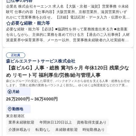
仕事の内容
企業名 株式会社キーエンス 求人名 【大阪・京都・滋賀】営業事務 ※未経
験可 仕事の内容 【仕事内容】大阪営業所、京都営業所、滋賀営業所いず
れかにて営業事務をお任せ。 【詳細】電話応対・データ入力・伝票や見積
の作成・カタログ送付・来客対応・営業所内で発生する事務業務や業務改
必要な経験・能力等
善をお任せ。 【教育制度】ご入社後、育成担当とペアになりながらOJTに
必要な経験・能力等 【必須】■協調性を持って業務推進出来る方 ■改善案
て業務を覚えていただくことが可能です。業務システムがきちんと構築さ
を出しながら、主体的に業務を進めて行ける方 【過去のご入社事例】人材
れているため、スムーズに仕事に慣れることができる環境です。また、
派遣業界や保育業界等、メーカー以外、営業事務未経験者の入社実績有
「チームで成果を出す文化」があり、良いやり方を積極的に共有しながら
【当社の事務職について】単なる事務ではなく主体性を発揮したサポート
常に改善を目指す風土のため、安心して業務に取り組んでいただけます。
により、キーエンスの付加価値向上に貢献します。ベースの定型業務に加
募集職種 【大阪・京都・滋賀】営業事務 ※未経験可
正社員
えて、お客様や社員の状況に合わせ、能動的なサポート、改善の動きも期
森ビルエステートサービス株式会社
待され。組織を支えるスペシャリストとして、チームに貢献し、結果的に
社員から頼られる存在になることができます。平均19:30の退勤以降の業
【森ビルG】人事・総務 賞与5ヶ月 年休120日 残業少な
務の持ち帰りも禁止されており、メリハリのある働き方となります。 学
め リモート可 福利厚生/労務/給与管理人事
歴・資格 学歴：大学院 大学 高専 短大 語学力： 資格：
森ビルグループの安定した環境で、バックオフィスから会社を支える人事・総務をお任せ
します。 労務と総務の業務をバランスよく担当し、ゆくゆくは制度改定などのコア業務
にも挑戦できる、やりがいある環境です。
月給
26万2000円～36万4000円
勤務地
東京都港区
業界未経験歓迎
年間休日120日以上
資格取得支援あり
介護休暇あり
転勤なし
未経験者歓迎
時短勤務あり