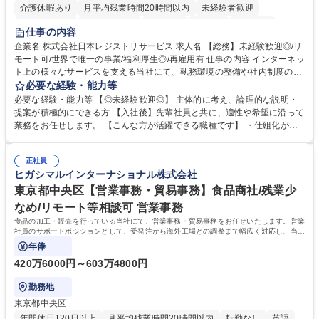
介護休暇あり
月平均残業時間20時間以内
未経験者歓迎
住宅手当あり
時短勤務あり
研修あり
在宅OK
賞与あり
仕事の内容
完全週休2日制
交通費支給
駅近5分以内
土日祝休み
服装自由
企業名 株式会社日本レジストリサービス 求人名 【総務】未経験歓迎◎/リ
モート可/世界で唯一の事業/福利厚生◎/再雇用有 仕事の内容 インターネッ
ト上の様々なサービスを支える当社にて、執務環境の整備や社内制度の検
討、イベント運営などの幅広い業務を担当し、間接的に会社の生産性向上
必要な経験・能力等
や成長に貢献している部署です。 会社の全メンバーが安心して長く成果を
必要な経験・能力等 【◎未経験歓迎◎】 主体的に考え、論理的な説明・
発揮できる環境を整えるために、毎日のメンテナンスや維持管理に加え、
提案が積極的にできる方 【入社後】先輩社員と共に、適性や希望に沿って
新たな施策検討を積極的に行っていただき、会社全体を巻き込み課題解決
業務をお任せします。 【こんな方が活躍できる職種です】 ・仕組化が好
を推進。 ・オフィス運営：執務環境の整備・物品管理・社内規定整備/改
き/得意・協働の姿勢を持っている・優先順位付け、マルチタスクが得意・
善・イベント企画/運営・非常時の対応 など、本人の希望や適性によって
様々な立場で物事を考えられる・定型業務だけでなく突発的な出来事にも
幅広い業務の体得が可能で、多様なキャリアパスを描くことも可能です。
正社員
対処できる・新しいことに興味関心がある 【魅力】■自己啓発支援：資格
ヒガシマルインターナショナル株式会社
募集職種 【総務】未経験歓迎◎/リモート可/世界で唯一の事業/福利厚生◎/
取得や通信教育など費用の80%（年間25万円まで）を補助 ■住宅手当：家
再雇用有
賃の50%（月額7万円まで）を補助 学歴・資格 学歴：大学院 大学 語学
東京都中央区【営業事務・貿易事務】食品商社/残業少
力： 資格：
なめ/リモート等相談可 営業事務
食品の加工・販売を行っている当社にて、営業事務・貿易事務をお任せいたします。営業
社員のサポートポジションとして、受発注から海外工場との調整まで幅広く対応し、当社
事業の根幹を支えていただきます。
年俸
420万6000円～603万4800円
勤務地
東京都中央区
年間休日120日以上
月平均残業時間20時間以内
転勤なし
英語