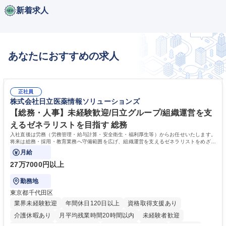
新着求人
あなたにおすすめの求人
正社員
株式会社日立医薬情報ソリューションズ
【総務・人事】未経験歓迎/日立グループ/組織運営を支
えるゼネラリストを目指す 総務
入社直後は労務（労務管理・給与計算・安全衛生・福利厚生等）からお任せいたします。
将来は総務・採用・教育業務へ守備範囲を広げ、組織運営を支えるゼネラリストをめざせ
ます。
月給
27万7000円以上
勤務地
東京都千代田区
業界未経験歓迎
年間休日120日以上
資格取得支援あり
介護休暇あり
月平均残業時間20時間以内
未経験者歓迎