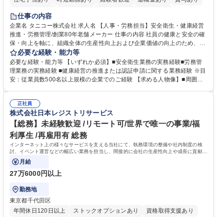
完全週休2日制
交通費支給
駅近5分以内
土日祝休み
仕事の内容
寮・社宅あり
企業名 タニコー株式会社 求人名 【人事・労務担当】安全衛生・健康経営
推進・労務管理/創業80年老舗メーカー 仕事の内容 社員の健康と安全の確
保・向上を軸に、組織全体の生産性向上および企業価値の向上のため、経
営層と密接に連携しながら、定型業務にとどまらず、制度設計や施策立案
必要な経験・能力等
などの上流工程から関与していただきます。 【主な業務内容】■安全衛生
必要な経験・能力等 【いずれか必須】■安全衛生業務の実務経験■労務管
業務（ストレスチェック、健康診断の運用、産業医との連携 など）■健康
理業務の実務経験 ■健康経営の推進または認証申請に関する業務経験 ※目
経営認証取得に向けた企画・推進■労務管理（労働時間の分析、労働環境
安：従業員数500名以上規模の企業でのご経験 【求める人物像】■周囲
の改善）■規程改定、制度設計、業務改善の推進■労働基準監督署対応、団
（社員・経営層）と円滑にコミュニケーションを図れる方■労務課題に対
体交渉対応 など 【採用背景】現在組織変革期の為、労務領域から組織力
し、迅速かつ的確に対応できる問題解決力をお持ちの方■チームおよび他
を底上げすべく、ともにご活躍いただける方の増員募集となります。 募集
正社員
部門と連携しながら業務を推進できる方■Excelや労務管理システムの実務
株式会社日本レジストリサービス
職種 【人事・労務担当】安全衛生・健康経営推進・労務管理/創業80年老
使用経験をお持ちの方 学歴・資格 学歴：大学院 大学 高専 短大 専修学校
舗メーカー
高校 語学力： 資格：
【総務】未経験歓迎 /リモート可/世界で唯一の事業/福
利厚生 /再雇用有 総務
インターネット上の様々なサービスを支える当社にて、執務環境の整備や社内制度の検
討、イベント運営などの幅広い業務を担当し、間接的に会社の生産性向上や成長に貢献し
ている部署です。
月給
27万6000円以上
勤務地
東京都千代田区
年間休日120日以上
ストックオプションあり
資格取得支援あり