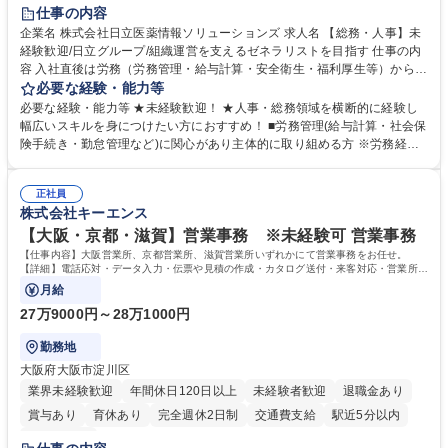
住宅手当あり
時短勤務あり
退職金あり
在宅OK
賞与あり
仕事の内容
育休あり
完全週休2日制
交通費支給
土日祝休み
寮・社宅あり
企業名 株式会社日立医薬情報ソリューションズ 求人名 【総務・人事】未
経験歓迎/日立グループ/組織運営を支えるゼネラリストを目指す 仕事の内
容 入社直後は労務（労務管理・給与計算・安全衛生・福利厚生等）からお
任せいたします。将来は総務・採用・教育業務へ守備範囲を広げ、組織運
必要な経験・能力等
営を支えるゼネラリストをめざせます。 ・初期業務：労働時間管理、給与
必要な経験・能力等 ★未経験歓迎！ ★人事・総務領域を横断的に経験し
計算、社会保険対応、福利厚生管理、安全衛生、健康経営推進等をお任せ
幅広いスキルを身につけたい方におすすめ！ ■労務管理(給与計算・社会保
します。ご経験に応じて、休職者管理など、幅広く経験を積んでいただき
険手続き・勤怠管理など)に関心があり主体的に取り組める方 ※労務経験
ます。 ・将来的な広がり：総務・採用・教育・税務対応・経営企画等。
者は早期にご活躍いただけます。 ■チームで仕事を推進できる方■将来は
★メンバーがマンツーマンで丁寧に教えるため、ご経験が浅くても安心！
マネジメント職として活躍したい 【尚可】■人事、労務、採用、教育業務
幅広く経験を積みたい意欲がある方に最適な環境です。 募集職種 【総
正社員
のご経験 ■労務管理（給与計算・社会保険手続き・勤怠管理など）の経験
株式会社キーエンス
務・人事】未経験歓迎/日立グループ/組織運営を支えるゼネラリストを目
■衛生管理者の資格をお持ちの方 学歴・資格 学歴：大学院 大学 高専 短大
指す
専修学校 高校 語学力： 資格：
【大阪・京都・滋賀】営業事務 ※未経験可 営業事務
【仕事内容】大阪営業所、京都営業所、滋賀営業所いずれかにて営業事務をお任せ。
【詳細】電話応対・データ入力・伝票や見積の作成・カタログ送付・来客対応・営業所内
で発生する事務業務や業務改善をお任せ。
月給
27万9000円～28万1000円
勤務地
大阪府大阪市淀川区
業界未経験歓迎
年間休日120日以上
未経験者歓迎
退職金あり
賞与あり
育休あり
完全週休2日制
交通費支給
駅近5分以内
土日祝休み