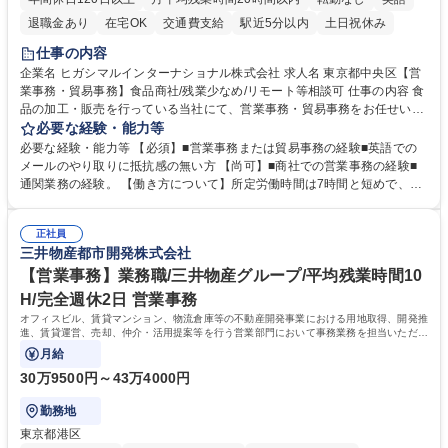
退職金あり
在宅OK
交通費支給
駅近5分以内
土日祝休み
仕事の内容
企業名 ヒガシマルインターナショナル株式会社 求人名 東京都中央区【営
業事務・貿易事務】食品商社/残業少なめ/リモート等相談可 仕事の内容 食
品の加工・販売を行っている当社にて、営業事務・貿易事務をお任せいた
します。営業社員のサポートポジションとして、受発注から海外工場との
必要な経験・能力等
調整まで幅広く対応し、当社事業の根幹を支えていただきます。 ■受発注
必要な経験・能力等 【必須】■営業事務または貿易事務の経験■英語での
業務、請求書発行 ■海外工場とのスケジュール調整 ■在庫管理 ■輸入書類
メールのやり取りに抵抗感の無い方 【尚可】■商社での営業事務の経験■
の確認・作成 ■配送手配 ■通関業者を通して行う輸出入業全般 ■倉庫との
通関業務の経験。 【働き方について】所定労働時間は7時間と短めで、残
倉入れ調整等 ※ゼネラリストとしてのキャリアアップを目指すことが可能
業も月平均20時間以下です。時差出勤制度や週1日のリモート勤務も相談
です。単に商品を販売するだけでなく原料の仕入れから販売までをトータ
可能で、ワークライフバランスを保ち長期就業しやすい環境です。 【当社
ルプロデュースしているため、商品に関わる全ての業務をサポート頂きま
正社員
の強み】1991年の設立以来、外食産業を中心としたお客様の多様なニー
三井物産都市開発株式会社
す。 募集職種 東京都中央区【営業事務・貿易事務】食品商社/残業少なめ/
ズに沿った冷凍水産物等の生産・輸入・販売を一貫して手掛けています。
リモート等相談可
自社工場と海外拠点の強固な連携によるワンストップサービスが最大の強
【営業事務】業務職/三井物産グループ/平均残業時間10
みです。 学歴・資格 学歴：大学院 大学 語学力：英語 資格：
H/完全週休2日 営業事務
オフィスビル、賃貸マンション、物流倉庫等の不動産開発事業における用地取得、開発推
進、賃貸運営、売却、仲介・活用提案等を行う営業部門において事務業務を担当いただき
ます。
月給
30万9500円～43万4000円
勤務地
東京都港区