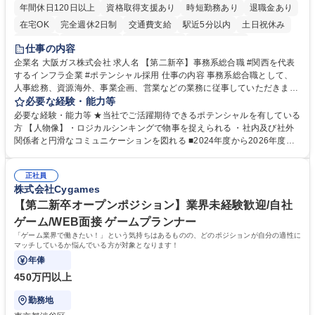
年間休日120日以上
資格取得支援あり
時短勤務あり
退職金あり
在宅OK
完全週休2日制
交通費支給
駅近5分以内
土日祝休み
服装自由
第二新卒歓迎
寮・社宅あり
食事補助あり
仕事の内容
企業名 大阪ガス株式会社 求人名 【第二新卒】事務系総合職 #関西を代表
するインフラ企業 #ポテンシャル採用 仕事の内容 事務系総合職として、
人事総務、資源海外、事業企画、営業などの業務に従事していただきま
す。 【業務内容の一例】■所属事業部の勤労業務 ■海外に関係する各種業
必要な経験・能力等
務 ■営業部門の企画スタッフ、ルート営業 【キャリアパス】入社後の配属
必要な経験・能力等 ★当社でご活躍期待できるポテンシャルを有している
ポジションで一定期間ご活躍頂いた後、本人の適性及び将来のキャリアを
方 【人物像】・ロジカルシンキングで物事を捉えられる ・社内及び社外
鑑みてジョブローテーションを行います。 【育成】OJTでの現場育成や研
関係者と円滑なコミュニケーションを図れる ■2024年度から2026年度ま
修カリキュラムを通じて、Daigasグループの業務で必要となる知識につい
での3ヵ年を対象とする「Daigasグループ中期経営計画2026」を策定しま
て学んでいただきます。 募集職種 【第二新卒】事務系総合職 #関西を代
した。https://www.osakagas.co.jp/company/press/pr2024/1777576_564
表するインフラ企業 #ポテンシャル採用
正社員
72.html ■エネルギーセキュリティの不安定化や気候変動による自然災害の
株式会社Cygames
甚大化など、これまで以上に社会課題解決の重要性が高まっています。
「未来の日常」の創造に向けて持続可能な社会の実現に貢献してまいりま
【第二新卒オープンポジション】業界未経験歓迎/自社
す。 学歴・資格 学歴：大学院 大学 語学力： 資格：
ゲーム/WEB面接 ゲームプランナー
「ゲーム業界で働きたい！」という気持ちはあるものの、どのポジションが自分の適性に
マッチしているか悩んでいる方が対象となります！
年俸
450万円以上
勤務地