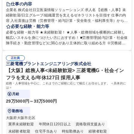
住宅手当あり
時短勤務あり
退職金あり
在宅OK
賞与あり
仕事の内容
育休あり
完全週休2日制
交通費支給
土日祝休み
寮・社宅あり
企業名 株式会社日立医薬情報ソリューションズ 求人名 【総務・人事】未
経験歓迎/日立グループ/組織運営を支えるゼネラリストを目指す 仕事の内
容 入社直後は労務（労務管理・給与計算・安全衛生・福利厚生等）からお
任せいたします。将来は総務・採用・教育業務へ守備範囲を広げ、組織運
必要な経験・能力等
営を支えるゼネラリストをめざせます。 ・初期業務：労働時間管理、給与
必要な経験・能力等 ★未経験歓迎！ ★人事・総務領域を横断的に経験し
計算、社会保険対応、福利厚生管理、安全衛生、健康経営推進等をお任せ
幅広いスキルを身につけたい方におすすめ！ ■労務管理(給与計算・社会保
します。ご経験に応じて、休職者管理など、幅広く経験を積んでいただき
険手続き・勤怠管理など)に関心があり主体的に取り組める方 ※労務経験
ます。 ・将来的な広がり：総務・採用・教育・税務対応・経営企画等。
者は早期にご活躍いただけます。 ■チームで仕事を推進できる方■将来は
★メンバーがマンツーマンで丁寧に教えるため、ご経験が浅くても安心！
マネジメント職として活躍したい 【尚可】■人事、労務、採用、教育業務
幅広く経験を積みたい意欲がある方に最適な環境です。 募集職種 【総
正社員
のご経験 ■労務管理（給与計算・社会保険手続き・勤怠管理など）の経験
三菱電機プラントエンジニアリング株式会社
務・人事】未経験歓迎/日立グループ/組織運営を支えるゼネラリストを目
■衛生管理者の資格をお持ちの方 学歴・資格 学歴：大学院 大学 高専 短大
指す
専修学校 高校 語学力： 資格：
【大阪】総務人事<未経験歓迎> 三菱電機G・社会イン
フラを支える/年休127日 採用人事
総務・人事領域を中心に、これまでのご経験に応じて幅広くお任せします。 ＜具体的に
は＞
月給
29万5000円～33万5000円
勤務地
大阪府大阪市北区
業界未経験歓迎
年間休日120日以上
資格取得支援あり
未経験者歓迎
住宅手当あり
時短勤務あり
経験者歓迎