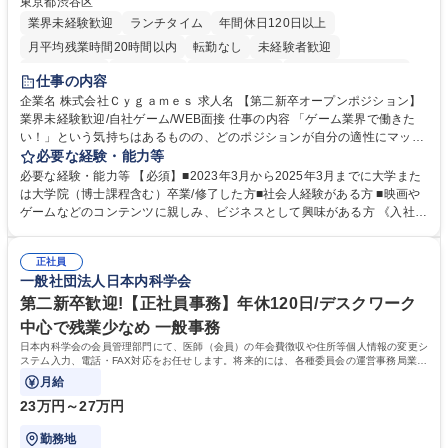
東京都渋谷区
業界未経験歓迎
ランチタイム
年間休日120日以上
月平均残業時間20時間以内
転勤なし
未経験者歓迎
住宅手当あり
経験者歓迎
完全週休2日制
インセンティブあり
仕事の内容
交通費支給
土日祝休み
服装自由
昼食補助あり
第二新卒歓迎
企業名 株式会社Ｃｙｇａｍｅｓ 求人名 【第二新卒オープンポジション】
業界未経験歓迎/自社ゲーム/WEB面接 仕事の内容 「ゲーム業界で働きた
食事補助あり
い！」という気持ちはあるものの、どのポジションが自分の適性にマッチ
しているか悩んでいる方が対象となります！ 総合職（プランナー/データ
必要な経験・能力等
アナリストなど）、技術職（開発エンジニ ア/インフラエンジニアな
必要な経験・能力等 【必須】■2023年3月から2025年3月までに大学また
ど）、デザイン職（デザイナー/イラストレ ーターなど）等から、面接で
は大学院（博士課程含む）卒業/修了した方■社会人経験がある方 ■映画や
ご希望と適正にマッチしたポジションをご案内いたします。ゲームやエン
ゲームなどのコンテンツに親しみ、ビジネスとして興味がある方 《入社実
タメコンテンツが大好きで、「ゲーム業界の未来を自らの手で作りたい」
績 例》 ・メーカー → プロジェクトマネージャー ・ソーシャルゲーム →
「最高のコンテンツを作るためには、何でもやる」という情熱に溢れた方
ゲームプランナー ・通信 → ゲームエンジニア ・独立行政法人 → データ
のご応募をお待ちしております。 募集職種 【第二新卒オープンポジショ
正社員
サイエンティスト 学歴・資格 学歴：大学院 大学 語学力： 資格：
一般社団法人日本内科学会
ン】業界未経験歓迎/自社ゲーム/WEB面接
第二新卒歓迎!【正社員事務】年休120日/デスクワーク
中心で残業少なめ 一般事務
日本内科学会の会員管理部門にて、医師（会員）の年会費徴収や住所等個人情報の変更シ
ステム入力、電話・FAX対応をお任せします。将来的には、各種委員会の運営事務局業務
などにも幅広く携わっていただきます。
月給
23万円～27万円
勤務地