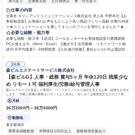
賞与あり
交通費支給
土日祝休み
寮・社宅あり
仕事の内容
企業名 キリンアンドコミュニケーションズ株式会社 求人名 中野本社【お
客様相談室】お客様のお声をもとにより良い商品づくりへ貢献 仕事の内容
≪★コミュニケーションを通してキリンのファンを増やしませんか？★≫
お客様のお声をより良い商品づくりに活かしていく上で、窓口となるお客
必要な経験・能力等
様相談室でのお仕事です。 日々お客様からいただくキリングループへのご
必要な経験・能力等 【必須】コールセンターやお客様相談室の業務経験、
意見を、企業活動に活かしています。お客様からの声に迅速かつ誠意をも
PCが使える方（Word・Excel）【働き方】在宅勤務・リモートワーク相
って対応、情報提供するとともにグループ内活動に反映しています。 【具
談可/月平均残業7～8時間程度 【入社後の研修】着任から1か月は電話対応
体的には】電話応対、メール、お手紙対応、ご指摘品調査報告書作成、有
のOJTを中心に実施し、電話対応に慣れた段階でメール・手紙のOJTを実
人チャットボット対応など。 【1日の対応件数】■電話：月間一人当たり
施する予定です。独り立ち以降もしっかりフォローする体制を整えていま
平均100件前後■メール・手紙：同上40件前後 募集職種 中野本社【お客様
正社員
すのでご安心ください。 【当社について】キリングループの広報機能を担
森ビルエステートサービス株式会社
相談室】お客様のお声をもとにより良い商品づくりへ貢献
う会社として、お客様との出会いを大切にし、磨き上げたホスピタリティ
を込めてコミュニケーションをとりながら広報関連業務を行っておりま
【森ビルG】人事・総務 賞与5ヶ月 年休120日 残業少な
す。 学歴・資格 学歴：大学院 大学 高専 短大 専修学校 高校 語学力： 資
め リモート可 福利厚生/労務/給与管理人事
格：
森ビルグループの安定した環境で、バックオフィスから会社を支える人事・総務をお任せ
します。 労務と総務の業務をバランスよく担当し、ゆくゆくは制度改定などのコア業務
にも挑戦できる、やりがいある環境です。
月給
26万2000円～36万4000円
勤務地
東京都港区
業界未経験歓迎
年間休日120日以上
資格取得支援あり