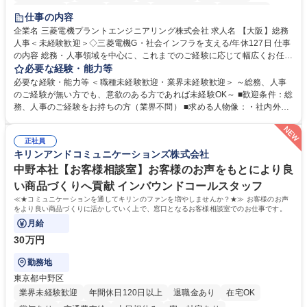
退職金あり
在宅OK
賞与あり
完全週休2日制
交通費支給
仕事の内容
駅近5分以内
土日祝休み
服装自由
寮・社宅あり
食事補助あり
企業名 三菱電機プラントエンジニアリング株式会社 求人名 【大阪】総務
人事＜未経験歓迎＞◇三菱電機G・社会インフラを支える/年休127日 仕事
の内容 総務・人事領域を中心に、これまでのご経験に応じて幅広くお任せ
します。 ＜具体的には＞ ・総務/人事労務（給与・社保・勤怠管理など）
必要な経験・能力等
・採用・教育研修 ・福利厚生運用 など ※基本的には事務所勤務ですが、
必要な経験・能力等 ＜職種未経験歓迎・業界未経験歓迎＞ ～総務、人事
採用や教育等の業務内容により、関西圏以外への日帰り・宿泊を伴う国内
のご経験が無い方でも、意欲のある方であれば未経験OK～ ■歓迎条件：総
出張もございます。 ※担当業務を持ちつつ、お互いに助け合いながら、総
務、人事のご経験をお持ちの方（業界不問） ■求める人物像：・社内外の
務部という組織として協力しながら進める体制です。 募集職種 【大阪】
関係各部門との調整を率先して行い、業務を円滑に遂行できる協調性やコ
総務人事＜未経験歓迎＞◇三菱電機G・社会インフラを支える/年休127日
ミュニケーション能力を持っている方 ・人事総務領域に興味がありゼネラ
正社員
リスト志向をお持ちの方 学歴・資格 学歴：大学院 大学 語学力： 資格：
キリンアンドコミュニケーションズ株式会社
中野本社【お客様相談室】お客様のお声をもとにより良
い商品づくりへ貢献 インバウンドコールスタッフ
≪★コミュニケーションを通してキリンのファンを増やしませんか？★≫ お客様のお声
をより良い商品づくりに活かしていく上で、窓口となるお客様相談室でのお仕事です。
月給
30万円
勤務地
東京都中野区
業界未経験歓迎
年間休日120日以上
退職金あり
在宅OK