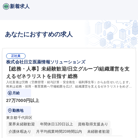
新着求人
あなたにおすすめの求人
正社員
株式会社日立医薬情報ソリューションズ
【総務・人事】未経験歓迎/日立グループ/組織運営を支
えるゼネラリストを目指す 総務
入社直後は労務（労務管理・給与計算・安全衛生・福利厚生等）からお任せいたします。
将来は総務・採用・教育業務へ守備範囲を広げ、組織運営を支えるゼネラリストをめざせ
ます。
月給
27万7000円以上
勤務地
東京都千代田区
業界未経験歓迎
年間休日120日以上
資格取得支援あり
介護休暇あり
月平均残業時間20時間以内
未経験者歓迎