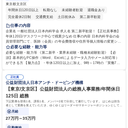
東京都文京区
年間休日120日以上
転勤なし
未経験者歓迎
退職金あり
完全週休2日制
交通費支給
土日祝休み
第二新卒歓迎
仕事の内容
企業名 一般社団法人日本内科学会 求人名 第二新卒歓迎！【正社員事務】
年休120日/デスクワーク中心で残業少なめ 仕事の内容 日本内科学会の会
員管理部門にて、医師（会員）の年会費徴収や住所等個人情報の変更シス
テム入力、電話・FAX対応をお任せします。将来的には、各種委員会の運
必要な経験・能力等
営事務局業務などにも幅広く携わっていただきます。 【会員管理・データ
必要な経験・能力等 《第二新卒・業界未経験・職種未経験歓迎》 【必
入力業務】 ・医師（会員）の住所変更、個人情報のシステム登録・更新
須】基本的なPC操作（Word、Excelによるデータ入力やメール対応等）
・年会費の徴収管理や入金データの照合確認 【問い合わせ対応】 ・会員
ができる方 【魅力点】 ・年休120日以上に加え、9時～17時の「実働7時
（医師）からの電話、FAX、ネット申請に伴う相談受付 ・複雑な案件のへ
間勤務」で残業も少なくワークライフバランスは抜群です。 【将来的な業
のエスカレーション・連携対応 募集職種 第二新卒歓迎！【正社員事務】
務（各種委員会運営）】 ・学会内における各種委員会のスケジュール調
年休120日/デスクワーク中心で残業少なめ
正社員
整、資料作成、当日の運営サポート 学歴・資格 学歴：大学院 大学 語学
公益財団法人日本アンチ・ドーピング機構
力： 資格：
【東京/文京区】公益財団法人の総務人事業務/年間休日
125日 総務
下記業務を部長1名、課長1名、メンバー2名で分担して遂行しています。 はじめは担当
者として業務を覚えていただき、ゆくゆくはリーダーやマネージャーポジションとして活
躍いただくことを期待しています。
月給
27万円～35万円
勤務地