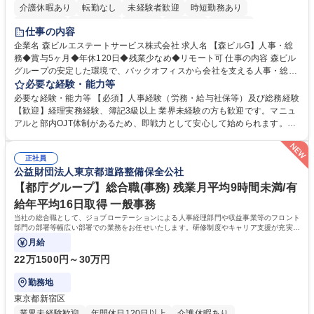
介護休暇あり
転勤なし
未経験者歓迎
時短勤務あり
経験者歓迎
退職金あり
在宅OK
賞与あり
育休あり
仕事の内容
完全週休2日制
交通費支給
長期歓迎
駅近5分以内
土日祝休み
企業名 森ビルエステートサービス株式会社 求人名 【森ビルG】人事・総
務◆賞与5ヶ月◆年休120日◆残業少なめ◆リモート可 仕事の内容 森ビル
グループの安定した環境で、バックオフィスから会社を支える人事・総務
をお任せします。 労務と総務の業務をバランスよく担当し、ゆくゆくは制
必要な経験・能力等
度改定などのコア業務にも挑戦できる、やりがいある環境です。 ■勤怠管
必要な経験・能力等 【必須】人事経験（労務・給与社保等）及び総務経験
理、給与計算、社会保険手続き、年末調整等の労務管理全般 ■入退社手続
【歓迎】経理実務経験、簿記3級以上 業界未経験の方も歓迎です。マニュ
き、社内規定の改定や人事制度改定などのコア業務 ■社内イベントの企画
アルと部内OJT体制があるため、即戦力として安心して始められます。
運営やその他総務業務全般 ※労務と総務を1：1の割合でお任せ。 入社後
【魅力・やりがい】森ビルGの安定基盤で労務から総務まで幅広く携われ
は部内のOJTを中心に、あなたの経験に合わせて不足している部分はいつ
ます。定型業務に留まらず、社内規定や人事制度の改定など会社のコア業
でも質問・相談できる環境が整っているため、安心して成長できます。 募
正社員
務に挑戦できるため、自身の成長と組織への貢献度をダイレクトに実感で
公益財団法人東京都道路整備保全公社
集職種 【森ビルG】人事・総務◆賞与5ヶ月◆年休120日◆残業少なめ◆
きます。 残業少なめ、週1日リモート可など、ワークライフバランスを保
リモート可
ち長期活躍できる環境です。 「これまでの幅広い経験を活かし、長期的な
【都庁グループ】総合職(事務) 残業月平均9時間未満/有
キャリアを築きたい」という前向きな意欲と挑戦を全力で応援します。 学
給年平均16日取得 一般事務
歴・資格 学歴：大学院 大学 高専 短大 専修学校 高校 語学力： 資格：日商
当社の総合職として、ジョブローテーションによる人事経理部門や収益事業等のフロント
簿記検定1級 日商簿記検定2級 日商簿記検定3級
部門の部署等幅広い部署での業務をお任せいたします。研修制度やキャリア支援が充実し
ております！ ※下記業務詳細
月給
22万1500円～30万円
勤務地
東京都新宿区
業界未経験歓迎
年間休日120日以上
介護休暇あり