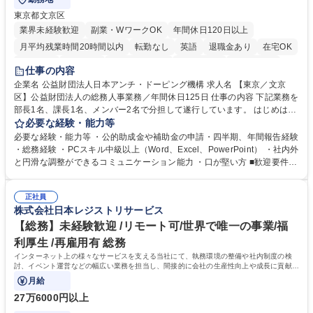
東京都文京区
業界未経験歓迎
副業・WワークOK
年間休日120日以上
月平均残業時間20時間以内
転勤なし
英語
退職金あり
在宅OK
賞与あり
育休あり
完全週休2日制
交通費支給
土日祝休み
仕事の内容
食事補助あり
企業名 公益財団法人日本アンチ・ドーピング機構 求人名 【東京／文京
区】公益財団法人の総務人事業務／年間休日125日 仕事の内容 下記業務を
部長1名、課長1名、メンバー2名で分担して遂行しています。 はじめは担
当者として業務を覚えていただき、ゆくゆくはリーダーやマネージャーポ
必要な経験・能力等
ジションとして活躍いただくことを期待しています。 【総務・人事グルー
必要な経験・能力等 ・公的助成金や補助金の申請・四半期、年間報告経験
プの業務内容】 ・人事制度関連 ・採用活動 ・教育研修の企画、実行 ・勤
・総務経験 ・PCスキル中級以上（Word、Excel、PowerPoint） ・社内外
怠管理 ・官公庁への各種提出 ・法定の会議運営（評議員会、理事会） ・
と円滑な調整ができるコミュニケーション能力 ・口が堅い方 ■歓迎要件
コンプライアンス ・内部規程やルールの管理、整備、文書管理 ・契約関
・採用業務経験 ・英語に抵抗がない方 ・営業経験 学歴・資格 学歴：大学
連 ・衛生管理 ・防災関連・公的助成金の管理・オフィス、ファシリティ
院 大学 高専 短大 専修学校 高校 語学力： 資格：
管理 ・福利厚生関連 ・職員からの問合せ、相談対応 ・その他日常の総務
正社員
株式会社日本レジストリサービス
業務全般 募集職種 【東京／文京区】公益財団法人の総務人事業務／年間
休日125日
【総務】未経験歓迎 /リモート可/世界で唯一の事業/福
利厚生 /再雇用有 総務
インターネット上の様々なサービスを支える当社にて、執務環境の整備や社内制度の検
討、イベント運営などの幅広い業務を担当し、間接的に会社の生産性向上や成長に貢献し
ている部署です。
月給
27万6000円以上