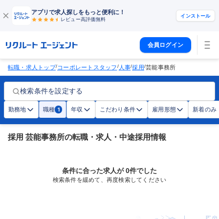
アプリで求人探しをもっと便利に！
インストール
レビュー高評価
無料
会員ログイン
/
/
/
/
転職・求人トップ
コーポレートスタッフ
人事
採用
芸能事務所
検索条件を設定する
勤務地
職種
年収
こだわり条件
雇用形態
新着のみ
1
採用 芸能事務所の転職・求人・中途採用情報
条件に合った求人が 0件でした
検索条件を緩めて、再度検索してください