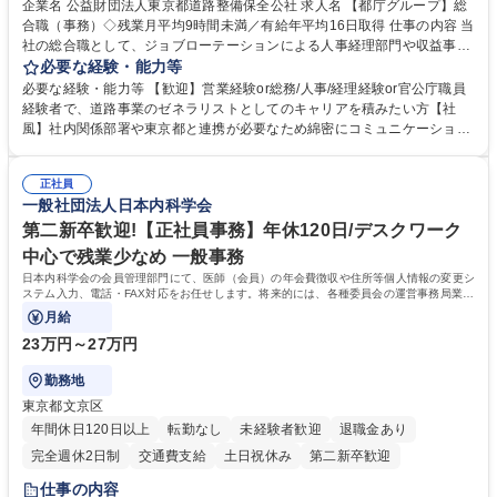
企業名 公益財団法人東京都道路整備保全公社 求人名 【都庁グループ】総
合職（事務）◇残業月平均9時間未満／有給年平均16日取得 仕事の内容 当
社の総合職として、ジョブローテーションによる人事経理部門や収益事業
等のフロント部門の部署等幅広い部署での業務をお任せいたします。研修
必要な経験・能力等
制度やキャリア支援が充実しております！ ※下記業務詳細 【業務詳細】■
必要な経験・能力等 【歓迎】営業経験or総務/人事/経理経験or官公庁職員
管理部門：広報、人事、経理など当公社の運営に係る管理業務 ■収益部
経験者で、道路事業のゼネラリストとしてのキャリアを積みたい方【社
門：駐車場の新規開拓、管理運営、新宿駅西口広場の「イベントコーナ
風】社内関係部署や東京都と連携が必要なため綿密にコミュニケーション
ー」などの管理運営 ■道路部門：整備の急がれる骨格幹線道路や木造住宅
を図っています。 【業務の魅力】■幅広く携われる：総合職（事務）で
密集地域の特定整備路線の用地取得、道路に関する普及啓発事業、都内の
は、駐車場の管理運営や道路用地の取得、公益財団法人の中枢を担う管理
道路施設や道路工事現場の見学ツアー事業 ※入社後は上記いずれかの部門
正社員
部門など多岐に渡る業務を経験できます。 ■様々なプロジェクト：駐車場
一般社団法人日本内科学会
へ配属。※業務内容変更の範囲：会社の定める業務 募集職種 【都庁グル
事業の他、新宿駅西口広場内に設置された照明を兼ねた広告「ブライトサ
ープ】総合職（事務）◇残業月平均9時間未満／有給年平均16日取得
イン」の管理運営を行うなど、事業収益を生み出す活動を積極的に行って
第二新卒歓迎!【正社員事務】年休120日/デスクワーク
います。 学歴・資格 学歴：大学院 大学 高専 短大 専修学校 高校 語学力：
中心で残業少なめ 一般事務
資格：
日本内科学会の会員管理部門にて、医師（会員）の年会費徴収や住所等個人情報の変更シ
ステム入力、電話・FAX対応をお任せします。将来的には、各種委員会の運営事務局業務
などにも幅広く携わっていただきます。
月給
23万円～27万円
勤務地
東京都文京区
年間休日120日以上
転勤なし
未経験者歓迎
退職金あり
完全週休2日制
交通費支給
土日祝休み
第二新卒歓迎
仕事の内容