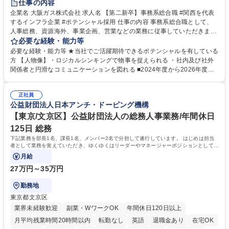
仕事の内容
企業名 大阪ガス株式会社 求人名 【第二新卒】事務系総合職 #関西を代表
するインフラ企業 #ポテンシャル採用 仕事の内容 事務系総合職として、
人事総務、資源海外、事業企画、営業などの業務に従事していただきま
す。 【業務内容の一例】■所属事業部の勤労業務 ■海外に関係する各種業
必要な経験・能力等
務 ■営業部門の企画スタッフ、ルート営業 【キャリアパス】入社後の配属
必要な経験・能力等 ★当社でご活躍期待できるポテンシャルを有している
ポジションで一定期間ご活躍頂いた後、本人の適性及び将来のキャリアを
方 【人物像】・ロジカルシンキングで物事を捉えられる ・社内及び社外
鑑みてジョブローテーションを行います。 【育成】OJTでの現場育成や研
関係者と円滑なコミュニケーションを図れる ■2024年度から2026年度ま
修カリキュラムを通じて、Daigasグループの業務で必要となる知識につい
での3ヵ年を対象とする「Daigasグループ中期経営計画2026」を策定しま
て学んでいただきます。 募集職種 【第二新卒】事務系総合職 #関西を代
した。https://www.osakagas.co.jp/company/press/pr2024/1777576_564
表するインフラ企業 #ポテンシャル採用
正社員
72.html ■エネルギーセキュリティの不安定化や気候変動による自然災害の
公益財団法人日本アンチ・ドーピング機構
甚大化など、これまで以上に社会課題解決の重要性が高まっています。
「未来の日常」の創造に向けて持続可能な社会の実現に貢献してまいりま
【東京/文京区】公益財団法人の総務人事業務/年間休日
す。 学歴・資格 学歴：大学院 大学 語学力： 資格：
125日 総務
下記業務を部長1名、課長1名、メンバー2名で分担して遂行しています。 はじめは担当
者として業務を覚えていただき、ゆくゆくはリーダーやマネージャーポジションとして活
躍いただくことを期待しています。
月給
27万円～35万円
勤務地
東京都文京区
業界未経験歓迎
副業・WワークOK
年間休日120日以上
月平均残業時間20時間以内
転勤なし
英語
退職金あり
在宅OK