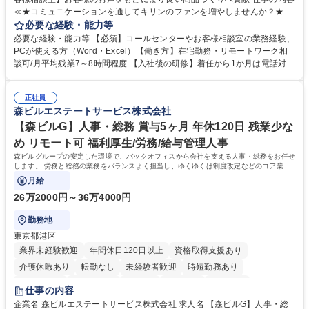
≪★コミュニケーションを通してキリンのファンを増やしませんか？★≫
お客様のお声をより良い商品づくりに活かしていく上で、窓口となるお客
必要な経験・能力等
様相談室でのお仕事です。 日々お客様からいただくキリングループへのご
必要な経験・能力等 【必須】コールセンターやお客様相談室の業務経験、
意見を、企業活動に活かしています。お客様からの声に迅速かつ誠意をも
PCが使える方（Word・Excel）【働き方】在宅勤務・リモートワーク相
って対応、情報提供するとともにグループ内活動に反映しています。 【具
談可/月平均残業7～8時間程度 【入社後の研修】着任から1か月は電話対応
体的には】電話応対、メール、お手紙対応、ご指摘品調査報告書作成、有
のOJTを中心に実施し、電話対応に慣れた段階でメール・手紙のOJTを実
人チャットボット対応など。 【1日の対応件数】■電話：月間一人当たり
施する予定です。独り立ち以降もしっかりフォローする体制を整えていま
平均100件前後■メール・手紙：同上40件前後 募集職種 中野本社【お客様
正社員
すのでご安心ください。 【当社について】キリングループの広報機能を担
森ビルエステートサービス株式会社
相談室】お客様のお声をもとにより良い商品づくりへ貢献
う会社として、お客様との出会いを大切にし、磨き上げたホスピタリティ
を込めてコミュニケーションをとりながら広報関連業務を行っておりま
【森ビルG】人事・総務 賞与5ヶ月 年休120日 残業少な
す。 学歴・資格 学歴：大学院 大学 高専 短大 専修学校 高校 語学力： 資
め リモート可 福利厚生/労務/給与管理人事
格：
森ビルグループの安定した環境で、バックオフィスから会社を支える人事・総務をお任せ
します。 労務と総務の業務をバランスよく担当し、ゆくゆくは制度改定などのコア業務
にも挑戦できる、やりがいある環境です。
月給
26万2000円～36万4000円
勤務地
東京都港区
業界未経験歓迎
年間休日120日以上
資格取得支援あり
介護休暇あり
転勤なし
未経験者歓迎
時短勤務あり
経験者歓迎
退職金あり
在宅OK
賞与あり
育休あり
仕事の内容
完全週休2日制
交通費支給
長期歓迎
駅近5分以内
土日祝休み
企業名 森ビルエステートサービス株式会社 求人名 【森ビルG】人事・総