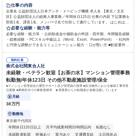
賞与あり
育休あり
完全週休2日制
交通費支給
土日祝休み
仕事の内容
食事補助あり
企業名 公益財団法人日本アンチ・ドーピング機構 求人名 【東京／文京
区】公益財団法人の総務人事業務／年間休日125日 仕事の内容 下記業務を
部長1名、課長1名、メンバー2名で分担して遂行しています。 はじめは担
当者として業務を覚えていただき、ゆくゆくはリーダーやマネージャーポ
必要な経験・能力等
ジションとして活躍いただくことを期待しています。 【総務・人事グルー
必要な経験・能力等 ・公的助成金や補助金の申請・四半期、年間報告経験
プの業務内容】 ・人事制度関連 ・採用活動 ・教育研修の企画、実行 ・勤
・総務経験 ・PCスキル中級以上（Word、Excel、PowerPoint） ・社内外
怠管理 ・官公庁への各種提出 ・法定の会議運営（評議員会、理事会） ・
と円滑な調整ができるコミュニケーション能力 ・口が堅い方 ■歓迎要件
コンプライアンス ・内部規程やルールの管理、整備、文書管理 ・契約関
・採用業務経験 ・英語に抵抗がない方 ・営業経験 学歴・資格 学歴：大学
連 ・衛生管理 ・防災関連・公的助成金の管理・オフィス、ファシリティ
院 大学 高専 短大 専修学校 高校 語学力： 資格：
管理 ・福利厚生関連 ・職員からの問合せ、相談対応 ・その他日常の総務
契約社員
株式会社関東合人社
業務全般 募集職種 【東京／文京区】公益財団法人の総務人事業務／年間
休日125日
未経験・ベテラン歓迎【お茶の水】マンション管理事務
転勤無/年休123日 その他不動産施設管理/保全
■マンション管理組合の運営サポート及び管理員の指導 ■担当物件における修繕工事等受
注業務 ■事務所内での事務業務等 ★異業界からの転職者が多数活躍しています
月給
38万円
勤務地
東京都千代田区
年間休日120日以上
月平均残業時間20時間以内
転勤なし
未経験者歓迎
研修あり
賞与あり
交通費支給
土日祝休み