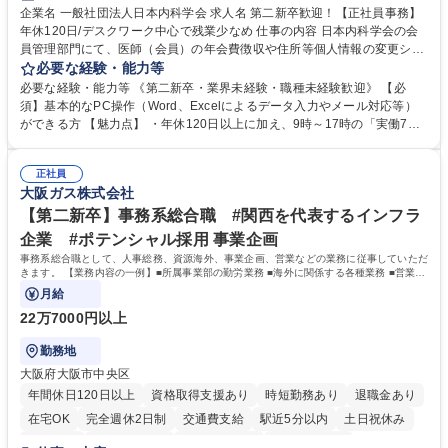
企業名 一般社団法人日本内科学会 求人名 第二新卒歓迎！【正社員事務】
年休120日/デスクワーク中心で残業少なめ 仕事の内容 日本内科学会の会
員管理部門にて、医師（会員）の年会費徴収や住所等個人情報の変更シス
テム入力、電話・FAX対応をお任せします。将来的には、各種委員会の運
必要な経験・能力等
営事務局業務などにも幅広く携わっていただきます。 【会員管理・データ
必要な経験・能力等 《第二新卒・業界未経験・職種未経験歓迎》 【必
入力業務】 ・医師（会員）の住所変更、個人情報のシステム登録・更新
須】基本的なPC操作（Word、Excelによるデータ入力やメール対応等）
・年会費の徴収管理や入金データの照合確認 【問い合わせ対応】 ・会員
ができる方 【魅力点】 ・年休120日以上に加え、9時～17時の「実働7時
（医師）からの電話、FAX、ネット申請に伴う相談受付 ・複雑な案件のへ
間勤務」で残業も少なくワークライフバランスは抜群です。 【将来的な業
のエスカレーション・連携対応 募集職種 第二新卒歓迎！【正社員事務】
務（各種委員会運営）】 ・学会内における各種委員会のスケジュール調
年休120日/デスクワーク中心で残業少なめ
正社員
整、資料作成、当日の運営サポート 学歴・資格 学歴：大学院 大学 語学
大阪ガス株式会社
力： 資格：
【第二新卒】事務系総合職 #関西を代表するインフラ
企業 #ポテンシャル採用 事業企画
事務系総合職として、人事総務、資源海外、事業企画、営業などの業務に従事していただ
きます。 【業務内容の一例】■所属事業部の勤労業務 ■海外に関係する各種業務 ■営業部
門の企画スタッフ、ルート営業
月給
22万7000円以上
勤務地
大阪府大阪市中央区
年間休日120日以上
資格取得支援あり
時短勤務あり
退職金あり
在宅OK
完全週休2日制
交通費支給
駅近5分以内
土日祝休み
服装自由
第二新卒歓迎
寮・社宅あり
食事補助あり