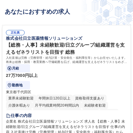
あなたにおすすめの求人
正社員
株式会社日立医薬情報ソリューションズ
【総務・人事】未経験歓迎/日立グループ/組織運営を支
えるゼネラリストを目指す 総務
入社直後は労務（労務管理・給与計算・安全衛生・福利厚生等）からお任せいたします。
将来は総務・採用・教育業務へ守備範囲を広げ、組織運営を支えるゼネラリストをめざせ
ます。
月給
27万7000円以上
勤務地
東京都千代田区
業界未経験歓迎
年間休日120日以上
資格取得支援あり
介護休暇あり
月平均残業時間20時間以内
未経験者歓迎
住宅手当あり
時短勤務あり
退職金あり
在宅OK
賞与あり
仕事の内容
育休あり
完全週休2日制
交通費支給
土日祝休み
寮・社宅あり
企業名 株式会社日立医薬情報ソリューションズ 求人名 【総務・人事】未
経験歓迎/日立グループ/組織運営を支えるゼネラリストを目指す 仕事の内
容 入社直後は労務（労務管理・給与計算・安全衛生・福利厚生等）からお