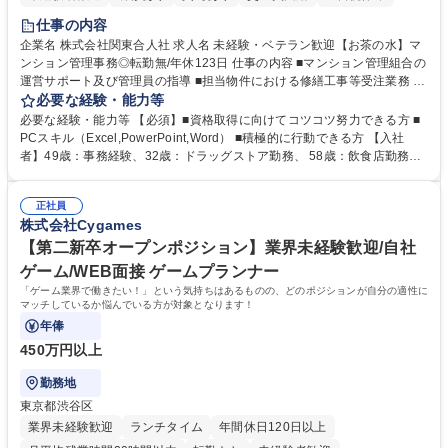
仕事の内容
企業名 株式会社関東合人社 求人名 未経験・ベテラン歓迎【お茶の水】マ
ンション管理事務◎転勤無/年休123日 仕事の内容 ■マンション管理組合の
運営サポート及び管理員の指導 ■担当物件における修繕工事等受注業務 ■
事務所内での事務業務等 ★異業界からの転職者が多数活躍しています
必要な経験・能力等
【年収補足】532万円 ＋別途インセンティヴで平均約100万円/年（昨年度
必要な経験・能力等 【必須】■資格取得に向けてコツコツ努力できる方 ■
実績） ＋管理業務主任者資格手当50,000円/月 ★親会社である株式会社合
PCスキル（Excel,PowerPoint,Word） ■積極的に行動できる方 【入社
人社計画研究所社のグループ会社として、質の高いサービスと適性価格を
者】49歳：事務経験、32歳：ドラッグストア勤務、 58歳：飲食店勤務
武器に約20年受託戸数増加中です。https://www.gojin.co.jp/abt/abt_3.html
等：中途採用の9割が未経験者！ 【資格取得支援】■メンター制度■社内模
募集職種 未経験・ベテラン歓迎【お茶の水】マンション管理事務◎転勤
試や研修制度など充実！ ＊未資格者の8割以上が入社2年以内に資格を取
無/年休123日
正社員
得出来ております！ 【魅力】■フレックス制度、未経験からでも下限年収
株式会社Cygames
を一律支給！ ■管理業務主任者資格取得後には50,000円/月の手当あり！
学歴・資格 学歴：大学院 大学 高専 短大 専修学校 高校 語学力： 資格：第
【第二新卒オープンポジション】業界未経験歓迎/自社
一種運転免許普通自動車
ゲーム/WEB面接 ゲームプランナー
「ゲーム業界で働きたい！」という気持ちはあるものの、どのポジションが自分の適性に
マッチしているか悩んでいる方が対象となります！
年俸
450万円以上
勤務地
東京都渋谷区
業界未経験歓迎
ランチタイム
年間休日120日以上