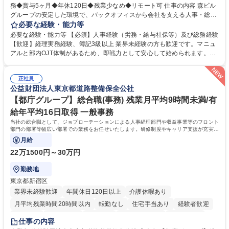
務◆賞与5ヶ月◆年休120日◆残業少なめ◆リモート可 仕事の内容 森ビル
グループの安定した環境で、バックオフィスから会社を支える人事・総務
をお任せします。 労務と総務の業務をバランスよく担当し、ゆくゆくは制
必要な経験・能力等
度改定などのコア業務にも挑戦できる、やりがいある環境です。 ■勤怠管
必要な経験・能力等 【必須】人事経験（労務・給与社保等）及び総務経験
理、給与計算、社会保険手続き、年末調整等の労務管理全般 ■入退社手続
【歓迎】経理実務経験、簿記3級以上 業界未経験の方も歓迎です。マニュ
き、社内規定の改定や人事制度改定などのコア業務 ■社内イベントの企画
アルと部内OJT体制があるため、即戦力として安心して始められます。
運営やその他総務業務全般 ※労務と総務を1：1の割合でお任せ。 入社後
【魅力・やりがい】森ビルGの安定基盤で労務から総務まで幅広く携われ
は部内のOJTを中心に、あなたの経験に合わせて不足している部分はいつ
ます。定型業務に留まらず、社内規定や人事制度の改定など会社のコア業
でも質問・相談できる環境が整っているため、安心して成長できます。 募
正社員
務に挑戦できるため、自身の成長と組織への貢献度をダイレクトに実感で
公益財団法人東京都道路整備保全公社
集職種 【森ビルG】人事・総務◆賞与5ヶ月◆年休120日◆残業少なめ◆
きます。 残業少なめ、週1日リモート可など、ワークライフバランスを保
リモート可
ち長期活躍できる環境です。 「これまでの幅広い経験を活かし、長期的な
【都庁グループ】総合職(事務) 残業月平均9時間未満/有
キャリアを築きたい」という前向きな意欲と挑戦を全力で応援します。 学
給年平均16日取得 一般事務
歴・資格 学歴：大学院 大学 高専 短大 専修学校 高校 語学力： 資格：日商
当社の総合職として、ジョブローテーションによる人事経理部門や収益事業等のフロント
簿記検定1級 日商簿記検定2級 日商簿記検定3級
部門の部署等幅広い部署での業務をお任せいたします。研修制度やキャリア支援が充実し
ております！ ※下記業務詳細
月給
22万1500円～30万円
勤務地
東京都新宿区
業界未経験歓迎
年間休日120日以上
介護休暇あり
月平均残業時間20時間以内
転勤なし
住宅手当あり
経験者歓迎
研修あり
退職金あり
賞与あり
完全週休2日制
交通費支給
仕事の内容
駅近5分以内
資格取得手当あり
食事補助あり