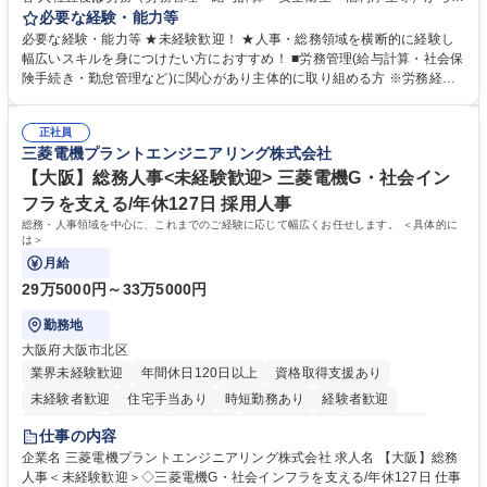
任せいたします。将来は総務・採用・教育業務へ守備範囲を広げ、組織運
必要な経験・能力等
営を支えるゼネラリストをめざせます。 ・初期業務：労働時間管理、給与
必要な経験・能力等 ★未経験歓迎！ ★人事・総務領域を横断的に経験し
計算、社会保険対応、福利厚生管理、安全衛生、健康経営推進等をお任せ
幅広いスキルを身につけたい方におすすめ！ ■労務管理(給与計算・社会保
します。ご経験に応じて、休職者管理など、幅広く経験を積んでいただき
険手続き・勤怠管理など)に関心があり主体的に取り組める方 ※労務経験
ます。 ・将来的な広がり：総務・採用・教育・税務対応・経営企画等。
者は早期にご活躍いただけます。 ■チームで仕事を推進できる方■将来は
★メンバーがマンツーマンで丁寧に教えるため、ご経験が浅くても安心！
マネジメント職として活躍したい 【尚可】■人事、労務、採用、教育業務
幅広く経験を積みたい意欲がある方に最適な環境です。 募集職種 【総
正社員
のご経験 ■労務管理（給与計算・社会保険手続き・勤怠管理など）の経験
三菱電機プラントエンジニアリング株式会社
務・人事】未経験歓迎/日立グループ/組織運営を支えるゼネラリストを目
■衛生管理者の資格をお持ちの方 学歴・資格 学歴：大学院 大学 高専 短大
指す
専修学校 高校 語学力： 資格：
【大阪】総務人事<未経験歓迎> 三菱電機G・社会イン
フラを支える/年休127日 採用人事
総務・人事領域を中心に、これまでのご経験に応じて幅広くお任せします。 ＜具体的に
は＞
月給
29万5000円～33万5000円
勤務地
大阪府大阪市北区
業界未経験歓迎
年間休日120日以上
資格取得支援あり
未経験者歓迎
住宅手当あり
時短勤務あり
経験者歓迎
退職金あり
在宅OK
賞与あり
完全週休2日制
交通費支給
仕事の内容
駅近5分以内
土日祝休み
服装自由
寮・社宅あり
食事補助あり
企業名 三菱電機プラントエンジニアリング株式会社 求人名 【大阪】総務
人事＜未経験歓迎＞◇三菱電機G・社会インフラを支える/年休127日 仕事