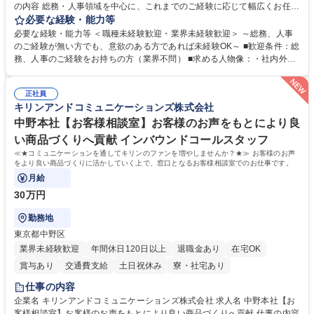
の内容 総務・人事領域を中心に、これまでのご経験に応じて幅広くお任せ
します。 ＜具体的には＞ ・総務/人事労務（給与・社保・勤怠管理など）
必要な経験・能力等
・採用・教育研修 ・福利厚生運用 など ※基本的には事務所勤務ですが、
必要な経験・能力等 ＜職種未経験歓迎・業界未経験歓迎＞ ～総務、人事
採用や教育等の業務内容により、関西圏以外への日帰り・宿泊を伴う国内
のご経験が無い方でも、意欲のある方であれば未経験OK～ ■歓迎条件：総
出張もございます。 ※担当業務を持ちつつ、お互いに助け合いながら、総
務、人事のご経験をお持ちの方（業界不問） ■求める人物像：・社内外の
務部という組織として協力しながら進める体制です。 募集職種 【大阪】
関係各部門との調整を率先して行い、業務を円滑に遂行できる協調性やコ
総務人事＜未経験歓迎＞◇三菱電機G・社会インフラを支える/年休127日
ミュニケーション能力を持っている方 ・人事総務領域に興味がありゼネラ
正社員
リスト志向をお持ちの方 学歴・資格 学歴：大学院 大学 語学力： 資格：
キリンアンドコミュニケーションズ株式会社
中野本社【お客様相談室】お客様のお声をもとにより良
い商品づくりへ貢献 インバウンドコールスタッフ
≪★コミュニケーションを通してキリンのファンを増やしませんか？★≫ お客様のお声
をより良い商品づくりに活かしていく上で、窓口となるお客様相談室でのお仕事です。
月給
30万円
勤務地
東京都中野区
業界未経験歓迎
年間休日120日以上
退職金あり
在宅OK
賞与あり
交通費支給
土日祝休み
寮・社宅あり
仕事の内容
企業名 キリンアンドコミュニケーションズ株式会社 求人名 中野本社【お
客様相談室】お客様のお声をもとにより良い商品づくりへ貢献 仕事の内容