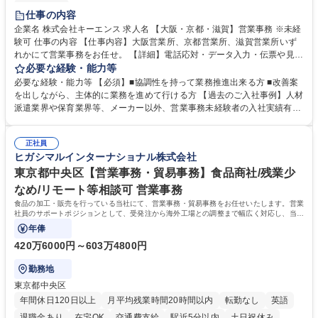
土日祝休み
仕事の内容
企業名 株式会社キーエンス 求人名 【大阪・京都・滋賀】営業事務 ※未経
験可 仕事の内容 【仕事内容】大阪営業所、京都営業所、滋賀営業所いず
れかにて営業事務をお任せ。 【詳細】電話応対・データ入力・伝票や見積
の作成・カタログ送付・来客対応・営業所内で発生する事務業務や業務改
必要な経験・能力等
善をお任せ。 【教育制度】ご入社後、育成担当とペアになりながらOJTに
必要な経験・能力等 【必須】■協調性を持って業務推進出来る方 ■改善案
て業務を覚えていただくことが可能です。業務システムがきちんと構築さ
を出しながら、主体的に業務を進めて行ける方 【過去のご入社事例】人材
れているため、スムーズに仕事に慣れることができる環境です。また、
派遣業界や保育業界等、メーカー以外、営業事務未経験者の入社実績有
「チームで成果を出す文化」があり、良いやり方を積極的に共有しながら
【当社の事務職について】単なる事務ではなく主体性を発揮したサポート
常に改善を目指す風土のため、安心して業務に取り組んでいただけます。
により、キーエンスの付加価値向上に貢献します。ベースの定型業務に加
募集職種 【大阪・京都・滋賀】営業事務 ※未経験可
正社員
えて、お客様や社員の状況に合わせ、能動的なサポート、改善の動きも期
ヒガシマルインターナショナル株式会社
待され。組織を支えるスペシャリストとして、チームに貢献し、結果的に
社員から頼られる存在になることができます。平均19:30の退勤以降の業
東京都中央区【営業事務・貿易事務】食品商社/残業少
務の持ち帰りも禁止されており、メリハリのある働き方となります。 学
なめ/リモート等相談可 営業事務
歴・資格 学歴：大学院 大学 高専 短大 語学力： 資格：
食品の加工・販売を行っている当社にて、営業事務・貿易事務をお任せいたします。営業
社員のサポートポジションとして、受発注から海外工場との調整まで幅広く対応し、当社
事業の根幹を支えていただきます。
年俸
420万6000円～603万4800円
勤務地
東京都中央区
年間休日120日以上
月平均残業時間20時間以内
転勤なし
英語
退職金あり
在宅OK
交通費支給
駅近5分以内
土日祝休み