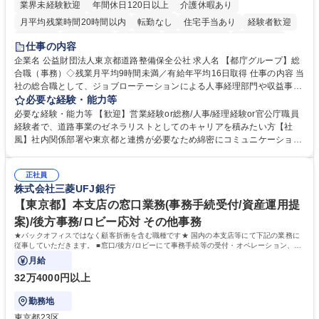
業界未経験歓迎
年間休日120日以上
介護休暇あり
月平均残業時間20時間以内
転勤なし
住宅手当あり
経験者歓迎
研修あり
退職金あり
賞与あり
完全週休2日制
交通費支給
仕事の内容
駅近5分以内
資格取得手当あり
食事補助あり
企業名 公益財団法人東京都道路整備保全公社 求人名 【都庁グループ】総
合職（事務）◇残業月平均9時間未満／有給年平均16日取得 仕事の内容 当
社の総合職として、ジョブローテーションによる人事経理部門や収益事業
等のフロント部門の部署等幅広い部署での業務をお任せいたします。研修
必要な経験・能力等
制度やキャリア支援が充実しております！ ※下記業務詳細 【業務詳細】■
必要な経験・能力等 【歓迎】営業経験or総務/人事/経理経験or官公庁職員
管理部門：広報、人事、経理など当公社の運営に係る管理業務 ■収益部
経験者で、道路事業のゼネラリストとしてのキャリアを積みたい方【社
門：駐車場の新規開拓、管理運営、新宿駅西口広場の「イベントコーナ
風】社内関係部署や東京都と連携が必要なため綿密にコミュニケーション
ー」などの管理運営 ■道路部門：整備の急がれる骨格幹線道路や木造住宅
を図っています。 【業務の魅力】■幅広く携われる：総合職（事務）で
密集地域の特定整備路線の用地取得、道路に関する普及啓発事業、都内の
は、駐車場の管理運営や道路用地の取得、公益財団法人の中枢を担う管理
道路施設や道路工事現場の見学ツアー事業 ※入社後は上記いずれかの部門
正社員
部門など多岐に渡る業務を経験できます。 ■様々なプロジェクト：駐車場
株式会社三菱UFJ銀行
へ配属。※業務内容変更の範囲：会社の定める業務 募集職種 【都庁グル
事業の他、新宿駅西口広場内に設置された照明を兼ねた広告「ブライトサ
ープ】総合職（事務）◇残業月平均9時間未満／有給年平均16日取得
イン」の管理運営を行うなど、事業収益を生み出す活動を積極的に行って
【東京都】本支店の窓口業務(事務手続受付/資産運用提
います。 学歴・資格 学歴：大学院 大学 高専 短大 専修学校 高校 語学力：
案)/後方事務/ロビー応対 その他事務
資格：
★バックオフィスではなく顧客折衝を含む職種です★ 国内の本支店等にて下記の業務に
従事していただきます。 ■窓口/後方/ロビーにて事務手続等の受付・オペレーション、お
客様対応
月給
32万4000円以上
勤務地
東京都23区