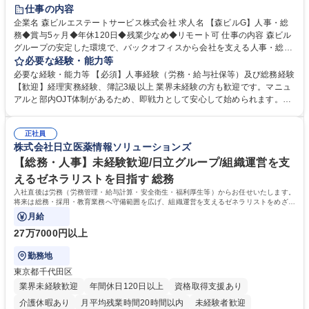
経験者歓迎
退職金あり
在宅OK
賞与あり
育休あり
仕事の内容
完全週休2日制
交通費支給
長期歓迎
駅近5分以内
土日祝休み
企業名 森ビルエステートサービス株式会社 求人名 【森ビルG】人事・総
務◆賞与5ヶ月◆年休120日◆残業少なめ◆リモート可 仕事の内容 森ビル
グループの安定した環境で、バックオフィスから会社を支える人事・総務
をお任せします。 労務と総務の業務をバランスよく担当し、ゆくゆくは制
必要な経験・能力等
度改定などのコア業務にも挑戦できる、やりがいある環境です。 ■勤怠管
必要な経験・能力等 【必須】人事経験（労務・給与社保等）及び総務経験
理、給与計算、社会保険手続き、年末調整等の労務管理全般 ■入退社手続
【歓迎】経理実務経験、簿記3級以上 業界未経験の方も歓迎です。マニュ
き、社内規定の改定や人事制度改定などのコア業務 ■社内イベントの企画
アルと部内OJT体制があるため、即戦力として安心して始められます。
運営やその他総務業務全般 ※労務と総務を1：1の割合でお任せ。 入社後
【魅力・やりがい】森ビルGの安定基盤で労務から総務まで幅広く携われ
は部内のOJTを中心に、あなたの経験に合わせて不足している部分はいつ
ます。定型業務に留まらず、社内規定や人事制度の改定など会社のコア業
でも質問・相談できる環境が整っているため、安心して成長できます。 募
正社員
務に挑戦できるため、自身の成長と組織への貢献度をダイレクトに実感で
株式会社日立医薬情報ソリューションズ
集職種 【森ビルG】人事・総務◆賞与5ヶ月◆年休120日◆残業少なめ◆
きます。 残業少なめ、週1日リモート可など、ワークライフバランスを保
リモート可
ち長期活躍できる環境です。 「これまでの幅広い経験を活かし、長期的な
【総務・人事】未経験歓迎/日立グループ/組織運営を支
キャリアを築きたい」という前向きな意欲と挑戦を全力で応援します。 学
えるゼネラリストを目指す 総務
歴・資格 学歴：大学院 大学 高専 短大 専修学校 高校 語学力： 資格：日商
入社直後は労務（労務管理・給与計算・安全衛生・福利厚生等）からお任せいたします。
簿記検定1級 日商簿記検定2級 日商簿記検定3級
将来は総務・採用・教育業務へ守備範囲を広げ、組織運営を支えるゼネラリストをめざせ
ます。
月給
27万7000円以上
勤務地
東京都千代田区
業界未経験歓迎
年間休日120日以上
資格取得支援あり
介護休暇あり
月平均残業時間20時間以内
未経験者歓迎