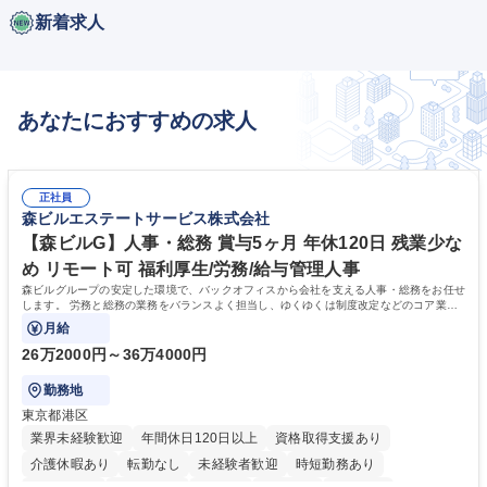
新着求人
あなたにおすすめの求人
正社員
森ビルエステートサービス株式会社
【森ビルG】人事・総務 賞与5ヶ月 年休120日 残業少な
め リモート可 福利厚生/労務/給与管理人事
森ビルグループの安定した環境で、バックオフィスから会社を支える人事・総務をお任せ
します。 労務と総務の業務をバランスよく担当し、ゆくゆくは制度改定などのコア業務
にも挑戦できる、やりがいある環境です。
月給
26万2000円～36万4000円
勤務地
東京都港区
業界未経験歓迎
年間休日120日以上
資格取得支援あり
介護休暇あり
転勤なし
未経験者歓迎
時短勤務あり