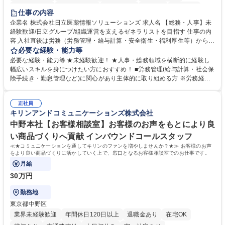
住宅手当あり
時短勤務あり
退職金あり
在宅OK
賞与あり
仕事の内容
育休あり
完全週休2日制
交通費支給
土日祝休み
寮・社宅あり
企業名 株式会社日立医薬情報ソリューションズ 求人名 【総務・人事】未
経験歓迎/日立グループ/組織運営を支えるゼネラリストを目指す 仕事の内
容 入社直後は労務（労務管理・給与計算・安全衛生・福利厚生等）からお
任せいたします。将来は総務・採用・教育業務へ守備範囲を広げ、組織運
必要な経験・能力等
営を支えるゼネラリストをめざせます。 ・初期業務：労働時間管理、給与
必要な経験・能力等 ★未経験歓迎！ ★人事・総務領域を横断的に経験し
計算、社会保険対応、福利厚生管理、安全衛生、健康経営推進等をお任せ
幅広いスキルを身につけたい方におすすめ！ ■労務管理(給与計算・社会保
します。ご経験に応じて、休職者管理など、幅広く経験を積んでいただき
険手続き・勤怠管理など)に関心があり主体的に取り組める方 ※労務経験
ます。 ・将来的な広がり：総務・採用・教育・税務対応・経営企画等。
者は早期にご活躍いただけます。 ■チームで仕事を推進できる方■将来は
★メンバーがマンツーマンで丁寧に教えるため、ご経験が浅くても安心！
マネジメント職として活躍したい 【尚可】■人事、労務、採用、教育業務
幅広く経験を積みたい意欲がある方に最適な環境です。 募集職種 【総
正社員
のご経験 ■労務管理（給与計算・社会保険手続き・勤怠管理など）の経験
キリンアンドコミュニケーションズ株式会社
務・人事】未経験歓迎/日立グループ/組織運営を支えるゼネラリストを目
■衛生管理者の資格をお持ちの方 学歴・資格 学歴：大学院 大学 高専 短大
指す
専修学校 高校 語学力： 資格：
中野本社【お客様相談室】お客様のお声をもとにより良
い商品づくりへ貢献 インバウンドコールスタッフ
≪★コミュニケーションを通してキリンのファンを増やしませんか？★≫ お客様のお声
をより良い商品づくりに活かしていく上で、窓口となるお客様相談室でのお仕事です。
月給
30万円
勤務地
東京都中野区
業界未経験歓迎
年間休日120日以上
退職金あり
在宅OK