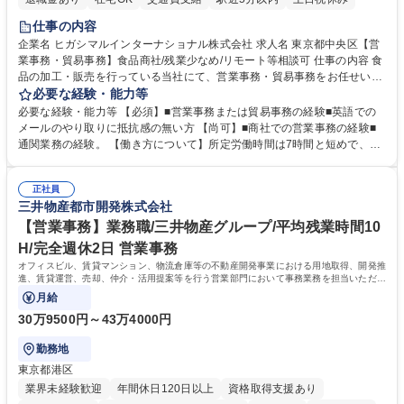
仕事の内容
企業名 ヒガシマルインターナショナル株式会社 求人名 東京都中央区【営
業事務・貿易事務】食品商社/残業少なめ/リモート等相談可 仕事の内容 食
品の加工・販売を行っている当社にて、営業事務・貿易事務をお任せいた
します。営業社員のサポートポジションとして、受発注から海外工場との
必要な経験・能力等
調整まで幅広く対応し、当社事業の根幹を支えていただきます。 ■受発注
必要な経験・能力等 【必須】■営業事務または貿易事務の経験■英語での
業務、請求書発行 ■海外工場とのスケジュール調整 ■在庫管理 ■輸入書類
メールのやり取りに抵抗感の無い方 【尚可】■商社での営業事務の経験■
の確認・作成 ■配送手配 ■通関業者を通して行う輸出入業全般 ■倉庫との
通関業務の経験。 【働き方について】所定労働時間は7時間と短めで、残
倉入れ調整等 ※ゼネラリストとしてのキャリアアップを目指すことが可能
業も月平均20時間以下です。時差出勤制度や週1日のリモート勤務も相談
です。単に商品を販売するだけでなく原料の仕入れから販売までをトータ
可能で、ワークライフバランスを保ち長期就業しやすい環境です。 【当社
ルプロデュースしているため、商品に関わる全ての業務をサポート頂きま
正社員
の強み】1991年の設立以来、外食産業を中心としたお客様の多様なニー
三井物産都市開発株式会社
す。 募集職種 東京都中央区【営業事務・貿易事務】食品商社/残業少なめ/
ズに沿った冷凍水産物等の生産・輸入・販売を一貫して手掛けています。
リモート等相談可
自社工場と海外拠点の強固な連携によるワンストップサービスが最大の強
【営業事務】業務職/三井物産グループ/平均残業時間10
みです。 学歴・資格 学歴：大学院 大学 語学力：英語 資格：
H/完全週休2日 営業事務
オフィスビル、賃貸マンション、物流倉庫等の不動産開発事業における用地取得、開発推
進、賃貸運営、売却、仲介・活用提案等を行う営業部門において事務業務を担当いただき
ます。
月給
30万9500円～43万4000円
勤務地
東京都港区
業界未経験歓迎
年間休日120日以上
資格取得支援あり