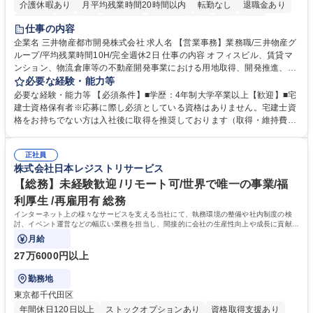
介護休暇あり
月平均残業時間20時間以内
転勤なし
退職金あり
在宅OK
賞与あり
育休あり
完全週休2日制
交通費支給
仕事の内容
駅近5分以内
土日祝休み
寮・社宅あり
企業名 三井物産都市開発株式会社 求人名 【営業事務】業務職/三井物産グ
ループ/平均残業時間10H/完全週休2日 仕事の内容 オフィスビル、賃貸マ
ンション、物流倉庫等の不動産開発事業における用地取得、開発推進、賃
貸運営、売却、仲介・活用提案等を行う営業部門において事務業務を担当
必要な経験・能力等
いただきます。 【詳細】・契約書管理、契約書製本、捺印対応、ファイリ
必要な経験・能力等 【必須条件】■学歴：4年制大学卒業以上【歓迎】■宅
ング、登記簿取得、調書取得・支払業務（各種費用支払、支払管理、請
建士資格保有者※応募に際し必須としている資格はありません。宅建士資
求・支払データ登録、取引先マスター申請対応）・予算作成及び予実管
格をお持ちでない方は入社後に取得を推奨しております（取得・維持費用
理・各種稟議書、報告書作成業務・各種台帳管理、交際費・会議費支払報
の一部補助あり） 【求める人物像】 ・向学心豊かで、主体的に行動でき
告書作成及び月次管理・部内総務庶務全般 など※※配属先によっては上記
る方。 ・社内外の多様な関係者と協調して業務を進められるコミュニケー
の他に担当頂く業務が発生する場合があります。 募集職種 【営業事務】
正社員
ション力がある方。 ・チャレンジを厭わず、粘り強く業務に取り組める
株式会社日本レジストリサービス
業務職/三井物産グループ/平均残業時間10H/完全週休2日
方。多様な関係者と謙虚に信頼関係を構築でき、期限を意識したスケジュ
ール管理が出来る方。※将来的に他部署（営業部門、コーポレート部門）
【総務】未経験歓迎 /リモート可/世界で唯一の事業/福
へのジョブローテーションの可能性があります。 学歴・資格 学歴：大学
利厚生 /再雇用有 総務
院 大学 語学力： 資格：宅地建物取引士
インターネット上の様々なサービスを支える当社にて、執務環境の整備や社内制度の検
討、イベント運営などの幅広い業務を担当し、間接的に会社の生産性向上や成長に貢献し
ている部署です。
月給
27万6000円以上
勤務地
東京都千代田区
年間休日120日以上
ストックオプションあり
資格取得支援あり