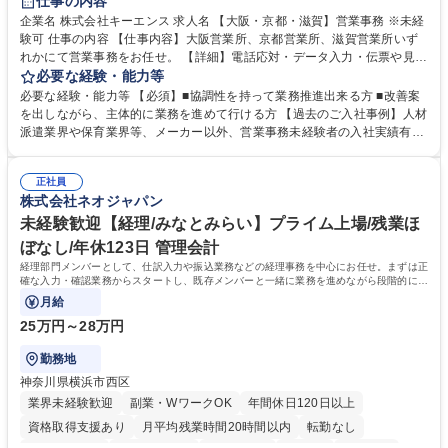
仕事の内容
企業名 株式会社キーエンス 求人名 【大阪・京都・滋賀】営業事務 ※未経
験可 仕事の内容 【仕事内容】大阪営業所、京都営業所、滋賀営業所いず
れかにて営業事務をお任せ。 【詳細】電話応対・データ入力・伝票や見積
の作成・カタログ送付・来客対応・営業所内で発生する事務業務や業務改
必要な経験・能力等
善をお任せ。 【教育制度】ご入社後、育成担当とペアになりながらOJTに
必要な経験・能力等 【必須】■協調性を持って業務推進出来る方 ■改善案
て業務を覚えていただくことが可能です。業務システムがきちんと構築さ
を出しながら、主体的に業務を進めて行ける方 【過去のご入社事例】人材
れているため、スムーズに仕事に慣れることができる環境です。また、
派遣業界や保育業界等、メーカー以外、営業事務未経験者の入社実績有
「チームで成果を出す文化」があり、良いやり方を積極的に共有しながら
【当社の事務職について】単なる事務ではなく主体性を発揮したサポート
常に改善を目指す風土のため、安心して業務に取り組んでいただけます。
により、キーエンスの付加価値向上に貢献します。ベースの定型業務に加
募集職種 【大阪・京都・滋賀】営業事務 ※未経験可
正社員
えて、お客様や社員の状況に合わせ、能動的なサポート、改善の動きも期
株式会社ネオジャパン
待され。組織を支えるスペシャリストとして、チームに貢献し、結果的に
社員から頼られる存在になることができます。平均19:30の退勤以降の業
未経験歓迎【経理/みなとみらい】プライム上場/残業ほ
務の持ち帰りも禁止されており、メリハリのある働き方となります。 学
ぼなし/年休123日 管理会計
歴・資格 学歴：大学院 大学 高専 短大 語学力： 資格：
経理部門メンバーとして、仕訳入力や振込業務などの経理事務を中心にお任せ。まずは正
確な入力・確認業務からスタートし、既存メンバーと一緒に業務を進めながら段階的に経
理知識を身につけていただきます。
月給
25万円～28万円
勤務地
神奈川県横浜市西区
業界未経験歓迎
副業・WワークOK
年間休日120日以上
資格取得支援あり
月平均残業時間20時間以内
転勤なし