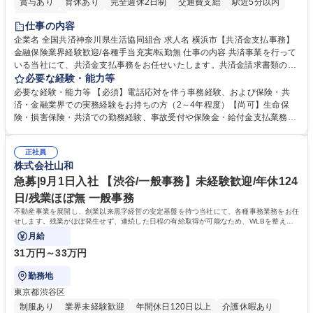
賞与あり
育休あり
完全週休2日制
交通費支給
駅近5分以内
土日祝休み
仕事の内容
企業名 全国共済神奈川県生活協同組合 求人名 横浜市【共済金支払事務】
金融保険業界経験歓迎/各種手当充実/転勤無 仕事の内容 共済事業を行って
いる当社にて、共済金支払事務をお任せいたします。共済金請求書類の受
付・内容確認・審査・データ入力のほか、加入者様や医療機関等からの問
必要な経験・能力等
い合わせ電話対応や書類発送等を担当します。 ■共済金請求書類の受付、
必要な経験・能力等 【必須】電話応対を伴う事務経験、および保険・共
内容確認、および共済金支払に関する審査・事務処理業務全般を担当 ■専
済・金融業界での実務経験をお持ちの方（2～4年程度）【尚可】生命保
用システムへのデータ入力、各種必要書類の作成・発送作業 ■加入者様や
険・損害保険・共済での勤務経験、事故受付や保険金・給付金支払業務経
医療機関等からの各種問い合わせに対する丁寧かつ迅速な電話応対 ■現場
験がある方 【求める人物像】■相手の立場に立った丁寧な対応ができる方
調査の対応および業務プロセスの改善活動 【業務内容の変更範囲】当社の
■チームワークを大切にし、素直に学べる方★外勤の保険営業から内勤事
指定する業務 募集職種 横浜市【共済金支払事務】金融保険業界経験歓迎/
正社員
務へのキャリアチェンジ希望者も大歓迎です！ 学歴・資格 学歴：大学院
株式会社山和
各種手当充実/転勤無
大学 高専 短大 専修学校 高校 語学力： 資格：
急募|9月1日入社 【渋谷/一般事務】未経験歓迎/年休124
日/残業ほぼ無 一般事務
不動産事業を展開し、創業以来黒字経営の安定基盤を持つ当社にて、各種事務業務をお任
せします。残業がほぼ発生せず、連続した日程の有給取得が可能なため、WLBを整えた
い方にお勧めの環境です！
月給
31万円～33万円
勤務地
東京都渋谷区
制服あり
業界未経験歓迎
年間休日120日以上
介護休暇あり