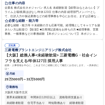
未経験者歓迎
時短勤務あり
退職金あり
在宅OK
賞与あり
仕事の内容
完全週休2日制
交通費支給
駅近5分以内
土日祝休み
服装自由
企業名 株式会社ネオジャパン 求人名 未経験歓迎【経理/みなとみらい】プ
ライム上場/残業ほぼなし/年休123日 仕事の内容 経理部門メンバーとし
寮・社宅あり
て、仕訳入力や振込業務などの経理事務を中心にお任せ。まずは正確な入
力・確認業務からスタートし、既存メンバーと一緒に業務を進めながら段
必要な経験・能力等
階的に経理知識を身につけていただきます。 【具体的には】 ■社内稟議に
必要な経験・能力等 ※未経験の方も応募可能。経理職としてキャリアを築
基づく仕訳入力 ■月末の振込業務 ■明細作成 ■伝票処理、記帳業務 ■既存
きたい方は歓迎◎ 【歓迎】■日商簿記資格をお持ちの方 ■経理事務、営業
メンバーの業務サポート 【将来的には】 ■月次決算補助 ■四半期・年次決
事務、一般事務などの事務経験 【本ポジションについて】 本ポジション
算補助 ■有価証券報告書など開示資料作成補助 ■海外子会社を含む連結決
の魅力は、プライム上場企業の経理部門で、未経験から経理キャリアをス
算補助 ※3～5年程度を目安に、徐々に決算業務へ業務範囲を広げていく
タートできる点です。まずは仕訳入力や振込業務など基礎的な業務から担
想定です。 募集職種 未経験歓迎【経理/みなとみらい】プライム上場/残業
正社員
当し、3～5年をかけて月次決算・四半期決算・開示資料作成補助などへス
三菱電機プラントエンジニアリング株式会社
ほぼなし/年休123日
テップアップできます。また、残業は通常月ほぼなく、決算月でも10時間
未満のため、無理なく経理として専門性を身につけられる環境です。 学
【大阪】総務人事<未経験歓迎> 三菱電機G・社会イン
歴・資格 学歴：大学院 大学 高専 短大 専修学校 高校 語学力： 資格：日商
フラを支える/年休127日 採用人事
簿記検定1級 日商簿記検定2級
総務・人事領域を中心に、これまでのご経験に応じて幅広くお任せします。 ＜具体的に
は＞
月給
29万5000円～33万5000円
勤務地
大阪府大阪市北区
業界未経験歓迎
年間休日120日以上
資格取得支援あり
未経験者歓迎
住宅手当あり
時短勤務あり
経験者歓迎