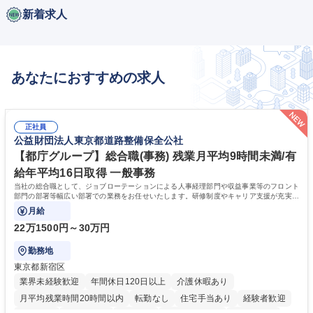
新着求人
あなたにおすすめの求人
正社員
公益財団法人東京都道路整備保全公社
【都庁グループ】総合職(事務) 残業月平均9時間未満/有
給年平均16日取得 一般事務
当社の総合職として、ジョブローテーションによる人事経理部門や収益事業等のフロント
部門の部署等幅広い部署での業務をお任せいたします。研修制度やキャリア支援が充実し
ております！ ※下記業務詳細
月給
22万1500円～30万円
勤務地
東京都新宿区
業界未経験歓迎
年間休日120日以上
介護休暇あり
月平均残業時間20時間以内
転勤なし
住宅手当あり
経験者歓迎