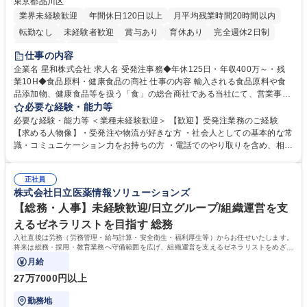
東京都品川区
業界未経験歓迎
年間休日120日以上
月平均残業時間20時間以内
転勤なし
未経験者歓迎
賞与あり
育休あり
完全週休2日制
交通費支給
土日祝休み
仕事の内容
企業名 星和株式会社 求人名 受発注事務◆年休125日・年収400万～・残
業10H◆食品原料・健康食品の商社 仕事の内容 輸入される食品原料や食
品添加物、健康食品等を扱う「食」の総合商社である当社にて、営業事務
として営業サポートや書類作成、データ入力、電話対応などの業務をお任
必要な経験・能力等
せします。 ・受注／出荷指示／売上管理／仕入管理／在庫管理／お客様や
必要な経験・能力等 ＜業種未経験歓迎＞ 【歓迎】受発注業務のご経験
倉庫と電話確認など、販売に関わる事務、営業サポートをお願いします。
【求める人物像】・受発注や物流が好きな方 ・社会人としての基本的な常
・入社後は商品について覚えることから始め、先輩社員OJTと共に業務を
識・コミュニケーション力をお持ちの方 ・電話でのやり取りを含め、相手
進めて頂きます。未経験から始めた方も多数活躍中です。 [業務内容の変
の要件を正しく理解し対応できる方 ・数量・在庫・出荷数などの数値を正
更の範囲:会社の定める業務] 募集職種 受発注事務◆年休125日・年収400
確に扱う業務に抵抗がない方 ・PCを業務で日常的に使用しており、四則
万～・残業10H◆食品原料・健康食品の商社
正社員
演算ができる方 ・業務ルールや指示を理解し、行動できる方 学歴・資格
株式会社日立医薬情報ソリューションズ
学歴：大学院 大学 短大 語学力： 資格：
【総務・人事】未経験歓迎/日立グループ/組織運営を支
えるゼネラリストを目指す 総務
入社直後は労務（労務管理・給与計算・安全衛生・福利厚生等）からお任せいたします。
将来は総務・採用・教育業務へ守備範囲を広げ、組織運営を支えるゼネラリストをめざせ
ます。
月給
27万7000円以上
勤務地