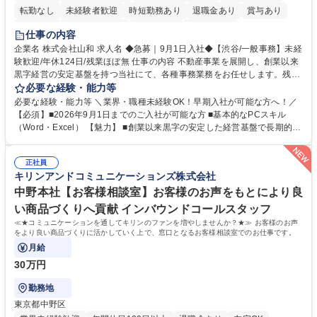
転勤なし
未経験者歓迎
時短勤務あり
退職金あり
賞与あり
育休あり
完全週休2日制
交通費支給
土日祝休み
仕事の内容
企業名 株式会社山和 求人名 ◆急募｜9月1日入社◆【渋谷/一般事務】未経
験歓迎/年休124日/残業ほぼ無 仕事の内容 不動産事業を展開し、創業以来
黒字経営の安定基盤を持つ当社にて、各種事務業務をお任せします。残業
がほぼ発生せず、連続した日程の有給取得が可能なため、WLBを整えたい
必要な経験・能力等
方にお勧めの環境です！ 入社後はOJTを通じて丁寧に研修を行いますの
必要な経験・能力等 ＼業界・職種未経験OK！早期入社が可能な方へ！／
で、事務未経験の方でも安心して臨むことができます。 【業務詳細】■電
【必須】■2026年9月1日までのご入社が可能な方 ■基本的なPCスキル
話・来客対応 ■物件の鍵や社内の備品管理 ■データ入力や書類作成 ■契約
（Word・Excel） 【魅力】 ■創業以来黒字の安定した経営基盤で長期的に
書などのファイリング ■郵送物の仕訳・発送 など 募集職種 ◆急募｜9月1
安心して働ける環境 ■残業ほぼなしで働きやすさ抜群、プライベートとの
日入社◆【渋谷/一般事務】未経験歓迎/年休124日/残業ほぼ無
両立が可能 ■有給取得を積極的に推奨、年間10日程度の取得実績 ■1ヶ月
正社員
のOJTで業務を習得可能、未経験でもしっかりサポート 学歴・資格 学
キリンアンドコミュニケーションズ株式会社
歴：大学院 大学 高専 短大 語学力： 資格：
中野本社【お客様相談室】お客様のお声をもとにより良
い商品づくりへ貢献 インバウンドコールスタッフ
≪★コミュニケーションを通してキリンのファンを増やしませんか？★≫ お客様のお声
をより良い商品づくりに活かしていく上で、窓口となるお客様相談室でのお仕事です。
月給
30万円
勤務地
東京都中野区