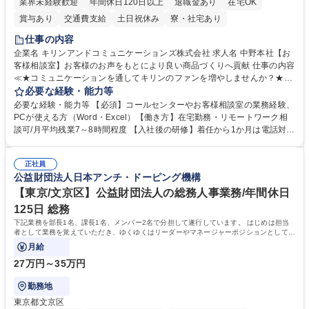
業界未経験歓迎
年間休日120日以上
退職金あり
在宅OK
賞与あり
交通費支給
土日祝休み
寮・社宅あり
仕事の内容
企業名 キリンアンドコミュニケーションズ株式会社 求人名 中野本社【お
客様相談室】お客様のお声をもとにより良い商品づくりへ貢献 仕事の内容
≪★コミュニケーションを通してキリンのファンを増やしませんか？★≫
お客様のお声をより良い商品づくりに活かしていく上で、窓口となるお客
必要な経験・能力等
様相談室でのお仕事です。 日々お客様からいただくキリングループへのご
必要な経験・能力等 【必須】コールセンターやお客様相談室の業務経験、
意見を、企業活動に活かしています。お客様からの声に迅速かつ誠意をも
PCが使える方（Word・Excel）【働き方】在宅勤務・リモートワーク相
って対応、情報提供するとともにグループ内活動に反映しています。 【具
談可/月平均残業7～8時間程度 【入社後の研修】着任から1か月は電話対応
体的には】電話応対、メール、お手紙対応、ご指摘品調査報告書作成、有
のOJTを中心に実施し、電話対応に慣れた段階でメール・手紙のOJTを実
人チャットボット対応など。 【1日の対応件数】■電話：月間一人当たり
施する予定です。独り立ち以降もしっかりフォローする体制を整えていま
平均100件前後■メール・手紙：同上40件前後 募集職種 中野本社【お客様
正社員
すのでご安心ください。 【当社について】キリングループの広報機能を担
公益財団法人日本アンチ・ドーピング機構
相談室】お客様のお声をもとにより良い商品づくりへ貢献
う会社として、お客様との出会いを大切にし、磨き上げたホスピタリティ
を込めてコミュニケーションをとりながら広報関連業務を行っておりま
【東京/文京区】公益財団法人の総務人事業務/年間休日
す。 学歴・資格 学歴：大学院 大学 高専 短大 専修学校 高校 語学力： 資
125日 総務
格：
下記業務を部長1名、課長1名、メンバー2名で分担して遂行しています。 はじめは担当
者として業務を覚えていただき、ゆくゆくはリーダーやマネージャーポジションとして活
躍いただくことを期待しています。
月給
27万円～35万円
勤務地
東京都文京区