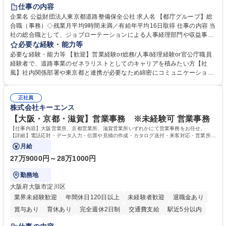
研修あり
退職金あり
賞与あり
完全週休2日制
交通費支給
仕事の内容
駅近5分以内
資格取得手当あり
食事補助あり
企業名 公益財団法人東京都道路整備保全公社 求人名 【都庁グループ】総
合職（事務）◇残業月平均9時間未満／有給年平均16日取得 仕事の内容 当
社の総合職として、ジョブローテーションによる人事経理部門や収益事業
等のフロント部門の部署等幅広い部署での業務をお任せいたします。研修
必要な経験・能力等
制度やキャリア支援が充実しております！ ※下記業務詳細 【業務詳細】■
必要な経験・能力等 【歓迎】営業経験or総務/人事/経理経験or官公庁職員
管理部門：広報、人事、経理など当公社の運営に係る管理業務 ■収益部
経験者で、道路事業のゼネラリストとしてのキャリアを積みたい方【社
門：駐車場の新規開拓、管理運営、新宿駅西口広場の「イベントコーナ
風】社内関係部署や東京都と連携が必要なため綿密にコミュニケーション
ー」などの管理運営 ■道路部門：整備の急がれる骨格幹線道路や木造住宅
を図っています。 【業務の魅力】■幅広く携われる：総合職（事務）で
密集地域の特定整備路線の用地取得、道路に関する普及啓発事業、都内の
は、駐車場の管理運営や道路用地の取得、公益財団法人の中枢を担う管理
道路施設や道路工事現場の見学ツアー事業 ※入社後は上記いずれかの部門
正社員
部門など多岐に渡る業務を経験できます。 ■様々なプロジェクト：駐車場
株式会社キーエンス
へ配属。※業務内容変更の範囲：会社の定める業務 募集職種 【都庁グル
事業の他、新宿駅西口広場内に設置された照明を兼ねた広告「ブライトサ
ープ】総合職（事務）◇残業月平均9時間未満／有給年平均16日取得
イン」の管理運営を行うなど、事業収益を生み出す活動を積極的に行って
【大阪・京都・滋賀】営業事務 ※未経験可 営業事務
います。 学歴・資格 学歴：大学院 大学 高専 短大 専修学校 高校 語学力：
【仕事内容】大阪営業所、京都営業所、滋賀営業所いずれかにて営業事務をお任せ。
資格：
【詳細】電話応対・データ入力・伝票や見積の作成・カタログ送付・来客対応・営業所内
で発生する事務業務や業務改善をお任せ。
月給
27万9000円～28万1000円
勤務地
大阪府大阪市淀川区
業界未経験歓迎
年間休日120日以上
未経験者歓迎
退職金あり
賞与あり
育休あり
完全週休2日制
交通費支給
駅近5分以内
土日祝休み