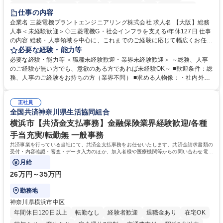
退職金あり
在宅OK
賞与あり
完全週休2日制
交通費支給
仕事の内容
駅近5分以内
土日祝休み
服装自由
寮・社宅あり
食事補助あり
企業名 三菱電機プラントエンジニアリング株式会社 求人名 【大阪】総務
人事＜未経験歓迎＞◇三菱電機G・社会インフラを支える/年休127日 仕事
の内容 総務・人事領域を中心に、これまでのご経験に応じて幅広くお任せ
します。 ＜具体的には＞ ・総務/人事労務（給与・社保・勤怠管理など）
必要な経験・能力等
・採用・教育研修 ・福利厚生運用 など ※基本的には事務所勤務ですが、
必要な経験・能力等 ＜職種未経験歓迎・業界未経験歓迎＞ ～総務、人事
採用や教育等の業務内容により、関西圏以外への日帰り・宿泊を伴う国内
のご経験が無い方でも、意欲のある方であれば未経験OK～ ■歓迎条件：総
出張もございます。 ※担当業務を持ちつつ、お互いに助け合いながら、総
務、人事のご経験をお持ちの方（業界不問） ■求める人物像：・社内外の
務部という組織として協力しながら進める体制です。 募集職種 【大阪】
関係各部門との調整を率先して行い、業務を円滑に遂行できる協調性やコ
総務人事＜未経験歓迎＞◇三菱電機G・社会インフラを支える/年休127日
ミュニケーション能力を持っている方 ・人事総務領域に興味がありゼネラ
正社員
リスト志向をお持ちの方 学歴・資格 学歴：大学院 大学 語学力： 資格：
全国共済神奈川県生活協同組合
横浜市【共済金支払事務】金融保険業界経験歓迎/各種
手当充実/転勤無 一般事務
共済事業を行っている当社にて、共済金支払事務をお任せいたします。共済金請求書類の
受付・内容確認・審査・データ入力のほか、加入者様や医療機関等からの問い合わせ電話
対応や書類発送等を担当します。
月給
26万円～35万円
勤務地
神奈川県横浜市中区
年間休日120日以上
転勤なし
経験者歓迎
退職金あり
在宅OK