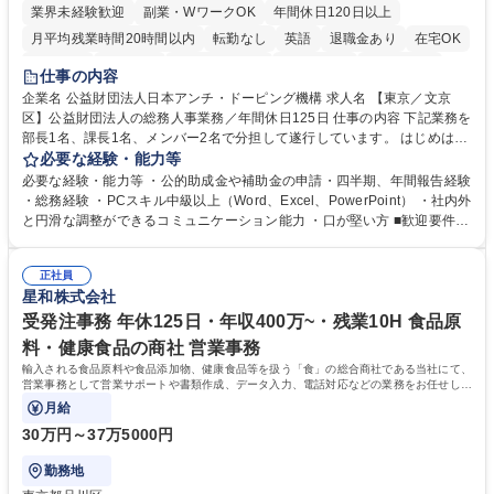
業界未経験歓迎
副業・WワークOK
年間休日120日以上
月平均残業時間20時間以内
転勤なし
英語
退職金あり
在宅OK
賞与あり
育休あり
完全週休2日制
交通費支給
土日祝休み
仕事の内容
食事補助あり
企業名 公益財団法人日本アンチ・ドーピング機構 求人名 【東京／文京
区】公益財団法人の総務人事業務／年間休日125日 仕事の内容 下記業務を
部長1名、課長1名、メンバー2名で分担して遂行しています。 はじめは担
当者として業務を覚えていただき、ゆくゆくはリーダーやマネージャーポ
必要な経験・能力等
ジションとして活躍いただくことを期待しています。 【総務・人事グルー
必要な経験・能力等 ・公的助成金や補助金の申請・四半期、年間報告経験
プの業務内容】 ・人事制度関連 ・採用活動 ・教育研修の企画、実行 ・勤
・総務経験 ・PCスキル中級以上（Word、Excel、PowerPoint） ・社内外
怠管理 ・官公庁への各種提出 ・法定の会議運営（評議員会、理事会） ・
と円滑な調整ができるコミュニケーション能力 ・口が堅い方 ■歓迎要件
コンプライアンス ・内部規程やルールの管理、整備、文書管理 ・契約関
・採用業務経験 ・英語に抵抗がない方 ・営業経験 学歴・資格 学歴：大学
連 ・衛生管理 ・防災関連・公的助成金の管理・オフィス、ファシリティ
院 大学 高専 短大 専修学校 高校 語学力： 資格：
管理 ・福利厚生関連 ・職員からの問合せ、相談対応 ・その他日常の総務
正社員
星和株式会社
業務全般 募集職種 【東京／文京区】公益財団法人の総務人事業務／年間
休日125日
受発注事務 年休125日・年収400万~・残業10H 食品原
料・健康食品の商社 営業事務
輸入される食品原料や食品添加物、健康食品等を扱う「食」の総合商社である当社にて、
営業事務として営業サポートや書類作成、データ入力、電話対応などの業務をお任せしま
す。
月給
30万円～37万5000円
勤務地