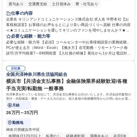
賞与あり
交通費支給
土日祝休み
寮・社宅あり
仕事の内容
企業名 キリンアンドコミュニケーションズ株式会社 求人名 中野本社【お
客様相談室】お客様のお声をもとにより良い商品づくりへ貢献 仕事の内容
≪★コミュニケーションを通してキリンのファンを増やしませんか？★≫
お客様のお声をより良い商品づくりに活かしていく上で、窓口となるお客
必要な経験・能力等
様相談室でのお仕事です。 日々お客様からいただくキリングループへのご
必要な経験・能力等 【必須】コールセンターやお客様相談室の業務経験、
意見を、企業活動に活かしています。お客様からの声に迅速かつ誠意をも
PCが使える方（Word・Excel）【働き方】在宅勤務・リモートワーク相
って対応、情報提供するとともにグループ内活動に反映しています。 【具
談可/月平均残業7～8時間程度 【入社後の研修】着任から1か月は電話対応
体的には】電話応対、メール、お手紙対応、ご指摘品調査報告書作成、有
のOJTを中心に実施し、電話対応に慣れた段階でメール・手紙のOJTを実
人チャットボット対応など。 【1日の対応件数】■電話：月間一人当たり
施する予定です。独り立ち以降もしっかりフォローする体制を整えていま
平均100件前後■メール・手紙：同上40件前後 募集職種 中野本社【お客様
正社員
すのでご安心ください。 【当社について】キリングループの広報機能を担
全国共済神奈川県生活協同組合
相談室】お客様のお声をもとにより良い商品づくりへ貢献
う会社として、お客様との出会いを大切にし、磨き上げたホスピタリティ
を込めてコミュニケーションをとりながら広報関連業務を行っておりま
横浜市【共済金支払事務】金融保険業界経験歓迎/各種
す。 学歴・資格 学歴：大学院 大学 高専 短大 専修学校 高校 語学力： 資
手当充実/転勤無 一般事務
格：
共済事業を行っている当社にて、共済金支払事務をお任せいたします。共済金請求書類の
受付・内容確認・審査・データ入力のほか、加入者様や医療機関等からの問い合わせ電話
対応や書類発送等を担当します。
月給
26万円～35万円
勤務地
神奈川県横浜市中区
年間休日120日以上
転勤なし
経験者歓迎
退職金あり
在宅OK