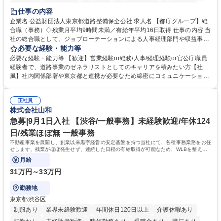
研修あり
退職金あり
賞与あり
完全週休2日制
交通費支給
仕事の内容
駅近5分以内
資格取得手当あり
食事補助あり
企業名 公益財団法人東京都道路整備保全公社 求人名 【都庁グループ】総
合職（事務）◇残業月平均9時間未満／有給年平均16日取得 仕事の内容 当
社の総合職として、ジョブローテーションによる人事経理部門や収益事業
等のフロント部門の部署等幅広い部署での業務をお任せいたします。研修
必要な経験・能力等
制度やキャリア支援が充実しております！ ※下記業務詳細 【業務詳細】■
必要な経験・能力等 【歓迎】営業経験or総務/人事/経理経験or官公庁職員
管理部門：広報、人事、経理など当公社の運営に係る管理業務 ■収益部
経験者で、道路事業のゼネラリストとしてのキャリアを積みたい方【社
門：駐車場の新規開拓、管理運営、新宿駅西口広場の「イベントコーナ
風】社内関係部署や東京都と連携が必要なため綿密にコミュニケーション
ー」などの管理運営 ■道路部門：整備の急がれる骨格幹線道路や木造住宅
を図っています。 【業務の魅力】■幅広く携われる：総合職（事務）で
密集地域の特定整備路線の用地取得、道路に関する普及啓発事業、都内の
は、駐車場の管理運営や道路用地の取得、公益財団法人の中枢を担う管理
道路施設や道路工事現場の見学ツアー事業 ※入社後は上記いずれかの部門
正社員
部門など多岐に渡る業務を経験できます。 ■様々なプロジェクト：駐車場
株式会社山和
へ配属。※業務内容変更の範囲：会社の定める業務 募集職種 【都庁グル
事業の他、新宿駅西口広場内に設置された照明を兼ねた広告「ブライトサ
ープ】総合職（事務）◇残業月平均9時間未満／有給年平均16日取得
イン」の管理運営を行うなど、事業収益を生み出す活動を積極的に行って
急募|9月1日入社 【渋谷/一般事務】未経験歓迎/年休124
います。 学歴・資格 学歴：大学院 大学 高専 短大 専修学校 高校 語学力：
日/残業ほぼ無 一般事務
資格：
不動産事業を展開し、創業以来黒字経営の安定基盤を持つ当社にて、各種事務業務をお任
せします。残業がほぼ発生せず、連続した日程の有給取得が可能なため、WLBを整えた
い方にお勧めの環境です！
月給
31万円～33万円
勤務地
東京都渋谷区
制服あり
業界未経験歓迎
年間休日120日以上
介護休暇あり