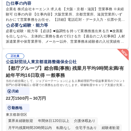
土日祝休み
仕事の内容
企業名 株式会社キーエンス 求人名 【大阪・京都・滋賀】営業事務 ※未経
験可 仕事の内容 【仕事内容】大阪営業所、京都営業所、滋賀営業所いず
れかにて営業事務をお任せ。 【詳細】電話応対・データ入力・伝票や見積
の作成・カタログ送付・来客対応・営業所内で発生する事務業務や業務改
必要な経験・能力等
善をお任せ。 【教育制度】ご入社後、育成担当とペアになりながらOJTに
必要な経験・能力等 【必須】■協調性を持って業務推進出来る方 ■改善案
て業務を覚えていただくことが可能です。業務システムがきちんと構築さ
を出しながら、主体的に業務を進めて行ける方 【過去のご入社事例】人材
れているため、スムーズに仕事に慣れることができる環境です。また、
派遣業界や保育業界等、メーカー以外、営業事務未経験者の入社実績有
「チームで成果を出す文化」があり、良いやり方を積極的に共有しながら
【当社の事務職について】単なる事務ではなく主体性を発揮したサポート
常に改善を目指す風土のため、安心して業務に取り組んでいただけます。
により、キーエンスの付加価値向上に貢献します。ベースの定型業務に加
募集職種 【大阪・京都・滋賀】営業事務 ※未経験可
正社員
えて、お客様や社員の状況に合わせ、能動的なサポート、改善の動きも期
公益財団法人東京都道路整備保全公社
待され。組織を支えるスペシャリストとして、チームに貢献し、結果的に
社員から頼られる存在になることができます。平均19:30の退勤以降の業
【都庁グループ】総合職(事務) 残業月平均9時間未満/有
務の持ち帰りも禁止されており、メリハリのある働き方となります。 学
給年平均16日取得 一般事務
歴・資格 学歴：大学院 大学 高専 短大 語学力： 資格：
当社の総合職として、ジョブローテーションによる人事経理部門や収益事業等のフロント
部門の部署等幅広い部署での業務をお任せいたします。研修制度やキャリア支援が充実し
ております！ ※下記業務詳細
月給
22万1500円～30万円
勤務地
東京都新宿区
業界未経験歓迎
年間休日120日以上
介護休暇あり
月平均残業時間20時間以内
転勤なし
住宅手当あり
経験者歓迎