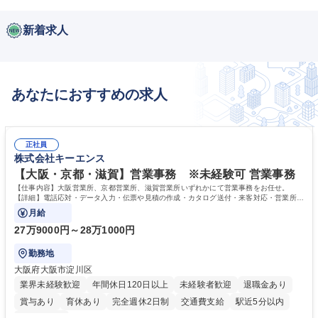
新着求人
あなたにおすすめの求人
正社員
株式会社キーエンス
【大阪・京都・滋賀】営業事務 ※未経験可 営業事務
【仕事内容】大阪営業所、京都営業所、滋賀営業所いずれかにて営業事務をお任せ。
【詳細】電話応対・データ入力・伝票や見積の作成・カタログ送付・来客対応・営業所内
で発生する事務業務や業務改善をお任せ。
月給
27万9000円～28万1000円
勤務地
大阪府大阪市淀川区
業界未経験歓迎
年間休日120日以上
未経験者歓迎
退職金あり
賞与あり
育休あり
完全週休2日制
交通費支給
駅近5分以内