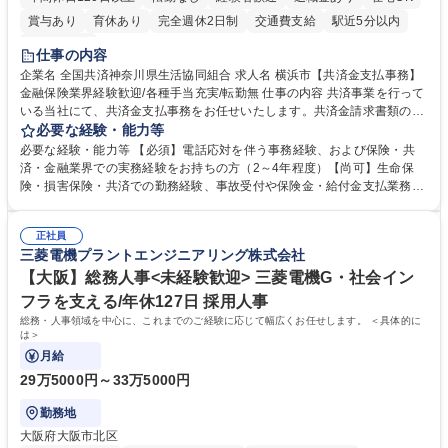
賞与あり
育休あり
完全週休2日制
交通費支給
駅近5分以内
土日祝休み
仕事の内容
企業名 全国共済神奈川県生活協同組合 求人名 横浜市【共済金支払事務】
金融保険業界経験歓迎/各種手当充実/転勤無 仕事の内容 共済事業を行って
いる当社にて、共済金支払事務をお任せいたします。共済金請求書類の受
付・内容確認・審査・データ入力のほか、加入者様や医療機関等からの問
必要な経験・能力等
い合わせ電話対応や書類発送等を担当します。 ■共済金請求書類の受付、
必要な経験・能力等 【必須】電話応対を伴う事務経験、および保険・共
内容確認、および共済金支払に関する審査・事務処理業務全般を担当 ■専
済・金融業界での実務経験をお持ちの方（2～4年程度）【尚可】生命保
用システムへのデータ入力、各種必要書類の作成・発送作業 ■加入者様や
険・損害保険・共済での勤務経験、事故受付や保険金・給付金支払業務経
医療機関等からの各種問い合わせに対する丁寧かつ迅速な電話応対 ■現場
験がある方 【求める人物像】■相手の立場に立った丁寧な対応ができる方
調査の対応および業務プロセスの改善活動 【業務内容の変更範囲】当社の
■チームワークを大切にし、素直に学べる方★外勤の保険営業から内勤事
指定する業務 募集職種 横浜市【共済金支払事務】金融保険業界経験歓迎/
正社員
務へのキャリアチェンジ希望者も大歓迎です！ 学歴・資格 学歴：大学院
三菱電機プラントエンジニアリング株式会社
各種手当充実/転勤無
大学 高専 短大 専修学校 高校 語学力： 資格：
【大阪】総務人事<未経験歓迎> 三菱電機G・社会イン
フラを支える/年休127日 採用人事
総務・人事領域を中心に、これまでのご経験に応じて幅広くお任せします。 ＜具体的に
は＞
月給
29万5000円～33万5000円
勤務地
大阪府大阪市北区