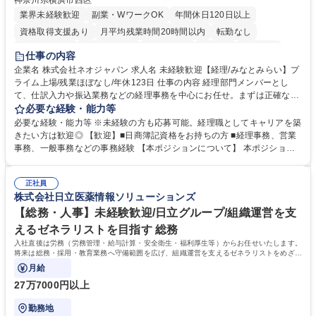
神奈川県横浜市西区
業界未経験歓迎
副業・WワークOK
年間休日120日以上
資格取得支援あり
月平均残業時間20時間以内
転勤なし
未経験者歓迎
時短勤務あり
退職金あり
在宅OK
賞与あり
仕事の内容
完全週休2日制
交通費支給
駅近5分以内
土日祝休み
服装自由
企業名 株式会社ネオジャパン 求人名 未経験歓迎【経理/みなとみらい】プ
ライム上場/残業ほぼなし/年休123日 仕事の内容 経理部門メンバーとし
寮・社宅あり
て、仕訳入力や振込業務などの経理事務を中心にお任せ。まずは正確な入
力・確認業務からスタートし、既存メンバーと一緒に業務を進めながら段
必要な経験・能力等
階的に経理知識を身につけていただきます。 【具体的には】 ■社内稟議に
必要な経験・能力等 ※未経験の方も応募可能。経理職としてキャリアを築
基づく仕訳入力 ■月末の振込業務 ■明細作成 ■伝票処理、記帳業務 ■既存
きたい方は歓迎◎ 【歓迎】■日商簿記資格をお持ちの方 ■経理事務、営業
メンバーの業務サポート 【将来的には】 ■月次決算補助 ■四半期・年次決
事務、一般事務などの事務経験 【本ポジションについて】 本ポジション
算補助 ■有価証券報告書など開示資料作成補助 ■海外子会社を含む連結決
の魅力は、プライム上場企業の経理部門で、未経験から経理キャリアをス
算補助 ※3～5年程度を目安に、徐々に決算業務へ業務範囲を広げていく
タートできる点です。まずは仕訳入力や振込業務など基礎的な業務から担
想定です。 募集職種 未経験歓迎【経理/みなとみらい】プライム上場/残業
正社員
当し、3～5年をかけて月次決算・四半期決算・開示資料作成補助などへス
株式会社日立医薬情報ソリューションズ
ほぼなし/年休123日
テップアップできます。また、残業は通常月ほぼなく、決算月でも10時間
未満のため、無理なく経理として専門性を身につけられる環境です。 学
【総務・人事】未経験歓迎/日立グループ/組織運営を支
歴・資格 学歴：大学院 大学 高専 短大 専修学校 高校 語学力： 資格：日商
えるゼネラリストを目指す 総務
簿記検定1級 日商簿記検定2級
入社直後は労務（労務管理・給与計算・安全衛生・福利厚生等）からお任せいたします。
将来は総務・採用・教育業務へ守備範囲を広げ、組織運営を支えるゼネラリストをめざせ
ます。
月給
27万7000円以上
勤務地