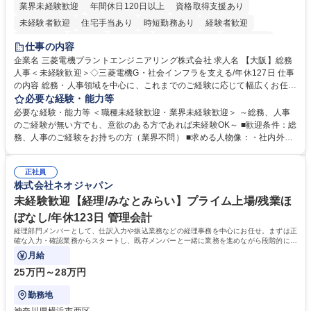
業界未経験歓迎
年間休日120日以上
資格取得支援あり
未経験者歓迎
住宅手当あり
時短勤務あり
経験者歓迎
退職金あり
在宅OK
賞与あり
完全週休2日制
交通費支給
仕事の内容
駅近5分以内
土日祝休み
服装自由
寮・社宅あり
食事補助あり
企業名 三菱電機プラントエンジニアリング株式会社 求人名 【大阪】総務
人事＜未経験歓迎＞◇三菱電機G・社会インフラを支える/年休127日 仕事
の内容 総務・人事領域を中心に、これまでのご経験に応じて幅広くお任せ
します。 ＜具体的には＞ ・総務/人事労務（給与・社保・勤怠管理など）
必要な経験・能力等
・採用・教育研修 ・福利厚生運用 など ※基本的には事務所勤務ですが、
必要な経験・能力等 ＜職種未経験歓迎・業界未経験歓迎＞ ～総務、人事
採用や教育等の業務内容により、関西圏以外への日帰り・宿泊を伴う国内
のご経験が無い方でも、意欲のある方であれば未経験OK～ ■歓迎条件：総
出張もございます。 ※担当業務を持ちつつ、お互いに助け合いながら、総
務、人事のご経験をお持ちの方（業界不問） ■求める人物像：・社内外の
務部という組織として協力しながら進める体制です。 募集職種 【大阪】
関係各部門との調整を率先して行い、業務を円滑に遂行できる協調性やコ
総務人事＜未経験歓迎＞◇三菱電機G・社会インフラを支える/年休127日
ミュニケーション能力を持っている方 ・人事総務領域に興味がありゼネラ
正社員
リスト志向をお持ちの方 学歴・資格 学歴：大学院 大学 語学力： 資格：
株式会社ネオジャパン
未経験歓迎【経理/みなとみらい】プライム上場/残業ほ
ぼなし/年休123日 管理会計
経理部門メンバーとして、仕訳入力や振込業務などの経理事務を中心にお任せ。まずは正
確な入力・確認業務からスタートし、既存メンバーと一緒に業務を進めながら段階的に経
理知識を身につけていただきます。
月給
25万円～28万円
勤務地