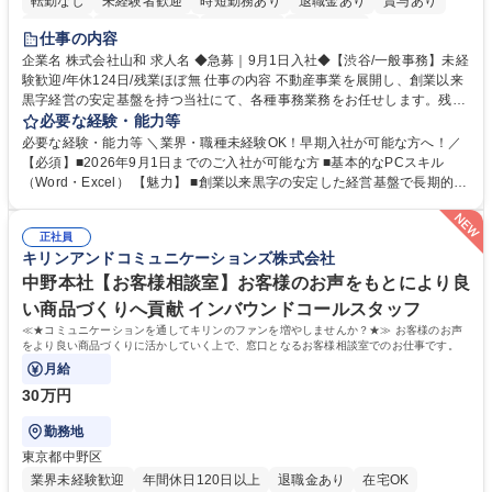
転勤なし
未経験者歓迎
時短勤務あり
退職金あり
賞与あり
育休あり
完全週休2日制
交通費支給
土日祝休み
仕事の内容
企業名 株式会社山和 求人名 ◆急募｜9月1日入社◆【渋谷/一般事務】未経
験歓迎/年休124日/残業ほぼ無 仕事の内容 不動産事業を展開し、創業以来
黒字経営の安定基盤を持つ当社にて、各種事務業務をお任せします。残業
がほぼ発生せず、連続した日程の有給取得が可能なため、WLBを整えたい
必要な経験・能力等
方にお勧めの環境です！ 入社後はOJTを通じて丁寧に研修を行いますの
必要な経験・能力等 ＼業界・職種未経験OK！早期入社が可能な方へ！／
で、事務未経験の方でも安心して臨むことができます。 【業務詳細】■電
【必須】■2026年9月1日までのご入社が可能な方 ■基本的なPCスキル
話・来客対応 ■物件の鍵や社内の備品管理 ■データ入力や書類作成 ■契約
（Word・Excel） 【魅力】 ■創業以来黒字の安定した経営基盤で長期的に
書などのファイリング ■郵送物の仕訳・発送 など 募集職種 ◆急募｜9月1
安心して働ける環境 ■残業ほぼなしで働きやすさ抜群、プライベートとの
日入社◆【渋谷/一般事務】未経験歓迎/年休124日/残業ほぼ無
両立が可能 ■有給取得を積極的に推奨、年間10日程度の取得実績 ■1ヶ月
正社員
のOJTで業務を習得可能、未経験でもしっかりサポート 学歴・資格 学
キリンアンドコミュニケーションズ株式会社
歴：大学院 大学 高専 短大 語学力： 資格：
中野本社【お客様相談室】お客様のお声をもとにより良
い商品づくりへ貢献 インバウンドコールスタッフ
≪★コミュニケーションを通してキリンのファンを増やしませんか？★≫ お客様のお声
をより良い商品づくりに活かしていく上で、窓口となるお客様相談室でのお仕事です。
月給
30万円
勤務地
東京都中野区
業界未経験歓迎
年間休日120日以上
退職金あり
在宅OK