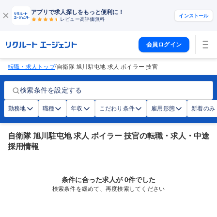
アプリで求人探しをもっと便利に！
インストール
レビュー高評価
無料
会員ログイン
/
転職・求人トップ
自衛隊 旭川駐屯地 求人 ボイラー 技官
検索条件を設定する
勤務地
職種
年収
こだわり条件
雇用形態
新着のみ
自衛隊 旭川駐屯地 求人 ボイラー 技官の転職・求人・中途
採用情報
条件に合った求人が 0件でした
検索条件を緩めて、再度検索してください