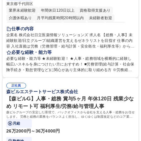
東京都千代田区
業界未経験歓迎
年間休日120日以上
資格取得支援あり
介護休暇あり
月平均残業時間20時間以内
未経験者歓迎
住宅手当あり
時短勤務あり
退職金あり
在宅OK
賞与あり
仕事の内容
育休あり
完全週休2日制
交通費支給
土日祝休み
寮・社宅あり
企業名 株式会社日立医薬情報ソリューションズ 求人名 【総務・人事】未
経験歓迎/日立グループ/組織運営を支えるゼネラリストを目指す 仕事の内
容 入社直後は労務（労務管理・給与計算・安全衛生・福利厚生等）からお
任せいたします。将来は総務・採用・教育業務へ守備範囲を広げ、組織運
必要な経験・能力等
営を支えるゼネラリストをめざせます。 ・初期業務：労働時間管理、給与
必要な経験・能力等 ★未経験歓迎！ ★人事・総務領域を横断的に経験し
計算、社会保険対応、福利厚生管理、安全衛生、健康経営推進等をお任せ
幅広いスキルを身につけたい方におすすめ！ ■労務管理(給与計算・社会保
します。ご経験に応じて、休職者管理など、幅広く経験を積んでいただき
険手続き・勤怠管理など)に関心があり主体的に取り組める方 ※労務経験
ます。 ・将来的な広がり：総務・採用・教育・税務対応・経営企画等。
者は早期にご活躍いただけます。 ■チームで仕事を推進できる方■将来は
★メンバーがマンツーマンで丁寧に教えるため、ご経験が浅くても安心！
マネジメント職として活躍したい 【尚可】■人事、労務、採用、教育業務
幅広く経験を積みたい意欲がある方に最適な環境です。 募集職種 【総
正社員
のご経験 ■労務管理（給与計算・社会保険手続き・勤怠管理など）の経験
森ビルエステートサービス株式会社
務・人事】未経験歓迎/日立グループ/組織運営を支えるゼネラリストを目
■衛生管理者の資格をお持ちの方 学歴・資格 学歴：大学院 大学 高専 短大
指す
専修学校 高校 語学力： 資格：
【森ビルG】人事・総務 賞与5ヶ月 年休120日 残業少な
め リモート可 福利厚生/労務/給与管理人事
森ビルグループの安定した環境で、バックオフィスから会社を支える人事・総務をお任せ
します。 労務と総務の業務をバランスよく担当し、ゆくゆくは制度改定などのコア業務
にも挑戦できる、やりがいある環境です。
月給
26万2000円～36万4000円