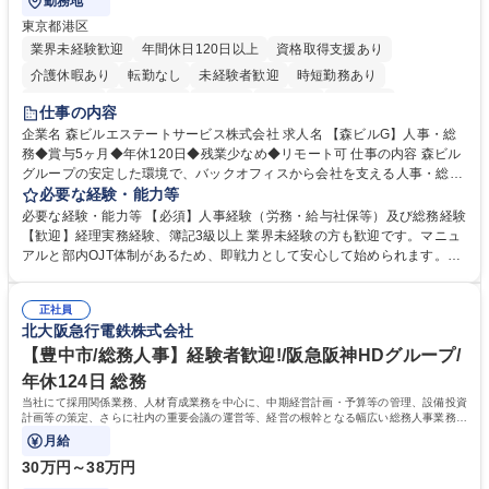
勤務地
東京都港区
業界未経験歓迎
年間休日120日以上
資格取得支援あり
介護休暇あり
転勤なし
未経験者歓迎
時短勤務あり
経験者歓迎
退職金あり
在宅OK
賞与あり
育休あり
仕事の内容
完全週休2日制
交通費支給
長期歓迎
駅近5分以内
土日祝休み
企業名 森ビルエステートサービス株式会社 求人名 【森ビルG】人事・総
務◆賞与5ヶ月◆年休120日◆残業少なめ◆リモート可 仕事の内容 森ビル
グループの安定した環境で、バックオフィスから会社を支える人事・総務
をお任せします。 労務と総務の業務をバランスよく担当し、ゆくゆくは制
必要な経験・能力等
度改定などのコア業務にも挑戦できる、やりがいある環境です。 ■勤怠管
必要な経験・能力等 【必須】人事経験（労務・給与社保等）及び総務経験
理、給与計算、社会保険手続き、年末調整等の労務管理全般 ■入退社手続
【歓迎】経理実務経験、簿記3級以上 業界未経験の方も歓迎です。マニュ
き、社内規定の改定や人事制度改定などのコア業務 ■社内イベントの企画
アルと部内OJT体制があるため、即戦力として安心して始められます。
運営やその他総務業務全般 ※労務と総務を1：1の割合でお任せ。 入社後
【魅力・やりがい】森ビルGの安定基盤で労務から総務まで幅広く携われ
は部内のOJTを中心に、あなたの経験に合わせて不足している部分はいつ
ます。定型業務に留まらず、社内規定や人事制度の改定など会社のコア業
でも質問・相談できる環境が整っているため、安心して成長できます。 募
正社員
務に挑戦できるため、自身の成長と組織への貢献度をダイレクトに実感で
北大阪急行電鉄株式会社
集職種 【森ビルG】人事・総務◆賞与5ヶ月◆年休120日◆残業少なめ◆
きます。 残業少なめ、週1日リモート可など、ワークライフバランスを保
リモート可
ち長期活躍できる環境です。 「これまでの幅広い経験を活かし、長期的な
【豊中市/総務人事】経験者歓迎!/阪急阪神HDグループ/
キャリアを築きたい」という前向きな意欲と挑戦を全力で応援します。 学
年休124日 総務
歴・資格 学歴：大学院 大学 高専 短大 専修学校 高校 語学力： 資格：日商
当社にて採用関係業務、人材育成業務を中心に、中期経営計画・予算等の管理、設備投資
簿記検定1級 日商簿記検定2級 日商簿記検定3級
計画等の策定、さらに社内の重要会議の運営等、経営の根幹となる幅広い総務人事業務全
般を担当していただきます。
月給
30万円～38万円