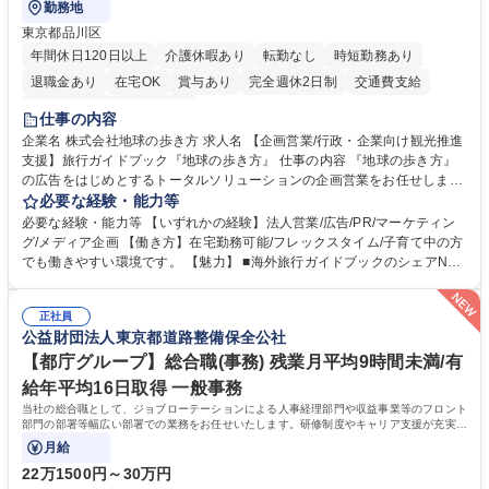
勤務地
東京都品川区
年間休日120日以上
介護休暇あり
転勤なし
時短勤務あり
退職金あり
在宅OK
賞与あり
完全週休2日制
交通費支給
駅近5分以内
土日祝休み
仕事の内容
企業名 株式会社地球の歩き方 求人名 【企画営業/行政・企業向け観光推進
支援】旅行ガイドブック『地球の歩き方』 仕事の内容 『地球の歩き方』
の広告をはじめとするトータルソリューションの企画営業をお任せしま
す。クライアントは、観光（海外旅行、国内旅行、インバウンド）で地域
必要な経験・能力等
や事業を推進したい国内外の行政や企業です。 【業務詳細】■『地球の歩
必要な経験・能力等 【いずれかの経験】法人営業/広告/PR/マーケティン
き方』は海外旅行ガイドブックのNo.1ブランドであり、国内旅行において
グ/メディア企画 【働き方】在宅勤務可能/フレックスタイム/子育て中の方
も牽引しております。観光推進支援においても、業界を牽引する意欲的な
でも働きやすい環境です。 【魅力】 ■海外旅行ガイドブックのシェアNo.1
取り組みが期待されています■インバウンドは、日本の地域の未来を担う
メディアとして、個人旅行文化の拡大と定着を担ってきたブランドに携わ
国策事業です。「GOOD LUCK TRIP」は、海外旅行ガイドブックと同様
ることが可能です。 ■国内旅行ガイドブックは立ち上げ間もない新規事業
に、インバウンドのトップブランドに成長しております■旅が業務であ
正社員
であり、「地球の歩き方」としてどう取り組むか、共に形を作るコアメン
公益財団法人東京都道路整備保全公社
り、日常です。旅好きにはこれ以上ない環境です 募集職種 【企画営業/行
バーとして活躍いただきます。 学歴・資格 学歴：大学院 大学 語学力： 資
政・企業向け観光推進支援】旅行ガイドブック『地球の歩き方』
格：
【都庁グループ】総合職(事務) 残業月平均9時間未満/有
給年平均16日取得 一般事務
当社の総合職として、ジョブローテーションによる人事経理部門や収益事業等のフロント
部門の部署等幅広い部署での業務をお任せいたします。研修制度やキャリア支援が充実し
ております！ ※下記業務詳細
月給
22万1500円～30万円