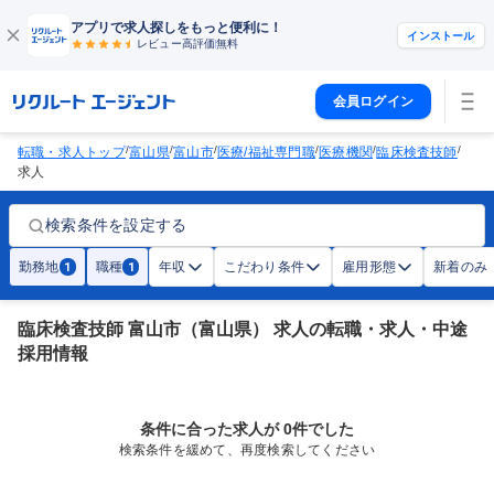
アプリで求人探しをもっと便利に！
インストール
レビュー高評価
無料
会員ログイン
/
/
/
/
/
/
転職・求人トップ
富山県
富山市
医療/福祉専門職
医療機関
臨床検査技師
求人
検索条件を設定する
勤務地
職種
年収
こだわり条件
雇用形態
新着のみ
1
1
臨床検査技師 富山市（富山県） 求人の転職・求人・中途
採用情報
条件に合った求人が 0件でした
検索条件を緩めて、再度検索してください