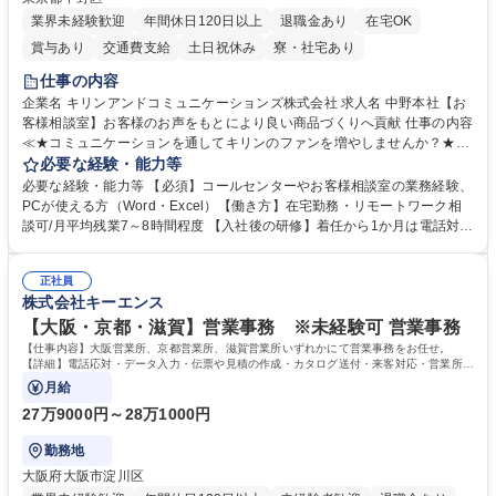
業界未経験歓迎
年間休日120日以上
退職金あり
在宅OK
賞与あり
交通費支給
土日祝休み
寮・社宅あり
仕事の内容
企業名 キリンアンドコミュニケーションズ株式会社 求人名 中野本社【お
客様相談室】お客様のお声をもとにより良い商品づくりへ貢献 仕事の内容
≪★コミュニケーションを通してキリンのファンを増やしませんか？★≫
お客様のお声をより良い商品づくりに活かしていく上で、窓口となるお客
必要な経験・能力等
様相談室でのお仕事です。 日々お客様からいただくキリングループへのご
必要な経験・能力等 【必須】コールセンターやお客様相談室の業務経験、
意見を、企業活動に活かしています。お客様からの声に迅速かつ誠意をも
PCが使える方（Word・Excel）【働き方】在宅勤務・リモートワーク相
って対応、情報提供するとともにグループ内活動に反映しています。 【具
談可/月平均残業7～8時間程度 【入社後の研修】着任から1か月は電話対応
体的には】電話応対、メール、お手紙対応、ご指摘品調査報告書作成、有
のOJTを中心に実施し、電話対応に慣れた段階でメール・手紙のOJTを実
人チャットボット対応など。 【1日の対応件数】■電話：月間一人当たり
施する予定です。独り立ち以降もしっかりフォローする体制を整えていま
平均100件前後■メール・手紙：同上40件前後 募集職種 中野本社【お客様
正社員
すのでご安心ください。 【当社について】キリングループの広報機能を担
株式会社キーエンス
相談室】お客様のお声をもとにより良い商品づくりへ貢献
う会社として、お客様との出会いを大切にし、磨き上げたホスピタリティ
を込めてコミュニケーションをとりながら広報関連業務を行っておりま
【大阪・京都・滋賀】営業事務 ※未経験可 営業事務
す。 学歴・資格 学歴：大学院 大学 高専 短大 専修学校 高校 語学力： 資
【仕事内容】大阪営業所、京都営業所、滋賀営業所いずれかにて営業事務をお任せ。
格：
【詳細】電話応対・データ入力・伝票や見積の作成・カタログ送付・来客対応・営業所内
で発生する事務業務や業務改善をお任せ。
月給
27万9000円～28万1000円
勤務地
大阪府大阪市淀川区