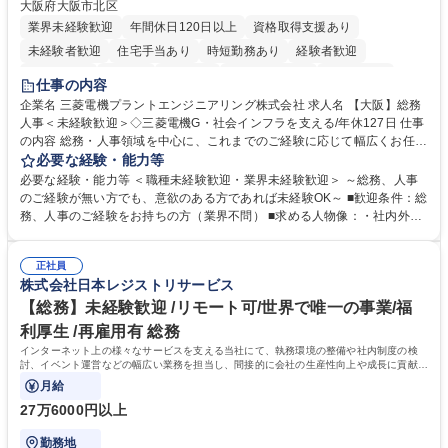
大阪府大阪市北区
業界未経験歓迎
年間休日120日以上
資格取得支援あり
未経験者歓迎
住宅手当あり
時短勤務あり
経験者歓迎
退職金あり
在宅OK
賞与あり
完全週休2日制
交通費支給
仕事の内容
駅近5分以内
土日祝休み
服装自由
寮・社宅あり
食事補助あり
企業名 三菱電機プラントエンジニアリング株式会社 求人名 【大阪】総務
人事＜未経験歓迎＞◇三菱電機G・社会インフラを支える/年休127日 仕事
の内容 総務・人事領域を中心に、これまでのご経験に応じて幅広くお任せ
します。 ＜具体的には＞ ・総務/人事労務（給与・社保・勤怠管理など）
必要な経験・能力等
・採用・教育研修 ・福利厚生運用 など ※基本的には事務所勤務ですが、
必要な経験・能力等 ＜職種未経験歓迎・業界未経験歓迎＞ ～総務、人事
採用や教育等の業務内容により、関西圏以外への日帰り・宿泊を伴う国内
のご経験が無い方でも、意欲のある方であれば未経験OK～ ■歓迎条件：総
出張もございます。 ※担当業務を持ちつつ、お互いに助け合いながら、総
務、人事のご経験をお持ちの方（業界不問） ■求める人物像：・社内外の
務部という組織として協力しながら進める体制です。 募集職種 【大阪】
関係各部門との調整を率先して行い、業務を円滑に遂行できる協調性やコ
総務人事＜未経験歓迎＞◇三菱電機G・社会インフラを支える/年休127日
ミュニケーション能力を持っている方 ・人事総務領域に興味がありゼネラ
正社員
リスト志向をお持ちの方 学歴・資格 学歴：大学院 大学 語学力： 資格：
株式会社日本レジストリサービス
【総務】未経験歓迎 /リモート可/世界で唯一の事業/福
利厚生 /再雇用有 総務
インターネット上の様々なサービスを支える当社にて、執務環境の整備や社内制度の検
討、イベント運営などの幅広い業務を担当し、間接的に会社の生産性向上や成長に貢献し
ている部署です。
月給
27万6000円以上
勤務地