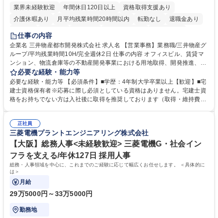
業界未経験歓迎
年間休日120日以上
資格取得支援あり
介護休暇あり
月平均残業時間20時間以内
転勤なし
退職金あり
在宅OK
賞与あり
育休あり
完全週休2日制
交通費支給
仕事の内容
駅近5分以内
土日祝休み
寮・社宅あり
企業名 三井物産都市開発株式会社 求人名 【営業事務】業務職/三井物産グ
ループ/平均残業時間10H/完全週休2日 仕事の内容 オフィスビル、賃貸マ
ンション、物流倉庫等の不動産開発事業における用地取得、開発推進、賃
貸運営、売却、仲介・活用提案等を行う営業部門において事務業務を担当
必要な経験・能力等
いただきます。 【詳細】・契約書管理、契約書製本、捺印対応、ファイリ
必要な経験・能力等 【必須条件】■学歴：4年制大学卒業以上【歓迎】■宅
ング、登記簿取得、調書取得・支払業務（各種費用支払、支払管理、請
建士資格保有者※応募に際し必須としている資格はありません。宅建士資
求・支払データ登録、取引先マスター申請対応）・予算作成及び予実管
格をお持ちでない方は入社後に取得を推奨しております（取得・維持費用
理・各種稟議書、報告書作成業務・各種台帳管理、交際費・会議費支払報
の一部補助あり） 【求める人物像】 ・向学心豊かで、主体的に行動でき
告書作成及び月次管理・部内総務庶務全般 など※※配属先によっては上記
る方。 ・社内外の多様な関係者と協調して業務を進められるコミュニケー
の他に担当頂く業務が発生する場合があります。 募集職種 【営業事務】
正社員
ション力がある方。 ・チャレンジを厭わず、粘り強く業務に取り組める
三菱電機プラントエンジニアリング株式会社
業務職/三井物産グループ/平均残業時間10H/完全週休2日
方。多様な関係者と謙虚に信頼関係を構築でき、期限を意識したスケジュ
ール管理が出来る方。※将来的に他部署（営業部門、コーポレート部門）
【大阪】総務人事<未経験歓迎> 三菱電機G・社会イン
へのジョブローテーションの可能性があります。 学歴・資格 学歴：大学
フラを支える/年休127日 採用人事
院 大学 語学力： 資格：宅地建物取引士
総務・人事領域を中心に、これまでのご経験に応じて幅広くお任せします。 ＜具体的に
は＞
月給
29万5000円～33万5000円
勤務地