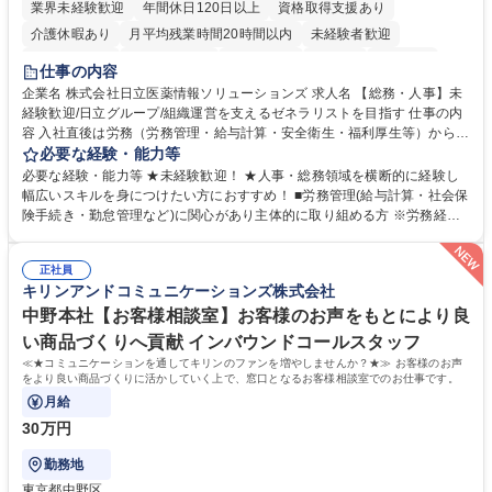
業界未経験歓迎
年間休日120日以上
資格取得支援あり
介護休暇あり
月平均残業時間20時間以内
未経験者歓迎
住宅手当あり
時短勤務あり
退職金あり
在宅OK
賞与あり
仕事の内容
育休あり
完全週休2日制
交通費支給
土日祝休み
寮・社宅あり
企業名 株式会社日立医薬情報ソリューションズ 求人名 【総務・人事】未
経験歓迎/日立グループ/組織運営を支えるゼネラリストを目指す 仕事の内
容 入社直後は労務（労務管理・給与計算・安全衛生・福利厚生等）からお
任せいたします。将来は総務・採用・教育業務へ守備範囲を広げ、組織運
必要な経験・能力等
営を支えるゼネラリストをめざせます。 ・初期業務：労働時間管理、給与
必要な経験・能力等 ★未経験歓迎！ ★人事・総務領域を横断的に経験し
計算、社会保険対応、福利厚生管理、安全衛生、健康経営推進等をお任せ
幅広いスキルを身につけたい方におすすめ！ ■労務管理(給与計算・社会保
します。ご経験に応じて、休職者管理など、幅広く経験を積んでいただき
険手続き・勤怠管理など)に関心があり主体的に取り組める方 ※労務経験
ます。 ・将来的な広がり：総務・採用・教育・税務対応・経営企画等。
者は早期にご活躍いただけます。 ■チームで仕事を推進できる方■将来は
★メンバーがマンツーマンで丁寧に教えるため、ご経験が浅くても安心！
マネジメント職として活躍したい 【尚可】■人事、労務、採用、教育業務
幅広く経験を積みたい意欲がある方に最適な環境です。 募集職種 【総
正社員
のご経験 ■労務管理（給与計算・社会保険手続き・勤怠管理など）の経験
キリンアンドコミュニケーションズ株式会社
務・人事】未経験歓迎/日立グループ/組織運営を支えるゼネラリストを目
■衛生管理者の資格をお持ちの方 学歴・資格 学歴：大学院 大学 高専 短大
指す
専修学校 高校 語学力： 資格：
中野本社【お客様相談室】お客様のお声をもとにより良
い商品づくりへ貢献 インバウンドコールスタッフ
≪★コミュニケーションを通してキリンのファンを増やしませんか？★≫ お客様のお声
をより良い商品づくりに活かしていく上で、窓口となるお客様相談室でのお仕事です。
月給
30万円
勤務地
東京都中野区