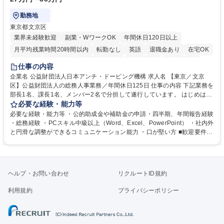
勤務地
東京都文京区
業界未経験歓迎
副業・WワークOK
年間休日120日以上
月平均残業時間20時間以内
転勤なし
英語
退職金あり
在宅OK
賞与あり
育休あり
完全週休2日制
交通費支給
土日祝休み
仕事の内容
食事補助あり
企業名 公益財団法人日本アンチ・ドーピング機構 求人名 【東京／文京
区】公益財団法人の総務人事業務／年間休日125日 仕事の内容 下記業務を
部長1名、課長1名、メンバー2名で分担して遂行しています。 はじめは担
当者として業務を覚えていただき、ゆくゆくはリーダーやマネージャーポ
必要な経験・能力等
ジションとして活躍いただくことを期待しています。 【総務・人事グルー
必要な経験・能力等 ・公的助成金や補助金の申請・四半期、年間報告経験
プの業務内容】 ・人事制度関連 ・採用活動 ・教育研修の企画、実行 ・勤
・総務経験 ・PCスキル中級以上（Word、Excel、PowerPoint） ・社内外
怠管理 ・官公庁への各種提出 ・法定の会議運営（評議員会、理事会） ・
と円滑な調整ができるコミュニケーション能力 ・口が堅い方 ■歓迎要件
コンプライアンス ・内部規程やルールの管理、整備、文書管理 ・契約関
・採用業務経験 ・英語に抵抗がない方 ・営業経験 学歴・資格 学歴：大学
連 ・衛生管理 ・防災関連・公的助成金の管理・オフィス、ファシリティ
院 大学 高専 短大 専修学校 高校 語学力： 資格：
管理 ・福利厚生関連 ・職員からの問合せ、相談対応 ・その他日常の総務
業務全般 募集職種 【東京／文京区】公益財団法人の総務人事業務／年間
ヘルプ・お問い合わせ
リクルートID規約
休日125日
利用規約
プライバシーポリシー