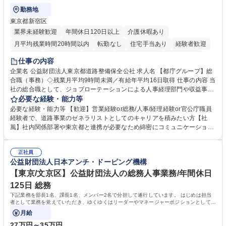
勤務地
東京都新宿区
業界未経験歓迎
年間休日120日以上
介護休暇あり
月平均残業時間20時間以内
転勤なし
住宅手当あり
経験者歓迎
研修あり
退職金あり
賞与あり
完全週休2日制
交通費支給
仕事の内容
駅近5分以内
資格取得手当あり
食事補助あり
企業名 公益財団法人東京都道路整備保全公社 求人名 【都庁グループ】総
合職（事務）◇残業月平均9時間未満／有給年平均16日取得 仕事の内容 当
社の総合職として、ジョブローテーションによる人事経理部門や収益事業
等のフロント部門の部署等幅広い部署での業務をお任せいたします。研修
必要な経験・能力等
制度やキャリア支援が充実しております！ ※下記業務詳細 【業務詳細】■
必要な経験・能力等 【歓迎】営業経験or総務/人事/経理経験or官公庁職員
管理部門：広報、人事、経理など当公社の運営に係る管理業務 ■収益部
経験者で、道路事業のゼネラリストとしてのキャリアを積みたい方【社
門：駐車場の新規開拓、管理運営、新宿駅西口広場の「イベントコーナ
風】社内関係部署や東京都と連携が必要なため綿密にコミュニケーション
ー」などの管理運営 ■道路部門：整備の急がれる骨格幹線道路や木造住宅
を図っています。 【業務の魅力】■幅広く携われる：総合職（事務）で
密集地域の特定整備路線の用地取得、道路に関する普及啓発事業、都内の
は、駐車場の管理運営や道路用地の取得、公益財団法人の中枢を担う管理
道路施設や道路工事現場の見学ツアー事業 ※入社後は上記いずれかの部門
正社員
部門など多岐に渡る業務を経験できます。 ■様々なプロジェクト：駐車場
公益財団法人日本アンチ・ドーピング機構
へ配属。※業務内容変更の範囲：会社の定める業務 募集職種 【都庁グル
事業の他、新宿駅西口広場内に設置された照明を兼ねた広告「ブライトサ
ープ】総合職（事務）◇残業月平均9時間未満／有給年平均16日取得
イン」の管理運営を行うなど、事業収益を生み出す活動を積極的に行って
【東京/文京区】公益財団法人の総務人事業務/年間休日
います。 学歴・資格 学歴：大学院 大学 高専 短大 専修学校 高校 語学力：
125日 総務
資格：
下記業務を部長1名、課長1名、メンバー2名で分担して遂行しています。 はじめは担当
者として業務を覚えていただき、ゆくゆくはリーダーやマネージャーポジションとして活
躍いただくことを期待しています。
月給
27万円～35万円