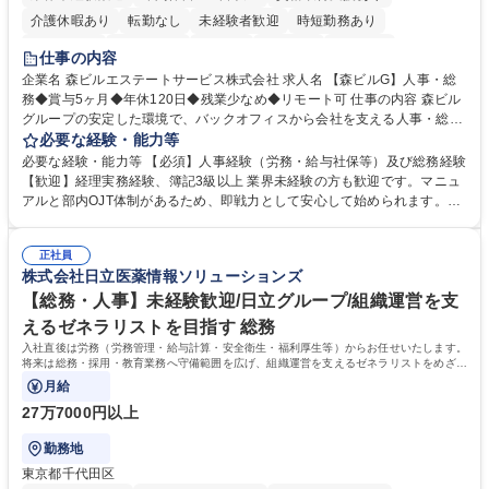
介護休暇あり
転勤なし
未経験者歓迎
時短勤務あり
経験者歓迎
退職金あり
在宅OK
賞与あり
育休あり
仕事の内容
完全週休2日制
交通費支給
長期歓迎
駅近5分以内
土日祝休み
企業名 森ビルエステートサービス株式会社 求人名 【森ビルG】人事・総
務◆賞与5ヶ月◆年休120日◆残業少なめ◆リモート可 仕事の内容 森ビル
グループの安定した環境で、バックオフィスから会社を支える人事・総務
をお任せします。 労務と総務の業務をバランスよく担当し、ゆくゆくは制
必要な経験・能力等
度改定などのコア業務にも挑戦できる、やりがいある環境です。 ■勤怠管
必要な経験・能力等 【必須】人事経験（労務・給与社保等）及び総務経験
理、給与計算、社会保険手続き、年末調整等の労務管理全般 ■入退社手続
【歓迎】経理実務経験、簿記3級以上 業界未経験の方も歓迎です。マニュ
き、社内規定の改定や人事制度改定などのコア業務 ■社内イベントの企画
アルと部内OJT体制があるため、即戦力として安心して始められます。
運営やその他総務業務全般 ※労務と総務を1：1の割合でお任せ。 入社後
【魅力・やりがい】森ビルGの安定基盤で労務から総務まで幅広く携われ
は部内のOJTを中心に、あなたの経験に合わせて不足している部分はいつ
ます。定型業務に留まらず、社内規定や人事制度の改定など会社のコア業
でも質問・相談できる環境が整っているため、安心して成長できます。 募
正社員
務に挑戦できるため、自身の成長と組織への貢献度をダイレクトに実感で
株式会社日立医薬情報ソリューションズ
集職種 【森ビルG】人事・総務◆賞与5ヶ月◆年休120日◆残業少なめ◆
きます。 残業少なめ、週1日リモート可など、ワークライフバランスを保
リモート可
ち長期活躍できる環境です。 「これまでの幅広い経験を活かし、長期的な
【総務・人事】未経験歓迎/日立グループ/組織運営を支
キャリアを築きたい」という前向きな意欲と挑戦を全力で応援します。 学
えるゼネラリストを目指す 総務
歴・資格 学歴：大学院 大学 高専 短大 専修学校 高校 語学力： 資格：日商
入社直後は労務（労務管理・給与計算・安全衛生・福利厚生等）からお任せいたします。
簿記検定1級 日商簿記検定2級 日商簿記検定3級
将来は総務・採用・教育業務へ守備範囲を広げ、組織運営を支えるゼネラリストをめざせ
ます。
月給
27万7000円以上
勤務地
東京都千代田区