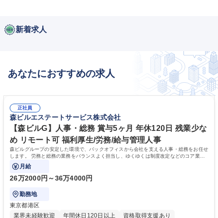
新着求人
あなたにおすすめの求人
正社員
森ビルエステートサービス株式会社
【森ビルG】人事・総務 賞与5ヶ月 年休120日 残業少な
め リモート可 福利厚生/労務/給与管理人事
森ビルグループの安定した環境で、バックオフィスから会社を支える人事・総務をお任せ
します。 労務と総務の業務をバランスよく担当し、ゆくゆくは制度改定などのコア業務
にも挑戦できる、やりがいある環境です。
月給
26万2000円～36万4000円
勤務地
東京都港区
業界未経験歓迎
年間休日120日以上
資格取得支援あり