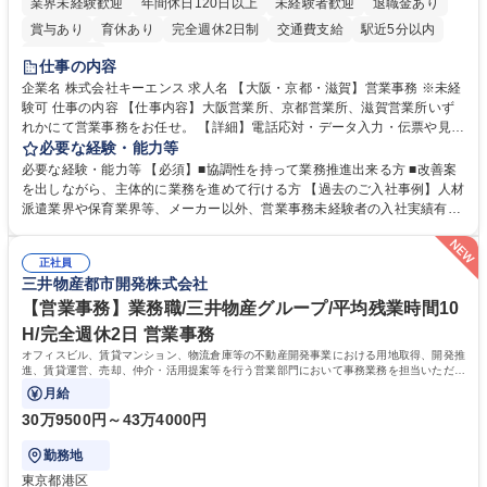
業界未経験歓迎
年間休日120日以上
未経験者歓迎
退職金あり
賞与あり
育休あり
完全週休2日制
交通費支給
駅近5分以内
土日祝休み
仕事の内容
企業名 株式会社キーエンス 求人名 【大阪・京都・滋賀】営業事務 ※未経
験可 仕事の内容 【仕事内容】大阪営業所、京都営業所、滋賀営業所いず
れかにて営業事務をお任せ。 【詳細】電話応対・データ入力・伝票や見積
の作成・カタログ送付・来客対応・営業所内で発生する事務業務や業務改
必要な経験・能力等
善をお任せ。 【教育制度】ご入社後、育成担当とペアになりながらOJTに
必要な経験・能力等 【必須】■協調性を持って業務推進出来る方 ■改善案
て業務を覚えていただくことが可能です。業務システムがきちんと構築さ
を出しながら、主体的に業務を進めて行ける方 【過去のご入社事例】人材
れているため、スムーズに仕事に慣れることができる環境です。また、
派遣業界や保育業界等、メーカー以外、営業事務未経験者の入社実績有
「チームで成果を出す文化」があり、良いやり方を積極的に共有しながら
【当社の事務職について】単なる事務ではなく主体性を発揮したサポート
常に改善を目指す風土のため、安心して業務に取り組んでいただけます。
により、キーエンスの付加価値向上に貢献します。ベースの定型業務に加
募集職種 【大阪・京都・滋賀】営業事務 ※未経験可
正社員
えて、お客様や社員の状況に合わせ、能動的なサポート、改善の動きも期
三井物産都市開発株式会社
待され。組織を支えるスペシャリストとして、チームに貢献し、結果的に
社員から頼られる存在になることができます。平均19:30の退勤以降の業
【営業事務】業務職/三井物産グループ/平均残業時間10
務の持ち帰りも禁止されており、メリハリのある働き方となります。 学
H/完全週休2日 営業事務
歴・資格 学歴：大学院 大学 高専 短大 語学力： 資格：
オフィスビル、賃貸マンション、物流倉庫等の不動産開発事業における用地取得、開発推
進、賃貸運営、売却、仲介・活用提案等を行う営業部門において事務業務を担当いただき
ます。
月給
30万9500円～43万4000円
勤務地
東京都港区