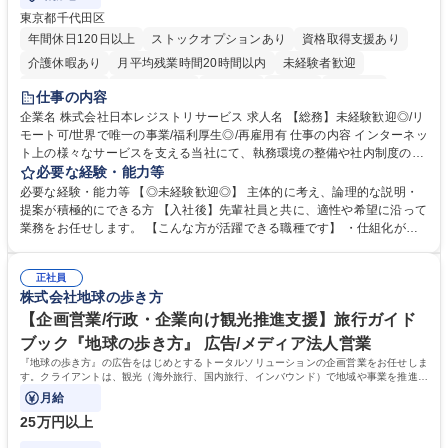
東京都千代田区
年間休日120日以上
ストックオプションあり
資格取得支援あり
介護休暇あり
月平均残業時間20時間以内
未経験者歓迎
住宅手当あり
時短勤務あり
研修あり
在宅OK
賞与あり
仕事の内容
完全週休2日制
交通費支給
駅近5分以内
土日祝休み
服装自由
企業名 株式会社日本レジストリサービス 求人名 【総務】未経験歓迎◎/リ
モート可/世界で唯一の事業/福利厚生◎/再雇用有 仕事の内容 インターネッ
ト上の様々なサービスを支える当社にて、執務環境の整備や社内制度の検
討、イベント運営などの幅広い業務を担当し、間接的に会社の生産性向上
必要な経験・能力等
や成長に貢献している部署です。 会社の全メンバーが安心して長く成果を
必要な経験・能力等 【◎未経験歓迎◎】 主体的に考え、論理的な説明・
発揮できる環境を整えるために、毎日のメンテナンスや維持管理に加え、
提案が積極的にできる方 【入社後】先輩社員と共に、適性や希望に沿って
新たな施策検討を積極的に行っていただき、会社全体を巻き込み課題解決
業務をお任せします。 【こんな方が活躍できる職種です】 ・仕組化が好
を推進。 ・オフィス運営：執務環境の整備・物品管理・社内規定整備/改
き/得意・協働の姿勢を持っている・優先順位付け、マルチタスクが得意・
善・イベント企画/運営・非常時の対応 など、本人の希望や適性によって
様々な立場で物事を考えられる・定型業務だけでなく突発的な出来事にも
幅広い業務の体得が可能で、多様なキャリアパスを描くことも可能です。
正社員
対処できる・新しいことに興味関心がある 【魅力】■自己啓発支援：資格
株式会社地球の歩き方
募集職種 【総務】未経験歓迎◎/リモート可/世界で唯一の事業/福利厚生◎/
取得や通信教育など費用の80%（年間25万円まで）を補助 ■住宅手当：家
再雇用有
賃の50%（月額7万円まで）を補助 学歴・資格 学歴：大学院 大学 語学
【企画営業/行政・企業向け観光推進支援】旅行ガイド
力： 資格：
ブック『地球の歩き方』 広告/メディア法人営業
『地球の歩き方』の広告をはじめとするトータルソリューションの企画営業をお任せしま
す。クライアントは、観光（海外旅行、国内旅行、インバウンド）で地域や事業を推進し
たい国内外の行政や企業です。
月給
25万円以上