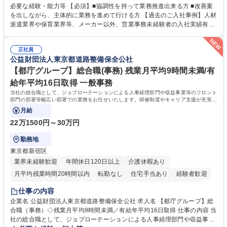
善をお任せ。 【教育制度】ご入社後、育成担当とペアになりながらOJTに
必要な経験・能力等 【必須】■協調性を持って業務推進出来る方 ■改善案
て業務を覚えていただくことが可能です。業務システムがきちんと構築さ
を出しながら、主体的に業務を進めて行ける方 【過去のご入社事例】人材
れているため、スムーズに仕事に慣れることができる環境です。また、
派遣業界や保育業界等、メーカー以外、営業事務未経験者の入社実績有
「チームで成果を出す文化」があり、良いやり方を積極的に共有しながら
【当社の事務職について】単なる事務ではなく主体性を発揮したサポート
常に改善を目指す風土のため、安心して業務に取り組んでいただけます。
により、キーエンスの付加価値向上に貢献します。ベースの定型業務に加
募集職種 【大阪・京都・滋賀】営業事務 ※未経験可
正社員
えて、お客様や社員の状況に合わせ、能動的なサポート、改善の動きも期
公益財団法人東京都道路整備保全公社
待され。組織を支えるスペシャリストとして、チームに貢献し、結果的に
社員から頼られる存在になることができます。平均19:30の退勤以降の業
【都庁グループ】総合職(事務) 残業月平均9時間未満/有
務の持ち帰りも禁止されており、メリハリのある働き方となります。 学
給年平均16日取得 一般事務
歴・資格 学歴：大学院 大学 高専 短大 語学力： 資格：
当社の総合職として、ジョブローテーションによる人事経理部門や収益事業等のフロント
部門の部署等幅広い部署での業務をお任せいたします。研修制度やキャリア支援が充実し
ております！ ※下記業務詳細
月給
22万1500円～30万円
勤務地
東京都新宿区
業界未経験歓迎
年間休日120日以上
介護休暇あり
月平均残業時間20時間以内
転勤なし
住宅手当あり
経験者歓迎
研修あり
退職金あり
賞与あり
完全週休2日制
交通費支給
仕事の内容
駅近5分以内
資格取得手当あり
食事補助あり
企業名 公益財団法人東京都道路整備保全公社 求人名 【都庁グループ】総
合職（事務）◇残業月平均9時間未満／有給年平均16日取得 仕事の内容 当
社の総合職として、ジョブローテーションによる人事経理部門や収益事業