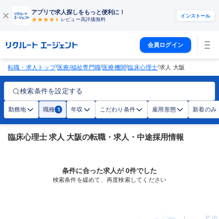
アプリで求人探しをもっと便利に！
インストール
レビュー高評価
無料
会員ログイン
/
/
/
/
転職・求人トップ
医療/福祉専門職
医療機関
臨床心理士
求人 大阪
検索条件を設定する
勤務地
職種
年収
こだわり条件
雇用形態
新着のみ
1
臨床心理士 求人 大阪の転職・求人・中途採用情報
条件に合った求人が 0件でした
検索条件を緩めて、再度検索してください