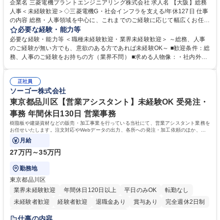
企業名 三菱電機プラントエンジニアリング株式会社 求人名 【大阪】総務
人事＜未経験歓迎＞◇三菱電機G・社会インフラを支える/年休127日 仕事
の内容 総務・人事領域を中心に、これまでのご経験に応じて幅広くお任せ
します。 ＜具体的には＞ ・総務/人事労務（給与・社保・勤怠管理など）
必要な経験・能力等
・採用・教育研修 ・福利厚生運用 など ※基本的には事務所勤務ですが、
必要な経験・能力等 ＜職種未経験歓迎・業界未経験歓迎＞ ～総務、人事
採用や教育等の業務内容により、関西圏以外への日帰り・宿泊を伴う国内
のご経験が無い方でも、意欲のある方であれば未経験OK～ ■歓迎条件：総
出張もございます。 ※担当業務を持ちつつ、お互いに助け合いながら、総
務、人事のご経験をお持ちの方（業界不問） ■求める人物像：・社内外の
務部という組織として協力しながら進める体制です。 募集職種 【大阪】
関係各部門との調整を率先して行い、業務を円滑に遂行できる協調性やコ
総務人事＜未経験歓迎＞◇三菱電機G・社会インフラを支える/年休127日
ミュニケーション能力を持っている方 ・人事総務領域に興味がありゼネラ
正社員
リスト志向をお持ちの方 学歴・資格 学歴：大学院 大学 語学力： 資格：
ソーゴー株式会社
東京都品川区【営業アシスタント】未経験OK 受発注・
事務 年間休日130日 営業事務
樹脂板や建築資材などの販売・加工事業を行っている当社にて、営業アシスタント業務を
お任せいたします。注文対応やWebデータの出力、各所への発注・加工依頼のほか、電
話・メール対応等の事務業務を担当します。
月給
27万円～35万円
勤務地
東京都品川区
業界未経験歓迎
年間休日120日以上
平日のみOK
転勤なし
未経験者歓迎
経験者歓迎
退職金あり
賞与あり
完全週休2日制
交通費支給
駅近5分以内
土日祝休み
仕事の内容