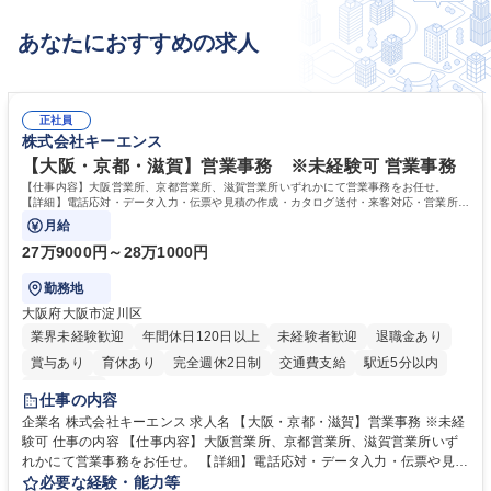
あなたにおすすめの求人
正社員
株式会社キーエンス
【大阪・京都・滋賀】営業事務 ※未経験可 営業事務
【仕事内容】大阪営業所、京都営業所、滋賀営業所いずれかにて営業事務をお任せ。
【詳細】電話応対・データ入力・伝票や見積の作成・カタログ送付・来客対応・営業所内
で発生する事務業務や業務改善をお任せ。
月給
27万9000円～28万1000円
勤務地
大阪府大阪市淀川区
業界未経験歓迎
年間休日120日以上
未経験者歓迎
退職金あり
賞与あり
育休あり
完全週休2日制
交通費支給
駅近5分以内
土日祝休み
仕事の内容
企業名 株式会社キーエンス 求人名 【大阪・京都・滋賀】営業事務 ※未経
験可 仕事の内容 【仕事内容】大阪営業所、京都営業所、滋賀営業所いず
れかにて営業事務をお任せ。 【詳細】電話応対・データ入力・伝票や見積
の作成・カタログ送付・来客対応・営業所内で発生する事務業務や業務改
必要な経験・能力等