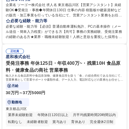
企業名 ソーゴー株式会社 求人名 東京都品川区【営業アシスタント】未経
験OK◆受発注・事務◆年間休日130日 仕事の内容 樹脂板や建築資材など
の販売・加工事業を行っている当社にて、営業アシスタント業務をお任せ
いたします。注文対応やWebデータの出力、各所への発注・加工依頼のほ
必要な経験・能力等
か、電話・メール対応等の事務業務を担当します。 ■受注・発注業務：FA
必要な経験・能力等 【必須】普通自動車運転免許、PCの基本操作（メー
Xによる注文対応、Web発注データのプリントアウト、各仕入先・協力会
ル送信・簡単入力程度）ができる方【尚可】事務の実務経験、受発注業務
社への発注および加工依頼等 ■納品書・請求書の作成および発送手配 ■商
の経験のある方★業界・職種未経験歓迎！人柄と意欲を重視した採用を行
品手配・在庫確認・納期調整 ■電話・メールでの問い合わせ対応および付
っています。 【要件】未経験歓迎！未経験からスタートして長く勤務する
随する事務全般 ※高度なPCスキルは不要です。【業務内容の変更範囲】
社員が多数在籍しています。 【求める人物像】納期優先の業界のため状況
当社の指定する業務 募集職種 東京都品川区【営業アシスタント】未経験O
正社員
変化に臨機応変かつ柔軟に対応できる方、約束を守り正確に作業を進めら
星和株式会社
K◆受発注・事務◆年間休日130日
れる方を求めています。高度なPCスキルや関数知識は一切不要です。丁
寧な指導体制が整っているため、安心してお仕事をスタートしていただけ
受発注事務 年休125日・年収400万~・残業10H 食品原
ます。 学歴・資格 学歴：大学院 大学 高専 短大 専修学校 高校 語学力：
料・健康食品の商社 営業事務
資格：
輸入される食品原料や食品添加物、健康食品等を扱う「食」の総合商社である当社にて、
営業事務として営業サポートや書類作成、データ入力、電話対応などの業務をお任せしま
す。
月給
30万円～37万5000円
勤務地
東京都品川区
業界未経験歓迎
年間休日120日以上
月平均残業時間20時間以内
転勤なし
未経験者歓迎
賞与あり
育休あり
完全週休2日制
交通費支給
土日祝休み