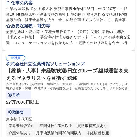
仕事の内容
企業名 星和株式会社 求人名 受発注事務◆年休125日・年収400万～・残
業10H◆食品原料・健康食品の商社 仕事の内容 輸入される食品原料や食
品添加物、健康食品等を扱う「食」の総合商社である当社にて、営業事務
として営業サポートや書類作成、データ入力、電話対応などの業務をお任
必要な経験・能力等
せします。 ・受注／出荷指示／売上管理／仕入管理／在庫管理／お客様や
必要な経験・能力等 ＜業種未経験歓迎＞ 【歓迎】受発注業務のご経験
倉庫と電話確認など、販売に関わる事務、営業サポートをお願いします。
【求める人物像】・受発注や物流が好きな方 ・社会人としての基本的な常
・入社後は商品について覚えることから始め、先輩社員OJTと共に業務を
識・コミュニケーション力をお持ちの方 ・電話でのやり取りを含め、相手
進めて頂きます。未経験から始めた方も多数活躍中です。 [業務内容の変
の要件を正しく理解し対応できる方 ・数量・在庫・出荷数などの数値を正
更の範囲:会社の定める業務] 募集職種 受発注事務◆年休125日・年収400
確に扱う業務に抵抗がない方 ・PCを業務で日常的に使用しており、四則
万～・残業10H◆食品原料・健康食品の商社
正社員
演算ができる方 ・業務ルールや指示を理解し、行動できる方 学歴・資格
株式会社日立医薬情報ソリューションズ
学歴：大学院 大学 短大 語学力： 資格：
【総務・人事】未経験歓迎/日立グループ/組織運営を支
えるゼネラリストを目指す 総務
入社直後は労務（労務管理・給与計算・安全衛生・福利厚生等）からお任せいたします。
将来は総務・採用・教育業務へ守備範囲を広げ、組織運営を支えるゼネラリストをめざせ
ます。
月給
27万7000円以上
勤務地
東京都千代田区
業界未経験歓迎
年間休日120日以上
資格取得支援あり
介護休暇あり
月平均残業時間20時間以内
未経験者歓迎