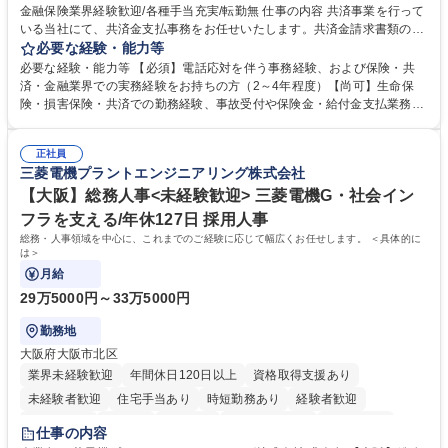
金融保険業界経験歓迎/各種手当充実/転勤無 仕事の内容 共済事業を行って
いる当社にて、共済金支払事務をお任せいたします。共済金請求書類の受
付・内容確認・審査・データ入力のほか、加入者様や医療機関等からの問
必要な経験・能力等
い合わせ電話対応や書類発送等を担当します。 ■共済金請求書類の受付、
必要な経験・能力等 【必須】電話応対を伴う事務経験、および保険・共
内容確認、および共済金支払に関する審査・事務処理業務全般を担当 ■専
済・金融業界での実務経験をお持ちの方（2～4年程度）【尚可】生命保
用システムへのデータ入力、各種必要書類の作成・発送作業 ■加入者様や
険・損害保険・共済での勤務経験、事故受付や保険金・給付金支払業務経
医療機関等からの各種問い合わせに対する丁寧かつ迅速な電話応対 ■現場
験がある方 【求める人物像】■相手の立場に立った丁寧な対応ができる方
調査の対応および業務プロセスの改善活動 【業務内容の変更範囲】当社の
■チームワークを大切にし、素直に学べる方★外勤の保険営業から内勤事
指定する業務 募集職種 横浜市【共済金支払事務】金融保険業界経験歓迎/
正社員
務へのキャリアチェンジ希望者も大歓迎です！ 学歴・資格 学歴：大学院
三菱電機プラントエンジニアリング株式会社
各種手当充実/転勤無
大学 高専 短大 専修学校 高校 語学力： 資格：
【大阪】総務人事<未経験歓迎> 三菱電機G・社会イン
フラを支える/年休127日 採用人事
総務・人事領域を中心に、これまでのご経験に応じて幅広くお任せします。 ＜具体的に
は＞
月給
29万5000円～33万5000円
勤務地
大阪府大阪市北区
業界未経験歓迎
年間休日120日以上
資格取得支援あり
未経験者歓迎
住宅手当あり
時短勤務あり
経験者歓迎
退職金あり
在宅OK
賞与あり
完全週休2日制
交通費支給
仕事の内容
駅近5分以内
土日祝休み
服装自由
寮・社宅あり
食事補助あり