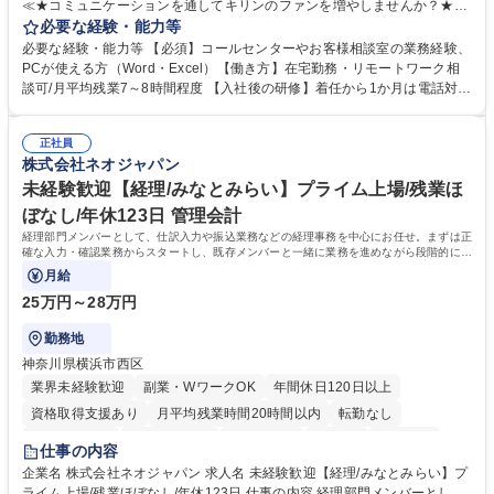
≪★コミュニケーションを通してキリンのファンを増やしませんか？★≫
お客様のお声をより良い商品づくりに活かしていく上で、窓口となるお客
必要な経験・能力等
様相談室でのお仕事です。 日々お客様からいただくキリングループへのご
必要な経験・能力等 【必須】コールセンターやお客様相談室の業務経験、
意見を、企業活動に活かしています。お客様からの声に迅速かつ誠意をも
PCが使える方（Word・Excel）【働き方】在宅勤務・リモートワーク相
って対応、情報提供するとともにグループ内活動に反映しています。 【具
談可/月平均残業7～8時間程度 【入社後の研修】着任から1か月は電話対応
体的には】電話応対、メール、お手紙対応、ご指摘品調査報告書作成、有
のOJTを中心に実施し、電話対応に慣れた段階でメール・手紙のOJTを実
人チャットボット対応など。 【1日の対応件数】■電話：月間一人当たり
施する予定です。独り立ち以降もしっかりフォローする体制を整えていま
平均100件前後■メール・手紙：同上40件前後 募集職種 中野本社【お客様
正社員
すのでご安心ください。 【当社について】キリングループの広報機能を担
株式会社ネオジャパン
相談室】お客様のお声をもとにより良い商品づくりへ貢献
う会社として、お客様との出会いを大切にし、磨き上げたホスピタリティ
を込めてコミュニケーションをとりながら広報関連業務を行っておりま
未経験歓迎【経理/みなとみらい】プライム上場/残業ほ
す。 学歴・資格 学歴：大学院 大学 高専 短大 専修学校 高校 語学力： 資
ぼなし/年休123日 管理会計
格：
経理部門メンバーとして、仕訳入力や振込業務などの経理事務を中心にお任せ。まずは正
確な入力・確認業務からスタートし、既存メンバーと一緒に業務を進めながら段階的に経
理知識を身につけていただきます。
月給
25万円～28万円
勤務地
神奈川県横浜市西区
業界未経験歓迎
副業・WワークOK
年間休日120日以上
資格取得支援あり
月平均残業時間20時間以内
転勤なし
未経験者歓迎
時短勤務あり
退職金あり
在宅OK
賞与あり
仕事の内容
完全週休2日制
交通費支給
駅近5分以内
土日祝休み
服装自由
企業名 株式会社ネオジャパン 求人名 未経験歓迎【経理/みなとみらい】プ
ライム上場/残業ほぼなし/年休123日 仕事の内容 経理部門メンバーとし
寮・社宅あり