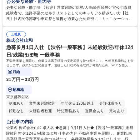
等のフロント部門の部署等幅広い部署での業務をお任せいたします。研修
必要な経験・能力等
制度やキャリア支援が充実しております！ ※下記業務詳細 【業務詳細】■
必要な経験・能力等 【歓迎】営業経験or総務/人事/経理経験or官公庁職員
管理部門：広報、人事、経理など当公社の運営に係る管理業務 ■収益部
経験者で、道路事業のゼネラリストとしてのキャリアを積みたい方【社
門：駐車場の新規開拓、管理運営、新宿駅西口広場の「イベントコーナ
風】社内関係部署や東京都と連携が必要なため綿密にコミュニケーション
ー」などの管理運営 ■道路部門：整備の急がれる骨格幹線道路や木造住宅
を図っています。 【業務の魅力】■幅広く携われる：総合職（事務）で
密集地域の特定整備路線の用地取得、道路に関する普及啓発事業、都内の
は、駐車場の管理運営や道路用地の取得、公益財団法人の中枢を担う管理
道路施設や道路工事現場の見学ツアー事業 ※入社後は上記いずれかの部門
正社員
部門など多岐に渡る業務を経験できます。 ■様々なプロジェクト：駐車場
株式会社山和
へ配属。※業務内容変更の範囲：会社の定める業務 募集職種 【都庁グル
事業の他、新宿駅西口広場内に設置された照明を兼ねた広告「ブライトサ
ープ】総合職（事務）◇残業月平均9時間未満／有給年平均16日取得
イン」の管理運営を行うなど、事業収益を生み出す活動を積極的に行って
急募|9月1日入社 【渋谷/一般事務】未経験歓迎/年休124
います。 学歴・資格 学歴：大学院 大学 高専 短大 専修学校 高校 語学力：
日/残業ほぼ無 一般事務
資格：
不動産事業を展開し、創業以来黒字経営の安定基盤を持つ当社にて、各種事務業務をお任
せします。残業がほぼ発生せず、連続した日程の有給取得が可能なため、WLBを整えた
い方にお勧めの環境です！
月給
31万円～33万円
勤務地
東京都渋谷区
制服あり
業界未経験歓迎
年間休日120日以上
介護休暇あり
転勤なし
未経験者歓迎
時短勤務あり
退職金あり
賞与あり
育休あり
完全週休2日制
交通費支給
土日祝休み
仕事の内容
企業名 株式会社山和 求人名 ◆急募｜9月1日入社◆【渋谷/一般事務】未経
験歓迎/年休124日/残業ほぼ無 仕事の内容 不動産事業を展開し、創業以来
黒字経営の安定基盤を持つ当社にて、各種事務業務をお任せします。残業