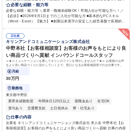
がほぼ発生せず、連続した日程の有給取得が可能なため、WLBを整えたい
必要な経験・能力等
方にお勧めの環境です！ 入社後はOJTを通じて丁寧に研修を行いますの
必要な経験・能力等 ＼業界・職種未経験OK！早期入社が可能な方へ！／
で、事務未経験の方でも安心して臨むことができます。 【業務詳細】■電
【必須】■2026年9月1日までのご入社が可能な方 ■基本的なPCスキル
話・来客対応 ■物件の鍵や社内の備品管理 ■データ入力や書類作成 ■契約
（Word・Excel） 【魅力】 ■創業以来黒字の安定した経営基盤で長期的に
書などのファイリング ■郵送物の仕訳・発送 など 募集職種 ◆急募｜9月1
安心して働ける環境 ■残業ほぼなしで働きやすさ抜群、プライベートとの
日入社◆【渋谷/一般事務】未経験歓迎/年休124日/残業ほぼ無
両立が可能 ■有給取得を積極的に推奨、年間10日程度の取得実績 ■1ヶ月
正社員
のOJTで業務を習得可能、未経験でもしっかりサポート 学歴・資格 学
キリンアンドコミュニケーションズ株式会社
歴：大学院 大学 高専 短大 語学力： 資格：
中野本社【お客様相談室】お客様のお声をもとにより良
い商品づくりへ貢献 インバウンドコールスタッフ
≪★コミュニケーションを通してキリンのファンを増やしませんか？★≫ お客様のお声
をより良い商品づくりに活かしていく上で、窓口となるお客様相談室でのお仕事です。
月給
30万円
勤務地
東京都中野区
業界未経験歓迎
年間休日120日以上
退職金あり
在宅OK
賞与あり
交通費支給
土日祝休み
寮・社宅あり
仕事の内容
企業名 キリンアンドコミュニケーションズ株式会社 求人名 中野本社【お
客様相談室】お客様のお声をもとにより良い商品づくりへ貢献 仕事の内容