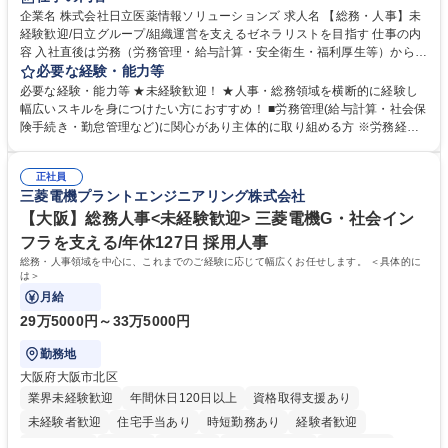
育休あり
完全週休2日制
交通費支給
土日祝休み
寮・社宅あり
企業名 株式会社日立医薬情報ソリューションズ 求人名 【総務・人事】未
経験歓迎/日立グループ/組織運営を支えるゼネラリストを目指す 仕事の内
容 入社直後は労務（労務管理・給与計算・安全衛生・福利厚生等）からお
任せいたします。将来は総務・採用・教育業務へ守備範囲を広げ、組織運
必要な経験・能力等
営を支えるゼネラリストをめざせます。 ・初期業務：労働時間管理、給与
必要な経験・能力等 ★未経験歓迎！ ★人事・総務領域を横断的に経験し
計算、社会保険対応、福利厚生管理、安全衛生、健康経営推進等をお任せ
幅広いスキルを身につけたい方におすすめ！ ■労務管理(給与計算・社会保
します。ご経験に応じて、休職者管理など、幅広く経験を積んでいただき
険手続き・勤怠管理など)に関心があり主体的に取り組める方 ※労務経験
ます。 ・将来的な広がり：総務・採用・教育・税務対応・経営企画等。
者は早期にご活躍いただけます。 ■チームで仕事を推進できる方■将来は
★メンバーがマンツーマンで丁寧に教えるため、ご経験が浅くても安心！
マネジメント職として活躍したい 【尚可】■人事、労務、採用、教育業務
幅広く経験を積みたい意欲がある方に最適な環境です。 募集職種 【総
正社員
のご経験 ■労務管理（給与計算・社会保険手続き・勤怠管理など）の経験
三菱電機プラントエンジニアリング株式会社
務・人事】未経験歓迎/日立グループ/組織運営を支えるゼネラリストを目
■衛生管理者の資格をお持ちの方 学歴・資格 学歴：大学院 大学 高専 短大
指す
専修学校 高校 語学力： 資格：
【大阪】総務人事<未経験歓迎> 三菱電機G・社会イン
フラを支える/年休127日 採用人事
総務・人事領域を中心に、これまでのご経験に応じて幅広くお任せします。 ＜具体的に
は＞
月給
29万5000円～33万5000円
勤務地
大阪府大阪市北区
業界未経験歓迎
年間休日120日以上
資格取得支援あり
未経験者歓迎
住宅手当あり
時短勤務あり
経験者歓迎
退職金あり
在宅OK
賞与あり
完全週休2日制
交通費支給