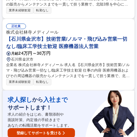
の販売からメンテナンスまでを一貫して担う業務で、北陸3県を中心に全
国の国公立・私立病院と取引があります。担当エリアをチーム単位で担当
業界未経験歓迎
転勤なし
し、取引先の病院へお伺いしていきます。 業務スタイルとしては、ノルマ
は設けられておらず、既存の取引先に対するフォローが中心です。一方
で、医療機器の特性上、定期的な対応が発生するため、業務を通じて専門
正社員
的な技術や知識を身につけていくことが求められます。入社後は先輩社員
株式会社林寺メディノール
が同行しながら業務を進めるため、未経験でも段階的に理解を深めながら
【石川県金沢市】技術営業/ノルマ・飛び込み営業一切
安心して働ける環境が整っています。 募集職種 【石川県金沢市器械フィ
なし/臨床工学技士歓迎 医療機器法人営業
ールド/賞与年2回/臨床工学技士歓迎
24万円～30万円
月給
石川県金沢市
企業名 株式会社林寺メディノール 求人名 【石川県金沢市】技術営業/ノル
マ・飛び込み営業一切なし/臨床工学技士歓迎 仕事の内容 医療用機器およ
びその周辺機器の販売からメンテナンスまでを一貫して担う業務で、北陸
3県を中心に全国の国公立・私立病院と取引があります。担当エリアをチ
業界未経験歓迎
転勤なし
ーム単位で担当し、取引先の病院へお伺いします。 営業スタイルとしては
ノルマや飛び込み営業は設けられておらず、既存の取引先に対するフォロ
ーが中心です。一方で、医療機器の特性上、定期的な対応などが発生する
求人探し
入社まで
から
ため、業務を通じて専門的な技術や知識を身につけていくことが求められ
サポートします！
ます。入社後は先輩社員が同行しながら業務を進めるため、未経験でも段
階的に理解を深めながら安心して働ける環境が整っています。 募集職種
求人の紹介をはじめ、書類添削や
【石川県金沢市】技術営業/ノルマ・飛び込み営業一切なし/臨床工学技士
面談対策、内定後の手続きまで
歓迎
あなたの転職活動をサポートします。
登録してサポートを受ける