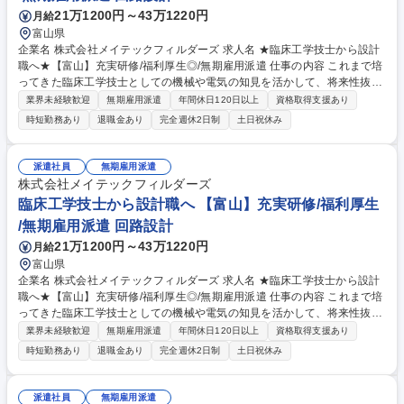
21万1200円～43万1220円
月給
富山県
企業名 株式会社メイテックフィルダーズ 求人名 ★臨床工学技士から設計
職へ★【富山】充実研修/福利厚生◎/無期雇用派遣 仕事の内容 これまで培
ってきた臨床工学技士としての機械や電気の知見を活かして、将来性抜群
の設計職にキャリアチェンジしませんか？充実した研修で未経験からでも
業界未経験歓迎
無期雇用派遣
年間休日120日以上
資格取得支援あり
プロの設計者を目指せる環境があります。 研修にて一連の流れを学べるた
時短勤務あり
退職金あり
完全週休2日制
土日祝休み
め、着実に実務スキルを向上させつつカーボンニュートラル実現に向けた
開発など社会的意義の高い取り組みに貢献し、やりがいも感じられる環境
で将来の幅を広げることができます。エンジニアが多数活躍しており、業
派遣社員
無期雇用派遣
務負荷のコントロールもしやすいため、「キャリアも生活も大事にした
株式会社メイテックフィルダーズ
い」という方でもご活躍いただけます。 募集職種 ★臨床工学技士から設
臨床工学技士から設計職へ 【富山】充実研修/福利厚生
計職へ★【富山】充実研修/福利厚生◎/無期雇用派遣
/無期雇用派遣 回路設計
21万1200円～43万1220円
月給
富山県
企業名 株式会社メイテックフィルダーズ 求人名 ★臨床工学技士から設計
職へ★【富山】充実研修/福利厚生◎/無期雇用派遣 仕事の内容 これまで培
ってきた臨床工学技士としての機械や電気の知見を活かして、将来性抜群
の設計職にキャリアチェンジしませんか？充実した研修で未経験からでも
業界未経験歓迎
無期雇用派遣
年間休日120日以上
資格取得支援あり
プロの設計者を目指せる環境があります。 研修にて一連の流れを学べるた
時短勤務あり
退職金あり
完全週休2日制
土日祝休み
め、着実に実務スキルを向上させつつカーボンニュートラル実現に向けた
開発など社会的意義の高い取り組みに貢献し、やりがいも感じられる環境
で将来の幅を広げることができます。エンジニアが多数活躍しており、業
派遣社員
無期雇用派遣