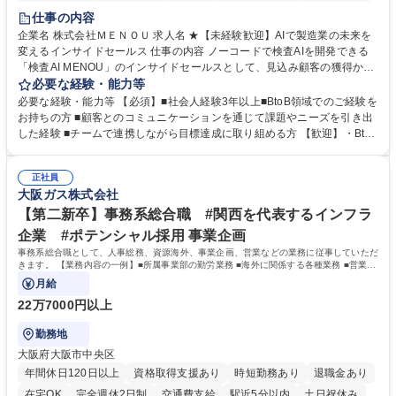
時短勤務あり
経験者歓迎
在宅OK
完全週休2日制
交通費支給
仕事の内容
駅近5分以内
土日祝休み
服装自由
企業名 株式会社ＭＥＮＯＵ 求人名 ★【未経験歓迎】AIで製造業の未来を
変えるインサイドセールス 仕事の内容 ノーコードで検査AIを開発できる
「検査AI MENOU」のインサイドセールスとして、見込み顧客の獲得から
商談機会の創出までを担っていただきます。マーケティングとフィールド
必要な経験・能力等
セールスをつなぐ役割として、 適切なタイミングで顧客とコミュニケーシ
必要な経験・能力等 【必須】■社会人経験3年以上■BtoB領域でのご経験を
ョンを取りながら、受注につながる商談機会の最大化を目指します。 【具
お持ちの方 ■顧客とのコミュニケーションを通じて課題やニーズを引き出
体的な仕事内容】 リードへの電話・メールによるアプローチ/リードナー
した経験 ■チームで連携しながら目標達成に取り組める方 【歓迎】・BtoB
チャリングおよび商談創出/CRMを活用した顧客情報の管理・分析/マーケ
SaaS企業での営業またはインサイドセールス経験 ・製造業向けの営業経
ティング施策と連携したフォローアップ/商談化率向上に向けた改善提案・
験 ・オフライン・オンラインセミナー登壇経験 ・マーケティング施策の
実行/フィールドセールスへの案件連携 募集職種 ★【未経験歓迎】AIで製
正社員
企画・実行経験 ・CRM・リードナーチャリングに関する知見 ・データを
大阪ガス株式会社
造業の未来を変えるインサイドセールス
もとに営業プロセスを改善した経験 学歴・資格 学歴：大学院 大学 高専 短
大 専修学校 高校 語学力： 資格：
【第二新卒】事務系総合職 #関西を代表するインフラ
企業 #ポテンシャル採用 事業企画
事務系総合職として、人事総務、資源海外、事業企画、営業などの業務に従事していただ
きます。 【業務内容の一例】■所属事業部の勤労業務 ■海外に関係する各種業務 ■営業部
門の企画スタッフ、ルート営業
月給
22万7000円以上
勤務地
大阪府大阪市中央区
年間休日120日以上
資格取得支援あり
時短勤務あり
退職金あり
在宅OK
完全週休2日制
交通費支給
駅近5分以内
土日祝休み