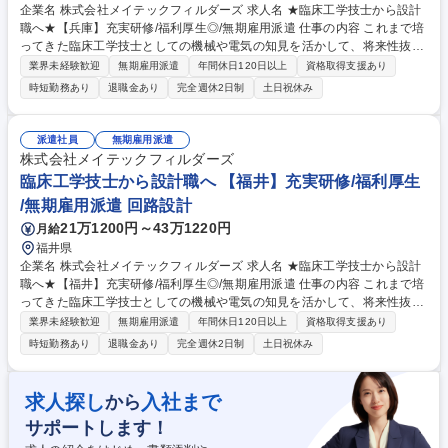
企業名 株式会社メイテックフィルダーズ 求人名 ★臨床工学技士から設計
職へ★【兵庫】充実研修/福利厚生◎/無期雇用派遣 仕事の内容 これまで培
ってきた臨床工学技士としての機械や電気の知見を活かして、将来性抜群
の設計職にキャリアチェンジしませんか？充実した研修で未経験からでも
業界未経験歓迎
無期雇用派遣
年間休日120日以上
資格取得支援あり
プロの設計者を目指せる環境があります。 研修にて一連の流れを学べるた
時短勤務あり
退職金あり
完全週休2日制
土日祝休み
め、着実に実務スキルを向上させつつカーボンニュートラル実現に向けた
開発など社会的意義の高い取り組みに貢献し、やりがいも感じられる環境
で将来の幅を広げることができます。エンジニアが多数活躍しており、業
派遣社員
無期雇用派遣
務負荷のコントロールもしやすいため、「キャリアも生活も大事にした
株式会社メイテックフィルダーズ
い」という方でもご活躍いただけます。 募集職種 ★臨床工学技士から設
臨床工学技士から設計職へ 【福井】充実研修/福利厚生
計職へ★【兵庫】充実研修/福利厚生◎/無期雇用派遣
/無期雇用派遣 回路設計
21万1200円～43万1220円
月給
福井県
企業名 株式会社メイテックフィルダーズ 求人名 ★臨床工学技士から設計
職へ★【福井】充実研修/福利厚生◎/無期雇用派遣 仕事の内容 これまで培
ってきた臨床工学技士としての機械や電気の知見を活かして、将来性抜群
の設計職にキャリアチェンジしませんか？充実した研修で未経験からでも
業界未経験歓迎
無期雇用派遣
年間休日120日以上
資格取得支援あり
プロの設計者を目指せる環境があります。 研修にて一連の流れを学べるた
時短勤務あり
退職金あり
完全週休2日制
土日祝休み
め、着実に実務スキルを向上させつつカーボンニュートラル実現に向けた
開発など社会的意義の高い取り組みに貢献し、やりがいも感じられる環境
で将来の幅を広げることができます。エンジニアが多数活躍しており、業
求人探し
入社まで
から
務負荷のコントロールもしやすいため、「キャリアも生活も大事にした
サポートします！
い」という方でもご活躍いただけます。 募集職種 ★臨床工学技士から設
計職へ★【福井】充実研修/福利厚生◎/無期雇用派遣