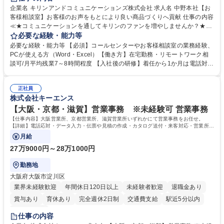
企業名 キリンアンドコミュニケーションズ株式会社 求人名 中野本社【お
客様相談室】お客様のお声をもとにより良い商品づくりへ貢献 仕事の内容
≪★コミュニケーションを通してキリンのファンを増やしませんか？★≫
お客様のお声をより良い商品づくりに活かしていく上で、窓口となるお客
必要な経験・能力等
様相談室でのお仕事です。 日々お客様からいただくキリングループへのご
必要な経験・能力等 【必須】コールセンターやお客様相談室の業務経験、
意見を、企業活動に活かしています。お客様からの声に迅速かつ誠意をも
PCが使える方（Word・Excel）【働き方】在宅勤務・リモートワーク相
って対応、情報提供するとともにグループ内活動に反映しています。 【具
談可/月平均残業7～8時間程度 【入社後の研修】着任から1か月は電話対応
体的には】電話応対、メール、お手紙対応、ご指摘品調査報告書作成、有
のOJTを中心に実施し、電話対応に慣れた段階でメール・手紙のOJTを実
人チャットボット対応など。 【1日の対応件数】■電話：月間一人当たり
施する予定です。独り立ち以降もしっかりフォローする体制を整えていま
平均100件前後■メール・手紙：同上40件前後 募集職種 中野本社【お客様
正社員
すのでご安心ください。 【当社について】キリングループの広報機能を担
株式会社キーエンス
相談室】お客様のお声をもとにより良い商品づくりへ貢献
う会社として、お客様との出会いを大切にし、磨き上げたホスピタリティ
を込めてコミュニケーションをとりながら広報関連業務を行っておりま
【大阪・京都・滋賀】営業事務 ※未経験可 営業事務
す。 学歴・資格 学歴：大学院 大学 高専 短大 専修学校 高校 語学力： 資
【仕事内容】大阪営業所、京都営業所、滋賀営業所いずれかにて営業事務をお任せ。
格：
【詳細】電話応対・データ入力・伝票や見積の作成・カタログ送付・来客対応・営業所内
で発生する事務業務や業務改善をお任せ。
月給
27万9000円～28万1000円
勤務地
大阪府大阪市淀川区
業界未経験歓迎
年間休日120日以上
未経験者歓迎
退職金あり
賞与あり
育休あり
完全週休2日制
交通費支給
駅近5分以内
土日祝休み
仕事の内容