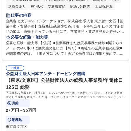
退職金あり
在宅OK
交通費支給
駅近5分以内
土日祝休み
仕事の内容
企業名 ヒガシマルインターナショナル株式会社 求人名 東京都中央区【営
業事務・貿易事務】食品商社/残業少なめ/リモート等相談可 仕事の内容 食
品の加工・販売を行っている当社にて、営業事務・貿易事務をお任せいた
します。営業社員のサポートポジションとして、受発注から海外工場との
必要な経験・能力等
調整まで幅広く対応し、当社事業の根幹を支えていただきます。 ■受発注
必要な経験・能力等 【必須】■営業事務または貿易事務の経験■英語での
業務、請求書発行 ■海外工場とのスケジュール調整 ■在庫管理 ■輸入書類
メールのやり取りに抵抗感の無い方 【尚可】■商社での営業事務の経験■
の確認・作成 ■配送手配 ■通関業者を通して行う輸出入業全般 ■倉庫との
通関業務の経験。 【働き方について】所定労働時間は7時間と短めで、残
倉入れ調整等 ※ゼネラリストとしてのキャリアアップを目指すことが可能
業も月平均20時間以下です。時差出勤制度や週1日のリモート勤務も相談
です。単に商品を販売するだけでなく原料の仕入れから販売までをトータ
可能で、ワークライフバランスを保ち長期就業しやすい環境です。 【当社
ルプロデュースしているため、商品に関わる全ての業務をサポート頂きま
正社員
の強み】1991年の設立以来、外食産業を中心としたお客様の多様なニー
公益財団法人日本アンチ・ドーピング機構
す。 募集職種 東京都中央区【営業事務・貿易事務】食品商社/残業少なめ/
ズに沿った冷凍水産物等の生産・輸入・販売を一貫して手掛けています。
リモート等相談可
自社工場と海外拠点の強固な連携によるワンストップサービスが最大の強
【東京/文京区】公益財団法人の総務人事業務/年間休日
みです。 学歴・資格 学歴：大学院 大学 語学力：英語 資格：
125日 総務
下記業務を部長1名、課長1名、メンバー2名で分担して遂行しています。 はじめは担当
者として業務を覚えていただき、ゆくゆくはリーダーやマネージャーポジションとして活
躍いただくことを期待しています。
月給
27万円～35万円
勤務地
東京都文京区