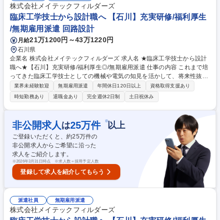
務負荷のコントロールもしやすいため、「キャリアも生活も大事にした
株式会社メイテックフィルダーズ
い」という方でもご活躍いただけます。 募集職種 ★臨床工学技士から設
臨床工学技士から設計職へ 【石川】充実研修/福利厚生
計職へ★【富山】充実研修/福利厚生◎/無期雇用派遣
/無期雇用派遣 回路設計
21万1200円～43万1220円
月給
石川県
企業名 株式会社メイテックフィルダーズ 求人名 ★臨床工学技士から設計
職へ★【石川】充実研修/福利厚生◎/無期雇用派遣 仕事の内容 これまで培
ってきた臨床工学技士としての機械や電気の知見を活かして、将来性抜群
の設計職にキャリアチェンジしませんか？充実した研修で未経験からでも
業界未経験歓迎
無期雇用派遣
年間休日120日以上
資格取得支援あり
プロの設計者を目指せる環境があります。 研修にて一連の流れを学べるた
時短勤務あり
退職金あり
完全週休2日制
土日祝休み
め、着実に実務スキルを向上させつつカーボンニュートラル実現に向けた
開発など社会的意義の高い取り組みに貢献し、やりがいも感じられる環境
で将来の幅を広げることができます。エンジニアが多数活躍しており、業
※
非公開求人
25
万件
は
以上
務負荷のコントロールもしやすいため、「キャリアも生活も大事にした
ご登録いただくと、約
25
万件の
い」という方でもご活躍いただけます。 募集職種 ★臨床工学技士から設
非公開求人からご希望に沿った
計職へ★【石川】充実研修/福利厚生◎/無期雇用派遣
求人をご紹介します。
※
2026年3月31日時点 ※求人数＝採用予定人数
登録して求人を紹介してもらう
派遣社員
無期雇用派遣
株式会社メイテックフィルダーズ