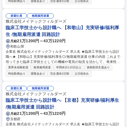
時短勤務あり
退職金あり
完全週休2日制
土日祝休み
ため、着実に実務スキルを向上させつつカーボンニュートラル実現に向け
た開発など社会的意義の高い取り組みに貢献し、やりがいも感じられる環
境で将来の幅を広げることができます。エンジニアが多数活躍しており、
派遣社員
無期雇用派遣
業務負荷のコントロールもしやすいため、「キャリアも生活も大事にした
株式会社メイテックフィルダーズ
い」という方でもご活躍いただけます。 募集職種 ★臨床工学技士から設
臨床工学技士から設計職へ 【和歌山】充実研修/福利厚
計職へ★【和歌山】充実研修/福利厚生◎/無期雇用派遣
生 /無期雇用派遣 回路設計
21万1200円～43万1220円
月給
和歌山県
企業名 株式会社メイテックフィルダーズ 求人名 ★臨床工学技士から設計
職へ★【和歌山】充実研修/福利厚生◎/無期雇用派遣 仕事の内容 これまで
培ってきた臨床工学技士としての機械や電気の知見を活かして、将来性抜
群の設計職にキャリアチェンジしませんか？充実した研修で未経験からで
業界未経験歓迎
無期雇用派遣
年間休日120日以上
資格取得支援あり
もプロの設計者を目指せる環境があります。 研修にて一連の流れを学べる
時短勤務あり
退職金あり
完全週休2日制
土日祝休み
ため、着実に実務スキルを向上させつつカーボンニュートラル実現に向け
た開発など社会的意義の高い取り組みに貢献し、やりがいも感じられる環
境で将来の幅を広げることができます。エンジニアが多数活躍しており、
派遣社員
無期雇用派遣
業務負荷のコントロールもしやすいため、「キャリアも生活も大事にした
株式会社メイテックフィルダーズ
い」という方でもご活躍いただけます。 募集職種 ★臨床工学技士から設
臨床工学技士から設計職へ 【京都】充実研修/福利厚生
計職へ★【和歌山】充実研修/福利厚生◎/無期雇用派遣
/無期雇用派遣 回路設計
21万1200円～43万1220円
月給
京都府
企業名 株式会社メイテックフィルダーズ 求人名 ★臨床工学技士から設計