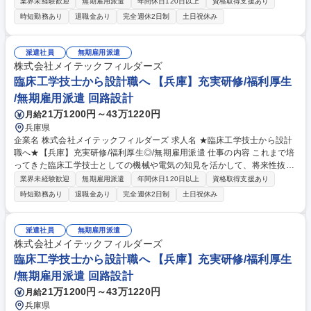
の設計職にキャリアチェンジしませんか？充実した研修で未経験からでも
業界未経験歓迎
無期雇用派遣
年間休日120日以上
資格取得支援あり
プロの設計者を目指せる環境があります。 研修にて一連の流れを学べるた
時短勤務あり
退職金あり
完全週休2日制
土日祝休み
め、着実に実務スキルを向上させつつカーボンニュートラル実現に向けた
開発など社会的意義の高い取り組みに貢献し、やりがいも感じられる環境
で将来の幅を広げることができます。エンジニアが多数活躍しており、業
派遣社員
無期雇用派遣
務負荷のコントロールもしやすいため、「キャリアも生活も大事にした
株式会社メイテックフィルダーズ
い」という方でもご活躍いただけます。 募集職種 ★臨床工学技士から設
臨床工学技士から設計職へ 【兵庫】充実研修/福利厚生
計職へ★【京都】充実研修/福利厚生◎/無期雇用派遣
/無期雇用派遣 回路設計
21万1200円～43万1220円
月給
兵庫県
企業名 株式会社メイテックフィルダーズ 求人名 ★臨床工学技士から設計
職へ★【兵庫】充実研修/福利厚生◎/無期雇用派遣 仕事の内容 これまで培
ってきた臨床工学技士としての機械や電気の知見を活かして、将来性抜群
の設計職にキャリアチェンジしませんか？充実した研修で未経験からでも
業界未経験歓迎
無期雇用派遣
年間休日120日以上
資格取得支援あり
プロの設計者を目指せる環境があります。 研修にて一連の流れを学べるた
時短勤務あり
退職金あり
完全週休2日制
土日祝休み
め、着実に実務スキルを向上させつつカーボンニュートラル実現に向けた
開発など社会的意義の高い取り組みに貢献し、やりがいも感じられる環境
で将来の幅を広げることができます。エンジニアが多数活躍しており、業
派遣社員
無期雇用派遣
務負荷のコントロールもしやすいため、「キャリアも生活も大事にした
株式会社メイテックフィルダーズ
い」という方でもご活躍いただけます。 募集職種 ★臨床工学技士から設
臨床工学技士から設計職へ 【兵庫】充実研修/福利厚生
計職へ★【兵庫】充実研修/福利厚生◎/無期雇用派遣
/無期雇用派遣 回路設計
21万1200円～43万1220円
月給
兵庫県