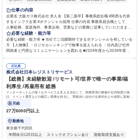
服装自由
第二新卒歓迎
寮・社宅あり
食事補助あり
仕事の内容
企業名 大阪ガス株式会社 求人名 【第二新卒】事務系総合職 #関西を代表
するインフラ企業 #ポテンシャル採用 仕事の内容 事務系総合職として、
人事総務、資源海外、事業企画、営業などの業務に従事していただきま
す。 【業務内容の一例】■所属事業部の勤労業務 ■海外に関係する各種業
必要な経験・能力等
務 ■営業部門の企画スタッフ、ルート営業 【キャリアパス】入社後の配属
必要な経験・能力等 ★当社でご活躍期待できるポテンシャルを有している
ポジションで一定期間ご活躍頂いた後、本人の適性及び将来のキャリアを
方 【人物像】・ロジカルシンキングで物事を捉えられる ・社内及び社外
鑑みてジョブローテーションを行います。 【育成】OJTでの現場育成や研
関係者と円滑なコミュニケーションを図れる ■2024年度から2026年度ま
修カリキュラムを通じて、Daigasグループの業務で必要となる知識につい
での3ヵ年を対象とする「Daigasグループ中期経営計画2026」を策定しま
て学んでいただきます。 募集職種 【第二新卒】事務系総合職 #関西を代
した。https://www.osakagas.co.jp/company/press/pr2024/1777576_564
表するインフラ企業 #ポテンシャル採用
正社員
72.html ■エネルギーセキュリティの不安定化や気候変動による自然災害の
株式会社日本レジストリサービス
甚大化など、これまで以上に社会課題解決の重要性が高まっています。
「未来の日常」の創造に向けて持続可能な社会の実現に貢献してまいりま
【総務】未経験歓迎 /リモート可/世界で唯一の事業/福
す。 学歴・資格 学歴：大学院 大学 語学力： 資格：
利厚生 /再雇用有 総務
インターネット上の様々なサービスを支える当社にて、執務環境の整備や社内制度の検
討、イベント運営などの幅広い業務を担当し、間接的に会社の生産性向上や成長に貢献し
ている部署です。
月給
27万6000円以上
勤務地
東京都千代田区
年間休日120日以上
ストックオプションあり
資格取得支援あり