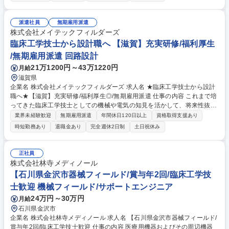
め、着実に実務スキルを向上させつつカーボンニュートラル実現に向けた
開発など社会的意義の高い取り組みに貢献し、やりがいも感じられる環境
で将来の幅を広げることができます。エンジニアが多数活躍しており、業
派遣社員
無期雇用派遣
務負荷のコントロールもしやすいため、「キャリアも生活も大事にした
株式会社メイテックフィルダーズ
い」という方でもご活躍いただけます。 募集職種 ★臨床工学技士から設
臨床工学技士から設計職へ 【滋賀】充実研修/福利厚生
計職へ★【滋賀】充実研修/福利厚生◎/無期雇用派遣
/無期雇用派遣 回路設計
21万1200円～43万1220円
月給
滋賀県
企業名 株式会社メイテックフィルダーズ 求人名 ★臨床工学技士から設計
職へ★【滋賀】充実研修/福利厚生◎/無期雇用派遣 仕事の内容 これまで培
ってきた臨床工学技士としての機械や電気の知見を活かして、将来性抜群
の設計職にキャリアチェンジしませんか？充実した研修で未経験からでも
業界未経験歓迎
無期雇用派遣
年間休日120日以上
資格取得支援あり
プロの設計者を目指せる環境があります。 研修にて一連の流れを学べるた
時短勤務あり
退職金あり
完全週休2日制
土日祝休み
め、着実に実務スキルを向上させつつカーボンニュートラル実現に向けた
開発など社会的意義の高い取り組みに貢献し、やりがいも感じられる環境
で将来の幅を広げることができます。エンジニアが多数活躍しており、業
正社員
務負荷のコントロールもしやすいため、「キャリアも生活も大事にした
株式会社林寺メディノール
い」という方でもご活躍いただけます。 募集職種 ★臨床工学技士から設
【石川県金沢市器械フィールド/賞与年2回/臨床工学技
計職へ★【滋賀】充実研修/福利厚生◎/無期雇用派遣
士歓迎 機械フィールド/サポートエンジニア
24万円～30万円
月給
石川県金沢市
企業名 株式会社林寺メディノール 求人名 【石川県金沢市器械フィールド/
賞与年2回/臨床工学技士歓迎 仕事の内容 医療用機器およびその周辺機器