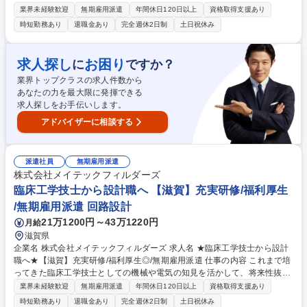
の設計職にキャリアチェンジしませんか？充実した研修で未経験からでも
業界未経験歓迎
無期雇用派遣
年間休日120日以上
資格取得支援あり
プロの設計者を目指せる環境があります。 研修にて一連の流れを学べるた
時短勤務あり
退職金あり
完全週休2日制
土日祝休み
め、着実に実務スキルを向上させつつカーボンニュートラル実現に向けた
開発など社会的意義の高い取り組みに貢献し、やりがいも感じられる環境
で将来の幅を広げることができます。エンジニアが多数活躍しており、業
求人探し
お困り
に
ですか？
務負荷のコントロールもしやすいため、「キャリアも生活も大事にした
業界トップクラスの求人件数から
い」という方でもご活躍いただけます。 募集職種 ★臨床工学技士から設
あなたの力を最大限に発揮できる
計職へ★【奈良】充実研修/福利厚生◎/無期雇用派遣
求人探しをお手伝いします。
アドバイザーに相談する
派遣社員
無期雇用派遣
株式会社メイテックフィルダーズ
臨床工学技士から設計職へ 【滋賀】充実研修/福利厚生
/無期雇用派遣 回路設計
21万1200円～43万1220円
月給
滋賀県
企業名 株式会社メイテックフィルダーズ 求人名 ★臨床工学技士から設計
職へ★【滋賀】充実研修/福利厚生◎/無期雇用派遣 仕事の内容 これまで培
ってきた臨床工学技士としての機械や電気の知見を活かして、将来性抜群
の設計職にキャリアチェンジしませんか？充実した研修で未経験からでも
業界未経験歓迎
無期雇用派遣
年間休日120日以上
資格取得支援あり
プロの設計者を目指せる環境があります。 研修にて一連の流れを学べるた
時短勤務あり
退職金あり
完全週休2日制
土日祝休み