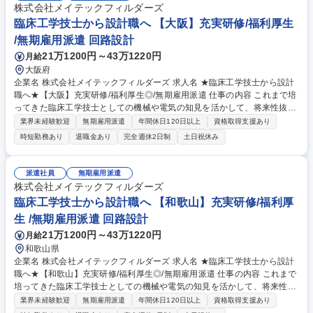
株式会社メイテックフィルダーズ
臨床工学技士から設計職へ 【大阪】充実研修/福利厚生
/無期雇用派遣 回路設計
21万1200円～43万1220円
月給
大阪府
企業名 株式会社メイテックフィルダーズ 求人名 ★臨床工学技士から設計
職へ★【大阪】充実研修/福利厚生◎/無期雇用派遣 仕事の内容 これまで培
ってきた臨床工学技士としての機械や電気の知見を活かして、将来性抜群
の設計職にキャリアチェンジしませんか？充実した研修で未経験からでも
業界未経験歓迎
無期雇用派遣
年間休日120日以上
資格取得支援あり
プロの設計者を目指せる環境があります。 研修にて一連の流れを学べるた
時短勤務あり
退職金あり
完全週休2日制
土日祝休み
め、着実に実務スキルを向上させつつカーボンニュートラル実現に向けた
開発など社会的意義の高い取り組みに貢献し、やりがいも感じられる環境
で将来の幅を広げることができます。エンジニアが多数活躍しており、業
派遣社員
無期雇用派遣
務負荷のコントロールもしやすいため、「キャリアも生活も大事にした
株式会社メイテックフィルダーズ
い」という方でもご活躍いただけます。 募集職種 ★臨床工学技士から設
臨床工学技士から設計職へ 【和歌山】充実研修/福利厚
計職へ★【大阪】充実研修/福利厚生◎/無期雇用派遣
生 /無期雇用派遣 回路設計
21万1200円～43万1220円
月給
和歌山県
企業名 株式会社メイテックフィルダーズ 求人名 ★臨床工学技士から設計
職へ★【和歌山】充実研修/福利厚生◎/無期雇用派遣 仕事の内容 これまで
培ってきた臨床工学技士としての機械や電気の知見を活かして、将来性抜
群の設計職にキャリアチェンジしませんか？充実した研修で未経験からで
業界未経験歓迎
無期雇用派遣
年間休日120日以上
資格取得支援あり
もプロの設計者を目指せる環境があります。 研修にて一連の流れを学べる