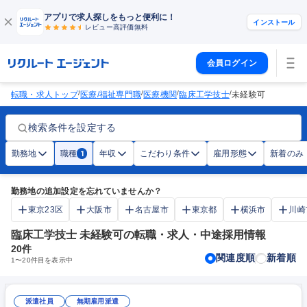
アプリで求人探しをもっと便利に！
インストール
レビュー高評価
無料
会員ログイン
/
/
/
/
転職・求人トップ
医療/福祉専門職
医療機関
臨床工学技士
未経験可
検索条件を設定する
勤務地
職種
年収
こだわり条件
雇用形態
新着のみ
1
勤務地の追加設定を忘れていませんか？
東京23区
大阪市
名古屋市
東京都
横浜市
川崎
臨床工学技士 未経験可の転職・求人・中途採用情報
20
件
関連度順
新着順
1
〜
20
件目を表示中
派遣社員
無期雇用派遣