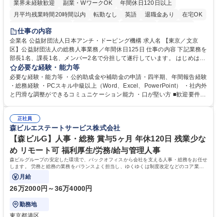
業界未経験歓迎
副業・WワークOK
年間休日120日以上
月平均残業時間20時間以内
転勤なし
英語
退職金あり
在宅OK
賞与あり
育休あり
完全週休2日制
交通費支給
土日祝休み
仕事の内容
食事補助あり
企業名 公益財団法人日本アンチ・ドーピング機構 求人名 【東京／文京
区】公益財団法人の総務人事業務／年間休日125日 仕事の内容 下記業務を
部長1名、課長1名、メンバー2名で分担して遂行しています。 はじめは担
当者として業務を覚えていただき、ゆくゆくはリーダーやマネージャーポ
必要な経験・能力等
ジションとして活躍いただくことを期待しています。 【総務・人事グルー
必要な経験・能力等 ・公的助成金や補助金の申請・四半期、年間報告経験
プの業務内容】 ・人事制度関連 ・採用活動 ・教育研修の企画、実行 ・勤
・総務経験 ・PCスキル中級以上（Word、Excel、PowerPoint） ・社内外
怠管理 ・官公庁への各種提出 ・法定の会議運営（評議員会、理事会） ・
と円滑な調整ができるコミュニケーション能力 ・口が堅い方 ■歓迎要件
コンプライアンス ・内部規程やルールの管理、整備、文書管理 ・契約関
・採用業務経験 ・英語に抵抗がない方 ・営業経験 学歴・資格 学歴：大学
連 ・衛生管理 ・防災関連・公的助成金の管理・オフィス、ファシリティ
院 大学 高専 短大 専修学校 高校 語学力： 資格：
管理 ・福利厚生関連 ・職員からの問合せ、相談対応 ・その他日常の総務
正社員
森ビルエステートサービス株式会社
業務全般 募集職種 【東京／文京区】公益財団法人の総務人事業務／年間
休日125日
【森ビルG】人事・総務 賞与5ヶ月 年休120日 残業少な
め リモート可 福利厚生/労務/給与管理人事
森ビルグループの安定した環境で、バックオフィスから会社を支える人事・総務をお任せ
します。 労務と総務の業務をバランスよく担当し、ゆくゆくは制度改定などのコア業務
にも挑戦できる、やりがいある環境です。
月給
26万2000円～36万4000円
勤務地
東京都港区