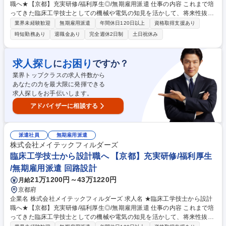
職へ★【京都】充実研修/福利厚生◎/無期雇用派遣 仕事の内容 これまで培
ってきた臨床工学技士としての機械や電気の知見を活かして、将来性抜群
の設計職にキャリアチェンジしませんか？充実した研修で未経験からでも
業界未経験歓迎
無期雇用派遣
年間休日120日以上
資格取得支援あり
プロの設計者を目指せる環境があります。 研修にて一連の流れを学べるた
時短勤務あり
退職金あり
完全週休2日制
土日祝休み
め、着実に実務スキルを向上させつつカーボンニュートラル実現に向けた
開発など社会的意義の高い取り組みに貢献し、やりがいも感じられる環境
で将来の幅を広げることができます。エンジニアが多数活躍しており、業
求人探し
お困り
に
ですか？
務負荷のコントロールもしやすいため、「キャリアも生活も大事にした
業界トップクラスの求人件数から
い」という方でもご活躍いただけます。 募集職種 ★臨床工学技士から設
あなたの力を最大限に発揮できる
計職へ★【京都】充実研修/福利厚生◎/無期雇用派遣
求人探しをお手伝いします。
アドバイザーに相談する
派遣社員
無期雇用派遣
株式会社メイテックフィルダーズ
臨床工学技士から設計職へ 【京都】充実研修/福利厚生
/無期雇用派遣 回路設計
21万1200円～43万1220円
月給
京都府
企業名 株式会社メイテックフィルダーズ 求人名 ★臨床工学技士から設計
職へ★【京都】充実研修/福利厚生◎/無期雇用派遣 仕事の内容 これまで培
ってきた臨床工学技士としての機械や電気の知見を活かして、将来性抜群