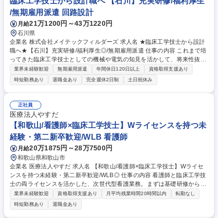
臨床工学技士から設計職へ 【石川】充実研修/福利厚生
/無期雇用派遣 回路設計
21万1200円～43万1220円
月給
石川県
企業名 株式会社メイテックフィルダーズ 求人名 ★臨床工学技士から設計
職へ★【石川】充実研修/福利厚生◎/無期雇用派遣 仕事の内容 これまで培
ってきた臨床工学技士としての機械や電気の知見を活かして、将来性抜群
の設計職にキャリアチェンジしませんか？充実した研修で未経験からでも
業界未経験歓迎
無期雇用派遣
年間休日120日以上
資格取得支援あり
プロの設計者を目指せる環境があります。 研修にて一連の流れを学べるた
時短勤務あり
退職金あり
完全週休2日制
土日祝休み
め、着実に実務スキルを向上させつつカーボンニュートラル実現に向けた
開発など社会的意義の高い取り組みに貢献し、やりがいも感じられる環境
で将来の幅を広げることができます。エンジニアが多数活躍しており、業
正社員
務負荷のコントロールもしやすいため、「キャリアも生活も大事にした
医療法人やすだ
い」という方でもご活躍いただけます。 募集職種 ★臨床工学技士から設
【和歌山/看護師×臨床工学技士】Wライセンスを持つ未
計職へ★【石川】充実研修/福利厚生◎/無期雇用派遣
経験・第二新卒歓迎/WLB 看護師
20万1875円～28万7500円
月給
和歌山県和歌山市
企業名 医療法人やすだ 求人名 【和歌山/看護師×臨床工学技士】Wライセ
ンスを持つ未経験・第二新卒歓迎/WLB◎ 仕事の内容 看護師と臨床工学技
士の両ライセンスを活かした、次世代型看護業務。まずは基礎研修からス
タートし、医療機器の操作と看護の実践をバランスよく身につけていただ
業界未経験歓迎
資格取得支援あり
月平均残業時間20時間以内
転勤なし
きます。 ■病棟・救急現場での看護業務（バイタルチェック、ケア全般）
時短勤務あり
退職金あり
■医療機器（呼吸器、輸液ポンプ等）の点検・操作の習得 ■【スペシャリ