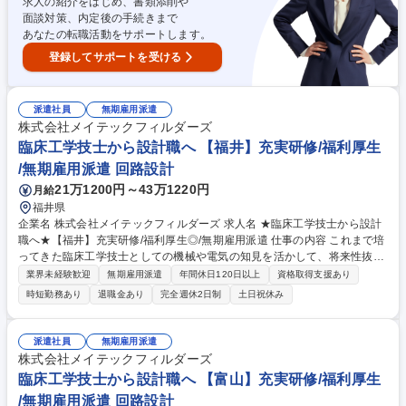
求人の紹介をはじめ、書類添削や
面談対策、内定後の手続きまで
あなたの転職活動をサポートします。
登録してサポートを受ける
派遣社員
無期雇用派遣
株式会社メイテックフィルダーズ
臨床工学技士から設計職へ 【福井】充実研修/福利厚生
/無期雇用派遣 回路設計
21万1200円～43万1220円
月給
福井県
企業名 株式会社メイテックフィルダーズ 求人名 ★臨床工学技士から設計
職へ★【福井】充実研修/福利厚生◎/無期雇用派遣 仕事の内容 これまで培
ってきた臨床工学技士としての機械や電気の知見を活かして、将来性抜群
の設計職にキャリアチェンジしませんか？充実した研修で未経験からでも
業界未経験歓迎
無期雇用派遣
年間休日120日以上
資格取得支援あり
プロの設計者を目指せる環境があります。 研修にて一連の流れを学べるた
時短勤務あり
退職金あり
完全週休2日制
土日祝休み
め、着実に実務スキルを向上させつつカーボンニュートラル実現に向けた
開発など社会的意義の高い取り組みに貢献し、やりがいも感じられる環境
で将来の幅を広げることができます。エンジニアが多数活躍しており、業
派遣社員
無期雇用派遣
務負荷のコントロールもしやすいため、「キャリアも生活も大事にした
株式会社メイテックフィルダーズ
い」という方でもご活躍いただけます。 募集職種 ★臨床工学技士から設
臨床工学技士から設計職へ 【富山】充実研修/福利厚生
計職へ★【福井】充実研修/福利厚生◎/無期雇用派遣
/無期雇用派遣 回路設計