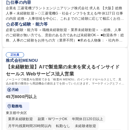
仕事の内容
駅近5分以内
土日祝休み
服装自由
寮・社宅あり
食事補助あり
企業名 三菱電機プラントエンジニアリング株式会社 求人名 【大阪】総務
人事＜未経験歓迎＞◇三菱電機G・社会インフラを支える/年休127日 仕事
の内容 総務・人事領域を中心に、これまでのご経験に応じて幅広くお任せ
します。 ＜具体的には＞ ・総務/人事労務（給与・社保・勤怠管理など）
必要な経験・能力等
・採用・教育研修 ・福利厚生運用 など ※基本的には事務所勤務ですが、
必要な経験・能力等 ＜職種未経験歓迎・業界未経験歓迎＞ ～総務、人事
採用や教育等の業務内容により、関西圏以外への日帰り・宿泊を伴う国内
のご経験が無い方でも、意欲のある方であれば未経験OK～ ■歓迎条件：総
出張もございます。 ※担当業務を持ちつつ、お互いに助け合いながら、総
務、人事のご経験をお持ちの方（業界不問） ■求める人物像：・社内外の
務部という組織として協力しながら進める体制です。 募集職種 【大阪】
関係各部門との調整を率先して行い、業務を円滑に遂行できる協調性やコ
総務人事＜未経験歓迎＞◇三菱電機G・社会インフラを支える/年休127日
ミュニケーション能力を持っている方 ・人事総務領域に興味がありゼネラ
正社員
リスト志向をお持ちの方 学歴・資格 学歴：大学院 大学 語学力： 資格：
株式会社MENOU
【未経験歓迎】AIで製造業の未来を変えるインサイド
セールス Webサービス法人営業
ノーコードで検査AIを開発できる「検査AI MENOU」のインサイドセールスとして、見
込み顧客の獲得から商談機会の創出までを担っていただきます。マーケティングとフィー
ルドセールスをつなぐ役割として、
月給
45万8000円以上
勤務地
東京都中央区
業界未経験歓迎
副業・WワークOK
年間休日120日以上
月平均残業時間20時間以内
転勤なし
未経験者歓迎