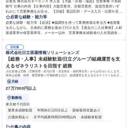
企業名 株式会社キーエンス 求人名 【大阪・京都・滋賀】営業事務 ※未経
験可 仕事の内容 【仕事内容】大阪営業所、京都営業所、滋賀営業所いず
れかにて営業事務をお任せ。 【詳細】電話応対・データ入力・伝票や見積
の作成・カタログ送付・来客対応・営業所内で発生する事務業務や業務改
必要な経験・能力等
善をお任せ。 【教育制度】ご入社後、育成担当とペアになりながらOJTに
必要な経験・能力等 【必須】■協調性を持って業務推進出来る方 ■改善案
て業務を覚えていただくことが可能です。業務システムがきちんと構築さ
を出しながら、主体的に業務を進めて行ける方 【過去のご入社事例】人材
れているため、スムーズに仕事に慣れることができる環境です。また、
派遣業界や保育業界等、メーカー以外、営業事務未経験者の入社実績有
「チームで成果を出す文化」があり、良いやり方を積極的に共有しながら
【当社の事務職について】単なる事務ではなく主体性を発揮したサポート
常に改善を目指す風土のため、安心して業務に取り組んでいただけます。
により、キーエンスの付加価値向上に貢献します。ベースの定型業務に加
募集職種 【大阪・京都・滋賀】営業事務 ※未経験可
正社員
えて、お客様や社員の状況に合わせ、能動的なサポート、改善の動きも期
株式会社日立医薬情報ソリューションズ
待され。組織を支えるスペシャリストとして、チームに貢献し、結果的に
社員から頼られる存在になることができます。平均19:30の退勤以降の業
【総務・人事】未経験歓迎/日立グループ/組織運営を支
務の持ち帰りも禁止されており、メリハリのある働き方となります。 学
えるゼネラリストを目指す 総務
歴・資格 学歴：大学院 大学 高専 短大 語学力： 資格：
入社直後は労務（労務管理・給与計算・安全衛生・福利厚生等）からお任せいたします。
将来は総務・採用・教育業務へ守備範囲を広げ、組織運営を支えるゼネラリストをめざせ
ます。
月給
27万7000円以上
勤務地
東京都千代田区
業界未経験歓迎
年間休日120日以上
資格取得支援あり
介護休暇あり
月平均残業時間20時間以内
未経験者歓迎
住宅手当あり
時短勤務あり
退職金あり
在宅OK
賞与あり
仕事の内容