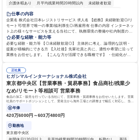
介護休暇あり
月平均残業時間20時間以内
未経験者歓迎
住宅手当あり
時短勤務あり
研修あり
在宅OK
賞与あり
仕事の内容
完全週休2日制
交通費支給
駅近5分以内
土日祝休み
服装自由
企業名 株式会社日本レジストリサービス 求人名 【総務】未経験歓迎◎/リ
モート可/世界で唯一の事業/福利厚生◎/再雇用有 仕事の内容 インターネッ
ト上の様々なサービスを支える当社にて、執務環境の整備や社内制度の検
討、イベント運営などの幅広い業務を担当し、間接的に会社の生産性向上
必要な経験・能力等
や成長に貢献している部署です。 会社の全メンバーが安心して長く成果を
必要な経験・能力等 【◎未経験歓迎◎】 主体的に考え、論理的な説明・
発揮できる環境を整えるために、毎日のメンテナンスや維持管理に加え、
提案が積極的にできる方 【入社後】先輩社員と共に、適性や希望に沿って
新たな施策検討を積極的に行っていただき、会社全体を巻き込み課題解決
業務をお任せします。 【こんな方が活躍できる職種です】 ・仕組化が好
を推進。 ・オフィス運営：執務環境の整備・物品管理・社内規定整備/改
き/得意・協働の姿勢を持っている・優先順位付け、マルチタスクが得意・
善・イベント企画/運営・非常時の対応 など、本人の希望や適性によって
様々な立場で物事を考えられる・定型業務だけでなく突発的な出来事にも
幅広い業務の体得が可能で、多様なキャリアパスを描くことも可能です。
正社員
対処できる・新しいことに興味関心がある 【魅力】■自己啓発支援：資格
ヒガシマルインターナショナル株式会社
募集職種 【総務】未経験歓迎◎/リモート可/世界で唯一の事業/福利厚生◎/
取得や通信教育など費用の80%（年間25万円まで）を補助 ■住宅手当：家
再雇用有
賃の50%（月額7万円まで）を補助 学歴・資格 学歴：大学院 大学 語学
東京都中央区【営業事務・貿易事務】食品商社/残業少
力： 資格：
なめ/リモート等相談可 営業事務
食品の加工・販売を行っている当社にて、営業事務・貿易事務をお任せいたします。営業
社員のサポートポジションとして、受発注から海外工場との調整まで幅広く対応し、当社
事業の根幹を支えていただきます。
年俸
420万6000円～603万4800円
勤務地
東京都中央区
年間休日120日以上
月平均残業時間20時間以内
転勤なし
英語