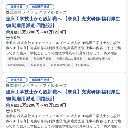
スト育成】教育委員会の「基礎習得コース」に沿って、看護技術と工学技
術を並行して学習。 ■多職種チーム（医師・CE・先輩看護師）との連携・
派遣社員
無期雇用派遣
コミュニケーション ※将来的には、機器に強い看護師、あるいは看護に強
株式会社メイテックフィルダーズ
いCEとして、院内の安全管理をリードする存在へと育成します。 募集職
臨床工学技士から設計職へ 【奈良】充実研修/福利厚生
種 【和歌山/看護師×臨床工学技士】Wライセンスを持つ未経験・第二新卒
/無期雇用派遣 回路設計
歓迎/WLB◎
21万1200円～43万1220円
月給
奈良県
企業名 株式会社メイテックフィルダーズ 求人名 ★臨床工学技士から設計
職へ★【奈良】充実研修/福利厚生◎/無期雇用派遣 仕事の内容 これまで培
ってきた臨床工学技士としての機械や電気の知見を活かして、将来性抜群
の設計職にキャリアチェンジしませんか？充実した研修で未経験からでも
業界未経験歓迎
無期雇用派遣
年間休日120日以上
資格取得支援あり
プロの設計者を目指せる環境があります。 研修にて一連の流れを学べるた
時短勤務あり
退職金あり
完全週休2日制
土日祝休み
め、着実に実務スキルを向上させつつカーボンニュートラル実現に向けた
開発など社会的意義の高い取り組みに貢献し、やりがいも感じられる環境
で将来の幅を広げることができます。エンジニアが多数活躍しており、業
派遣社員
無期雇用派遣
務負荷のコントロールもしやすいため、「キャリアも生活も大事にした
株式会社メイテックフィルダーズ
い」という方でもご活躍いただけます。 募集職種 ★臨床工学技士から設
臨床工学技士から設計職へ 【奈良】充実研修/福利厚生
計職へ★【奈良】充実研修/福利厚生◎/無期雇用派遣
/無期雇用派遣 回路設計
21万1200円～43万1220円
月給
奈良県
企業名 株式会社メイテックフィルダーズ 求人名 ★臨床工学技士から設計
職へ★【奈良】充実研修/福利厚生◎/無期雇用派遣 仕事の内容 これまで培
ってきた臨床工学技士としての機械や電気の知見を活かして、将来性抜群