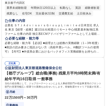
東京都千代田区
業界未経験歓迎
年間休日120日以上
転勤なし
英語
経験者歓迎
残業なし
在宅OK
完全週休2日制
交通費支給
土日祝休み
仕事の内容
企業名 ＳＴＪＡｄｖｉｓｏｒｓＧｒｏｕｐＬｉｍｉｔｅｄ日本支社 求人
名 東京【経理・総務】週1日出社程度のリモート中心/残業基本無/独立系
ファーム 仕事の内容 独立系ECMアドバイザリーファームとして上場前後
の資本市場戦略を設計する当社にて経理・総務をお任せします。基礎的な
必要な経験・能力等
バックオフィス業務からスタートし組織を支える専任担当として広く活躍
必要な経験・能力等 【必須】■経理または総務の実務経験（1～3年程度）
できる環境です。 ■日常経理、月次および年次決算サポート業務 ■本国
■英語の読み書きに抵抗がない方（高校卒業レベル。AI翻訳ツールの使用
（グローバル）との英文メール対応（AI翻訳ツール等を使用しての対応で
可）【尚可】■外資系企業におけるバックオフィス実務経験をお持ちの方
問題ございません） ■オフィス環境整備、郵便物の発送・受取等の総務業
【必須・尚可要件】簿記などの特別な資格や、TOEIC等のスコアは求めて
務全般 ■その他バックオフィス関連サポート ※ご経験に合わせて無理なく
おりません。日々の事務処理を丁寧かつ正確に行える方を歓迎します。
業務をお任せします。残業も基本的には発生せず、ご自身のペースで業務
正社員
【働き方について】現在は週4日程度の在宅勤務を実施しており、ワーク
公益財団法人東京都道路整備保全公社
を進めやすく定着率の高い環境です。 募集職種 東京【経理・総務】週1日
ライフバランスを重視する方に最適な環境です（フルリモートも面接で相
出社程度のリモート中心/残業基本無/独立系ファーム
談可）。【求める人物像】幅広いバックオフィス業務に柔軟に対応でき、
【都庁グループ】総合職(事務) 残業月平均9時間未満/有
社内外と円滑にコミュニケーションを取りながら業務を推進できる方 学
給年平均16日取得 一般事務
歴・資格 学歴：大学院 大学 高専 短大 専修学校 高校 語学力： 資格：
当社の総合職として、ジョブローテーションによる人事経理部門や収益事業等のフロント
部門の部署等幅広い部署での業務をお任せいたします。研修制度やキャリア支援が充実し
ております！ ※下記業務詳細
月給
22万1500円～30万円
勤務地