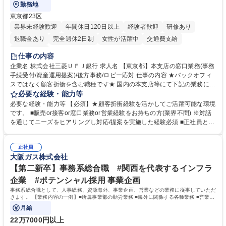
勤務地
東京都23区
業界未経験歓迎
年間休日120日以上
経験者歓迎
研修あり
退職金あり
完全週休2日制
女性が活躍中
交通費支給
土日祝休み
仕事の内容
企業名 株式会社三菱ＵＦＪ銀行 求人名 【東京都】本支店の窓口業務(事務
手続受付/資産運用提案)/後方事務/ロビー応対 仕事の内容 ★バックオフィ
スではなく顧客折衝を含む職種です★ 国内の本支店等にて下記の業務に従
事していただきます。 ■窓口/後方/ロビーにて事務手続等の受付・オペレ
必要な経験・能力等
ーション、お客様対応 ■窓口にて、ご来店された個人のお客様に対して金
必要な経験・能力等 【必須】★顧客折衝経験を活かしてご活躍可能な環境
融商品のご提案 ■効率的な事務運用の検討・構築等 ≪業務紹介：ご応募前
です。 ■販売or接客or窓口業務or営業経験をお持ちの方(業界不問) ※対話
に必ずご覧ください≫ ※記事 https://www.mysite.bk.mufg.jp/career/circle/
を通じてニーズをヒアリングし対応/提案を実施した経験必須 ■正社員とし
article17/ ※動画 https://youtu.be/H-S7HaJqqbg 募集職種 【東京都】本支
ての就業経験1年以上 【歓迎】■金融業界での就業経験■銀行での預金為替
店の窓口業務(事務手続受付/資産運用提案)/後方事務/ロビー応対
事務経験 ■金融商品の提案・販売経験 ≪魅力≫研修やOJT環境が整ってい
正社員
るので安心して入行いただけます。 幅広いキャリアの選択肢があり、公募
大阪ガス株式会社
や社内副業等を活用し、 一人ひとりが挑戦できるカルチャーが浸透してい
ます。 学歴・資格 学歴：大学院 大学 高専 短大 専修学校 高校 語学力：
【第二新卒】事務系総合職 #関西を代表するインフラ
資格：
企業 #ポテンシャル採用 事業企画
事務系総合職として、人事総務、資源海外、事業企画、営業などの業務に従事していただ
きます。 【業務内容の一例】■所属事業部の勤労業務 ■海外に関係する各種業務 ■営業部
門の企画スタッフ、ルート営業
月給
22万7000円以上