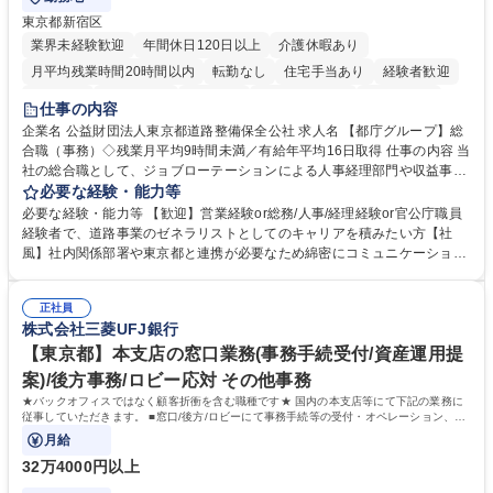
東京都新宿区
業界未経験歓迎
年間休日120日以上
介護休暇あり
月平均残業時間20時間以内
転勤なし
住宅手当あり
経験者歓迎
研修あり
退職金あり
賞与あり
完全週休2日制
交通費支給
仕事の内容
駅近5分以内
資格取得手当あり
食事補助あり
企業名 公益財団法人東京都道路整備保全公社 求人名 【都庁グループ】総
合職（事務）◇残業月平均9時間未満／有給年平均16日取得 仕事の内容 当
社の総合職として、ジョブローテーションによる人事経理部門や収益事業
等のフロント部門の部署等幅広い部署での業務をお任せいたします。研修
必要な経験・能力等
制度やキャリア支援が充実しております！ ※下記業務詳細 【業務詳細】■
必要な経験・能力等 【歓迎】営業経験or総務/人事/経理経験or官公庁職員
管理部門：広報、人事、経理など当公社の運営に係る管理業務 ■収益部
経験者で、道路事業のゼネラリストとしてのキャリアを積みたい方【社
門：駐車場の新規開拓、管理運営、新宿駅西口広場の「イベントコーナ
風】社内関係部署や東京都と連携が必要なため綿密にコミュニケーション
ー」などの管理運営 ■道路部門：整備の急がれる骨格幹線道路や木造住宅
を図っています。 【業務の魅力】■幅広く携われる：総合職（事務）で
密集地域の特定整備路線の用地取得、道路に関する普及啓発事業、都内の
は、駐車場の管理運営や道路用地の取得、公益財団法人の中枢を担う管理
道路施設や道路工事現場の見学ツアー事業 ※入社後は上記いずれかの部門
正社員
部門など多岐に渡る業務を経験できます。 ■様々なプロジェクト：駐車場
株式会社三菱UFJ銀行
へ配属。※業務内容変更の範囲：会社の定める業務 募集職種 【都庁グル
事業の他、新宿駅西口広場内に設置された照明を兼ねた広告「ブライトサ
ープ】総合職（事務）◇残業月平均9時間未満／有給年平均16日取得
イン」の管理運営を行うなど、事業収益を生み出す活動を積極的に行って
【東京都】本支店の窓口業務(事務手続受付/資産運用提
います。 学歴・資格 学歴：大学院 大学 高専 短大 専修学校 高校 語学力：
案)/後方事務/ロビー応対 その他事務
資格：
★バックオフィスではなく顧客折衝を含む職種です★ 国内の本支店等にて下記の業務に
従事していただきます。 ■窓口/後方/ロビーにて事務手続等の受付・オペレーション、お
客様対応
月給
32万4000円以上