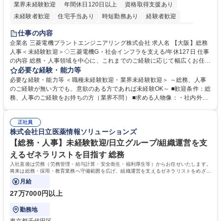
業界未経験歓迎
年間休日120日以上
資格取得支援あり
未経験者歓迎
住宅手当あり
時短勤務あり
経験者歓迎
退職金あり
在宅OK
賞与あり
完全週休2日制
交通費支給
仕事の内容
駅近5分以内
土日祝休み
服装自由
寮・社宅あり
食事補助あり
企業名 三菱電機プラントエンジニアリング株式会社 求人名 【大阪】総務
人事＜未経験歓迎＞◇三菱電機G・社会インフラを支える/年休127日 仕事
の内容 総務・人事領域を中心に、これまでのご経験に応じて幅広くお任せ
します。 ＜具体的には＞ ・総務/人事労務（給与・社保・勤怠管理など）
必要な経験・能力等
・採用・教育研修 ・福利厚生運用 など ※基本的には事務所勤務ですが、
必要な経験・能力等 ＜職種未経験歓迎・業界未経験歓迎＞ ～総務、人事
採用や教育等の業務内容により、関西圏以外への日帰り・宿泊を伴う国内
のご経験が無い方でも、意欲のある方であれば未経験OK～ ■歓迎条件：総
出張もございます。 ※担当業務を持ちつつ、お互いに助け合いながら、総
務、人事のご経験をお持ちの方（業界不問） ■求める人物像：・社内外の
務部という組織として協力しながら進める体制です。 募集職種 【大阪】
関係各部門との調整を率先して行い、業務を円滑に遂行できる協調性やコ
総務人事＜未経験歓迎＞◇三菱電機G・社会インフラを支える/年休127日
ミュニケーション能力を持っている方 ・人事総務領域に興味がありゼネラ
正社員
リスト志向をお持ちの方 学歴・資格 学歴：大学院 大学 語学力： 資格：
株式会社日立医薬情報ソリューションズ
【総務・人事】未経験歓迎/日立グループ/組織運営を支
えるゼネラリストを目指す 総務
入社直後は労務（労務管理・給与計算・安全衛生・福利厚生等）からお任せいたします。
将来は総務・採用・教育業務へ守備範囲を広げ、組織運営を支えるゼネラリストをめざせ
ます。
月給
27万7000円以上
勤務地