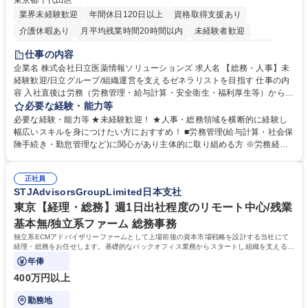
東京都千代田区
業界未経験歓迎
年間休日120日以上
資格取得支援あり
介護休暇あり
月平均残業時間20時間以内
未経験者歓迎
住宅手当あり
時短勤務あり
退職金あり
在宅OK
賞与あり
仕事の内容
育休あり
完全週休2日制
交通費支給
土日祝休み
寮・社宅あり
企業名 株式会社日立医薬情報ソリューションズ 求人名 【総務・人事】未
経験歓迎/日立グループ/組織運営を支えるゼネラリストを目指す 仕事の内
容 入社直後は労務（労務管理・給与計算・安全衛生・福利厚生等）からお
任せいたします。将来は総務・採用・教育業務へ守備範囲を広げ、組織運
必要な経験・能力等
営を支えるゼネラリストをめざせます。 ・初期業務：労働時間管理、給与
必要な経験・能力等 ★未経験歓迎！ ★人事・総務領域を横断的に経験し
計算、社会保険対応、福利厚生管理、安全衛生、健康経営推進等をお任せ
幅広いスキルを身につけたい方におすすめ！ ■労務管理(給与計算・社会保
します。ご経験に応じて、休職者管理など、幅広く経験を積んでいただき
険手続き・勤怠管理など)に関心があり主体的に取り組める方 ※労務経験
ます。 ・将来的な広がり：総務・採用・教育・税務対応・経営企画等。
者は早期にご活躍いただけます。 ■チームで仕事を推進できる方■将来は
★メンバーがマンツーマンで丁寧に教えるため、ご経験が浅くても安心！
マネジメント職として活躍したい 【尚可】■人事、労務、採用、教育業務
幅広く経験を積みたい意欲がある方に最適な環境です。 募集職種 【総
正社員
のご経験 ■労務管理（給与計算・社会保険手続き・勤怠管理など）の経験
STJAdvisorsGroupLimited日本支社
務・人事】未経験歓迎/日立グループ/組織運営を支えるゼネラリストを目
■衛生管理者の資格をお持ちの方 学歴・資格 学歴：大学院 大学 高専 短大
指す
専修学校 高校 語学力： 資格：
東京【経理・総務】週1日出社程度のリモート中心/残業
基本無/独立系ファーム 総務事務
独立系ECMアドバイザリーファームとして上場前後の資本市場戦略を設計する当社にて
経理・総務をお任せします。基礎的なバックオフィス業務からスタートし組織を支える専
任担当として広く活躍できる環境です。
年俸
400万円以上
勤務地