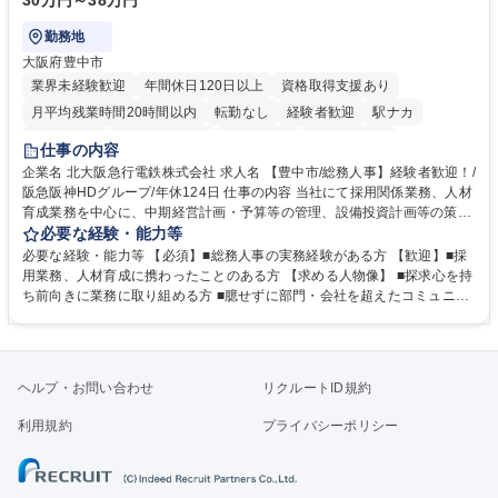
30万円～38万円
勤務地
大阪府豊中市
業界未経験歓迎
年間休日120日以上
資格取得支援あり
月平均残業時間20時間以内
転勤なし
経験者歓迎
駅ナカ
退職金あり
完全週休2日制
交通費支給
駅近5分以内
仕事の内容
土日祝休み
服装自由
昼食補助あり
食事補助あり
企業名 北大阪急行電鉄株式会社 求人名 【豊中市/総務人事】経験者歓迎！/
阪急阪神HDグループ/年休124日 仕事の内容 当社にて採用関係業務、人材
育成業務を中心に、中期経営計画・予算等の管理、設備投資計画等の策
定、さらに社内の重要会議の運営等、経営の根幹となる幅広い総務人事業
必要な経験・能力等
務全般を担当していただきます。 【主な業務内容】 ■採用関係業務および
必要な経験・能力等 【必須】■総務人事の実務経験がある方 【歓迎】■採
人材育成(社員研修)業務の推進 ■中期経営計画および予算等の管理 ■設備
用業務、人材育成に携わったことのある方 【求める人物像】 ■探求心を持
投資計画等の策定 ■社内の重要会議の運営 ■その他総務人事業務全般 【入
ち前向きに業務に取り組める方 ■臆せずに部門・会社を超えたコミュニケ
社後】入社後は採用や育成をメインに担当し将来的には経営根幹に関わる
ーションの取れる方 ■自分で考えて行動のできる方 ■第二の創業期を迎え
総務人事業務全般へ幅広く従事していただきます。 募集職種 【豊中市/総
る当社で組織の次代を担うネクスト人材として長期的に成長したい方 ■周
務人事】経験者歓迎！/阪急阪神HDグループ/年休124日
囲のメンバーと協調しつつ主体性を持って能動的に業務を推進できる方 学
歴・資格 学歴：大学院 大学 高専 短大 専修学校 高校 語学力： 資格：
ヘルプ・お問い合わせ
リクルートID規約
利用規約
プライバシーポリシー