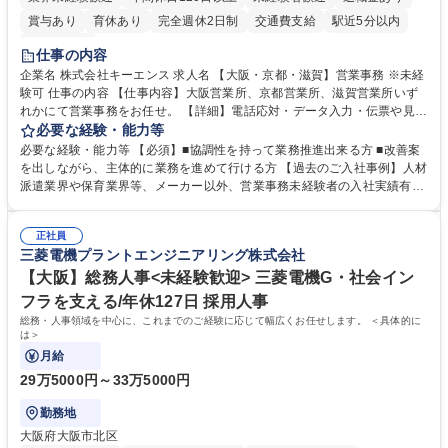
賞与あり
育休あり
完全週休2日制
交通費支給
駅近5分以内
土日祝休み
仕事の内容
企業名 株式会社キーエンス 求人名 【大阪・京都・滋賀】営業事務 ※未経
験可 仕事の内容 【仕事内容】大阪営業所、京都営業所、滋賀営業所いず
れかにて営業事務をお任せ。 【詳細】電話応対・データ入力・伝票や見積
の作成・カタログ送付・来客対応・営業所内で発生する事務業務や業務改
必要な経験・能力等
善をお任せ。 【教育制度】ご入社後、育成担当とペアになりながらOJTに
必要な経験・能力等 【必須】■協調性を持って業務推進出来る方 ■改善案
て業務を覚えていただくことが可能です。業務システムがきちんと構築さ
を出しながら、主体的に業務を進めて行ける方 【過去のご入社事例】人材
れているため、スムーズに仕事に慣れることができる環境です。また、
派遣業界や保育業界等、メーカー以外、営業事務未経験者の入社実績有
「チームで成果を出す文化」があり、良いやり方を積極的に共有しながら
【当社の事務職について】単なる事務ではなく主体性を発揮したサポート
常に改善を目指す風土のため、安心して業務に取り組んでいただけます。
により、キーエンスの付加価値向上に貢献します。ベースの定型業務に加
募集職種 【大阪・京都・滋賀】営業事務 ※未経験可
正社員
えて、お客様や社員の状況に合わせ、能動的なサポート、改善の動きも期
三菱電機プラントエンジニアリング株式会社
待され。組織を支えるスペシャリストとして、チームに貢献し、結果的に
社員から頼られる存在になることができます。平均19:30の退勤以降の業
【大阪】総務人事<未経験歓迎> 三菱電機G・社会イン
務の持ち帰りも禁止されており、メリハリのある働き方となります。 学
フラを支える/年休127日 採用人事
歴・資格 学歴：大学院 大学 高専 短大 語学力： 資格：
総務・人事領域を中心に、これまでのご経験に応じて幅広くお任せします。 ＜具体的に
は＞
月給
29万5000円～33万5000円
勤務地
大阪府大阪市北区