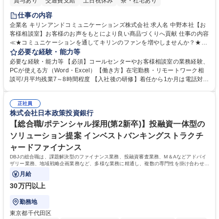
賞与あり
交通費支給
土日祝休み
寮・社宅あり
仕事の内容
企業名 キリンアンドコミュニケーションズ株式会社 求人名 中野本社【お
客様相談室】お客様のお声をもとにより良い商品づくりへ貢献 仕事の内容
≪★コミュニケーションを通してキリンのファンを増やしませんか？★≫
お客様のお声をより良い商品づくりに活かしていく上で、窓口となるお客
必要な経験・能力等
様相談室でのお仕事です。 日々お客様からいただくキリングループへのご
必要な経験・能力等 【必須】コールセンターやお客様相談室の業務経験、
意見を、企業活動に活かしています。お客様からの声に迅速かつ誠意をも
PCが使える方（Word・Excel）【働き方】在宅勤務・リモートワーク相
って対応、情報提供するとともにグループ内活動に反映しています。 【具
談可/月平均残業7～8時間程度 【入社後の研修】着任から1か月は電話対応
体的には】電話応対、メール、お手紙対応、ご指摘品調査報告書作成、有
のOJTを中心に実施し、電話対応に慣れた段階でメール・手紙のOJTを実
人チャットボット対応など。 【1日の対応件数】■電話：月間一人当たり
施する予定です。独り立ち以降もしっかりフォローする体制を整えていま
平均100件前後■メール・手紙：同上40件前後 募集職種 中野本社【お客様
正社員
すのでご安心ください。 【当社について】キリングループの広報機能を担
株式会社日本政策投資銀行
相談室】お客様のお声をもとにより良い商品づくりへ貢献
う会社として、お客様との出会いを大切にし、磨き上げたホスピタリティ
を込めてコミュニケーションをとりながら広報関連業務を行っておりま
【総合職/ポテンシャル採用(第2新卒)】投融資一体型の
す。 学歴・資格 学歴：大学院 大学 高専 短大 専修学校 高校 語学力： 資
ソリューション提案 インベストバンキングストラクチ
格：
ャードファイナンス
DBJの総合職は、課題解決型のファイナンス業務、投融資審査業務、M＆Aなどアドバイ
ザリー業務、地域戦略企画業務など、多様な業務に精通し、複数の専門性を掛け合わせて
広く社会に貢献していく職種です。
月給
30万円以上
勤務地
東京都千代田区