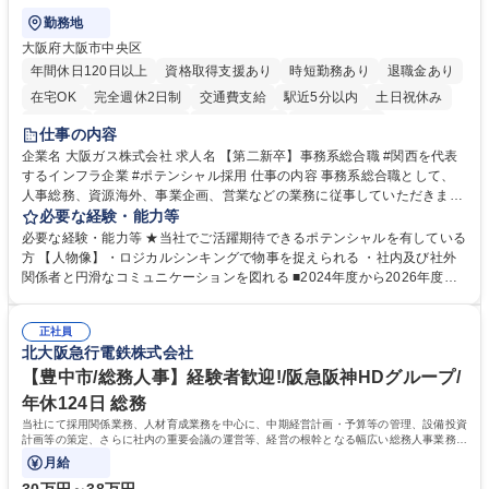
勤務地
大阪府大阪市中央区
年間休日120日以上
資格取得支援あり
時短勤務あり
退職金あり
在宅OK
完全週休2日制
交通費支給
駅近5分以内
土日祝休み
服装自由
第二新卒歓迎
寮・社宅あり
食事補助あり
仕事の内容
企業名 大阪ガス株式会社 求人名 【第二新卒】事務系総合職 #関西を代表
するインフラ企業 #ポテンシャル採用 仕事の内容 事務系総合職として、
人事総務、資源海外、事業企画、営業などの業務に従事していただきま
す。 【業務内容の一例】■所属事業部の勤労業務 ■海外に関係する各種業
必要な経験・能力等
務 ■営業部門の企画スタッフ、ルート営業 【キャリアパス】入社後の配属
必要な経験・能力等 ★当社でご活躍期待できるポテンシャルを有している
ポジションで一定期間ご活躍頂いた後、本人の適性及び将来のキャリアを
方 【人物像】・ロジカルシンキングで物事を捉えられる ・社内及び社外
鑑みてジョブローテーションを行います。 【育成】OJTでの現場育成や研
関係者と円滑なコミュニケーションを図れる ■2024年度から2026年度ま
修カリキュラムを通じて、Daigasグループの業務で必要となる知識につい
での3ヵ年を対象とする「Daigasグループ中期経営計画2026」を策定しま
て学んでいただきます。 募集職種 【第二新卒】事務系総合職 #関西を代
した。https://www.osakagas.co.jp/company/press/pr2024/1777576_564
表するインフラ企業 #ポテンシャル採用
正社員
72.html ■エネルギーセキュリティの不安定化や気候変動による自然災害の
北大阪急行電鉄株式会社
甚大化など、これまで以上に社会課題解決の重要性が高まっています。
「未来の日常」の創造に向けて持続可能な社会の実現に貢献してまいりま
【豊中市/総務人事】経験者歓迎!/阪急阪神HDグループ/
す。 学歴・資格 学歴：大学院 大学 語学力： 資格：
年休124日 総務
当社にて採用関係業務、人材育成業務を中心に、中期経営計画・予算等の管理、設備投資
計画等の策定、さらに社内の重要会議の運営等、経営の根幹となる幅広い総務人事業務全
般を担当していただきます。
月給