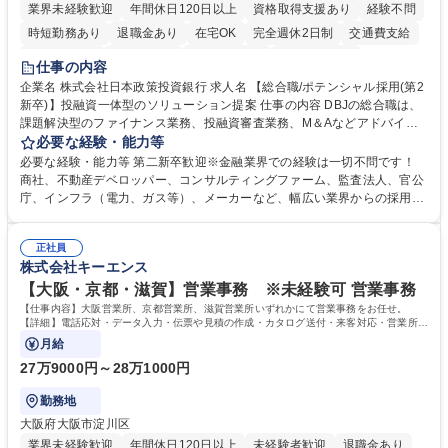
業界未経験歓迎
年間休日120日以上
資格取得支援あり
経験不問
時短勤務あり
退職金あり
在宅OK
完全週休2日制
交通費支給
駅近5分以内
土日祝休み
第二新卒歓迎
寮・社宅あり
仕事の内容
食事補助あり
託児所あり
企業名 株式会社日本政策投資銀行 求人名 【総合職/ポテンシャル採用(第2
新卒)】投融資一体型のソリューション提案 仕事の内容 DBJの総合職は、
課題解決型のファイナンス業務、投融資審査業務、M＆Aなどアドバイザ
リー業務、地域戦略企画業務など、多様な業務に精通し、複数の専門性を
必要な経験・能力等
掛け合わせて広く社会に貢献していく職種です。 入社後は、横断的なロー
必要な経験・能力等 第二新卒歓迎※金融業界での経験は一切不問です！
テーションを経て適性や専門性に応じたキャリアを形成していただきま
商社、不動産デベロッパー、コンサルティングファーム、監査法人、官公
す。総合職として入社いただき、下記いずれかの部門でご活躍いただきま
庁、インフラ（電力、ガス等）、メーカーなど、幅広い業界からの採用実
す。※未経験の方に関しては、入行後3ヶ月間の金融の実務を学んでいた
績があります。 ＜求める人物像＞DBJでは、強い社会的使命感をもち、今
だく研修を準備しております。 ・法人RM業務・金融機能業務・コーポレ
後の日本のあり方を俯瞰する総合性と、金融分野のフロンティアを切り拓
ート・ナレッジ業務 ※それぞれの業務内容に関しては、別途その他労働条
正社員
く高い志を併せもった人材を求めています。ポテンシャル採用（第2新
株式会社キーエンス
件備考欄に記載 募集職種 【総合職/ポテンシャル採用(第2新卒)】投融資一
卒）では、金融業界での経験や知識を問いません。新たな時代を見据え
体型のソリューション提案
て、複雑化する社会課題の解決に向けて先鞭をつける役割を担いたい、と
【大阪・京都・滋賀】営業事務 ※未経験可 営業事務
いう気概をお持ちの方を心待ちにしています。 学歴・資格 学歴：大学院
【仕事内容】大阪営業所、京都営業所、滋賀営業所いずれかにて営業事務をお任せ。
大学 語学力： 資格：
【詳細】電話応対・データ入力・伝票や見積の作成・カタログ送付・来客対応・営業所内
で発生する事務業務や業務改善をお任せ。
月給
27万9000円～28万1000円
勤務地
大阪府大阪市淀川区
業界未経験歓迎
年間休日120日以上
未経験者歓迎
退職金あり