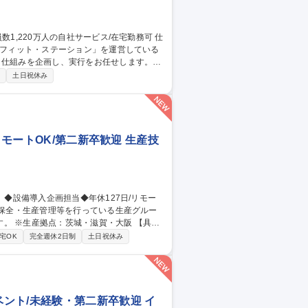
ネフィット・ステーション」を運営している
・仕組みを企画し、実行をお任せします。
画・人員管理の高度化、モニタリング■人事
制
土日祝休み
則等の各人事労務規程の改定、運用管理■人
・リスク対応※ご経験が少ない場合は育成し
お任せ。 募集職種 【人事制
リモートOK/第二新卒歓迎 生産技
※生産拠点：茨城・滋賀・大阪 【具体
省人設備などの検討・紹介・導入／新設備
宅OK
完全週休2日制
土日祝休み
川駅/生産技術】
ント/未経験・第二新卒歓迎 イ