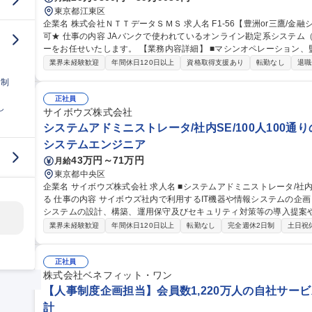
東京都江東区
企業名 株式会社ＮＴＴデータＳＭＳ 求人名 F1-56【豊洲or三鷹/金融システムの運用管理】★26歳以下限定未経験
可★ 仕事の内容 JAバンクで使われているオンライン勘定系システム（金融勘定システム）の運用管理オペレータ
ーをお任せいたします。 【業務内容詳細】 ■マシンオペレーション、監視、インシデント対応 ■システム開発に伴
う運用受け入れ推進 ■改善活動、各種報告書作成 【業務の魅力】 IT
業界未経験歓迎
年間休日120日以上
資格取得支援あり
転勤なし
退職
を担当することができます。 募集職種 F1-56【豊洲
日制
正社員
し
サイボウズ株式会社
システムアドミニストレータ/社内SE/100人100通
システムエンジニア
43万円～71万円
月給
東京都中央区
企業名 サイボウズ株式会社 求人名 ■システムアドミニストレータ/社内SE/100人100通りのマッチングをITで支え
る 仕事の内容 サイボウズ社内で利用するIT機器や情報システムの企画・設計・調達・運用を担っています。情報
システムの設計、構築、運用保守及びセキュリティ対策等の導入提案
【業務内容】■サイボウズの働き方を支えるITシステムの設計/構築/運用保守■
業界未経験歓迎
年間休日120日以上
転勤なし
完全週休2日制
土日祝
用保守■社内用オンプレミスサーバーの設計・運用保守■拠点の構築・
※当社の企業理念を実現するための社内環境づくり、つまり「チームワ
でも、どこでも、誰とでも、最高の仕事ができるITを提供する」をミッションとしていま
正社員
ドミニストレータ/社内SE/100人100通りのマッチングをITで支える
株式会社ベネフィット・ワン
【人事制度企画担当】会員数1,220万人の自社サービ
計