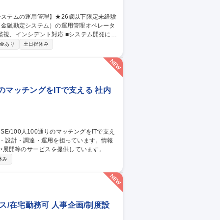
ILに基づいた大規模金融システムの運用業務
金あり
土日祝休み
or三鷹/金融システムの運用管理】★26歳以下限定未経験可★
りのマッチングをITで支える 社内
や展開等のサービスを提供しています。
社内用IaaS/SaaS/Idpの設計/構築/運
休み
増床に伴うIT設備の設計、構築、運用保守
ークあふれる“会社”を創る」ために「いつ
す 募集職種 ■システムア
ス/在宅勤務可 人事企画/制度設