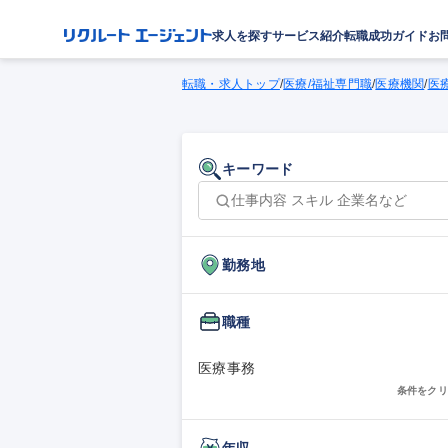
求人を探す
サービス紹介
転職成功ガイド
お
転職・求人トップ
/
医療/福祉専門職
/
医療機関
/
医
キーワード
勤務地
職種
医療事務
条件をクリ
年収