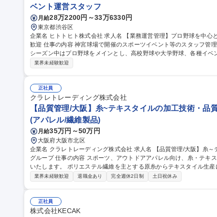
ベント運営スタッフ
28万2200円～33万6330円
月給
東京都渋谷区
企業名 ヒトトヒト株式会社 求人名 【業務運営管理】プロ野球を中心としたスポーツイベント/未経験・第二新卒
歓迎 仕事の内容 神宮球場で開催のスポーツイベント等のスタッフ管理、運営業務全般をおご担当いただきます。
シーズン中はプロ野球をメインとし、高校野球や大学野球、各種イベントの運営
務】 ・各担当エリアのマネジメント（スタッフ・整備・物販・イベン
業界未経験歓迎
し ・アルバイトスタッフでの対応が難しい案件の2次対応 ★面倒見
験の方も安心です！ 募集職種 【業務運営管理】プロ野球を
正社員
クラレトレーディング株式会社
【品質管理/大阪】糸~テキスタイルの加工技術・品質
(アパレル/繊維製品)
35万円～50万円
月給
大阪府大阪市北区
企業名 クラレトレーディング株式会社 求人名 【品質管理/大阪】糸～テキスタイルの加工技術・品質管理/クラレ
グループ 仕事の内容 スポーツ、アウトドアアパレル向け、糸・テキスタイルの加工技術・品質管理業務をお任せ
いたします。 ポリエステル繊維を主とする原糸からテキスタイル生産において、フィラメント原糸、仮撚り、紡
績、織、編、染などの協力外注工場と連携し、加工技術対応や品質管理に
業界未経験歓迎
退職金あり
完全週休2日制
土日祝休み
外も可能性はあり。 ■アイテム：Tシャツ、インナーやアウター、ボ
ン。 募集職種 【品質管理/大阪】糸～テキスタイルの加工技術・品質
正社員
株式会社KECAK