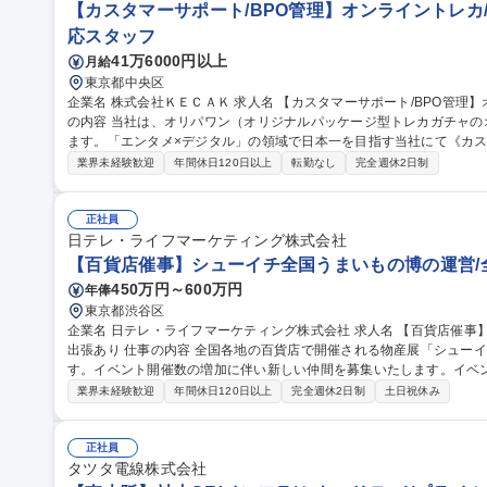
【カスタマーサポート/BPO管理】オンライントレカ/
応スタッフ
41万6000円以上
月給
東京都中央区
企業名 株式会社ＫＥＣＡＫ 求人名 【カスタマーサポート/BPO管理】オンライントレカ/エンタメ/急成長中★ 仕事
の内容 当社は、オリパワン（オリジナルパッケージ型トレカガチャ
ます。「エンタメ×デジタル」の領域で日本一を目指す当社にて《カス
社内CSチームの一員としてBPO（外部委託先）の管理・育成をご担
業界未経験歓迎
年間休日120日以上
転勤なし
完全週休2日制
ス品質向上を担います。 【具体的には】■BPO先との定期連携・情報
新 ■対応品質モニタリング・SLA/KPI管理 ■トレーニング実施・フ
の仕組み化に挑戦でき、ユーザーの熱量を直に感じながら体験価値向上に貢献できます。
正社員
サポート/BPO管理】オンライントレカ/エンタメ/急成長中★
日テレ・ライフマーケティング株式会社
【百貨店催事】シューイチ全国うまいもの博の運営/
450万円～600万円
年俸
東京都渋谷区
企業名 日テレ・ライフマーケティング株式会社 求人名 【百貨店催事】シューイチ全国うまいもの博の運営/全国
出張あり 仕事の内容 全国各地の百貨店で開催される物産展「シューイチ全国うまいもの博」を担当いただきま
す。イベント開催数の増加に伴い新しい仲間を募集いたします。イベ
わっていただきます ■「シューイチ全国うまいもの博」の運営 ※メイン業務 1.イベントへの出店社誘致および管
業界未経験歓迎
年間休日120日以上
完全週休2日制
土日祝休み
理業務 2.イベントスペースの運営会社等に対する実務交渉及びイベン
ント実施場所での運営サポート業務 ※宿泊を伴う国内出張があります。 ■出店運営事務 募
シューイチ全国うまいもの博の運営/全国出張あり
正社員
タツタ電線株式会社