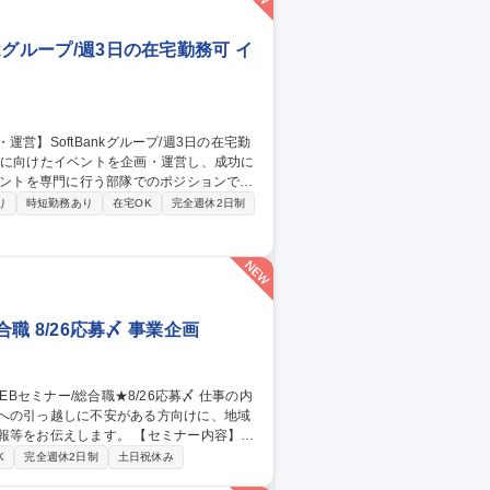
kグループ/週3日の在宅勤務可 イ
と体験を届けるため、組織体制の強化に向
り
時短勤務あり
在宅OK
完全週休2日制
ポート、VIPイベントの進行管理、イベント
合職 8/26応募〆 事業企画
県への引っ越しに不安がある方向けに、地域
ます。 【セミナー内容】■
どの地域に住んでどのような生活をしてい
K
完全週休2日制
土日祝休み
手当制度、引っ越し代補助等、手厚い福利