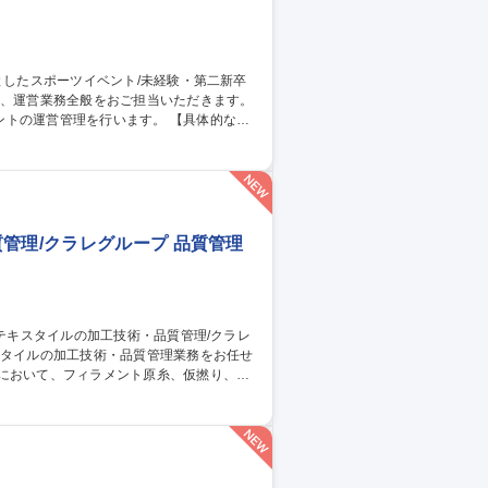
管理を行います。 【具体的な業
ト） ・アルバイトの手配、現場での指示だ
の良い先輩と一緒に仕事をしますので、未経
中心としたスポーツイベント/未経験・第二新卒歓迎
管理/クラレグループ 品質管理
従事。 ■出張：主に国内 3回前後/月。海
トムス等。スポーツ系の生地の生産がメイ
管理/クラレグループ