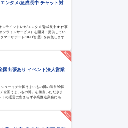
エンタメ/急成長中 チャット対
のオンラインサービス）を開発・提供してい
タマーサポート/BPO管理》を募集します！
当。品質管理や教育、社内連携を通じサービ
同期 ■業務マニュアル・対応フロー共有・更
ィードバック 【仕事の魅力】急成長組織でCS
 募集職種 【カスタマー
全国出張あり イベント法人営業
ントの運営に留まらず事業推進業務にも携
ト実施の機会を獲得するための業務 3.イベ
集職種 【百貨店催事】