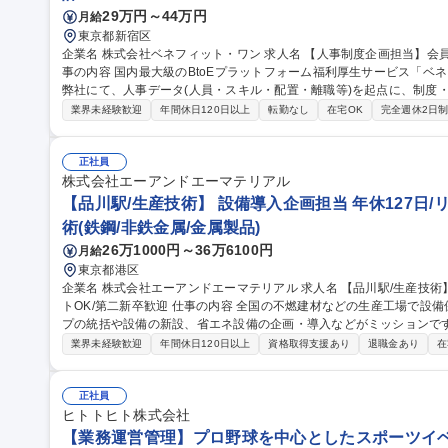
29万円～44万円
月給
東京都新宿区
企業名 株式会社ベネフィット・ワン 求人名 【人事制度企画担当】会員数1,220万人の自社サービス/在宅勤務可 仕
事の内容 国内最大級のBtoEプラットフォーム福利厚生サービス「ベ
弊社にて、人事データ(人員・スキル・配置・離職等)を起点に、制度
【詳細】■人事制度(等級・評価・報酬等)の企画・改定・運用■要員計
業界未経験歓迎
年間休日120日以上
転勤なし
在宅OK
完全週休2日
データの集約・可視化を起点としたデータドリブンHRの推進■就業規
事発令・データ管理■人事システム運用改善■雇用契約管理■労務相談
ていきますのでご安心ください※経験に応じ給与や勤怠、福利厚生制度の運用実務も
正社員
度企画担当】会員数1,220万人の自社サービス/在宅勤務可
株式会社エーアンドエーマテリアル
【品川駅/生産技術】 設備導入企画担当 年休127日/
術(鉄鋼/非鉄金属/金属製品)
26万1000円～36万6100円
月給
東京都港区
企業名 株式会社エーアンドエーマテリアル 求人名 【品川駅/生産技術】◆設備導入企画担当◆年休127日/リモー
トOK/第二新卒歓迎 仕事の内容 全国の不燃建材などの生産工場で設備保全・生産管理等を行っている生産グルー
プの統括や設備の新設、省エネ設備の企画・導入などがミッションです。 
的には】工事や設備リニューアルの審査・稟議対応／新しい省エネ・
業界未経験歓迎
年間休日120日以上
資格取得支援あり
退職金あり
在
の全国展開業務 【入社後】まずは工場の状況把握、設備確認、G会社の担当者との連携をしやすくするために先
輩に同行し、全国の工場を訪問します。 ＜業務の変更範囲：当社の定める業務＞ 募集職種 【品
◆設備導入企画担当◆年休127日/リモートOK/第二新卒歓迎
正社員
ヒトトヒト株式会社
【業務運営管理】プロ野球を中心としたスポーツイベ