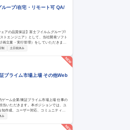
配など
ープ/在宅・リモート可 QA/
計画立案・実行管理）をしていただきま
日制
土日祝休み
※富士フイルムが製品全
の責任を担っています。 募集職種
モート可
証プライム市場上場 その他Web
ご担当いただきます。本ポジションでは、ユ
告知作成、ユーザー対応、コミュニティ運
休み
との継続的な関係構築およびサービス品質