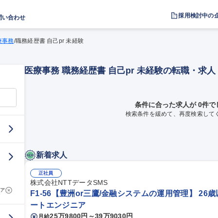
採用検討中の
問い合わせ
療事務
/
職務経歴書 自己pr 未経験
医療事務 職務経歴書 自己pr 未経験の転職・求
条件に合った求人が 0件で
検索条件を緩めて、再度検索して
新着求人
正社員
株式会社NTTデータSMS
ア
F1-56【豊洲or三鷹/金融システムの運用管理】 26
ートエンジニア
25万9800円～39万9030円
月給