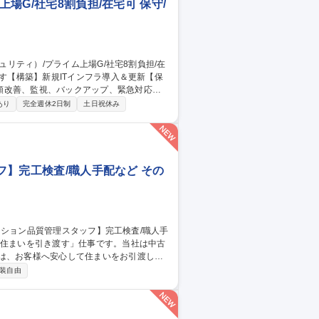
場G/社宅8割負担/在宅可 保守/
順改善、監視、バックアップ、緊急対応、
あり
完全週休2日制
土日祝休み
 ・ISMS(ISO/IEC 27001)・BC
納品対応、営業・技術担当とのやりとり等） ・新
理と説明、成果物のレビュー） 募集職
8割負担/在宅可
ッフ】完工検査/職人手配など その
のは、お客様へ安心して住まいをお引渡しす
装自由
の品質チェック■是正箇所の確認・写真撮影
■近隣へのご挨拶■キーボックスの回収など
真管理が可能です。 募集職種 【年