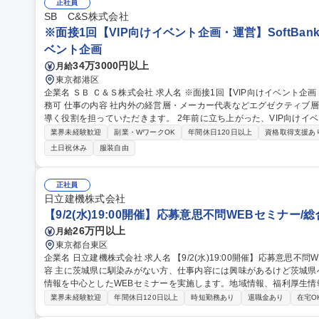
場
正社員
SB C&S株式会社
※面接1回【VIP向けイベント企画・運営】SoftBan
ベント企画
34万3000円以上
月給
東京都港区
企業名 ＳＢ Ｃ＆Ｓ株式会社 求人名 ※面接1回【VIP向けイベント企画・運営】SoftBankグループ/週3日の在宅勤
務可 仕事の内容 社内外の経営層・メーカー代表などエグゼクティブ層に向けたイベントを企画・運営し、成功に
導く役割を担っていただきます。 2年前に立ち上がった、VIP向けイベントを専門に行う部隊でのポジションで
す。イベント開催回数も年々増加傾向にあり、より多くの方々に感動
業界未経験歓迎
副業・WワークOK
年間休日120日以上
資格取得支援あ
けた採用となります。 【詳細】社内外の各種イベントの企画・運営サ
土日祝休み
服装自由
当日の運営・調整、関係各所とのコミュニケーション等 募集職種 ※面接1回【VIP向けイベント企画・運営】Soft
Bankグループ/週3日の在宅勤務可
正社員
日立建機株式会社
【9/2(水)19:00開催】応募意思不問WEBセミナー/総
26万円以上
月給
東京都台東区
企業名 日立建機株式会社 求人名 【9/2(水)19:00開催】応募意思不問WEBセミナー/総合職★8/26応募〆 仕事の内
容 主に茨城県に馴染みがない方、仕事内容には興味があるけど茨城
情報を中心としたWEBセミナーを実施します。地域情報、福利厚生情報等をお伝えし
地域説明、周辺施設情報を中心にお伝えし、住宅相場や実際に社員が
業界未経験歓迎
年間休日120日以上
時短勤務あり
退職金あり
在宅O
るのかについてもお伝えします。日立建機には借上げ部屋制度、住宅