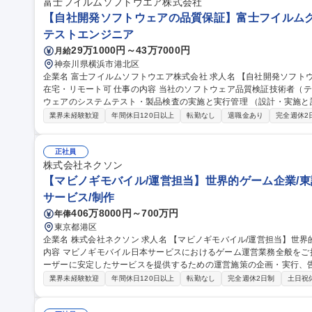
収450万～550万/リノベーション品質管理スタッフ】完工検査/職人手
富士フイルムソフトウエア株式会社
【自社開発ソフトウェアの品質保証】富士フイルムグル
テストエンジニア
29万1000円～43万7000円
月給
神奈川県横浜市港北区
企業名 富士フイルムソフトウエア株式会社 求人名 【自社開発ソフトウェアの品質保証】富士フイルムグループ/
在宅・リモート可 仕事の内容 当社のソフトウェア品質検証技術者（テストエンジニア）として、当社開発ソフト
ウェアのシステムテスト・製品検査の実施と実行管理 （設計・実施と
す。 【業務詳細】品質・効率（ex. テスト自動化）の向上や、今後のCloud/AI/IoT/DevOps時代のテスト・品質保
業界未経験歓迎
年間休日120日以上
転勤なし
退職金あり
完全週休2
証に向けて、最新の技術を取り入れることに積極的にチャレンジする人を期待します。 
体の品質保証を担っているのに対し、弊社ではソフトウェア部分の品質保証
【自社開発ソフトウェアの品質保証】富士フイルムグループ/在宅・リ
正社員
株式会社ネクソン
【マビノギモバイル/運営担当】世界的ゲーム企業/東
サービス/制作
406万8000円～700万円
年俸
東京都港区
企業名 株式会社ネクソン 求人名 【マビノギモバイル/運営担当】世界的ゲーム企業/東証プライム市場上場 仕事の
内容 マビノギモバイル日本サービスにおけるゲーム運営業務全般を
ーザーに安定したサービスを提供するための運営施策の企画・実行、
営 など、Liveサービス運営に関わる幅広い業務をご担当いただきます。 また、ゲーム内イベントと連動したSNS
業界未経験歓迎
年間休日120日以上
転勤なし
完全週休2日制
土日祝
施策やユーザーコミュニケーションの企画・運営を通じて、ユーザー
向上を推進していただきます。 募集職種 【マビノギモバイル/運営担当】世界的ゲーム企業/東証プライム市場上