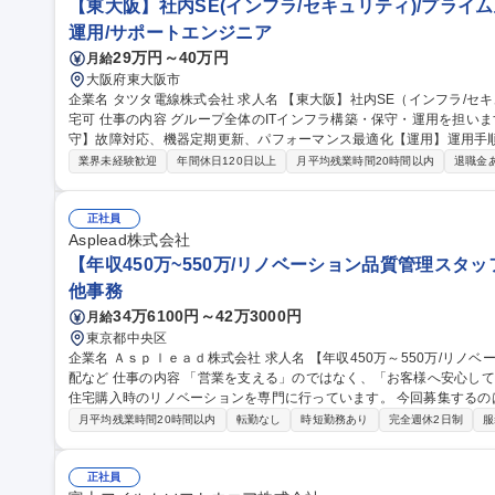
【東大阪】社内SE(インフラ/セキュリティ)/プライム上
運用/サポートエンジニア
29万円～40万円
月給
大阪府東大阪市
企業名 タツタ電線株式会社 求人名 【東大阪】社内SE（インフラ/セキュリティ）/プライム上場G/社宅8割負担/在
宅可 仕事の内容 グループ全体のITインフラ構築・保守・運用を担います【構築】新規ITインフラ導入＆更新【保
守】故障対応、機器定期更新、パフォーマンス最適化【運用】運用手
ヘルプデスク 一般的なシステム開発は対応せず、主にサーバ、セキュリティ、ネットワーク、IT端末管理をお願
業界未経験歓迎
年間休日120日以上
月平均残業時間20時間以内
退職金
いします。 ・情報セキュリティ対応（サイバー攻撃への対策、インシデント対応）
MS(ISO/IEC 22301)関連 ・ITベンダー対応（製品調査・購入・
規ITソリューションの調査、導入検討 ・外注パートナー対応（問題点の整
正社員
種 【東大阪】社内SE（インフラ/セキュリティ）/プライム上場G/社宅
Asplead株式会社
【年収450万~550万/リノベーション品質管理スタ
他事務
34万6100円～42万3000円
月給
東京都中央区
企業名 Ａｓｐｌｅａｄ株式会社 求人名 【年収450万～550万/リノベーション品質管理スタッフ】完工検査/職人手
配など 仕事の内容 「営業を支える」のではなく、「お客様へ安心して住まいを引き渡す」仕事です。当社は中古
住宅購入時のリノベーションを専門に行っています。 今回募集する
るために 欠かせない品質管理・現場サポートスタッフです。工事がスムーズに進むよう現場を支え、施工品質を
月平均残業時間20時間以内
転勤なし
時短勤務あり
完全週休2日制
服
最後まで守る重要なポジションです。 【具体的には】■完成した工事
■職人への是正依頼■是正工事の日程調整■工事申請書類の作成・提出 
★外回りが中心/社用車で現場を巡回します。iPad支給で現場でも書類作成や写
正社員