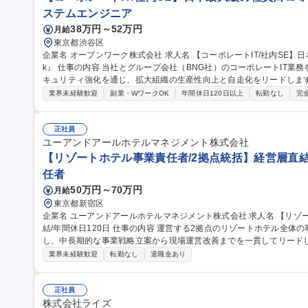
ステムエンジニア
38万円～52万円
月給
東京都渋谷区
企業名 オープンワーク株式会社 求人名 【コーポレートIT/社内SE】日本最大級の社員口コミサービス『OpenWor
k』 仕事の内容 当社とグループ会社（BNG社）のコーポレートIT業務を各5割担当いただきます。SaaS運用やセ
キュリティ強化を通じ、拡大組織の生産性向上と自走化をリードします。 ■自社IT業務（約5割）：SaaSの
運用改善、OA機器管理、ISMS運用等のセキュリティ強化、社内ヘルプデ
業界未経験歓迎
副業・WワークOK
年間休日120日以上
転勤なし
完
日）：Google Workspace/Slack等のSaaS管理、Salesforce
構築・規程整備。 ★出向ではなく親会社のサポートを受けつつ、自身
ポジションです。 募集職種 【コーポレートIT/社内SE】日本最
正社員
ユーアンドアールホテルマネジメント株式会社
【リゾートホテル事業責任者/2拠点統括】経営層直結/
任者
50万円～70万円
月給
東京都新宿区
企業名 ユーアンドアールホテルマネジメント株式会社 求人名 【リゾートホテル事業責任者/2拠点統括】経営層直
結/年間休日120日 仕事の内容 運営する2拠点のリゾートホテル全体の事業経営・収益最大化・組織開発を統括
し、中長期的な事業戦略立案から現場運営改善までを一貫してリードしていただきます。
戦略・事業計画策定・予算/KPI管理 ■総支配人・支配人のマネジメントお
業界未経験歓迎
転勤なし
退職金あり
上、OTA戦略などのレベニューマネジメント ■支配人・管理職育成、
戦略・地域連携・リピーター促進等の施策推進 募集職種 【リゾートホテル事業責任者/2拠点統括】経営層直結/年
間休日120日
正社員
株式会社ライズ