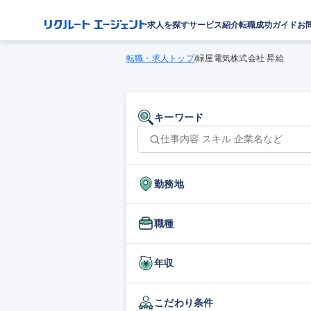
求人を探す
サービス紹介
転職成功ガイド
お
転職・求人トップ
/
緑屋電気株式会社 昇給
キーワード
勤務地
職種
年収
こだわり条件