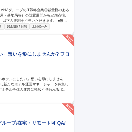
下の役割を担当いただきます。 ■無線
設置・移設・撤去作業、登録点検業務・運用
り
完全週休2日制
土日祝休み
基づく官公庁（総務省など）への無線局申請・
月、国内各地への出張が発生いたします。（北
グループのIT戦略企業◎裁量権のある環境◎
い」想いを形にしませんか? フロ
どホテル全体の運営に幅広く携われるポジ
売戦略 ■宿泊プランの企画 ■お客様満足度向
■フロント業務のフォロー ■安全/衛生管理 ■
スタッフ】
ープ/在宅・リモート可 QA/