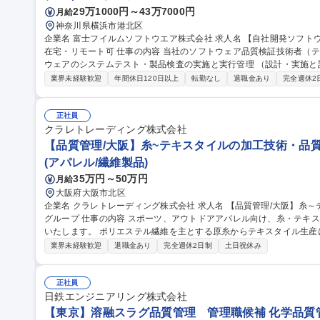
29万1000円～43万7000円
月給
神奈川県横浜市港北区
企業名 富士フイルムソフトウエア株式会社 求人名 【自社開発ソフトウェアの品質保証】富士フイルムグループ/
在宅・リモート可 仕事の内容 当社のソフトウェア品質検証技術者（テストエンジニア）として、当社開発ソフト
ウェアのシステムテスト・製品検査の実施と実行管理 （設計・実施と
す。 【業務詳細】品質・効率（ex. テスト自動化）の向上や、今後のCloud/AI/IoT/DevOps時代のテスト・品質保
業界未経験歓迎
年間休日120日以上
転勤なし
退職金あり
完全週休2
証に向けて、最新の技術を取り入れることに積極的にチャレンジする人を期待します。 
体の品質保証を担っているのに対し、弊社ではソフトウェア部分の品質保証
【自社開発ソフトウェアの品質保証】富士フイルムグループ/在宅・リ
正社員
クラレトレーディング株式会社
【品質管理/大阪】糸~テキスタイルの加工技術・品質
(アパレル/繊維製品)
35万円～50万円
月給
大阪府大阪市北区
企業名 クラレトレーディング株式会社 求人名 【品質管理/大阪】糸～テキスタイルの加工技術・品質管理/クラレ
グループ 仕事の内容 スポーツ、アウトドアアパレル向け、糸・テキスタイルの加工技術・品質管理業務をお任せ
いたします。 ポリエステル繊維を主とする原糸からテキスタイル生産において、フィラメント原糸、仮撚り、紡
績、織、編、染などの協力外注工場と連携し、加工技術対応や品質管理に
業界未経験歓迎
退職金あり
完全週休2日制
土日祝休み
外も可能性はあり。 ■アイテム：Tシャツ、インナーやアウター、ボ
ン。 募集職種 【品質管理/大阪】糸～テキスタイルの加工技術・品質
正社員
日鉄エンジニアリング株式会社
【東京】溶融スラグ品質管理 管理職候補 化学品質