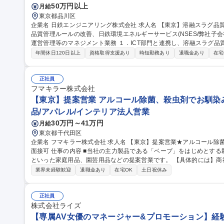
50万円以上
月給
東京都品川区
企業名 日鉄エンジニアリング株式会社 求人名 【東京】溶融スラグ品質管理 管理職候補 仕事の内容 ■溶融スラグ
品質管理ルールの改善、日鉄環境エネルギーサービス(NSES/弊社子会
運営管理等のマネジメント業務 １．ICT部門と連携し、溶融スラグ品質管理のためのデータ取り及びシステム構築
２．NSES本社・各事業所と連携し、弊社が進めるスラグ品質管理業
年間休日120日以上
資格取得支援あり
時短勤務あり
退職金あり
在宅
発生した際に、再発防止策の策定及びNSES各事業所へ再発防止策の
取り組んでもらい、OJTによる育成を基本とします。各種マネジメントに
職種 【東京】溶融スラグ品質管理 管理職候補
正社員
フマキラー株式会社
【東京】提案営業 アルコール除菌、殺虫剤でお馴染み
品/アパレル/インテリア法人営業
30万円～41万円
月給
東京都千代田区
企業名 フマキラー株式会社 求人名 【東京】提案営業★アルコール除菌、殺虫剤でお馴染みのフマキラー ◎WEB
面接可 仕事の内容 ■当社の主力製品である「ベープ」をはじめとする殺虫用品や「キッチン用アルコール除菌」
といった家庭用品、園芸用品などの提案営業です。 【具体的には】商
ー、スーパー ドラッグストア等 ）への本部商談と店頭での販売促進を中心に担っていただきます。市場や販売動
業界未経験歓迎
退職金あり
在宅OK
土日祝休み
向の調査 ・製品や売場レイアウトの提案、 その提案資料の作成（ディ
暮らしを守ることに直結するやりがいのある営業です ■弊社は海外で
は海外営業としてのキャリア構築も可能です。 募集職種 【東京】提案営業★アルコール除菌、殺虫剤でお馴染み
正社員
のフマキラー ◎WEB面接可
株式会社ライズ
【専属AV女優のマネージャー&プロモーション】経験者