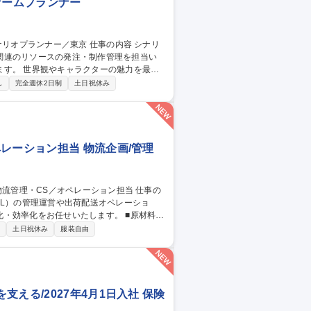
ゲームプランナー
関連のリソースの発注・制作管理を担当い
魅力を最大
ター、各制作セクションと連携しながら、
し
完全週休2日制
土日祝休み
イラスト、3Dモデル、モーション、映像な
ギュレーションの整備 ■各種リソース・制作
東京
レーション担当 物流企画/管理
PL）の管理運営や出荷配送オペレーショ
化をお任せいたします。 ■原材料・
流倉庫（3PL）の管理・運営および効率的な
制
土日祝休み
服装自由
電話）および受注・返品・交換処理 ■業務フ
える/2027年4月1日入社 保険