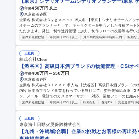
【東京】シナリオチーム/シナリオプランナー/東京 
450万円以上
年俸
東京都渋谷区
企業名 株式会社Ｃｙｇａｍｅｓ 求人名 【東京】シナリオチーム／シナリオプランナー／東京 仕事の内容 シナリ
オチームのプランナーとして、キャラクターを中心とした各種アート
ただきます。発注・制作進行管理に加え、制作フローの改善等も行います。 世界観やキャラクターの
限に引き出すことをミッションとして、シナリオライターやディレク
業界未経験歓迎
年間休日120日以上
月平均残業時間20時間以内
転勤な
幅広いクリエイティブに関わることができる仕事です。 【詳細】■2D
ど各種リソースの発注 ■各種リソースの管理、および発注フロー・レ
物の監修 募集職種 【東京】シナリオチーム／シナリオプランナー／
正社員
株式会社Clear
【渋谷区】高級日本酒ブランドの物流管理・CS/オペ
400万円～550万円
年俸
東京都渋谷区
企業名 株式会社Ｃｌｅａｒ 求人名 【渋谷区】高級日本酒ブランドの物流管理・CS／オペレーション担当 仕事の
内容 日本酒ブランド事業を行っている当社にて、委託先物流倉庫（3
ン、メール・電話でのカスタマーサポート対応、業務フローの仕組み化・効率
資材等の購買・発注業務および適正な在庫管理・棚卸業務 ■委託先物
業界未経験歓迎
年間休日120日以上
転勤なし
在宅OK
完全週休2日
出荷・配送オペレーション統括 ■カスタマーサポート対応（メール・
ロー構築・標準化・仕組み化の推進及び社内外関係者との調整 募集職種 【渋谷区】高級日本酒ブランドの物流管
理・CS／オペレーション担当
正社員
東京海上日動火災保険株式会社
【九州・沖縄/総合職】企業の挑戦とお客様の再出発を支
事務損害調査