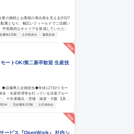
、中長期的なキャリアを形成していただき
全週休2日制
土日祝休み
服装自由
3.営業：企業・地域の課題に、保険を超えた
リモートOK/第二新卒歓迎 生産技
※生産拠点：茨城・滋賀・大阪 【具体
省人設備などの検討・紹介・導入／新設備
宅OK
完全週休2日制
土日祝休み
川駅/生産技術】
ービス『OpenWork』 社内シ