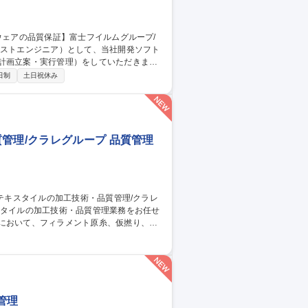
計画立案・実行管理）をしていただきま
日制
土日祝休み
※富士フイルムが製品全
の責任を担っています。 募集職種
モート可
管理/クラレグループ 品質管理
従事。 ■出張：主に国内 3回前後/月。海
トムス等。スポーツ系の生地の生産がメイ
管理/クラレグループ
管理