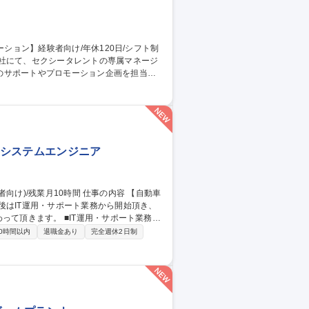
当社にて、セクシータレントの専属マネージ
のサポートやプロモーション企画を担当し
自分のアイデアで担当女優がメディアの主役
女優が活躍すれば活躍するほど、海外イベン
職種 【専属AV女優の
社内システムエンジニア
後はIT運用・サポート業務から開始頂き、
T運用・サポート業務：
応(ヘルプデスク)、ソフトウェア導入・運用
0時間以内
退職金あり
完全週休2日制
の企画・改善：社内システム・サーバーの構
グラム対応(AS400/VBScript/RPA
動等。 募集職種 [東京/清瀬市]社内SE(経験者向け)/残業月10時間