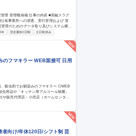
社)各事業所への浸透、実行管理および 室
務の落とし込み ３．スラグ品質トラブルが
OK
完全週休2日制
土日祝休み
浸透 ※当面は先任とマンツーマンで業務に
関わる社内講座、研修受講あり。 募集
のフマキラー WEB面接可 日用
社や販売代理店・小売店（ホームセンタ
スプレイや販促物の企画）等。 ■人の命や
も殺虫剤事業を展開しております。将来的に
向け/年休120日/シフト制 芸