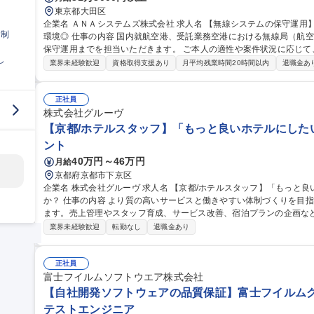
東京都大田区
企業名 ＡＮＡシステムズ株式会社 求人名 【無線システムの保守運用】ANAグループのIT戦略企業◎裁量権のある
日制
環境◎ 仕事の内容 国内就航空港、受託業務空港における無線局（航空局・基地局等）の設置展開から定期点検、
保守運用までを担当いただきます。 ご本人の適性や案件状況に応じて、以
し
設備展開業務に関する計画の立案、調整、営業取引全般 ■無線設備の
業界未経験歓迎
資格取得支援あり
月平均残業時間20時間以内
退職金あ
監査業務、保守・運用業務 ■MCA無線機の保守運用業務 ■電波法に
折衝業務 ※建物に改変を加える業務はございません。 ※5～10日/
海道～沖縄まで） 募集職種 【無線システムの保守運用】ANA
正社員
株式会社グルーヴ
【京都/ホテルスタッフ】「もっと良いホテルにした
ント
40万円～46万円
月給
京都府京都市下京区
企業名 株式会社グルーヴ 求人名 【京都/ホテルスタッフ】「もっと良いホテルにしたい」想いを形にしません
か？ 仕事の内容 より質の高いサービスと働きやすい体制づくりを目指し新たなホテル運営マネージャーを募集し
ます。売上管理やスタッフ育成、サービス改善、宿泊プランの企画な
ションです。 ＞＞仕事内容＜＜ ホテル運営全般をお任せします！ ■ホテル全体の運営管理 ■アルバイトスタッフ
業界未経験歓迎
転勤なし
退職金あり
の育成・マネジメント ■売上/稼働率の管理 ■予約サイト（OTA）の販
上に向けた改善 ■施設/設備の維持管理 ■地域との連携やイベント企画 
本社との連携 ■備品等の在庫管理/発注業務 ■電話/メール対応 ■清掃業務など 募集職種 【京都/ホテル
正社員
「もっと良いホテルにしたい」想いを形にしませんか？
富士フイルムソフトウエア株式会社
【自社開発ソフトウェアの品質保証】富士フイルムグル
テストエンジニア