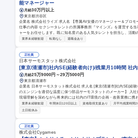
能マネージャー
30万円以上
月給
東京都渋谷区
企業名 株式会社ライズ 求人名 【専属AV女優のマネージャー＆プロモーション】経験者向け/年休120日/シフト制
仕事の内容 セクシータレントの所属事務所『マインズ』を運営する
ャーをお任せします。既に知名度のある人気タレントを担当し、活動
ます。 【業務内容】■プロモーション企画 ■外部関係者との調整 ■現場対応 ■スケジュール管理 ■メンタルケア 等
業界未経験歓迎
転勤なし
退職金あり
【担当数】1名あたり4～5名の女優を担当 【当ポジションの魅力】■
になる瞬間を特等席で見られる経験はここでしか味わえません ■担当
トの同行やバラエティ出演など普段は見ることができない景色を見ることができます。 募集
正社員
マネージャー＆プロモーション】経験者向け/年休120日/シフト制
日本サーモスタット株式会社
[東京/清瀬市]社内SE(経験者向け)/残業月10時間 
25万9000円～29万5000円
月給
東京都清瀬市
企業名 日本サーモスタット株式会社 求人名 [東京/清瀬市]社内SE(経験者向け)/残業月10時間 仕事の内容 【自動車
のエンジンを適切な温度に保つ部品サーモスタットのメーカー】 入社
現場理解を深めながら将来的には社内のIT環境の企画・改善業務に携わって頂きます。 ■I
PC・IT機器のセットアップ/管理(キッティング)、社内問い合わせ対
業界未経験歓迎
年間休日120日以上
資格取得支援あり
月平均残業時間2
(業務ツール等) 、業務運用サポート 、社内IT講習の実施等■IT環境
土日祝休み
築・運用 (基幹システム・仮想環境等)、業務効率化ツールの作成・改修及びプロ
等)、ITインフラの構築・運用、DX推進活
正社員
株式会社Cygames