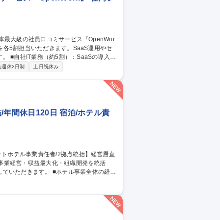
導入・
スク。 ■BNG社IT支援（約5割・週2～3
全週休2日制
土日祝休み
/CMS運用、IT資産管理、ISMS認証取得に向けた体制
の裁量でIT環境を設計・自走化へ導く新設
大級の社員口コミサービス『OpenWork』
年間休日120日 宿泊/ホテル責
 ■ホテル事業全体の経営
よびサービス品質改善 ■ADR/RevPAR向
評価制度運用および採用計画策定 ■ブランド