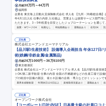
30万円～44万円
月給
福岡県
企業名 東京海上日動火災保険株式会社 求人名 【九州・沖縄/総合職】企業の挑戦とお客様の再出発を支える/2027
年4月1日入社 仕事の内容 入社後は、営業または損害サービス部門等に配属となり、幅広いフィールドでご活躍い
ただきます。3～5年程度を目安としたジョブローテーションを通じて
ます。 以下のコースから1つ選択をいただきます。 1.オープン：営業・損害サービス双方に関心がある方向け。
副業・WワークOK
転勤なし
時短勤務あり
退職金あり
在宅OK
完
2.損害サービス：事故・災害対応や未然防止を通じ、お客様を支援。 
解決策を提案。 ※希望コースは配属を確約するものではありません。 募集職種 【九州・沖縄/総合職】企業の挑
戦とお客様の再出発を支える/2027年4月1日入社
正社員
株式会社エーアンドエーマテリアル
【品川駅/生産技術】 設備導入企画担当 年休127日/
術(鉄鋼/非鉄金属/金属製品)
26万1000円～36万6100円
月給
東京都港区
企業名 株式会社エーアンドエーマテリアル 求人名 【品川駅/生産技術】◆設備導入企画担当◆年休127日/リモー
トOK/第二新卒歓迎 仕事の内容 全国の不燃建材などの生産工場で設備保全・生産管理等を行っている生産グルー
プの統括や設備の新設、省エネ設備の企画・導入などがミッションです。 
的には】工事や設備リニューアルの審査・稟議対応／新しい省エネ・
業界未経験歓迎
年間休日120日以上
資格取得支援あり
退職金あり
在
の全国展開業務 【入社後】まずは工場の状況把握、設備確認、G会社の担当者との連携をしやすくするために先
輩に同行し、全国の工場を訪問します。 ＜業務の変更範囲：当社の定める業務＞ 募集職種 【品
◆設備導入企画担当◆年休127日/リモートOK/第二新卒歓迎
正社員
オープンワーク株式会社
【コーポレートIT/社内SE】日本最大級の社員口コミサ