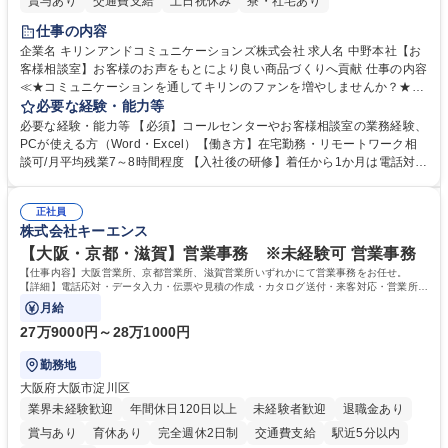
賞与あり
交通費支給
土日祝休み
寮・社宅あり
仕事の内容
企業名 キリンアンドコミュニケーションズ株式会社 求人名 中野本社【お
客様相談室】お客様のお声をもとにより良い商品づくりへ貢献 仕事の内容
≪★コミュニケーションを通してキリンのファンを増やしませんか？★≫
お客様のお声をより良い商品づくりに活かしていく上で、窓口となるお客
必要な経験・能力等
様相談室でのお仕事です。 日々お客様からいただくキリングループへのご
必要な経験・能力等 【必須】コールセンターやお客様相談室の業務経験、
意見を、企業活動に活かしています。お客様からの声に迅速かつ誠意をも
PCが使える方（Word・Excel）【働き方】在宅勤務・リモートワーク相
って対応、情報提供するとともにグループ内活動に反映しています。 【具
談可/月平均残業7～8時間程度 【入社後の研修】着任から1か月は電話対応
体的には】電話応対、メール、お手紙対応、ご指摘品調査報告書作成、有
のOJTを中心に実施し、電話対応に慣れた段階でメール・手紙のOJTを実
人チャットボット対応など。 【1日の対応件数】■電話：月間一人当たり
施する予定です。独り立ち以降もしっかりフォローする体制を整えていま
平均100件前後■メール・手紙：同上40件前後 募集職種 中野本社【お客様
正社員
すのでご安心ください。 【当社について】キリングループの広報機能を担
株式会社キーエンス
相談室】お客様のお声をもとにより良い商品づくりへ貢献
う会社として、お客様との出会いを大切にし、磨き上げたホスピタリティ
を込めてコミュニケーションをとりながら広報関連業務を行っておりま
【大阪・京都・滋賀】営業事務 ※未経験可 営業事務
す。 学歴・資格 学歴：大学院 大学 高専 短大 専修学校 高校 語学力： 資
【仕事内容】大阪営業所、京都営業所、滋賀営業所いずれかにて営業事務をお任せ。
格：
【詳細】電話応対・データ入力・伝票や見積の作成・カタログ送付・来客対応・営業所内
で発生する事務業務や業務改善をお任せ。
月給
27万9000円～28万1000円
勤務地
大阪府大阪市淀川区
業界未経験歓迎
年間休日120日以上
未経験者歓迎
退職金あり
賞与あり
育休あり
完全週休2日制
交通費支給
駅近5分以内