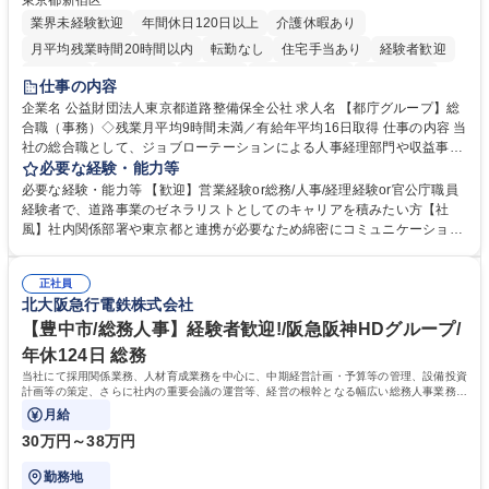
東京都新宿区
業界未経験歓迎
年間休日120日以上
介護休暇あり
月平均残業時間20時間以内
転勤なし
住宅手当あり
経験者歓迎
研修あり
退職金あり
賞与あり
完全週休2日制
交通費支給
仕事の内容
駅近5分以内
資格取得手当あり
食事補助あり
企業名 公益財団法人東京都道路整備保全公社 求人名 【都庁グループ】総
合職（事務）◇残業月平均9時間未満／有給年平均16日取得 仕事の内容 当
社の総合職として、ジョブローテーションによる人事経理部門や収益事業
等のフロント部門の部署等幅広い部署での業務をお任せいたします。研修
必要な経験・能力等
制度やキャリア支援が充実しております！ ※下記業務詳細 【業務詳細】■
必要な経験・能力等 【歓迎】営業経験or総務/人事/経理経験or官公庁職員
管理部門：広報、人事、経理など当公社の運営に係る管理業務 ■収益部
経験者で、道路事業のゼネラリストとしてのキャリアを積みたい方【社
門：駐車場の新規開拓、管理運営、新宿駅西口広場の「イベントコーナ
風】社内関係部署や東京都と連携が必要なため綿密にコミュニケーション
ー」などの管理運営 ■道路部門：整備の急がれる骨格幹線道路や木造住宅
を図っています。 【業務の魅力】■幅広く携われる：総合職（事務）で
密集地域の特定整備路線の用地取得、道路に関する普及啓発事業、都内の
は、駐車場の管理運営や道路用地の取得、公益財団法人の中枢を担う管理
道路施設や道路工事現場の見学ツアー事業 ※入社後は上記いずれかの部門
正社員
部門など多岐に渡る業務を経験できます。 ■様々なプロジェクト：駐車場
北大阪急行電鉄株式会社
へ配属。※業務内容変更の範囲：会社の定める業務 募集職種 【都庁グル
事業の他、新宿駅西口広場内に設置された照明を兼ねた広告「ブライトサ
ープ】総合職（事務）◇残業月平均9時間未満／有給年平均16日取得
イン」の管理運営を行うなど、事業収益を生み出す活動を積極的に行って
【豊中市/総務人事】経験者歓迎!/阪急阪神HDグループ/
います。 学歴・資格 学歴：大学院 大学 高専 短大 専修学校 高校 語学力：
年休124日 総務
資格：
当社にて採用関係業務、人材育成業務を中心に、中期経営計画・予算等の管理、設備投資
計画等の策定、さらに社内の重要会議の運営等、経営の根幹となる幅広い総務人事業務全
般を担当していただきます。
月給
30万円～38万円
勤務地