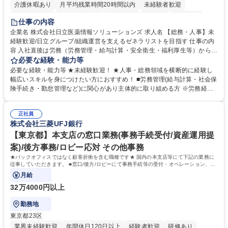
介護休暇あり
月平均残業時間20時間以内
未経験者歓迎
住宅手当あり
時短勤務あり
退職金あり
在宅OK
賞与あり
仕事の内容
育休あり
完全週休2日制
交通費支給
土日祝休み
寮・社宅あり
企業名 株式会社日立医薬情報ソリューションズ 求人名 【総務・人事】未
経験歓迎/日立グループ/組織運営を支えるゼネラリストを目指す 仕事の内
容 入社直後は労務（労務管理・給与計算・安全衛生・福利厚生等）からお
任せいたします。将来は総務・採用・教育業務へ守備範囲を広げ、組織運
必要な経験・能力等
営を支えるゼネラリストをめざせます。 ・初期業務：労働時間管理、給与
必要な経験・能力等 ★未経験歓迎！ ★人事・総務領域を横断的に経験し
計算、社会保険対応、福利厚生管理、安全衛生、健康経営推進等をお任せ
幅広いスキルを身につけたい方におすすめ！ ■労務管理(給与計算・社会保
します。ご経験に応じて、休職者管理など、幅広く経験を積んでいただき
険手続き・勤怠管理など)に関心があり主体的に取り組める方 ※労務経験
ます。 ・将来的な広がり：総務・採用・教育・税務対応・経営企画等。
者は早期にご活躍いただけます。 ■チームで仕事を推進できる方■将来は
★メンバーがマンツーマンで丁寧に教えるため、ご経験が浅くても安心！
マネジメント職として活躍したい 【尚可】■人事、労務、採用、教育業務
幅広く経験を積みたい意欲がある方に最適な環境です。 募集職種 【総
正社員
のご経験 ■労務管理（給与計算・社会保険手続き・勤怠管理など）の経験
株式会社三菱UFJ銀行
務・人事】未経験歓迎/日立グループ/組織運営を支えるゼネラリストを目
■衛生管理者の資格をお持ちの方 学歴・資格 学歴：大学院 大学 高専 短大
指す
専修学校 高校 語学力： 資格：
【東京都】本支店の窓口業務(事務手続受付/資産運用提
案)/後方事務/ロビー応対 その他事務
★バックオフィスではなく顧客折衝を含む職種です★ 国内の本支店等にて下記の業務に
従事していただきます。 ■窓口/後方/ロビーにて事務手続等の受付・オペレーション、お
客様対応
月給
32万4000円以上
勤務地
東京都23区
業界未経験歓迎
年間休日120日以上
経験者歓迎
研修あり