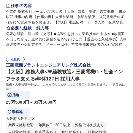
土日祝休み
仕事の内容
企業名 株式会社キーエンス 求人名 【大阪・京都・滋賀】営業事務 ※未経
験可 仕事の内容 【仕事内容】大阪営業所、京都営業所、滋賀営業所いず
れかにて営業事務をお任せ。 【詳細】電話応対・データ入力・伝票や見積
の作成・カタログ送付・来客対応・営業所内で発生する事務業務や業務改
必要な経験・能力等
善をお任せ。 【教育制度】ご入社後、育成担当とペアになりながらOJTに
必要な経験・能力等 【必須】■協調性を持って業務推進出来る方 ■改善案
て業務を覚えていただくことが可能です。業務システムがきちんと構築さ
を出しながら、主体的に業務を進めて行ける方 【過去のご入社事例】人材
れているため、スムーズに仕事に慣れることができる環境です。また、
派遣業界や保育業界等、メーカー以外、営業事務未経験者の入社実績有
「チームで成果を出す文化」があり、良いやり方を積極的に共有しながら
【当社の事務職について】単なる事務ではなく主体性を発揮したサポート
常に改善を目指す風土のため、安心して業務に取り組んでいただけます。
により、キーエンスの付加価値向上に貢献します。ベースの定型業務に加
募集職種 【大阪・京都・滋賀】営業事務 ※未経験可
正社員
えて、お客様や社員の状況に合わせ、能動的なサポート、改善の動きも期
三菱電機プラントエンジニアリング株式会社
待され。組織を支えるスペシャリストとして、チームに貢献し、結果的に
社員から頼られる存在になることができます。平均19:30の退勤以降の業
【大阪】総務人事<未経験歓迎> 三菱電機G・社会イン
務の持ち帰りも禁止されており、メリハリのある働き方となります。 学
フラを支える/年休127日 採用人事
歴・資格 学歴：大学院 大学 高専 短大 語学力： 資格：
総務・人事領域を中心に、これまでのご経験に応じて幅広くお任せします。 ＜具体的に
は＞
月給
29万5000円～33万5000円
勤務地
大阪府大阪市北区
業界未経験歓迎
年間休日120日以上
資格取得支援あり
未経験者歓迎
住宅手当あり
時短勤務あり
経験者歓迎