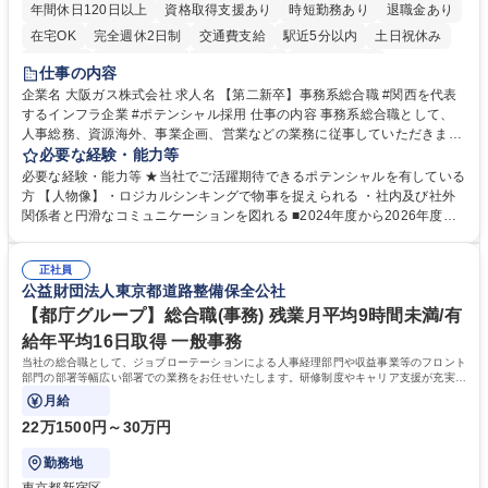
年間休日120日以上
資格取得支援あり
時短勤務あり
退職金あり
在宅OK
完全週休2日制
交通費支給
駅近5分以内
土日祝休み
服装自由
第二新卒歓迎
寮・社宅あり
食事補助あり
仕事の内容
企業名 大阪ガス株式会社 求人名 【第二新卒】事務系総合職 #関西を代表
するインフラ企業 #ポテンシャル採用 仕事の内容 事務系総合職として、
人事総務、資源海外、事業企画、営業などの業務に従事していただきま
す。 【業務内容の一例】■所属事業部の勤労業務 ■海外に関係する各種業
必要な経験・能力等
務 ■営業部門の企画スタッフ、ルート営業 【キャリアパス】入社後の配属
必要な経験・能力等 ★当社でご活躍期待できるポテンシャルを有している
ポジションで一定期間ご活躍頂いた後、本人の適性及び将来のキャリアを
方 【人物像】・ロジカルシンキングで物事を捉えられる ・社内及び社外
鑑みてジョブローテーションを行います。 【育成】OJTでの現場育成や研
関係者と円滑なコミュニケーションを図れる ■2024年度から2026年度ま
修カリキュラムを通じて、Daigasグループの業務で必要となる知識につい
での3ヵ年を対象とする「Daigasグループ中期経営計画2026」を策定しま
て学んでいただきます。 募集職種 【第二新卒】事務系総合職 #関西を代
した。https://www.osakagas.co.jp/company/press/pr2024/1777576_564
表するインフラ企業 #ポテンシャル採用
正社員
72.html ■エネルギーセキュリティの不安定化や気候変動による自然災害の
公益財団法人東京都道路整備保全公社
甚大化など、これまで以上に社会課題解決の重要性が高まっています。
「未来の日常」の創造に向けて持続可能な社会の実現に貢献してまいりま
【都庁グループ】総合職(事務) 残業月平均9時間未満/有
す。 学歴・資格 学歴：大学院 大学 語学力： 資格：
給年平均16日取得 一般事務
当社の総合職として、ジョブローテーションによる人事経理部門や収益事業等のフロント
部門の部署等幅広い部署での業務をお任せいたします。研修制度やキャリア支援が充実し
ております！ ※下記業務詳細
月給
22万1500円～30万円
勤務地