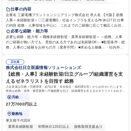
退職金あり
在宅OK
賞与あり
完全週休2日制
交通費支給
仕事の内容
駅近5分以内
土日祝休み
服装自由
寮・社宅あり
食事補助あり
企業名 三菱電機プラントエンジニアリング株式会社 求人名 【大阪】総務
人事＜未経験歓迎＞◇三菱電機G・社会インフラを支える/年休127日 仕事
の内容 総務・人事領域を中心に、これまでのご経験に応じて幅広くお任せ
します。 ＜具体的には＞ ・総務/人事労務（給与・社保・勤怠管理など）
必要な経験・能力等
・採用・教育研修 ・福利厚生運用 など ※基本的には事務所勤務ですが、
必要な経験・能力等 ＜職種未経験歓迎・業界未経験歓迎＞ ～総務、人事
採用や教育等の業務内容により、関西圏以外への日帰り・宿泊を伴う国内
のご経験が無い方でも、意欲のある方であれば未経験OK～ ■歓迎条件：総
出張もございます。 ※担当業務を持ちつつ、お互いに助け合いながら、総
務、人事のご経験をお持ちの方（業界不問） ■求める人物像：・社内外の
務部という組織として協力しながら進める体制です。 募集職種 【大阪】
関係各部門との調整を率先して行い、業務を円滑に遂行できる協調性やコ
総務人事＜未経験歓迎＞◇三菱電機G・社会インフラを支える/年休127日
ミュニケーション能力を持っている方 ・人事総務領域に興味がありゼネラ
正社員
リスト志向をお持ちの方 学歴・資格 学歴：大学院 大学 語学力： 資格：
株式会社日立医薬情報ソリューションズ
【総務・人事】未経験歓迎/日立グループ/組織運営を支
えるゼネラリストを目指す 総務
入社直後は労務（労務管理・給与計算・安全衛生・福利厚生等）からお任せいたします。
将来は総務・採用・教育業務へ守備範囲を広げ、組織運営を支えるゼネラリストをめざせ
ます。
月給
27万7000円以上
勤務地
東京都千代田区
業界未経験歓迎
年間休日120日以上
資格取得支援あり