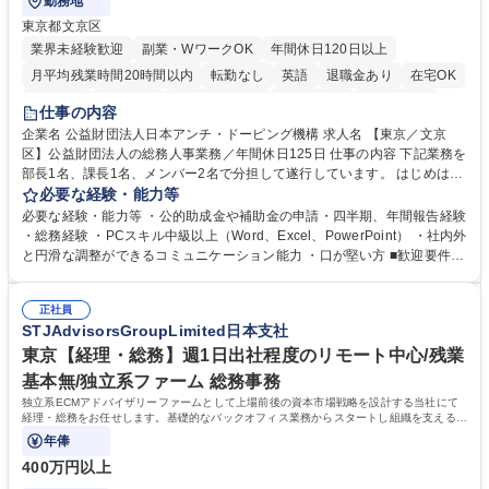
勤務地
東京都文京区
業界未経験歓迎
副業・WワークOK
年間休日120日以上
月平均残業時間20時間以内
転勤なし
英語
退職金あり
在宅OK
賞与あり
育休あり
完全週休2日制
交通費支給
土日祝休み
仕事の内容
食事補助あり
企業名 公益財団法人日本アンチ・ドーピング機構 求人名 【東京／文京
区】公益財団法人の総務人事業務／年間休日125日 仕事の内容 下記業務を
部長1名、課長1名、メンバー2名で分担して遂行しています。 はじめは担
当者として業務を覚えていただき、ゆくゆくはリーダーやマネージャーポ
必要な経験・能力等
ジションとして活躍いただくことを期待しています。 【総務・人事グルー
必要な経験・能力等 ・公的助成金や補助金の申請・四半期、年間報告経験
プの業務内容】 ・人事制度関連 ・採用活動 ・教育研修の企画、実行 ・勤
・総務経験 ・PCスキル中級以上（Word、Excel、PowerPoint） ・社内外
怠管理 ・官公庁への各種提出 ・法定の会議運営（評議員会、理事会） ・
と円滑な調整ができるコミュニケーション能力 ・口が堅い方 ■歓迎要件
コンプライアンス ・内部規程やルールの管理、整備、文書管理 ・契約関
・採用業務経験 ・英語に抵抗がない方 ・営業経験 学歴・資格 学歴：大学
連 ・衛生管理 ・防災関連・公的助成金の管理・オフィス、ファシリティ
院 大学 高専 短大 専修学校 高校 語学力： 資格：
管理 ・福利厚生関連 ・職員からの問合せ、相談対応 ・その他日常の総務
正社員
STJAdvisorsGroupLimited日本支社
業務全般 募集職種 【東京／文京区】公益財団法人の総務人事業務／年間
休日125日
東京【経理・総務】週1日出社程度のリモート中心/残業
基本無/独立系ファーム 総務事務
独立系ECMアドバイザリーファームとして上場前後の資本市場戦略を設計する当社にて
経理・総務をお任せします。基礎的なバックオフィス業務からスタートし組織を支える専
任担当として広く活躍できる環境です。
年俸
400万円以上