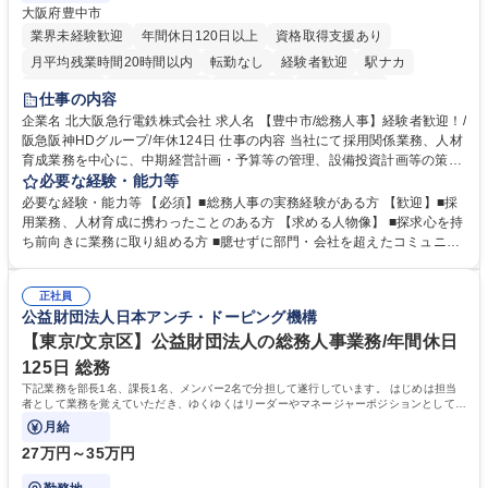
大阪府豊中市
業界未経験歓迎
年間休日120日以上
資格取得支援あり
月平均残業時間20時間以内
転勤なし
経験者歓迎
駅ナカ
退職金あり
完全週休2日制
交通費支給
駅近5分以内
仕事の内容
土日祝休み
服装自由
昼食補助あり
食事補助あり
企業名 北大阪急行電鉄株式会社 求人名 【豊中市/総務人事】経験者歓迎！/
阪急阪神HDグループ/年休124日 仕事の内容 当社にて採用関係業務、人材
育成業務を中心に、中期経営計画・予算等の管理、設備投資計画等の策
定、さらに社内の重要会議の運営等、経営の根幹となる幅広い総務人事業
必要な経験・能力等
務全般を担当していただきます。 【主な業務内容】 ■採用関係業務および
必要な経験・能力等 【必須】■総務人事の実務経験がある方 【歓迎】■採
人材育成(社員研修)業務の推進 ■中期経営計画および予算等の管理 ■設備
用業務、人材育成に携わったことのある方 【求める人物像】 ■探求心を持
投資計画等の策定 ■社内の重要会議の運営 ■その他総務人事業務全般 【入
ち前向きに業務に取り組める方 ■臆せずに部門・会社を超えたコミュニケ
社後】入社後は採用や育成をメインに担当し将来的には経営根幹に関わる
ーションの取れる方 ■自分で考えて行動のできる方 ■第二の創業期を迎え
総務人事業務全般へ幅広く従事していただきます。 募集職種 【豊中市/総
る当社で組織の次代を担うネクスト人材として長期的に成長したい方 ■周
務人事】経験者歓迎！/阪急阪神HDグループ/年休124日
正社員
囲のメンバーと協調しつつ主体性を持って能動的に業務を推進できる方 学
公益財団法人日本アンチ・ドーピング機構
歴・資格 学歴：大学院 大学 高専 短大 専修学校 高校 語学力： 資格：
【東京/文京区】公益財団法人の総務人事業務/年間休日
125日 総務
下記業務を部長1名、課長1名、メンバー2名で分担して遂行しています。 はじめは担当
者として業務を覚えていただき、ゆくゆくはリーダーやマネージャーポジションとして活
躍いただくことを期待しています。
月給
27万円～35万円