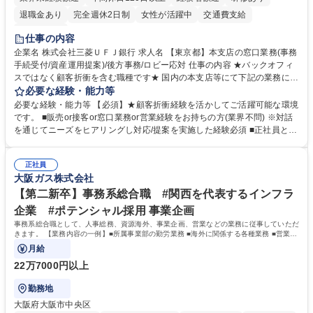
退職金あり
完全週休2日制
女性が活躍中
交通費支給
土日祝休み
仕事の内容
企業名 株式会社三菱ＵＦＪ銀行 求人名 【東京都】本支店の窓口業務(事務
手続受付/資産運用提案)/後方事務/ロビー応対 仕事の内容 ★バックオフィ
スではなく顧客折衝を含む職種です★ 国内の本支店等にて下記の業務に従
事していただきます。 ■窓口/後方/ロビーにて事務手続等の受付・オペレ
必要な経験・能力等
ーション、お客様対応 ■窓口にて、ご来店された個人のお客様に対して金
必要な経験・能力等 【必須】★顧客折衝経験を活かしてご活躍可能な環境
融商品のご提案 ■効率的な事務運用の検討・構築等 ≪業務紹介：ご応募前
です。 ■販売or接客or窓口業務or営業経験をお持ちの方(業界不問) ※対話
に必ずご覧ください≫ ※記事 https://www.mysite.bk.mufg.jp/career/circle/
を通じてニーズをヒアリングし対応/提案を実施した経験必須 ■正社員とし
article17/ ※動画 https://youtu.be/H-S7HaJqqbg 募集職種 【東京都】本支
ての就業経験1年以上 【歓迎】■金融業界での就業経験■銀行での預金為替
店の窓口業務(事務手続受付/資産運用提案)/後方事務/ロビー応対
事務経験 ■金融商品の提案・販売経験 ≪魅力≫研修やOJT環境が整ってい
正社員
るので安心して入行いただけます。 幅広いキャリアの選択肢があり、公募
大阪ガス株式会社
や社内副業等を活用し、 一人ひとりが挑戦できるカルチャーが浸透してい
ます。 学歴・資格 学歴：大学院 大学 高専 短大 専修学校 高校 語学力：
【第二新卒】事務系総合職 #関西を代表するインフラ
資格：
企業 #ポテンシャル採用 事業企画
事務系総合職として、人事総務、資源海外、事業企画、営業などの業務に従事していただ
きます。 【業務内容の一例】■所属事業部の勤労業務 ■海外に関係する各種業務 ■営業部
門の企画スタッフ、ルート営業
月給
22万7000円以上
勤務地
大阪府大阪市中央区