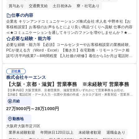
賞与あり
交通費支給
土日祝休み
寮・社宅あり
仕事の内容
企業名 キリンアンドコミュニケーションズ株式会社 求人名 中野本社【お
客様相談室】お客様のお声をもとにより良い商品づくりへ貢献 仕事の内容
≪★コミュニケーションを通してキリンのファンを増やしませんか？★≫
お客様のお声をより良い商品づくりに活かしていく上で、窓口となるお客
必要な経験・能力等
様相談室でのお仕事です。 日々お客様からいただくキリングループへのご
必要な経験・能力等 【必須】コールセンターやお客様相談室の業務経験、
意見を、企業活動に活かしています。お客様からの声に迅速かつ誠意をも
PCが使える方（Word・Excel）【働き方】在宅勤務・リモートワーク相
って対応、情報提供するとともにグループ内活動に反映しています。 【具
談可/月平均残業7～8時間程度 【入社後の研修】着任から1か月は電話対応
体的には】電話応対、メール、お手紙対応、ご指摘品調査報告書作成、有
のOJTを中心に実施し、電話対応に慣れた段階でメール・手紙のOJTを実
人チャットボット対応など。 【1日の対応件数】■電話：月間一人当たり
施する予定です。独り立ち以降もしっかりフォローする体制を整えていま
平均100件前後■メール・手紙：同上40件前後 募集職種 中野本社【お客様
正社員
すのでご安心ください。 【当社について】キリングループの広報機能を担
株式会社キーエンス
相談室】お客様のお声をもとにより良い商品づくりへ貢献
う会社として、お客様との出会いを大切にし、磨き上げたホスピタリティ
を込めてコミュニケーションをとりながら広報関連業務を行っておりま
【大阪・京都・滋賀】営業事務 ※未経験可 営業事務
す。 学歴・資格 学歴：大学院 大学 高専 短大 専修学校 高校 語学力： 資
【仕事内容】大阪営業所、京都営業所、滋賀営業所いずれかにて営業事務をお任せ。
格：
【詳細】電話応対・データ入力・伝票や見積の作成・カタログ送付・来客対応・営業所内
で発生する事務業務や業務改善をお任せ。
月給
27万9000円～28万1000円
勤務地
大阪府大阪市淀川区
業界未経験歓迎
年間休日120日以上
未経験者歓迎
退職金あり