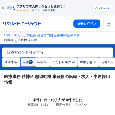
アプリで求人探しをもっと便利に！
インストール
レビュー高評価
無料
会員ログイン
/
/
/
/
転職・求人トップ
医療/福祉専門職
医療機関
医療事務
精神科 志望動機 未経験
検索条件を設定する
勤務地
職種
年収
こだわり条件
雇用形態
新着のみ
1
医療事務 精神科 志望動機 未経験の転職・求人・中途採用
情報
条件に合った求人が 0件でした
検索条件を緩めて、再度検索してください