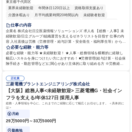
東京都千代田区
業界未経験歓迎
年間休日120日以上
資格取得支援あり
介護休暇あり
月平均残業時間20時間以内
未経験者歓迎
住宅手当あり
時短勤務あり
退職金あり
在宅OK
賞与あり
仕事の内容
育休あり
完全週休2日制
交通費支給
土日祝休み
寮・社宅あり
企業名 株式会社日立医薬情報ソリューションズ 求人名 【総務・人事】未
経験歓迎/日立グループ/組織運営を支えるゼネラリストを目指す 仕事の内
容 入社直後は労務（労務管理・給与計算・安全衛生・福利厚生等）からお
任せいたします。将来は総務・採用・教育業務へ守備範囲を広げ、組織運
必要な経験・能力等
営を支えるゼネラリストをめざせます。 ・初期業務：労働時間管理、給与
必要な経験・能力等 ★未経験歓迎！ ★人事・総務領域を横断的に経験し
計算、社会保険対応、福利厚生管理、安全衛生、健康経営推進等をお任せ
幅広いスキルを身につけたい方におすすめ！ ■労務管理(給与計算・社会保
します。ご経験に応じて、休職者管理など、幅広く経験を積んでいただき
険手続き・勤怠管理など)に関心があり主体的に取り組める方 ※労務経験
ます。 ・将来的な広がり：総務・採用・教育・税務対応・経営企画等。
者は早期にご活躍いただけます。 ■チームで仕事を推進できる方■将来は
★メンバーがマンツーマンで丁寧に教えるため、ご経験が浅くても安心！
マネジメント職として活躍したい 【尚可】■人事、労務、採用、教育業務
幅広く経験を積みたい意欲がある方に最適な環境です。 募集職種 【総
正社員
のご経験 ■労務管理（給与計算・社会保険手続き・勤怠管理など）の経験
三菱電機プラントエンジニアリング株式会社
務・人事】未経験歓迎/日立グループ/組織運営を支えるゼネラリストを目
■衛生管理者の資格をお持ちの方 学歴・資格 学歴：大学院 大学 高専 短大
指す
専修学校 高校 語学力： 資格：
【大阪】総務人事<未経験歓迎> 三菱電機G・社会イン
フラを支える/年休127日 採用人事
総務・人事領域を中心に、これまでのご経験に応じて幅広くお任せします。 ＜具体的に
は＞
月給
29万5000円～33万5000円
勤務地