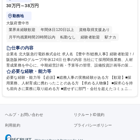
30万円～38万円
勤務地
大阪府豊中市
業界未経験歓迎
年間休日120日以上
資格取得支援あり
月平均残業時間20時間以内
転勤なし
経験者歓迎
駅ナカ
退職金あり
完全週休2日制
交通費支給
駅近5分以内
仕事の内容
土日祝休み
服装自由
昼食補助あり
食事補助あり
企業名 北大阪急行電鉄株式会社 求人名 【豊中市/総務人事】経験者歓迎！/
阪急阪神HDグループ/年休124日 仕事の内容 当社にて採用関係業務、人材
育成業務を中心に、中期経営計画・予算等の管理、設備投資計画等の策
定、さらに社内の重要会議の運営等、経営の根幹となる幅広い総務人事業
必要な経験・能力等
務全般を担当していただきます。 【主な業務内容】 ■採用関係業務および
必要な経験・能力等 【必須】■総務人事の実務経験がある方 【歓迎】■採
人材育成(社員研修)業務の推進 ■中期経営計画および予算等の管理 ■設備
用業務、人材育成に携わったことのある方 【求める人物像】 ■探求心を持
投資計画等の策定 ■社内の重要会議の運営 ■その他総務人事業務全般 【入
ち前向きに業務に取り組める方 ■臆せずに部門・会社を超えたコミュニケ
社後】入社後は採用や育成をメインに担当し将来的には経営根幹に関わる
ーションの取れる方 ■自分で考えて行動のできる方 ■第二の創業期を迎え
総務人事業務全般へ幅広く従事していただきます。 募集職種 【豊中市/総
る当社で組織の次代を担うネクスト人材として長期的に成長したい方 ■周
務人事】経験者歓迎！/阪急阪神HDグループ/年休124日
囲のメンバーと協調しつつ主体性を持って能動的に業務を推進できる方 学
歴・資格 学歴：大学院 大学 高専 短大 専修学校 高校 語学力： 資格：
ヘルプ・お問い合わせ
リクルートID規約
利用規約
プライバシーポリシー