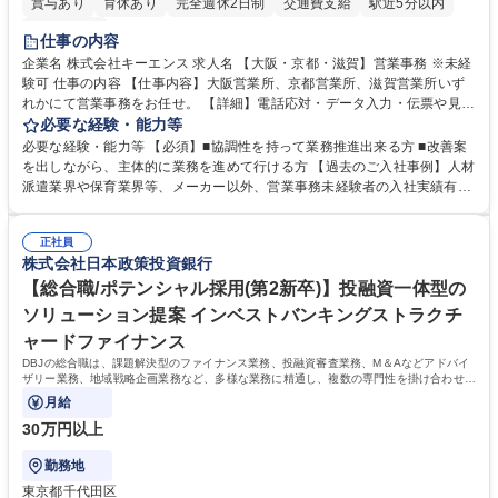
賞与あり
育休あり
完全週休2日制
交通費支給
駅近5分以内
土日祝休み
仕事の内容
企業名 株式会社キーエンス 求人名 【大阪・京都・滋賀】営業事務 ※未経
験可 仕事の内容 【仕事内容】大阪営業所、京都営業所、滋賀営業所いず
れかにて営業事務をお任せ。 【詳細】電話応対・データ入力・伝票や見積
の作成・カタログ送付・来客対応・営業所内で発生する事務業務や業務改
必要な経験・能力等
善をお任せ。 【教育制度】ご入社後、育成担当とペアになりながらOJTに
必要な経験・能力等 【必須】■協調性を持って業務推進出来る方 ■改善案
て業務を覚えていただくことが可能です。業務システムがきちんと構築さ
を出しながら、主体的に業務を進めて行ける方 【過去のご入社事例】人材
れているため、スムーズに仕事に慣れることができる環境です。また、
派遣業界や保育業界等、メーカー以外、営業事務未経験者の入社実績有
「チームで成果を出す文化」があり、良いやり方を積極的に共有しながら
【当社の事務職について】単なる事務ではなく主体性を発揮したサポート
常に改善を目指す風土のため、安心して業務に取り組んでいただけます。
により、キーエンスの付加価値向上に貢献します。ベースの定型業務に加
募集職種 【大阪・京都・滋賀】営業事務 ※未経験可
正社員
えて、お客様や社員の状況に合わせ、能動的なサポート、改善の動きも期
株式会社日本政策投資銀行
待され。組織を支えるスペシャリストとして、チームに貢献し、結果的に
社員から頼られる存在になることができます。平均19:30の退勤以降の業
【総合職/ポテンシャル採用(第2新卒)】投融資一体型の
務の持ち帰りも禁止されており、メリハリのある働き方となります。 学
ソリューション提案 インベストバンキングストラクチ
歴・資格 学歴：大学院 大学 高専 短大 語学力： 資格：
ャードファイナンス
DBJの総合職は、課題解決型のファイナンス業務、投融資審査業務、M＆Aなどアドバイ
ザリー業務、地域戦略企画業務など、多様な業務に精通し、複数の専門性を掛け合わせて
広く社会に貢献していく職種です。
月給
30万円以上
勤務地
東京都千代田区