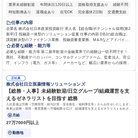
業界未経験歓迎
年間休日120日以上
資格取得支援あり
経験不問
時短勤務あり
退職金あり
在宅OK
完全週休2日制
交通費支給
駅近5分以内
土日祝休み
第二新卒歓迎
寮・社宅あり
仕事の内容
食事補助あり
託児所あり
企業名 株式会社日本政策投資銀行 求人名 【総合職/ポテンシャル採用(第2
新卒)】投融資一体型のソリューション提案 仕事の内容 DBJの総合職は、
課題解決型のファイナンス業務、投融資審査業務、M＆Aなどアドバイザ
リー業務、地域戦略企画業務など、多様な業務に精通し、複数の専門性を
必要な経験・能力等
掛け合わせて広く社会に貢献していく職種です。 入社後は、横断的なロー
必要な経験・能力等 第二新卒歓迎※金融業界での経験は一切不問です！
テーションを経て適性や専門性に応じたキャリアを形成していただきま
商社、不動産デベロッパー、コンサルティングファーム、監査法人、官公
す。総合職として入社いただき、下記いずれかの部門でご活躍いただきま
庁、インフラ（電力、ガス等）、メーカーなど、幅広い業界からの採用実
す。※未経験の方に関しては、入行後3ヶ月間の金融の実務を学んでいた
績があります。 ＜求める人物像＞DBJでは、強い社会的使命感をもち、今
だく研修を準備しております。 ・法人RM業務・金融機能業務・コーポレ
後の日本のあり方を俯瞰する総合性と、金融分野のフロンティアを切り拓
ート・ナレッジ業務 ※それぞれの業務内容に関しては、別途その他労働条
正社員
く高い志を併せもった人材を求めています。ポテンシャル採用（第2新
株式会社日立医薬情報ソリューションズ
件備考欄に記載 募集職種 【総合職/ポテンシャル採用(第2新卒)】投融資一
卒）では、金融業界での経験や知識を問いません。新たな時代を見据え
体型のソリューション提案
て、複雑化する社会課題の解決に向けて先鞭をつける役割を担いたい、と
【総務・人事】未経験歓迎/日立グループ/組織運営を支
いう気概をお持ちの方を心待ちにしています。 学歴・資格 学歴：大学院
えるゼネラリストを目指す 総務
大学 語学力： 資格：
入社直後は労務（労務管理・給与計算・安全衛生・福利厚生等）からお任せいたします。
将来は総務・採用・教育業務へ守備範囲を広げ、組織運営を支えるゼネラリストをめざせ
ます。
月給
27万7000円以上
勤務地