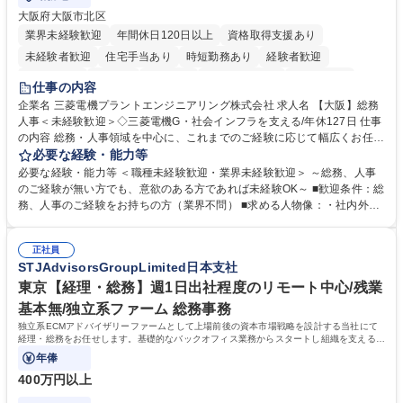
大阪府大阪市北区
業界未経験歓迎
年間休日120日以上
資格取得支援あり
未経験者歓迎
住宅手当あり
時短勤務あり
経験者歓迎
退職金あり
在宅OK
賞与あり
完全週休2日制
交通費支給
仕事の内容
駅近5分以内
土日祝休み
服装自由
寮・社宅あり
食事補助あり
企業名 三菱電機プラントエンジニアリング株式会社 求人名 【大阪】総務
人事＜未経験歓迎＞◇三菱電機G・社会インフラを支える/年休127日 仕事
の内容 総務・人事領域を中心に、これまでのご経験に応じて幅広くお任せ
します。 ＜具体的には＞ ・総務/人事労務（給与・社保・勤怠管理など）
必要な経験・能力等
・採用・教育研修 ・福利厚生運用 など ※基本的には事務所勤務ですが、
必要な経験・能力等 ＜職種未経験歓迎・業界未経験歓迎＞ ～総務、人事
採用や教育等の業務内容により、関西圏以外への日帰り・宿泊を伴う国内
のご経験が無い方でも、意欲のある方であれば未経験OK～ ■歓迎条件：総
出張もございます。 ※担当業務を持ちつつ、お互いに助け合いながら、総
務、人事のご経験をお持ちの方（業界不問） ■求める人物像：・社内外の
務部という組織として協力しながら進める体制です。 募集職種 【大阪】
関係各部門との調整を率先して行い、業務を円滑に遂行できる協調性やコ
総務人事＜未経験歓迎＞◇三菱電機G・社会インフラを支える/年休127日
ミュニケーション能力を持っている方 ・人事総務領域に興味がありゼネラ
正社員
リスト志向をお持ちの方 学歴・資格 学歴：大学院 大学 語学力： 資格：
STJAdvisorsGroupLimited日本支社
東京【経理・総務】週1日出社程度のリモート中心/残業
基本無/独立系ファーム 総務事務
独立系ECMアドバイザリーファームとして上場前後の資本市場戦略を設計する当社にて
経理・総務をお任せします。基礎的なバックオフィス業務からスタートし組織を支える専
任担当として広く活躍できる環境です。
年俸
400万円以上