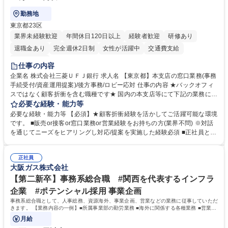
勤務地
東京都23区
業界未経験歓迎
年間休日120日以上
経験者歓迎
研修あり
退職金あり
完全週休2日制
女性が活躍中
交通費支給
土日祝休み
仕事の内容
企業名 株式会社三菱ＵＦＪ銀行 求人名 【東京都】本支店の窓口業務(事務
手続受付/資産運用提案)/後方事務/ロビー応対 仕事の内容 ★バックオフィ
スではなく顧客折衝を含む職種です★ 国内の本支店等にて下記の業務に従
事していただきます。 ■窓口/後方/ロビーにて事務手続等の受付・オペレ
必要な経験・能力等
ーション、お客様対応 ■窓口にて、ご来店された個人のお客様に対して金
必要な経験・能力等 【必須】★顧客折衝経験を活かしてご活躍可能な環境
融商品のご提案 ■効率的な事務運用の検討・構築等 ≪業務紹介：ご応募前
です。 ■販売or接客or窓口業務or営業経験をお持ちの方(業界不問) ※対話
に必ずご覧ください≫ ※記事 https://www.mysite.bk.mufg.jp/career/circle/
を通じてニーズをヒアリングし対応/提案を実施した経験必須 ■正社員とし
article17/ ※動画 https://youtu.be/H-S7HaJqqbg 募集職種 【東京都】本支
ての就業経験1年以上 【歓迎】■金融業界での就業経験■銀行での預金為替
店の窓口業務(事務手続受付/資産運用提案)/後方事務/ロビー応対
事務経験 ■金融商品の提案・販売経験 ≪魅力≫研修やOJT環境が整ってい
正社員
るので安心して入行いただけます。 幅広いキャリアの選択肢があり、公募
大阪ガス株式会社
や社内副業等を活用し、 一人ひとりが挑戦できるカルチャーが浸透してい
ます。 学歴・資格 学歴：大学院 大学 高専 短大 専修学校 高校 語学力：
【第二新卒】事務系総合職 #関西を代表するインフラ
資格：
企業 #ポテンシャル採用 事業企画
事務系総合職として、人事総務、資源海外、事業企画、営業などの業務に従事していただ
きます。 【業務内容の一例】■所属事業部の勤労業務 ■海外に関係する各種業務 ■営業部
門の企画スタッフ、ルート営業
月給