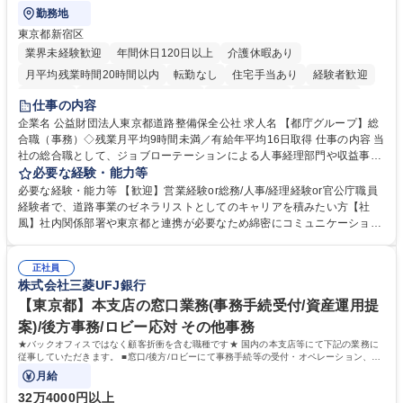
勤務地
東京都新宿区
業界未経験歓迎
年間休日120日以上
介護休暇あり
月平均残業時間20時間以内
転勤なし
住宅手当あり
経験者歓迎
研修あり
退職金あり
賞与あり
完全週休2日制
交通費支給
仕事の内容
駅近5分以内
資格取得手当あり
食事補助あり
企業名 公益財団法人東京都道路整備保全公社 求人名 【都庁グループ】総
合職（事務）◇残業月平均9時間未満／有給年平均16日取得 仕事の内容 当
社の総合職として、ジョブローテーションによる人事経理部門や収益事業
等のフロント部門の部署等幅広い部署での業務をお任せいたします。研修
必要な経験・能力等
制度やキャリア支援が充実しております！ ※下記業務詳細 【業務詳細】■
必要な経験・能力等 【歓迎】営業経験or総務/人事/経理経験or官公庁職員
管理部門：広報、人事、経理など当公社の運営に係る管理業務 ■収益部
経験者で、道路事業のゼネラリストとしてのキャリアを積みたい方【社
門：駐車場の新規開拓、管理運営、新宿駅西口広場の「イベントコーナ
風】社内関係部署や東京都と連携が必要なため綿密にコミュニケーション
ー」などの管理運営 ■道路部門：整備の急がれる骨格幹線道路や木造住宅
を図っています。 【業務の魅力】■幅広く携われる：総合職（事務）で
密集地域の特定整備路線の用地取得、道路に関する普及啓発事業、都内の
は、駐車場の管理運営や道路用地の取得、公益財団法人の中枢を担う管理
道路施設や道路工事現場の見学ツアー事業 ※入社後は上記いずれかの部門
正社員
部門など多岐に渡る業務を経験できます。 ■様々なプロジェクト：駐車場
株式会社三菱UFJ銀行
へ配属。※業務内容変更の範囲：会社の定める業務 募集職種 【都庁グル
事業の他、新宿駅西口広場内に設置された照明を兼ねた広告「ブライトサ
ープ】総合職（事務）◇残業月平均9時間未満／有給年平均16日取得
イン」の管理運営を行うなど、事業収益を生み出す活動を積極的に行って
【東京都】本支店の窓口業務(事務手続受付/資産運用提
います。 学歴・資格 学歴：大学院 大学 高専 短大 専修学校 高校 語学力：
案)/後方事務/ロビー応対 その他事務
資格：
★バックオフィスではなく顧客折衝を含む職種です★ 国内の本支店等にて下記の業務に
従事していただきます。 ■窓口/後方/ロビーにて事務手続等の受付・オペレーション、お
客様対応
月給
32万4000円以上