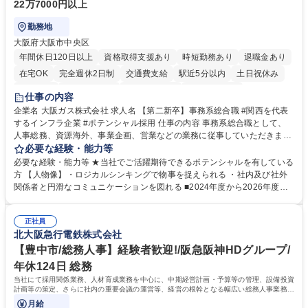
22万7000円以上
勤務地
大阪府大阪市中央区
年間休日120日以上
資格取得支援あり
時短勤務あり
退職金あり
在宅OK
完全週休2日制
交通費支給
駅近5分以内
土日祝休み
服装自由
第二新卒歓迎
寮・社宅あり
食事補助あり
仕事の内容
企業名 大阪ガス株式会社 求人名 【第二新卒】事務系総合職 #関西を代表
するインフラ企業 #ポテンシャル採用 仕事の内容 事務系総合職として、
人事総務、資源海外、事業企画、営業などの業務に従事していただきま
す。 【業務内容の一例】■所属事業部の勤労業務 ■海外に関係する各種業
必要な経験・能力等
務 ■営業部門の企画スタッフ、ルート営業 【キャリアパス】入社後の配属
必要な経験・能力等 ★当社でご活躍期待できるポテンシャルを有している
ポジションで一定期間ご活躍頂いた後、本人の適性及び将来のキャリアを
方 【人物像】・ロジカルシンキングで物事を捉えられる ・社内及び社外
鑑みてジョブローテーションを行います。 【育成】OJTでの現場育成や研
関係者と円滑なコミュニケーションを図れる ■2024年度から2026年度ま
修カリキュラムを通じて、Daigasグループの業務で必要となる知識につい
での3ヵ年を対象とする「Daigasグループ中期経営計画2026」を策定しま
て学んでいただきます。 募集職種 【第二新卒】事務系総合職 #関西を代
した。https://www.osakagas.co.jp/company/press/pr2024/1777576_564
表するインフラ企業 #ポテンシャル採用
正社員
72.html ■エネルギーセキュリティの不安定化や気候変動による自然災害の
北大阪急行電鉄株式会社
甚大化など、これまで以上に社会課題解決の重要性が高まっています。
「未来の日常」の創造に向けて持続可能な社会の実現に貢献してまいりま
【豊中市/総務人事】経験者歓迎!/阪急阪神HDグループ/
す。 学歴・資格 学歴：大学院 大学 語学力： 資格：
年休124日 総務
当社にて採用関係業務、人材育成業務を中心に、中期経営計画・予算等の管理、設備投資
計画等の策定、さらに社内の重要会議の運営等、経営の根幹となる幅広い総務人事業務全
般を担当していただきます。
月給