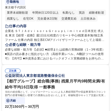
勤務地
東京都千代田区
業界未経験歓迎
年間休日120日以上
転勤なし
英語
経験者歓迎
残業なし
在宅OK
完全週休2日制
交通費支給
土日祝休み
仕事の内容
企業名 ＳＴＪＡｄｖｉｓｏｒｓＧｒｏｕｐＬｉｍｉｔｅｄ日本支社 求人
名 東京【経理・総務】週1日出社程度のリモート中心/残業基本無/独立系
ファーム 仕事の内容 独立系ECMアドバイザリーファームとして上場前後
の資本市場戦略を設計する当社にて経理・総務をお任せします。基礎的な
必要な経験・能力等
バックオフィス業務からスタートし組織を支える専任担当として広く活躍
必要な経験・能力等 【必須】■経理または総務の実務経験（1～3年程度）
できる環境です。 ■日常経理、月次および年次決算サポート業務 ■本国
■英語の読み書きに抵抗がない方（高校卒業レベル。AI翻訳ツールの使用
（グローバル）との英文メール対応（AI翻訳ツール等を使用しての対応で
可）【尚可】■外資系企業におけるバックオフィス実務経験をお持ちの方
問題ございません） ■オフィス環境整備、郵便物の発送・受取等の総務業
【必須・尚可要件】簿記などの特別な資格や、TOEIC等のスコアは求めて
務全般 ■その他バックオフィス関連サポート ※ご経験に合わせて無理なく
おりません。日々の事務処理を丁寧かつ正確に行える方を歓迎します。
業務をお任せします。残業も基本的には発生せず、ご自身のペースで業務
正社員
【働き方について】現在は週4日程度の在宅勤務を実施しており、ワーク
公益財団法人東京都道路整備保全公社
を進めやすく定着率の高い環境です。 募集職種 東京【経理・総務】週1日
ライフバランスを重視する方に最適な環境です（フルリモートも面接で相
出社程度のリモート中心/残業基本無/独立系ファーム
談可）。【求める人物像】幅広いバックオフィス業務に柔軟に対応でき、
【都庁グループ】総合職(事務) 残業月平均9時間未満/有
社内外と円滑にコミュニケーションを取りながら業務を推進できる方 学
給年平均16日取得 一般事務
歴・資格 学歴：大学院 大学 高専 短大 専修学校 高校 語学力： 資格：
当社の総合職として、ジョブローテーションによる人事経理部門や収益事業等のフロント
部門の部署等幅広い部署での業務をお任せいたします。研修制度やキャリア支援が充実し
ております！ ※下記業務詳細
月給
22万1500円～30万円