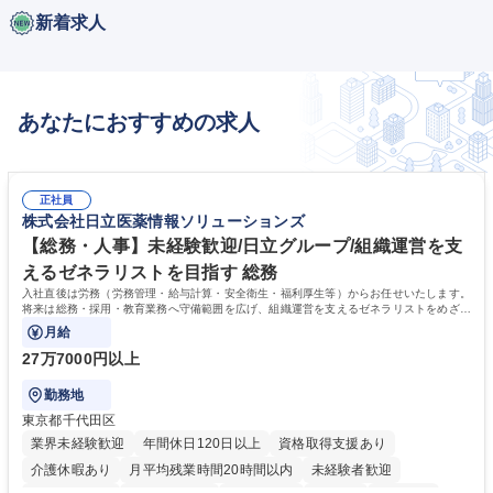
新着求人
あなたにおすすめの求人
正社員
株式会社日立医薬情報ソリューションズ
【総務・人事】未経験歓迎/日立グループ/組織運営を支
えるゼネラリストを目指す 総務
入社直後は労務（労務管理・給与計算・安全衛生・福利厚生等）からお任せいたします。
将来は総務・採用・教育業務へ守備範囲を広げ、組織運営を支えるゼネラリストをめざせ
ます。
月給
27万7000円以上
勤務地
東京都千代田区
業界未経験歓迎
年間休日120日以上
資格取得支援あり
介護休暇あり
月平均残業時間20時間以内
未経験者歓迎