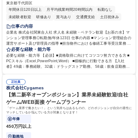
東京都千代田区
年間休日120日以上
月平均残業時間20時間以内
転勤なし
未経験者歓迎
研修あり
賞与あり
交通費支給
土日祝休み
仕事の内容
企業名 株式会社関東合人社 求人名 未経験・ベテラン歓迎【お茶の水】マ
ンション管理事務◎転勤無/年休123日 仕事の内容 ■マンション管理組合の
運営サポート及び管理員の指導 ■担当物件における修繕工事等受注業務 ■
事務所内での事務業務等 ★異業界からの転職者が多数活躍しています
必要な経験・能力等
【年収補足】532万円 ＋別途インセンティヴで平均約100万円/年（昨年度
必要な経験・能力等 【必須】■資格取得に向けてコツコツ努力できる方 ■
実績） ＋管理業務主任者資格手当50,000円/月 ★親会社である株式会社合
PCスキル（Excel,PowerPoint,Word） ■積極的に行動できる方 【入社
人社計画研究所社のグループ会社として、質の高いサービスと適性価格を
者】49歳：事務経験、32歳：ドラッグストア勤務、 58歳：飲食店勤務
武器に約20年受託戸数増加中です。https://www.gojin.co.jp/abt/abt_3.html
等：中途採用の9割が未経験者！ 【資格取得支援】■メンター制度■社内模
募集職種 未経験・ベテラン歓迎【お茶の水】マンション管理事務◎転勤
試や研修制度など充実！ ＊未資格者の8割以上が入社2年以内に資格を取
無/年休123日
正社員
得出来ております！ 【魅力】■フレックス制度、未経験からでも下限年収
株式会社Cygames
を一律支給！ ■管理業務主任者資格取得後には50,000円/月の手当あり！
学歴・資格 学歴：大学院 大学 高専 短大 専修学校 高校 語学力： 資格：第
【第二新卒オープンポジション】業界未経験歓迎/自社
一種運転免許普通自動車
ゲーム/WEB面接 ゲームプランナー
「ゲーム業界で働きたい！」という気持ちはあるものの、どのポジションが自分の適性に
マッチしているか悩んでいる方が対象となります！
年俸
450万円以上
勤務地