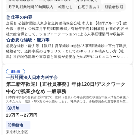
月平均残業時間20時間以内
転勤なし
住宅手当あり
経験者歓迎
研修あり
退職金あり
賞与あり
完全週休2日制
交通費支給
仕事の内容
駅近5分以内
資格取得手当あり
食事補助あり
企業名 公益財団法人東京都道路整備保全公社 求人名 【都庁グループ】総
合職（事務）◇残業月平均9時間未満／有給年平均16日取得 仕事の内容 当
社の総合職として、ジョブローテーションによる人事経理部門や収益事業
等のフロント部門の部署等幅広い部署での業務をお任せいたします。研修
必要な経験・能力等
制度やキャリア支援が充実しております！ ※下記業務詳細 【業務詳細】■
必要な経験・能力等 【歓迎】営業経験or総務/人事/経理経験or官公庁職員
管理部門：広報、人事、経理など当公社の運営に係る管理業務 ■収益部
経験者で、道路事業のゼネラリストとしてのキャリアを積みたい方【社
門：駐車場の新規開拓、管理運営、新宿駅西口広場の「イベントコーナ
風】社内関係部署や東京都と連携が必要なため綿密にコミュニケーション
ー」などの管理運営 ■道路部門：整備の急がれる骨格幹線道路や木造住宅
を図っています。 【業務の魅力】■幅広く携われる：総合職（事務）で
密集地域の特定整備路線の用地取得、道路に関する普及啓発事業、都内の
は、駐車場の管理運営や道路用地の取得、公益財団法人の中枢を担う管理
道路施設や道路工事現場の見学ツアー事業 ※入社後は上記いずれかの部門
正社員
部門など多岐に渡る業務を経験できます。 ■様々なプロジェクト：駐車場
一般社団法人日本内科学会
へ配属。※業務内容変更の範囲：会社の定める業務 募集職種 【都庁グル
事業の他、新宿駅西口広場内に設置された照明を兼ねた広告「ブライトサ
ープ】総合職（事務）◇残業月平均9時間未満／有給年平均16日取得
イン」の管理運営を行うなど、事業収益を生み出す活動を積極的に行って
第二新卒歓迎!【正社員事務】年休120日/デスクワーク
います。 学歴・資格 学歴：大学院 大学 高専 短大 専修学校 高校 語学力：
中心で残業少なめ 一般事務
資格：
日本内科学会の会員管理部門にて、医師（会員）の年会費徴収や住所等個人情報の変更シ
ステム入力、電話・FAX対応をお任せします。将来的には、各種委員会の運営事務局業務
などにも幅広く携わっていただきます。
月給
23万円～27万円
勤務地
東京都文京区