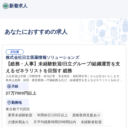
新着求人
あなたにおすすめの求人
正社員
株式会社日立医薬情報ソリューションズ
【総務・人事】未経験歓迎/日立グループ/組織運営を支
えるゼネラリストを目指す 総務
入社直後は労務（労務管理・給与計算・安全衛生・福利厚生等）からお任せいたします。
将来は総務・採用・教育業務へ守備範囲を広げ、組織運営を支えるゼネラリストをめざせ
ます。
月給
27万7000円以上
勤務地
東京都千代田区
業界未経験歓迎
年間休日120日以上
資格取得支援あり
介護休暇あり
月平均残業時間20時間以内
未経験者歓迎