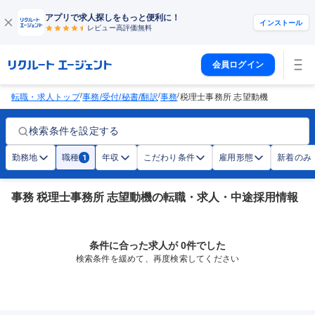
アプリで求人探しをもっと便利に！
インストール
レビュー高評価
無料
会員ログイン
/
/
/
転職・求人トップ
事務/受付/秘書/翻訳
事務
税理士事務所 志望動機
検索条件を設定する
勤務地
職種
年収
こだわり条件
雇用形態
新着のみ
1
事務 税理士事務所 志望動機の転職・求人・中途採用情報
条件に合った求人が 0件でした
検索条件を緩めて、再度検索してください