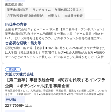
東京都渋谷区
業界未経験歓迎
ランチタイム
年間休日120日以上
月平均残業時間20時間以内
転勤なし
未経験者歓迎
住宅手当あり
経験者歓迎
完全週休2日制
インセンティブあり
仕事の内容
交通費支給
土日祝休み
服装自由
昼食補助あり
第二新卒歓迎
企業名 株式会社Ｃｙｇａｍｅｓ 求人名 【第二新卒オープンポジション】
業界未経験歓迎/自社ゲーム/WEB面接 仕事の内容 「ゲーム業界で働きた
食事補助あり
い！」という気持ちはあるものの、どのポジションが自分の適性にマッチ
しているか悩んでいる方が対象となります！ 総合職（プランナー/データ
必要な経験・能力等
アナリストなど）、技術職（開発エンジニ ア/インフラエンジニアな
必要な経験・能力等 【必須】■2023年3月から2025年3月までに大学また
ど）、デザイン職（デザイナー/イラストレ ーターなど）等から、面接で
は大学院（博士課程含む）卒業/修了した方■社会人経験がある方 ■映画や
ご希望と適正にマッチしたポジションをご案内いたします。ゲームやエン
ゲームなどのコンテンツに親しみ、ビジネスとして興味がある方 《入社実
タメコンテンツが大好きで、「ゲーム業界の未来を自らの手で作りたい」
績 例》 ・メーカー → プロジェクトマネージャー ・ソーシャルゲーム →
「最高のコンテンツを作るためには、何でもやる」という情熱に溢れた方
ゲームプランナー ・通信 → ゲームエンジニア ・独立行政法人 → データ
のご応募をお待ちしております。 募集職種 【第二新卒オープンポジショ
正社員
サイエンティスト 学歴・資格 学歴：大学院 大学 語学力： 資格：
大阪ガス株式会社
ン】業界未経験歓迎/自社ゲーム/WEB面接
【第二新卒】事務系総合職 #関西を代表するインフラ
企業 #ポテンシャル採用 事業企画
事務系総合職として、人事総務、資源海外、事業企画、営業などの業務に従事していただ
きます。 【業務内容の一例】■所属事業部の勤労業務 ■海外に関係する各種業務 ■営業部
門の企画スタッフ、ルート営業
月給
22万7000円以上