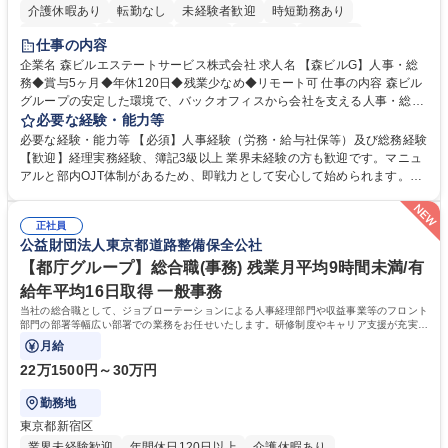
介護休暇あり
転勤なし
未経験者歓迎
時短勤務あり
経験者歓迎
退職金あり
在宅OK
賞与あり
育休あり
仕事の内容
完全週休2日制
交通費支給
長期歓迎
駅近5分以内
土日祝休み
企業名 森ビルエステートサービス株式会社 求人名 【森ビルG】人事・総
務◆賞与5ヶ月◆年休120日◆残業少なめ◆リモート可 仕事の内容 森ビル
グループの安定した環境で、バックオフィスから会社を支える人事・総務
をお任せします。 労務と総務の業務をバランスよく担当し、ゆくゆくは制
必要な経験・能力等
度改定などのコア業務にも挑戦できる、やりがいある環境です。 ■勤怠管
必要な経験・能力等 【必須】人事経験（労務・給与社保等）及び総務経験
理、給与計算、社会保険手続き、年末調整等の労務管理全般 ■入退社手続
【歓迎】経理実務経験、簿記3級以上 業界未経験の方も歓迎です。マニュ
き、社内規定の改定や人事制度改定などのコア業務 ■社内イベントの企画
アルと部内OJT体制があるため、即戦力として安心して始められます。
運営やその他総務業務全般 ※労務と総務を1：1の割合でお任せ。 入社後
【魅力・やりがい】森ビルGの安定基盤で労務から総務まで幅広く携われ
は部内のOJTを中心に、あなたの経験に合わせて不足している部分はいつ
ます。定型業務に留まらず、社内規定や人事制度の改定など会社のコア業
でも質問・相談できる環境が整っているため、安心して成長できます。 募
正社員
務に挑戦できるため、自身の成長と組織への貢献度をダイレクトに実感で
公益財団法人東京都道路整備保全公社
集職種 【森ビルG】人事・総務◆賞与5ヶ月◆年休120日◆残業少なめ◆
きます。 残業少なめ、週1日リモート可など、ワークライフバランスを保
リモート可
ち長期活躍できる環境です。 「これまでの幅広い経験を活かし、長期的な
【都庁グループ】総合職(事務) 残業月平均9時間未満/有
キャリアを築きたい」という前向きな意欲と挑戦を全力で応援します。 学
給年平均16日取得 一般事務
歴・資格 学歴：大学院 大学 高専 短大 専修学校 高校 語学力： 資格：日商
当社の総合職として、ジョブローテーションによる人事経理部門や収益事業等のフロント
簿記検定1級 日商簿記検定2級 日商簿記検定3級
部門の部署等幅広い部署での業務をお任せいたします。研修制度やキャリア支援が充実し
ております！ ※下記業務詳細
月給
22万1500円～30万円
勤務地
東京都新宿区
業界未経験歓迎
年間休日120日以上
介護休暇あり