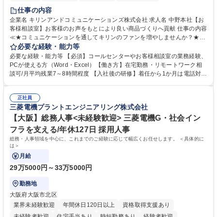
仕事の内容
企業名 キリンアンドコミュニケーションズ株式会社 求人名 中野本社【お
客様相談室】お客様のお声をもとにより良い商品づくりへ貢献 仕事の内容
≪★コミュニケーションを通してキリンのファンを増やしませんか？★≫
お客様のお声をより良い商品づくりに活かしていく上で、窓口となるお客
必要な経験・能力等
様相談室でのお仕事です。 日々お客様からいただくキリングループへのご
必要な経験・能力等 【必須】コールセンターやお客様相談室の業務経験、
意見を、企業活動に活かしています。お客様からの声に迅速かつ誠意をも
PCが使える方（Word・Excel）【働き方】在宅勤務・リモートワーク相
って対応、情報提供するとともにグループ内活動に反映しています。 【具
談可/月平均残業7～8時間程度 【入社後の研修】着任から1か月は電話対応
体的には】電話応対、メール、お手紙対応、ご指摘品調査報告書作成、有
のOJTを中心に実施し、電話対応に慣れた段階でメール・手紙のOJTを実
人チャットボット対応など。 【1日の対応件数】■電話：月間一人当たり
施する予定です。独り立ち以降もしっかりフォローする体制を整えていま
平均100件前後■メール・手紙：同上40件前後 募集職種 中野本社【お客様
正社員
すのでご安心ください。 【当社について】キリングループの広報機能を担
三菱電機プラントエンジニアリング株式会社
相談室】お客様のお声をもとにより良い商品づくりへ貢献
う会社として、お客様との出会いを大切にし、磨き上げたホスピタリティ
を込めてコミュニケーションをとりながら広報関連業務を行っておりま
【大阪】総務人事<未経験歓迎> 三菱電機G・社会イン
す。 学歴・資格 学歴：大学院 大学 高専 短大 専修学校 高校 語学力： 資
フラを支える/年休127日 採用人事
格：
総務・人事領域を中心に、これまでのご経験に応じて幅広くお任せします。 ＜具体的に
は＞
月給
29万5000円～33万5000円
勤務地
大阪府大阪市北区
業界未経験歓迎
年間休日120日以上
資格取得支援あり
未経験者歓迎
住宅手当あり
時短勤務あり
経験者歓迎