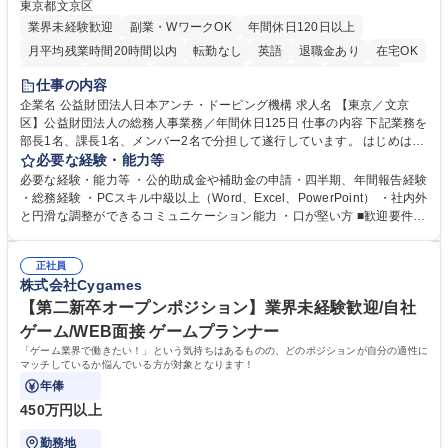
東京都文京区
業界未経験歓迎
副業・WワークOK
年間休日120日以上
月平均残業時間20時間以内
転勤なし
英語
退職金あり
在宅OK
賞与あり
育休あり
完全週休2日制
交通費支給
土日祝休み
仕事の内容
食事補助あり
企業名 公益財団法人日本アンチ・ドーピング機構 求人名 【東京／文京
区】公益財団法人の総務人事業務／年間休日125日 仕事の内容 下記業務を
部長1名、課長1名、メンバー2名で分担して遂行しています。 はじめは担
当者として業務を覚えていただき、ゆくゆくはリーダーやマネージャーポ
必要な経験・能力等
ジションとして活躍いただくことを期待しています。 【総務・人事グルー
必要な経験・能力等 ・公的助成金や補助金の申請・四半期、年間報告経験
プの業務内容】 ・人事制度関連 ・採用活動 ・教育研修の企画、実行 ・勤
・総務経験 ・PCスキル中級以上（Word、Excel、PowerPoint） ・社内外
怠管理 ・官公庁への各種提出 ・法定の会議運営（評議員会、理事会） ・
と円滑な調整ができるコミュニケーション能力 ・口が堅い方 ■歓迎要件
コンプライアンス ・内部規程やルールの管理、整備、文書管理 ・契約関
・採用業務経験 ・英語に抵抗がない方 ・営業経験 学歴・資格 学歴：大学
連 ・衛生管理 ・防災関連・公的助成金の管理・オフィス、ファシリティ
院 大学 高専 短大 専修学校 高校 語学力： 資格：
管理 ・福利厚生関連 ・職員からの問合せ、相談対応 ・その他日常の総務
正社員
株式会社Cygames
業務全般 募集職種 【東京／文京区】公益財団法人の総務人事業務／年間
休日125日
【第二新卒オープンポジション】業界未経験歓迎/自社
ゲーム/WEB面接 ゲームプランナー
「ゲーム業界で働きたい！」という気持ちはあるものの、どのポジションが自分の適性に
マッチしているか悩んでいる方が対象となります！
年俸
450万円以上
勤務地