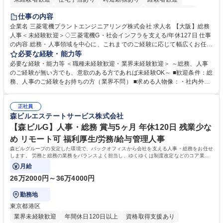
退職金あり
在宅OK
賞与あり
完全週休2日制
交通費支給
仕事の内容
駅近5分以内
土日祝休み
服装自由
寮・社宅あり
食事補助あり
企業名 三菱電機プラントエンジニアリング株式会社 求人名 【大阪】総務
人事＜未経験歓迎＞◇三菱電機G・社会インフラを支える/年休127日 仕事
の内容 総務・人事領域を中心に、これまでのご経験に応じて幅広くお任せ
します。 ＜具体的には＞ ・総務/人事労務（給与・社保・勤怠管理など）
必要な経験・能力等
・採用・教育研修 ・福利厚生運用 など ※基本的には事務所勤務ですが、
必要な経験・能力等 ＜職種未経験歓迎・業界未経験歓迎＞ ～総務、人事
採用や教育等の業務内容により、関西圏以外への日帰り・宿泊を伴う国内
のご経験が無い方でも、意欲のある方であれば未経験OK～ ■歓迎条件：総
出張もございます。 ※担当業務を持ちつつ、お互いに助け合いながら、総
務、人事のご経験をお持ちの方（業界不問） ■求める人物像：・社内外の
務部という組織として協力しながら進める体制です。 募集職種 【大阪】
関係各部門との調整を率先して行い、業務を円滑に遂行できる協調性やコ
総務人事＜未経験歓迎＞◇三菱電機G・社会インフラを支える/年休127日
ミュニケーション能力を持っている方 ・人事総務領域に興味がありゼネラ
正社員
リスト志向をお持ちの方 学歴・資格 学歴：大学院 大学 語学力： 資格：
森ビルエステートサービス株式会社
【森ビルG】人事・総務 賞与5ヶ月 年休120日 残業少な
め リモート可 福利厚生/労務/給与管理人事
森ビルグループの安定した環境で、バックオフィスから会社を支える人事・総務をお任せ
します。 労務と総務の業務をバランスよく担当し、ゆくゆくは制度改定などのコア業務
にも挑戦できる、やりがいある環境です。
月給
26万2000円～36万4000円
勤務地
東京都港区
業界未経験歓迎
年間休日120日以上
資格取得支援あり