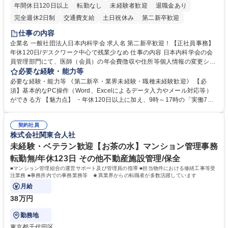
年間休日120日以上
転勤なし
未経験者歓迎
退職金あり
完全週休2日制
交通費支給
土日祝休み
第二新卒歓迎
仕事の内容
企業名 一般社団法人日本内科学会 求人名 第二新卒歓迎！【正社員事務】
年休120日/デスクワーク中心で残業少なめ 仕事の内容 日本内科学会の会
員管理部門にて、医師（会員）の年会費徴収や住所等個人情報の変更シス
テム入力、電話・FAX対応をお任せします。将来的には、各種委員会の運
必要な経験・能力等
営事務局業務などにも幅広く携わっていただきます。 【会員管理・データ
必要な経験・能力等 《第二新卒・業界未経験・職種未経験歓迎》 【必
入力業務】 ・医師（会員）の住所変更、個人情報のシステム登録・更新
須】基本的なPC操作（Word、Excelによるデータ入力やメール対応等）
・年会費の徴収管理や入金データの照合確認 【問い合わせ対応】 ・会員
ができる方 【魅力点】 ・年休120日以上に加え、9時～17時の「実働7時
（医師）からの電話、FAX、ネット申請に伴う相談受付 ・複雑な案件のへ
間勤務」で残業も少なくワークライフバランスは抜群です。 【将来的な業
のエスカレーション・連携対応 募集職種 第二新卒歓迎！【正社員事務】
務（各種委員会運営）】 ・学会内における各種委員会のスケジュール調
年休120日/デスクワーク中心で残業少なめ
契約社員
整、資料作成、当日の運営サポート 学歴・資格 学歴：大学院 大学 語学
株式会社関東合人社
力： 資格：
未経験・ベテラン歓迎【お茶の水】マンション管理事務
転勤無/年休123日 その他不動産施設管理/保全
■マンション管理組合の運営サポート及び管理員の指導 ■担当物件における修繕工事等受
注業務 ■事務所内での事務業務等 ★異業界からの転職者が多数活躍しています
月給
38万円
勤務地
東京都千代田区