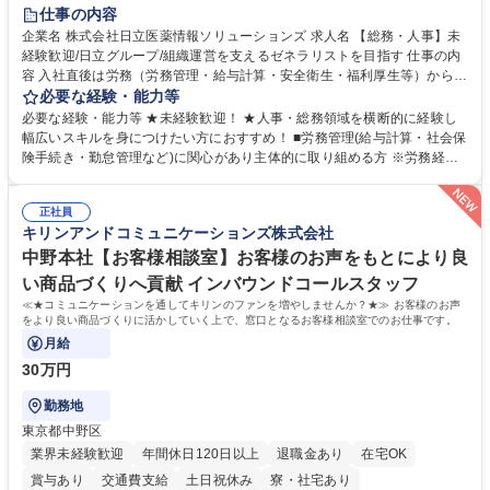
住宅手当あり
時短勤務あり
退職金あり
在宅OK
賞与あり
仕事の内容
育休あり
完全週休2日制
交通費支給
土日祝休み
寮・社宅あり
企業名 株式会社日立医薬情報ソリューションズ 求人名 【総務・人事】未
経験歓迎/日立グループ/組織運営を支えるゼネラリストを目指す 仕事の内
容 入社直後は労務（労務管理・給与計算・安全衛生・福利厚生等）からお
任せいたします。将来は総務・採用・教育業務へ守備範囲を広げ、組織運
必要な経験・能力等
営を支えるゼネラリストをめざせます。 ・初期業務：労働時間管理、給与
必要な経験・能力等 ★未経験歓迎！ ★人事・総務領域を横断的に経験し
計算、社会保険対応、福利厚生管理、安全衛生、健康経営推進等をお任せ
幅広いスキルを身につけたい方におすすめ！ ■労務管理(給与計算・社会保
します。ご経験に応じて、休職者管理など、幅広く経験を積んでいただき
険手続き・勤怠管理など)に関心があり主体的に取り組める方 ※労務経験
ます。 ・将来的な広がり：総務・採用・教育・税務対応・経営企画等。
者は早期にご活躍いただけます。 ■チームで仕事を推進できる方■将来は
★メンバーがマンツーマンで丁寧に教えるため、ご経験が浅くても安心！
マネジメント職として活躍したい 【尚可】■人事、労務、採用、教育業務
幅広く経験を積みたい意欲がある方に最適な環境です。 募集職種 【総
正社員
のご経験 ■労務管理（給与計算・社会保険手続き・勤怠管理など）の経験
キリンアンドコミュニケーションズ株式会社
務・人事】未経験歓迎/日立グループ/組織運営を支えるゼネラリストを目
■衛生管理者の資格をお持ちの方 学歴・資格 学歴：大学院 大学 高専 短大
指す
専修学校 高校 語学力： 資格：
中野本社【お客様相談室】お客様のお声をもとにより良
い商品づくりへ貢献 インバウンドコールスタッフ
≪★コミュニケーションを通してキリンのファンを増やしませんか？★≫ お客様のお声
をより良い商品づくりに活かしていく上で、窓口となるお客様相談室でのお仕事です。
月給
30万円
勤務地
東京都中野区
業界未経験歓迎
年間休日120日以上
退職金あり
在宅OK
賞与あり
交通費支給
土日祝休み
寮・社宅あり