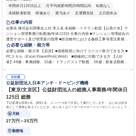
年間休日120日以上
月平均残業時間20時間以内
転勤なし
未経験者歓迎
研修あり
賞与あり
交通費支給
土日祝休み
仕事の内容
企業名 株式会社関東合人社 求人名 未経験・ベテラン歓迎【お茶の水】マ
ンション管理事務◎転勤無/年休123日 仕事の内容 ■マンション管理組合の
運営サポート及び管理員の指導 ■担当物件における修繕工事等受注業務 ■
事務所内での事務業務等 ★異業界からの転職者が多数活躍しています
必要な経験・能力等
【年収補足】532万円 ＋別途インセンティヴで平均約100万円/年（昨年度
必要な経験・能力等 【必須】■資格取得に向けてコツコツ努力できる方 ■
実績） ＋管理業務主任者資格手当50,000円/月 ★親会社である株式会社合
PCスキル（Excel,PowerPoint,Word） ■積極的に行動できる方 【入社
人社計画研究所社のグループ会社として、質の高いサービスと適性価格を
者】49歳：事務経験、32歳：ドラッグストア勤務、 58歳：飲食店勤務
武器に約20年受託戸数増加中です。https://www.gojin.co.jp/abt/abt_3.html
等：中途採用の9割が未経験者！ 【資格取得支援】■メンター制度■社内模
募集職種 未経験・ベテラン歓迎【お茶の水】マンション管理事務◎転勤
試や研修制度など充実！ ＊未資格者の8割以上が入社2年以内に資格を取
無/年休123日
正社員
得出来ております！ 【魅力】■フレックス制度、未経験からでも下限年収
公益財団法人日本アンチ・ドーピング機構
を一律支給！ ■管理業務主任者資格取得後には50,000円/月の手当あり！
学歴・資格 学歴：大学院 大学 高専 短大 専修学校 高校 語学力： 資格：第
【東京/文京区】公益財団法人の総務人事業務/年間休日
一種運転免許普通自動車
125日 総務
下記業務を部長1名、課長1名、メンバー2名で分担して遂行しています。 はじめは担当
者として業務を覚えていただき、ゆくゆくはリーダーやマネージャーポジションとして活
躍いただくことを期待しています。
月給
27万円～35万円
勤務地