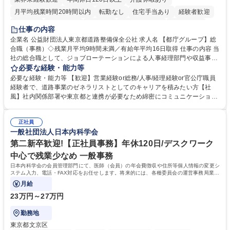
月平均残業時間20時間以内
転勤なし
住宅手当あり
経験者歓迎
研修あり
退職金あり
賞与あり
完全週休2日制
交通費支給
仕事の内容
駅近5分以内
資格取得手当あり
食事補助あり
企業名 公益財団法人東京都道路整備保全公社 求人名 【都庁グループ】総
合職（事務）◇残業月平均9時間未満／有給年平均16日取得 仕事の内容 当
社の総合職として、ジョブローテーションによる人事経理部門や収益事業
等のフロント部門の部署等幅広い部署での業務をお任せいたします。研修
必要な経験・能力等
制度やキャリア支援が充実しております！ ※下記業務詳細 【業務詳細】■
必要な経験・能力等 【歓迎】営業経験or総務/人事/経理経験or官公庁職員
管理部門：広報、人事、経理など当公社の運営に係る管理業務 ■収益部
経験者で、道路事業のゼネラリストとしてのキャリアを積みたい方【社
門：駐車場の新規開拓、管理運営、新宿駅西口広場の「イベントコーナ
風】社内関係部署や東京都と連携が必要なため綿密にコミュニケーション
ー」などの管理運営 ■道路部門：整備の急がれる骨格幹線道路や木造住宅
を図っています。 【業務の魅力】■幅広く携われる：総合職（事務）で
密集地域の特定整備路線の用地取得、道路に関する普及啓発事業、都内の
は、駐車場の管理運営や道路用地の取得、公益財団法人の中枢を担う管理
道路施設や道路工事現場の見学ツアー事業 ※入社後は上記いずれかの部門
正社員
部門など多岐に渡る業務を経験できます。 ■様々なプロジェクト：駐車場
一般社団法人日本内科学会
へ配属。※業務内容変更の範囲：会社の定める業務 募集職種 【都庁グル
事業の他、新宿駅西口広場内に設置された照明を兼ねた広告「ブライトサ
ープ】総合職（事務）◇残業月平均9時間未満／有給年平均16日取得
イン」の管理運営を行うなど、事業収益を生み出す活動を積極的に行って
第二新卒歓迎!【正社員事務】年休120日/デスクワーク
います。 学歴・資格 学歴：大学院 大学 高専 短大 専修学校 高校 語学力：
中心で残業少なめ 一般事務
資格：
日本内科学会の会員管理部門にて、医師（会員）の年会費徴収や住所等個人情報の変更シ
ステム入力、電話・FAX対応をお任せします。将来的には、各種委員会の運営事務局業務
などにも幅広く携わっていただきます。
月給
23万円～27万円
勤務地
東京都文京区