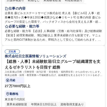
介護休暇あり
転勤なし
未経験者歓迎
時短勤務あり
経験者歓迎
退職金あり
在宅OK
賞与あり
育休あり
仕事の内容
完全週休2日制
交通費支給
長期歓迎
駅近5分以内
土日祝休み
企業名 森ビルエステートサービス株式会社 求人名 【森ビルG】人事・総
務◆賞与5ヶ月◆年休120日◆残業少なめ◆リモート可 仕事の内容 森ビル
グループの安定した環境で、バックオフィスから会社を支える人事・総務
をお任せします。 労務と総務の業務をバランスよく担当し、ゆくゆくは制
必要な経験・能力等
度改定などのコア業務にも挑戦できる、やりがいある環境です。 ■勤怠管
必要な経験・能力等 【必須】人事経験（労務・給与社保等）及び総務経験
理、給与計算、社会保険手続き、年末調整等の労務管理全般 ■入退社手続
【歓迎】経理実務経験、簿記3級以上 業界未経験の方も歓迎です。マニュ
き、社内規定の改定や人事制度改定などのコア業務 ■社内イベントの企画
アルと部内OJT体制があるため、即戦力として安心して始められます。
運営やその他総務業務全般 ※労務と総務を1：1の割合でお任せ。 入社後
【魅力・やりがい】森ビルGの安定基盤で労務から総務まで幅広く携われ
は部内のOJTを中心に、あなたの経験に合わせて不足している部分はいつ
ます。定型業務に留まらず、社内規定や人事制度の改定など会社のコア業
でも質問・相談できる環境が整っているため、安心して成長できます。 募
正社員
務に挑戦できるため、自身の成長と組織への貢献度をダイレクトに実感で
株式会社日立医薬情報ソリューションズ
集職種 【森ビルG】人事・総務◆賞与5ヶ月◆年休120日◆残業少なめ◆
きます。 残業少なめ、週1日リモート可など、ワークライフバランスを保
リモート可
ち長期活躍できる環境です。 「これまでの幅広い経験を活かし、長期的な
【総務・人事】未経験歓迎/日立グループ/組織運営を支
キャリアを築きたい」という前向きな意欲と挑戦を全力で応援します。 学
えるゼネラリストを目指す 総務
歴・資格 学歴：大学院 大学 高専 短大 専修学校 高校 語学力： 資格：日商
入社直後は労務（労務管理・給与計算・安全衛生・福利厚生等）からお任せいたします。
簿記検定1級 日商簿記検定2級 日商簿記検定3級
将来は総務・採用・教育業務へ守備範囲を広げ、組織運営を支えるゼネラリストをめざせ
ます。
月給
27万7000円以上
勤務地
東京都千代田区
業界未経験歓迎
年間休日120日以上
資格取得支援あり