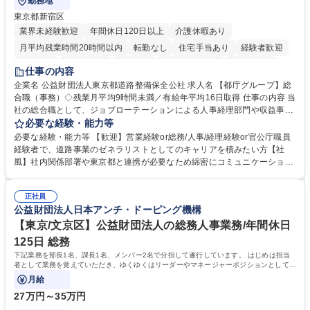
勤務地
東京都新宿区
業界未経験歓迎
年間休日120日以上
介護休暇あり
月平均残業時間20時間以内
転勤なし
住宅手当あり
経験者歓迎
研修あり
退職金あり
賞与あり
完全週休2日制
交通費支給
仕事の内容
駅近5分以内
資格取得手当あり
食事補助あり
企業名 公益財団法人東京都道路整備保全公社 求人名 【都庁グループ】総
合職（事務）◇残業月平均9時間未満／有給年平均16日取得 仕事の内容 当
社の総合職として、ジョブローテーションによる人事経理部門や収益事業
等のフロント部門の部署等幅広い部署での業務をお任せいたします。研修
必要な経験・能力等
制度やキャリア支援が充実しております！ ※下記業務詳細 【業務詳細】■
必要な経験・能力等 【歓迎】営業経験or総務/人事/経理経験or官公庁職員
管理部門：広報、人事、経理など当公社の運営に係る管理業務 ■収益部
経験者で、道路事業のゼネラリストとしてのキャリアを積みたい方【社
門：駐車場の新規開拓、管理運営、新宿駅西口広場の「イベントコーナ
風】社内関係部署や東京都と連携が必要なため綿密にコミュニケーション
ー」などの管理運営 ■道路部門：整備の急がれる骨格幹線道路や木造住宅
を図っています。 【業務の魅力】■幅広く携われる：総合職（事務）で
密集地域の特定整備路線の用地取得、道路に関する普及啓発事業、都内の
は、駐車場の管理運営や道路用地の取得、公益財団法人の中枢を担う管理
道路施設や道路工事現場の見学ツアー事業 ※入社後は上記いずれかの部門
正社員
部門など多岐に渡る業務を経験できます。 ■様々なプロジェクト：駐車場
公益財団法人日本アンチ・ドーピング機構
へ配属。※業務内容変更の範囲：会社の定める業務 募集職種 【都庁グル
事業の他、新宿駅西口広場内に設置された照明を兼ねた広告「ブライトサ
ープ】総合職（事務）◇残業月平均9時間未満／有給年平均16日取得
イン」の管理運営を行うなど、事業収益を生み出す活動を積極的に行って
【東京/文京区】公益財団法人の総務人事業務/年間休日
います。 学歴・資格 学歴：大学院 大学 高専 短大 専修学校 高校 語学力：
125日 総務
資格：
下記業務を部長1名、課長1名、メンバー2名で分担して遂行しています。 はじめは担当
者として業務を覚えていただき、ゆくゆくはリーダーやマネージャーポジションとして活
躍いただくことを期待しています。
月給
27万円～35万円