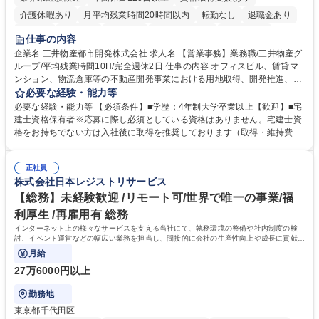
介護休暇あり
月平均残業時間20時間以内
転勤なし
退職金あり
在宅OK
賞与あり
育休あり
完全週休2日制
交通費支給
仕事の内容
駅近5分以内
土日祝休み
寮・社宅あり
企業名 三井物産都市開発株式会社 求人名 【営業事務】業務職/三井物産グ
ループ/平均残業時間10H/完全週休2日 仕事の内容 オフィスビル、賃貸マ
ンション、物流倉庫等の不動産開発事業における用地取得、開発推進、賃
貸運営、売却、仲介・活用提案等を行う営業部門において事務業務を担当
必要な経験・能力等
いただきます。 【詳細】・契約書管理、契約書製本、捺印対応、ファイリ
必要な経験・能力等 【必須条件】■学歴：4年制大学卒業以上【歓迎】■宅
ング、登記簿取得、調書取得・支払業務（各種費用支払、支払管理、請
建士資格保有者※応募に際し必須としている資格はありません。宅建士資
求・支払データ登録、取引先マスター申請対応）・予算作成及び予実管
格をお持ちでない方は入社後に取得を推奨しております（取得・維持費用
理・各種稟議書、報告書作成業務・各種台帳管理、交際費・会議費支払報
の一部補助あり） 【求める人物像】 ・向学心豊かで、主体的に行動でき
告書作成及び月次管理・部内総務庶務全般 など※※配属先によっては上記
る方。 ・社内外の多様な関係者と協調して業務を進められるコミュニケー
の他に担当頂く業務が発生する場合があります。 募集職種 【営業事務】
正社員
ション力がある方。 ・チャレンジを厭わず、粘り強く業務に取り組める
株式会社日本レジストリサービス
業務職/三井物産グループ/平均残業時間10H/完全週休2日
方。多様な関係者と謙虚に信頼関係を構築でき、期限を意識したスケジュ
ール管理が出来る方。※将来的に他部署（営業部門、コーポレート部門）
【総務】未経験歓迎 /リモート可/世界で唯一の事業/福
へのジョブローテーションの可能性があります。 学歴・資格 学歴：大学
利厚生 /再雇用有 総務
院 大学 語学力： 資格：宅地建物取引士
インターネット上の様々なサービスを支える当社にて、執務環境の整備や社内制度の検
討、イベント運営などの幅広い業務を担当し、間接的に会社の生産性向上や成長に貢献し
ている部署です。
月給
27万6000円以上
勤務地
東京都千代田区