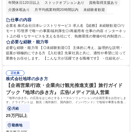
年間休日120日以上
ストックオプションあり
資格取得支援あり
介護休暇あり
月平均残業時間20時間以内
未経験者歓迎
住宅手当あり
時短勤務あり
研修あり
在宅OK
賞与あり
仕事の内容
完全週休2日制
交通費支給
駅近5分以内
土日祝休み
服装自由
企業名 株式会社日本レジストリサービス 求人名 【総務】未経験歓迎◎/リ
モート可/世界で唯一の事業/福利厚生◎/再雇用有 仕事の内容 インターネッ
ト上の様々なサービスを支える当社にて、執務環境の整備や社内制度の検
討、イベント運営などの幅広い業務を担当し、間接的に会社の生産性向上
必要な経験・能力等
や成長に貢献している部署です。 会社の全メンバーが安心して長く成果を
必要な経験・能力等 【◎未経験歓迎◎】 主体的に考え、論理的な説明・
発揮できる環境を整えるために、毎日のメンテナンスや維持管理に加え、
提案が積極的にできる方 【入社後】先輩社員と共に、適性や希望に沿って
新たな施策検討を積極的に行っていただき、会社全体を巻き込み課題解決
業務をお任せします。 【こんな方が活躍できる職種です】 ・仕組化が好
を推進。 ・オフィス運営：執務環境の整備・物品管理・社内規定整備/改
き/得意・協働の姿勢を持っている・優先順位付け、マルチタスクが得意・
善・イベント企画/運営・非常時の対応 など、本人の希望や適性によって
様々な立場で物事を考えられる・定型業務だけでなく突発的な出来事にも
幅広い業務の体得が可能で、多様なキャリアパスを描くことも可能です。
正社員
対処できる・新しいことに興味関心がある 【魅力】■自己啓発支援：資格
株式会社地球の歩き方
募集職種 【総務】未経験歓迎◎/リモート可/世界で唯一の事業/福利厚生◎/
取得や通信教育など費用の80%（年間25万円まで）を補助 ■住宅手当：家
再雇用有
賃の50%（月額7万円まで）を補助 学歴・資格 学歴：大学院 大学 語学
【企画営業/行政・企業向け観光推進支援】旅行ガイド
力： 資格：
ブック『地球の歩き方』 広告/メディア法人営業
『地球の歩き方』の広告をはじめとするトータルソリューションの企画営業をお任せしま
す。クライアントは、観光（海外旅行、国内旅行、インバウンド）で地域や事業を推進し
たい国内外の行政や企業です。
月給
25万円以上
勤務地