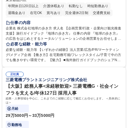
東京都品川区
年間休日120日以上
介護休暇あり
転勤なし
時短勤務あり
退職金あり
在宅OK
賞与あり
完全週休2日制
交通費支給
駅近5分以内
土日祝休み
仕事の内容
企業名 株式会社地球の歩き方 求人名 【企画営業/行政・企業向け観光推進
支援】旅行ガイドブック『地球の歩き方』 仕事の内容 『地球の歩き方』
の広告をはじめとするトータルソリューションの企画営業をお任せしま
す。クライアントは、観光（海外旅行、国内旅行、インバウンド）で地域
必要な経験・能力等
や事業を推進したい国内外の行政や企業です。 【業務詳細】■『地球の歩
必要な経験・能力等 【いずれかの経験】法人営業/広告/PR/マーケティン
き方』は海外旅行ガイドブックのNo.1ブランドであり、国内旅行において
グ/メディア企画 【働き方】在宅勤務可能/フレックスタイム/子育て中の方
も牽引しております。観光推進支援においても、業界を牽引する意欲的な
でも働きやすい環境です。 【魅力】 ■海外旅行ガイドブックのシェアNo.1
取り組みが期待されています■インバウンドは、日本の地域の未来を担う
メディアとして、個人旅行文化の拡大と定着を担ってきたブランドに携わ
国策事業です。「GOOD LUCK TRIP」は、海外旅行ガイドブックと同様
ることが可能です。 ■国内旅行ガイドブックは立ち上げ間もない新規事業
に、インバウンドのトップブランドに成長しております■旅が業務であ
正社員
であり、「地球の歩き方」としてどう取り組むか、共に形を作るコアメン
三菱電機プラントエンジニアリング株式会社
り、日常です。旅好きにはこれ以上ない環境です 募集職種 【企画営業/行
バーとして活躍いただきます。 学歴・資格 学歴：大学院 大学 語学力： 資
政・企業向け観光推進支援】旅行ガイドブック『地球の歩き方』
格：
【大阪】総務人事<未経験歓迎> 三菱電機G・社会イン
フラを支える/年休127日 採用人事
総務・人事領域を中心に、これまでのご経験に応じて幅広くお任せします。 ＜具体的に
は＞
月給
29万5000円～33万5000円
勤務地