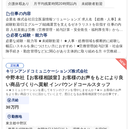
介護休暇あり
月平均残業時間20時間以内
未経験者歓迎
住宅手当あり
時短勤務あり
退職金あり
在宅OK
賞与あり
仕事の内容
育休あり
完全週休2日制
交通費支給
土日祝休み
寮・社宅あり
企業名 株式会社日立医薬情報ソリューションズ 求人名 【総務・人事】未
経験歓迎/日立グループ/組織運営を支えるゼネラリストを目指す 仕事の内
容 入社直後は労務（労務管理・給与計算・安全衛生・福利厚生等）からお
任せいたします。将来は総務・採用・教育業務へ守備範囲を広げ、組織運
必要な経験・能力等
営を支えるゼネラリストをめざせます。 ・初期業務：労働時間管理、給与
必要な経験・能力等 ★未経験歓迎！ ★人事・総務領域を横断的に経験し
計算、社会保険対応、福利厚生管理、安全衛生、健康経営推進等をお任せ
幅広いスキルを身につけたい方におすすめ！ ■労務管理(給与計算・社会保
します。ご経験に応じて、休職者管理など、幅広く経験を積んでいただき
険手続き・勤怠管理など)に関心があり主体的に取り組める方 ※労務経験
ます。 ・将来的な広がり：総務・採用・教育・税務対応・経営企画等。
者は早期にご活躍いただけます。 ■チームで仕事を推進できる方■将来は
★メンバーがマンツーマンで丁寧に教えるため、ご経験が浅くても安心！
マネジメント職として活躍したい 【尚可】■人事、労務、採用、教育業務
幅広く経験を積みたい意欲がある方に最適な環境です。 募集職種 【総
正社員
のご経験 ■労務管理（給与計算・社会保険手続き・勤怠管理など）の経験
キリンアンドコミュニケーションズ株式会社
務・人事】未経験歓迎/日立グループ/組織運営を支えるゼネラリストを目
■衛生管理者の資格をお持ちの方 学歴・資格 学歴：大学院 大学 高専 短大
指す
専修学校 高校 語学力： 資格：
中野本社【お客様相談室】お客様のお声をもとにより良
い商品づくりへ貢献 インバウンドコールスタッフ
≪★コミュニケーションを通してキリンのファンを増やしませんか？★≫ お客様のお声
をより良い商品づくりに活かしていく上で、窓口となるお客様相談室でのお仕事です。
月給
30万円
勤務地
東京都中野区