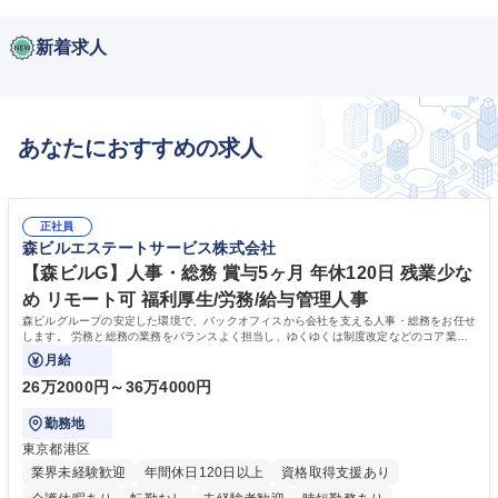
新着求人
あなたにおすすめの求人
正社員
森ビルエステートサービス株式会社
【森ビルG】人事・総務 賞与5ヶ月 年休120日 残業少な
め リモート可 福利厚生/労務/給与管理人事
森ビルグループの安定した環境で、バックオフィスから会社を支える人事・総務をお任せ
します。 労務と総務の業務をバランスよく担当し、ゆくゆくは制度改定などのコア業務
にも挑戦できる、やりがいある環境です。
月給
26万2000円～36万4000円
勤務地
東京都港区
業界未経験歓迎
年間休日120日以上
資格取得支援あり