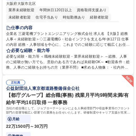
大阪府大阪市北区
業界未経験歓迎
年間休日120日以上
資格取得支援あり
未経験者歓迎
住宅手当あり
時短勤務あり
経験者歓迎
退職金あり
在宅OK
賞与あり
完全週休2日制
交通費支給
仕事の内容
駅近5分以内
土日祝休み
服装自由
寮・社宅あり
食事補助あり
企業名 三菱電機プラントエンジニアリング株式会社 求人名 【大阪】総務
人事＜未経験歓迎＞◇三菱電機G・社会インフラを支える/年休127日 仕事
の内容 総務・人事領域を中心に、これまでのご経験に応じて幅広くお任せ
します。 ＜具体的には＞ ・総務/人事労務（給与・社保・勤怠管理など）
必要な経験・能力等
・採用・教育研修 ・福利厚生運用 など ※基本的には事務所勤務ですが、
必要な経験・能力等 ＜職種未経験歓迎・業界未経験歓迎＞ ～総務、人事
採用や教育等の業務内容により、関西圏以外への日帰り・宿泊を伴う国内
のご経験が無い方でも、意欲のある方であれば未経験OK～ ■歓迎条件：総
出張もございます。 ※担当業務を持ちつつ、お互いに助け合いながら、総
務、人事のご経験をお持ちの方（業界不問） ■求める人物像：・社内外の
務部という組織として協力しながら進める体制です。 募集職種 【大阪】
関係各部門との調整を率先して行い、業務を円滑に遂行できる協調性やコ
総務人事＜未経験歓迎＞◇三菱電機G・社会インフラを支える/年休127日
ミュニケーション能力を持っている方 ・人事総務領域に興味がありゼネラ
正社員
リスト志向をお持ちの方 学歴・資格 学歴：大学院 大学 語学力： 資格：
公益財団法人東京都道路整備保全公社
【都庁グループ】総合職(事務) 残業月平均9時間未満/有
給年平均16日取得 一般事務
当社の総合職として、ジョブローテーションによる人事経理部門や収益事業等のフロント
部門の部署等幅広い部署での業務をお任せいたします。研修制度やキャリア支援が充実し
ております！ ※下記業務詳細
月給
22万1500円～30万円