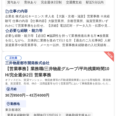
賞与あり
育休あり
完全週休2日制
交通費支給
駅近5分以内
土日祝休み
仕事の内容
企業名 株式会社キーエンス 求人名 【大阪・京都・滋賀】営業事務 ※未経
験可 仕事の内容 【仕事内容】大阪営業所、京都営業所、滋賀営業所いず
れかにて営業事務をお任せ。 【詳細】電話応対・データ入力・伝票や見積
の作成・カタログ送付・来客対応・営業所内で発生する事務業務や業務改
必要な経験・能力等
善をお任せ。 【教育制度】ご入社後、育成担当とペアになりながらOJTに
必要な経験・能力等 【必須】■協調性を持って業務推進出来る方 ■改善案
て業務を覚えていただくことが可能です。業務システムがきちんと構築さ
を出しながら、主体的に業務を進めて行ける方 【過去のご入社事例】人材
れているため、スムーズに仕事に慣れることができる環境です。また、
派遣業界や保育業界等、メーカー以外、営業事務未経験者の入社実績有
「チームで成果を出す文化」があり、良いやり方を積極的に共有しながら
【当社の事務職について】単なる事務ではなく主体性を発揮したサポート
常に改善を目指す風土のため、安心して業務に取り組んでいただけます。
により、キーエンスの付加価値向上に貢献します。ベースの定型業務に加
募集職種 【大阪・京都・滋賀】営業事務 ※未経験可
正社員
えて、お客様や社員の状況に合わせ、能動的なサポート、改善の動きも期
三井物産都市開発株式会社
待され。組織を支えるスペシャリストとして、チームに貢献し、結果的に
社員から頼られる存在になることができます。平均19:30の退勤以降の業
【営業事務】業務職/三井物産グループ/平均残業時間10
務の持ち帰りも禁止されており、メリハリのある働き方となります。 学
H/完全週休2日 営業事務
歴・資格 学歴：大学院 大学 高専 短大 語学力： 資格：
オフィスビル、賃貸マンション、物流倉庫等の不動産開発事業における用地取得、開発推
進、賃貸運営、売却、仲介・活用提案等を行う営業部門において事務業務を担当いただき
ます。
月給
30万9500円～43万4000円
勤務地
東京都港区
業界未経験歓迎
年間休日120日以上
資格取得支援あり