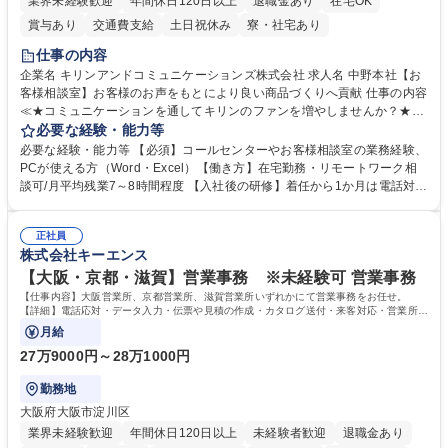
業界未経験歓迎
年間休日120日以上
退職金あり
在宅OK
賞与あり
交通費支給
土日祝休み
寮・社宅あり
仕事の内容
企業名 キリンアンドコミュニケーションズ株式会社 求人名 中野本社【お
客様相談室】お客様のお声をもとにより良い商品づくりへ貢献 仕事の内容
≪★コミュニケーションを通してキリンのファンを増やしませんか？★≫
お客様のお声をより良い商品づくりに活かしていく上で、窓口となるお客
必要な経験・能力等
様相談室でのお仕事です。 日々お客様からいただくキリングループへのご
必要な経験・能力等 【必須】コールセンターやお客様相談室の業務経験、
意見を、企業活動に活かしています。お客様からの声に迅速かつ誠意をも
PCが使える方（Word・Excel）【働き方】在宅勤務・リモートワーク相
って対応、情報提供するとともにグループ内活動に反映しています。 【具
談可/月平均残業7～8時間程度 【入社後の研修】着任から1か月は電話対応
体的には】電話応対、メール、お手紙対応、ご指摘品調査報告書作成、有
のOJTを中心に実施し、電話対応に慣れた段階でメール・手紙のOJTを実
人チャットボット対応など。 【1日の対応件数】■電話：月間一人当たり
施する予定です。独り立ち以降もしっかりフォローする体制を整えていま
平均100件前後■メール・手紙：同上40件前後 募集職種 中野本社【お客様
正社員
すのでご安心ください。 【当社について】キリングループの広報機能を担
株式会社キーエンス
相談室】お客様のお声をもとにより良い商品づくりへ貢献
う会社として、お客様との出会いを大切にし、磨き上げたホスピタリティ
を込めてコミュニケーションをとりながら広報関連業務を行っておりま
【大阪・京都・滋賀】営業事務 ※未経験可 営業事務
す。 学歴・資格 学歴：大学院 大学 高専 短大 専修学校 高校 語学力： 資
【仕事内容】大阪営業所、京都営業所、滋賀営業所いずれかにて営業事務をお任せ。
格：
【詳細】電話応対・データ入力・伝票や見積の作成・カタログ送付・来客対応・営業所内
で発生する事務業務や業務改善をお任せ。
月給
27万9000円～28万1000円
勤務地
大阪府大阪市淀川区
業界未経験歓迎
年間休日120日以上
未経験者歓迎
退職金あり