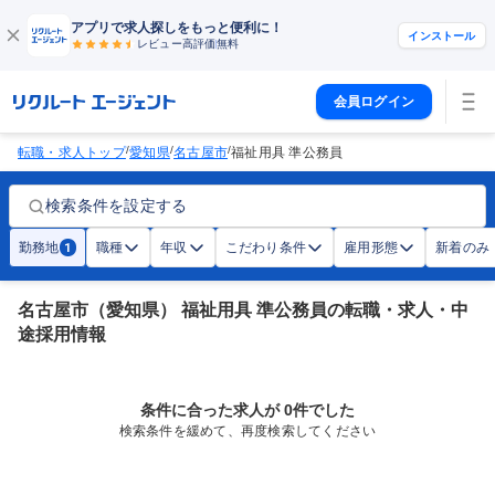
アプリで求人探しをもっと便利に！
インストール
レビュー高評価
無料
会員ログイン
/
/
/
転職・求人トップ
愛知県
名古屋市
福祉用具 準公務員
検索条件を設定する
勤務地
職種
年収
こだわり条件
雇用形態
新着のみ
1
名古屋市（愛知県） 福祉用具 準公務員の転職・求人・中
途採用情報
条件に合った求人が 0件でした
検索条件を緩めて、再度検索してください