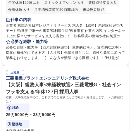
年間休日120日以上
ストックオプションあり
資格取得支援あり
介護休暇あり
月平均残業時間20時間以内
未経験者歓迎
住宅手当あり
時短勤務あり
研修あり
在宅OK
賞与あり
仕事の内容
完全週休2日制
交通費支給
駅近5分以内
土日祝休み
服装自由
企業名 株式会社日本レジストリサービス 求人名 【総務】未経験歓迎◎/リ
モート可/世界で唯一の事業/福利厚生◎/再雇用有 仕事の内容 インターネッ
ト上の様々なサービスを支える当社にて、執務環境の整備や社内制度の検
討、イベント運営などの幅広い業務を担当し、間接的に会社の生産性向上
必要な経験・能力等
や成長に貢献している部署です。 会社の全メンバーが安心して長く成果を
必要な経験・能力等 【◎未経験歓迎◎】 主体的に考え、論理的な説明・
発揮できる環境を整えるために、毎日のメンテナンスや維持管理に加え、
提案が積極的にできる方 【入社後】先輩社員と共に、適性や希望に沿って
新たな施策検討を積極的に行っていただき、会社全体を巻き込み課題解決
業務をお任せします。 【こんな方が活躍できる職種です】 ・仕組化が好
を推進。 ・オフィス運営：執務環境の整備・物品管理・社内規定整備/改
き/得意・協働の姿勢を持っている・優先順位付け、マルチタスクが得意・
善・イベント企画/運営・非常時の対応 など、本人の希望や適性によって
様々な立場で物事を考えられる・定型業務だけでなく突発的な出来事にも
幅広い業務の体得が可能で、多様なキャリアパスを描くことも可能です。
正社員
対処できる・新しいことに興味関心がある 【魅力】■自己啓発支援：資格
三菱電機プラントエンジニアリング株式会社
募集職種 【総務】未経験歓迎◎/リモート可/世界で唯一の事業/福利厚生◎/
取得や通信教育など費用の80%（年間25万円まで）を補助 ■住宅手当：家
再雇用有
賃の50%（月額7万円まで）を補助 学歴・資格 学歴：大学院 大学 語学
【大阪】総務人事<未経験歓迎> 三菱電機G・社会イン
力： 資格：
フラを支える/年休127日 採用人事
総務・人事領域を中心に、これまでのご経験に応じて幅広くお任せします。 ＜具体的に
は＞
月給
29万5000円～33万5000円
勤務地