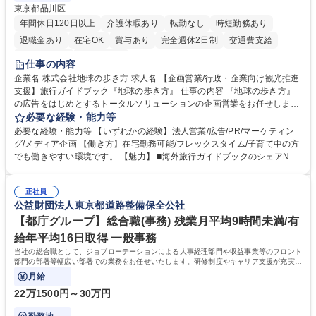
東京都品川区
年間休日120日以上
介護休暇あり
転勤なし
時短勤務あり
退職金あり
在宅OK
賞与あり
完全週休2日制
交通費支給
駅近5分以内
土日祝休み
仕事の内容
企業名 株式会社地球の歩き方 求人名 【企画営業/行政・企業向け観光推進
支援】旅行ガイドブック『地球の歩き方』 仕事の内容 『地球の歩き方』
の広告をはじめとするトータルソリューションの企画営業をお任せしま
す。クライアントは、観光（海外旅行、国内旅行、インバウンド）で地域
必要な経験・能力等
や事業を推進したい国内外の行政や企業です。 【業務詳細】■『地球の歩
必要な経験・能力等 【いずれかの経験】法人営業/広告/PR/マーケティン
き方』は海外旅行ガイドブックのNo.1ブランドであり、国内旅行において
グ/メディア企画 【働き方】在宅勤務可能/フレックスタイム/子育て中の方
も牽引しております。観光推進支援においても、業界を牽引する意欲的な
でも働きやすい環境です。 【魅力】 ■海外旅行ガイドブックのシェアNo.1
取り組みが期待されています■インバウンドは、日本の地域の未来を担う
メディアとして、個人旅行文化の拡大と定着を担ってきたブランドに携わ
国策事業です。「GOOD LUCK TRIP」は、海外旅行ガイドブックと同様
ることが可能です。 ■国内旅行ガイドブックは立ち上げ間もない新規事業
に、インバウンドのトップブランドに成長しております■旅が業務であ
正社員
であり、「地球の歩き方」としてどう取り組むか、共に形を作るコアメン
公益財団法人東京都道路整備保全公社
り、日常です。旅好きにはこれ以上ない環境です 募集職種 【企画営業/行
バーとして活躍いただきます。 学歴・資格 学歴：大学院 大学 語学力： 資
政・企業向け観光推進支援】旅行ガイドブック『地球の歩き方』
格：
【都庁グループ】総合職(事務) 残業月平均9時間未満/有
給年平均16日取得 一般事務
当社の総合職として、ジョブローテーションによる人事経理部門や収益事業等のフロント
部門の部署等幅広い部署での業務をお任せいたします。研修制度やキャリア支援が充実し
ております！ ※下記業務詳細
月給
22万1500円～30万円