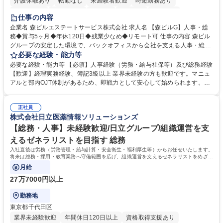
介護休暇あり
転勤なし
未経験者歓迎
時短勤務あり
経験者歓迎
退職金あり
在宅OK
賞与あり
育休あり
仕事の内容
完全週休2日制
交通費支給
長期歓迎
駅近5分以内
土日祝休み
企業名 森ビルエステートサービス株式会社 求人名 【森ビルG】人事・総
務◆賞与5ヶ月◆年休120日◆残業少なめ◆リモート可 仕事の内容 森ビル
グループの安定した環境で、バックオフィスから会社を支える人事・総務
をお任せします。 労務と総務の業務をバランスよく担当し、ゆくゆくは制
必要な経験・能力等
度改定などのコア業務にも挑戦できる、やりがいある環境です。 ■勤怠管
必要な経験・能力等 【必須】人事経験（労務・給与社保等）及び総務経験
理、給与計算、社会保険手続き、年末調整等の労務管理全般 ■入退社手続
【歓迎】経理実務経験、簿記3級以上 業界未経験の方も歓迎です。マニュ
き、社内規定の改定や人事制度改定などのコア業務 ■社内イベントの企画
アルと部内OJT体制があるため、即戦力として安心して始められます。
運営やその他総務業務全般 ※労務と総務を1：1の割合でお任せ。 入社後
【魅力・やりがい】森ビルGの安定基盤で労務から総務まで幅広く携われ
は部内のOJTを中心に、あなたの経験に合わせて不足している部分はいつ
ます。定型業務に留まらず、社内規定や人事制度の改定など会社のコア業
でも質問・相談できる環境が整っているため、安心して成長できます。 募
正社員
務に挑戦できるため、自身の成長と組織への貢献度をダイレクトに実感で
株式会社日立医薬情報ソリューションズ
集職種 【森ビルG】人事・総務◆賞与5ヶ月◆年休120日◆残業少なめ◆
きます。 残業少なめ、週1日リモート可など、ワークライフバランスを保
リモート可
ち長期活躍できる環境です。 「これまでの幅広い経験を活かし、長期的な
【総務・人事】未経験歓迎/日立グループ/組織運営を支
キャリアを築きたい」という前向きな意欲と挑戦を全力で応援します。 学
えるゼネラリストを目指す 総務
歴・資格 学歴：大学院 大学 高専 短大 専修学校 高校 語学力： 資格：日商
入社直後は労務（労務管理・給与計算・安全衛生・福利厚生等）からお任せいたします。
簿記検定1級 日商簿記検定2級 日商簿記検定3級
将来は総務・採用・教育業務へ守備範囲を広げ、組織運営を支えるゼネラリストをめざせ
ます。
月給
27万7000円以上
勤務地
東京都千代田区
業界未経験歓迎
年間休日120日以上
資格取得支援あり