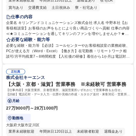
業界未経験歓迎
年間休日120日以上
退職金あり
在宅OK
賞与あり
交通費支給
土日祝休み
寮・社宅あり
仕事の内容
企業名 キリンアンドコミュニケーションズ株式会社 求人名 中野本社【お
客様相談室】お客様のお声をもとにより良い商品づくりへ貢献 仕事の内容
≪★コミュニケーションを通してキリンのファンを増やしませんか？★≫
お客様のお声をより良い商品づくりに活かしていく上で、窓口となるお客
必要な経験・能力等
様相談室でのお仕事です。 日々お客様からいただくキリングループへのご
必要な経験・能力等 【必須】コールセンターやお客様相談室の業務経験、
意見を、企業活動に活かしています。お客様からの声に迅速かつ誠意をも
PCが使える方（Word・Excel）【働き方】在宅勤務・リモートワーク相
って対応、情報提供するとともにグループ内活動に反映しています。 【具
談可/月平均残業7～8時間程度 【入社後の研修】着任から1か月は電話対応
体的には】電話応対、メール、お手紙対応、ご指摘品調査報告書作成、有
のOJTを中心に実施し、電話対応に慣れた段階でメール・手紙のOJTを実
人チャットボット対応など。 【1日の対応件数】■電話：月間一人当たり
施する予定です。独り立ち以降もしっかりフォローする体制を整えていま
平均100件前後■メール・手紙：同上40件前後 募集職種 中野本社【お客様
正社員
すのでご安心ください。 【当社について】キリングループの広報機能を担
株式会社キーエンス
相談室】お客様のお声をもとにより良い商品づくりへ貢献
う会社として、お客様との出会いを大切にし、磨き上げたホスピタリティ
を込めてコミュニケーションをとりながら広報関連業務を行っておりま
【大阪・京都・滋賀】営業事務 ※未経験可 営業事務
す。 学歴・資格 学歴：大学院 大学 高専 短大 専修学校 高校 語学力： 資
【仕事内容】大阪営業所、京都営業所、滋賀営業所いずれかにて営業事務をお任せ。
格：
【詳細】電話応対・データ入力・伝票や見積の作成・カタログ送付・来客対応・営業所内
で発生する事務業務や業務改善をお任せ。
月給
27万9000円～28万1000円
勤務地
大阪府大阪市淀川区
業界未経験歓迎
年間休日120日以上
未経験者歓迎
退職金あり