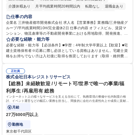
介護休暇あり
月平均残業時間20時間以内
転勤なし
退職金あり
在宅OK
賞与あり
育休あり
完全週休2日制
交通費支給
仕事の内容
駅近5分以内
土日祝休み
寮・社宅あり
企業名 三井物産都市開発株式会社 求人名 【営業事務】業務職/三井物産グ
ループ/平均残業時間10H/完全週休2日 仕事の内容 オフィスビル、賃貸マ
ンション、物流倉庫等の不動産開発事業における用地取得、開発推進、賃
貸運営、売却、仲介・活用提案等を行う営業部門において事務業務を担当
必要な経験・能力等
いただきます。 【詳細】・契約書管理、契約書製本、捺印対応、ファイリ
必要な経験・能力等 【必須条件】■学歴：4年制大学卒業以上【歓迎】■宅
ング、登記簿取得、調書取得・支払業務（各種費用支払、支払管理、請
建士資格保有者※応募に際し必須としている資格はありません。宅建士資
求・支払データ登録、取引先マスター申請対応）・予算作成及び予実管
格をお持ちでない方は入社後に取得を推奨しております（取得・維持費用
理・各種稟議書、報告書作成業務・各種台帳管理、交際費・会議費支払報
の一部補助あり） 【求める人物像】 ・向学心豊かで、主体的に行動でき
告書作成及び月次管理・部内総務庶務全般 など※※配属先によっては上記
る方。 ・社内外の多様な関係者と協調して業務を進められるコミュニケー
の他に担当頂く業務が発生する場合があります。 募集職種 【営業事務】
正社員
ション力がある方。 ・チャレンジを厭わず、粘り強く業務に取り組める
株式会社日本レジストリサービス
業務職/三井物産グループ/平均残業時間10H/完全週休2日
方。多様な関係者と謙虚に信頼関係を構築でき、期限を意識したスケジュ
ール管理が出来る方。※将来的に他部署（営業部門、コーポレート部門）
【総務】未経験歓迎 /リモート可/世界で唯一の事業/福
へのジョブローテーションの可能性があります。 学歴・資格 学歴：大学
利厚生 /再雇用有 総務
院 大学 語学力： 資格：宅地建物取引士
インターネット上の様々なサービスを支える当社にて、執務環境の整備や社内制度の検
討、イベント運営などの幅広い業務を担当し、間接的に会社の生産性向上や成長に貢献し
ている部署です。
月給
27万6000円以上
勤務地
東京都千代田区