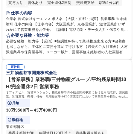
賞与あり
育休あり
完全週休2日制
交通費支給
駅近5分以内
土日祝休み
仕事の内容
企業名 株式会社キーエンス 求人名 【大阪・京都・滋賀】営業事務 ※未経
験可 仕事の内容 【仕事内容】大阪営業所、京都営業所、滋賀営業所いず
れかにて営業事務をお任せ。 【詳細】電話応対・データ入力・伝票や見積
の作成・カタログ送付・来客対応・営業所内で発生する事務業務や業務改
必要な経験・能力等
善をお任せ。 【教育制度】ご入社後、育成担当とペアになりながらOJTに
必要な経験・能力等 【必須】■協調性を持って業務推進出来る方 ■改善案
て業務を覚えていただくことが可能です。業務システムがきちんと構築さ
を出しながら、主体的に業務を進めて行ける方 【過去のご入社事例】人材
れているため、スムーズに仕事に慣れることができる環境です。また、
派遣業界や保育業界等、メーカー以外、営業事務未経験者の入社実績有
「チームで成果を出す文化」があり、良いやり方を積極的に共有しながら
【当社の事務職について】単なる事務ではなく主体性を発揮したサポート
常に改善を目指す風土のため、安心して業務に取り組んでいただけます。
により、キーエンスの付加価値向上に貢献します。ベースの定型業務に加
募集職種 【大阪・京都・滋賀】営業事務 ※未経験可
正社員
えて、お客様や社員の状況に合わせ、能動的なサポート、改善の動きも期
三井物産都市開発株式会社
待され。組織を支えるスペシャリストとして、チームに貢献し、結果的に
社員から頼られる存在になることができます。平均19:30の退勤以降の業
【営業事務】業務職/三井物産グループ/平均残業時間10
務の持ち帰りも禁止されており、メリハリのある働き方となります。 学
H/完全週休2日 営業事務
歴・資格 学歴：大学院 大学 高専 短大 語学力： 資格：
オフィスビル、賃貸マンション、物流倉庫等の不動産開発事業における用地取得、開発推
進、賃貸運営、売却、仲介・活用提案等を行う営業部門において事務業務を担当いただき
ます。
月給
30万9500円～43万4000円
勤務地
東京都港区
業界未経験歓迎
年間休日120日以上
資格取得支援あり