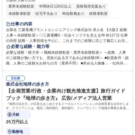
大阪府大阪市北区
業界未経験歓迎
年間休日120日以上
資格取得支援あり
未経験者歓迎
住宅手当あり
時短勤務あり
経験者歓迎
退職金あり
在宅OK
賞与あり
完全週休2日制
交通費支給
仕事の内容
駅近5分以内
土日祝休み
服装自由
寮・社宅あり
食事補助あり
企業名 三菱電機プラントエンジニアリング株式会社 求人名 【大阪】総務
人事＜未経験歓迎＞◇三菱電機G・社会インフラを支える/年休127日 仕事
の内容 総務・人事領域を中心に、これまでのご経験に応じて幅広くお任せ
します。 ＜具体的には＞ ・総務/人事労務（給与・社保・勤怠管理など）
必要な経験・能力等
・採用・教育研修 ・福利厚生運用 など ※基本的には事務所勤務ですが、
必要な経験・能力等 ＜職種未経験歓迎・業界未経験歓迎＞ ～総務、人事
採用や教育等の業務内容により、関西圏以外への日帰り・宿泊を伴う国内
のご経験が無い方でも、意欲のある方であれば未経験OK～ ■歓迎条件：総
出張もございます。 ※担当業務を持ちつつ、お互いに助け合いながら、総
務、人事のご経験をお持ちの方（業界不問） ■求める人物像：・社内外の
務部という組織として協力しながら進める体制です。 募集職種 【大阪】
関係各部門との調整を率先して行い、業務を円滑に遂行できる協調性やコ
総務人事＜未経験歓迎＞◇三菱電機G・社会インフラを支える/年休127日
ミュニケーション能力を持っている方 ・人事総務領域に興味がありゼネラ
正社員
リスト志向をお持ちの方 学歴・資格 学歴：大学院 大学 語学力： 資格：
株式会社地球の歩き方
【企画営業/行政・企業向け観光推進支援】旅行ガイド
ブック『地球の歩き方』 広告/メディア法人営業
『地球の歩き方』の広告をはじめとするトータルソリューションの企画営業をお任せしま
す。クライアントは、観光（海外旅行、国内旅行、インバウンド）で地域や事業を推進し
たい国内外の行政や企業です。
月給
25万円以上
勤務地