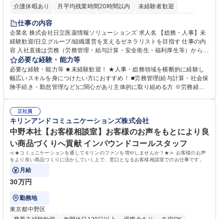
介護休暇あり
月平均残業時間20時間以内
未経験者歓迎
住宅手当あり
時短勤務あり
退職金あり
在宅OK
賞与あり
仕事の内容
育休あり
完全週休2日制
交通費支給
土日祝休み
寮・社宅あり
企業名 株式会社日立医薬情報ソリューションズ 求人名 【総務・人事】未
経験歓迎/日立グループ/組織運営を支えるゼネラリストを目指す 仕事の内
容 入社直後は労務（労務管理・給与計算・安全衛生・福利厚生等）からお
任せいたします。将来は総務・採用・教育業務へ守備範囲を広げ、組織運
必要な経験・能力等
営を支えるゼネラリストをめざせます。 ・初期業務：労働時間管理、給与
必要な経験・能力等 ★未経験歓迎！ ★人事・総務領域を横断的に経験し
計算、社会保険対応、福利厚生管理、安全衛生、健康経営推進等をお任せ
幅広いスキルを身につけたい方におすすめ！ ■労務管理(給与計算・社会保
します。ご経験に応じて、休職者管理など、幅広く経験を積んでいただき
険手続き・勤怠管理など)に関心があり主体的に取り組める方 ※労務経験
ます。 ・将来的な広がり：総務・採用・教育・税務対応・経営企画等。
者は早期にご活躍いただけます。 ■チームで仕事を推進できる方■将来は
★メンバーがマンツーマンで丁寧に教えるため、ご経験が浅くても安心！
マネジメント職として活躍したい 【尚可】■人事、労務、採用、教育業務
幅広く経験を積みたい意欲がある方に最適な環境です。 募集職種 【総
正社員
のご経験 ■労務管理（給与計算・社会保険手続き・勤怠管理など）の経験
キリンアンドコミュニケーションズ株式会社
務・人事】未経験歓迎/日立グループ/組織運営を支えるゼネラリストを目
■衛生管理者の資格をお持ちの方 学歴・資格 学歴：大学院 大学 高専 短大
指す
専修学校 高校 語学力： 資格：
中野本社【お客様相談室】お客様のお声をもとにより良
い商品づくりへ貢献 インバウンドコールスタッフ
≪★コミュニケーションを通してキリンのファンを増やしませんか？★≫ お客様のお声
をより良い商品づくりに活かしていく上で、窓口となるお客様相談室でのお仕事です。
月給
30万円
勤務地
東京都中野区