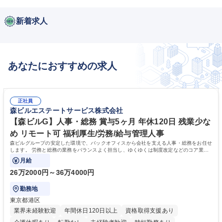
新着求人
あなたにおすすめの求人
正社員
森ビルエステートサービス株式会社
【森ビルG】人事・総務 賞与5ヶ月 年休120日 残業少な
め リモート可 福利厚生/労務/給与管理人事
森ビルグループの安定した環境で、バックオフィスから会社を支える人事・総務をお任せ
します。 労務と総務の業務をバランスよく担当し、ゆくゆくは制度改定などのコア業務
にも挑戦できる、やりがいある環境です。
月給
26万2000円～36万4000円
勤務地
東京都港区
業界未経験歓迎
年間休日120日以上
資格取得支援あり