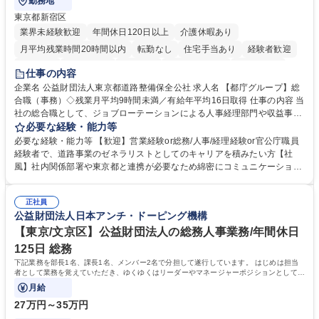
勤務地
東京都新宿区
業界未経験歓迎
年間休日120日以上
介護休暇あり
月平均残業時間20時間以内
転勤なし
住宅手当あり
経験者歓迎
研修あり
退職金あり
賞与あり
完全週休2日制
交通費支給
仕事の内容
駅近5分以内
資格取得手当あり
食事補助あり
企業名 公益財団法人東京都道路整備保全公社 求人名 【都庁グループ】総
合職（事務）◇残業月平均9時間未満／有給年平均16日取得 仕事の内容 当
社の総合職として、ジョブローテーションによる人事経理部門や収益事業
等のフロント部門の部署等幅広い部署での業務をお任せいたします。研修
必要な経験・能力等
制度やキャリア支援が充実しております！ ※下記業務詳細 【業務詳細】■
必要な経験・能力等 【歓迎】営業経験or総務/人事/経理経験or官公庁職員
管理部門：広報、人事、経理など当公社の運営に係る管理業務 ■収益部
経験者で、道路事業のゼネラリストとしてのキャリアを積みたい方【社
門：駐車場の新規開拓、管理運営、新宿駅西口広場の「イベントコーナ
風】社内関係部署や東京都と連携が必要なため綿密にコミュニケーション
ー」などの管理運営 ■道路部門：整備の急がれる骨格幹線道路や木造住宅
を図っています。 【業務の魅力】■幅広く携われる：総合職（事務）で
密集地域の特定整備路線の用地取得、道路に関する普及啓発事業、都内の
は、駐車場の管理運営や道路用地の取得、公益財団法人の中枢を担う管理
道路施設や道路工事現場の見学ツアー事業 ※入社後は上記いずれかの部門
正社員
部門など多岐に渡る業務を経験できます。 ■様々なプロジェクト：駐車場
公益財団法人日本アンチ・ドーピング機構
へ配属。※業務内容変更の範囲：会社の定める業務 募集職種 【都庁グル
事業の他、新宿駅西口広場内に設置された照明を兼ねた広告「ブライトサ
ープ】総合職（事務）◇残業月平均9時間未満／有給年平均16日取得
イン」の管理運営を行うなど、事業収益を生み出す活動を積極的に行って
【東京/文京区】公益財団法人の総務人事業務/年間休日
います。 学歴・資格 学歴：大学院 大学 高専 短大 専修学校 高校 語学力：
125日 総務
資格：
下記業務を部長1名、課長1名、メンバー2名で分担して遂行しています。 はじめは担当
者として業務を覚えていただき、ゆくゆくはリーダーやマネージャーポジションとして活
躍いただくことを期待しています。
月給
27万円～35万円