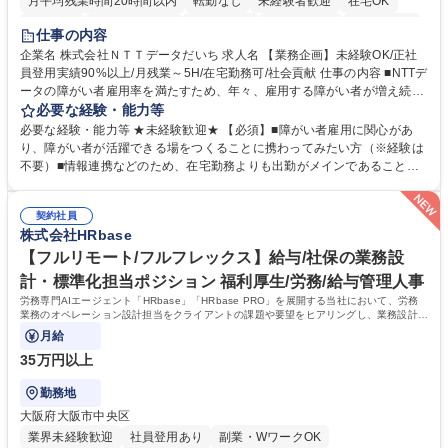
月平均残業時間20時間以内
転勤なし
未経験者歓迎
在宅OK
育休あり
完全週休2日制
交通費支給
駅近5分以内
土日祝休み
仕事の内容
企業名 株式会社ＮＴＴデータだいち 求人名 【業務企画】未経験OK/正社
員登用実績90%以上/月残業～5H/在宅勤務可/社会貢献 仕事の内容 ■NTTデ
ータの障がい者雇用率を満たすため、年々、雇用する障がい者が増え続け
ています。中でも、完全在宅勤務の障がい者の増加数が多いため、その業
必要な経験・能力等
務を増やすお仕事を担っていただきます。 【詳細】■既存業務の拡大およ
必要な経験・能力等 ★未経験歓迎★ 【必須】■障がい者雇用に関心があ
び運用のサポート(オペレーション業務:申請書の作成代行等) ■新規事業・
り、障がい者が活躍できる場をつくることに携わってみたい方（※経験は
サービスの企画立案および推進 障がい者の方にどんな仕事があると良いか
不要）■情報連携などのため、在宅勤務よりも出勤がメインであることに
考えてみてほしいと募集しているので、意見を吸い上げ実現に向けて企画
理解いただける方 【魅力・やりがい】自身の企画が障がい者の新たな雇用
します。 ■在宅勤務の障がい者社員とのコミュニケーションを通じた適性
や活躍の場を生む、唯一無二の社会貢献性を実感できます。 【正社員登
やスキルの把握 ■AI活用業務など、既存領域を超えた案件の開拓 ■NTTデ
契約社員
用】正社員登用を前提としておりますので、最短で1.5年～2年で正社員へ
株式会社HRbase
ータグループの会社へ提案活動 募集職種 【業務企画】未経験OK/正社員登
の雇用切り替えとなります。過去の正社員登用率は90％です。 将来的に
用実績90%以上/月残業～5H/在宅勤務可/社会貢献
は当社の中核となる管理職になって頂く事を期待しています。 正社員登用
【フルリモート/フルフレックス】給与/社保の業務設
に向け全力でサポートを行いますのでご安心ください。 学歴・資格 学
計・標準化担当ポジション 福利厚生/労務/給与管理人事
歴：大学院 大学 高専 短大 専修学校 高校 語学力： 資格：
労務専門AIエージェント「HRbase」「HRbase PRO」を展開する当社において、労務
業務のオペレーション設計担当をクライアントの課題や要望をヒアリングし、業務設計や
システム設定へと落とし込むポジションです。
月給
35万円以上
勤務地
大阪府大阪市中央区
業界未経験歓迎
社員登用あり
副業・WワークOK