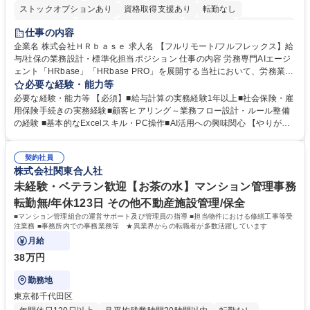
ストックオプションあり
資格取得支援あり
転勤なし
時短勤務あり
在宅OK
完全週休2日制
交通費支給
駅近5分以内
仕事の内容
服装自由
企業名 株式会社ＨＲｂａｓｅ 求人名 【フルリモート/フルフレックス】給
与/社保の業務設計・標準化担当ポジション 仕事の内容 労務専門AIエージ
ェント「HRbase」「HRbase PRO」を展開する当社において、労務業務
のオペレーション設計担当をクライアントの課題や要望をヒアリングし、
必要な経験・能力等
業務設計やシステム設定へと落とし込むポジションです。 【具体的に
必要な経験・能力等 【必須】■給与計算の実務経験1年以上■社会保険・雇
は】・業務オペレーション設計（要件定義/顧客ヒアリング/業務オペレー
用保険手続きの実務経験■顧客ヒアリング～業務フロー設計・ルール整備
ションの洗い出し、ルール整備、システム設定) ・業務マニュアル作成、
の経験 ■基本的なExcelスキル・PC操作■AI活用への興味関心 【やりが
改善 ・給与、賞与計算、及び明細発行 ・社会保険手続（入退社時、年間
い】必要に応じてコンサルティングも行いながら、給与計算や社会保険手
業務など） ・顧客企業のメイン担当者としての窓口対応業務 ・その他
続に関わるフローの設計、マニュアルの作成まで幅広く担当します。単な
（年調等の年次業務など） 募集職種 【フルリモート/フルフレックス】給
契約社員
る設計にとどまらず、ご自身が現場のエキスパートとしてオペレーション
株式会社関東合人社
与/社保の業務設計・標準化担当ポジション
を実行する機会もあり、実務と改善の両面でスキルを発揮できる環境で
す。 学歴・資格 学歴：大学院 大学 高専 短大 専修学校 高校 語学力： 資
未経験・ベテラン歓迎【お茶の水】マンション管理事務
格：
転勤無/年休123日 その他不動産施設管理/保全
■マンション管理組合の運営サポート及び管理員の指導 ■担当物件における修繕工事等受
注業務 ■事務所内での事務業務等 ★異業界からの転職者が多数活躍しています
月給
38万円
勤務地
東京都千代田区