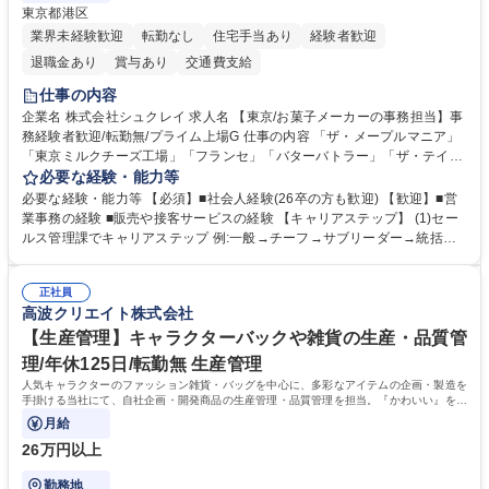
東京都港区
業界未経験歓迎
転勤なし
住宅手当あり
経験者歓迎
退職金あり
賞与あり
交通費支給
仕事の内容
企業名 株式会社シュクレイ 求人名 【東京/お菓子メーカーの事務担当】事
務経験者歓迎/転勤無/プライム上場G 仕事の内容 「ザ・メープルマニア」
「東京ミルクチーズ工場」「フランセ」「バターバトラー」「ザ・テイラ
ー」「DROOLY」等のブランドを多数展開する当社にて、オリジナル菓子
必要な経験・能力等
ブランド商品の事務業務をお任せいたします。 【具体的な業務内容】 ■店
必要な経験・能力等 【必須】■社会人経験(26卒の方も歓迎) 【歓迎】■営
舗からの発注受付/PC入力業務 ■受電対応(社内/社外) ■商品のマスター登
業事務の経験 ■販売や接客サービスの経験 【キャリアステップ】 (1)セー
録 ■日々の売上抽出・報告 ■提携企業への書類送付業務 ■契約書管理業務
ルス管理課でキャリアステップ 例:一般→チーフ→サブリーダー→統括リ
■ホームページへの問い合わせ対応 など 募集職種 【東京/お菓子メーカー
ーダー→マネージャー (2)他ポジションへのキャリアも可能 ※過去、未経
の事務担当】事務経験者歓迎/転勤無/プライム上場G
験で経営管理部内で経理へ異動した方もいらっしゃいます。年3回の面談
正社員
や個別面談を通してご自身のキャリアと向き合っていただき、会社として
高波クリエイト株式会社
もバックアップしていきます。 学歴・資格 学歴：大学院 大学 高専 短大
専修学校 高校 語学力： 資格：
【生産管理】キャラクターバックや雑貨の生産・品質管
理/年休125日/転勤無 生産管理
人気キャラクターのファッション雑貨・バッグを中心に、多彩なアイテムの企画・製造を
手掛ける当社にて、自社企画・開発商品の生産管理・品質管理を担当。『かわいい』を届
けるやりがいのあるポジションです。
月給
26万円以上
勤務地