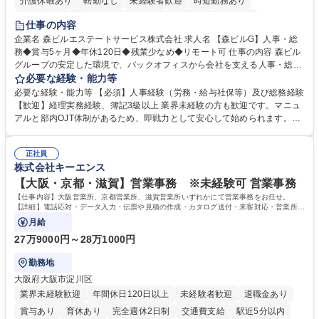
介護休暇あり
転勤なし
未経験者歓迎
時短勤務あり
経験者歓迎
退職金あり
在宅OK
賞与あり
育休あり
仕事の内容
完全週休2日制
交通費支給
長期歓迎
駅近5分以内
土日祝休み
企業名 森ビルエステートサービス株式会社 求人名 【森ビルG】人事・総
務◆賞与5ヶ月◆年休120日◆残業少なめ◆リモート可 仕事の内容 森ビル
グループの安定した環境で、バックオフィスから会社を支える人事・総務
をお任せします。 労務と総務の業務をバランスよく担当し、ゆくゆくは制
必要な経験・能力等
度改定などのコア業務にも挑戦できる、やりがいある環境です。 ■勤怠管
必要な経験・能力等 【必須】人事経験（労務・給与社保等）及び総務経験
理、給与計算、社会保険手続き、年末調整等の労務管理全般 ■入退社手続
【歓迎】経理実務経験、簿記3級以上 業界未経験の方も歓迎です。マニュ
き、社内規定の改定や人事制度改定などのコア業務 ■社内イベントの企画
アルと部内OJT体制があるため、即戦力として安心して始められます。
運営やその他総務業務全般 ※労務と総務を1：1の割合でお任せ。 入社後
【魅力・やりがい】森ビルGの安定基盤で労務から総務まで幅広く携われ
は部内のOJTを中心に、あなたの経験に合わせて不足している部分はいつ
ます。定型業務に留まらず、社内規定や人事制度の改定など会社のコア業
でも質問・相談できる環境が整っているため、安心して成長できます。 募
正社員
務に挑戦できるため、自身の成長と組織への貢献度をダイレクトに実感で
株式会社キーエンス
集職種 【森ビルG】人事・総務◆賞与5ヶ月◆年休120日◆残業少なめ◆
きます。 残業少なめ、週1日リモート可など、ワークライフバランスを保
リモート可
ち長期活躍できる環境です。 「これまでの幅広い経験を活かし、長期的な
【大阪・京都・滋賀】営業事務 ※未経験可 営業事務
キャリアを築きたい」という前向きな意欲と挑戦を全力で応援します。 学
【仕事内容】大阪営業所、京都営業所、滋賀営業所いずれかにて営業事務をお任せ。
歴・資格 学歴：大学院 大学 高専 短大 専修学校 高校 語学力： 資格：日商
【詳細】電話応対・データ入力・伝票や見積の作成・カタログ送付・来客対応・営業所内
で発生する事務業務や業務改善をお任せ。
簿記検定1級 日商簿記検定2級 日商簿記検定3級
月給
27万9000円～28万1000円
勤務地
大阪府大阪市淀川区
業界未経験歓迎
年間休日120日以上
未経験者歓迎
退職金あり
賞与あり
育休あり
完全週休2日制
交通費支給
駅近5分以内