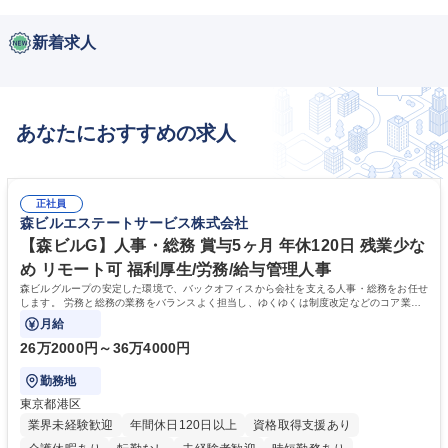
新着求人
あなたにおすすめの求人
正社員
森ビルエステートサービス株式会社
【森ビルG】人事・総務 賞与5ヶ月 年休120日 残業少な
め リモート可 福利厚生/労務/給与管理人事
森ビルグループの安定した環境で、バックオフィスから会社を支える人事・総務をお任せ
します。 労務と総務の業務をバランスよく担当し、ゆくゆくは制度改定などのコア業務
にも挑戦できる、やりがいある環境です。
月給
26万2000円～36万4000円
勤務地
東京都港区
業界未経験歓迎
年間休日120日以上
資格取得支援あり