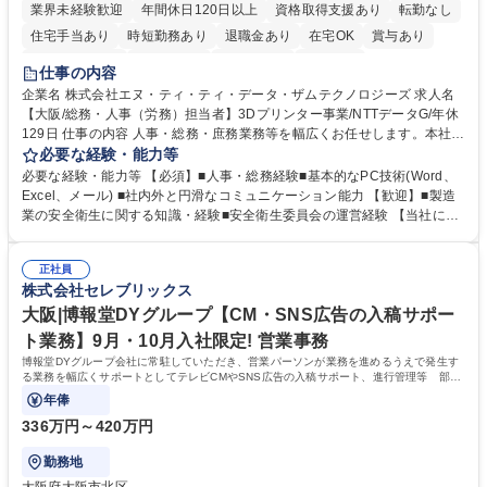
業界未経験歓迎
年間休日120日以上
資格取得支援あり
転勤なし
住宅手当あり
時短勤務あり
退職金あり
在宅OK
賞与あり
完全週休2日制
交通費支給
土日祝休み
服装自由
仕事の内容
企業名 株式会社エヌ・ティ・ティ・データ・ザムテクノロジーズ 求人名
【大阪/総務・人事（労務）担当者】3Dプリンター事業/NTTデータG/年休
129日 仕事の内容 人事・総務・庶務業務等を幅広くお任せします。本社コ
ーポレート部門と連携しながら、決められた業務だけではなく、社員や現
必要な経験・能力等
場を支えるバックオフィス担当として状況に応じて柔軟に対応いただくこ
必要な経験・能力等 【必須】■人事・総務経験■基本的なPC技術(Word、
とを期待します。 【詳細】■入退社手続き、社員情報管理■入社時オリエ
Excel、メール) ■社内外と円滑なコミュニケーション能力 【歓迎】■製造
ンテーションの実施■勤怠・各種申請内容の確認■採用業務のサポート■来
業の安全衛生に関する知識・経験■安全衛生委員会の運営経験 【当社につ
客・電話対応 ■郵便物の受領・発送・管理■オフィス設備・備品管理■建
いて】 ◎設立したばかりの会社であり、一緒に企業を立ち上げ・拡大しよ
物・設備修繕の手配及び業者対応■押印・契約書管理等の庶務業務■安全衛
うという意欲のある方を求めています。 ◎経営に近い立場で幅広くキャリ
生に関する業務等■健康診断、産業医面談、休職・復職手続き等の労務サ
正社員
アが磨けます。 ◎NTTデータグループであり福利厚生は充実しているとと
株式会社セレブリックス
ポート■社内ルールの運用・各種社内案内■その他、拠点運営に関わる管理
もに、働き方改革も推進しています。 学歴・資格 学歴：大学院 大学 高専
部門業務 募集職種 【大阪/総務・人事（労務）担当者】3Dプリンター事
短大 専修学校 語学力： 資格：
大阪|博報堂DYグループ【CM・SNS広告の入稿サポー
業/NTTデータG/年休129日
ト業務】9月・10月入社限定! 営業事務
博報堂DYグループ会社に常駐していただき、営業パーソンが業務を進めるうえで発生す
る業務を幅広くサポートとしてテレビCMやSNS広告の入稿サポート、進行管理等 部内
アシスタントとしての業務をお任せします。
年俸
336万円～420万円
勤務地