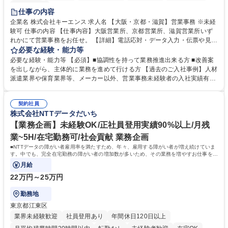
土日祝休み
仕事の内容
企業名 株式会社キーエンス 求人名 【大阪・京都・滋賀】営業事務 ※未経
験可 仕事の内容 【仕事内容】大阪営業所、京都営業所、滋賀営業所いず
れかにて営業事務をお任せ。 【詳細】電話応対・データ入力・伝票や見積
の作成・カタログ送付・来客対応・営業所内で発生する事務業務や業務改
必要な経験・能力等
善をお任せ。 【教育制度】ご入社後、育成担当とペアになりながらOJTに
必要な経験・能力等 【必須】■協調性を持って業務推進出来る方 ■改善案
て業務を覚えていただくことが可能です。業務システムがきちんと構築さ
を出しながら、主体的に業務を進めて行ける方 【過去のご入社事例】人材
れているため、スムーズに仕事に慣れることができる環境です。また、
派遣業界や保育業界等、メーカー以外、営業事務未経験者の入社実績有
「チームで成果を出す文化」があり、良いやり方を積極的に共有しながら
【当社の事務職について】単なる事務ではなく主体性を発揮したサポート
常に改善を目指す風土のため、安心して業務に取り組んでいただけます。
により、キーエンスの付加価値向上に貢献します。ベースの定型業務に加
募集職種 【大阪・京都・滋賀】営業事務 ※未経験可
契約社員
えて、お客様や社員の状況に合わせ、能動的なサポート、改善の動きも期
株式会社NTTデータだいち
待され。組織を支えるスペシャリストとして、チームに貢献し、結果的に
社員から頼られる存在になることができます。平均19:30の退勤以降の業
【業務企画】未経験OK/正社員登用実績90%以上/月残
務の持ち帰りも禁止されており、メリハリのある働き方となります。 学
業~5H/在宅勤務可/社会貢献 業務企画
歴・資格 学歴：大学院 大学 高専 短大 語学力： 資格：
■NTTデータの障がい者雇用率を満たすため、年々、雇用する障がい者が増え続けていま
す。中でも、完全在宅勤務の障がい者の増加数が多いため、その業務を増やすお仕事を担
っていただきます。
月給
22万円～25万円
勤務地
東京都江東区
業界未経験歓迎
社員登用あり
年間休日120日以上