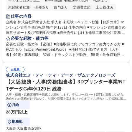
年間休日120日以上
月平均残業時間20時間以内
転勤なし
未経験者歓迎
研修あり
賞与あり
交通費支給
土日祝休み
仕事の内容
企業名 株式会社関東合人社 求人名 未経験・ベテラン歓迎【お茶の水】マ
ンション管理事務◎転勤無/年休123日 仕事の内容 ■マンション管理組合の
運営サポート及び管理員の指導 ■担当物件における修繕工事等受注業務 ■
事務所内での事務業務等 ★異業界からの転職者が多数活躍しています
必要な経験・能力等
【年収補足】532万円 ＋別途インセンティヴで平均約100万円/年（昨年度
必要な経験・能力等 【必須】■資格取得に向けてコツコツ努力できる方 ■
実績） ＋管理業務主任者資格手当50,000円/月 ★親会社である株式会社合
PCスキル（Excel,PowerPoint,Word） ■積極的に行動できる方 【入社
人社計画研究所社のグループ会社として、質の高いサービスと適性価格を
者】49歳：事務経験、32歳：ドラッグストア勤務、 58歳：飲食店勤務
武器に約20年受託戸数増加中です。https://www.gojin.co.jp/abt/abt_3.html
等：中途採用の9割が未経験者！ 【資格取得支援】■メンター制度■社内模
募集職種 未経験・ベテラン歓迎【お茶の水】マンション管理事務◎転勤
試や研修制度など充実！ ＊未資格者の8割以上が入社2年以内に資格を取
無/年休123日
正社員
得出来ております！ 【魅力】■フレックス制度、未経験からでも下限年収
株式会社エヌ・ティ・ティ・データ・ザムテクノロジーズ
を一律支給！ ■管理業務主任者資格取得後には50,000円/月の手当あり！
学歴・資格 学歴：大学院 大学 高専 短大 専修学校 高校 語学力： 資格：第
【大阪/総務・人事(労務)担当者】3Dプリンター事業/NT
一種運転免許普通自動車
TデータG/年休129日 総務
人事・総務・庶務業務等を幅広くお任せします。本社コーポレート部門と連携しながら、
決められた業務だけではなく、社員や現場を支えるバックオフィス担当として状況に応じ
て柔軟に対応いただくことを期待します。
月給
28万円以上
勤務地
大阪府大阪市西淀川区