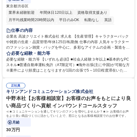
東京都渋谷区
業界未経験歓迎
年間休日120日以上
資格取得支援あり
月平均残業時間20時間以内
平日のみOK
転勤なし
英語
住宅手当あり
研修あり
退職金あり
在宅OK
賞与あり
仕事の内容
完全週休2日制
交通費支給
駅近5分以内
中国語
土日祝休み
企業名 高波クリエイト株式会社 求人名 【生産管理】キャラクターバック
や雑貨の生産・品質管理/年休125日/転勤無 仕事の内容 人気キャラクター
のファッション雑貨・バッグを中心に、多彩なアイテムの企画・製造を手
掛ける当社にて、自社企画・開発商品の生産管理・品質管理を担当。『か
必要な経験・能力等
わいい』を届けるやりがいのあるポジションです。 有名ブランドやキャラ
必要な経験・能力等 【いずれも必須】■社会人経験３年以上■基本的なPC
クターライセンスを活用した商品の企画・開発・販売を行っています。企
スキル■普通自動車運転免許（AT限定可）■海外出張(主に中国)が可能な方
画段階から納品まで、商品の製造に関わる全てのプロセスにおいて、生産
※案件により頻度はことなりますが1回の出張で5～10日程度滞在いただ
管理及び品質管理を担当。仕様書の作成、生産スケジュールの組立て、工
く予定です。 【歓迎】■英語もしくは中国語に抵抗のない方■雑貨品など
場へ見積依頼・価格交渉、サンプルの品質確認や検査の手配、ライセンス
の生産管理業務の経験 ≪求める人物像≫ ・製品の検品業務などあるた
元様とのやり取り、輸入関連の書類の管理、国内倉庫での品質チェック、
正社員
め、『コツコツと実直に取り組める方』 ・工場やライセンス元を含む社内
キリンアンドコミュニケーションズ株式会社
工場開拓などがございます。 募集職種 【生産管理】キャラクターバック
外関係者と友好なコミュニケーションが取れる方 ※折衝は営業担当がメイ
や雑貨の生産・品質管理/年休125日/転勤無
ンで行います。 学歴・資格 学歴：大学院 大学 高専 短大 専修学校 高校 語
中野本社【お客様相談室】お客様のお声をもとにより良
学力： 資格：
い商品づくりへ貢献 インバウンドコールスタッフ
≪★コミュニケーションを通してキリンのファンを増やしませんか？★≫ お客様のお声
をより良い商品づくりに活かしていく上で、窓口となるお客様相談室でのお仕事です。
月給
30万円