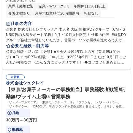
大阪府大阪市北区
業界未経験歓迎
副業・WワークOK
年間休日120日以上
介護休暇あり
月平均残業時間20時間以内
転勤なし
未経験者歓迎
時短勤務あり
研修あり
在宅OK
育休あり
仕事の内容
完全週休2日制
交通費支給
駅近5分以内
企業名 株式会社セレブリックス 求人名 大阪|博報堂DYグループ【CM・S
NS広告の入稿サポート業務】9月・10月入社限定！ 仕事の内容 博報堂DY
グループ会社に常駐していただき、営業パーソンが業務を進めるうえで発
生する業務を幅広くサポートとしてテレビCMやSNS広告の入稿サポー
必要な経験・能力等
ト、進行管理等 部内アシスタントとしての業務をお任せします。 ◆得意
必要な経験・能力等 【必須】■社会人経験2年以上の方（業界経験問わ
先との定例資料作成 ◆競合調査 ◆広告出稿の進行管理、確認 ◆広告出稿
ず）■ExcelやPPTの経験（1年以上）★2026年9月1日または10月1日にご
後のデータ抽出と効果測定、資料作成 ◆TVCM放送枠の情報管理、不備確
入社が可能な方 《こんな方にピッタリです！》 ◆コツコツと進める仕事
認 ◆TV視聴率データ抽出、資料作成 ◆SNS広告(InstagramやFacebook
が好きな方 ◆チームで協力しながらやりがいのある仕事がしたい方 ◆コ
等)の入稿サポート ◆常駐先への活動履歴の報告 ◆得意先とのビジネスメ
ミュニケーションを取りながら仕事をするのが得意な方 ◆業務を通してキ
ール対応 ◆常駐先に向けた事業拡大の提案 など 募集職種 大阪|博報堂DY
正社員
ャリア・スキルUPを目指したい方 学歴・資格 学歴：大学院 大学 高専 短
株式会社シュクレイ
グループ【CM・SNS広告の入稿サポート業務】9月・10月入社限定！
大 専修学校 高校 語学力： 資格：
【東京/お菓子メーカーの事務担当】事務経験者歓迎/転
勤無/プライム上場G 営業事務
「ザ・メープルマニア」「東京ミルクチーズ工場」「フランセ」「バターバトラー」
「ザ・テイラー」「DROOLY」等のブランドを多数展開する当社にて、オリジナル菓子
ブランド商品の事務業務をお任せいたします。
月給
30万円～36万円
勤務地