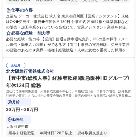
交通費支給
駅近5分以内
土日祝休み
仕事の内容
企業名 ソーゴー株式会社 求人名 東京都品川区【営業アシスタント】未経
験OK◆受発注・事務◆年間休日130日 仕事の内容 樹脂板や建築資材など
の販売・加工事業を行っている当社にて、営業アシスタント業務をお任せ
いたします。注文対応やWebデータの出力、各所への発注・加工依頼のほ
必要な経験・能力等
か、電話・メール対応等の事務業務を担当します。 ■受注・発注業務：FA
必要な経験・能力等 【必須】普通自動車運転免許、PCの基本操作（メー
Xによる注文対応、Web発注データのプリントアウト、各仕入先・協力会
ル送信・簡単入力程度）ができる方【尚可】事務の実務経験、受発注業務
社への発注および加工依頼等 ■納品書・請求書の作成および発送手配 ■商
の経験のある方★業界・職種未経験歓迎！人柄と意欲を重視した採用を行
品手配・在庫確認・納期調整 ■電話・メールでの問い合わせ対応および付
っています。 【要件】未経験歓迎！未経験からスタートして長く勤務する
随する事務全般 ※高度なPCスキルは不要です。【業務内容の変更範囲】
社員が多数在籍しています。 【求める人物像】納期優先の業界のため状況
当社の指定する業務 募集職種 東京都品川区【営業アシスタント】未経験O
正社員
変化に臨機応変かつ柔軟に対応できる方、約束を守り正確に作業を進めら
北大阪急行電鉄株式会社
K◆受発注・事務◆年間休日130日
れる方を求めています。高度なPCスキルや関数知識は一切不要です。丁
寧な指導体制が整っているため、安心してお仕事をスタートしていただけ
【豊中市/総務人事】経験者歓迎!/阪急阪神HDグループ/
ます。 学歴・資格 学歴：大学院 大学 高専 短大 専修学校 高校 語学力：
年休124日 総務
資格：
当社にて採用関係業務、人材育成業務を中心に、中期経営計画・予算等の管理、設備投資
計画等の策定、さらに社内の重要会議の運営等、経営の根幹となる幅広い総務人事業務全
般を担当していただきます。
月給
30万円～38万円
勤務地
大阪府豊中市
業界未経験歓迎
年間休日120日以上
資格取得支援あり