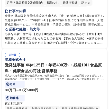
月平均残業時間20時間以内
転勤なし
経験者歓迎
駅ナカ
退職金あり
完全週休2日制
交通費支給
駅近5分以内
仕事の内容
土日祝休み
服装自由
昼食補助あり
食事補助あり
企業名 北大阪急行電鉄株式会社 求人名 【豊中市/総務人事】経験者歓迎！/
阪急阪神HDグループ/年休124日 仕事の内容 当社にて採用関係業務、人材
育成業務を中心に、中期経営計画・予算等の管理、設備投資計画等の策
定、さらに社内の重要会議の運営等、経営の根幹となる幅広い総務人事業
必要な経験・能力等
務全般を担当していただきます。 【主な業務内容】 ■採用関係業務および
必要な経験・能力等 【必須】■総務人事の実務経験がある方 【歓迎】■採
人材育成(社員研修)業務の推進 ■中期経営計画および予算等の管理 ■設備
用業務、人材育成に携わったことのある方 【求める人物像】 ■探求心を持
投資計画等の策定 ■社内の重要会議の運営 ■その他総務人事業務全般 【入
ち前向きに業務に取り組める方 ■臆せずに部門・会社を超えたコミュニケ
社後】入社後は採用や育成をメインに担当し将来的には経営根幹に関わる
ーションの取れる方 ■自分で考えて行動のできる方 ■第二の創業期を迎え
総務人事業務全般へ幅広く従事していただきます。 募集職種 【豊中市/総
る当社で組織の次代を担うネクスト人材として長期的に成長したい方 ■周
務人事】経験者歓迎！/阪急阪神HDグループ/年休124日
正社員
囲のメンバーと協調しつつ主体性を持って能動的に業務を推進できる方 学
星和株式会社
歴・資格 学歴：大学院 大学 高専 短大 専修学校 高校 語学力： 資格：
受発注事務 年休125日・年収400万~・残業10H 食品原
料・健康食品の商社 営業事務
輸入される食品原料や食品添加物、健康食品等を扱う「食」の総合商社である当社にて、
営業事務として営業サポートや書類作成、データ入力、電話対応などの業務をお任せしま
す。
月給
30万円～37万5000円
勤務地
東京都品川区
業界未経験歓迎
年間休日120日以上
月平均残業時間20時間以内