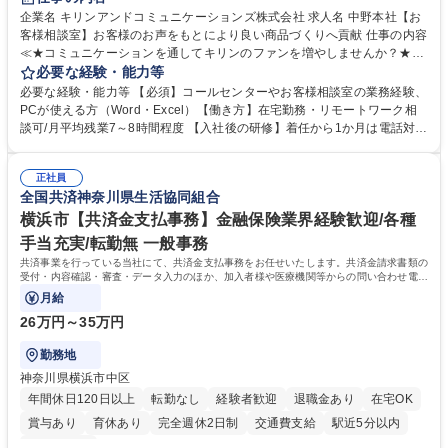
企業名 キリンアンドコミュニケーションズ株式会社 求人名 中野本社【お
客様相談室】お客様のお声をもとにより良い商品づくりへ貢献 仕事の内容
≪★コミュニケーションを通してキリンのファンを増やしませんか？★≫
お客様のお声をより良い商品づくりに活かしていく上で、窓口となるお客
必要な経験・能力等
様相談室でのお仕事です。 日々お客様からいただくキリングループへのご
必要な経験・能力等 【必須】コールセンターやお客様相談室の業務経験、
意見を、企業活動に活かしています。お客様からの声に迅速かつ誠意をも
PCが使える方（Word・Excel）【働き方】在宅勤務・リモートワーク相
って対応、情報提供するとともにグループ内活動に反映しています。 【具
談可/月平均残業7～8時間程度 【入社後の研修】着任から1か月は電話対応
体的には】電話応対、メール、お手紙対応、ご指摘品調査報告書作成、有
のOJTを中心に実施し、電話対応に慣れた段階でメール・手紙のOJTを実
人チャットボット対応など。 【1日の対応件数】■電話：月間一人当たり
施する予定です。独り立ち以降もしっかりフォローする体制を整えていま
平均100件前後■メール・手紙：同上40件前後 募集職種 中野本社【お客様
正社員
すのでご安心ください。 【当社について】キリングループの広報機能を担
全国共済神奈川県生活協同組合
相談室】お客様のお声をもとにより良い商品づくりへ貢献
う会社として、お客様との出会いを大切にし、磨き上げたホスピタリティ
を込めてコミュニケーションをとりながら広報関連業務を行っておりま
横浜市【共済金支払事務】金融保険業界経験歓迎/各種
す。 学歴・資格 学歴：大学院 大学 高専 短大 専修学校 高校 語学力： 資
手当充実/転勤無 一般事務
格：
共済事業を行っている当社にて、共済金支払事務をお任せいたします。共済金請求書類の
受付・内容確認・審査・データ入力のほか、加入者様や医療機関等からの問い合わせ電話
対応や書類発送等を担当します。
月給
26万円～35万円
勤務地
神奈川県横浜市中区
年間休日120日以上
転勤なし
経験者歓迎
退職金あり
在宅OK
賞与あり
育休あり
完全週休2日制
交通費支給
駅近5分以内
土日祝休み