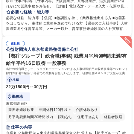
験可 仕事の内容 【仕事内容】大阪営業所、京都営業所、滋賀営業所いず
れかにて営業事務をお任せ。 【詳細】電話応対・データ入力・伝票や見積
の作成・カタログ送付・来客対応・営業所内で発生する事務業務や業務改
必要な経験・能力等
善をお任せ。 【教育制度】ご入社後、育成担当とペアになりながらOJTに
必要な経験・能力等 【必須】■協調性を持って業務推進出来る方 ■改善案
て業務を覚えていただくことが可能です。業務システムがきちんと構築さ
を出しながら、主体的に業務を進めて行ける方 【過去のご入社事例】人材
れているため、スムーズに仕事に慣れることができる環境です。また、
派遣業界や保育業界等、メーカー以外、営業事務未経験者の入社実績有
「チームで成果を出す文化」があり、良いやり方を積極的に共有しながら
【当社の事務職について】単なる事務ではなく主体性を発揮したサポート
常に改善を目指す風土のため、安心して業務に取り組んでいただけます。
により、キーエンスの付加価値向上に貢献します。ベースの定型業務に加
募集職種 【大阪・京都・滋賀】営業事務 ※未経験可
正社員
えて、お客様や社員の状況に合わせ、能動的なサポート、改善の動きも期
公益財団法人東京都道路整備保全公社
待され。組織を支えるスペシャリストとして、チームに貢献し、結果的に
社員から頼られる存在になることができます。平均19:30の退勤以降の業
【都庁グループ】総合職(事務) 残業月平均9時間未満/有
務の持ち帰りも禁止されており、メリハリのある働き方となります。 学
給年平均16日取得 一般事務
歴・資格 学歴：大学院 大学 高専 短大 語学力： 資格：
当社の総合職として、ジョブローテーションによる人事経理部門や収益事業等のフロント
部門の部署等幅広い部署での業務をお任せいたします。研修制度やキャリア支援が充実し
ております！ ※下記業務詳細
月給
22万1500円～30万円
勤務地
東京都新宿区
業界未経験歓迎
年間休日120日以上
介護休暇あり
月平均残業時間20時間以内
転勤なし
住宅手当あり
経験者歓迎
研修あり
退職金あり
賞与あり
完全週休2日制
交通費支給
仕事の内容
駅近5分以内
資格取得手当あり
食事補助あり
企業名 公益財団法人東京都道路整備保全公社 求人名 【都庁グループ】総