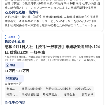
合職（事務）◇残業月平均9時間未満／有給年平均16日取得 仕事の内容 当
社の総合職として、ジョブローテーションによる人事経理部門や収益事業
等のフロント部門の部署等幅広い部署での業務をお任せいたします。研修
必要な経験・能力等
制度やキャリア支援が充実しております！ ※下記業務詳細 【業務詳細】■
必要な経験・能力等 【歓迎】営業経験or総務/人事/経理経験or官公庁職員
管理部門：広報、人事、経理など当公社の運営に係る管理業務 ■収益部
経験者で、道路事業のゼネラリストとしてのキャリアを積みたい方【社
門：駐車場の新規開拓、管理運営、新宿駅西口広場の「イベントコーナ
風】社内関係部署や東京都と連携が必要なため綿密にコミュニケーション
ー」などの管理運営 ■道路部門：整備の急がれる骨格幹線道路や木造住宅
を図っています。 【業務の魅力】■幅広く携われる：総合職（事務）で
密集地域の特定整備路線の用地取得、道路に関する普及啓発事業、都内の
は、駐車場の管理運営や道路用地の取得、公益財団法人の中枢を担う管理
道路施設や道路工事現場の見学ツアー事業 ※入社後は上記いずれかの部門
正社員
部門など多岐に渡る業務を経験できます。 ■様々なプロジェクト：駐車場
株式会社山和
へ配属。※業務内容変更の範囲：会社の定める業務 募集職種 【都庁グル
事業の他、新宿駅西口広場内に設置された照明を兼ねた広告「ブライトサ
ープ】総合職（事務）◇残業月平均9時間未満／有給年平均16日取得
イン」の管理運営を行うなど、事業収益を生み出す活動を積極的に行って
急募|9月1日入社 【渋谷/一般事務】未経験歓迎/年休124
います。 学歴・資格 学歴：大学院 大学 高専 短大 専修学校 高校 語学力：
日/残業ほぼ無 一般事務
資格：
不動産事業を展開し、創業以来黒字経営の安定基盤を持つ当社にて、各種事務業務をお任
せします。残業がほぼ発生せず、連続した日程の有給取得が可能なため、WLBを整えた
い方にお勧めの環境です！
月給
31万円～33万円
勤務地
東京都渋谷区
制服あり
業界未経験歓迎
年間休日120日以上
介護休暇あり
転勤なし
未経験者歓迎
時短勤務あり
退職金あり
賞与あり
育休あり
完全週休2日制
交通費支給
土日祝休み
仕事の内容