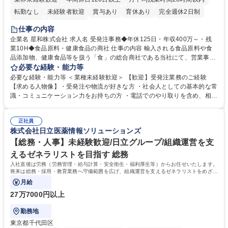
転勤なし
未経験者歓迎
賞与あり
育休あり
完全週休2日制
交通費支給
土日祝休み
仕事の内容
企業名 星和株式会社 求人名 受発注事務◆年休125日・年収400万～・残
業10H◆食品原料・健康食品の商社 仕事の内容 輸入される食品原料や食
品添加物、健康食品等を扱う「食」の総合商社である当社にて、営業事務
として営業サポートや書類作成、データ入力、電話対応などの業務をお任
必要な経験・能力等
せします。 ・受注／出荷指示／売上管理／仕入管理／在庫管理／お客様や
必要な経験・能力等 ＜業種未経験歓迎＞ 【歓迎】受発注業務のご経験
倉庫と電話確認など、販売に関わる事務、営業サポートをお願いします。
【求める人物像】・受発注や物流が好きな方 ・社会人としての基本的な常
・入社後は商品について覚えることから始め、先輩社員OJTと共に業務を
識・コミュニケーション力をお持ちの方 ・電話でのやり取りを含め、相手
進めて頂きます。未経験から始めた方も多数活躍中です。 [業務内容の変
の要件を正しく理解し対応できる方 ・数量・在庫・出荷数などの数値を正
更の範囲:会社の定める業務] 募集職種 受発注事務◆年休125日・年収400
確に扱う業務に抵抗がない方 ・PCを業務で日常的に使用しており、四則
万～・残業10H◆食品原料・健康食品の商社
正社員
演算ができる方 ・業務ルールや指示を理解し、行動できる方 学歴・資格
株式会社日立医薬情報ソリューションズ
学歴：大学院 大学 短大 語学力： 資格：
【総務・人事】未経験歓迎/日立グループ/組織運営を支
えるゼネラリストを目指す 総務
入社直後は労務（労務管理・給与計算・安全衛生・福利厚生等）からお任せいたします。
将来は総務・採用・教育業務へ守備範囲を広げ、組織運営を支えるゼネラリストをめざせ
ます。
月給
27万7000円以上
勤務地
東京都千代田区