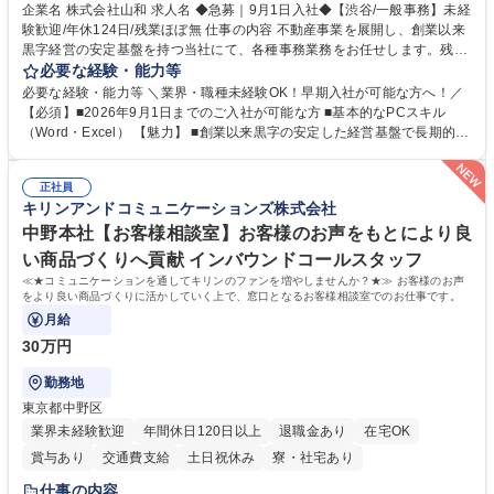
企業名 株式会社山和 求人名 ◆急募｜9月1日入社◆【渋谷/一般事務】未経
験歓迎/年休124日/残業ほぼ無 仕事の内容 不動産事業を展開し、創業以来
黒字経営の安定基盤を持つ当社にて、各種事務業務をお任せします。残業
がほぼ発生せず、連続した日程の有給取得が可能なため、WLBを整えたい
必要な経験・能力等
方にお勧めの環境です！ 入社後はOJTを通じて丁寧に研修を行いますの
必要な経験・能力等 ＼業界・職種未経験OK！早期入社が可能な方へ！／
で、事務未経験の方でも安心して臨むことができます。 【業務詳細】■電
【必須】■2026年9月1日までのご入社が可能な方 ■基本的なPCスキル
話・来客対応 ■物件の鍵や社内の備品管理 ■データ入力や書類作成 ■契約
（Word・Excel） 【魅力】 ■創業以来黒字の安定した経営基盤で長期的に
書などのファイリング ■郵送物の仕訳・発送 など 募集職種 ◆急募｜9月1
安心して働ける環境 ■残業ほぼなしで働きやすさ抜群、プライベートとの
日入社◆【渋谷/一般事務】未経験歓迎/年休124日/残業ほぼ無
両立が可能 ■有給取得を積極的に推奨、年間10日程度の取得実績 ■1ヶ月
正社員
のOJTで業務を習得可能、未経験でもしっかりサポート 学歴・資格 学
キリンアンドコミュニケーションズ株式会社
歴：大学院 大学 高専 短大 語学力： 資格：
中野本社【お客様相談室】お客様のお声をもとにより良
い商品づくりへ貢献 インバウンドコールスタッフ
≪★コミュニケーションを通してキリンのファンを増やしませんか？★≫ お客様のお声
をより良い商品づくりに活かしていく上で、窓口となるお客様相談室でのお仕事です。
月給
30万円
勤務地
東京都中野区
業界未経験歓迎
年間休日120日以上
退職金あり
在宅OK
賞与あり
交通費支給
土日祝休み
寮・社宅あり
仕事の内容