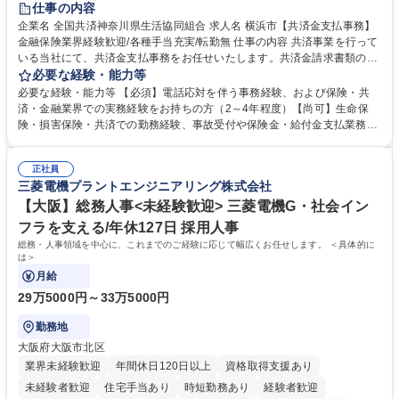
仕事の内容
企業名 全国共済神奈川県生活協同組合 求人名 横浜市【共済金支払事務】
金融保険業界経験歓迎/各種手当充実/転勤無 仕事の内容 共済事業を行って
いる当社にて、共済金支払事務をお任せいたします。共済金請求書類の受
付・内容確認・審査・データ入力のほか、加入者様や医療機関等からの問
必要な経験・能力等
い合わせ電話対応や書類発送等を担当します。 ■共済金請求書類の受付、
必要な経験・能力等 【必須】電話応対を伴う事務経験、および保険・共
内容確認、および共済金支払に関する審査・事務処理業務全般を担当 ■専
済・金融業界での実務経験をお持ちの方（2～4年程度）【尚可】生命保
用システムへのデータ入力、各種必要書類の作成・発送作業 ■加入者様や
険・損害保険・共済での勤務経験、事故受付や保険金・給付金支払業務経
医療機関等からの各種問い合わせに対する丁寧かつ迅速な電話応対 ■現場
験がある方 【求める人物像】■相手の立場に立った丁寧な対応ができる方
調査の対応および業務プロセスの改善活動 【業務内容の変更範囲】当社の
■チームワークを大切にし、素直に学べる方★外勤の保険営業から内勤事
指定する業務 募集職種 横浜市【共済金支払事務】金融保険業界経験歓迎/
正社員
務へのキャリアチェンジ希望者も大歓迎です！ 学歴・資格 学歴：大学院
三菱電機プラントエンジニアリング株式会社
各種手当充実/転勤無
大学 高専 短大 専修学校 高校 語学力： 資格：
【大阪】総務人事<未経験歓迎> 三菱電機G・社会イン
フラを支える/年休127日 採用人事
総務・人事領域を中心に、これまでのご経験に応じて幅広くお任せします。 ＜具体的に
は＞
月給
29万5000円～33万5000円
勤務地
大阪府大阪市北区
業界未経験歓迎
年間休日120日以上
資格取得支援あり
未経験者歓迎
住宅手当あり
時短勤務あり
経験者歓迎