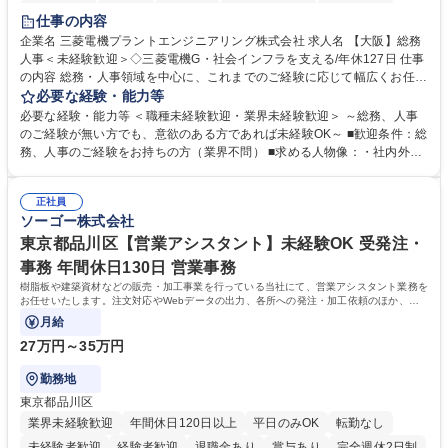
退職金あり
在宅OK
賞与あり
完全週休2日制
交通費支給
仕事の内容
駅近5分以内
土日祝休み
服装自由
寮・社宅あり
食事補助あり
企業名 三菱電機プラントエンジニアリング株式会社 求人名 【大阪】総務
人事＜未経験歓迎＞◇三菱電機G・社会インフラを支える/年休127日 仕事
の内容 総務・人事領域を中心に、これまでのご経験に応じて幅広くお任せ
します。 ＜具体的には＞ ・総務/人事労務（給与・社保・勤怠管理など）
必要な経験・能力等
・採用・教育研修 ・福利厚生運用 など ※基本的には事務所勤務ですが、
必要な経験・能力等 ＜職種未経験歓迎・業界未経験歓迎＞ ～総務、人事
採用や教育等の業務内容により、関西圏以外への日帰り・宿泊を伴う国内
のご経験が無い方でも、意欲のある方であれば未経験OK～ ■歓迎条件：総
出張もございます。 ※担当業務を持ちつつ、お互いに助け合いながら、総
務、人事のご経験をお持ちの方（業界不問） ■求める人物像：・社内外の
務部という組織として協力しながら進める体制です。 募集職種 【大阪】
関係各部門との調整を率先して行い、業務を円滑に遂行できる協調性やコ
総務人事＜未経験歓迎＞◇三菱電機G・社会インフラを支える/年休127日
ミュニケーション能力を持っている方 ・人事総務領域に興味がありゼネラ
正社員
リスト志向をお持ちの方 学歴・資格 学歴：大学院 大学 語学力： 資格：
ソーゴー株式会社
東京都品川区【営業アシスタント】未経験OK 受発注・
事務 年間休日130日 営業事務
樹脂板や建築資材などの販売・加工事業を行っている当社にて、営業アシスタント業務を
お任せいたします。注文対応やWebデータの出力、各所への発注・加工依頼のほか、電
話・メール対応等の事務業務を担当します。
月給
27万円～35万円
勤務地
東京都品川区
業界未経験歓迎
年間休日120日以上
平日のみOK
転勤なし
未経験者歓迎
経験者歓迎
退職金あり
賞与あり
完全週休2日制