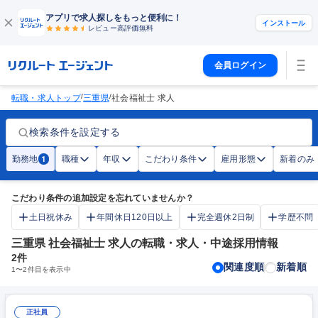
アプリで求人探しをもっと便利に！
インストール
レビュー高評価
無料
会員ログイン
/
/
転職・求人トップ
三重県
社会福祉士 求人
検索条件を設定する
勤務地
職種
年収
こだわり条件
雇用形態
新着のみ
1
こだわり条件の追加設定を忘れていませんか？
土日祝休み
年間休日120日以上
完全週休2日制
学歴不問
三重県 社会福祉士 求人の転職・求人・中途採用情報
2
件
関連度順
新着順
1
〜
2
件目を表示中
正社員