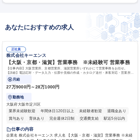
は、集団療育や個別支援(宿題、訓練、遊び)を行います。ミッションは
「子どもたちが将来一人で生活できるよう訓練し、一つでもできることを
増やしてあげること」。楽器や音楽、スポーツなど自分の得意を活かした
支援やイベント企画、調理が得意であればおやつ作りなど、自分の強み・
あなたにおすすめの求人
得意を活かして活躍ください！ 募集職種 【四日市/児童指導員】＜要保育
資格＞音楽・スポーツ経験を活かす★残業少なめ
正社員
株式会社キーエンス
【大阪・京都・滋賀】営業事務 ※未経験可 営業事務
【仕事内容】大阪営業所、京都営業所、滋賀営業所いずれかにて営業事務をお任せ。
【詳細】電話応対・データ入力・伝票や見積の作成・カタログ送付・来客対応・営業所内
で発生する事務業務や業務改善をお任せ。
月給
27万9000円～28万1000円
勤務地
大阪府大阪市淀川区
業界未経験歓迎
年間休日120日以上
未経験者歓迎
退職金あり
賞与あり
育休あり
完全週休2日制
交通費支給
駅近5分以内
土日祝休み
仕事の内容
企業名 株式会社キーエンス 求人名 【大阪・京都・滋賀】営業事務 ※未経