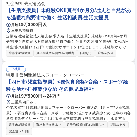
社会福祉法人清光会
【生活支援員】未経験OK!!賞与4か月分/歴史と自然があ
る温暖な熊野市で働く 生活相談員/生活支援員
19万3000円以上
月給
三重県熊野市
企業名 社会福祉法人清光会 求人名 【生活支援員】未経験OK!!賞与4か月
分/歴史と自然がある温暖な熊野市で働く 仕事の内容 知的障がい者への日
常生活の支援および日中活動のサポートをお任せします。未経験からでも
一つ一つ丁寧に業務を教えますので、安心してご応募ください！ 【具体的
業界未経験歓迎
月平均残業時間20時間以内
転勤なし
退職金あり
な業務】・排泄、入浴、食事等の生活支援 ・園芸、軽作業、音楽、レクリ
エーション等の活動支援 ・買い物、散歩、ドライブなどの付き添い ・個
別支援計画の作成とパソコン入力による記録 など ※夜勤業務もございま
正社員
す。 【業務の変更範囲】当社業務全般。 募集職種 【生活支援員】未経験
特定非営利活動法人フォー・クローバー
OK!!賞与4か月分/歴史と自然がある温暖な熊野市で働く
【四日市/児童指導員】<要保育資格>音楽・スポーツ経
験を活かす 残業少なめ その他児童福祉
19万5000円～24万円
月給
三重県四日市市
企業名 特定非営利活動法人フォー・クローバー 求人名 【四日市/児童指導
員】＜要保育資格＞音楽・スポーツ経験を活かす★残業少なめ 仕事の内容
放課後等デイサービスにおける発達支援業務（児童指導員）。個別支援計
画に基づき、遊びや集団活動を通して、子どもたちの「できること」を増
業界未経験歓迎
資格取得支援あり
月平均残業時間20時間以内
退職金あり
やすサポートを行います。 子ども登園前は、活動準備や手作りおやつ(食
完全週休2日制
育)の計画・買い出しを行い、登園後(小学生14時頃～、中学生16時頃～)