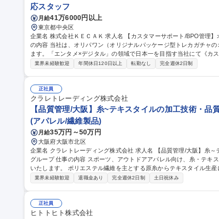
応スタッフ
41万6000円以上
月給
東京都中央区
企業名 株式会社ＫＥＣＡＫ 求人名 【カスタマーサポート/BPO管理】オンライントレカ/エンタメ/急成長中★ 仕事
の内容 当社は、オリパワン（オリジナルパッケージ型トレカガチャ
ます。「エンタメ×デジタル」の領域で日本一を目指す当社にて《カス
社内CSチームの一員としてBPO（外部委託先）の管理・育成をご担
業界未経験歓迎
年間休日120日以上
転勤なし
完全週休2日制
ス品質向上を担います。 【具体的には】■BPO先との定期連携・情報
新 ■対応品質モニタリング・SLA/KPI管理 ■トレーニング実施・フ
の仕組み化に挑戦でき、ユーザーの熱量を直に感じながら体験価値向上に貢献できます。
正社員
サポート/BPO管理】オンライントレカ/エンタメ/急成長中★
クラレトレーディング株式会社
【品質管理/大阪】糸~テキスタイルの加工技術・品質
(アパレル/繊維製品)
35万円～50万円
月給
大阪府大阪市北区
企業名 クラレトレーディング株式会社 求人名 【品質管理/大阪】糸～テキスタイルの加工技術・品質管理/クラレ
グループ 仕事の内容 スポーツ、アウトドアアパレル向け、糸・テキスタイルの加工技術・品質管理業務をお任せ
いたします。 ポリエステル繊維を主とする原糸からテキスタイル生産において、フィラメント原糸、仮撚り、紡
績、織、編、染などの協力外注工場と連携し、加工技術対応や品質管理に
業界未経験歓迎
退職金あり
完全週休2日制
土日祝休み
外も可能性はあり。 ■アイテム：Tシャツ、インナーやアウター、ボ
ン。 募集職種 【品質管理/大阪】糸～テキスタイルの加工技術・品質
正社員
ヒトトヒト株式会社