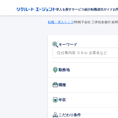
求人を探す
サービス紹介
転職成功ガイド
お
転職・求人トップ
/
特例子会社 三井住友銀行 給
キーワード
勤務地
職種
年収
こだわり条件