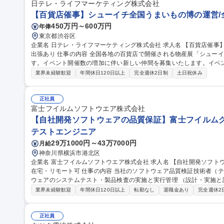
日テレ・ライフマーケティング株式会社
【百貨店催事】シューイチ全国うまいもの博の運営/
450万円～600万円
年俸
東京都渋谷区
企業名 日テレ・ライフマーケティング株式会社 求人名 【百貨店催事】シューイチ全国うまいもの博の運営/全国
出張あり 仕事の内容 全国各地の百貨店で開催される物産展「シューイチ全国うまいもの博」を担当いただきま
す。イベント開催数の増加に伴い新しい仲間を募集いたします。イベ
わっていただきます ■「シューイチ全国うまいもの博」の運営 ※メイン業務 1.イベントへの出店社誘致および管
業界未経験歓迎
年間休日120日以上
完全週休2日制
土日祝休み
理業務 2.イベントスペースの運営会社等に対する実務交渉及びイベン
ント実施場所での運営サポート業務 ※宿泊を伴う国内出張があります。 ■出店運営事務 募
シューイチ全国うまいもの博の運営/全国出張あり
正社員
富士フイルムソフトウエア株式会社
【自社開発ソフトウェアの品質保証】富士フイルムグル
テストエンジニア
29万1000円～43万7000円
月給
神奈川県横浜市港北区
企業名 富士フイルムソフトウエア株式会社 求人名 【自社開発ソフトウェアの品質保証】富士フイルムグループ/
在宅・リモート可 仕事の内容 当社のソフトウェア品質検証技術者（テストエンジニア）として、当社開発ソフト
ウェアのシステムテスト・製品検査の実施と実行管理 （設計・実施と
す。 【業務詳細】品質・効率（ex. テスト自動化）の向上や、今後のCloud/AI/IoT/DevOps時代のテスト・品質保
業界未経験歓迎
年間休日120日以上
転勤なし
退職金あり
完全週休2
証に向けて、最新の技術を取り入れることに積極的にチャレンジする人を期待します。 
体の品質保証を担っているのに対し、弊社ではソフトウェア部分の品質保証
【自社開発ソフトウェアの品質保証】富士フイルムグループ/在宅・リ
正社員