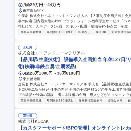
29万円～44万円
月給
東京都新宿区
企業名 株式会社ベネフィット・ワン 求人名 【人事制度企画担当】会員数1,220万人の自社サービス/在宅勤務可 仕
事の内容 国内最大級のBtoEプラットフォーム福利厚生サービス「ベ
弊社にて、人事データ(人員・スキル・配置・離職等)を起点に、制度
【詳細】■人事制度(等級・評価・報酬等)の企画・改定・運用■要員計
業界未経験歓迎
年間休日120日以上
転勤なし
在宅OK
完全週休2日
データの集約・可視化を起点としたデータドリブンHRの推進■就業規
事発令・データ管理■人事システム運用改善■雇用契約管理■労務相談
ていきますのでご安心ください※経験に応じ給与や勤怠、福利厚生制度の運用実務も
正社員
度企画担当】会員数1,220万人の自社サービス/在宅勤務可
株式会社エーアンドエーマテリアル
【品川駅/生産技術】 設備導入企画担当 年休127日/
術(鉄鋼/非鉄金属/金属製品)
26万1000円～36万6100円
月給
東京都港区
企業名 株式会社エーアンドエーマテリアル 求人名 【品川駅/生産技術】◆設備導入企画担当◆年休127日/リモー
トOK/第二新卒歓迎 仕事の内容 全国の不燃建材などの生産工場で設備保全・生産管理等を行っている生産グルー
プの統括や設備の新設、省エネ設備の企画・導入などがミッションです。 
的には】工事や設備リニューアルの審査・稟議対応／新しい省エネ・
業界未経験歓迎
年間休日120日以上
資格取得支援あり
退職金あり
在
の全国展開業務 【入社後】まずは工場の状況把握、設備確認、G会社の担当者との連携をしやすくするために先
輩に同行し、全国の工場を訪問します。 ＜業務の変更範囲：当社の定める業務＞ 募集職種 【品
◆設備導入企画担当◆年休127日/リモートOK/第二新卒歓迎
正社員
株式会社KECAK
【カスタマーサポート/BPO管理】オンライントレカ/