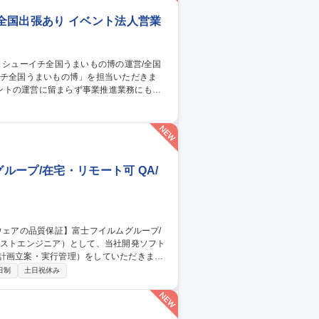
全国出張あり イベント法人営業
ントの運営に留まらず事業推進業務にも携
ト実施の機会を獲得するための業務 3.イベ
集職種 【百貨店催事】
ープ/在宅・リモート可 QA/
計画立案・実行管理）をしていただきま
日制
土日祝休み
※富士フイルムが製品全
の責任を担っています。 募集職種
モート可