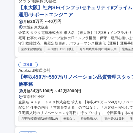
タツタ電線株式会社
【東大阪】社内SE(インフラ/セキュリティ)/プライム上
運用/サポートエンジニア
29万円～40万円
月給
大阪府東大阪市
企業名 タツタ電線株式会社 求人名 【東大阪】社内SE（インフラ/セキュリティ）/プライム上場G/社宅8割負担/在
宅可 仕事の内容 グループ全体のITインフラ構築・保守・運用を担います【構築】新規ITインフラ導入＆更新【保
守】故障対応、機器定期更新、パフォーマンス最適化【運用】運用手
ヘルプデスク 一般的なシステム開発は対応せず、主にサーバ、セキュリティ、ネットワーク、IT端末管理をお願
業界未経験歓迎
年間休日120日以上
月平均残業時間20時間以内
退職金
いします。 ・情報セキュリティ対応（サイバー攻撃への対策、インシデント対応）
MS(ISO/IEC 22301)関連 ・ITベンダー対応（製品調査・購入・
規ITソリューションの調査、導入検討 ・外注パートナー対応（問題点の整
正社員
種 【東大阪】社内SE（インフラ/セキュリティ）/プライム上場G/社宅
Asplead株式会社
【年収450万~550万/リノベーション品質管理スタ
他事務
34万6100円～42万3000円
月給
東京都中央区
企業名 Ａｓｐｌｅａｄ株式会社 求人名 【年収450万～550万/リノベーション品質管理スタッフ】完工検査/職人手
配など 仕事の内容 「営業を支える」のではなく、「お客様へ安心して住まいを引き渡す」仕事です。当社は中古
住宅購入時のリノベーションを専門に行っています。 今回募集する
るために 欠かせない品質管理・現場サポートスタッフです。工事がスムーズに進むよう現場を支え、施工品質を
月平均残業時間20時間以内
転勤なし
時短勤務あり
完全週休2日制
服
最後まで守る重要なポジションです。 【具体的には】■完成した工事
■職人への是正依頼■是正工事の日程調整■工事申請書類の作成・提出 