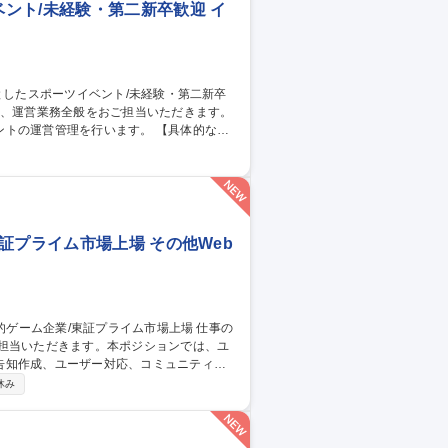
ント/未経験・第二新卒歓迎 イ
管理を行います。 【具体的な業
ト） ・アルバイトの手配、現場での指示だ
の良い先輩と一緒に仕事をしますので、未経
中心としたスポーツイベント/未経験・第二新卒歓迎
証プライム市場上場 その他Web
ご担当いただきます。本ポジションでは、ユ
告知作成、ユーザー対応、コミュニティ運
休み
との継続的な関係構築およびサービス品質