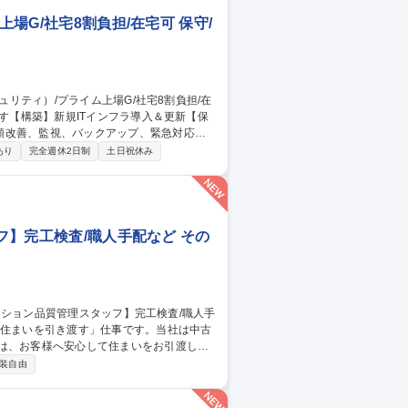
場G/社宅8割負担/在宅可 保守/
順改善、監視、バックアップ、緊急対応、
あり
完全週休2日制
土日祝休み
 ・ISMS(ISO/IEC 27001)・BC
納品対応、営業・技術担当とのやりとり等） ・新
理と説明、成果物のレビュー） 募集職
8割負担/在宅可
ッフ】完工検査/職人手配など その
のは、お客様へ安心して住まいをお引渡しす
装自由
の品質チェック■是正箇所の確認・写真撮影
■近隣へのご挨拶■キーボックスの回収など