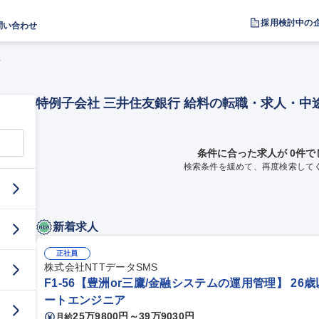
採用検討中の
問い合わせ
料
特例子会社 三井住友銀行 給料の転職・求人・中
条件に合った求人が 0件で
検索条件を緩めて、再度検索して
新着求人
正社員
株式会社NTTデータSMS
F1-56【豊洲or三鷹/金融システムの運用管理】 26
ートエンジニア
25万9800円～39万9030円
月給