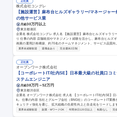
★外回りが中心/社用車で現場を巡回します。iPad支給で現場でも書類作成や写
正社員
収450万～550万/リノベーション品質管理スタッフ】完工検査/職人手
株式会社コングレ
【施設運営】麻布台ヒルズギャラリー/マネージャー候
の他サービス業
30万円以上
月給
東京都港区
企業名 株式会社コングレ 求人名 【施設運営】麻布台ヒルズギャラリー/マネージャー候補/アート届ける空間づく
り 仕事の内容 店舗統括やマネジメント経験を活かし、麻布台ヒルズギャラリーの運営マネージャー候補として企
画展の運用計画構築、約70名のチームマネジメント、サービス品質向上業
展運営：クライアント・協力会社との折衝、運営計画・オペレーション
業界未経験歓迎
退職金あり
完全週休2日制
70名のスタッフ採用・育成、研修計画、シフト作成、現場フォロー 
づくり、接客品質向上 ※他の統括2名と協力しながら、一つひとつの企画展を成功
運営】麻布台ヒルズギャラリー/マネージャー候補/アート届ける空間
正社員
オープンワーク株式会社
【コーポレートIT/社内SE】日本最大級の社員口コミサ
ステムエンジニア
38万円～52万円
月給
東京都渋谷区
企業名 オープンワーク株式会社 求人名 【コーポレートIT/社内SE】日本最大級の社員口コミサービス『OpenWor
k』 仕事の内容 当社とグループ会社（BNG社）のコーポレートIT業務を各5割担当いただきます。SaaS運用やセ
キュリティ強化を通じ、拡大組織の生産性向上と自走化をリードします。 ■自社IT業務（約5割）：SaaSの
運用改善、OA機器管理、ISMS運用等のセキュリティ強化、社内ヘルプデ
業界未経験歓迎
副業・WワークOK
年間休日120日以上
転勤なし
完
日）：Google Workspace/Slack等のSaaS管理、Salesforce