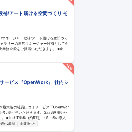
真管理が可能です。 募集職種 【年
配など
補/アート届ける空間づくり そ
務全般をご担当いただきます。 ■企画
構築、予算管理 ■チームマネジメント：約
■施設運営改善：動線改善や働きやすい環境
へ導きます。 募集職種 【施設
づくり
ービス『OpenWork』 社内シ
導入・
スク。 ■BNG社IT支援（約5割・週2～3
全週休2日制
土日祝休み
/CMS運用、IT資産管理、ISMS認証取得に向けた体制