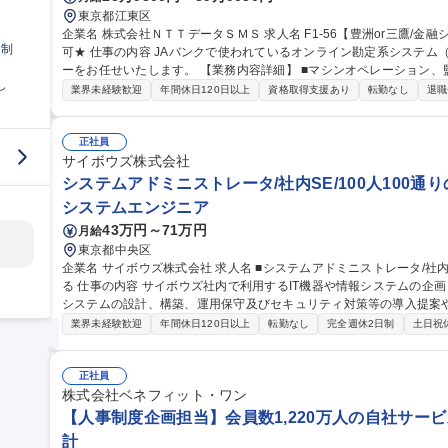
東京都江東区
企業名 株式会社ＮＴＴデータＳＭＳ 求人名 F1-56【豊洲or三鷹/金融システムの運用管理】★26歳以下限定未経験
日制
可★ 仕事の内容 JAバンクで使われているオンライン勘定系システム（金融勘定システム）の運用管理オペレータ
ーをお任せいたします。 【業務内容詳細】 ■マシンオペレーション、監視、インシデント対応 ■システム開発に伴
し
う運用受け入れ推進 ■改善活動、各種報告書作成 【業務の魅力】 IT
業界未経験歓迎
年間休日120日以上
資格取得支援あり
転勤なし
退職
を担当することができます。 募集職種 F1-56【豊洲
正社員
サイボウズ株式会社
システムアドミニストレータ/社内SE/100人100通
システムエンジニア
43万円～71万円
月給
東京都中央区
企業名 サイボウズ株式会社 求人名 ■システムアドミニストレータ/社内SE/100人100通りのマッチングをITで支え
る 仕事の内容 サイボウズ社内で利用するIT機器や情報システムの企画・設計・調達・運用を担っています。情報
システムの設計、構築、運用保守及びセキュリティ対策等の導入提案
【業務内容】■サイボウズの働き方を支えるITシステムの設計/構築/運用保守■
業界未経験歓迎
年間休日120日以上
転勤なし
完全週休2日制
土日祝
用保守■社内用オンプレミスサーバーの設計・運用保守■拠点の構築・
※当社の企業理念を実現するための社内環境づくり、つまり「チームワ
でも、どこでも、誰とでも、最高の仕事ができるITを提供する」をミッションとしていま
正社員
ドミニストレータ/社内SE/100人100通りのマッチングをITで支える
株式会社ベネフィット・ワン
【人事制度企画担当】会員数1,220万人の自社サービ
計