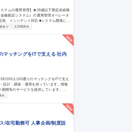
ILに基づいた大規模金融システムの運用業務
金あり
土日祝休み
or三鷹/金融システムの運用管理】★26歳以下限定未経験可★
りのマッチングをITで支える 社内
や展開等のサービスを提供しています。
社内用IaaS/SaaS/Idpの設計/構築/運
休み
増床に伴うIT設備の設計、構築、運用保守
ークあふれる“会社”を創る」ために「いつ
す 募集職種 ■システムア
ス/在宅勤務可 人事企画/制度設