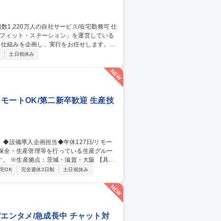
ネフィット・ステーション」を運営している
・仕組みを企画し、実行をお任せします。
画・人員管理の高度化、モニタリング■人事
制
土日祝休み
則等の各人事労務規程の改定、運用管理■人
・リスク対応※ご経験が少ない場合は育成し
お任せ。 募集職種 【人事制
リモートOK/第二新卒歓迎 生産技
※生産拠点：茨城・滋賀・大阪 【具体
省人設備などの検討・紹介・導入／新設備
宅OK
完全週休2日制
土日祝休み
川駅/生産技術】
エンタメ/急成長中 チャット対