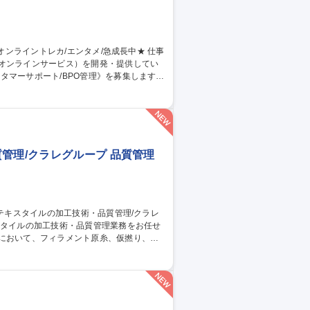
のオンラインサービス）を開発・提供してい
タマーサポート/BPO管理》を募集します！
当。品質管理や教育、社内連携を通じサービ
同期 ■業務マニュアル・対応フロー共有・更
ィードバック 【仕事の魅力】急成長組織でCS
 募集職種 【カスタマー
管理/クラレグループ 品質管理
従事。 ■出張：主に国内 3回前後/月。海
トムス等。スポーツ系の生地の生産がメイ
管理/クラレグループ