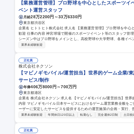
【業務運営管理】プロ野球を中心としたスポーツイベ
ベント運営スタッフ
28万2200円～33万6330円
月給
東京都渋谷区
企業名 ヒトトヒト株式会社 求人名 【業務運営管理】プロ野球を中心としたスポーツイベント/未経験・第二新卒
歓迎 仕事の内容 神宮球場で開催のスポーツイベント等のスタッフ管理、運営業務全般をおご担当いただきます。
シーズン中はプロ野球をメインとし、高校野球や大学野球、各種イベントの運営
務】 ・各担当エリアのマネジメント（スタッフ・整備・物販・イベン
業界未経験歓迎
し ・アルバイトスタッフでの対応が難しい案件の2次対応 ★面倒見
験の方も安心です！ 募集職種 【業務運営管理】プロ野球を
正社員
株式会社ネクソン
【マビノギモバイル/運営担当】世界的ゲーム企業/東
サービス/制作
406万8000円～700万円
年俸
東京都港区
企業名 株式会社ネクソン 求人名 【マビノギモバイル/運営担当】世界的ゲーム企業/東証プライム市場上場 仕事の
内容 マビノギモバイル日本サービスにおけるゲーム運営業務全般を
ーザーに安定したサービスを提供するための運営施策の企画・実行、
営 など、Liveサービス運営に関わる幅広い業務をご担当いただきます。 また、ゲーム内イベントと連動したSNS
業界未経験歓迎
年間休日120日以上
転勤なし
完全週休2日制
土日祝
施策やユーザーコミュニケーションの企画・運営を通じて、ユーザー
向上を推進していただきます。 募集職種 【マビノギモバイル/運営担当】世界的ゲーム企業/東証プライム市場上
場
正社員