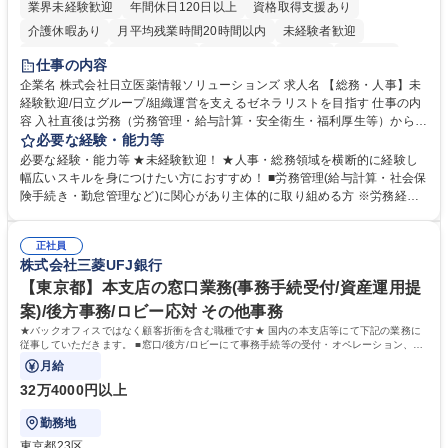
業界未経験歓迎
年間休日120日以上
資格取得支援あり
介護休暇あり
月平均残業時間20時間以内
未経験者歓迎
住宅手当あり
時短勤務あり
退職金あり
在宅OK
賞与あり
仕事の内容
育休あり
完全週休2日制
交通費支給
土日祝休み
寮・社宅あり
企業名 株式会社日立医薬情報ソリューションズ 求人名 【総務・人事】未
経験歓迎/日立グループ/組織運営を支えるゼネラリストを目指す 仕事の内
容 入社直後は労務（労務管理・給与計算・安全衛生・福利厚生等）からお
任せいたします。将来は総務・採用・教育業務へ守備範囲を広げ、組織運
必要な経験・能力等
営を支えるゼネラリストをめざせます。 ・初期業務：労働時間管理、給与
必要な経験・能力等 ★未経験歓迎！ ★人事・総務領域を横断的に経験し
計算、社会保険対応、福利厚生管理、安全衛生、健康経営推進等をお任せ
幅広いスキルを身につけたい方におすすめ！ ■労務管理(給与計算・社会保
します。ご経験に応じて、休職者管理など、幅広く経験を積んでいただき
険手続き・勤怠管理など)に関心があり主体的に取り組める方 ※労務経験
ます。 ・将来的な広がり：総務・採用・教育・税務対応・経営企画等。
者は早期にご活躍いただけます。 ■チームで仕事を推進できる方■将来は
★メンバーがマンツーマンで丁寧に教えるため、ご経験が浅くても安心！
マネジメント職として活躍したい 【尚可】■人事、労務、採用、教育業務
幅広く経験を積みたい意欲がある方に最適な環境です。 募集職種 【総
正社員
のご経験 ■労務管理（給与計算・社会保険手続き・勤怠管理など）の経験
株式会社三菱UFJ銀行
務・人事】未経験歓迎/日立グループ/組織運営を支えるゼネラリストを目
■衛生管理者の資格をお持ちの方 学歴・資格 学歴：大学院 大学 高専 短大
指す
専修学校 高校 語学力： 資格：
【東京都】本支店の窓口業務(事務手続受付/資産運用提
案)/後方事務/ロビー応対 その他事務
★バックオフィスではなく顧客折衝を含む職種です★ 国内の本支店等にて下記の業務に
従事していただきます。 ■窓口/後方/ロビーにて事務手続等の受付・オペレーション、お
客様対応
月給
32万4000円以上
勤務地
東京都23区