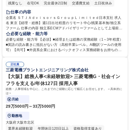
残業なし
在宅OK
完全週休2日制
交通費支給
土日祝休み
仕事の内容
企業名 ＳＴＪＡｄｖｉｓｏｒｓＧｒｏｕｐＬｉｍｉｔｅｄ日本支社 求人
名 東京【経理・総務】週1日出社程度のリモート中心/残業基本無/独立系
ファーム 仕事の内容 独立系ECMアドバイザリーファームとして上場前後
の資本市場戦略を設計する当社にて経理・総務をお任せします。基礎的な
必要な経験・能力等
バックオフィス業務からスタートし組織を支える専任担当として広く活躍
必要な経験・能力等 【必須】■経理または総務の実務経験（1～3年程度）
できる環境です。 ■日常経理、月次および年次決算サポート業務 ■本国
■英語の読み書きに抵抗がない方（高校卒業レベル。AI翻訳ツールの使用
（グローバル）との英文メール対応（AI翻訳ツール等を使用しての対応で
可）【尚可】■外資系企業におけるバックオフィス実務経験をお持ちの方
問題ございません） ■オフィス環境整備、郵便物の発送・受取等の総務業
【必須・尚可要件】簿記などの特別な資格や、TOEIC等のスコアは求めて
務全般 ■その他バックオフィス関連サポート ※ご経験に合わせて無理なく
おりません。日々の事務処理を丁寧かつ正確に行える方を歓迎します。
業務をお任せします。残業も基本的には発生せず、ご自身のペースで業務
正社員
【働き方について】現在は週4日程度の在宅勤務を実施しており、ワーク
三菱電機プラントエンジニアリング株式会社
を進めやすく定着率の高い環境です。 募集職種 東京【経理・総務】週1日
ライフバランスを重視する方に最適な環境です（フルリモートも面接で相
出社程度のリモート中心/残業基本無/独立系ファーム
談可）。【求める人物像】幅広いバックオフィス業務に柔軟に対応でき、
【大阪】総務人事<未経験歓迎> 三菱電機G・社会イン
社内外と円滑にコミュニケーションを取りながら業務を推進できる方 学
フラを支える/年休127日 採用人事
歴・資格 学歴：大学院 大学 高専 短大 専修学校 高校 語学力： 資格：
総務・人事領域を中心に、これまでのご経験に応じて幅広くお任せします。 ＜具体的に
は＞
月給
29万5000円～33万5000円
勤務地
大阪府大阪市北区
業界未経験歓迎
年間休日120日以上
資格取得支援あり