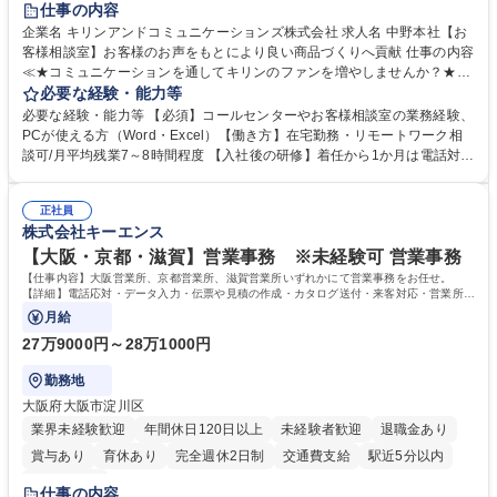
仕事の内容
企業名 キリンアンドコミュニケーションズ株式会社 求人名 中野本社【お
客様相談室】お客様のお声をもとにより良い商品づくりへ貢献 仕事の内容
≪★コミュニケーションを通してキリンのファンを増やしませんか？★≫
お客様のお声をより良い商品づくりに活かしていく上で、窓口となるお客
必要な経験・能力等
様相談室でのお仕事です。 日々お客様からいただくキリングループへのご
必要な経験・能力等 【必須】コールセンターやお客様相談室の業務経験、
意見を、企業活動に活かしています。お客様からの声に迅速かつ誠意をも
PCが使える方（Word・Excel）【働き方】在宅勤務・リモートワーク相
って対応、情報提供するとともにグループ内活動に反映しています。 【具
談可/月平均残業7～8時間程度 【入社後の研修】着任から1か月は電話対応
体的には】電話応対、メール、お手紙対応、ご指摘品調査報告書作成、有
のOJTを中心に実施し、電話対応に慣れた段階でメール・手紙のOJTを実
人チャットボット対応など。 【1日の対応件数】■電話：月間一人当たり
施する予定です。独り立ち以降もしっかりフォローする体制を整えていま
平均100件前後■メール・手紙：同上40件前後 募集職種 中野本社【お客様
正社員
すのでご安心ください。 【当社について】キリングループの広報機能を担
株式会社キーエンス
相談室】お客様のお声をもとにより良い商品づくりへ貢献
う会社として、お客様との出会いを大切にし、磨き上げたホスピタリティ
を込めてコミュニケーションをとりながら広報関連業務を行っておりま
【大阪・京都・滋賀】営業事務 ※未経験可 営業事務
す。 学歴・資格 学歴：大学院 大学 高専 短大 専修学校 高校 語学力： 資
【仕事内容】大阪営業所、京都営業所、滋賀営業所いずれかにて営業事務をお任せ。
格：
【詳細】電話応対・データ入力・伝票や見積の作成・カタログ送付・来客対応・営業所内
で発生する事務業務や業務改善をお任せ。
月給
27万9000円～28万1000円
勤務地
大阪府大阪市淀川区
業界未経験歓迎
年間休日120日以上
未経験者歓迎
退職金あり
賞与あり
育休あり
完全週休2日制
交通費支給
駅近5分以内
土日祝休み
仕事の内容