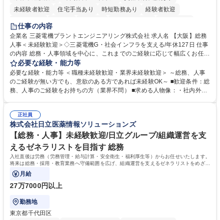
未経験者歓迎
住宅手当あり
時短勤務あり
経験者歓迎
退職金あり
在宅OK
賞与あり
完全週休2日制
交通費支給
仕事の内容
駅近5分以内
土日祝休み
服装自由
寮・社宅あり
食事補助あり
企業名 三菱電機プラントエンジニアリング株式会社 求人名 【大阪】総務
人事＜未経験歓迎＞◇三菱電機G・社会インフラを支える/年休127日 仕事
の内容 総務・人事領域を中心に、これまでのご経験に応じて幅広くお任せ
します。 ＜具体的には＞ ・総務/人事労務（給与・社保・勤怠管理など）
必要な経験・能力等
・採用・教育研修 ・福利厚生運用 など ※基本的には事務所勤務ですが、
必要な経験・能力等 ＜職種未経験歓迎・業界未経験歓迎＞ ～総務、人事
採用や教育等の業務内容により、関西圏以外への日帰り・宿泊を伴う国内
のご経験が無い方でも、意欲のある方であれば未経験OK～ ■歓迎条件：総
出張もございます。 ※担当業務を持ちつつ、お互いに助け合いながら、総
務、人事のご経験をお持ちの方（業界不問） ■求める人物像：・社内外の
務部という組織として協力しながら進める体制です。 募集職種 【大阪】
関係各部門との調整を率先して行い、業務を円滑に遂行できる協調性やコ
総務人事＜未経験歓迎＞◇三菱電機G・社会インフラを支える/年休127日
ミュニケーション能力を持っている方 ・人事総務領域に興味がありゼネラ
正社員
リスト志向をお持ちの方 学歴・資格 学歴：大学院 大学 語学力： 資格：
株式会社日立医薬情報ソリューションズ
【総務・人事】未経験歓迎/日立グループ/組織運営を支
えるゼネラリストを目指す 総務
入社直後は労務（労務管理・給与計算・安全衛生・福利厚生等）からお任せいたします。
将来は総務・採用・教育業務へ守備範囲を広げ、組織運営を支えるゼネラリストをめざせ
ます。
月給
27万7000円以上
勤務地
東京都千代田区