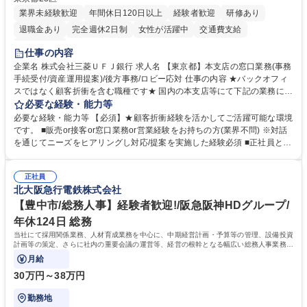
業界未経験歓迎
年間休日120日以上
経験者歓迎
研修あり
退職金あり
完全週休2日制
女性が活躍中
交通費支給
土日祝休み
仕事の内容
企業名 株式会社三菱ＵＦＪ銀行 求人名 【東京都】本支店の窓口業務(事務
手続受付/資産運用提案)/後方事務/ロビー応対 仕事の内容 ★バックオフィ
スではなく顧客折衝を含む職種です★ 国内の本支店等にて下記の業務に従
事していただきます。 ■窓口/後方/ロビーにて事務手続等の受付・オペレ
必要な経験・能力等
ーション、お客様対応 ■窓口にて、ご来店された個人のお客様に対して金
必要な経験・能力等 【必須】★顧客折衝経験を活かしてご活躍可能な環境
融商品のご提案 ■効率的な事務運用の検討・構築等 ≪業務紹介：ご応募前
です。 ■販売or接客or窓口業務or営業経験をお持ちの方(業界不問) ※対話
に必ずご覧ください≫ ※記事 https://www.mysite.bk.mufg.jp/career/circle/
を通じてニーズをヒアリングし対応/提案を実施した経験必須 ■正社員とし
article17/ ※動画 https://youtu.be/H-S7HaJqqbg 募集職種 【東京都】本支
ての就業経験1年以上 【歓迎】■金融業界での就業経験■銀行での預金為替
店の窓口業務(事務手続受付/資産運用提案)/後方事務/ロビー応対
事務経験 ■金融商品の提案・販売経験 ≪魅力≫研修やOJT環境が整ってい
正社員
るので安心して入行いただけます。 幅広いキャリアの選択肢があり、公募
北大阪急行電鉄株式会社
や社内副業等を活用し、 一人ひとりが挑戦できるカルチャーが浸透してい
ます。 学歴・資格 学歴：大学院 大学 高専 短大 専修学校 高校 語学力：
【豊中市/総務人事】経験者歓迎!/阪急阪神HDグループ/
資格：
年休124日 総務
当社にて採用関係業務、人材育成業務を中心に、中期経営計画・予算等の管理、設備投資
計画等の策定、さらに社内の重要会議の運営等、経営の根幹となる幅広い総務人事業務全
般を担当していただきます。
月給
30万円～38万円
勤務地