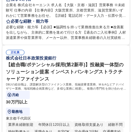
企業名 株式会社キーエンス 求人名 【大阪・京都・滋賀】営業事務 ※未経
験可 仕事の内容 【仕事内容】大阪営業所、京都営業所、滋賀営業所いず
れかにて営業事務をお任せ。 【詳細】電話応対・データ入力・伝票や見積
の作成・カタログ送付・来客対応・営業所内で発生する事務業務や業務改
必要な経験・能力等
善をお任せ。 【教育制度】ご入社後、育成担当とペアになりながらOJTに
必要な経験・能力等 【必須】■協調性を持って業務推進出来る方 ■改善案
て業務を覚えていただくことが可能です。業務システムがきちんと構築さ
を出しながら、主体的に業務を進めて行ける方 【過去のご入社事例】人材
れているため、スムーズに仕事に慣れることができる環境です。また、
派遣業界や保育業界等、メーカー以外、営業事務未経験者の入社実績有
「チームで成果を出す文化」があり、良いやり方を積極的に共有しながら
【当社の事務職について】単なる事務ではなく主体性を発揮したサポート
常に改善を目指す風土のため、安心して業務に取り組んでいただけます。
により、キーエンスの付加価値向上に貢献します。ベースの定型業務に加
募集職種 【大阪・京都・滋賀】営業事務 ※未経験可
正社員
えて、お客様や社員の状況に合わせ、能動的なサポート、改善の動きも期
株式会社日本政策投資銀行
待され。組織を支えるスペシャリストとして、チームに貢献し、結果的に
社員から頼られる存在になることができます。平均19:30の退勤以降の業
【総合職/ポテンシャル採用(第2新卒)】投融資一体型の
務の持ち帰りも禁止されており、メリハリのある働き方となります。 学
ソリューション提案 インベストバンキングストラクチ
歴・資格 学歴：大学院 大学 高専 短大 語学力： 資格：
ャードファイナンス
DBJの総合職は、課題解決型のファイナンス業務、投融資審査業務、M＆Aなどアドバイ
ザリー業務、地域戦略企画業務など、多様な業務に精通し、複数の専門性を掛け合わせて
広く社会に貢献していく職種です。
月給
30万円以上
勤務地
東京都千代田区
業界未経験歓迎
年間休日120日以上
資格取得支援あり
経験不問
時短勤務あり
退職金あり
在宅OK
完全週休2日制
交通費支給