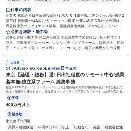
駅近5分以内
土日祝休み
第二新卒歓迎
寮・社宅あり
仕事の内容
食事補助あり
託児所あり
企業名 株式会社日本政策投資銀行 求人名 【総合職/ポテンシャル採用(第2
新卒)】投融資一体型のソリューション提案 仕事の内容 DBJの総合職は、
課題解決型のファイナンス業務、投融資審査業務、M＆Aなどアドバイザ
リー業務、地域戦略企画業務など、多様な業務に精通し、複数の専門性を
必要な経験・能力等
掛け合わせて広く社会に貢献していく職種です。 入社後は、横断的なロー
必要な経験・能力等 第二新卒歓迎※金融業界での経験は一切不問です！
テーションを経て適性や専門性に応じたキャリアを形成していただきま
商社、不動産デベロッパー、コンサルティングファーム、監査法人、官公
す。総合職として入社いただき、下記いずれかの部門でご活躍いただきま
庁、インフラ（電力、ガス等）、メーカーなど、幅広い業界からの採用実
す。※未経験の方に関しては、入行後3ヶ月間の金融の実務を学んでいた
績があります。 ＜求める人物像＞DBJでは、強い社会的使命感をもち、今
だく研修を準備しております。 ・法人RM業務・金融機能業務・コーポレ
後の日本のあり方を俯瞰する総合性と、金融分野のフロンティアを切り拓
ート・ナレッジ業務 ※それぞれの業務内容に関しては、別途その他労働条
正社員
く高い志を併せもった人材を求めています。ポテンシャル採用（第2新
STJAdvisorsGroupLimited日本支社
件備考欄に記載 募集職種 【総合職/ポテンシャル採用(第2新卒)】投融資一
卒）では、金融業界での経験や知識を問いません。新たな時代を見据え
体型のソリューション提案
て、複雑化する社会課題の解決に向けて先鞭をつける役割を担いたい、と
東京【経理・総務】週1日出社程度のリモート中心/残業
いう気概をお持ちの方を心待ちにしています。 学歴・資格 学歴：大学院
基本無/独立系ファーム 総務事務
大学 語学力： 資格：
独立系ECMアドバイザリーファームとして上場前後の資本市場戦略を設計する当社にて
経理・総務をお任せします。基礎的なバックオフィス業務からスタートし組織を支える専
任担当として広く活躍できる環境です。
年俸
400万円以上
勤務地
東京都千代田区
業界未経験歓迎
年間休日120日以上
転勤なし
英語
経験者歓迎