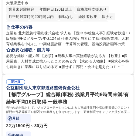
大阪府豊中市
業界未経験歓迎
年間休日120日以上
資格取得支援あり
月平均残業時間20時間以内
転勤なし
経験者歓迎
駅ナカ
退職金あり
完全週休2日制
交通費支給
駅近5分以内
仕事の内容
土日祝休み
服装自由
昼食補助あり
食事補助あり
企業名 北大阪急行電鉄株式会社 求人名 【豊中市/総務人事】経験者歓迎！/
阪急阪神HDグループ/年休124日 仕事の内容 当社にて採用関係業務、人材
育成業務を中心に、中期経営計画・予算等の管理、設備投資計画等の策
定、さらに社内の重要会議の運営等、経営の根幹となる幅広い総務人事業
必要な経験・能力等
務全般を担当していただきます。 【主な業務内容】 ■採用関係業務および
必要な経験・能力等 【必須】■総務人事の実務経験がある方 【歓迎】■採
人材育成(社員研修)業務の推進 ■中期経営計画および予算等の管理 ■設備
用業務、人材育成に携わったことのある方 【求める人物像】 ■探求心を持
投資計画等の策定 ■社内の重要会議の運営 ■その他総務人事業務全般 【入
ち前向きに業務に取り組める方 ■臆せずに部門・会社を超えたコミュニケ
社後】入社後は採用や育成をメインに担当し将来的には経営根幹に関わる
ーションの取れる方 ■自分で考えて行動のできる方 ■第二の創業期を迎え
総務人事業務全般へ幅広く従事していただきます。 募集職種 【豊中市/総
る当社で組織の次代を担うネクスト人材として長期的に成長したい方 ■周
務人事】経験者歓迎！/阪急阪神HDグループ/年休124日
正社員
囲のメンバーと協調しつつ主体性を持って能動的に業務を推進できる方 学
公益財団法人東京都道路整備保全公社
歴・資格 学歴：大学院 大学 高専 短大 専修学校 高校 語学力： 資格：
【都庁グループ】総合職(事務) 残業月平均9時間未満/有
給年平均16日取得 一般事務
当社の総合職として、ジョブローテーションによる人事経理部門や収益事業等のフロント
部門の部署等幅広い部署での業務をお任せいたします。研修制度やキャリア支援が充実し
ております！ ※下記業務詳細
月給
22万1500円～30万円
勤務地