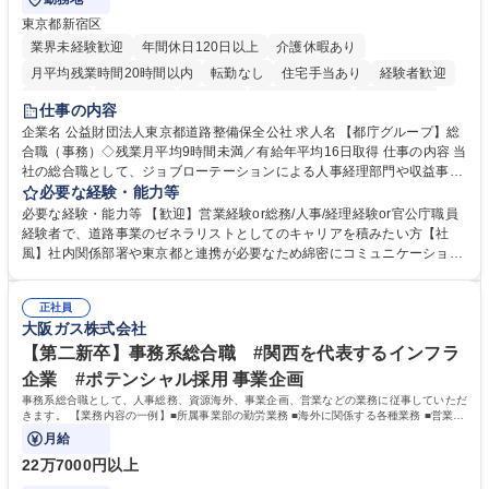
東京都新宿区
業界未経験歓迎
年間休日120日以上
介護休暇あり
月平均残業時間20時間以内
転勤なし
住宅手当あり
経験者歓迎
研修あり
退職金あり
賞与あり
完全週休2日制
交通費支給
仕事の内容
駅近5分以内
資格取得手当あり
食事補助あり
企業名 公益財団法人東京都道路整備保全公社 求人名 【都庁グループ】総
合職（事務）◇残業月平均9時間未満／有給年平均16日取得 仕事の内容 当
社の総合職として、ジョブローテーションによる人事経理部門や収益事業
等のフロント部門の部署等幅広い部署での業務をお任せいたします。研修
必要な経験・能力等
制度やキャリア支援が充実しております！ ※下記業務詳細 【業務詳細】■
必要な経験・能力等 【歓迎】営業経験or総務/人事/経理経験or官公庁職員
管理部門：広報、人事、経理など当公社の運営に係る管理業務 ■収益部
経験者で、道路事業のゼネラリストとしてのキャリアを積みたい方【社
門：駐車場の新規開拓、管理運営、新宿駅西口広場の「イベントコーナ
風】社内関係部署や東京都と連携が必要なため綿密にコミュニケーション
ー」などの管理運営 ■道路部門：整備の急がれる骨格幹線道路や木造住宅
を図っています。 【業務の魅力】■幅広く携われる：総合職（事務）で
密集地域の特定整備路線の用地取得、道路に関する普及啓発事業、都内の
は、駐車場の管理運営や道路用地の取得、公益財団法人の中枢を担う管理
道路施設や道路工事現場の見学ツアー事業 ※入社後は上記いずれかの部門
正社員
部門など多岐に渡る業務を経験できます。 ■様々なプロジェクト：駐車場
大阪ガス株式会社
へ配属。※業務内容変更の範囲：会社の定める業務 募集職種 【都庁グル
事業の他、新宿駅西口広場内に設置された照明を兼ねた広告「ブライトサ
ープ】総合職（事務）◇残業月平均9時間未満／有給年平均16日取得
イン」の管理運営を行うなど、事業収益を生み出す活動を積極的に行って
【第二新卒】事務系総合職 #関西を代表するインフラ
います。 学歴・資格 学歴：大学院 大学 高専 短大 専修学校 高校 語学力：
企業 #ポテンシャル採用 事業企画
資格：
事務系総合職として、人事総務、資源海外、事業企画、営業などの業務に従事していただ
きます。 【業務内容の一例】■所属事業部の勤労業務 ■海外に関係する各種業務 ■営業部
門の企画スタッフ、ルート営業
月給
22万7000円以上