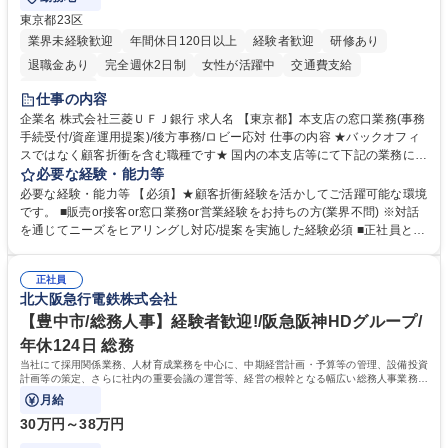
東京都23区
業界未経験歓迎
年間休日120日以上
経験者歓迎
研修あり
退職金あり
完全週休2日制
女性が活躍中
交通費支給
土日祝休み
仕事の内容
企業名 株式会社三菱ＵＦＪ銀行 求人名 【東京都】本支店の窓口業務(事務
手続受付/資産運用提案)/後方事務/ロビー応対 仕事の内容 ★バックオフィ
スではなく顧客折衝を含む職種です★ 国内の本支店等にて下記の業務に従
事していただきます。 ■窓口/後方/ロビーにて事務手続等の受付・オペレ
必要な経験・能力等
ーション、お客様対応 ■窓口にて、ご来店された個人のお客様に対して金
必要な経験・能力等 【必須】★顧客折衝経験を活かしてご活躍可能な環境
融商品のご提案 ■効率的な事務運用の検討・構築等 ≪業務紹介：ご応募前
です。 ■販売or接客or窓口業務or営業経験をお持ちの方(業界不問) ※対話
に必ずご覧ください≫ ※記事 https://www.mysite.bk.mufg.jp/career/circle/
を通じてニーズをヒアリングし対応/提案を実施した経験必須 ■正社員とし
article17/ ※動画 https://youtu.be/H-S7HaJqqbg 募集職種 【東京都】本支
ての就業経験1年以上 【歓迎】■金融業界での就業経験■銀行での預金為替
店の窓口業務(事務手続受付/資産運用提案)/後方事務/ロビー応対
事務経験 ■金融商品の提案・販売経験 ≪魅力≫研修やOJT環境が整ってい
正社員
るので安心して入行いただけます。 幅広いキャリアの選択肢があり、公募
北大阪急行電鉄株式会社
や社内副業等を活用し、 一人ひとりが挑戦できるカルチャーが浸透してい
ます。 学歴・資格 学歴：大学院 大学 高専 短大 専修学校 高校 語学力：
【豊中市/総務人事】経験者歓迎!/阪急阪神HDグループ/
資格：
年休124日 総務
当社にて採用関係業務、人材育成業務を中心に、中期経営計画・予算等の管理、設備投資
計画等の策定、さらに社内の重要会議の運営等、経営の根幹となる幅広い総務人事業務全
般を担当していただきます。
月給
30万円～38万円