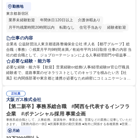
勤務地
東京都新宿区
業界未経験歓迎
年間休日120日以上
介護休暇あり
月平均残業時間20時間以内
転勤なし
住宅手当あり
経験者歓迎
研修あり
退職金あり
賞与あり
完全週休2日制
交通費支給
仕事の内容
駅近5分以内
資格取得手当あり
食事補助あり
企業名 公益財団法人東京都道路整備保全公社 求人名 【都庁グループ】総
合職（事務）◇残業月平均9時間未満／有給年平均16日取得 仕事の内容 当
社の総合職として、ジョブローテーションによる人事経理部門や収益事業
等のフロント部門の部署等幅広い部署での業務をお任せいたします。研修
必要な経験・能力等
制度やキャリア支援が充実しております！ ※下記業務詳細 【業務詳細】■
必要な経験・能力等 【歓迎】営業経験or総務/人事/経理経験or官公庁職員
管理部門：広報、人事、経理など当公社の運営に係る管理業務 ■収益部
経験者で、道路事業のゼネラリストとしてのキャリアを積みたい方【社
門：駐車場の新規開拓、管理運営、新宿駅西口広場の「イベントコーナ
風】社内関係部署や東京都と連携が必要なため綿密にコミュニケーション
ー」などの管理運営 ■道路部門：整備の急がれる骨格幹線道路や木造住宅
を図っています。 【業務の魅力】■幅広く携われる：総合職（事務）で
密集地域の特定整備路線の用地取得、道路に関する普及啓発事業、都内の
は、駐車場の管理運営や道路用地の取得、公益財団法人の中枢を担う管理
道路施設や道路工事現場の見学ツアー事業 ※入社後は上記いずれかの部門
正社員
部門など多岐に渡る業務を経験できます。 ■様々なプロジェクト：駐車場
大阪ガス株式会社
へ配属。※業務内容変更の範囲：会社の定める業務 募集職種 【都庁グル
事業の他、新宿駅西口広場内に設置された照明を兼ねた広告「ブライトサ
ープ】総合職（事務）◇残業月平均9時間未満／有給年平均16日取得
イン」の管理運営を行うなど、事業収益を生み出す活動を積極的に行って
【第二新卒】事務系総合職 #関西を代表するインフラ
います。 学歴・資格 学歴：大学院 大学 高専 短大 専修学校 高校 語学力：
企業 #ポテンシャル採用 事業企画
資格：
事務系総合職として、人事総務、資源海外、事業企画、営業などの業務に従事していただ
きます。 【業務内容の一例】■所属事業部の勤労業務 ■海外に関係する各種業務 ■営業部
門の企画スタッフ、ルート営業
月給