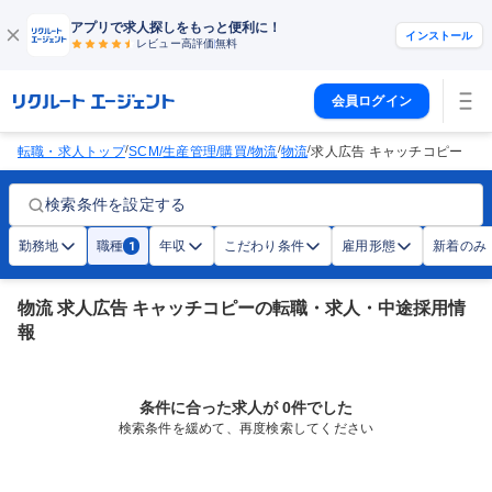
アプリで求人探しをもっと便利に！
インストール
レビュー高評価
無料
会員ログイン
/
/
/
転職・求人トップ
SCM/生産管理/購買/物流
物流
求人広告 キャッチコピー
検索条件を設定する
勤務地
職種
年収
こだわり条件
雇用形態
新着のみ
1
物流 求人広告 キャッチコピーの転職・求人・中途採用情
報
条件に合った求人が 0件でした
検索条件を緩めて、再度検索してください