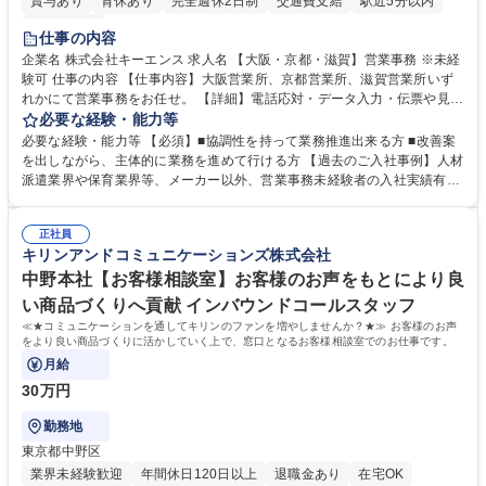
賞与あり
育休あり
完全週休2日制
交通費支給
駅近5分以内
土日祝休み
仕事の内容
企業名 株式会社キーエンス 求人名 【大阪・京都・滋賀】営業事務 ※未経
験可 仕事の内容 【仕事内容】大阪営業所、京都営業所、滋賀営業所いず
れかにて営業事務をお任せ。 【詳細】電話応対・データ入力・伝票や見積
の作成・カタログ送付・来客対応・営業所内で発生する事務業務や業務改
必要な経験・能力等
善をお任せ。 【教育制度】ご入社後、育成担当とペアになりながらOJTに
必要な経験・能力等 【必須】■協調性を持って業務推進出来る方 ■改善案
て業務を覚えていただくことが可能です。業務システムがきちんと構築さ
を出しながら、主体的に業務を進めて行ける方 【過去のご入社事例】人材
れているため、スムーズに仕事に慣れることができる環境です。また、
派遣業界や保育業界等、メーカー以外、営業事務未経験者の入社実績有
「チームで成果を出す文化」があり、良いやり方を積極的に共有しながら
【当社の事務職について】単なる事務ではなく主体性を発揮したサポート
常に改善を目指す風土のため、安心して業務に取り組んでいただけます。
により、キーエンスの付加価値向上に貢献します。ベースの定型業務に加
募集職種 【大阪・京都・滋賀】営業事務 ※未経験可
正社員
えて、お客様や社員の状況に合わせ、能動的なサポート、改善の動きも期
キリンアンドコミュニケーションズ株式会社
待され。組織を支えるスペシャリストとして、チームに貢献し、結果的に
社員から頼られる存在になることができます。平均19:30の退勤以降の業
中野本社【お客様相談室】お客様のお声をもとにより良
務の持ち帰りも禁止されており、メリハリのある働き方となります。 学
い商品づくりへ貢献 インバウンドコールスタッフ
歴・資格 学歴：大学院 大学 高専 短大 語学力： 資格：
≪★コミュニケーションを通してキリンのファンを増やしませんか？★≫ お客様のお声
をより良い商品づくりに活かしていく上で、窓口となるお客様相談室でのお仕事です。
月給
30万円
勤務地
東京都中野区
業界未経験歓迎
年間休日120日以上
退職金あり
在宅OK