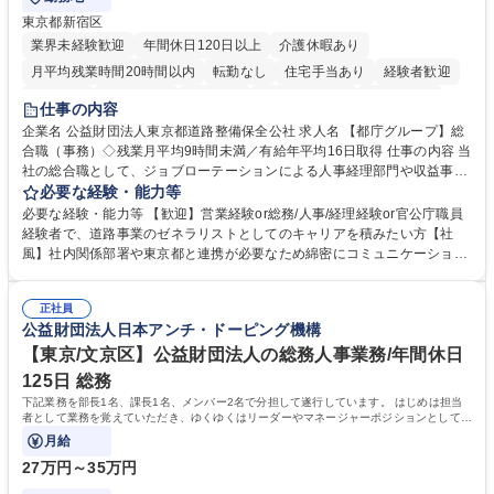
東京都新宿区
業界未経験歓迎
年間休日120日以上
介護休暇あり
月平均残業時間20時間以内
転勤なし
住宅手当あり
経験者歓迎
研修あり
退職金あり
賞与あり
完全週休2日制
交通費支給
仕事の内容
駅近5分以内
資格取得手当あり
食事補助あり
企業名 公益財団法人東京都道路整備保全公社 求人名 【都庁グループ】総
合職（事務）◇残業月平均9時間未満／有給年平均16日取得 仕事の内容 当
社の総合職として、ジョブローテーションによる人事経理部門や収益事業
等のフロント部門の部署等幅広い部署での業務をお任せいたします。研修
必要な経験・能力等
制度やキャリア支援が充実しております！ ※下記業務詳細 【業務詳細】■
必要な経験・能力等 【歓迎】営業経験or総務/人事/経理経験or官公庁職員
管理部門：広報、人事、経理など当公社の運営に係る管理業務 ■収益部
経験者で、道路事業のゼネラリストとしてのキャリアを積みたい方【社
門：駐車場の新規開拓、管理運営、新宿駅西口広場の「イベントコーナ
風】社内関係部署や東京都と連携が必要なため綿密にコミュニケーション
ー」などの管理運営 ■道路部門：整備の急がれる骨格幹線道路や木造住宅
を図っています。 【業務の魅力】■幅広く携われる：総合職（事務）で
密集地域の特定整備路線の用地取得、道路に関する普及啓発事業、都内の
は、駐車場の管理運営や道路用地の取得、公益財団法人の中枢を担う管理
道路施設や道路工事現場の見学ツアー事業 ※入社後は上記いずれかの部門
正社員
部門など多岐に渡る業務を経験できます。 ■様々なプロジェクト：駐車場
公益財団法人日本アンチ・ドーピング機構
へ配属。※業務内容変更の範囲：会社の定める業務 募集職種 【都庁グル
事業の他、新宿駅西口広場内に設置された照明を兼ねた広告「ブライトサ
ープ】総合職（事務）◇残業月平均9時間未満／有給年平均16日取得
イン」の管理運営を行うなど、事業収益を生み出す活動を積極的に行って
【東京/文京区】公益財団法人の総務人事業務/年間休日
います。 学歴・資格 学歴：大学院 大学 高専 短大 専修学校 高校 語学力：
125日 総務
資格：
下記業務を部長1名、課長1名、メンバー2名で分担して遂行しています。 はじめは担当
者として業務を覚えていただき、ゆくゆくはリーダーやマネージャーポジションとして活
躍いただくことを期待しています。
月給
27万円～35万円