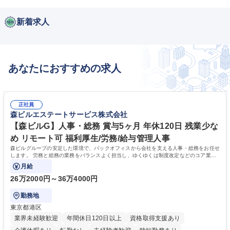
新着求人
あなたにおすすめの求人
正社員
森ビルエステートサービス株式会社
【森ビルG】人事・総務 賞与5ヶ月 年休120日 残業少な
め リモート可 福利厚生/労務/給与管理人事
森ビルグループの安定した環境で、バックオフィスから会社を支える人事・総務をお任せ
します。 労務と総務の業務をバランスよく担当し、ゆくゆくは制度改定などのコア業務
にも挑戦できる、やりがいある環境です。
月給
26万2000円～36万4000円
勤務地
東京都港区
業界未経験歓迎
年間休日120日以上
資格取得支援あり