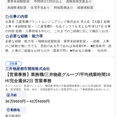
業界未経験歓迎
年間休日120日以上
資格取得支援あり
未経験者歓迎
住宅手当あり
時短勤務あり
経験者歓迎
退職金あり
在宅OK
賞与あり
完全週休2日制
交通費支給
仕事の内容
駅近5分以内
土日祝休み
服装自由
寮・社宅あり
食事補助あり
企業名 三菱電機プラントエンジニアリング株式会社 求人名 【大阪】総務
人事＜未経験歓迎＞◇三菱電機G・社会インフラを支える/年休127日 仕事
の内容 総務・人事領域を中心に、これまでのご経験に応じて幅広くお任せ
します。 ＜具体的には＞ ・総務/人事労務（給与・社保・勤怠管理など）
必要な経験・能力等
・採用・教育研修 ・福利厚生運用 など ※基本的には事務所勤務ですが、
必要な経験・能力等 ＜職種未経験歓迎・業界未経験歓迎＞ ～総務、人事
採用や教育等の業務内容により、関西圏以外への日帰り・宿泊を伴う国内
のご経験が無い方でも、意欲のある方であれば未経験OK～ ■歓迎条件：総
出張もございます。 ※担当業務を持ちつつ、お互いに助け合いながら、総
務、人事のご経験をお持ちの方（業界不問） ■求める人物像：・社内外の
務部という組織として協力しながら進める体制です。 募集職種 【大阪】
関係各部門との調整を率先して行い、業務を円滑に遂行できる協調性やコ
総務人事＜未経験歓迎＞◇三菱電機G・社会インフラを支える/年休127日
ミュニケーション能力を持っている方 ・人事総務領域に興味がありゼネラ
正社員
リスト志向をお持ちの方 学歴・資格 学歴：大学院 大学 語学力： 資格：
三井物産都市開発株式会社
【営業事務】業務職/三井物産グループ/平均残業時間10
H/完全週休2日 営業事務
オフィスビル、賃貸マンション、物流倉庫等の不動産開発事業における用地取得、開発推
進、賃貸運営、売却、仲介・活用提案等を行う営業部門において事務業務を担当いただき
ます。
月給
30万9500円～43万4000円
勤務地
東京都港区