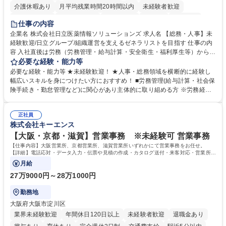
介護休暇あり
月平均残業時間20時間以内
未経験者歓迎
住宅手当あり
時短勤務あり
退職金あり
在宅OK
賞与あり
仕事の内容
育休あり
完全週休2日制
交通費支給
土日祝休み
寮・社宅あり
企業名 株式会社日立医薬情報ソリューションズ 求人名 【総務・人事】未
経験歓迎/日立グループ/組織運営を支えるゼネラリストを目指す 仕事の内
容 入社直後は労務（労務管理・給与計算・安全衛生・福利厚生等）からお
任せいたします。将来は総務・採用・教育業務へ守備範囲を広げ、組織運
必要な経験・能力等
営を支えるゼネラリストをめざせます。 ・初期業務：労働時間管理、給与
必要な経験・能力等 ★未経験歓迎！ ★人事・総務領域を横断的に経験し
計算、社会保険対応、福利厚生管理、安全衛生、健康経営推進等をお任せ
幅広いスキルを身につけたい方におすすめ！ ■労務管理(給与計算・社会保
します。ご経験に応じて、休職者管理など、幅広く経験を積んでいただき
険手続き・勤怠管理など)に関心があり主体的に取り組める方 ※労務経験
ます。 ・将来的な広がり：総務・採用・教育・税務対応・経営企画等。
者は早期にご活躍いただけます。 ■チームで仕事を推進できる方■将来は
★メンバーがマンツーマンで丁寧に教えるため、ご経験が浅くても安心！
マネジメント職として活躍したい 【尚可】■人事、労務、採用、教育業務
幅広く経験を積みたい意欲がある方に最適な環境です。 募集職種 【総
正社員
のご経験 ■労務管理（給与計算・社会保険手続き・勤怠管理など）の経験
株式会社キーエンス
務・人事】未経験歓迎/日立グループ/組織運営を支えるゼネラリストを目
■衛生管理者の資格をお持ちの方 学歴・資格 学歴：大学院 大学 高専 短大
指す
専修学校 高校 語学力： 資格：
【大阪・京都・滋賀】営業事務 ※未経験可 営業事務
【仕事内容】大阪営業所、京都営業所、滋賀営業所いずれかにて営業事務をお任せ。
【詳細】電話応対・データ入力・伝票や見積の作成・カタログ送付・来客対応・営業所内
で発生する事務業務や業務改善をお任せ。
月給
27万9000円～28万1000円
勤務地
大阪府大阪市淀川区
業界未経験歓迎
年間休日120日以上
未経験者歓迎
退職金あり