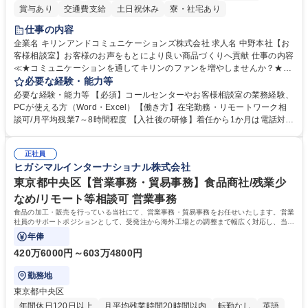
賞与あり
交通費支給
土日祝休み
寮・社宅あり
仕事の内容
企業名 キリンアンドコミュニケーションズ株式会社 求人名 中野本社【お
客様相談室】お客様のお声をもとにより良い商品づくりへ貢献 仕事の内容
≪★コミュニケーションを通してキリンのファンを増やしませんか？★≫
お客様のお声をより良い商品づくりに活かしていく上で、窓口となるお客
必要な経験・能力等
様相談室でのお仕事です。 日々お客様からいただくキリングループへのご
必要な経験・能力等 【必須】コールセンターやお客様相談室の業務経験、
意見を、企業活動に活かしています。お客様からの声に迅速かつ誠意をも
PCが使える方（Word・Excel）【働き方】在宅勤務・リモートワーク相
って対応、情報提供するとともにグループ内活動に反映しています。 【具
談可/月平均残業7～8時間程度 【入社後の研修】着任から1か月は電話対応
体的には】電話応対、メール、お手紙対応、ご指摘品調査報告書作成、有
のOJTを中心に実施し、電話対応に慣れた段階でメール・手紙のOJTを実
人チャットボット対応など。 【1日の対応件数】■電話：月間一人当たり
施する予定です。独り立ち以降もしっかりフォローする体制を整えていま
平均100件前後■メール・手紙：同上40件前後 募集職種 中野本社【お客様
正社員
すのでご安心ください。 【当社について】キリングループの広報機能を担
ヒガシマルインターナショナル株式会社
相談室】お客様のお声をもとにより良い商品づくりへ貢献
う会社として、お客様との出会いを大切にし、磨き上げたホスピタリティ
を込めてコミュニケーションをとりながら広報関連業務を行っておりま
東京都中央区【営業事務・貿易事務】食品商社/残業少
す。 学歴・資格 学歴：大学院 大学 高専 短大 専修学校 高校 語学力： 資
なめ/リモート等相談可 営業事務
格：
食品の加工・販売を行っている当社にて、営業事務・貿易事務をお任せいたします。営業
社員のサポートポジションとして、受発注から海外工場との調整まで幅広く対応し、当社
事業の根幹を支えていただきます。
年俸
420万6000円～603万4800円
勤務地
東京都中央区
年間休日120日以上
月平均残業時間20時間以内
転勤なし
英語