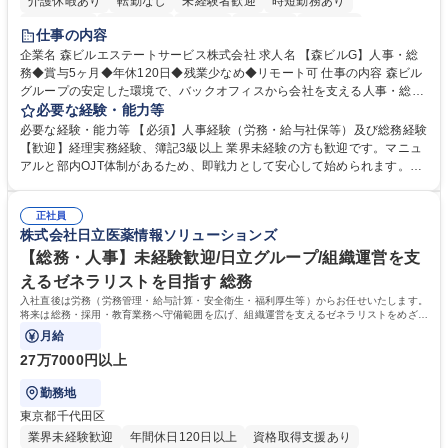
介護休暇あり
転勤なし
未経験者歓迎
時短勤務あり
経験者歓迎
退職金あり
在宅OK
賞与あり
育休あり
仕事の内容
完全週休2日制
交通費支給
長期歓迎
駅近5分以内
土日祝休み
企業名 森ビルエステートサービス株式会社 求人名 【森ビルG】人事・総
務◆賞与5ヶ月◆年休120日◆残業少なめ◆リモート可 仕事の内容 森ビル
グループの安定した環境で、バックオフィスから会社を支える人事・総務
をお任せします。 労務と総務の業務をバランスよく担当し、ゆくゆくは制
必要な経験・能力等
度改定などのコア業務にも挑戦できる、やりがいある環境です。 ■勤怠管
必要な経験・能力等 【必須】人事経験（労務・給与社保等）及び総務経験
理、給与計算、社会保険手続き、年末調整等の労務管理全般 ■入退社手続
【歓迎】経理実務経験、簿記3級以上 業界未経験の方も歓迎です。マニュ
き、社内規定の改定や人事制度改定などのコア業務 ■社内イベントの企画
アルと部内OJT体制があるため、即戦力として安心して始められます。
運営やその他総務業務全般 ※労務と総務を1：1の割合でお任せ。 入社後
【魅力・やりがい】森ビルGの安定基盤で労務から総務まで幅広く携われ
は部内のOJTを中心に、あなたの経験に合わせて不足している部分はいつ
ます。定型業務に留まらず、社内規定や人事制度の改定など会社のコア業
でも質問・相談できる環境が整っているため、安心して成長できます。 募
正社員
務に挑戦できるため、自身の成長と組織への貢献度をダイレクトに実感で
株式会社日立医薬情報ソリューションズ
集職種 【森ビルG】人事・総務◆賞与5ヶ月◆年休120日◆残業少なめ◆
きます。 残業少なめ、週1日リモート可など、ワークライフバランスを保
リモート可
ち長期活躍できる環境です。 「これまでの幅広い経験を活かし、長期的な
【総務・人事】未経験歓迎/日立グループ/組織運営を支
キャリアを築きたい」という前向きな意欲と挑戦を全力で応援します。 学
えるゼネラリストを目指す 総務
歴・資格 学歴：大学院 大学 高専 短大 専修学校 高校 語学力： 資格：日商
入社直後は労務（労務管理・給与計算・安全衛生・福利厚生等）からお任せいたします。
簿記検定1級 日商簿記検定2級 日商簿記検定3級
将来は総務・採用・教育業務へ守備範囲を広げ、組織運営を支えるゼネラリストをめざせ
ます。
月給
27万7000円以上
勤務地
東京都千代田区
業界未経験歓迎
年間休日120日以上
資格取得支援あり