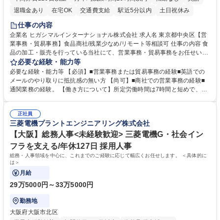
退職金あり
在宅OK
交通費支給
駅近5分以内
土日祝休み
仕事の内容
企業名 ヒガシマルインターナショナル株式会社 求人名 東京都中央区【営
業事務・貿易事務】食品商社/残業少なめ/リモート等相談可 仕事の内容 食
品の加工・販売を行っている当社にて、営業事務・貿易事務をお任せいた
します。営業社員のサポートポジションとして、受発注から海外工場との
必要な経験・能力等
調整まで幅広く対応し、当社事業の根幹を支えていただきます。 ■受発注
必要な経験・能力等 【必須】■営業事務または貿易事務の経験■英語での
業務、請求書発行 ■海外工場とのスケジュール調整 ■在庫管理 ■輸入書類
メールのやり取りに抵抗感の無い方 【尚可】■商社での営業事務の経験■
の確認・作成 ■配送手配 ■通関業者を通して行う輸出入業全般 ■倉庫との
通関業務の経験。 【働き方について】所定労働時間は7時間と短めで、残
倉入れ調整等 ※ゼネラリストとしてのキャリアアップを目指すことが可能
業も月平均20時間以下です。時差出勤制度や週1日のリモート勤務も相談
です。単に商品を販売するだけでなく原料の仕入れから販売までをトータ
可能で、ワークライフバランスを保ち長期就業しやすい環境です。 【当社
ルプロデュースしているため、商品に関わる全ての業務をサポート頂きま
正社員
の強み】1991年の設立以来、外食産業を中心としたお客様の多様なニー
三菱電機プラントエンジニアリング株式会社
す。 募集職種 東京都中央区【営業事務・貿易事務】食品商社/残業少なめ/
ズに沿った冷凍水産物等の生産・輸入・販売を一貫して手掛けています。
リモート等相談可
自社工場と海外拠点の強固な連携によるワンストップサービスが最大の強
【大阪】総務人事<未経験歓迎> 三菱電機G・社会イン
みです。 学歴・資格 学歴：大学院 大学 語学力：英語 資格：
フラを支える/年休127日 採用人事
総務・人事領域を中心に、これまでのご経験に応じて幅広くお任せします。 ＜具体的に
は＞
月給
29万5000円～33万5000円
勤務地
大阪府大阪市北区