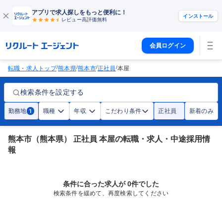
アプリで求人探しをもっと便利に！
インストール
レビュー高評価
無料
会員ログイン
/
/
/
/
転職・求人トップ
熊本県
熊本市
正社員
本屋
検索条件を設定する
勤務地
職種
年収
こだわり条件
正社員
新着のみ
1
熊本市（熊本県） 正社員 本屋の転職・求人・中途採用情
報
条件に合った求人が 0件でした
検索条件を緩めて、再度検索してください