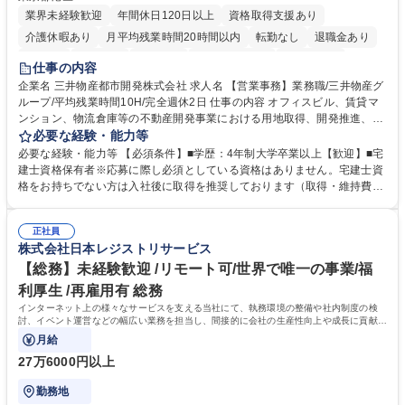
業界未経験歓迎
年間休日120日以上
資格取得支援あり
介護休暇あり
月平均残業時間20時間以内
転勤なし
退職金あり
在宅OK
賞与あり
育休あり
完全週休2日制
交通費支給
仕事の内容
駅近5分以内
土日祝休み
寮・社宅あり
企業名 三井物産都市開発株式会社 求人名 【営業事務】業務職/三井物産グ
ループ/平均残業時間10H/完全週休2日 仕事の内容 オフィスビル、賃貸マ
ンション、物流倉庫等の不動産開発事業における用地取得、開発推進、賃
貸運営、売却、仲介・活用提案等を行う営業部門において事務業務を担当
必要な経験・能力等
いただきます。 【詳細】・契約書管理、契約書製本、捺印対応、ファイリ
必要な経験・能力等 【必須条件】■学歴：4年制大学卒業以上【歓迎】■宅
ング、登記簿取得、調書取得・支払業務（各種費用支払、支払管理、請
建士資格保有者※応募に際し必須としている資格はありません。宅建士資
求・支払データ登録、取引先マスター申請対応）・予算作成及び予実管
格をお持ちでない方は入社後に取得を推奨しております（取得・維持費用
理・各種稟議書、報告書作成業務・各種台帳管理、交際費・会議費支払報
の一部補助あり） 【求める人物像】 ・向学心豊かで、主体的に行動でき
告書作成及び月次管理・部内総務庶務全般 など※※配属先によっては上記
る方。 ・社内外の多様な関係者と協調して業務を進められるコミュニケー
の他に担当頂く業務が発生する場合があります。 募集職種 【営業事務】
正社員
ション力がある方。 ・チャレンジを厭わず、粘り強く業務に取り組める
株式会社日本レジストリサービス
業務職/三井物産グループ/平均残業時間10H/完全週休2日
方。多様な関係者と謙虚に信頼関係を構築でき、期限を意識したスケジュ
ール管理が出来る方。※将来的に他部署（営業部門、コーポレート部門）
【総務】未経験歓迎 /リモート可/世界で唯一の事業/福
へのジョブローテーションの可能性があります。 学歴・資格 学歴：大学
利厚生 /再雇用有 総務
院 大学 語学力： 資格：宅地建物取引士
インターネット上の様々なサービスを支える当社にて、執務環境の整備や社内制度の検
討、イベント運営などの幅広い業務を担当し、間接的に会社の生産性向上や成長に貢献し
ている部署です。
月給
27万6000円以上
勤務地