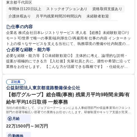
東京都千代田区
年間休日120日以上
ストックオプションあり
資格取得支援あり
介護休暇あり
月平均残業時間20時間以内
未経験者歓迎
住宅手当あり
時短勤務あり
研修あり
在宅OK
賞与あり
仕事の内容
完全週休2日制
交通費支給
駅近5分以内
土日祝休み
服装自由
企業名 株式会社日本レジストリサービス 求人名 【総務】未経験歓迎◎/リ
モート可/世界で唯一の事業/福利厚生◎/再雇用有 仕事の内容 インターネッ
ト上の様々なサービスを支える当社にて、執務環境の整備や社内制度の検
討、イベント運営などの幅広い業務を担当し、間接的に会社の生産性向上
必要な経験・能力等
や成長に貢献している部署です。 会社の全メンバーが安心して長く成果を
必要な経験・能力等 【◎未経験歓迎◎】 主体的に考え、論理的な説明・
発揮できる環境を整えるために、毎日のメンテナンスや維持管理に加え、
提案が積極的にできる方 【入社後】先輩社員と共に、適性や希望に沿って
新たな施策検討を積極的に行っていただき、会社全体を巻き込み課題解決
業務をお任せします。 【こんな方が活躍できる職種です】 ・仕組化が好
を推進。 ・オフィス運営：執務環境の整備・物品管理・社内規定整備/改
き/得意・協働の姿勢を持っている・優先順位付け、マルチタスクが得意・
善・イベント企画/運営・非常時の対応 など、本人の希望や適性によって
様々な立場で物事を考えられる・定型業務だけでなく突発的な出来事にも
幅広い業務の体得が可能で、多様なキャリアパスを描くことも可能です。
正社員
対処できる・新しいことに興味関心がある 【魅力】■自己啓発支援：資格
公益財団法人東京都道路整備保全公社
募集職種 【総務】未経験歓迎◎/リモート可/世界で唯一の事業/福利厚生◎/
取得や通信教育など費用の80%（年間25万円まで）を補助 ■住宅手当：家
再雇用有
賃の50%（月額7万円まで）を補助 学歴・資格 学歴：大学院 大学 語学
【都庁グループ】総合職(事務) 残業月平均9時間未満/有
力： 資格：
給年平均16日取得 一般事務
当社の総合職として、ジョブローテーションによる人事経理部門や収益事業等のフロント
部門の部署等幅広い部署での業務をお任せいたします。研修制度やキャリア支援が充実し
ております！ ※下記業務詳細
月給
22万1500円～30万円
勤務地