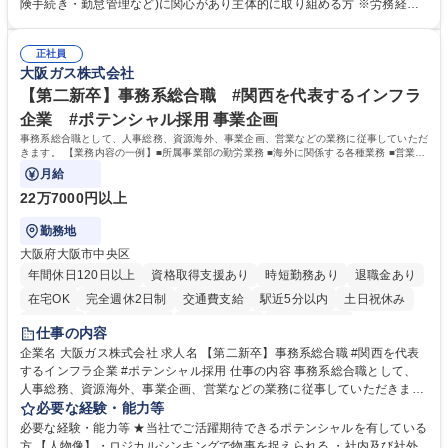
します。ご経験に応じて、休職者管理など、幅広く経験を積んでいただき
険手続き・勤怠管理など)に関心があり主体的に取り組める方 ※労務経験
ます。 ・将来的な広がり：総務・採用・教育・税務対応・経営企画等。
者は早期にご活躍いただけます。 ■チームで仕事を推進できる方■将来は
★メンバーがマンツーマンで丁寧に教えるため、ご経験が浅くても安心！
マネジメント職として活躍したい 【尚可】■人事、労務、採用、教育業務
幅広く経験を積みたい意欲がある方に最適な環境です。 募集職種 【総
正社員
のご経験 ■労務管理（給与計算・社会保険手続き・勤怠管理など）の経験
大阪ガス株式会社
務・人事】未経験歓迎/日立グループ/組織運営を支えるゼネラリストを目
■衛生管理者の資格をお持ちの方 学歴・資格 学歴：大学院 大学 高専 短大
指す
専修学校 高校 語学力： 資格：
【第二新卒】事務系総合職 #関西を代表するインフラ
企業 #ポテンシャル採用 事業企画
事務系総合職として、人事総務、資源海外、事業企画、営業などの業務に従事していただ
きます。 【業務内容の一例】■所属事業部の勤労業務 ■海外に関係する各種業務 ■営業部
門の企画スタッフ、ルート営業
月給
22万7000円以上
勤務地
大阪府大阪市中央区
年間休日120日以上
資格取得支援あり
時短勤務あり
退職金あり
在宅OK
完全週休2日制
交通費支給
駅近5分以内
土日祝休み
服装自由
第二新卒歓迎
寮・社宅あり
食事補助あり
仕事の内容
企業名 大阪ガス株式会社 求人名 【第二新卒】事務系総合職 #関西を代表
するインフラ企業 #ポテンシャル採用 仕事の内容 事務系総合職として、
人事総務、資源海外、事業企画、営業などの業務に従事していただきま
す。 【業務内容の一例】■所属事業部の勤労業務 ■海外に関係する各種業
必要な経験・能力等
務 ■営業部門の企画スタッフ、ルート営業 【キャリアパス】入社後の配属
必要な経験・能力等 ★当社でご活躍期待できるポテンシャルを有している
ポジションで一定期間ご活躍頂いた後、本人の適性及び将来のキャリアを
方 【人物像】・ロジカルシンキングで物事を捉えられる ・社内及び社外