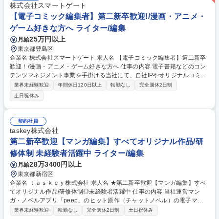
株式会社スマートゲート
【電子コミック編集者】第二新卒歓迎!/漫画・アニメ・
ゲーム好きな方へ ライター/編集
25万円以上
月給
東京都豊島区
企業名 株式会社スマートゲート 求人名 【電子コミック編集者】第二新卒
歓迎！/漫画・アニメ・ゲーム好きな方へ 仕事の内容 電子書籍などのコン
テンツマネジメント事業を手掛ける当社にて、自社IPやオリジナルコミッ
クの制作増加に伴い、新たな編集者を募集！漫画家やシナリオ作家と共に
業界未経験歓迎
年間休日120日以上
転勤なし
完全週休2日制
作品を作るディレクション業務をお任せします。 【編集業務】■原稿のデ
土日祝休み
ィレクション（チェック／赤入れ）■漫画家／取引先との連絡業務■制作ラ
インの整備／構築■複数案件の進行管理 【商品企画業務】■市場リサーチ■
商品の売上分析■新規の商品企画■新規開拓業務（メーカー／サークル／漫
契約社員
画家・クリエイターなど） ※その他、自社IP作品の企画提案／進行、コミ
taskey株式会社
ック以外のコンテンツ制作なども行います。 募集職種 【電子コミック編
第二新卒歓迎【マンガ編集】すべてオリジナル作品/研
集者】第二新卒歓迎！/漫画・アニメ・ゲーム好きな方へ
修体制 未経験者活躍中 ライター/編集
28万3400円以上
月給
東京都新宿区
企業名 ｔａｓｋｅｙ株式会社 求人名 ★第二新卒歓迎【マンガ編集】すべ
てオリジナル作品/研修体制◎未経験者活躍中 仕事の内容 当社運営マン
ガ・ノベルアプリ「peep」のヒット原作（チャットノベル）の電子マン
ガ化(モノクロマンガ)に関する編集・プロデュースの一連の業務をお任せ
業界未経験歓迎
転勤なし
完全週休2日制
土日祝休み
します。 ■当社ヒットノベルを元に漫画企画の立案（オリジナル企画の立