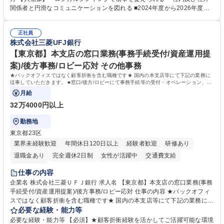
鑑みてジョブローテーションを行います。 【育成】OJTでの現場育成や研
関係者と円滑なコミュニケーションを図れる ■2024年度から2026年度ま
修カリキュラムを通じて、Daigasグループの業務で必要となる知識につい
での3ヵ年を対象とする「Daigasグループ中期経営計画2026」を策定しま
て学んでいただきます。 募集職種 【第二新卒】事務系総合職 #関西を代
した。https://www.osakagas.co.jp/company/press/pr2024/1777576_564
表するインフラ企業 #ポテンシャル採用
正社員
72.html ■エネルギーセキュリティの不安定化や気候変動による自然災害の
株式会社三菱UFJ銀行
甚大化など、これまで以上に社会課題解決の重要性が高まっています。
「未来の日常」の創造に向けて持続可能な社会の実現に貢献してまいりま
【東京都】本支店の窓口業務(事務手続受付/資産運用提
す。 学歴・資格 学歴：大学院 大学 語学力： 資格：
案)/後方事務/ロビー応対 その他事務
★バックオフィスではなく顧客折衝を含む職種です★ 国内の本支店等にて下記の業務に
従事していただきます。 ■窓口/後方/ロビーにて事務手続等の受付・オペレーション、お
客様対応
月給
32万4000円以上
勤務地
東京都23区
業界未経験歓迎
年間休日120日以上
経験者歓迎
研修あり
退職金あり
完全週休2日制
女性が活躍中
交通費支給
土日祝休み
仕事の内容
企業名 株式会社三菱ＵＦＪ銀行 求人名 【東京都】本支店の窓口業務(事務
手続受付/資産運用提案)/後方事務/ロビー応対 仕事の内容 ★バックオフィ
スではなく顧客折衝を含む職種です★ 国内の本支店等にて下記の業務に従
事していただきます。 ■窓口/後方/ロビーにて事務手続等の受付・オペレ
必要な経験・能力等
ーション、お客様対応 ■窓口にて、ご来店された個人のお客様に対して金
必要な経験・能力等 【必須】★顧客折衝経験を活かしてご活躍可能な環境