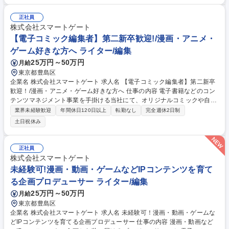
画家、原作者）のスカウト■掲載コミック企画の立案 ■企画の方針や構成
などの検討 ■配信データ入稿の補助 ■作品のデータ整理 ■市場調査 ■SNS
正社員
運用 ■販促資料の作成 ※男性向け/女性向け/TLなどご関心のある業務に従
株式会社スマートゲート
事いただけるポジションをご提供します 募集職種 【漫画編集者(未経験者
【電子コミック編集者】第二新卒歓迎!/漫画・アニメ・
枠)】DMMグループ/正社員登用実績100％
ゲーム好きな方へ ライター/編集
25万円～50万円
月給
東京都豊島区
企業名 株式会社スマートゲート 求人名 【電子コミック編集者】第二新卒
歓迎！/漫画・アニメ・ゲーム好きな方へ 仕事の内容 電子書籍などのコン
テンツマネジメント事業を手掛ける当社にて、オリジナルコミックや自社I
Pの制作増加に伴い、新たに編集者を募集します。漫画家やシナリオ作家
業界未経験歓迎
年間休日120日以上
転勤なし
完全週休2日制
と共に作品を作るディレクション業務をお任せ。 【編集業務】■原稿のデ
土日祝休み
ィレクション（チェック／赤入れ）■漫画家／取引先との連絡業務■制作ラ
インの整備／構築■複数案件の進行管理 【商品企画業務】■市場リサーチ■
商品の売上分析■新規の商品企画■新規開拓業務（メーカー／サークル／漫
正社員
画家・クリエイターなど） ※その他、自社IP作品の企画提案／進行、コミ
株式会社スマートゲート
ック以外のコンテンツ制作なども行います。 募集職種 【電子コミック編
未経験可!漫画・動画・ゲームなどIPコンテンツを育て
集者】第二新卒歓迎！/漫画・アニメ・ゲーム好きな方へ
る企画プロデューサー ライター/編集
25万円～50万円
月給
東京都豊島区
企業名 株式会社スマートゲート 求人名 未経験可！漫画・動画・ゲームな
どIPコンテンツを育てる企画プロデューサー 仕事の内容 漫画・動画など