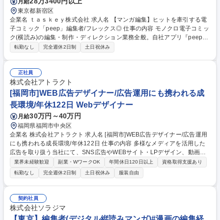
28万3400円以上
月給
東京都新宿区
企業名 ｔａｓｋｅｙ株式会社 求人名 【マンガ編集】ヒットを牽引する電
子コミック「peep」編集者/フレックス◎ 仕事の内容 モノクロ電子コミッ
ク(横読み)の編集・制作・ディレクション業務全般。自社アプリ『peep』
のヒットノベルを原作とした電子マンガ化(コミカライズ)の企画からリリ
転勤なし
完全週休2日制
土日祝休み
ースまで、編集・プロデュース業務全般をお任せ。 ■コミカライズ企画立
案・実行：『peep』掲載のヒット原作をもとに読者に響くPJT牽引■クリ
エイター協業: 漫画家/クリエイター選定/スカウト/条件交渉■クオリティコ
正社員
ントロール: ネームや原稿のクオリティを最大化するためのフィードバッ
株式会社アトラクト
ク■PJTマネジメント: 入稿までのスケジュール管理・進捗管理■マーケテ
[福岡市]WEB広告デザイナー/広告運用にも携われる成
ィング連携: 宣伝・販促企画立案・実行■新規コンテンツ開発:オリジナル
長環境/年休122日 Webデザイナー
漫画企画立案など0→1でのコンテンツ開発 募集職種 【マンガ編集】ヒッ
30万円～40万円
月給
トを牽引する電子コミック「peep」編集者/フレックス◎
福岡県福岡市中央区
企業名 株式会社アトラクト 求人名 [福岡市]WEB広告デザイナー/広告運用
にも携われる成長環境/年休122日 仕事の内容 多様なメディアを活用した
広告を取り扱う当社にて、SNS広告やWEBサイト・LPデザイン、動画広
告などのクリエイティブ制作全般を担当いただきます。SNS広告や静止画
業界未経験歓迎
副業・WワークOK
年間休日120日以上
資格取得支援あり
バナー、短尺の動画広告などの制作業務など。 ユーザーの心をつかむ表現
転勤なし
完全週休2日制
土日祝休み
服装自由
で、商品の魅力を伝え、購買につなげることがミッションです。案件によ
っては、効果測定やクリエイティブの改善提案なども行い、マーケティン
グ視点を養うことができます。 ■Instagram・TikTokなどSNS広告のバナ
契約社員
ー・動画制作 ■短尺SNS動画などの編集・簡易制作 ■効果測定やクリエイ
株式会社ソラジマ
ティブ改善の企画・提案 ■将来的な広告運用への挑戦も可能 募集職種 [福
【東京】編集者(デジタル縦読みマンガ)#漫画の編集経