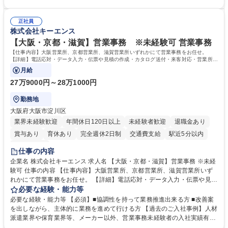
体的には】電話応対、メール、お手紙対応、ご指摘品調査報告書作成、有
のOJTを中心に実施し、電話対応に慣れた段階でメール・手紙のOJTを実
人チャットボット対応など。 【1日の対応件数】■電話：月間一人当たり
施する予定です。独り立ち以降もしっかりフォローする体制を整えていま
平均100件前後■メール・手紙：同上40件前後 募集職種 中野本社【お客様
正社員
すのでご安心ください。 【当社について】キリングループの広報機能を担
株式会社キーエンス
相談室】お客様のお声をもとにより良い商品づくりへ貢献
う会社として、お客様との出会いを大切にし、磨き上げたホスピタリティ
を込めてコミュニケーションをとりながら広報関連業務を行っておりま
【大阪・京都・滋賀】営業事務 ※未経験可 営業事務
す。 学歴・資格 学歴：大学院 大学 高専 短大 専修学校 高校 語学力： 資
【仕事内容】大阪営業所、京都営業所、滋賀営業所いずれかにて営業事務をお任せ。
格：
【詳細】電話応対・データ入力・伝票や見積の作成・カタログ送付・来客対応・営業所内
で発生する事務業務や業務改善をお任せ。
月給
27万9000円～28万1000円
勤務地
大阪府大阪市淀川区
業界未経験歓迎
年間休日120日以上
未経験者歓迎
退職金あり
賞与あり
育休あり
完全週休2日制
交通費支給
駅近5分以内
土日祝休み
仕事の内容
企業名 株式会社キーエンス 求人名 【大阪・京都・滋賀】営業事務 ※未経
験可 仕事の内容 【仕事内容】大阪営業所、京都営業所、滋賀営業所いず
れかにて営業事務をお任せ。 【詳細】電話応対・データ入力・伝票や見積
の作成・カタログ送付・来客対応・営業所内で発生する事務業務や業務改
必要な経験・能力等
善をお任せ。 【教育制度】ご入社後、育成担当とペアになりながらOJTに
必要な経験・能力等 【必須】■協調性を持って業務推進出来る方 ■改善案
て業務を覚えていただくことが可能です。業務システムがきちんと構築さ
を出しながら、主体的に業務を進めて行ける方 【過去のご入社事例】人材
れているため、スムーズに仕事に慣れることができる環境です。また、
派遣業界や保育業界等、メーカー以外、営業事務未経験者の入社実績有
「チームで成果を出す文化」があり、良いやり方を積極的に共有しながら
【当社の事務職について】単なる事務ではなく主体性を発揮したサポート