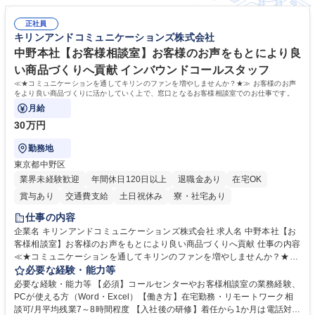
ザイナー】ベストベンチャー100選出◎
正社員
キリンアンドコミュニケーションズ株式会社
中野本社【お客様相談室】お客様のお声をもとにより良
い商品づくりへ貢献 インバウンドコールスタッフ
≪★コミュニケーションを通してキリンのファンを増やしませんか？★≫ お客様のお声
をより良い商品づくりに活かしていく上で、窓口となるお客様相談室でのお仕事です。
月給
30万円
勤務地
東京都中野区
業界未経験歓迎
年間休日120日以上
退職金あり
在宅OK
賞与あり
交通費支給
土日祝休み
寮・社宅あり
仕事の内容
企業名 キリンアンドコミュニケーションズ株式会社 求人名 中野本社【お
客様相談室】お客様のお声をもとにより良い商品づくりへ貢献 仕事の内容
≪★コミュニケーションを通してキリンのファンを増やしませんか？★≫
お客様のお声をより良い商品づくりに活かしていく上で、窓口となるお客
必要な経験・能力等
様相談室でのお仕事です。 日々お客様からいただくキリングループへのご
必要な経験・能力等 【必須】コールセンターやお客様相談室の業務経験、
意見を、企業活動に活かしています。お客様からの声に迅速かつ誠意をも
PCが使える方（Word・Excel）【働き方】在宅勤務・リモートワーク相
って対応、情報提供するとともにグループ内活動に反映しています。 【具
談可/月平均残業7～8時間程度 【入社後の研修】着任から1か月は電話対応