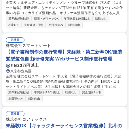
企業名 カルチュア・エンタテインメント グループ株式会社 求人名 【コミ
ック編集】新規企画にもチャレンジ可◎年休121/在宅有で働きやすい◎ 仕
事の内容 コミカライズ漫画作品・オリジナル漫画作品を立ち上げる人員の
更なる拡充のため、コミック編集者を募集。WEB漫画雑誌の連載作品の打
業界未経験歓迎
副業・WワークOK
年間休日120日以上
転勤なし
ち合わせや新規の企画、作家の獲得や育成等、編集者をお任せします。 コ
在宅OK
完全週休2日制
土日祝休み
服装自由
ミック誌の編集者として、一からあらゆるジャンルの漫画作品を新規で立
ち上げ、単行本制作まで担当いたします。作品の展開次第ではメディアミ
ックス展開（アニメ化やグッズ制作など）にも携わっていただきます。■
正社員
コミカライズ漫画・オリジナル漫画の企画立ち上げ■紙単行本・電子単行
株式会社スマートゲート
本の刊行作業■漫画連載の担当業務■漫画連載・単行本刊行にかかわる諸業
【電子書籍制作の進行管理】未経験・第二新卒OK/服装
務【募集背景】 事業好調・拡大につき、組織強化を目的とした増員 募集
髪型髪色自由/研修充実 Webサービス制作進行管理
職種 【コミック編集】新規企画にもチャレンジ可◎年休121/在宅有で働き
やすい◎
23万円以上
月給
東京都豊島区
企業名 株式会社スマートゲート 求人名 【電子書籍制作の進行管理】未経
験・第二新卒OK/服装髪型髪色自由/研修充実◎ 仕事の内容 【雑誌・コミ
ック・ライトノベル等】大手出版社＆印刷会社との取引多数！“世に出る
前”の電子書籍制作におけるアシスタントから進行管理をお任せ。マニュ
業界未経験歓迎
年間休日120日以上
転勤なし
完全週休2日制
アル完備・研修体制充実のため、未経験でもご安心ください ◆電子書籍デ
土日祝休み
服装自由
ータのチェック（PDF・EPUB）◆入稿データの準備サポート ◆制作の進
行管理◆クライアント対応◆お見積もり作成◆電子書籍ファイルの作成・
電子書店への入稿 ※上記業務の中から、適性を考慮してお任せします！
正社員
漫画や小説などの情報をいち早くキャッチできることや、手掛けた書籍が
株式会社コアミックス
オンライン書店に並んだときの喜びが働く醍醐味です！ 募集職種 【電子
未経験OK【キャラクターライセンス営業/監修】北斗の
書籍制作の進行管理】未経験・第二新卒OK/服装髪型髪色自由/研修充実◎