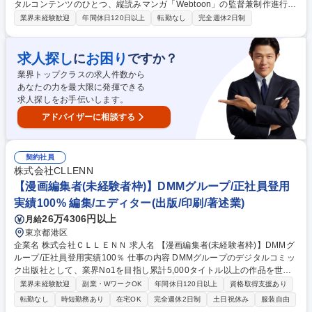
タルコンテンツのひとつ、縦読みマンガ「Webtoon」の監督兼制作進行と
してチームを率いて熱狂的な大ヒット漫画を生み出す仕事です。未経験の
業界未経験歓迎
年間休日120日以上
転勤なし
完全週休2日制
方のご応募もお待ちしております。 ■連載にむけた作品の立ち上げ業務：
企画書作成/制作チーム結成/ストーリー構成決め/ロゴ作成/キービジュアル
作成 ■制作ディレクション：制作工程の管理(脚本/ネーム/人物線画/人物着
求人探し
お困り
に
ですか？
彩/背景/仕上げ)をクリエイターと実施 ■チームメンバーマネジメント：制
業界トップクラスの求人件数から
作チームの管理 ■分析、次の作品へ：納品した作品がどの層にヒットした
あなたの力を最大限に発揮できる
か等を分析し、新たなヒット作品を生み出すために上記の流れを繰り返し
求人探しをお手伝いします。
ます 募集職種 未経験可【デジタル縦読みマンガ「Webtoon」編集者】エ
ンタメ・創作好き歓迎！
アドバイザーに相談する
契約社員
株式会社CLLENN
【漫画編集者(未経験者枠)】DMMグループ/正社員登用
実績100% 編集/エディター(出版/印刷/著述業)
26万4306円以上
月給
東京都港区
企業名 株式会社ＣＬＬＥＮＮ 求人名 【漫画編集者(未経験者枠)】DMMグ
ループ/正社員登用実績100％ 仕事の内容 DMMグループのデジタルコミッ
ク出版社として、業界No1を目指し累計5,000タイトル以上の作品を世に
送り出している当社の漫画編集者を募集いたします。世を席巻する漫画を
業界未経験歓迎
副業・WワークOK
年間休日120日以上
資格取得支援あり
生み出すやりがいがございます。 ■配信用オリジナルコミックの制作 ■ク
転勤なし
時短勤務あり
在宅OK
完全週休2日制
土日祝休み
服装自由
リエイター（漫画家、原作者）とのスケジュール調整 ■クリエイター（漫