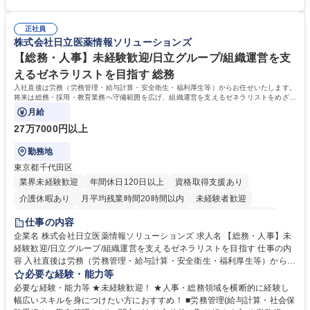
務部という組織として協力しながら進める体制です。 募集職種 【大阪】
関係各部門との調整を率先して行い、業務を円滑に遂行できる協調性やコ
総務人事＜未経験歓迎＞◇三菱電機G・社会インフラを支える/年休127日
ミュニケーション能力を持っている方 ・人事総務領域に興味がありゼネラ
正社員
リスト志向をお持ちの方 学歴・資格 学歴：大学院 大学 語学力： 資格：
株式会社日立医薬情報ソリューションズ
【総務・人事】未経験歓迎/日立グループ/組織運営を支
えるゼネラリストを目指す 総務
入社直後は労務（労務管理・給与計算・安全衛生・福利厚生等）からお任せいたします。
将来は総務・採用・教育業務へ守備範囲を広げ、組織運営を支えるゼネラリストをめざせ
ます。
月給
27万7000円以上
勤務地
東京都千代田区
業界未経験歓迎
年間休日120日以上
資格取得支援あり
介護休暇あり
月平均残業時間20時間以内
未経験者歓迎
住宅手当あり
時短勤務あり
退職金あり
在宅OK
賞与あり
仕事の内容
育休あり
完全週休2日制
交通費支給
土日祝休み
寮・社宅あり
企業名 株式会社日立医薬情報ソリューションズ 求人名 【総務・人事】未
経験歓迎/日立グループ/組織運営を支えるゼネラリストを目指す 仕事の内
容 入社直後は労務（労務管理・給与計算・安全衛生・福利厚生等）からお
任せいたします。将来は総務・採用・教育業務へ守備範囲を広げ、組織運
必要な経験・能力等
営を支えるゼネラリストをめざせます。 ・初期業務：労働時間管理、給与
必要な経験・能力等 ★未経験歓迎！ ★人事・総務領域を横断的に経験し
計算、社会保険対応、福利厚生管理、安全衛生、健康経営推進等をお任せ
幅広いスキルを身につけたい方におすすめ！ ■労務管理(給与計算・社会保