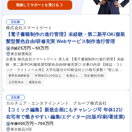
登録してサポートを受ける
正社員
株式会社スマートゲート
【電子書籍制作の進行管理】未経験・第二新卒OK/服装
髪型髪色自由/研修充実 Webサービス制作進行管理
25万円～50万円
月給
東京都豊島区
企業名 株式会社スマートゲート 求人名 【電子書籍制作の進行管理】未経
験・第二新卒OK/服装髪型髪色自由/研修充実◎ 仕事の内容 【雑誌・コミ
ック・ライトノベル等】大手出版社や印刷会社との取引多数！“世に出る
前”の電子書籍制作におけるアシスタント業務から進行管理をお任せ。マ
業界未経験歓迎
年間休日120日以上
転勤なし
完全週休2日制
ニュアル完備・研修体制充実のため、未経験の方歓迎です。 ◆電子書籍デ
土日祝休み
服装自由
ータのチェック（PDF・EPUB）◆入稿データの準備サポート ◆制作の進
行管理◆クライアント対応◆お見積もり作成◆電子書籍ファイルの作成・
電子書店への入稿 ※上記業務の中から、適性を考慮してお任せします！
正社員
漫画や小説などの情報をいち早くキャッチできることや、手掛けた書籍が
カルチュア・エンタテインメント グループ株式会社
オンライン書店に並んだときの喜びが働く醍醐味です！ 募集職種 【電子
【コミック編集】新規企画にもチャレンジ可 年休121/
書籍制作の進行管理】未経験・第二新卒OK/服装髪型髪色自由/研修充実◎
在宅有で働きやすい 編集/エディター(出版/印刷/著述業)
400万円～700万円
年俸
東京都品川区