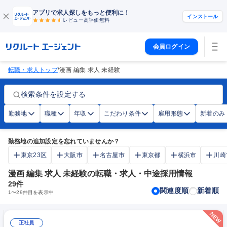
アプリで求人探しをもっと便利に！
インストール
レビュー高評価
無料
会員ログイン
/
転職・求人トップ
漫画 編集 求人 未経験
検索条件を設定する
勤務地
職種
年収
こだわり条件
雇用形態
新着のみ
勤務地の追加設定を忘れていませんか？
東京23区
大阪市
名古屋市
東京都
横浜市
川崎
漫画 編集 求人 未経験の転職・求人・中途採用情報
29
件
関連度順
新着順
1
〜
29
件目を表示中
正社員