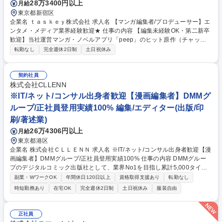
28万3400円以上
月給
東京都新宿区
企業名 ｔａｓｋｅｙ株式会社 求人名 【マンガ編集者/プロデューサー】エ
ンタメ・メディア業界経験歓迎★ 仕事の内容 【編集未経験OK・第二新卒
歓迎】当社運営マンガ・ノベルアプリ「peep」のヒット原作（チャット
ノベル）の電子マンガ化(モノクロマンガ)に関する編集・プロデュースに
転勤なし
完全週休2日制
土日祝休み
関わる一連の業務をお任せします。 ■当社ヒットノベルを元に漫画企画の
立案（オリジナル企画の立案が発生する場合もございます）■漫画家のス
カウト ■執筆打ち合わせ ■ネームチェック ■スケジュール管理 ■校正、入
契約社員
稿業務 ■プロデュース作品の宣伝、販促企画の立案 ■コミカライズ協業案
株式会社CLLENN
件のディレクション ※事業拡大に伴う増員採用のため、時期に応じて上記
※IT/ネット/コンサル出身者歓迎【漫画編集者】DMMグ
以外の業務が発生することもございます。 ※変更の範囲：会社の定める全
ループ/正社員登用実績100% 編集/エディター(出版/印
ての業務 募集職種 【マンガ編集者/プロデューサー】エンタメ・メディア
刷/著述業)
業界経験歓迎★
26万4306円以上
月給
東京都港区
企業名 株式会社ＣＬＬＥＮＮ 求人名 ※IT/ネット/コンサル出身者歓迎【漫
画編集者】DMMグループ/正社員登用実績100% 仕事の内容 DMMグルー
プのデジタルコミック出版社として、業界No1を目指し累計5,000タイト
ル以上の作品を世に送り出している当社の漫画編集者を募集いたします。
副業・WワークOK
年間休日120日以上
資格取得支援あり
転勤なし
世を席巻する漫画を生み出すやりがいがございます。 ■配信用オリジナル
時短勤務あり
在宅OK
完全週休2日制
土日祝休み
服装自由
コミックの制作 ■クリエイター（漫画家、原作者）とのスケジュール調整
■クリエイター（漫画家、原作者）のスカウト■掲載コミック企画の立案 ■
企画の方針や構成などの検討 ■配信データ入稿の補助 ■作品のデータ整理
正社員
■市場調査 ■SNS運用 ■販促資料の作成 ※男性向け/女性向け/TLなどご関