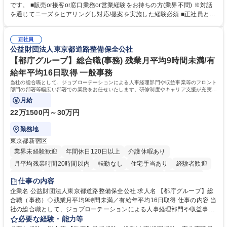
融商品のご提案 ■効率的な事務運用の検討・構築等 ≪業務紹介：ご応募前
です。 ■販売or接客or窓口業務or営業経験をお持ちの方(業界不問) ※対話
に必ずご覧ください≫ ※記事 https://www.mysite.bk.mufg.jp/career/circle/
を通じてニーズをヒアリングし対応/提案を実施した経験必須 ■正社員とし
article17/ ※動画 https://youtu.be/H-S7HaJqqbg 募集職種 【東京都】本支
ての就業経験1年以上 【歓迎】■金融業界での就業経験■銀行での預金為替
店の窓口業務(事務手続受付/資産運用提案)/後方事務/ロビー応対
事務経験 ■金融商品の提案・販売経験 ≪魅力≫研修やOJT環境が整ってい
正社員
るので安心して入行いただけます。 幅広いキャリアの選択肢があり、公募
公益財団法人東京都道路整備保全公社
や社内副業等を活用し、 一人ひとりが挑戦できるカルチャーが浸透してい
ます。 学歴・資格 学歴：大学院 大学 高専 短大 専修学校 高校 語学力：
【都庁グループ】総合職(事務) 残業月平均9時間未満/有
資格：
給年平均16日取得 一般事務
当社の総合職として、ジョブローテーションによる人事経理部門や収益事業等のフロント
部門の部署等幅広い部署での業務をお任せいたします。研修制度やキャリア支援が充実し
ております！ ※下記業務詳細
月給
22万1500円～30万円
勤務地
東京都新宿区
業界未経験歓迎
年間休日120日以上
介護休暇あり
月平均残業時間20時間以内
転勤なし
住宅手当あり
経験者歓迎
研修あり
退職金あり
賞与あり
完全週休2日制
交通費支給
仕事の内容
駅近5分以内
資格取得手当あり
食事補助あり
企業名 公益財団法人東京都道路整備保全公社 求人名 【都庁グループ】総
合職（事務）◇残業月平均9時間未満／有給年平均16日取得 仕事の内容 当
社の総合職として、ジョブローテーションによる人事経理部門や収益事業
等のフロント部門の部署等幅広い部署での業務をお任せいたします。研修
必要な経験・能力等