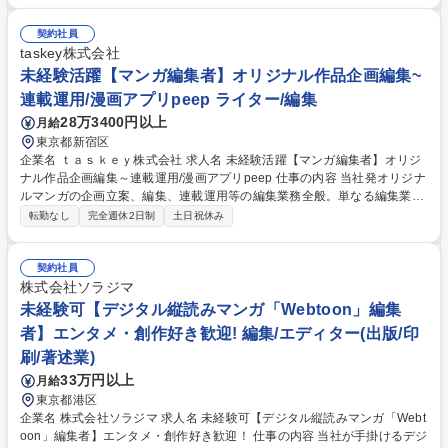
案が発生する場合もございます）■漫画家のスカウト ■執筆打ち合わせ ■ネ
ームチェック ■スケジュール管理 ■校正、入稿業務 ■プロデュース作品の
契約社員
宣伝、販促企画の立案 ■コミカライズ協業案件のディレクション ※事業拡
taskey株式会社
大に伴う増員採用のため、時期に応じて上記以外の業務が発生することも
未経験活躍【マンガ編集者】オリジナル作品企画編集~
ございます。 ※変更の範囲：会社の定める全ての業務 募集職種 ★第二新
連載運用/漫画アプリpeep ライター/編集
卒歓迎【マンガ編集】すべてオリジナル作品/研修体制◎未経験者活躍中
28万3400円以上
月給
東京都新宿区
企業名 ｔａｓｋｅｙ株式会社 求人名 未経験活躍【マンガ編集者】オリジ
ナル作品企画編集～連載運用/漫画アプリpeep 仕事の内容 当社発オリジナ
ルマンガの企画立案、編集、連載運用等の編集業務全般。単なる編集業務
だけでなく広告マーケティングの知見を活かした作品作りやメディアミッ
転勤なし
完全週休2日制
土日祝休み
クス展開を前提とした大規模な仕掛けに携われます！ ヒットノベルやマン
ガ脚本をもとにしたコミカライズの企画・ディレクションを担当。テキス
トをどのようにマンガ表現へ落とし込んでいくかを1から構築します。■ヒ
契約社員
ット原作をもとにしたコミカライズ企画の立案 ■漫画家/クリエイターのス
株式会社ソラジマ
カウト、執筆打ち合わせ ■ネームや原稿のチェックとフィードバック ■作
未経験可【デジタル縦読みマンガ「Webtoon」編集
品表紙、広告の監修 ■入稿までのスケジュール管理、校正、入稿業務 ■担
者】エンタメ・創作好き歓迎! 編集/エディター(出版/印
当作品の宣伝、販促企画の立案 募集職種 未経験活躍【マンガ編集者】オ
刷/著述業)
リジナル作品企画編集～連載運用/漫画アプリpeep
33万円以上
月給
東京都港区
企業名 株式会社ソラジマ 求人名 未経験可【デジタル縦読みマンガ「Webt
oon」編集者】エンタメ・創作好き歓迎！ 仕事の内容 当社が手掛けるデジ