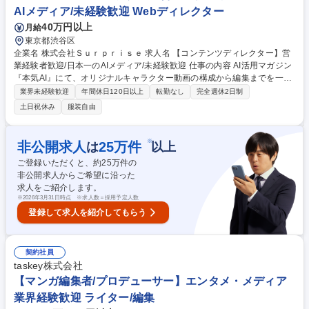
枠)】DMMグループ/正社員登用実績100％
AIメディア/未経験歓迎 Webディレクター
40万円以上
月給
東京都渋谷区
企業名 株式会社Ｓｕｒｐｒｉｓｅ 求人名 【コンテンツディレクター】営
業経験者歓迎/日本一のAIメディア/未経験歓迎 仕事の内容 AI活用マガジン
『本気AI』にて、オリジナルキャラクター動画の構成から編集までを一貫
して担当。自社開発ツールや音声・画像生成AIを活用し効率的な動画制作
業界未経験歓迎
年間休日120日以上
転勤なし
完全週休2日制
をしています。入社直後はチームリーダーのサポート、 半年～1年でチー
土日祝休み
服装自由
ムリーダーへ成長して中核を担っていただきます。 【詳細】動画マガジン
の企画・構成の上流からAIと人間の協業で原稿制作や動画演出指定を一気
通貫で担当。自社開発のAIツールが作業を自動化するため、人は構成・演
※
非公開求人
25
万件
は
以上
出という最もクリエイティブな部分に集中。適性次第では、AIを使った開
ご登録いただくと、約
25
万件の
発も経験可能。少数精鋭の環境で、AIを当たり前に使いこなす市場価値の
非公開求人からご希望に沿った
高い力が身につきます。 募集職種 【コンテンツディレクター】営業経験
求人をご紹介します。
者歓迎/日本一のAIメディア/未経験歓迎
※
2026年3月31日時点 ※求人数＝採用予定人数
登録して求人を紹介してもらう
契約社員
taskey株式会社
【マンガ編集者/プロデューサー】エンタメ・メディア
業界経験歓迎 ライター/編集