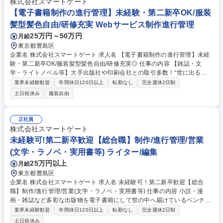
株式会社スマートゲート
心のある業務に従事いただけるポジションをご提供します 募集職種 ※IT/
【電子書籍制作の進行管理】未経験・第二新卒OK/服装
ネット/コンサル出身者歓迎【漫画編集者】DMMグループ/正社員登用実績
髪型髪色自由/研修充実 Webサービス制作進行管理
100%
25万円～50万円
月給
東京都豊島区
企業名 株式会社スマートゲート 求人名 【電子書籍制作の進行管理】未経
験・第二新卒OK/服装髪型髪色自由/研修充実◎ 仕事の内容 【雑誌・文
学・ライトノベル等】大手出版社や印刷会社との取引多数！“世に出る
前”の電子書籍制作におけるアシスタント業務から進行管理をお任せ。研
業界未経験歓迎
年間休日120日以上
転勤なし
完全週休2日制
修体制充実しておりますので未経験の方もご安心ください。 ◆電子書籍デ
土日祝休み
服装自由
ータのチェック（PDF・EPUB）◆入稿データの準備サポート ◆制作の進
行管理◆クライアント対応◆お見積もり作成◆電子書籍ファイルの作成・
電子書店への入稿 ※上記業務の中から、適性を考慮してお任せします！
正社員
世に出る前の出版物について情報をいち早くキャッチできることや、手掛
株式会社スマートゲート
けた書籍がオンライン書店に並んだときの喜びが働く醍醐味です！ 募集職
未経験可!第二新卒歓迎【総合職】制作/進行管理/営業
種 【電子書籍制作の進行管理】未経験・第二新卒OK/服装髪型髪色自由/研
(文学・ラノベ・実用書等) ライター/編集
修充実◎
25万円以上
月給
東京都豊島区
企業名 株式会社スマートゲート 求人名 未経験可！第二新卒歓迎【総合
職】制作/進行管理/営業(文学・ラノベ・実用書等) 仕事の内容 小説・漫
画・雑誌など多彩な出版物を電子書籍にして世の中へ届けているベンチャ
ー企業。 創業16年を迎え取引先は2,000社、制作実績は5万冊以上と業界
業界未経験歓迎
年間休日120日以上
転勤なし
完全週休2日制
トップクラスまで成長した当社でオープンポジションを募集！ 未経験の方
土日祝休み