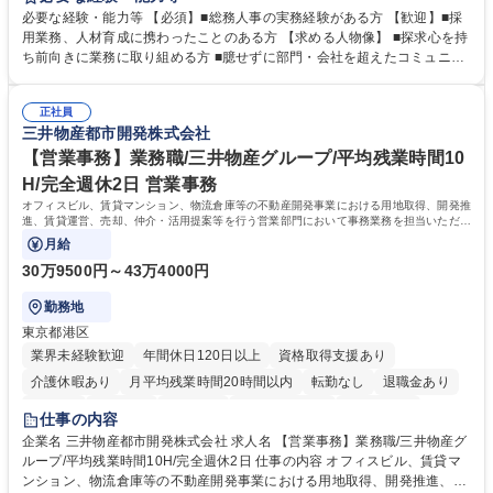
務全般を担当していただきます。 【主な業務内容】 ■採用関係業務および
必要な経験・能力等 【必須】■総務人事の実務経験がある方 【歓迎】■採
人材育成(社員研修)業務の推進 ■中期経営計画および予算等の管理 ■設備
用業務、人材育成に携わったことのある方 【求める人物像】 ■探求心を持
投資計画等の策定 ■社内の重要会議の運営 ■その他総務人事業務全般 【入
ち前向きに業務に取り組める方 ■臆せずに部門・会社を超えたコミュニケ
社後】入社後は採用や育成をメインに担当し将来的には経営根幹に関わる
ーションの取れる方 ■自分で考えて行動のできる方 ■第二の創業期を迎え
総務人事業務全般へ幅広く従事していただきます。 募集職種 【豊中市/総
る当社で組織の次代を担うネクスト人材として長期的に成長したい方 ■周
務人事】経験者歓迎！/阪急阪神HDグループ/年休124日
正社員
囲のメンバーと協調しつつ主体性を持って能動的に業務を推進できる方 学
三井物産都市開発株式会社
歴・資格 学歴：大学院 大学 高専 短大 専修学校 高校 語学力： 資格：
【営業事務】業務職/三井物産グループ/平均残業時間10
H/完全週休2日 営業事務
オフィスビル、賃貸マンション、物流倉庫等の不動産開発事業における用地取得、開発推
進、賃貸運営、売却、仲介・活用提案等を行う営業部門において事務業務を担当いただき
ます。
月給
30万9500円～43万4000円
勤務地
東京都港区
業界未経験歓迎
年間休日120日以上
資格取得支援あり
介護休暇あり
月平均残業時間20時間以内
転勤なし
退職金あり
在宅OK
賞与あり
育休あり
完全週休2日制
交通費支給
仕事の内容
駅近5分以内
土日祝休み
寮・社宅あり
企業名 三井物産都市開発株式会社 求人名 【営業事務】業務職/三井物産グ
ループ/平均残業時間10H/完全週休2日 仕事の内容 オフィスビル、賃貸マ
ンション、物流倉庫等の不動産開発事業における用地取得、開発推進、賃