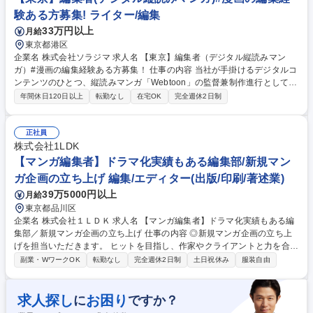
岡市]WEB広告デザイナー/広告運用にも携われる成長環境/年休122日
験ある方募集! ライター/編集
33万円以上
月給
東京都港区
企業名 株式会社ソラジマ 求人名 【東京】編集者（デジタル縦読みマン
ガ）#漫画の編集経験ある方募集！ 仕事の内容 当社が手掛けるデジタルコ
ンテンツのひとつ、縦読みマンガ「Webtoon」の監督兼制作進行としてチ
ームを率いて熱狂的な大ヒット漫画を生み出す仕事です。漫画編集経験者
年間休日120日以上
転勤なし
在宅OK
完全週休2日制
募集です ※変更の範囲：当社業務全般 【具体的には】■連載にむけた作品
の立ち上げ業務：企画書作成/制作チーム結成/ストーリー構成決め/ロゴ作
成/キービジュアル作成 ■制作ディレクション：制作工程の管理(脚本/ネー
正社員
ム/人物線画/人物着彩/背景/仕上げ)をクリエイターと実施 ■チームメンバー
株式会社1LDK
マネジメント：制作チームの管理 ■分析、次の作品へ：納品した作品がど
【マンガ編集者】ドラマ化実績もある編集部/新規マン
の層にヒットしたか等を分析し、新たなヒット作品を生み出すために上記
ガ企画の立ち上げ 編集/エディター(出版/印刷/著述業)
の流れを繰り返します 募集職種 【東京】編集者（デジタル縦読みマン
39万5000円以上
月給
ガ）#漫画の編集経験ある方募集！
東京都品川区
企業名 株式会社１ＬＤＫ 求人名 【マンガ編集者】ドラマ化実績もある編
集部／新規マンガ企画の立ち上げ 仕事の内容 ◎新規マンガ企画の立ち上
げを担当いただきます。 ヒットを目指し、作家やクライアントと力を合わ
せて一つの作品を生み出すべく幅広い業務をお任せします。 ■市場調査：
副業・WワークOK
転勤なし
完全週休2日制
土日祝休み
服装自由
ランキングやSNSをウォッチ ■作家(漫画家・原作者)の発掘・スカウト：
イベントやSNSで気になる作家さんへお声がけ ■掲載コミック企画立案：
特定ジャンルの企画から立案までを担当 ■マンガ配信プラットフォームへ
求人探し
お困り
に
ですか？
の企画提案 ■プロット/ネーム/完成稿のチェック：スケジュール調整/配信