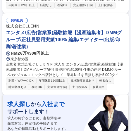
チームを率いて熱狂的な大ヒット漫画を生み出す仕事です。女性歓迎です
年間休日120日以上
転勤なし
在宅OK
完全週休2日制
土日祝休み
※変更の範囲：当社業務全般 【具体的には】■連載にむけた作品の立ち上
げ業務：企画書作成/制作チーム結成/ストーリー構成決め/ロゴ作成/キービ
ジュアル作成 ■制作ディレクション：制作工程の管理(脚本/ネーム/人物線
契約社員
画/人物着彩/背景/仕上げ)をクリエイターと実施 ■チームメンバーマネジメ
株式会社CLLENN
ント：制作チームの管理 ■分析、次の作品へ：納品した作品がどの層にヒ
エンタメ/広告(営業系)経験歓迎【漫画編集者】DMMグ
ットしたか等を分析し、新たなヒット作品を生み出すために上記の流れを
ループ/正社員登用実績100% 編集/エディター(出版/印
繰り返します 募集職種 【未経験/女性歓迎】編集者（デジタル縦読みマン
刷/著述業)
ガ）ポジティブアクション
26万4306円以上
月給
東京都港区
企業名 株式会社ＣＬＬＥＮＮ 求人名 エンタメ/広告(営業系)経験歓迎【漫
画編集者】DMMグループ/正社員登用実績100% 仕事の内容 DMMグルー
プのデジタルコミック出版社として、業界No1を目指し累計5,000タイト
ル以上の作品を世に送り出している当社の漫画編集者を募集いたします。
副業・WワークOK
年間休日120日以上
資格取得支援あり
転勤なし
世を席巻する漫画を生み出すやりがいがございます。 ■配信用オリジナル
時短勤務あり
在宅OK
完全週休2日制
土日祝休み
服装自由
コミックの制作 ■クリエイター（漫画家、原作者）とのスケジュール調整
■クリエイター（漫画家、原作者）のスカウト■掲載コミック企画の立案 ■
企画の方針や構成などの検討 ■配信データ入稿の補助 ■作品のデータ整理
求人探し
入社まで
から
■市場調査 ■SNS運用 ■販促資料の作成 ※男性向け/女性向け/TLなどご関
サポートします！
心のある業務に従事いただけるポジションをご提供します 募集職種 エン
タメ/広告(営業系)経験歓迎【漫画編集者】DMMグループ/正社員登用実績1
求人の紹介をはじめ、書類添削や
00%
面談対策、内定後の手続きまで
あなたの転職活動をサポートします。