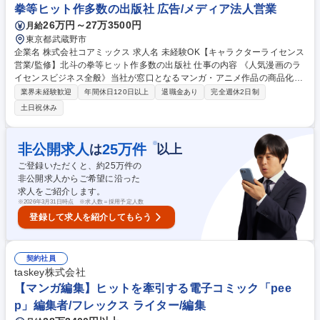
拳等ヒット作多数の出版社 広告/メディア法人営業
26万円～27万3500円
月給
東京都武蔵野市
企業名 株式会社コアミックス 求人名 未経験OK【キャラクターライセンス
営業/監修】北斗の拳等ヒット作多数の出版社 仕事の内容 《人気漫画のラ
イセンスビジネス全般》当社が窓口となるマンガ・アニメ作品の商品化業
務を中心にご担当いただきます。 【具体業務】当社が窓口となる作品のラ
業界未経験歓迎
年間休日120日以上
退職金あり
完全週休2日制
イセンス業務を担当いただきます。 ■商談業務：ライセンシーへの営業活
土日祝休み
動（既存・新規）、ならびにライセンシーからの問い合わせ対応 ■契約締
結業務：契約締結に向けた条件交渉・調整 ■商品監修業務：品質管理、編
集部・作家への報告および確認対応 ■上記に付帯する事務作業全般 募集職
※
非公開求人
25
万件
は
以上
種 未経験OK【キャラクターライセンス営業/監修】北斗の拳等ヒット作多
ご登録いただくと、約
25
万件の
数の出版社
非公開求人からご希望に沿った
求人をご紹介します。
※
2026年3月31日時点 ※求人数＝採用予定人数
登録して求人を紹介してもらう
契約社員
taskey株式会社
【マンガ編集】ヒットを牽引する電子コミック「pee
p」編集者/フレックス ライター/編集