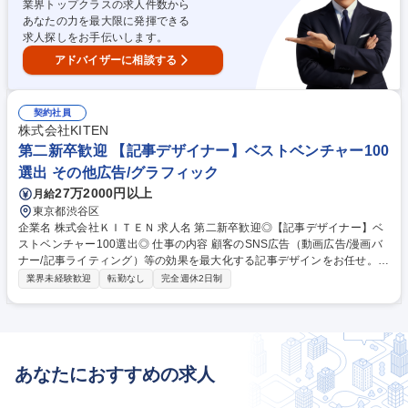
業界トップクラスの求人件数から
データ入稿の補助もあり ■原稿入稿作業：完成したデジタルコミックを読
あなたの力を最大限に発揮できる
者に届けます！ 募集職種 【マンガ編集者】ドラマ化実績もある編集部／
求人探しをお手伝いします。
新規マンガ企画の立ち上げ
アドバイザーに相談する
契約社員
株式会社KITEN
第二新卒歓迎 【記事デザイナー】ベストベンチャー100
選出 その他広告/グラフィック
27万2000円以上
月給
東京都渋谷区
企業名 株式会社ＫＩＴＥＮ 求人名 第二新卒歓迎◎【記事デザイナー】ベ
ストベンチャー100選出◎ 仕事の内容 顧客のSNS広告（動画広告/漫画バ
ナー/記事ライティング）等の効果を最大化する記事デザインをお任せ。将
来的には商材の撮影などもお任せしていく予定です。まずは代理店側でキ
業界未経験歓迎
転勤なし
完全週休2日制
ャリアの幅を広げたい人におすすめ！ 【特徴】カルチャーマッチを最重視
◎KITEN社のメンバーの中から将来的に時価総額10億円を創り出せるよう
な人を輩出できるような会社を目指しています◎働く仲間の「起点」とな
るよう代表が月1回で人生相談を実施◎仕事を通じて自分の人生を変える
という熱い想いを持った仲間が多くいます！代理店で数×業界の幅が広い
あなたにおすすめの求人
からこそ「結果」を出す広告のノウハウを学ぶことが可能◎美容医療や金
融、教育、ECや店舗系の案件をお任せ 募集職種 第二新卒歓迎◎【記事デ