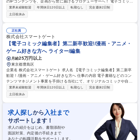
のIPコンテンツを、企画から世に届けるプロデューサーへ！ 電子コミッ
ク/モーション動画（男性向け・女性向け・TL・BL）など多彩なIPの企画
業界未経験歓迎
年間休日120日以上
転勤なし
完全週休2日制
から制作、配信まで一貫して携わることが可能です。 自社配信作品のうち
土日祝休み
ストア人気ランキング10位以内にランクインした実績は100タイトル以
上。そんな売れる企画を生み出す現場で、企画から制作・配信までを一貫
して手がけます。業界未経験でも安心の研修・サポート体制があり、着実
正社員
にステップアップ可能。創作活動経験も活かせます。 オープンポジション
株式会社スマートゲート
募集のため適性に応じて以下の業務をお任せ。【コンテンツ企画】【制作
【電子コミック編集者】第二新卒歓迎!/漫画・アニメ・
ディレクション】【マーケティング】 募集職種 未経験可！漫画・動画・
ゲーム好きな方へ ライター/編集
ゲームなどIPコンテンツを育てる企画プロデューサー
25万円以上
月給
東京都豊島区
企業名 株式会社スマートゲート 求人名 【電子コミック編集者】第二新卒
歓迎！/漫画・アニメ・ゲーム好きな方へ 仕事の内容 電子書籍などのコン
テンツマネジメント事業を手掛ける当社にて、オリジナルコミックや自社I
Pの制作増加に伴い、新たな編集者を募集します。漫画家やシナリオ作家
業界未経験歓迎
年間休日120日以上
転勤なし
完全週休2日制
と共に作品を作るディレクション業務をお任せ。 【編集業務】■原稿のデ
土日祝休み
ィレクション（チェック／赤入れ）■漫画家／取引先との連絡業務■制作ラ
インの整備／構築■複数案件の進行管理 【商品企画業務】■市場リサーチ■
商品の売上分析■新規の商品企画■新規開拓業務（メーカー／サークル／漫
求人探し
入社まで
から
画家・クリエイターなど） ※その他、自社IP作品の企画提案／進行、コミ
サポートします！
ック以外のコンテンツ制作なども行います。 募集職種 【電子コミック編
集者】第二新卒歓迎！/漫画・アニメ・ゲーム好きな方へ
求人の紹介をはじめ、書類添削や
面談対策、内定後の手続きまで
あなたの転職活動をサポートします。