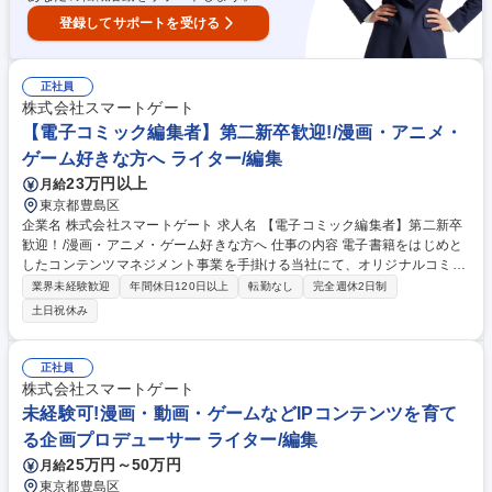
登録してサポートを受ける
正社員
株式会社スマートゲート
【電子コミック編集者】第二新卒歓迎!/漫画・アニメ・
ゲーム好きな方へ ライター/編集
23万円以上
月給
東京都豊島区
企業名 株式会社スマートゲート 求人名 【電子コミック編集者】第二新卒
歓迎！/漫画・アニメ・ゲーム好きな方へ 仕事の内容 電子書籍をはじめと
したコンテンツマネジメント事業を手掛ける当社にて、オリジナルコミッ
クや自社IPの制作増加に伴い編集者を募集します。漫画家やシナリオ作家
業界未経験歓迎
年間休日120日以上
転勤なし
完全週休2日制
と共に作品を作るディレクション業務をお任せ。 【編集業務】■原稿のデ
土日祝休み
ィレクション（チェック／赤入れ）■漫画家／取引先との連絡業務■制作ラ
インの整備／構築■複数案件の進行管理 【商品企画業務】■市場リサーチ■
商品の売上分析■新規の商品企画■新規開拓業務（メーカー／サークル／漫
正社員
画家・クリエイターなど） ※その他、自社IP作品の企画提案／進行、コミ
株式会社スマートゲート
ック以外のコンテンツ制作なども行います。 募集職種 【電子コミック編
未経験可!漫画・動画・ゲームなどIPコンテンツを育て
集者】第二新卒歓迎！/漫画・アニメ・ゲーム好きな方へ
る企画プロデューサー ライター/編集
25万円～50万円
月給
東京都豊島区