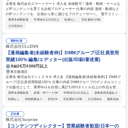
企業名 株式会社スマートゲート 求人名 未経験可！漫画・動画・ゲームな
どIPコンテンツを育てる企画プロデューサー 仕事の内容 漫画・動画など
のIPコンテンツを、企画から世に届けるプロデューサーへ。 電子コミッ
ク/モーション動画（男性向け・女性向け・TL・BL）など多彩なIPの企画
業界未経験歓迎
年間休日120日以上
転勤なし
完全週休2日制
から制作、配信まで一貫して携われるポジションです。 自社配信作品のう
土日祝休み
ちストア人気ランキング10位以内にランクインした実績は100タイトル以
上。そんな売れる企画を生み出す現場で、企画から制作・配信までを一貫
して手がけます。業界未経験でも安心の研修・サポート体制があり、着実
契約社員
にステップアップ可能。創作活動経験も活かせます。 オープンポジション
株式会社CLLENN
募集のため適性に応じて以下の業務をお任せ。【コンテンツ企画】【制作
【漫画編集者(未経験者枠)】DMMグループ/正社員登用
ディレクション】【マーケティング】 募集職種 未経験可！漫画・動画・
実績100% 編集/エディター(出版/印刷/著述業)
ゲームなどIPコンテンツを育てる企画プロデューサー
26万4306円以上
月給
東京都港区
企業名 株式会社ＣＬＬＥＮＮ 求人名 【漫画編集者(未経験者枠)】DMMグ
ループ/正社員登用実績100％ 仕事の内容 DMMグループのデジタルコミッ
ク出版社として、業界No1を目指し累計5,000タイトル以上の作品を世に
送り出している当社の漫画編集者を募集いたします。世を席巻する漫画を
業界未経験歓迎
副業・WワークOK
年間休日120日以上
資格取得支援あり
生み出すやりがいがございます。 ■配信用オリジナルコミックの制作 ■ク
転勤なし
時短勤務あり
在宅OK
完全週休2日制
土日祝休み
服装自由
リエイター（漫画家、原作者）とのスケジュール調整 ■クリエイター（漫
画家、原作者）のスカウト■掲載コミック企画の立案 ■企画の方針や構成
などの検討 ■配信データ入稿の補助 ■作品のデータ整理 ■市場調査 ■SNS
正社員
運用 ■販促資料の作成 ※男性向け/女性向け/TLなどご関心のある業務に従
株式会社Surprise
事いただけるポジションをご提供します 募集職種 【漫画編集者(未経験者
【コンテンツディレクター】営業経験者歓迎/日本一の