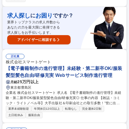
は基礎的な業務から段階的にお任せ。配属後も適性やキャリア希望に応じ
てセクションをまたいだ成長が可能です【営業】出版社の相談窓口とし
て、案件ヒアリングから提案・調整までを担当。接客・事務など人と向き
求人探し
お困り
に
ですか？
合う経験がそのまま活きます【制作進行】案件を滞りなく前に進める進行
業界トップクラスの求人件数から
管理の中核。段取りや管理が得意な方に◎【編集】Web制作・HTML/CS
あなたの力を最大限に発揮できる
S・DTP・Adobe(Photoshop/Illustrator/InDesign)経験を活かせます 募集
求人探しをお手伝いします。
職種 未経験可！第二新卒歓迎【総合職】制作/進行管理/営業(文学・ラノ
ベ・実用書等)
アドバイザーに相談する
正社員
株式会社スマートゲート
【電子書籍制作の進行管理】未経験・第二新卒OK/服装
髪型髪色自由/研修充実 Webサービス制作進行管理
25万円以上
月給
東京都豊島区
企業名 株式会社スマートゲート 求人名 【電子書籍制作の進行管理】未経
験・第二新卒OK/服装髪型髪色自由/研修充実◎ 仕事の内容 【雑誌・コミ
ック・ライトノベル等】大手出版社＆印刷会社との取引多数！“世に出る
前”の電子書籍制作のアシスタント～進行管理をお任せ。マニュアル完
業界未経験歓迎
年間休日120日以上
転勤なし
完全週休2日制
備・研修体制充実のため、一から経験を積んでいただけます。 ◆電子書籍
土日祝休み
服装自由
データのチェック（PDF・EPUB）◆入稿データの準備サポート ◆制作の
進行管理◆電子書籍ファイルの作成・電子書店への入稿 ※上記業務の中か