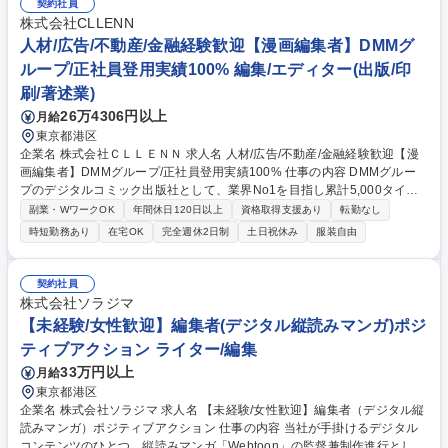
ら、適性を考慮してお任せします！ 漫画や小説などの情報をいち早くキャ
契約社員
ッチできることや、手掛けた書籍がオンライン書店に並んだときの喜びが
株式会社CLLENN
働く醍醐味です！ 募集職種 【電子書籍制作の進行管理】未経験・第二新
人材/広告/不動産/金融経験歓迎【漫画編集者】DMMグ
卒OK/服装髪型髪色自由/研修充実◎
ループ/正社員登用実績100% 編集/エディター(出版/印
刷/著述業)
26万4306円以上
月給
東京都港区
企業名 株式会社ＣＬＬＥＮＮ 求人名 人材/広告/不動産/金融経験歓迎【漫
画編集者】DMMグループ/正社員登用実績100% 仕事の内容 DMMグルー
プのデジタルコミック出版社として、業界No1を目指し累計5,000タイト
ル以上の作品を世に送り出している当社の漫画編集者を募集いたします。
副業・WワークOK
年間休日120日以上
資格取得支援あり
転勤なし
世を席巻する漫画を生み出すやりがいがございます。 ■配信用オリジナル
時短勤務あり
在宅OK
完全週休2日制
土日祝休み
服装自由
コミックの制作 ■クリエイター（漫画家、原作者）とのスケジュール調整
■クリエイター（漫画家、原作者）のスカウト■掲載コミック企画の立案 ■
企画の方針や構成などの検討 ■配信データ入稿の補助 ■作品のデータ整理
契約社員
■市場調査 ■SNS運用 ■販促資料の作成 ※男性向け/女性向け/TLなどご関
株式会社ソラジマ
心のある業務に従事いただけるポジションをご提供します 募集職種 人材/
【未経験/女性歓迎】編集者(デジタル縦読みマンガ)ポジ
広告/不動産/金融経験歓迎【漫画編集者】DMMグループ/正社員登用実績1
ティブアクション ライター/編集
00%
33万円以上
月給
東京都港区
企業名 株式会社ソラジマ 求人名 【未経験/女性歓迎】編集者（デジタル縦
読みマンガ）ポジティブアクション 仕事の内容 当社が手掛けるデジタル
コンテンツのひとつ、縦読みマンガ「Webtoon」の監督兼制作進行として