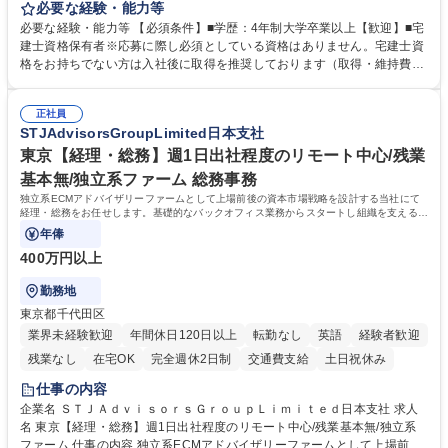
貸運営、売却、仲介・活用提案等を行う営業部門において事務業務を担当
必要な経験・能力等
いただきます。 【詳細】・契約書管理、契約書製本、捺印対応、ファイリ
必要な経験・能力等 【必須条件】■学歴：4年制大学卒業以上【歓迎】■宅
ング、登記簿取得、調書取得・支払業務（各種費用支払、支払管理、請
建士資格保有者※応募に際し必須としている資格はありません。宅建士資
求・支払データ登録、取引先マスター申請対応）・予算作成及び予実管
格をお持ちでない方は入社後に取得を推奨しております（取得・維持費用
理・各種稟議書、報告書作成業務・各種台帳管理、交際費・会議費支払報
の一部補助あり） 【求める人物像】 ・向学心豊かで、主体的に行動でき
告書作成及び月次管理・部内総務庶務全般 など※※配属先によっては上記
る方。 ・社内外の多様な関係者と協調して業務を進められるコミュニケー
の他に担当頂く業務が発生する場合があります。 募集職種 【営業事務】
正社員
ション力がある方。 ・チャレンジを厭わず、粘り強く業務に取り組める
STJAdvisorsGroupLimited日本支社
業務職/三井物産グループ/平均残業時間10H/完全週休2日
方。多様な関係者と謙虚に信頼関係を構築でき、期限を意識したスケジュ
ール管理が出来る方。※将来的に他部署（営業部門、コーポレート部門）
東京【経理・総務】週1日出社程度のリモート中心/残業
へのジョブローテーションの可能性があります。 学歴・資格 学歴：大学
基本無/独立系ファーム 総務事務
院 大学 語学力： 資格：宅地建物取引士
独立系ECMアドバイザリーファームとして上場前後の資本市場戦略を設計する当社にて
経理・総務をお任せします。基礎的なバックオフィス業務からスタートし組織を支える専
任担当として広く活躍できる環境です。
年俸
400万円以上
勤務地
東京都千代田区
業界未経験歓迎
年間休日120日以上
転勤なし
英語
経験者歓迎
残業なし
在宅OK
完全週休2日制
交通費支給
土日祝休み
仕事の内容
企業名 ＳＴＪＡｄｖｉｓｏｒｓＧｒｏｕｐＬｉｍｉｔｅｄ日本支社 求人
名 東京【経理・総務】週1日出社程度のリモート中心/残業基本無/独立系
ファーム 仕事の内容 独立系ECMアドバイザリーファームとして上場前後