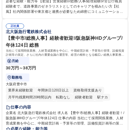
制度やキャリア支援が充実しております！ ※下記業務詳細 【業務詳細】■
必要な経験・能力等 【歓迎】営業経験or総務/人事/経理経験or官公庁職員
管理部門：広報、人事、経理など当公社の運営に係る管理業務 ■収益部
経験者で、道路事業のゼネラリストとしてのキャリアを積みたい方【社
門：駐車場の新規開拓、管理運営、新宿駅西口広場の「イベントコーナ
風】社内関係部署や東京都と連携が必要なため綿密にコミュニケーション
ー」などの管理運営 ■道路部門：整備の急がれる骨格幹線道路や木造住宅
を図っています。 【業務の魅力】■幅広く携われる：総合職（事務）で
密集地域の特定整備路線の用地取得、道路に関する普及啓発事業、都内の
は、駐車場の管理運営や道路用地の取得、公益財団法人の中枢を担う管理
道路施設や道路工事現場の見学ツアー事業 ※入社後は上記いずれかの部門
正社員
部門など多岐に渡る業務を経験できます。 ■様々なプロジェクト：駐車場
北大阪急行電鉄株式会社
へ配属。※業務内容変更の範囲：会社の定める業務 募集職種 【都庁グル
事業の他、新宿駅西口広場内に設置された照明を兼ねた広告「ブライトサ
ープ】総合職（事務）◇残業月平均9時間未満／有給年平均16日取得
イン」の管理運営を行うなど、事業収益を生み出す活動を積極的に行って
【豊中市/総務人事】経験者歓迎!/阪急阪神HDグループ/
います。 学歴・資格 学歴：大学院 大学 高専 短大 専修学校 高校 語学力：
年休124日 総務
資格：
当社にて採用関係業務、人材育成業務を中心に、中期経営計画・予算等の管理、設備投資
計画等の策定、さらに社内の重要会議の運営等、経営の根幹となる幅広い総務人事業務全
般を担当していただきます。
月給
30万円～38万円
勤務地
大阪府豊中市
業界未経験歓迎
年間休日120日以上
資格取得支援あり
月平均残業時間20時間以内
転勤なし
経験者歓迎
駅ナカ
退職金あり
完全週休2日制
交通費支給
駅近5分以内
仕事の内容
土日祝休み
服装自由
昼食補助あり
食事補助あり
企業名 北大阪急行電鉄株式会社 求人名 【豊中市/総務人事】経験者歓迎！/
阪急阪神HDグループ/年休124日 仕事の内容 当社にて採用関係業務、人材
育成業務を中心に、中期経営計画・予算等の管理、設備投資計画等の策
定、さらに社内の重要会議の運営等、経営の根幹となる幅広い総務人事業
必要な経験・能力等