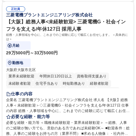
常に改善を目指す風土のため、安心して業務に取り組んでいただけます。
により、キーエンスの付加価値向上に貢献します。ベースの定型業務に加
募集職種 【大阪・京都・滋賀】営業事務 ※未経験可
正社員
えて、お客様や社員の状況に合わせ、能動的なサポート、改善の動きも期
三菱電機プラントエンジニアリング株式会社
待され。組織を支えるスペシャリストとして、チームに貢献し、結果的に
社員から頼られる存在になることができます。平均19:30の退勤以降の業
【大阪】総務人事<未経験歓迎> 三菱電機G・社会イン
務の持ち帰りも禁止されており、メリハリのある働き方となります。 学
フラを支える/年休127日 採用人事
歴・資格 学歴：大学院 大学 高専 短大 語学力： 資格：
総務・人事領域を中心に、これまでのご経験に応じて幅広くお任せします。 ＜具体的に
は＞
月給
29万5000円～33万5000円
勤務地
大阪府大阪市北区
業界未経験歓迎
年間休日120日以上
資格取得支援あり
未経験者歓迎
住宅手当あり
時短勤務あり
経験者歓迎
退職金あり
在宅OK
賞与あり
完全週休2日制
交通費支給
仕事の内容
駅近5分以内
土日祝休み
服装自由
寮・社宅あり
食事補助あり
企業名 三菱電機プラントエンジニアリング株式会社 求人名 【大阪】総務
人事＜未経験歓迎＞◇三菱電機G・社会インフラを支える/年休127日 仕事
の内容 総務・人事領域を中心に、これまでのご経験に応じて幅広くお任せ
します。 ＜具体的には＞ ・総務/人事労務（給与・社保・勤怠管理など）
必要な経験・能力等
・採用・教育研修 ・福利厚生運用 など ※基本的には事務所勤務ですが、
必要な経験・能力等 ＜職種未経験歓迎・業界未経験歓迎＞ ～総務、人事
採用や教育等の業務内容により、関西圏以外への日帰り・宿泊を伴う国内
のご経験が無い方でも、意欲のある方であれば未経験OK～ ■歓迎条件：総
出張もございます。 ※担当業務を持ちつつ、お互いに助け合いながら、総
務、人事のご経験をお持ちの方（業界不問） ■求める人物像：・社内外の