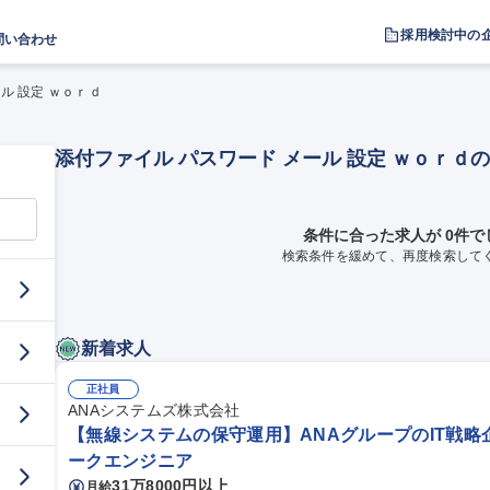
採用検討中の
問い合わせ
ル 設定 ｗｏｒｄ
添付ファイル パスワード メール 設定 ｗｏｒ
条件に合った求人が 0件で
検索条件を緩めて、再度検索して
新着求人
正社員
ANAシステムズ株式会社
【無線システムの保守運用】ANAグループのIT戦略
ークエンジニア
31万8000円以上
月給