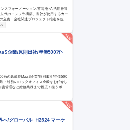
次世代のインフラ構築、当社が使用するカー
略の立案、全社関連プロジェクト推進を担い
休み
け電力調達の検討 ■エネルギーマネジメント
に関する経営層の特命事項対応■当本部の運営
S企業/原則出社/年俸500万~
約書管理など総務業務まで幅広く担うポジ
経費精算、月次収支集計、税理士連携 ■総
、郵便物対応、書類ファイリング、オフィ
/グローバル_H2624 マーケ