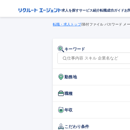
求人を探す
サービス紹介
転職成功ガイド
お
転職・求人トップ
/
添付ファイル パスワード メー
キーワード
勤務地
職種
年収
こだわり条件