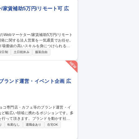
/家賃補助5万円/リモート可 広
市場価値の高いスキルを身につけられる環
2日制
土日祝休み
服装自由
ディアに掲載する広告主と条件の調整） な
＞実務を通じて、代表や先輩がゼロから広告
す。 募集職種 【六本木】
のブランド運営・イベント企画 広
を行って頂きます。ブランドを動かす社内
り
転勤なし
退職金あり
在宅OK
計、SNS・Webコンテンツの企画、撮影・
横断して関わっていただきます。加えて、