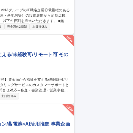
下の役割を担当いただきます。 ■無線
設置・移設・撤去作業、登録点検業務・運用
り
完全週休2日制
土日祝休み
基づく官公庁（総務省など）への無線局申請・
月、国内各地への出張が発生いたします。（北
グループのIT戦略企業◎裁量権のある環境◎
る/未経験可/リモート可 その
問合せ対応～審査・書類管理・営業事務ま
土日祝休み
付金買取手続き:提出書類の数値確認、買取
確認、審査通過後の買取・送金データの作
善・マニュアル化 募集職種 【自
ート可
/蓄電池×AI活用推進 事業企画