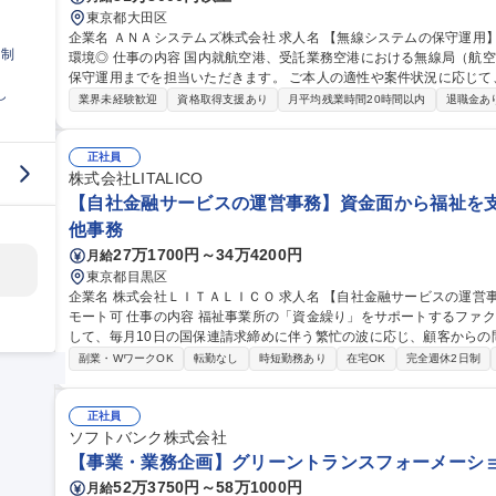
東京都大田区
企業名 ＡＮＡシステムズ株式会社 求人名 【無線システムの保守運用】ANAグループのIT戦略企業◎裁量権のある
日制
環境◎ 仕事の内容 国内就航空港、受託業務空港における無線局（航空局・基地局等）の設置展開から定期点検、
保守運用までを担当いただきます。 ご本人の適性や案件状況に応じて、以
し
設備展開業務に関する計画の立案、調整、営業取引全般 ■無線設備の
業界未経験歓迎
資格取得支援あり
月平均残業時間20時間以内
退職金あ
監査業務、保守・運用業務 ■MCA無線機の保守運用業務 ■電波法に
折衝業務 ※建物に改変を加える業務はございません。 ※5～10日/
海道～沖縄まで） 募集職種 【無線システムの保守運用】ANA
正社員
株式会社LITALICO
【自社金融サービスの運営事務】資金面から福祉を支え
他事務
27万1700円～34万4200円
月給
東京都目黒区
企業名 株式会社ＬＩＴＡＬＩＣＯ 求人名 【自社金融サービスの運営事務】資金面から福祉を支える/未経験可/リ
モート可 仕事の内容 福祉事業所の「資金繰り」をサポートするファクタリングサービスのカスタマーサポートと
して、毎月10日の国保連請求締めに伴う繁忙の波に応じ、顧客からの
でご担当。 【詳細】■利用顧客対応・一次受付(電話・メール):新規・既存顧客からのサービス利用手続き、買取申
副業・WワークOK
転勤なし
時短勤務あり
在宅OK
完全週休2日制
請、問合せ対応、一次受けサポートデスク機能の構築・運用■審査・給
申請額との照合、返戻リスクの有無や過去実績に基づくデータ整合性
成および顧客への実行通知■契約・事務管理業務:書類作成・郵送・保管■フロー改
正社員
社金融サービスの運営事務】資金面から福祉を支える/未経験可/リモ
ソフトバンク株式会社
【事業・業務企画】グリーントランスフォーメーション
52万3750円～58万1000円
月給