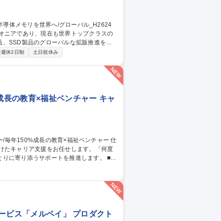
イオニアであり、現在も世界トップクラスの
、SSD製品のグローバルな拡販推進を担
全週休2日制
土日祝休み
します。■海外現地法人・顧客とのコミュニ
を吸い上げます。■価格折衝・需給管理：需
ポートします。等… 募集職種 田
24
成長の教育×福祉ベンチャー キャ
向けたキャリア支援をお任せします。「何度
に寄り添うサポートを推進します。 ■入
Cで変われる道筋を提示。 ■キャリア支援：
躍まで徹底伴走。 ■マネジメント・企画：
、新規サービス立案等の事業企画に参画可
済サービス「メルペイ」 プロダクト