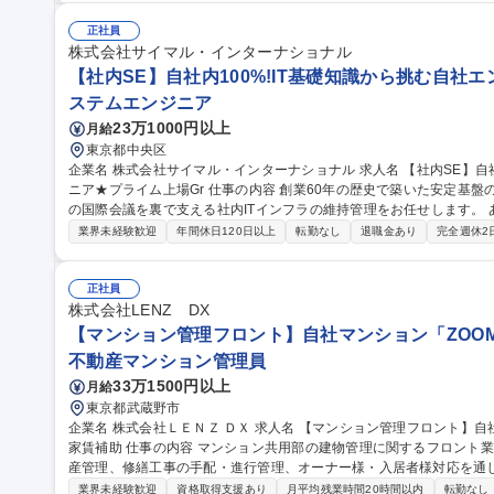
代表の海外ロケ手配など、プロジェクト推進に関わるサポート業務も担当頂きます。 募集職種
124日/チョコ専門店・カフェ等のブランド運営・イベント企画
正社員
株式会社サイマル・インターナショナル
【社内SE】自社内100%!IT基礎知識から挑む自社エ
ステムエンジニア
23万1000円以上
月給
東京都中央区
企業名 株式会社サイマル・インターナショナル 求人名 【社内SE】自社内100%！IT基礎知識から挑む自社エンジ
ニア★プライム上場Gr 仕事の内容 創業60年の歴史で築いた安定基盤のもと、社内の快適な業務環境と年間数千件
の国際会議を裏で支える社内ITインフラの維持管理をお任せします。
効率を劇的に高めます。 まずはPCキッティングやOffice365のアカウント設定、社内ヘルプデスクなど得意な業
業界未経験歓迎
年間休日120日以上
転勤なし
退職金あり
完全週休2
務からスタート。 「画面が動かない」といった社内ユーザーの相談
得られます。 慣れてきたらWindowsServerやネットワーク機器の運
活用の仕組み作りにも挑戦。対話を大切にしながら段階的にスキルを拡張できます。 募集職種
正社員
100%！IT基礎知識から挑む自社エンジニア★プライム上場Gr
株式会社LENZ DX
【マンション管理フロント】自社マンション「ZOOM
不動産マンション管理員
33万1500円以上
月給
東京都武蔵野市
企業名 株式会社ＬＥＮＺ ＤＸ 求人名 【マンション管理フロント】自社マンション「ZOOM」/休日対応原則なし/
家賃補助 仕事の内容 マンション共用部の建物管理に関するフロント業務を担当いただきます。管理組合運営、資
産管理、修繕工事の手配・進行管理、オーナー様・入居者様対応を通
【業務内容】※休日対応は原則ありません※ ■管理組合運営（業務全
業界未経験歓迎
資格取得支援あり
月平均残業時間20時間以内
転勤なし