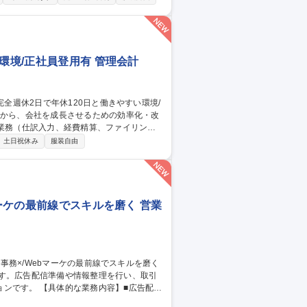
成 ■修繕工事の手配・進行管理（業者選定、
ラブル対応、改善提案） ■投資用マンション
環境/正社員登用有 管理会計
システム導入の提案・実行 自社・クライア
土日祝休み
服装自由
め、ただ作業をこなすだけでなく、自分の
マーケの最前線でスキルを磨く 営業
ます。広告配信準備や情報整理を行い、取引
容】■広告配信
との確認や調整、連絡対応 ■広告運用に関わ