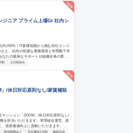
 【PR・広報】年休
ンジニア プライム上場Gr 社内シ
 あなたの親身なサポートが組織全体の業務
日制
土日祝休み
に親身に寄り添い、直接感謝される手応えを
用、100%自社開発システム改善、さらにAI
 【社内SE】自社内
」/休日対応原則なし/家賃補助
じ、資産価値向上に貢献いただきます。
体の7割）：総会・理事会の企画運営、議案
時短勤務あり
完全週休2日制
服装自由