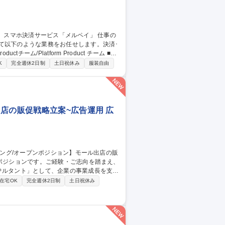
て以下のような業務をお任せします。決済･
ctチーム/Platform Product チーム ■グ
ンのプロダクトロードマップの策定 ■ロー
K
完全週休2日制
土日祝休み
服装自由
ンチ、成果創出までのプロジェクトマネジメ
ジネス要件・お客さま／加盟店・パートナー
 募集職種 【プロダクト
店の販促戦略立案~広告運用 広
サルタント」として、企業の事業成長を支援
在宅OK
完全週休2日制
土日祝休み
活用した広告戦略の提案・運用・効果分析を通
・楽天市場を中心に、商品・販売戦略やECモー