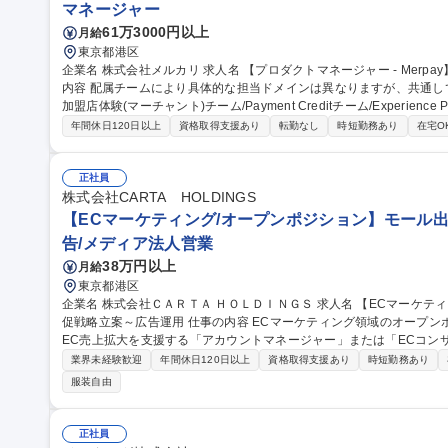
マネージャー
61万3000円以上
月給
東京都港区
企業名 株式会社メルカリ 求人名 【プロダクトマネージャー - Merpay】スマホ決済サービス「メルペイ」 仕事の
内容 配属チームにより具体的な担当ドメインは異なりますが、共通し
加盟店体験(マーチャント)チーム/Payment Creditチーム/Experience Produ
ループ全体のロードマップや各事業の成長計画を踏まえた、担当ドメイ
年間休日120日以上
資格取得支援あり
転勤なし
時短勤務あり
在宅O
ドマップに基づいた開発計画の立案 ■要件定義から開発リード、ロー
ント（スケジュールの線引き、開発進行管理、予実管理を含む） ■ビ
からの要望をもとに、エンジニアと協働した仕様の具体化※続きはその他労働条件備考へ
正社員
マネージャー - Merpay】スマホ決済サービス「メルペイ」
株式会社CARTA HOLDINGS
【ECマーケティング/オープンポジション】モール出
告/メディア法人営業
38万円以上
月給
東京都港区
企業名 株式会社ＣＡＲＴＡ ＨＯＬＤＩＮＧＳ 求人名 【ECマーケティング/オープンポジション】モール出店の販
促戦略立案～広告運用 仕事の内容 ECマーケティング領域のオープンポジションです。ご経験・ご志向を踏まえ、
EC売上拡大を支援する「アカウントマネージャー」または「ECコン
いただきます。 ＜ご経験・適性を踏まえ、選考を通じて「アカウントマネージャー」または「ECコンサルタン
業界未経験歓迎
年間休日120日以上
資格取得支援あり
時短勤務あり
ト」へ配属します＞ ■アカウントマネージャー：Amazon Adsを
服装自由
じ、EC売上最大化を支援します。 ■ECコンサルタント：Amazon
ル運営を支援し、メーカーの事業成長に伴走します。 募集職種 【ECマーケティング/オープンポジション】モー
ル出店の販促戦略立案～広告運用
正社員