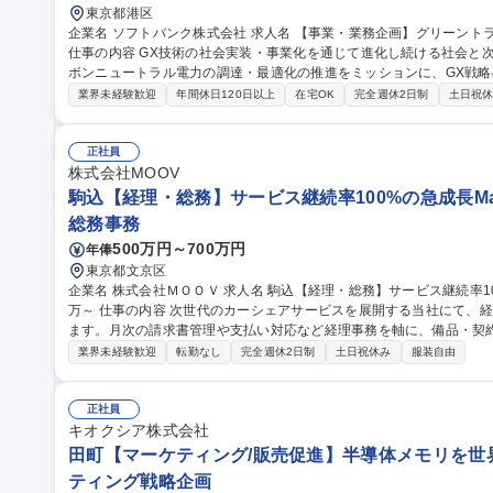
東京都港区
企業名 ソフトバンク株式会社 求人名 【事業・業務企画】グリーントランスフォーメーション/蓄電池×AI活用推進
仕事の内容 GX技術の社会実装・事業化を通じて進化し続ける社会と
ボンニュートラル電力の調達・最適化の推進をミッションに、GX戦
ます。 ■脱炭素エネルギーや省エネルギーに関する調査・分析・レポート、重要会議体への付議対応など ■GXに
業界未経験歓迎
年間休日120日以上
在宅OK
完全週休2日制
土日祝
関する戦略および企画の策定・推進業務 ■地方分散データセンター向
／カーボンニュートラル関連ソリューションのビジネス化推進 ■GX
に関わる業務企画と推進■社内外のアライアンス推進 募集職種 【事業・業務企画】グリーントランスフォーメー
正社員
ション/蓄電池×AI活用推進
株式会社MOOV
駒込【経理・総務】サービス継続率100%の急成長Maa
総務事務
500万円～700万円
年俸
東京都文京区
企業名 株式会社ＭＯＯＶ 求人名 駒込【経理・総務】サービス継続率100%の急成長MaaS企業/原則出社/年俸500
万～ 仕事の内容 次世代のカーシェアサービスを展開する当社にて、経理・総務のバックオフィス全般をお任せし
ます。月次の請求書管理や支払い対応など経理事務を軸に、備品・契
ションです。 急成長スタートアップのバックオフィス体制を支え、土台を構築していただきます。 ■経理：請求
業界未経験歓迎
転勤なし
完全週休2日制
土日祝休み
服装自由
書・領収書の発行や受領、管理、支払い処理、入金確認、売買掛管理、
務：備品・消耗品の在庫管理や発注、契約書の作成補助や管理・更新
ス環境整備 【業務内容の変更範囲】当社の指定する業務 募集職種 駒込【経理・総務】サービス継続率100%の急
正社員
成長MaaS企業/原則出社/年俸500万～
キオクシア株式会社
田町【マーケティング/販売促進】半導体メモリを世界へ
ティング戦略企画