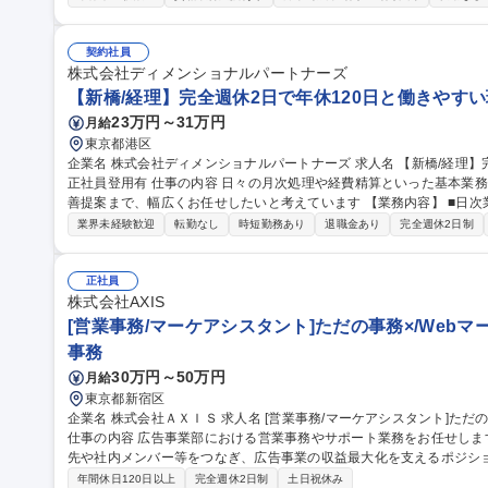
書・議事録作成 ■管理費・修繕積立金の収支確認、決算案・予算案作
見積取得、工事調整） ■オーナー様・入居者様対応（問い合わせ・ト
の資産価値向上に向けた維持管理・改善提案 募集職種 【マンション管理フロント】自社マンション「ZOOM」/休
契約社員
日対応原則なし/家賃補助
株式会社ディメンショナルパートナーズ
【新橋/経理】完全週休2日で年休120日と働きやすい
23万円～31万円
月給
東京都港区
企業名 株式会社ディメンショナルパートナーズ 求人名 【新橋/経理】完全週休2日で年休120日と働きやすい環境/
正社員登用有 仕事の内容 日々の月次処理や経費精算といった基本業務から、会社を成長させるための効率化・改
善提案まで、幅広くお任せしたいと考えています 【業務内容】 ■日次業務（仕訳入力、経費精算、ファイリング
業務）■月次決算及び年次決算業務■経理業務のフロー見直し■新たな
業界未経験歓迎
転勤なし
時短勤務あり
退職金あり
完全週休2日制
ントの業務経験を通して、業務改善や効率化にも積極的に関われるた
取り組みやアイデアで会社に貢献するやりがいを感じられます。 募集職種 【新橋/経理】完全週休2日で年休120
日と働きやすい環境/正社員登用有
正社員
株式会社AXIS
[営業事務/マーケアシスタント]ただの事務×/Web
事務
30万円～50万円
月給
東京都新宿区
企業名 株式会社ＡＸＩＳ 求人名 [営業事務/マーケアシスタント]ただの事務×/Webマーケの最前線でスキルを磨く
仕事の内容 広告事業部における営業事務やサポート業務をお任せし
先や社内メンバー等をつなぎ、広告事業の収益最大化を支えるポジションです。 【具体的な業務内
に必要な各種準備、アカウント情報の整理 ■広告案件に関する社内外
年間休日120日以上
完全週休2日制
土日祝休み