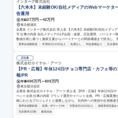
インターグ株式会社
【六本木】未経験OK/自社メディアのWebマーケター
告運用
27万円～42万円
月給
東京都港区
企業名 インターグ株式会社 求人名 【六本木】未経験OK/自社メディアのWebマーケター/家賃補助5万円/リモート
可 仕事の内容 自社メディアのLP企画・改善、広告運用、パートナー開発に関する法人営業を一気通貫でお任せ。
数値分析に基づく施策立案からパートナーとの関係構築まで担当し、
境です。 ◇自社メディアの企画/改善（コンテンツの企画や画像/文章の作成） ◇広告運用（検索広告／ディスプ
業界未経験歓迎
年間休日120日以上
転勤なし
時短勤務あり
完全週休
レイ広告／SNS広告など） ◇パートナー開発（代理店を通じて自社メ
ど 【入社後の流れ】 ＜先輩メンバーと一緒に広告運用をスタート！
運用に関する知識・スキルを教えます。総合的に学びながら、経験を積むことができま
正社員
未経験OK/自社メディアのWebマーケター/家賃補助5万円/リモート可
株式会社ロイヤル・アーツ
【PR・広報】年休124日/チョコ専門店・カフェ等
報/PR
400万円～600万円
年俸
東京都渋谷区
企業名 株式会社ロイヤル・アーツ 求人名 【PR・広報】年休124日/チョコ専門店・カフェ等のブランド運営・イ
ベント企画 仕事の内容 ブランド運営やイベント企画、PR・広報業務など幅広い領域に携わるポジションです。多
岐にわたるプロジェクトと連携しながら、社内外への発信や企画推進
の中核人材です！ 【具体的には】イベント企画・運営、広告企画、プレスリリース作成、メディア対応などのP
業界未経験歓迎
副業・WワークOK
年間休日120日以上
資格取得支援あ
R・広報を担当頂きます。また、ブランドごとのコミュニケーション設
完全週休2日制
服装自由
展示・出版・空間づくりに関わる進行管理など、プロジェクト全体を