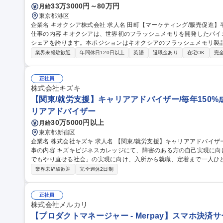
33万3000円～80万円
月給
東京都港区
企業名 キオクシア株式会社 求人名 田町【マーケティング/販売促進】半導体メモリを世界へ/グローバル_H2624
仕事の内容 キオクシアは、世界初のフラッシュメモリを開発したパ
シェアを誇ります。本ポジションはキオクシアのフラッシュメモリ製品
います。 【詳細】■市場・競合分析、販売戦略の立案：担当領域（サーバー/PC/車載）の市場トレンドを分析し、
業界未経験歓迎
年間休日120日以上
英語
退職金あり
在宅OK
完
どの製品をどの顧客に、いつまでに届けるかのマイルストーンを策定
ケーション：海外拠点のセールスチームと連携し、エンド顧客の要望
給バランスを見極めながら価格を決定し、収益を最大化するための受注契約をサ
正社員
町【マーケティング/販売促進】半導体メモリを世界へ/グローバル_H26
株式会社キズキ
【関東/就労支援】キャリアアドバイザー/毎年150%
リアアドバイザー
30万5000円以上
月給
東京都新宿区
企業名 株式会社キズキ 求人名 【関東/就労支援】キャリアアドバイザー/毎年150%成長の教育×福祉ベンチャー 仕
事の内容 キズキビジネスカレッジにて、障害のある方の自己実現に
でもやり直せる社会」の実現に向け、入所から就職、定着まで一人ひとり
所支援：利用希望者様との初回面談を実施。悩みや不安を紐解き、KB
業界未経験歓迎
完全週休2日制
事実に基づく丁寧なヒアリングで適職を発見。転職活動から就職後の活
KPI管理やチーム運営等のマネジメントに加え、AI活用等の仕組み化
能。未経験でも充実の研修とOJTで着実に成長できる環境です。 募集職種 【関東/就労支援】キャリアアドバイザ
正社員
ー/毎年150%成長の教育×福祉ベンチャー
株式会社メルカリ
【プロダクトマネージャー - Merpay】スマホ決