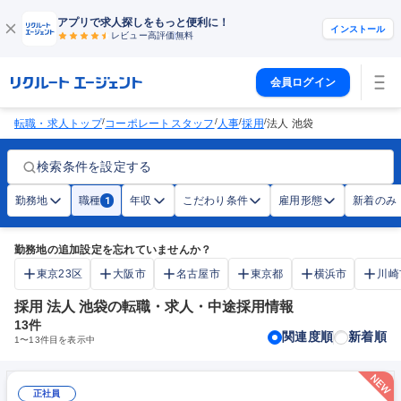
アプリで求人探しをもっと便利に！
インストール
レビュー高評価
無料
会員ログイン
/
/
/
/
転職・求人トップ
コーポレートスタッフ
人事
採用
法人 池袋
検索条件を設定する
勤務地
職種
年収
こだわり条件
雇用形態
新着のみ
1
勤務地の追加設定を忘れていませんか？
東京23区
大阪市
名古屋市
東京都
横浜市
川崎
採用 法人 池袋の転職・求人・中途採用情報
13
件
関連度順
新着順
1
〜
13
件目を表示中
正社員