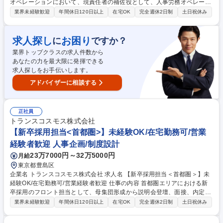
オペレーションにおいて、現責任者の補佐役として、人事労務オペレーシ
ョン全体の管理、労務オペレーション機能の最適化や業務プロセスの効率
業界未経験歓迎
年間休日120日以上
在宅OK
完全週休2日制
土日祝休み
化やコスト削減に向けた課題解決の実行をお任せします 【入社後お任せし
たいこと】 ■従業員約4万人規模の人事オペレーション機能の統括 ┗現責
任者の指示の下、中期（3ヶ年）・単年度の施策・経費・要員の計画を策
求人探し
お困り
に
ですか？
定、進捗管理 ■給与計算、社会保険、勤怠管理、人事申請、福利厚生など
業界トップクラスの求人件数から
の業務プロセスの最適化 ■生産性向上・コスト削減を目的とした業務改善
あなたの力を最大限に発揮できる
施策の企画・実行 募集職種 【人事オペレーション統括＜副部長候補＞ 】
求人探しをお手伝いします。
在宅勤務可/プライム市場上場
アドバイザーに相談する
正社員
トランスコスモス株式会社
【新卒採用担当<首都圏>】未経験OK/在宅勤務可/営業
経験者歓迎 人事企画/制度設計
23万7000円～32万5000円
月給
東京都豊島区
企業名 トランスコスモス株式会社 求人名 【新卒採用担当＜首都圏＞】未
経験OK/在宅勤務可/営業経験者歓迎 仕事の内容 首都圏エリアにおける新
卒採用のフロント担当として、母集団形成から説明会登壇、面接、内定者
フォローまでを一貫してお任せします。年間250～300名規模の採用に携
業界未経験歓迎
年間休日120日以上
在宅OK
完全週休2日制
土日祝休み
わるスケールの大きさが特徴です。 ■学校の就職担当者や協力業者、新卒
採用部の各エリア担当や受入部門の採用担当者など、社内外の関係者と連