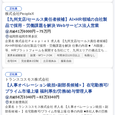
理、エージェント対応 ・入社手続き、社内規定の改定、労務管理サポート
・備品管理、施設管理、慶弔対応等の総務全般 【仕事の魅力】ルーチンワ
正社員
ークだけでなく経営陣と近い距離で「どのような組織を作るか」という攻
株式会社PeopleX
めの人事に取り組めます。急成長中の企業だからこそ自身の介在価値を実
【九州支店/セールス責任者候補】AI×HR領域の自社製
感できキャリアの幅を広げられます。 募集職種 大阪【人事総務(採用担
品で採用・労働課題を解決 Webサービス法人営業
当)】決算賞与有/創業以来黒字経営/東大阪で腰を据えて
41万6000円～75万円
月給
福岡県福岡市博多区
企業名 株式会社ＰｅｏｐｌｅＸ 求人名 【九州支店/セールス責任者候補】
AI×HR領域の自社製品で採用・労働課題を解決 仕事の内容 ■「AI面接」
等、HRプラットフォームを展開する当社にて、九州エリアの拠点立ち上
げ責任者候補をご担当。新規開拓や営業戦略の検証、地場パートナー連携
業界未経験歓迎
副業・WワークOK
年間休日120日以上
転勤なし
を担い、将来は拠点長として九州エリアでの事業拡大を推進。 【詳細】■
在宅OK
完全週休2日制
土日祝休み
服装自由
九州エリアの新規開拓および継続的な提案 ■経営・人事課題のヒアリング
と独自AI製品を用いた提案 ■地場パートナー連携を含む営業戦略の検証 ■
本社各チームとのナレッジ共有 【仕事の魅力】九州市場の立ち上げを担う
正社員
ため、営業手法の検証から戦略策定まで裁量が広く活躍できます。本社の
トランスコスモス株式会社
各チームと連携し事業基盤を創る醍醐味があります。 募集職種 【九州支
【人事オペレーション統括<副部長候補> 】在宅勤務可/
店/セールス責任者候補】AI×HR領域の自社製品で採用・労働課題を解決
プライム市場上場 福利厚生/労務/給与管理人事
58万3340円～83万3340円
月給
東京都豊島区
企業名 トランスコスモス株式会社 求人名 【人事オペレーション統括＜副
部長候補＞ 】在宅勤務可/プライム市場上場 仕事の内容 ■本社人事の労務