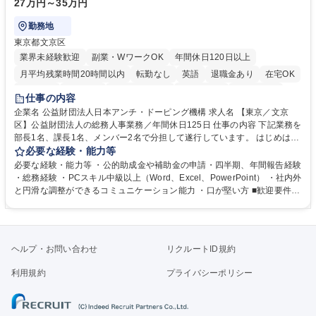
27万円～35万円
勤務地
東京都文京区
業界未経験歓迎
副業・WワークOK
年間休日120日以上
月平均残業時間20時間以内
転勤なし
英語
退職金あり
在宅OK
賞与あり
育休あり
完全週休2日制
交通費支給
土日祝休み
仕事の内容
食事補助あり
企業名 公益財団法人日本アンチ・ドーピング機構 求人名 【東京／文京
区】公益財団法人の総務人事業務／年間休日125日 仕事の内容 下記業務を
部長1名、課長1名、メンバー2名で分担して遂行しています。 はじめは担
当者として業務を覚えていただき、ゆくゆくはリーダーやマネージャーポ
必要な経験・能力等
ジションとして活躍いただくことを期待しています。 【総務・人事グルー
必要な経験・能力等 ・公的助成金や補助金の申請・四半期、年間報告経験
プの業務内容】 ・人事制度関連 ・採用活動 ・教育研修の企画、実行 ・勤
・総務経験 ・PCスキル中級以上（Word、Excel、PowerPoint） ・社内外
怠管理 ・官公庁への各種提出 ・法定の会議運営（評議員会、理事会） ・
と円滑な調整ができるコミュニケーション能力 ・口が堅い方 ■歓迎要件
コンプライアンス ・内部規程やルールの管理、整備、文書管理 ・契約関
・採用業務経験 ・英語に抵抗がない方 ・営業経験 学歴・資格 学歴：大学
連 ・衛生管理 ・防災関連・公的助成金の管理・オフィス、ファシリティ
院 大学 高専 短大 専修学校 高校 語学力： 資格：
管理 ・福利厚生関連 ・職員からの問合せ、相談対応 ・その他日常の総務
業務全般 募集職種 【東京／文京区】公益財団法人の総務人事業務／年間
ヘルプ・お問い合わせ
リクルートID規約
休日125日
利用規約
プライバシーポリシー