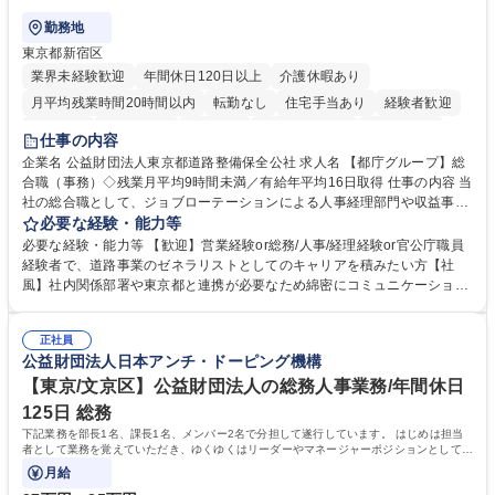
勤務地
東京都新宿区
業界未経験歓迎
年間休日120日以上
介護休暇あり
月平均残業時間20時間以内
転勤なし
住宅手当あり
経験者歓迎
研修あり
退職金あり
賞与あり
完全週休2日制
交通費支給
仕事の内容
駅近5分以内
資格取得手当あり
食事補助あり
企業名 公益財団法人東京都道路整備保全公社 求人名 【都庁グループ】総
合職（事務）◇残業月平均9時間未満／有給年平均16日取得 仕事の内容 当
社の総合職として、ジョブローテーションによる人事経理部門や収益事業
等のフロント部門の部署等幅広い部署での業務をお任せいたします。研修
必要な経験・能力等
制度やキャリア支援が充実しております！ ※下記業務詳細 【業務詳細】■
必要な経験・能力等 【歓迎】営業経験or総務/人事/経理経験or官公庁職員
管理部門：広報、人事、経理など当公社の運営に係る管理業務 ■収益部
経験者で、道路事業のゼネラリストとしてのキャリアを積みたい方【社
門：駐車場の新規開拓、管理運営、新宿駅西口広場の「イベントコーナ
風】社内関係部署や東京都と連携が必要なため綿密にコミュニケーション
ー」などの管理運営 ■道路部門：整備の急がれる骨格幹線道路や木造住宅
を図っています。 【業務の魅力】■幅広く携われる：総合職（事務）で
密集地域の特定整備路線の用地取得、道路に関する普及啓発事業、都内の
は、駐車場の管理運営や道路用地の取得、公益財団法人の中枢を担う管理
道路施設や道路工事現場の見学ツアー事業 ※入社後は上記いずれかの部門
正社員
部門など多岐に渡る業務を経験できます。 ■様々なプロジェクト：駐車場
公益財団法人日本アンチ・ドーピング機構
へ配属。※業務内容変更の範囲：会社の定める業務 募集職種 【都庁グル
事業の他、新宿駅西口広場内に設置された照明を兼ねた広告「ブライトサ
ープ】総合職（事務）◇残業月平均9時間未満／有給年平均16日取得
イン」の管理運営を行うなど、事業収益を生み出す活動を積極的に行って
【東京/文京区】公益財団法人の総務人事業務/年間休日
います。 学歴・資格 学歴：大学院 大学 高専 短大 専修学校 高校 語学力：
125日 総務
資格：
下記業務を部長1名、課長1名、メンバー2名で分担して遂行しています。 はじめは担当
者として業務を覚えていただき、ゆくゆくはリーダーやマネージャーポジションとして活
躍いただくことを期待しています。
月給