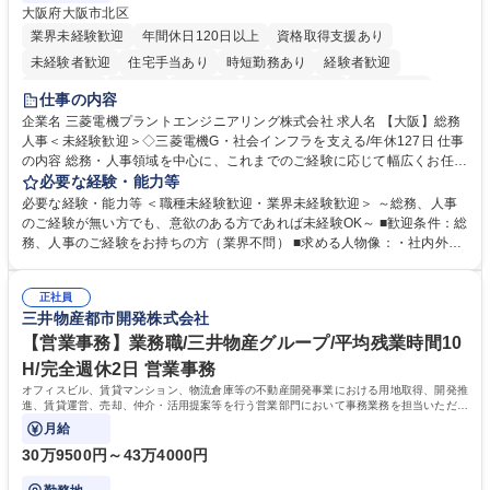
大阪府大阪市北区
業界未経験歓迎
年間休日120日以上
資格取得支援あり
未経験者歓迎
住宅手当あり
時短勤務あり
経験者歓迎
退職金あり
在宅OK
賞与あり
完全週休2日制
交通費支給
仕事の内容
駅近5分以内
土日祝休み
服装自由
寮・社宅あり
食事補助あり
企業名 三菱電機プラントエンジニアリング株式会社 求人名 【大阪】総務
人事＜未経験歓迎＞◇三菱電機G・社会インフラを支える/年休127日 仕事
の内容 総務・人事領域を中心に、これまでのご経験に応じて幅広くお任せ
します。 ＜具体的には＞ ・総務/人事労務（給与・社保・勤怠管理など）
必要な経験・能力等
・採用・教育研修 ・福利厚生運用 など ※基本的には事務所勤務ですが、
必要な経験・能力等 ＜職種未経験歓迎・業界未経験歓迎＞ ～総務、人事
採用や教育等の業務内容により、関西圏以外への日帰り・宿泊を伴う国内
のご経験が無い方でも、意欲のある方であれば未経験OK～ ■歓迎条件：総
出張もございます。 ※担当業務を持ちつつ、お互いに助け合いながら、総
務、人事のご経験をお持ちの方（業界不問） ■求める人物像：・社内外の
務部という組織として協力しながら進める体制です。 募集職種 【大阪】
関係各部門との調整を率先して行い、業務を円滑に遂行できる協調性やコ
総務人事＜未経験歓迎＞◇三菱電機G・社会インフラを支える/年休127日
ミュニケーション能力を持っている方 ・人事総務領域に興味がありゼネラ
正社員
リスト志向をお持ちの方 学歴・資格 学歴：大学院 大学 語学力： 資格：
三井物産都市開発株式会社
【営業事務】業務職/三井物産グループ/平均残業時間10
H/完全週休2日 営業事務
オフィスビル、賃貸マンション、物流倉庫等の不動産開発事業における用地取得、開発推
進、賃貸運営、売却、仲介・活用提案等を行う営業部門において事務業務を担当いただき
ます。
月給
30万9500円～43万4000円