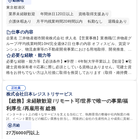
勤務地
東京都港区
業界未経験歓迎
年間休日120日以上
資格取得支援あり
介護休暇あり
月平均残業時間20時間以内
転勤なし
退職金あり
在宅OK
賞与あり
育休あり
完全週休2日制
交通費支給
仕事の内容
駅近5分以内
土日祝休み
寮・社宅あり
企業名 三井物産都市開発株式会社 求人名 【営業事務】業務職/三井物産グ
ループ/平均残業時間10H/完全週休2日 仕事の内容 オフィスビル、賃貸マ
ンション、物流倉庫等の不動産開発事業における用地取得、開発推進、賃
貸運営、売却、仲介・活用提案等を行う営業部門において事務業務を担当
必要な経験・能力等
いただきます。 【詳細】・契約書管理、契約書製本、捺印対応、ファイリ
必要な経験・能力等 【必須条件】■学歴：4年制大学卒業以上【歓迎】■宅
ング、登記簿取得、調書取得・支払業務（各種費用支払、支払管理、請
建士資格保有者※応募に際し必須としている資格はありません。宅建士資
求・支払データ登録、取引先マスター申請対応）・予算作成及び予実管
格をお持ちでない方は入社後に取得を推奨しております（取得・維持費用
理・各種稟議書、報告書作成業務・各種台帳管理、交際費・会議費支払報
の一部補助あり） 【求める人物像】 ・向学心豊かで、主体的に行動でき
告書作成及び月次管理・部内総務庶務全般 など※※配属先によっては上記
る方。 ・社内外の多様な関係者と協調して業務を進められるコミュニケー
の他に担当頂く業務が発生する場合があります。 募集職種 【営業事務】
正社員
ション力がある方。 ・チャレンジを厭わず、粘り強く業務に取り組める
株式会社日本レジストリサービス
業務職/三井物産グループ/平均残業時間10H/完全週休2日
方。多様な関係者と謙虚に信頼関係を構築でき、期限を意識したスケジュ
ール管理が出来る方。※将来的に他部署（営業部門、コーポレート部門）
【総務】未経験歓迎 /リモート可/世界で唯一の事業/福
へのジョブローテーションの可能性があります。 学歴・資格 学歴：大学
利厚生 /再雇用有 総務
院 大学 語学力： 資格：宅地建物取引士
インターネット上の様々なサービスを支える当社にて、執務環境の整備や社内制度の検
討、イベント運営などの幅広い業務を担当し、間接的に会社の生産性向上や成長に貢献し
ている部署です。
月給
27万6000円以上