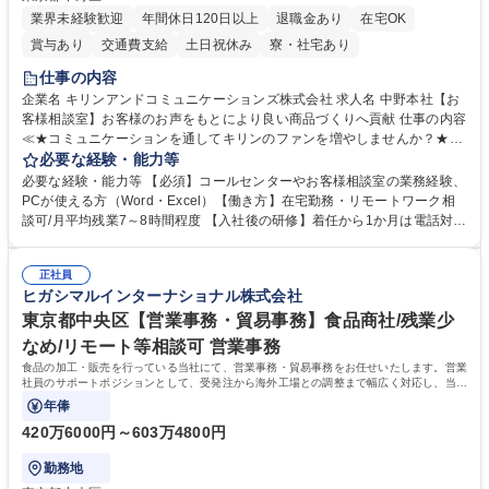
業界未経験歓迎
年間休日120日以上
退職金あり
在宅OK
賞与あり
交通費支給
土日祝休み
寮・社宅あり
仕事の内容
企業名 キリンアンドコミュニケーションズ株式会社 求人名 中野本社【お
客様相談室】お客様のお声をもとにより良い商品づくりへ貢献 仕事の内容
≪★コミュニケーションを通してキリンのファンを増やしませんか？★≫
お客様のお声をより良い商品づくりに活かしていく上で、窓口となるお客
必要な経験・能力等
様相談室でのお仕事です。 日々お客様からいただくキリングループへのご
必要な経験・能力等 【必須】コールセンターやお客様相談室の業務経験、
意見を、企業活動に活かしています。お客様からの声に迅速かつ誠意をも
PCが使える方（Word・Excel）【働き方】在宅勤務・リモートワーク相
って対応、情報提供するとともにグループ内活動に反映しています。 【具
談可/月平均残業7～8時間程度 【入社後の研修】着任から1か月は電話対応
体的には】電話応対、メール、お手紙対応、ご指摘品調査報告書作成、有
のOJTを中心に実施し、電話対応に慣れた段階でメール・手紙のOJTを実
人チャットボット対応など。 【1日の対応件数】■電話：月間一人当たり
施する予定です。独り立ち以降もしっかりフォローする体制を整えていま
平均100件前後■メール・手紙：同上40件前後 募集職種 中野本社【お客様
正社員
すのでご安心ください。 【当社について】キリングループの広報機能を担
ヒガシマルインターナショナル株式会社
相談室】お客様のお声をもとにより良い商品づくりへ貢献
う会社として、お客様との出会いを大切にし、磨き上げたホスピタリティ
を込めてコミュニケーションをとりながら広報関連業務を行っておりま
東京都中央区【営業事務・貿易事務】食品商社/残業少
す。 学歴・資格 学歴：大学院 大学 高専 短大 専修学校 高校 語学力： 資
なめ/リモート等相談可 営業事務
格：
食品の加工・販売を行っている当社にて、営業事務・貿易事務をお任せいたします。営業
社員のサポートポジションとして、受発注から海外工場との調整まで幅広く対応し、当社
事業の根幹を支えていただきます。
年俸
420万6000円～603万4800円
勤務地