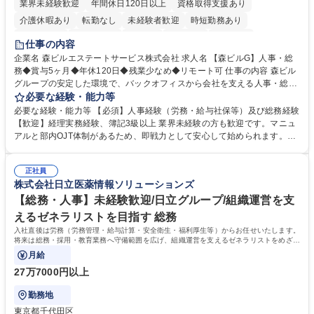
業界未経験歓迎
年間休日120日以上
資格取得支援あり
介護休暇あり
転勤なし
未経験者歓迎
時短勤務あり
経験者歓迎
退職金あり
在宅OK
賞与あり
育休あり
仕事の内容
完全週休2日制
交通費支給
長期歓迎
駅近5分以内
土日祝休み
企業名 森ビルエステートサービス株式会社 求人名 【森ビルG】人事・総
務◆賞与5ヶ月◆年休120日◆残業少なめ◆リモート可 仕事の内容 森ビル
グループの安定した環境で、バックオフィスから会社を支える人事・総務
をお任せします。 労務と総務の業務をバランスよく担当し、ゆくゆくは制
必要な経験・能力等
度改定などのコア業務にも挑戦できる、やりがいある環境です。 ■勤怠管
必要な経験・能力等 【必須】人事経験（労務・給与社保等）及び総務経験
理、給与計算、社会保険手続き、年末調整等の労務管理全般 ■入退社手続
【歓迎】経理実務経験、簿記3級以上 業界未経験の方も歓迎です。マニュ
き、社内規定の改定や人事制度改定などのコア業務 ■社内イベントの企画
アルと部内OJT体制があるため、即戦力として安心して始められます。
運営やその他総務業務全般 ※労務と総務を1：1の割合でお任せ。 入社後
【魅力・やりがい】森ビルGの安定基盤で労務から総務まで幅広く携われ
は部内のOJTを中心に、あなたの経験に合わせて不足している部分はいつ
ます。定型業務に留まらず、社内規定や人事制度の改定など会社のコア業
でも質問・相談できる環境が整っているため、安心して成長できます。 募
正社員
務に挑戦できるため、自身の成長と組織への貢献度をダイレクトに実感で
株式会社日立医薬情報ソリューションズ
集職種 【森ビルG】人事・総務◆賞与5ヶ月◆年休120日◆残業少なめ◆
きます。 残業少なめ、週1日リモート可など、ワークライフバランスを保
リモート可
ち長期活躍できる環境です。 「これまでの幅広い経験を活かし、長期的な
【総務・人事】未経験歓迎/日立グループ/組織運営を支
キャリアを築きたい」という前向きな意欲と挑戦を全力で応援します。 学
えるゼネラリストを目指す 総務
歴・資格 学歴：大学院 大学 高専 短大 専修学校 高校 語学力： 資格：日商
入社直後は労務（労務管理・給与計算・安全衛生・福利厚生等）からお任せいたします。
簿記検定1級 日商簿記検定2級 日商簿記検定3級
将来は総務・採用・教育業務へ守備範囲を広げ、組織運営を支えるゼネラリストをめざせ
ます。
月給
27万7000円以上
勤務地
東京都千代田区