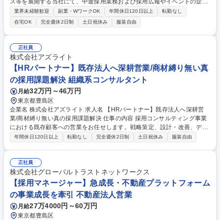
ス等を展開する当社にて、中途採用業務および採用広報やイベントの企画
運営を担当。事業拡大に伴う採用体制強化を推進します。将来的には適性
業界未経験歓迎
副業・WワークOK
年間休日120日以上
転勤なし
や希望に応じて人事企画などへ領域を広げる事も可能。 【詳細】■採用計
在宅OK
完全週休2日制
土日祝休み
服装自由
画・要件策定 ■スカウト・エージェントでの母集団形成 ■選考プロセス設
計と候補者対応 ■採用イベントの企画・運営 ■オウンドメディア等での採
用広報 ■リファラル採用の企画運用 【仕事の魅力】立ち上げ期のスピード
正社員
感の中、経営陣と連携し各種施策を主導可能。人事企画や組織開発への人
株式会社アズライト
事としてキャリアの幅を持たしていくことも目指せます。 募集職種 ★ポ
【HRパートナー】既存法人へ深耕営業/商材縛り無い真
ジティブアクション求人・女性限定★【採用広報/採用担当】注目のAI企業
の採用課題解決 組織系コンサルタント
32万円～46万円
月給
東京都豊島区
企業名 株式会社アズライト 求人名 【HRパートナー】既存法人へ深耕営
業/商材縛り無い真の採用課題解決 仕事の内容 採用コンサルティング事業
における既存顧客への営業をお任せします。戦略策定、設計・改善、デー
タ分析、採用ツールの企画等、顧客の採用活動全体のプロジェクトマネジ
年間休日120日以上
転勤なし
完全週休2日制
土日祝休み
服装自由
メントを推進します。 【詳細】■入社後は先輩のサポートから入り業務を
習得 ■顧客のメイン担当として30～40社程度を担当し、採用活動の分析・
改善を実施 ■顧客企業との定例MTG、予算マネジメント ■集客媒体のプラ
正社員
ンニング、選考プロセスの設計 ■人材媒体社・紹介会社の折衝、採用ツー
株式会社グローバルトラストネットワークス
ルの制作ディレクション ■新たな活動、追加提案などのアップセル営業 ■
【採用マネージャー】急成長・不動産プラットフォーム
リーダー昇格後はマネジメントや組織運営にも参画 募集職種 【HRパート
の事業成長を牽引 不動産法人営業
ナー】既存法人へ深耕営業/商材縛り無い真の採用課題解決
27万4000円～60万円
月給
東京都豊島区