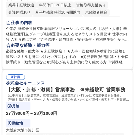
業界未経験歓迎
年間休日120日以上
資格取得支援あり
介護休暇あり
月平均残業時間20時間以内
未経験者歓迎
住宅手当あり
時短勤務あり
退職金あり
在宅OK
賞与あり
仕事の内容
育休あり
完全週休2日制
交通費支給
土日祝休み
寮・社宅あり
企業名 株式会社日立医薬情報ソリューションズ 求人名 【総務・人事】未
経験歓迎/日立グループ/組織運営を支えるゼネラリストを目指す 仕事の内
容 入社直後は労務（労務管理・給与計算・安全衛生・福利厚生等）からお
任せいたします。将来は総務・採用・教育業務へ守備範囲を広げ、組織運
必要な経験・能力等
営を支えるゼネラリストをめざせます。 ・初期業務：労働時間管理、給与
必要な経験・能力等 ★未経験歓迎！ ★人事・総務領域を横断的に経験し
計算、社会保険対応、福利厚生管理、安全衛生、健康経営推進等をお任せ
幅広いスキルを身につけたい方におすすめ！ ■労務管理(給与計算・社会保
します。ご経験に応じて、休職者管理など、幅広く経験を積んでいただき
険手続き・勤怠管理など)に関心があり主体的に取り組める方 ※労務経験
ます。 ・将来的な広がり：総務・採用・教育・税務対応・経営企画等。
者は早期にご活躍いただけます。 ■チームで仕事を推進できる方■将来は
★メンバーがマンツーマンで丁寧に教えるため、ご経験が浅くても安心！
マネジメント職として活躍したい 【尚可】■人事、労務、採用、教育業務
幅広く経験を積みたい意欲がある方に最適な環境です。 募集職種 【総
正社員
のご経験 ■労務管理（給与計算・社会保険手続き・勤怠管理など）の経験
株式会社キーエンス
務・人事】未経験歓迎/日立グループ/組織運営を支えるゼネラリストを目
■衛生管理者の資格をお持ちの方 学歴・資格 学歴：大学院 大学 高専 短大
指す
専修学校 高校 語学力： 資格：
【大阪・京都・滋賀】営業事務 ※未経験可 営業事務
【仕事内容】大阪営業所、京都営業所、滋賀営業所いずれかにて営業事務をお任せ。
【詳細】電話応対・データ入力・伝票や見積の作成・カタログ送付・来客対応・営業所内
で発生する事務業務や業務改善をお任せ。
月給
27万9000円～28万1000円
勤務地
大阪府大阪市淀川区