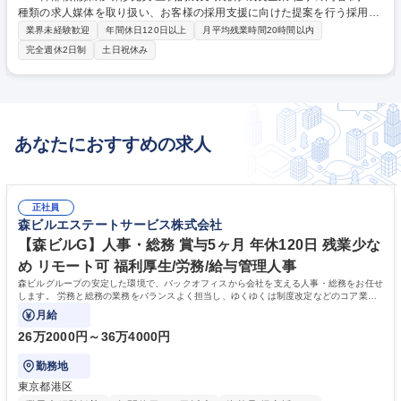
種類の求人媒体を取り扱い、お客様の採用支援に向けた提案を行う採用プ
ランナーを募集。当社の社員の8割は未経験より入社のため未経験の方も
業界未経験歓迎
年間休日120日以上
月平均残業時間20時間以内
安心してスタート可能。共に会社を牽引いただける方を募集。 ■業務詳
完全週休2日制
土日祝休み
細：入社後はご自身のお客様を開拓いただくために新規の企業様へのアプ
ローチを実施いただきます。商談の機会を獲得した場合はお客様の課題を
ヒアリングし、課題に即したアプローチを約400種類の求人広告から選出
し提案していきます。受注・掲載後にも効果検証振り返りを行いお客様の
採用成功まで伴走していただきます。 募集職種 未経験歓迎/採用プランナ
あなたにおすすめの求人
ー：幹部候補採用/研修充実/圧倒的成長環境有/成長企業
正社員
森ビルエステートサービス株式会社
【森ビルG】人事・総務 賞与5ヶ月 年休120日 残業少な
め リモート可 福利厚生/労務/給与管理人事
森ビルグループの安定した環境で、バックオフィスから会社を支える人事・総務をお任せ
します。 労務と総務の業務をバランスよく担当し、ゆくゆくは制度改定などのコア業務
にも挑戦できる、やりがいある環境です。
月給
26万2000円～36万4000円
勤務地
東京都港区