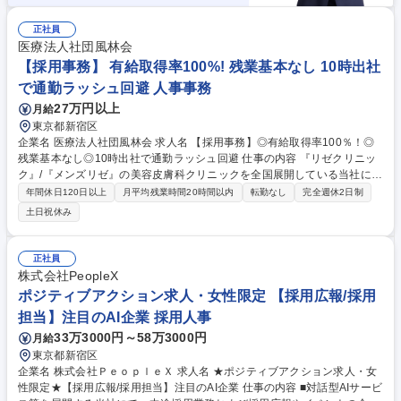
正社員
医療法人社団風林会
【採用事務】 有給取得率100%! 残業基本なし 10時出社
で通勤ラッシュ回避 人事事務
27万円以上
月給
東京都新宿区
企業名 医療法人社団風林会 求人名 【採用事務】◎有給取得率100％！◎
残業基本なし◎10時出社で通勤ラッシュ回避 仕事の内容 『リゼクリニッ
ク』/『メンズリゼ』の美容皮膚科クリニックを全国展開している当社にて
応募者の面接調整や入退職手続きを中心にお任せします。★残業時間は月
年間休日120日以上
月平均残業時間20時間以内
転勤なし
完全週休2日制
5時間程度！ワークライフバランスを取りやすい環境 【具体的には】 ・応
土日祝休み
募者の面接日程調整・入退職者の手続き対応 ・クリニックスタッフの賞与
計算 など 【職場の雰囲気】 「大丈夫？」と声をかけ合う文化や「ありが
とう」が飛び交う職場の為、相談・質問などのコミュニケーションをとり
正社員
やすい雰囲気が魅力。 募集職種 【採用事務】◎有給取得率100％！◎残業
株式会社PeopleX
基本なし◎10時出社で通勤ラッシュ回避
ポジティブアクション求人・女性限定 【採用広報/採用
担当】注目のAI企業 採用人事
33万3000円～58万3000円
月給
東京都新宿区
企業名 株式会社ＰｅｏｐｌｅＸ 求人名 ★ポジティブアクション求人・女
性限定★【採用広報/採用担当】注目のAI企業 仕事の内容 ■対話型AIサービ