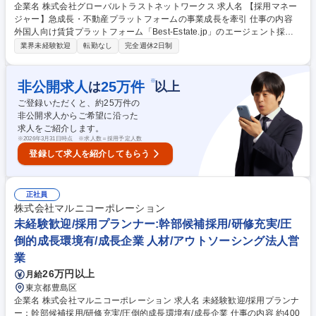
企業名 株式会社グローバルトラストネットワークス 求人名 【採用マネー
ジャー】急成長・不動産プラットフォームの事業成長を牽引 仕事の内容
外国人向け賃貸プラットフォーム「Best-Estate.jp」のエージェント採用
担当。各種チャネル開拓から募集発信、立ち上げ支援、数値管理まで一貫
業界未経験歓迎
転勤なし
完全週休2日制
して担い、急成長市場で独自の獲得モデルを設計・構築します。 説明会や
面談を通じ新規エージェント開拓と契約締結。資料作成やSNS発信等の募
集活動。管理画面の説明や初期対応による稼働・立上支援。KPIの日次管
※
非公開求人
25
万件
は
以上
理、効果測定。 【魅力】獲得数が事業成長に直結する手応え。外国人が住
ご登録いただくと、約
25
万件の
める社会を作る仲間を集める社会的意義。市場が注目する「エージェント
非公開求人からご希望に沿った
獲得モデル」の構築。多様なバックグラウンドの人材と出会える環境。 募
求人をご紹介します。
集職種 【採用マネージャー】急成長・不動産プラットフォームの事業成長
※
2026年3月31日時点 ※求人数＝採用予定人数
を牽引
登録して求人を紹介してもらう
正社員
株式会社マルニコーポレーション
未経験歓迎/採用プランナー:幹部候補採用/研修充実/圧
倒的成長環境有/成長企業 人材/アウトソーシング法人営
業
26万円以上
月給
東京都豊島区
企業名 株式会社マルニコーポレーション 求人名 未経験歓迎/採用プランナ
ー：幹部候補採用/研修充実/圧倒的成長環境有/成長企業 仕事の内容 約400