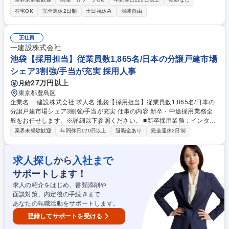
ロダクト改善へのフィードバック等、幅広く挑戦できます。 【詳細】■経
在宅OK
完全週休2日制
土日祝休み
服装自由
営陣との採用計画・要件策定 ■選考プロセス設計とスカウト等の母集団形
成 ■ATSを活用した選考管理 ■担当部門の組織・人材課題の解決支援 【仕
事の魅力】AIを活用した最先端の人事に携わり、急成長組織作りを推進で
正社員
きます。採用だけでなくプロダクト改善や組織開発まで「越境」して挑戦
一建設株式会社
できる環境です。 募集職種 【人事（HRBP・採用）】シード23.7億円調
池袋【採用担当】従業員数1,865名/日本の分譲戸建市場
達のAI企業／フルフレックス勤務可
シェア3割強/手当が充実 採用人事
27万円以上
月給
東京都豊島区
企業名 一建設株式会社 求人名 池袋【採用担当】従業員数1,865名/日本の
分譲戸建市場シェア3割強/手当が充実 仕事の内容 新卒・中途採用業務全
般をお任せします。※詳細以下参照ください。 ■新卒採用業務：インター
ンシップ企画・運営/会社説明会の運営/採用面接の実施/内定者懇親会の企
業界未経験歓迎
年間休日120日以上
退職金あり
完全週休2日制
画・立案・運営 /内定式、入社式の企画・立案・運営 等 ■キャリア採用業
務：社内各部署の求人ニーズ掌握/採用面接の実施/採用手法における情報
収集・調査・分析・ツール選定の検討/採用コストコントロール立案・運営
求人探し
入社まで
から
等 【ポジションの特徴】■職種やポジションも多岐に渡るため、新卒・中
サポートします！
途の幅広い経験を積むことが可能 ■年間の採用人数が多く、大規模な採用
に携わることが可能 ■新たな採用ツールや採用手法の導入を積極的に推進
求人の紹介をはじめ、書類添削や
募集職種 池袋【採用担当】従業員数1,865名/日本の分譲戸建市場シェア3
面談対策、内定後の手続きまで
割強/手当が充実
あなたの転職活動をサポートします。
登録してサポートを受ける