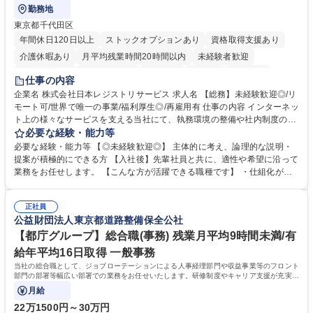
勤務地
東京都千代田区
年間休日120日以上
ストックオプションあり
資格取得支援あり
介護休暇あり
月平均残業時間20時間以内
未経験者歓迎
住宅手当あり
時短勤務あり
研修あり
在宅OK
賞与あり
仕事の内容
完全週休2日制
交通費支給
駅近5分以内
土日祝休み
服装自由
企業名 株式会社日本レジストリサービス 求人名 【総務】未経験歓迎◎/リ
モート可/世界で唯一の事業/福利厚生◎/再雇用有 仕事の内容 インターネッ
ト上の様々なサービスを支える当社にて、執務環境の整備や社内制度の検
討、イベント運営などの幅広い業務を担当し、間接的に会社の生産性向上
必要な経験・能力等
や成長に貢献している部署です。 会社の全メンバーが安心して長く成果を
必要な経験・能力等 【◎未経験歓迎◎】 主体的に考え、論理的な説明・
発揮できる環境を整えるために、毎日のメンテナンスや維持管理に加え、
提案が積極的にできる方 【入社後】先輩社員と共に、適性や希望に沿って
新たな施策検討を積極的に行っていただき、会社全体を巻き込み課題解決
業務をお任せします。 【こんな方が活躍できる職種です】 ・仕組化が好
を推進。 ・オフィス運営：執務環境の整備・物品管理・社内規定整備/改
き/得意・協働の姿勢を持っている・優先順位付け、マルチタスクが得意・
善・イベント企画/運営・非常時の対応 など、本人の希望や適性によって
様々な立場で物事を考えられる・定型業務だけでなく突発的な出来事にも
幅広い業務の体得が可能で、多様なキャリアパスを描くことも可能です。
正社員
対処できる・新しいことに興味関心がある 【魅力】■自己啓発支援：資格
公益財団法人東京都道路整備保全公社
募集職種 【総務】未経験歓迎◎/リモート可/世界で唯一の事業/福利厚生◎/
取得や通信教育など費用の80%（年間25万円まで）を補助 ■住宅手当：家
再雇用有
賃の50%（月額7万円まで）を補助 学歴・資格 学歴：大学院 大学 語学
【都庁グループ】総合職(事務) 残業月平均9時間未満/有
力： 資格：
給年平均16日取得 一般事務
当社の総合職として、ジョブローテーションによる人事経理部門や収益事業等のフロント
部門の部署等幅広い部署での業務をお任せいたします。研修制度やキャリア支援が充実し
ております！ ※下記業務詳細
月給
22万1500円～30万円