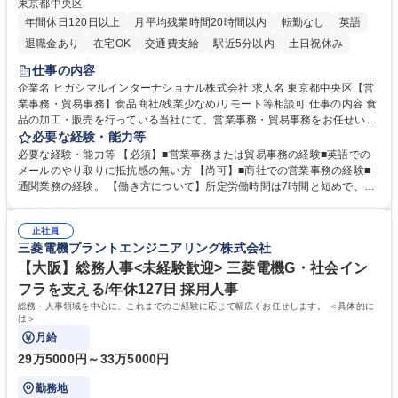
東京都中央区
年間休日120日以上
月平均残業時間20時間以内
転勤なし
英語
退職金あり
在宅OK
交通費支給
駅近5分以内
土日祝休み
仕事の内容
企業名 ヒガシマルインターナショナル株式会社 求人名 東京都中央区【営
業事務・貿易事務】食品商社/残業少なめ/リモート等相談可 仕事の内容 食
品の加工・販売を行っている当社にて、営業事務・貿易事務をお任せいた
します。営業社員のサポートポジションとして、受発注から海外工場との
必要な経験・能力等
調整まで幅広く対応し、当社事業の根幹を支えていただきます。 ■受発注
必要な経験・能力等 【必須】■営業事務または貿易事務の経験■英語での
業務、請求書発行 ■海外工場とのスケジュール調整 ■在庫管理 ■輸入書類
メールのやり取りに抵抗感の無い方 【尚可】■商社での営業事務の経験■
の確認・作成 ■配送手配 ■通関業者を通して行う輸出入業全般 ■倉庫との
通関業務の経験。 【働き方について】所定労働時間は7時間と短めで、残
倉入れ調整等 ※ゼネラリストとしてのキャリアアップを目指すことが可能
業も月平均20時間以下です。時差出勤制度や週1日のリモート勤務も相談
です。単に商品を販売するだけでなく原料の仕入れから販売までをトータ
可能で、ワークライフバランスを保ち長期就業しやすい環境です。 【当社
ルプロデュースしているため、商品に関わる全ての業務をサポート頂きま
正社員
の強み】1991年の設立以来、外食産業を中心としたお客様の多様なニー
三菱電機プラントエンジニアリング株式会社
す。 募集職種 東京都中央区【営業事務・貿易事務】食品商社/残業少なめ/
ズに沿った冷凍水産物等の生産・輸入・販売を一貫して手掛けています。
リモート等相談可
自社工場と海外拠点の強固な連携によるワンストップサービスが最大の強
【大阪】総務人事<未経験歓迎> 三菱電機G・社会イン
みです。 学歴・資格 学歴：大学院 大学 語学力：英語 資格：
フラを支える/年休127日 採用人事
総務・人事領域を中心に、これまでのご経験に応じて幅広くお任せします。 ＜具体的に
は＞
月給
29万5000円～33万5000円
勤務地