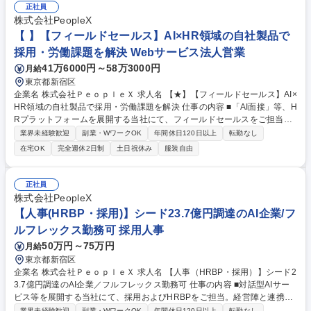
携・協力しながら首都圏エリアの採用目標を達成を目指していただきま
正社員
す。 【主な業務】◆外部イベントや社内での採用イベント登壇・運営 ◆
株式会社PeopleX
応募学生の採用面接 ◆内定者フォロー・受入準備 ◆首都圏エリア採用戦
【 】【フィールドセールス】AI×HR領域の自社製品で
略立案 ◆首都圏エリアの学校訪問 募集職種 【新卒採用担当＜首都圏＞】
採用・労働課題を解決 Webサービス法人営業
未経験OK/在宅勤務可/営業経験者歓迎
41万6000円～58万3000円
月給
東京都新宿区
企業名 株式会社ＰｅｏｐｌｅＸ 求人名 【★】【フィールドセールス】AI×
HR領域の自社製品で採用・労働課題を解決 仕事の内容 ■「AI面接」等、H
Rプラットフォームを展開する当社にて、フィールドセールスをご担当い
ただきます。単なる業務効率化に留まらず、採用から育成、定着までを見
業界未経験歓迎
副業・WワークOK
年間休日120日以上
転勤なし
据えた複合的な提案を実施。 【詳細】■新規顧客開拓、継続的な提案 ■顧
在宅OK
完全週休2日制
土日祝休み
服装自由
客の課題やニーズのヒアリングと最適なソリューション提案 ■事前調査や
提案資料作成、プレゼン、契約交渉 ■組織内へのナレッジシェアと工夫の
平準化 ■営業戦略の立案・実行 【仕事の魅力】AIに代替されるのではな
正社員
く、AIを駆使して人事の現場を変革する側に回れます。解決できる課題が
株式会社PeopleX
明確な製品です。 募集職種 【★】【フィールドセールス】AI×HR領域の
【人事(HRBP・採用)】シード23.7億円調達のAI企業/フ
自社製品で採用・労働課題を解決
ルフレックス勤務可 採用人事
50万円～75万円
月給
東京都新宿区
企業名 株式会社ＰｅｏｐｌｅＸ 求人名 【人事（HRBP・採用）】シード2
3.7億円調達のAI企業／フルフレックス勤務可 仕事の内容 ■対話型AIサー
ビス等を展開する当社にて、採用およびHRBPをご担当。経営陣と連携し
た採用計画策定や選考運用、組織課題の解決支援をお任せ。人事企画やプ
業界未経験歓迎
副業・WワークOK
年間休日120日以上
転勤なし