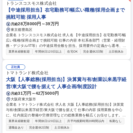
トランスコスモス株式会社
【中途採用担当】在宅勤務可/幅広い職種/採用企画まで
挑戦可能 採用人事
28万8000円～39万円
月給
東京都豊島区
企業名 トランスコスモス株式会社 求人名 【中途採用担当】在宅勤務可/幅
広い職種/採用企画まで挑戦可能 仕事の内容 本社系各部門（営業・経理財
務・デジタル/IT等）の中途採用全般を担当。採用要件の定義から選考、新
規チャネル開拓、データ集計、業務効率化等の施策推進まで、経営層と連
業界未経験歓迎
年間休日120日以上
在宅OK
完全週休2日制
土日祝休み
携しながら幅広く主導いただきます。 本社人事本部にて、本社系組織の中
途採用をご担当いただきます。 ・本社系部門における中途採用業務全般：
人材ニーズの把握と採用要件のすり合わせ～面接～入社受け入れまでの一
正社員
連 ・新たな採用チャネルの開拓～実装 ・採用データのとりまとめ・採用
トマトランド株式会社
関連諸施策の企画～実行 ・リファラル制度・登用制度の運用・業務効率化
大阪【人事総務(採用担当)】決算賞与有/創業以来黒字経
改善提案～実行 募集職種 【中途採用担当】在宅勤務可/幅広い職種/採用企
営/東大阪で腰を据えて 人事企画/制度設計
画まで挑戦可能
31万円～42万5000円
月給
大阪府東大阪市
企業名 トマトランド株式会社 求人名 大阪【人事総務(採用担当)】決算賞
与有/創業以来黒字経営/東大阪で腰を据えて 仕事の内容 採用業務を中心
に、社内規定の整備や労務管理などの総務業務を幅広くお任せします。事
業拡大に伴う増員募集のため、採用戦略の立案から運用まで裁量を持って
業界未経験歓迎
年間休日120日以上
月平均残業時間20時間以内
転勤なし
取り組める環境です。攻めの人事に挑戦できます。 ・中途および新卒採用
退職金あり
完全週休2日制
土日祝休み
の企画、母集団形成、選考、内定者フォロー ・各種求人媒体の選定、管